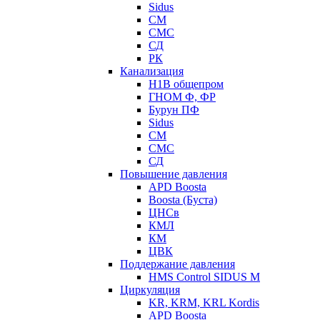
Sidus
СМ
СМС
СД
РК
Канализация
Н1В общепром
ГНОМ Ф, ФР
Бурун ПФ
Sidus
СМ
СМС
СД
Повышение давления
APD Boosta
Boosta (Буста)
ЦНСв
КМЛ
КМ
ЦВК
Поддержание давления
HMS Control SIDUS M
Циркуляция
KR, KRM, KRL Kordis
APD Boosta