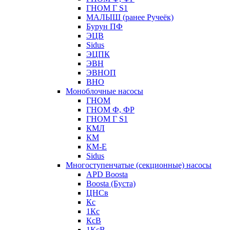
ГНОМ Г S1
МАЛЫШ (ранее Ручеёк)
Бурун ПФ
ЭЦВ
Sidus
ЭЦПК
ЭВН
ЭВНОП
ВНО
Моноблочные насосы
ГНОМ
ГНОМ Ф, ФР
ГНОМ Г S1
КМЛ
КМ
КМ-Е
Sidus
Многоступенчатые (секционные) насосы
APD Boosta
Boosta (Буста)
ЦНСв
Кс
1Кс
КсВ
1КсВ