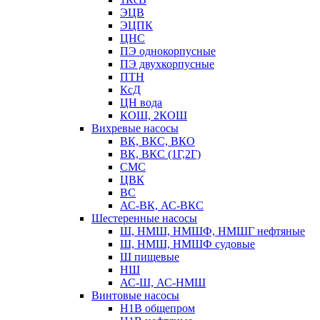
ЭЦВ
ЭЦПК
ЦНС
ПЭ однокорпусные
ПЭ двухкорпусные
ПТН
КсД
ЦН вода
КОШ, 2КОШ
Вихревые насосы
ВК, ВКС, ВКО
ВК, ВКС (1Г,2Г)
СМС
ЦВК
ВС
АС-ВК, АС-ВКС
Шестеренные насосы
Ш, НМШ, НМШФ, НМШГ нефтяные
Ш, НМШ, НМШФ судовые
Ш пищевые
НШ
АС-Ш, АС-НМШ
Винтовые насосы
Н1В общепром