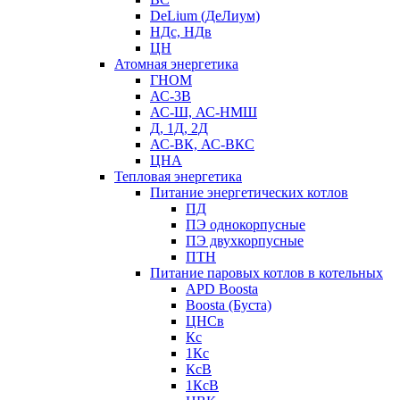
DeLium (ДеЛиум)
НДс, НДв
ЦН
Атомная энергетика
ГНОМ
АС-3В
АС-Ш, АС-НМШ
Д, 1Д, 2Д
АС-ВК, АС-ВКС
ЦНА
Тепловая энергетика
Питание энергетических котлов
ПД
ПЭ однокорпусные
ПЭ двухкорпусные
ПТН
Питание паровых котлов в котельных
APD Boosta
Boosta (Буста)
ЦНСв
Кс
1Кс
КсВ
1КсВ