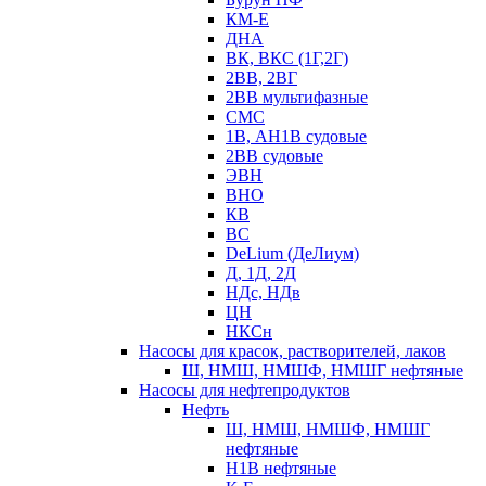
КМ-Е
ДНА
ВК, ВКС (1Г,2Г)
2ВВ, 2ВГ
2ВВ мультифазные
СМС
1В, АН1В судовые
2ВВ судовые
ЭВН
ВНО
КВ
ВС
DeLium (ДеЛиум)
Д, 1Д, 2Д
НДс, НДв
ЦН
НКСн
Насосы для красок, растворителей, лаков
Ш, НМШ, НМШФ, НМШГ нефтяные
Насосы для нефтепродуктов
Нефть
Ш, НМШ, НМШФ, НМШГ
нефтяные
Н1В нефтяные