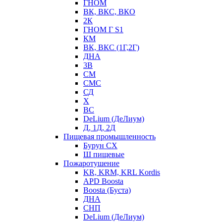
ГНОМ
ВК, ВКС, ВКО
2К
ГНОМ Г S1
КМ
ВК, ВКС (1Г,2Г)
ДНА
3В
СМ
СМС
СД
Х
ВС
DeLium (ДеЛиум)
Д, 1Д, 2Д
Пищевая промышленность
Бурун СХ
Ш пищевые
Пожаротушение
KR, KRM, KRL Kordis
APD Boosta
Boosta (Буста)
ДНА
СНП
DeLium (ДеЛиум)