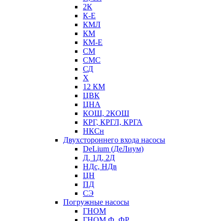
2К
К-Е
КМЛ
КМ
КМ-Е
СМ
СМС
СД
Х
12 КМ
ЦВК
ЦНА
КОШ, 2КОШ
КРГ, КРГЛ, КРГА
НКСн
Двухстороннего входа насосы
DeLium (ДеЛиум)
Д, 1Д, 2Д
НДс, НДв
ЦН
ПД
СЭ
Погружные насосы
ГНОМ
ГНОМ Ф, ФР