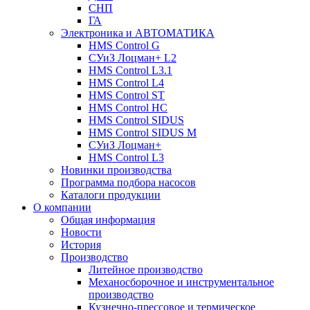
СНП
ГА
Электроника и АВТОМАТИКА
HMS Control G
СУиЗ Лоцман+ L2
HMS Control L3.1
HMS Control L4
HMS Control ST
HMS Control HC
HMS Control SIDUS
HMS Control SIDUS M
СУиЗ Лоцман+
HMS Control L3
Новинки производства
Программа подбора насосов
Каталоги продукции
О компании
Общая информация
Новости
История
Производство
Литейное производство
Механосборочное и инструментальное
производство
Кузнечно-прессовое и термическое