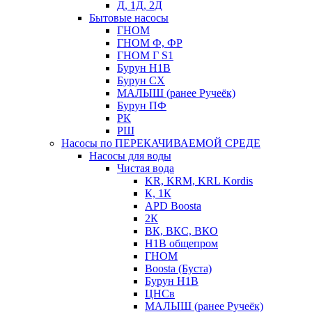
Д, 1Д, 2Д
Бытовые насосы
ГНОМ
ГНОМ Ф, ФР
ГНОМ Г S1
Бурун Н1В
Бурун СХ
МАЛЫШ (ранее Ручеёк)
Бурун ПФ
РК
РШ
Насосы по ПЕРЕКАЧИВАЕМОЙ СРЕДЕ
Насосы для воды
Чистая вода
KR, KRM, KRL Kordis
К, 1К
APD Boosta
2К
ВК, ВКС, ВКО
Н1В общепром
ГНОМ
Boosta (Буста)
Бурун Н1В
ЦНСв
МАЛЫШ (ранее Ручеёк)