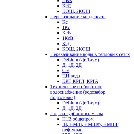
ЦВК
КсД
КОШ, 2КОШ
Перекачивание конденсата
Кс
1Кс
КсВ
1КсВ
КсД
КОШ, 2КОШ
Перекачивание воды в тепловых сетях
DeLium (ДеЛиум)
Д, 1Д, 2Д
СЭ
ЦН вода
КРГ, КРГЛ, КРГА
Техническое и оборотное
водоснабжение (водозабор,
подготовка)
DeLium (ДеЛиум)
Д, 1Д, 2Д
Подача турбинного масла
Н1В общепром
Ш, НМШ, НМШФ, НМШГ
нефтяные