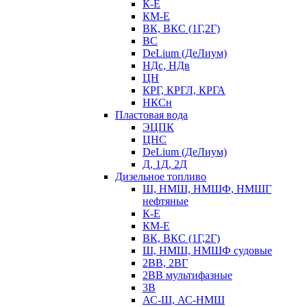
К-Е
КМ-Е
ВК, ВКС (1Г,2Г)
ВС
DeLium (ДеЛиум)
НДс, НДв
ЦН
КРГ, КРГЛ, КРГА
НКСн
Пластовая вода
ЭЦПК
ЦНС
DeLium (ДеЛиум)
Д, 1Д, 2Д
Дизельное топливо
Ш, НМШ, НМШФ, НМШГ
нефтяные
К-Е
КМ-Е
ВК, ВКС (1Г,2Г)
Ш, НМШ, НМШФ судовые
2ВВ, 2ВГ
2ВВ мультифазные
3В
АС-Ш, АС-НМШ