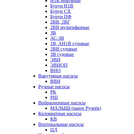
Н1В нефтяные
Бурун Н1В
Бурун СХ
Бурун ПФ
2ВВ, 2ВГ
2ВВ мультифазные
3В
АС-3В
1В, АН1В судовые
2ВВ судовые
3В судовые
ЭВН
ЭВНОП
ВНО
Вакуумные насосы
ВВН
Ручные насосы
РК
РШ
Вибрационные насосы
МАЛЫШ (ранее Ручеёк)
Коловратные насосы
КВ
Вертикальные насосы
ЦД