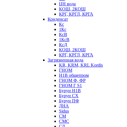
ЦН вода
КОШ, 2КОШ
КРГ, КРГЛ, КРГА
Конденсат
Кс
1Кс
КсВ
1КсВ
КсД
КОШ, 2КОШ
КРГ, КРГЛ, КРГА
Загрязненная вода
KR, KRM, KRL Kordis
ГНОМ
Н1В общепром
ГНОМ Ф, ФР
ГНОМ Г S1
Бурун Н1В
Бурун СХ
Бурун ПФ
ДНА
Sidus
СМ
СМС
СД