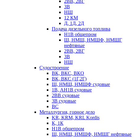
2ВВ, 2ВГ
3В
НШ
12 КМ
Д, 1Д, 2Д
Подача дизельного топлива
Н1В общепром
Ш, НМШ, НМШФ, НМШГ
нефтяные
2ВВ, 2ВГ
3В
НШ
Судостроение
ВК, ВКС, ВКО
ВК, ВКС (1Г,2Г)
Ш, НМШ, НМШФ судовые
1В, АН1В судовые
2ВВ судовые
3В судовые
ВС
Металлургия, горное дело
KR, KRM, KRL Kordis
К, 1К
Н1В общепром
Ш, НМШ, НМШФ, НМШГ нефтяные