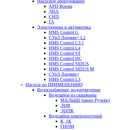
Насосное оборудование
APD Boosta
ДНА
СНП
ГА
Электроника и автоматика
HMS Control G
СУиЗ Лоцман+ L2
HMS Control L3.1
HMS Control L4
HMS Control ST
HMS Control HC
HMS Control SIDUS
HMS Control SIDUS M
СУиЗ Лоцман+
HMS Control L3
Насосы по ПРИМЕНЕНИЮ
Водоснабжение, водоотведение
Водозабор из скважины
МАЛЫШ (ранее Ручеёк)
ЭЦВ
ЭЦПК
Водозабор поверхностный
К, 1К
ГНОМ