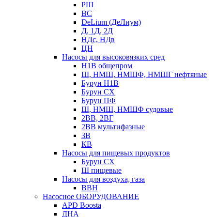
РШ
ВС
DeLium (ДеЛиум)
Д, 1Д, 2Д
НДс, НДв
ЦН
Насосы для высоковязких сред
Н1В общепром
Ш, НМШ, НМШФ, НМШГ нефтяные
Бурун Н1В
Бурун СХ
Бурун ПФ
Ш, НМШ, НМШФ судовые
2ВВ, 2ВГ
2ВВ мультифазные
3В
КВ
Насосы для пищевых продуктов
Бурун СХ
Ш пищевые
Насосы для воздуха, газа
ВВН
Насосное ОБОРУДОВАНИЕ
APD Boosta
ДНА