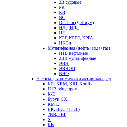
3В судовые
РК
КВ
ВС
DeLium (ДеЛиум)
НДс, НДв
ЦН
КРГ, КРГЛ, КРГА
НКСн
Мультифазная (нефть+вода+газ)
Н1В нефтяные
2ВВ мультифазные
ЭВН
ЭВНОП
ВНО
Насосы для химически активных сред
KR, KRM, KRL Kordis
Н1В общепром
К-Е
Бурун СХ
КМ-Е
ВК, ВКС (1Г,2Г)
2ВВ, 2ВГ
Х
КВ