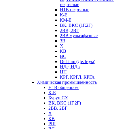
нефтяные
Н1В нефтяные
К-Е
КМ-Е
ВК, ВКС (1Г,2Г)
2ВВ, 2ВГ
2ВВ мультифазные
3В
Х
КВ
ВС
DeLium (ДеЛиум)
НДс, НДв
ЦН
КРГ, КРГЛ, КРГА
Химическая промышленность
Н1В общепром
К-Е
Бурун СХ
ВК, ВКС (1Г,2Г)
2ВВ, 2ВГ
Х
КВ
РШ
ВС