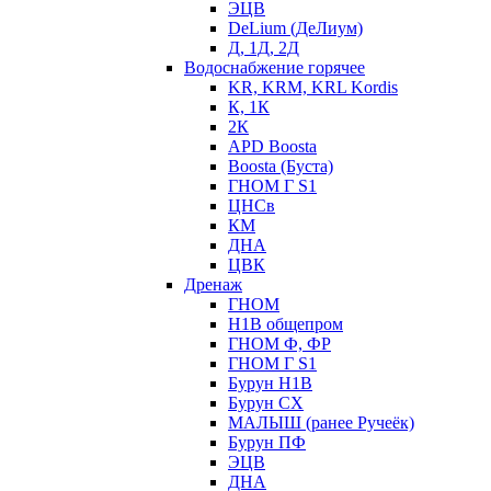
ЭЦВ
DeLium (ДеЛиум)
Д, 1Д, 2Д
Водоснабжение горячее
KR, KRM, KRL Kordis
К, 1К
2К
APD Boosta
Boosta (Буста)
ГНОМ Г S1
ЦНСв
КМ
ДНА
ЦВК
Дренаж
ГНОМ
Н1В общепром
ГНОМ Ф, ФР
ГНОМ Г S1
Бурун Н1В
Бурун СХ
МАЛЫШ (ранее Ручеёк)
Бурун ПФ
ЭЦВ
ДНА