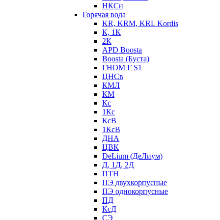
НКСн
Горячая вода
KR, KRM, KRL Kordis
К, 1К
2К
APD Boosta
Boosta (Буста)
ГНОМ Г S1
ЦНСв
КМЛ
КМ
Кс
1Кс
КсВ
1КсВ
ДНА
ЦВК
DeLium (ДеЛиум)
Д, 1Д, 2Д
ПТН
ПЭ двухкорпусные
ПЭ однокорпусные
ПД
КсД
СЭ