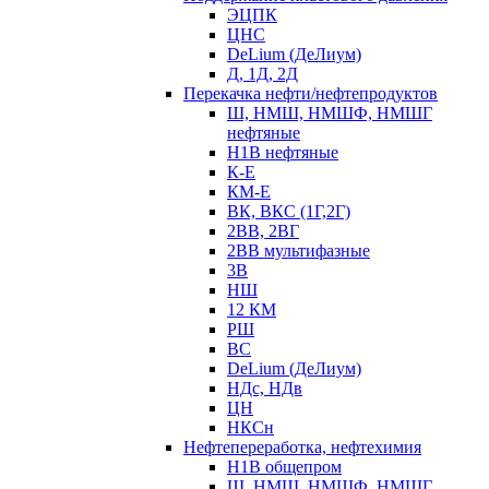
ЭЦПК
ЦНС
DeLium (ДеЛиум)
Д, 1Д, 2Д
Перекачка нефти/нефтепродуктов
Ш, НМШ, НМШФ, НМШГ
нефтяные
Н1В нефтяные
К-Е
КМ-Е
ВК, ВКС (1Г,2Г)
2ВВ, 2ВГ
2ВВ мультифазные
3В
НШ
12 КМ
РШ
ВС
DeLium (ДеЛиум)
НДс, НДв
ЦН
НКСн
Нефтепереработка, нефтехимия
Н1В общепром
Ш, НМШ, НМШФ, НМШГ