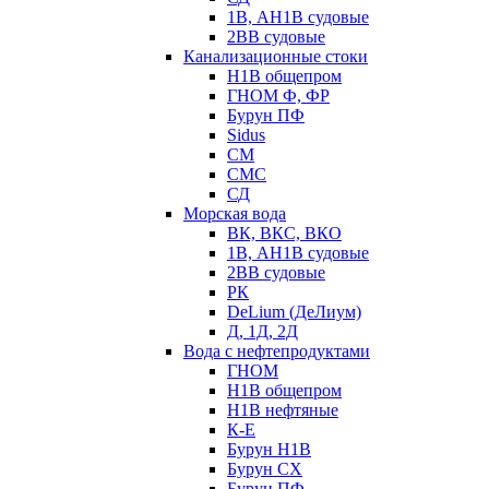
1В, АН1В судовые
2ВВ судовые
Канализационные стоки
Н1В общепром
ГНОМ Ф, ФР
Бурун ПФ
Sidus
СМ
СМС
СД
Морская вода
ВК, ВКС, ВКО
1В, АН1В судовые
2ВВ судовые
РК
DeLium (ДеЛиум)
Д, 1Д, 2Д
Вода с нефтепродуктами
ГНОМ
Н1В общепром
Н1В нефтяные
К-Е
Бурун Н1В
Бурун СХ
Бурун ПФ