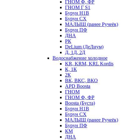
ГНОМ Ф, ФР
ГНОМ Г S1
Бурун Н1В
Бурун СХ
МАЛЫШ (ранее Ручеёк)
Бурун ПФ
ДНА
РК
DeLium (ДеЛиум)
Д, 1Д, 2Д
Водоснабжение холодное
KR, KRM, KRL Kordis
К, 1К
2К
ВК, ВКС, ВКО
APD Boosta
ГНОМ
ГНОМ Ф, ФР
Boosta (Буста)
Бурун Н1В
Бурун СХ
МАЛЫШ (ранее Ручеёк)
Бурун ПФ
КМ
ДНА