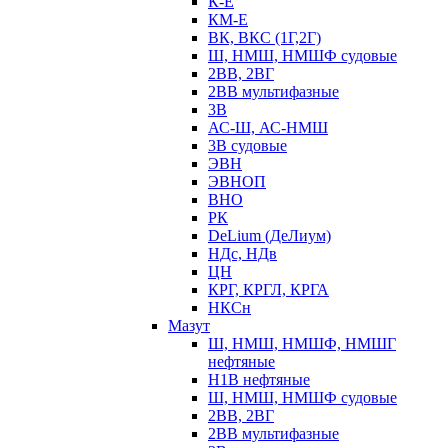
К-Е
КМ-Е
ВК, ВКС (1Г,2Г)
Ш, НМШ, НМШФ судовые
2ВВ, 2ВГ
2ВВ мультифазные
3В
АС-Ш, АС-НМШ
3В судовые
ЭВН
ЭВНОП
ВНО
РК
DeLium (ДеЛиум)
НДс, НДв
ЦН
КРГ, КРГЛ, КРГА
НКСн
Мазут
Ш, НМШ, НМШФ, НМШГ
нефтяные
Н1В нефтяные
Ш, НМШ, НМШФ судовые
2ВВ, 2ВГ
2ВВ мультифазные