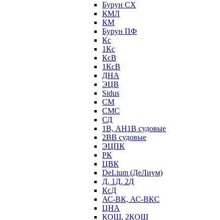
Бурун СХ
КМЛ
КМ
Бурун ПФ
Кс
1Кс
КсВ
1КсВ
ДНА
ЭЦВ
Sidus
СМ
СМС
СД
1В, АН1В судовые
2ВВ судовые
ЭЦПК
РК
ЦВК
DeLium (ДеЛиум)
Д, 1Д, 2Д
КсД
АС-ВК, АС-ВКС
ЦНА
КОШ, 2КОШ