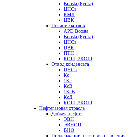
Boosta (Буста)
ЦНСв
КМЛ
ЦВК
Питание котлов
APD Boosta
Boosta (Буста)
ЦНСв
ЦВК
ПТН
КОШ, 2КОШ
Отвод конденсата
ЦНСв
Кс
1Кс
КсВ
1КсВ
КсД
КОШ, 2КОШ
Нефтегазовая отрасль
Добыча нефти
ЭВН
ЭВНОП
ВНО
Поддержание пластового давления