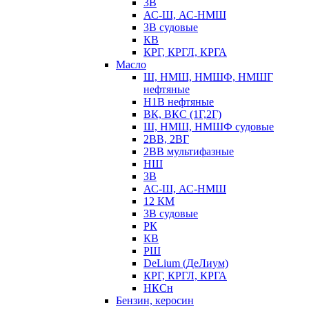
3В
АС-Ш, АС-НМШ
3В судовые
КВ
КРГ, КРГЛ, КРГА
Масло
Ш, НМШ, НМШФ, НМШГ
нефтяные
Н1В нефтяные
ВК, ВКС (1Г,2Г)
Ш, НМШ, НМШФ судовые
2ВВ, 2ВГ
2ВВ мультифазные
НШ
3В
АС-Ш, АС-НМШ
12 КМ
3В судовые
РК
КВ
РШ
DeLium (ДеЛиум)
КРГ, КРГЛ, КРГА
НКСн
Бензин, керосин