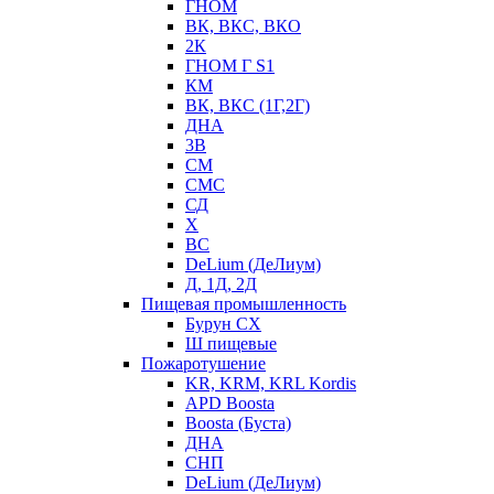
ГНОМ
ВК, ВКС, ВКО
2К
ГНОМ Г S1
КМ
ВК, ВКС (1Г,2Г)
ДНА
3В
СМ
СМС
СД
Х
ВС
DeLium (ДеЛиум)
Д, 1Д, 2Д
Пищевая промышленность
Бурун СХ
Ш пищевые
Пожаротушение
KR, KRM, KRL Kordis
APD Boosta
Boosta (Буста)
ДНА
СНП
DeLium (ДеЛиум)