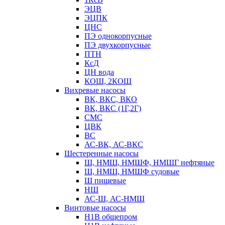
ЭЦВ
ЭЦПК
ЦНС
ПЭ однокорпусные
ПЭ двухкорпусные
ПТН
КсД
ЦН вода
КОШ, 2КОШ
Вихревые насосы
ВК, ВКС, ВКО
ВК, ВКС (1Г,2Г)
СМС
ЦВК
ВС
АС-ВК, АС-ВКС
Шестеренные насосы
Ш, НМШ, НМШФ, НМШГ нефтяные
Ш, НМШ, НМШФ судовые
Ш пищевые
НШ
АС-Ш, АС-НМШ
Винтовые насосы
Н1В общепром