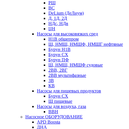
РШ
ВС
DeLium (ДеЛиум)
Д, 1Д, 2Д
НДс, НДв
ЦН
Насосы для высоковязких сред
Н1В общепром
Ш, НМШ, НМШФ, НМШГ нефтяные
Бурун Н1В
Бурун СХ
Бурун ПФ
Ш, НМШ, НМШФ судовые
2ВВ, 2ВГ
2ВВ мультифазные
3В
КВ
Насосы для пищевых продуктов
Бурун СХ
Ш пищевые
Насосы для воздуха, газа
ВВН
Насосное ОБОРУДОВАНИЕ
APD Boosta
ДНА