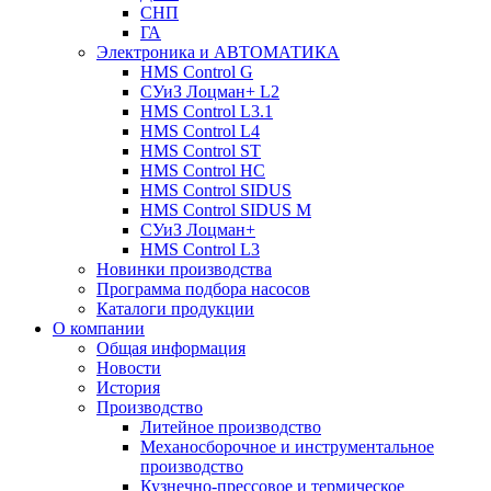
СНП
ГА
Электроника и АВТОМАТИКА
HMS Control G
СУиЗ Лоцман+ L2
HMS Control L3.1
HMS Control L4
HMS Control ST
HMS Control HC
HMS Control SIDUS
HMS Control SIDUS M
СУиЗ Лоцман+
HMS Control L3
Новинки производства
Программа подбора насосов
Каталоги продукции
О компании
Общая информация
Новости
История
Производство
Литейное производство
Механосборочное и инструментальное
производство
Кузнечно-прессовое и термическое