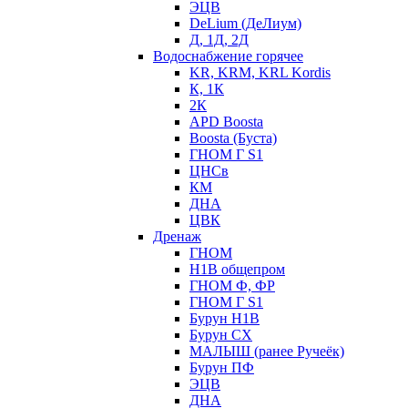
ЭЦВ
DeLium (ДеЛиум)
Д, 1Д, 2Д
Водоснабжение горячее
KR, KRM, KRL Kordis
К, 1К
2К
APD Boosta
Boosta (Буста)
ГНОМ Г S1
ЦНСв
КМ
ДНА
ЦВК
Дренаж
ГНОМ
Н1В общепром
ГНОМ Ф, ФР
ГНОМ Г S1
Бурун Н1В
Бурун СХ
МАЛЫШ (ранее Ручеёк)
Бурун ПФ
ЭЦВ
ДНА