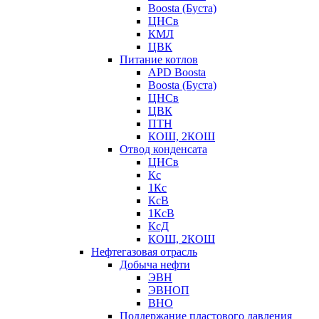
Boosta (Буста)
ЦНСв
КМЛ
ЦВК
Питание котлов
APD Boosta
Boosta (Буста)
ЦНСв
ЦВК
ПТН
КОШ, 2КОШ
Отвод конденсата
ЦНСв
Кс
1Кс
КсВ
1КсВ
КсД
КОШ, 2КОШ
Нефтегазовая отрасль
Добыча нефти
ЭВН
ЭВНОП
ВНО
Поддержание пластового давления