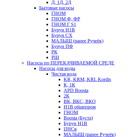
Д, 1Д, 2Д
Бытовые насосы
ГНОМ
ГНОМ Ф, ФР
ГНОМ Г S1
Бурун Н1В
Бурун СХ
МАЛЫШ (ранее Ручеёк)
Бурун ПФ
РК
РШ
Насосы по ПЕРЕКАЧИВАЕМОЙ СРЕДЕ
Насосы для воды
Чистая вода
KR, KRM, KRL Kordis
К, 1К
APD Boosta
2К
ВК, ВКС, ВКО
Н1В общепром
ГНОМ
Boosta (Буста)
Бурун Н1В
ЦНСв
МАЛЫШ (ранее Ручеёк)