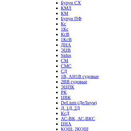
Бурун СХ
КМЛ
КМ
Бурун ПФ
Кс
1Кс
КсВ
1КсВ
ДНА
ЭЦВ
Sidus
СМ
СМС
СД
1В, АН1В судовые
2ВВ судовые
ЭЦПК
РК
ЦВК
DeLium (ДеЛиум)
Д, 1Д, 2Д
КсД
АС-ВК, АС-ВКС
ЦНА
КОШ, 2КОШ