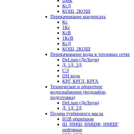
ЦВК
КсД
КОШ, 2КОШ
Перекачивание конденсата
Кс
1Кс
КсВ
1КсВ
КсД
КОШ, 2КОШ
Перекачивание воды в тепловых сетях
DeLium (ДеЛиум)
Д, 1Д, 2Д
СЭ
ЦН вода
КРГ, КРГЛ, КРГА
Техническое и оборотное
водоснабжение (водозабор,
подготовка)
DeLium (ДеЛиум)
Д, 1Д, 2Д
Подача турбинного масла
Н1В общепром
Ш, НМШ, НМШФ, НМШГ
нефтяные