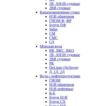
1В, АН1В судовые
2ВВ судовые
Канализационные стоки
Н1В общепром
ГНОМ Ф, ФР
Бурун ПФ
Sidus
СМ
СМС
СД
Морская вода
ВК, ВКС, ВКО
1В, АН1В судовые
2ВВ судовые
РК
DeLium (ДеЛиум)
Д, 1Д, 2Д
Вода с нефтепродуктами
ГНОМ
Н1В общепром
Н1В нефтяные
К-Е
Бурун Н1В
Бурун СХ
Бурун ПФ