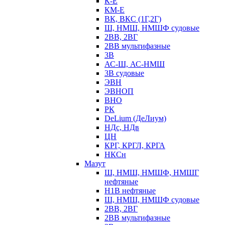
К-Е
КМ-Е
ВК, ВКС (1Г,2Г)
Ш, НМШ, НМШФ судовые
2ВВ, 2ВГ
2ВВ мультифазные
3В
АС-Ш, АС-НМШ
3В судовые
ЭВН
ЭВНОП
ВНО
РК
DeLium (ДеЛиум)
НДс, НДв
ЦН
КРГ, КРГЛ, КРГА
НКСн
Мазут
Ш, НМШ, НМШФ, НМШГ
нефтяные
Н1В нефтяные
Ш, НМШ, НМШФ судовые
2ВВ, 2ВГ
2ВВ мультифазные