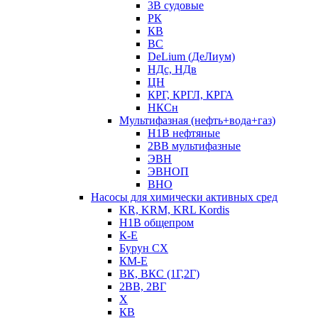
3В судовые
РК
КВ
ВС
DeLium (ДеЛиум)
НДс, НДв
ЦН
КРГ, КРГЛ, КРГА
НКСн
Мультифазная (нефть+вода+газ)
Н1В нефтяные
2ВВ мультифазные
ЭВН
ЭВНОП
ВНО
Насосы для химически активных сред
KR, KRM, KRL Kordis
Н1В общепром
К-Е
Бурун СХ
КМ-Е
ВК, ВКС (1Г,2Г)
2ВВ, 2ВГ
Х
КВ