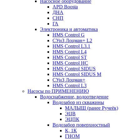
Насосное оборудование
APD Boosta
ДНА
СНП
ГА
Электроника и автоматика
HMS Control G
СУиЗ Лоцман+ L2
HMS Control L3.1
HMS Control L4
HMS Control ST
HMS Control HC
HMS Control SIDUS
HMS Control SIDUS M
СУиЗ Лоцман+
HMS Control L3
Насосы по ПРИМЕНЕНИЮ
Водоснабжение, водоотведение
Водозабор из скважины
МАЛЫШ (ранее Ручеёк)
ЭЦВ
ЭЦПК
Водозабор поверхностный
К, 1К
ГНОМ