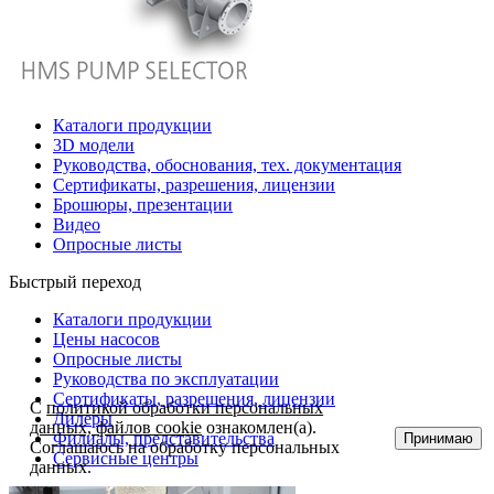
Каталоги продукции
3D модели
Руководства, обоснования, тех. документация
Сертификаты, разрешения, лицензии
Брошюры, презентации
Видео
Опросные листы
Быстрый переход
Каталоги продукции
Цены насосов
Опросные листы
Руководства по эксплуатации
Сертификаты, разрешения, лицензии
С
политикой обработки персональных
Дилеры
данных, файлов cookie
ознакомлен(а).
Филиалы, представительства
Принимаю
Соглашаюсь на обработку персональных
Сервисные центры
данных.