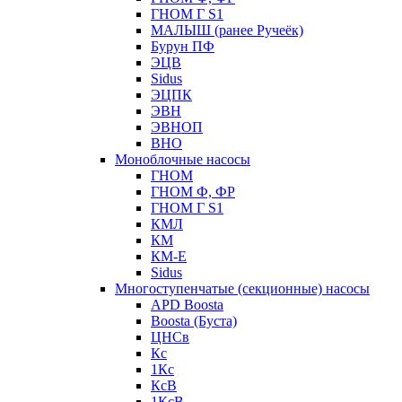
ГНОМ Г S1
МАЛЫШ (ранее Ручеёк)
Бурун ПФ
ЭЦВ
Sidus
ЭЦПК
ЭВН
ЭВНОП
ВНО
Моноблочные насосы
ГНОМ
ГНОМ Ф, ФР
ГНОМ Г S1
КМЛ
КМ
КМ-Е
Sidus
Многоступенчатые (секционные) насосы
APD Boosta
Boosta (Буста)
ЦНСв
Кс
1Кс
КсВ
1КсВ