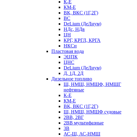
К-Е
КМ-Е
ВК, ВКС (1Г,2Г)
ВС
DeLium (ДеЛиум)
НДс, НДв
ЦН
КРГ, КРГЛ, КРГА
НКСн
Пластовая вода
ЭЦПК
ЦНС
DeLium (ДеЛиум)
Д, 1Д, 2Д
Дизельное топливо
Ш, НМШ, НМШФ, НМШГ
нефтяные
К-Е
КМ-Е
ВК, ВКС (1Г,2Г)
Ш, НМШ, НМШФ судовые
2ВВ, 2ВГ
2ВВ мультифазные
3В
АС-Ш, АС-НМШ