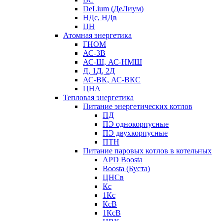
DeLium (ДеЛиум)
НДс, НДв
ЦН
Атомная энергетика
ГНОМ
АС-3В
АС-Ш, АС-НМШ
Д, 1Д, 2Д
АС-ВК, АС-ВКС
ЦНА
Тепловая энергетика
Питание энергетических котлов
ПД
ПЭ однокорпусные
ПЭ двухкорпусные
ПТН
Питание паровых котлов в котельных
APD Boosta
Boosta (Буста)
ЦНСв
Кс
1Кс
КсВ
1КсВ