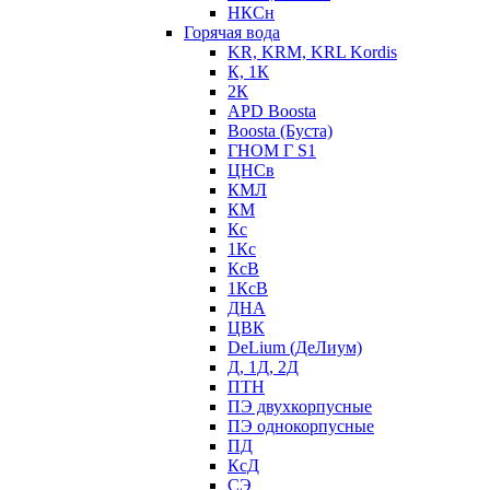
НКСн
Горячая вода
KR, KRM, KRL Kordis
К, 1К
2К
APD Boosta
Boosta (Буста)
ГНОМ Г S1
ЦНСв
КМЛ
КМ
Кс
1Кс
КсВ
1КсВ
ДНА
ЦВК
DeLium (ДеЛиум)
Д, 1Д, 2Д
ПТН
ПЭ двухкорпусные
ПЭ однокорпусные
ПД
КсД
СЭ