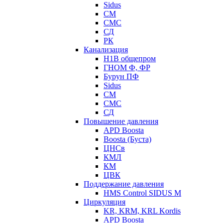
Sidus
СМ
СМС
СД
РК
Канализация
Н1В общепром
ГНОМ Ф, ФР
Бурун ПФ
Sidus
СМ
СМС
СД
Повышение давления
APD Boosta
Boosta (Буста)
ЦНСв
КМЛ
КМ
ЦВК
Поддержание давления
HMS Control SIDUS M
Циркуляция
KR, KRM, KRL Kordis
APD Boosta