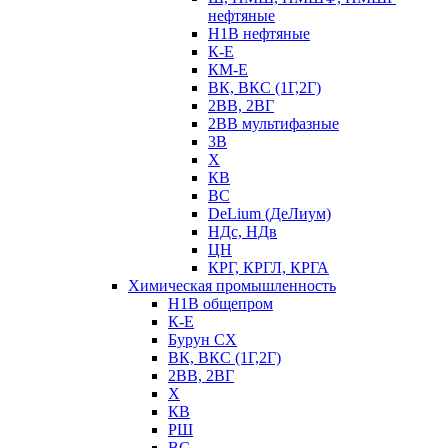
нефтяные
Н1В нефтяные
К-Е
КМ-Е
ВК, ВКС (1Г,2Г)
2ВВ, 2ВГ
2ВВ мультифазные
3В
Х
КВ
ВС
DeLium (ДеЛиум)
НДс, НДв
ЦН
КРГ, КРГЛ, КРГА
Химическая промышленность
Н1В общепром
К-Е
Бурун СХ
ВК, ВКС (1Г,2Г)
2ВВ, 2ВГ
Х
КВ
РШ
ВС