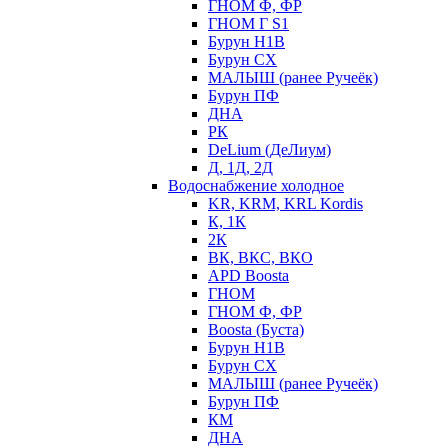
ГНОМ Ф, ФР
ГНОМ Г S1
Бурун Н1В
Бурун СХ
МАЛЫШ (ранее Ручеёк)
Бурун ПФ
ДНА
РК
DeLium (ДеЛиум)
Д, 1Д, 2Д
Водоснабжение холодное
KR, KRM, KRL Kordis
К, 1К
2К
ВК, ВКС, ВКО
APD Boosta
ГНОМ
ГНОМ Ф, ФР
Boosta (Буста)
Бурун Н1В
Бурун СХ
МАЛЫШ (ранее Ручеёк)
Бурун ПФ
КМ
ДНА