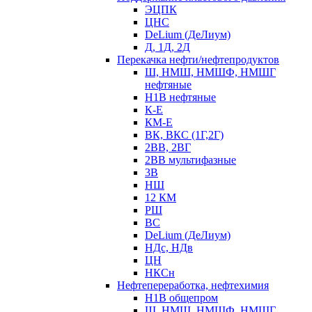
ЭЦПК
ЦНС
DeLium (ДеЛиум)
Д, 1Д, 2Д
Перекачка нефти/нефтепродуктов
Ш, НМШ, НМШФ, НМШГ
нефтяные
Н1В нефтяные
К-Е
КМ-Е
ВК, ВКС (1Г,2Г)
2ВВ, 2ВГ
2ВВ мультифазные
3В
НШ
12 КМ
РШ
ВС
DeLium (ДеЛиум)
НДс, НДв
ЦН
НКСн
Нефтепереработка, нефтехимия
Н1В общепром
Ш, НМШ, НМШФ, НМШГ