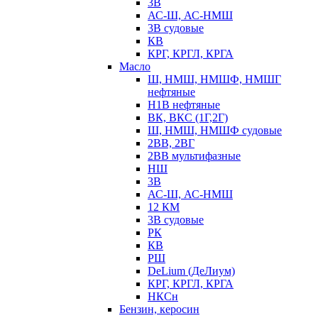
3В
АС-Ш, АС-НМШ
3В судовые
КВ
КРГ, КРГЛ, КРГА
Масло
Ш, НМШ, НМШФ, НМШГ
нефтяные
Н1В нефтяные
ВК, ВКС (1Г,2Г)
Ш, НМШ, НМШФ судовые
2ВВ, 2ВГ
2ВВ мультифазные
НШ
3В
АС-Ш, АС-НМШ
12 КМ
3В судовые
РК
КВ
РШ
DeLium (ДеЛиум)
КРГ, КРГЛ, КРГА
НКСн
Бензин, керосин