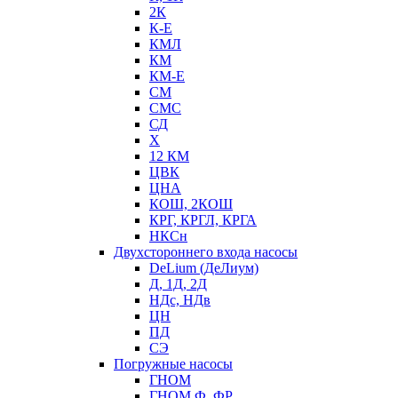
2К
К-Е
КМЛ
КМ
КМ-Е
СМ
СМС
СД
Х
12 КМ
ЦВК
ЦНА
КОШ, 2КОШ
КРГ, КРГЛ, КРГА
НКСн
Двухстороннего входа насосы
DeLium (ДеЛиум)
Д, 1Д, 2Д
НДс, НДв
ЦН
ПД
СЭ
Погружные насосы
ГНОМ
ГНОМ Ф, ФР