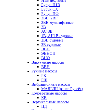
Н1В нефтяные
Бурун Н1В
Бурун СХ
Бурун ПФ
2ВВ, 2ВГ
2ВВ мультифазные
3В
АС-3В
1В, АН1В судовые
2ВВ судовые
3В судовые
ЭВН
ЭВНОП
ВНО
Вакуумные насосы
ВВН
Ручные насосы
РК
РШ
Вибрационные насосы
МАЛЫШ (ранее Ручеёк)
Коловратные насосы
КВ
Вертикальные насосы
ЦД