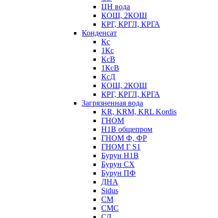
ЦН вода
КОШ, 2КОШ
КРГ, КРГЛ, КРГА
Конденсат
Кс
1Кс
КсВ
1КсВ
КсД
КОШ, 2КОШ
КРГ, КРГЛ, КРГА
Загрязненная вода
KR, KRM, KRL Kordis
ГНОМ
Н1В общепром
ГНОМ Ф, ФР
ГНОМ Г S1
Бурун Н1В
Бурун СХ
Бурун ПФ
ДНА
Sidus
СМ
СМС
СД