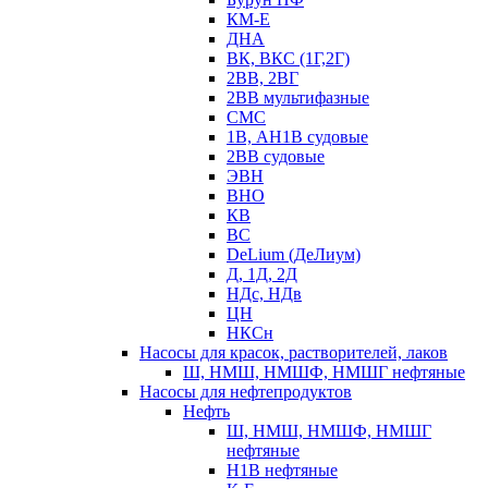
КМ-Е
ДНА
ВК, ВКС (1Г,2Г)
2ВВ, 2ВГ
2ВВ мультифазные
СМС
1В, АН1В судовые
2ВВ судовые
ЭВН
ВНО
КВ
ВС
DeLium (ДеЛиум)
Д, 1Д, 2Д
НДс, НДв
ЦН
НКСн
Насосы для красок, растворителей, лаков
Ш, НМШ, НМШФ, НМШГ нефтяные
Насосы для нефтепродуктов
Нефть
Ш, НМШ, НМШФ, НМШГ
нефтяные
Н1В нефтяные