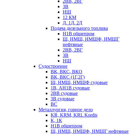
2ВВ, 2ВГ
3В
НШ
12 КМ
Д, 1Д, 2Д
Подача дизельного топлива
Н1В общепром
Ш, НМШ, НМШФ, НМШГ
нефтяные
2ВВ, 2ВГ
3В
НШ
Судостроение
ВК, ВКС, ВКО
ВК, ВКС (1Г,2Г)
Ш, НМШ, НМШФ судовые
1В, АН1В судовые
2ВВ судовые
3В судовые
ВС
Металлургия, горное дело
KR, KRM, KRL Kordis
К, 1К
Н1В общепром
Ш, НМШ, НМШФ, НМШГ нефтяные