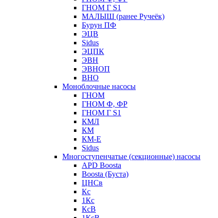
ГНОМ Г S1
МАЛЫШ (ранее Ручеёк)
Бурун ПФ
ЭЦВ
Sidus
ЭЦПК
ЭВН
ЭВНОП
ВНО
Моноблочные насосы
ГНОМ
ГНОМ Ф, ФР
ГНОМ Г S1
КМЛ
КМ
КМ-Е
Sidus
Многоступенчатые (секционные) насосы
APD Boosta
Boosta (Буста)
ЦНСв
Кс
1Кс
КсВ
1КсВ