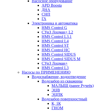
Насосное оборудование
APD Boosta
ДНА
СНП
ГА
Электроника и автоматика
HMS Control G
СУиЗ Лоцман+ L2
HMS Control L3.1
HMS Control L4
HMS Control ST
HMS Control HC
HMS Control SIDUS
HMS Control SIDUS M
СУиЗ Лоцман+
HMS Control L3
Насосы по ПРИМЕНЕНИЮ
Водоснабжение, водоотведение
Водозабор из скважины
МАЛЫШ (ранее Ручеёк)
ЭЦВ
ЭЦПК
Водозабор поверхностный
К, 1К
ГНОМ