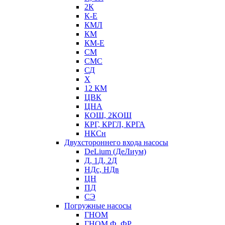
2К
К-Е
КМЛ
КМ
КМ-Е
СМ
СМС
СД
Х
12 КМ
ЦВК
ЦНА
КОШ, 2КОШ
КРГ, КРГЛ, КРГА
НКСн
Двухстороннего входа насосы
DeLium (ДеЛиум)
Д, 1Д, 2Д
НДс, НДв
ЦН
ПД
СЭ
Погружные насосы
ГНОМ
ГНОМ Ф, ФР