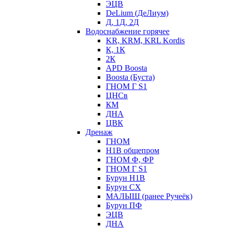
ЭЦВ
DeLium (ДеЛиум)
Д, 1Д, 2Д
Водоснабжение горячее
KR, KRM, KRL Kordis
К, 1К
2К
APD Boosta
Boosta (Буста)
ГНОМ Г S1
ЦНСв
КМ
ДНА
ЦВК
Дренаж
ГНОМ
Н1В общепром
ГНОМ Ф, ФР
ГНОМ Г S1
Бурун Н1В
Бурун СХ
МАЛЫШ (ранее Ручеёк)
Бурун ПФ
ЭЦВ
ДНА