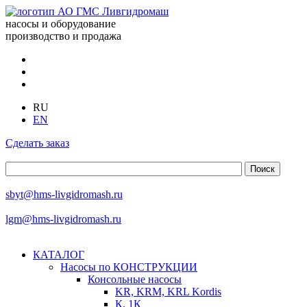
насосы и оборудование
производство и продажа
RU
EN
Сделать заказ
sbyt@hms-livgidromash.ru
lgm@hms-livgidromash.ru
КАТАЛОГ
Насосы по КОНСТРУКЦИИ
Консольные насосы
KR, KRM, KRL Kordis
К, 1К