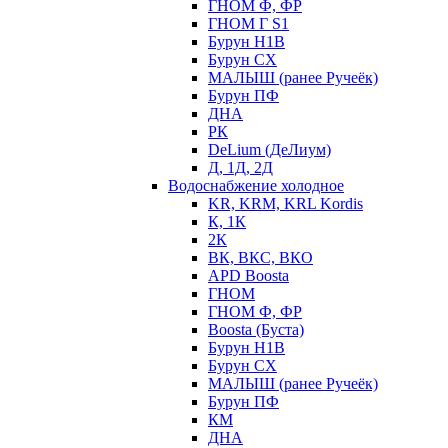
ГНОМ Ф, ФР
ГНОМ Г S1
Бурун Н1В
Бурун СХ
МАЛЫШ (ранее Ручеёк)
Бурун ПФ
ДНА
РК
DeLium (ДеЛиум)
Д, 1Д, 2Д
Водоснабжение холодное
KR, KRM, KRL Kordis
К, 1К
2К
ВК, ВКС, ВКО
APD Boosta
ГНОМ
ГНОМ Ф, ФР
Boosta (Буста)
Бурун Н1В
Бурун СХ
МАЛЫШ (ранее Ручеёк)
Бурун ПФ
КМ
ДНА