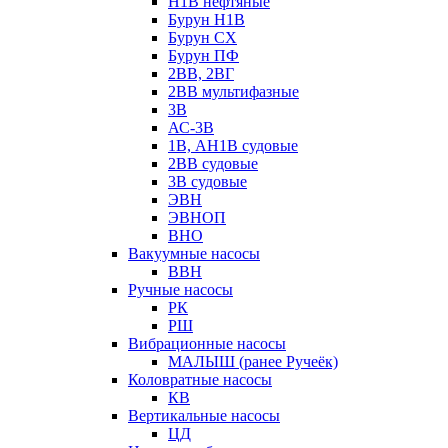
Н1В нефтяные
Бурун Н1В
Бурун СХ
Бурун ПФ
2ВВ, 2ВГ
2ВВ мультифазные
3В
АС-3В
1В, АН1В судовые
2ВВ судовые
3В судовые
ЭВН
ЭВНОП
ВНО
Вакуумные насосы
ВВН
Ручные насосы
РК
РШ
Вибрационные насосы
МАЛЫШ (ранее Ручеёк)
Коловратные насосы
КВ
Вертикальные насосы
ЦД