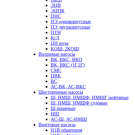
ЭЦВ
ЭЦПК
ЦНС
ПЭ однокорпусные
ПЭ двухкорпусные
ПТН
КсД
ЦН вода
КОШ, 2КОШ
Вихревые насосы
ВК, ВКС, ВКО
ВК, ВКС (1Г,2Г)
СМС
ЦВК
ВС
АС-ВК, АС-ВКС
Шестеренные насосы
Ш, НМШ, НМШФ, НМШГ нефтяные
Ш, НМШ, НМШФ судовые
Ш пищевые
НШ
АС-Ш, АС-НМШ
Винтовые насосы
Н1В общепром