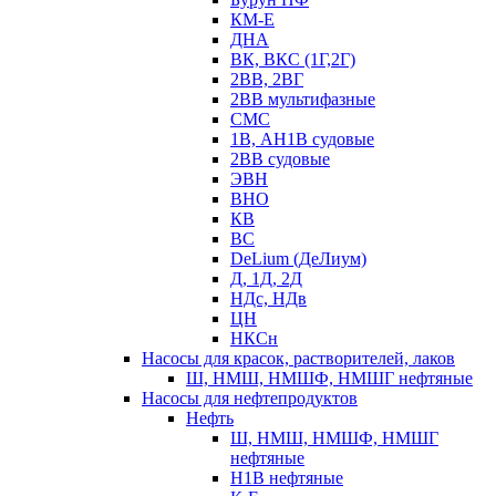
КМ-Е
ДНА
ВК, ВКС (1Г,2Г)
2ВВ, 2ВГ
2ВВ мультифазные
СМС
1В, АН1В судовые
2ВВ судовые
ЭВН
ВНО
КВ
ВС
DeLium (ДеЛиум)
Д, 1Д, 2Д
НДс, НДв
ЦН
НКСн
Насосы для красок, растворителей, лаков
Ш, НМШ, НМШФ, НМШГ нефтяные
Насосы для нефтепродуктов
Нефть
Ш, НМШ, НМШФ, НМШГ
нефтяные
Н1В нефтяные