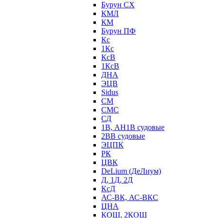
Бурун СХ
КМЛ
КМ
Бурун ПФ
Кс
1Кс
КсВ
1КсВ
ДНА
ЭЦВ
Sidus
СМ
СМС
СД
1В, АН1В судовые
2ВВ судовые
ЭЦПК
РК
ЦВК
DeLium (ДеЛиум)
Д, 1Д, 2Д
КсД
АС-ВК, АС-ВКС
ЦНА
КОШ, 2КОШ