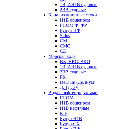
1В, АН1В судовые
2ВВ судовые
Канализационные стоки
Н1В общепром
ГНОМ Ф, ФР
Бурун ПФ
Sidus
СМ
СМС
СД
Морская вода
ВК, ВКС, ВКО
1В, АН1В судовые
2ВВ судовые
РК
DeLium (ДеЛиум)
Д, 1Д, 2Д
Вода с нефтепродуктами
ГНОМ
Н1В общепром
Н1В нефтяные
К-Е
Бурун Н1В
Бурун СХ
Бурун ПФ