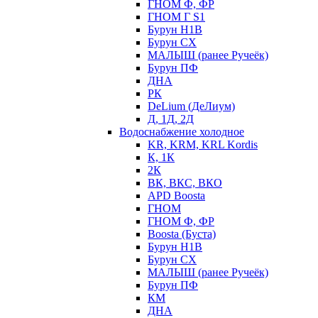
ГНОМ Ф, ФР
ГНОМ Г S1
Бурун Н1В
Бурун СХ
МАЛЫШ (ранее Ручеёк)
Бурун ПФ
ДНА
РК
DeLium (ДеЛиум)
Д, 1Д, 2Д
Водоснабжение холодное
KR, KRM, KRL Kordis
К, 1К
2К
ВК, ВКС, ВКО
APD Boosta
ГНОМ
ГНОМ Ф, ФР
Boosta (Буста)
Бурун Н1В
Бурун СХ
МАЛЫШ (ранее Ручеёк)
Бурун ПФ
КМ
ДНА