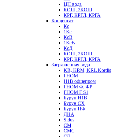
ЦН вода
КОШ, 2КОШ
КРГ, КРГЛ, КРГА
Конденсат
Кс
1Кс
КсВ
1КсВ
КсД
КОШ, 2КОШ
КРГ, КРГЛ, КРГА
Загрязненная вода
KR, KRM, KRL Kordis
ГНОМ
Н1В общепром
ГНОМ Ф, ФР
ГНОМ Г S1
Бурун Н1В
Бурун СХ
Бурун ПФ
ДНА
Sidus
СМ
СМС
СД