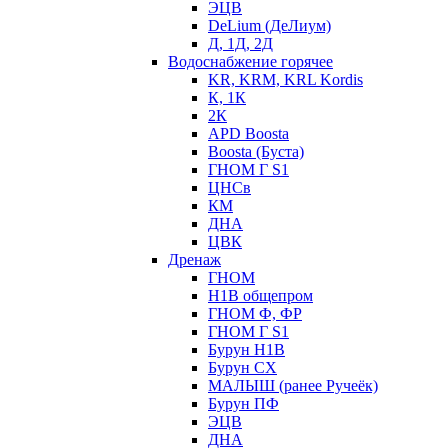
ЭЦВ
DeLium (ДеЛиум)
Д, 1Д, 2Д
Водоснабжение горячее
KR, KRM, KRL Kordis
К, 1К
2К
APD Boosta
Boosta (Буста)
ГНОМ Г S1
ЦНСв
КМ
ДНА
ЦВК
Дренаж
ГНОМ
Н1В общепром
ГНОМ Ф, ФР
ГНОМ Г S1
Бурун Н1В
Бурун СХ
МАЛЫШ (ранее Ручеёк)
Бурун ПФ
ЭЦВ
ДНА