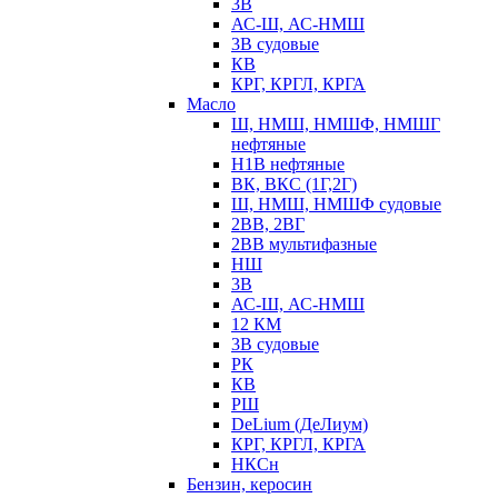
3В
АС-Ш, АС-НМШ
3В судовые
КВ
КРГ, КРГЛ, КРГА
Масло
Ш, НМШ, НМШФ, НМШГ
нефтяные
Н1В нефтяные
ВК, ВКС (1Г,2Г)
Ш, НМШ, НМШФ судовые
2ВВ, 2ВГ
2ВВ мультифазные
НШ
3В
АС-Ш, АС-НМШ
12 КМ
3В судовые
РК
КВ
РШ
DeLium (ДеЛиум)
КРГ, КРГЛ, КРГА
НКСн
Бензин, керосин