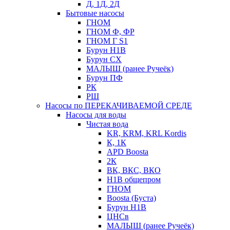
Д, 1Д, 2Д
Бытовые насосы
ГНОМ
ГНОМ Ф, ФР
ГНОМ Г S1
Бурун Н1В
Бурун СХ
МАЛЫШ (ранее Ручеёк)
Бурун ПФ
РК
РШ
Насосы по ПЕРЕКАЧИВАЕМОЙ СРЕДЕ
Насосы для воды
Чистая вода
KR, KRM, KRL Kordis
К, 1К
APD Boosta
2К
ВК, ВКС, ВКО
Н1В общепром
ГНОМ
Boosta (Буста)
Бурун Н1В
ЦНСв
МАЛЫШ (ранее Ручеёк)