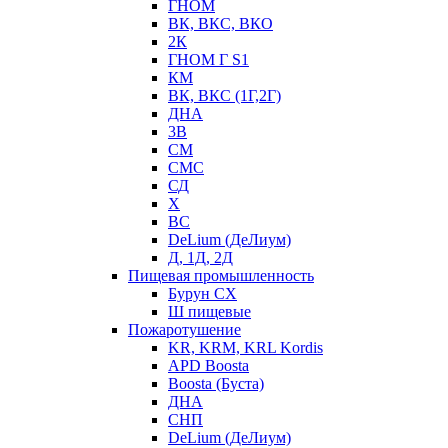
ГНОМ
ВК, ВКС, ВКО
2К
ГНОМ Г S1
КМ
ВК, ВКС (1Г,2Г)
ДНА
3В
СМ
СМС
СД
Х
ВС
DeLium (ДеЛиум)
Д, 1Д, 2Д
Пищевая промышленность
Бурун СХ
Ш пищевые
Пожаротушение
KR, KRM, KRL Kordis
APD Boosta
Boosta (Буста)
ДНА
СНП
DeLium (ДеЛиум)