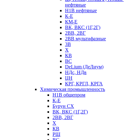
нефтяные
Н1В нефтяные
К-Е
КМ-Е
ВК, ВКС (1Г,2Г)
2ВВ, 2ВГ
2ВВ мультифазные
3В
Х
КВ
ВС
DeLium (ДеЛиум)
НДс, НДв
ЦН
КРГ, КРГЛ, КРГА
Химическая промышленность
Н1В общепром
К-Е
Бурун СХ
ВК, ВКС (1Г,2Г)
2ВВ, 2ВГ
Х
КВ
РШ
ВС