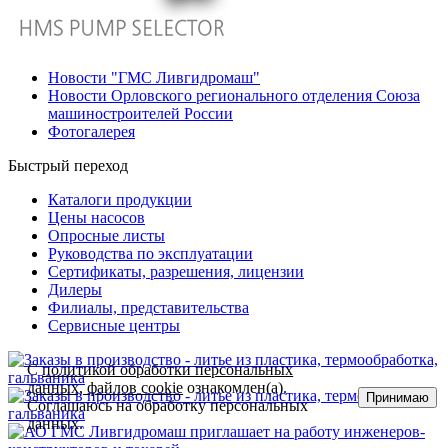
Новости "ГМС Ливгидромаш"
Новости Орловского регионального отделения Союза
машиностроителей России
Фотогалерея
Быстрый переход
Каталоги продукции
Цены насосов
Опросные листы
Руководства по эксплуатации
Сертификаты, разрешения, лицензии
Дилеры
Филиалы, представительства
Сервисные центры
С
политикой обработки персональных
данных, файлов cookie
ознакомлен(а).
Принимаю
Соглашаюсь на обработку персональных
данных.