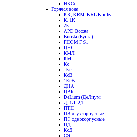
НКСн
Горячая вода
KR, KRM, KRL Kordis
К, 1К
2К
APD Boosta
Boosta (Буста)
ГНОМ Г S1
ЦНСв
КМЛ
КМ
Кс
1Кс
КсВ
1КсВ
ДНА
ЦВК
DeLium (ДеЛиум)
Д, 1Д, 2Д
ПТН
ПЭ двухкорпусные
ПЭ однокорпусные
ПД
КсД
СЭ