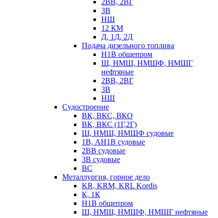
2ВВ, 2ВГ
3В
НШ
12 КМ
Д, 1Д, 2Д
Подача дизельного топлива
Н1В общепром
Ш, НМШ, НМШФ, НМШГ
нефтяные
2ВВ, 2ВГ
3В
НШ
Судостроение
ВК, ВКС, ВКО
ВК, ВКС (1Г,2Г)
Ш, НМШ, НМШФ судовые
1В, АН1В судовые
2ВВ судовые
3В судовые
ВС
Металлургия, горное дело
KR, KRM, KRL Kordis
К, 1К
Н1В общепром
Ш, НМШ, НМШФ, НМШГ нефтяные