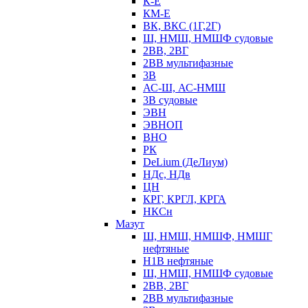
К-Е
КМ-Е
ВК, ВКС (1Г,2Г)
Ш, НМШ, НМШФ судовые
2ВВ, 2ВГ
2ВВ мультифазные
3В
АС-Ш, АС-НМШ
3В судовые
ЭВН
ЭВНОП
ВНО
РК
DeLium (ДеЛиум)
НДс, НДв
ЦН
КРГ, КРГЛ, КРГА
НКСн
Мазут
Ш, НМШ, НМШФ, НМШГ
нефтяные
Н1В нефтяные
Ш, НМШ, НМШФ судовые
2ВВ, 2ВГ
2ВВ мультифазные