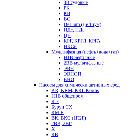
3В судовые
РК
КВ
ВС
DeLium (ДеЛиум)
НДс, НДв
ЦН
КРГ, КРГЛ, КРГА
НКСн
Мультифазная (нефть+вода+газ)
Н1В нефтяные
2ВВ мультифазные
ЭВН
ЭВНОП
ВНО
Насосы для химически активных сред
KR, KRM, KRL Kordis
Н1В общепром
К-Е
Бурун СХ
КМ-Е
ВК, ВКС (1Г,2Г)
2ВВ, 2ВГ
Х
КВ