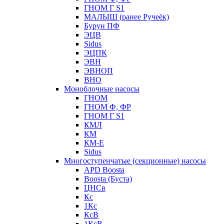
ГНОМ Г S1
МАЛЫШ (ранее Ручеёк)
Бурун ПФ
ЭЦВ
Sidus
ЭЦПК
ЭВН
ЭВНОП
ВНО
Моноблочные насосы
ГНОМ
ГНОМ Ф, ФР
ГНОМ Г S1
КМЛ
КМ
КМ-Е
Sidus
Многоступенчатые (секционные) насосы
APD Boosta
Boosta (Буста)
ЦНСв
Кс
1Кс
КсВ
1КсВ