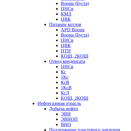
Boosta (Буста)
ЦНСв
КМЛ
ЦВК
Питание котлов
APD Boosta
Boosta (Буста)
ЦНСв
ЦВК
ПТН
КОШ, 2КОШ
Отвод конденсата
ЦНСв
Кс
1Кс
КсВ
1КсВ
КсД
КОШ, 2КОШ
Нефтегазовая отрасль
Добыча нефти
ЭВН
ЭВНОП
ВНО
Поддержание пластового давления