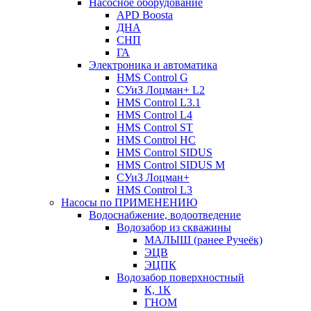
Насосное оборудование
APD Boosta
ДНА
СНП
ГА
Электроника и автоматика
HMS Control G
СУиЗ Лоцман+ L2
HMS Control L3.1
HMS Control L4
HMS Control ST
HMS Control HC
HMS Control SIDUS
HMS Control SIDUS M
СУиЗ Лоцман+
HMS Control L3
Насосы по ПРИМЕНЕНИЮ
Водоснабжение, водоотведение
Водозабор из скважины
МАЛЫШ (ранее Ручеёк)
ЭЦВ
ЭЦПК
Водозабор поверхностный
К, 1К
ГНОМ