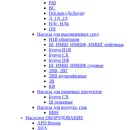
РШ
ВС
DeLium (ДеЛиум)
Д, 1Д, 2Д
НДс, НДв
ЦН
Насосы для высоковязких сред
Н1В общепром
Ш, НМШ, НМШФ, НМШГ нефтяные
Бурун Н1В
Бурун СХ
Бурун ПФ
Ш, НМШ, НМШФ судовые
2ВВ, 2ВГ
2ВВ мультифазные
3В
КВ
Насосы для пищевых продуктов
Бурун СХ
Ш пищевые
Насосы для воздуха, газа
ВВН
Насосное ОБОРУДОВАНИЕ
APD Boosta
ДНА