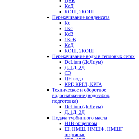
ЦВК
КсД
КОШ, 2КОШ
Перекачивание конденсата
Кс
1Кс
КсВ
1КсВ
КсД
КОШ, 2КОШ
Перекачивание воды в тепловых сетях
DeLium (ДеЛиум)
Д, 1Д, 2Д
СЭ
ЦН вода
КРГ, КРГЛ, КРГА
Техническое и оборотное
водоснабжение (водозабор,
подготовка)
DeLium (ДеЛиум)
Д, 1Д, 2Д
Подача турбинного масла
Н1В общепром
Ш, НМШ, НМШФ, НМШГ
нефтяные