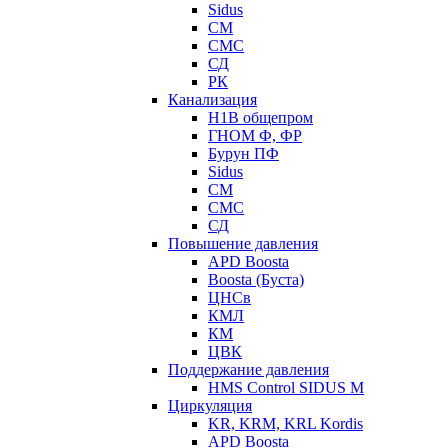
Sidus
СМ
СМС
СД
РК
Канализация
Н1В общепром
ГНОМ Ф, ФР
Бурун ПФ
Sidus
СМ
СМС
СД
Повышение давления
APD Boosta
Boosta (Буста)
ЦНСв
КМЛ
КМ
ЦВК
Поддержание давления
HMS Control SIDUS M
Циркуляция
KR, KRM, KRL Kordis
APD Boosta