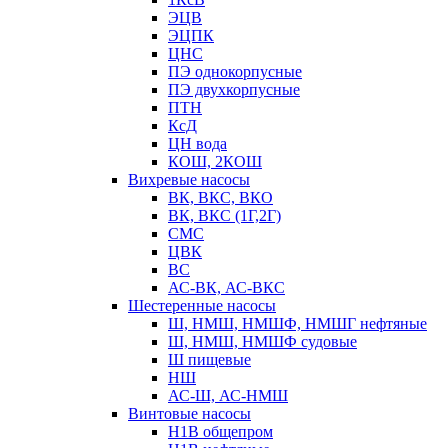
ЭЦВ
ЭЦПК
ЦНС
ПЭ однокорпусные
ПЭ двухкорпусные
ПТН
КсД
ЦН вода
КОШ, 2КОШ
Вихревые насосы
ВК, ВКС, ВКО
ВК, ВКС (1Г,2Г)
СМС
ЦВК
ВС
АС-ВК, АС-ВКС
Шестеренные насосы
Ш, НМШ, НМШФ, НМШГ нефтяные
Ш, НМШ, НМШФ судовые
Ш пищевые
НШ
АС-Ш, АС-НМШ
Винтовые насосы
Н1В общепром