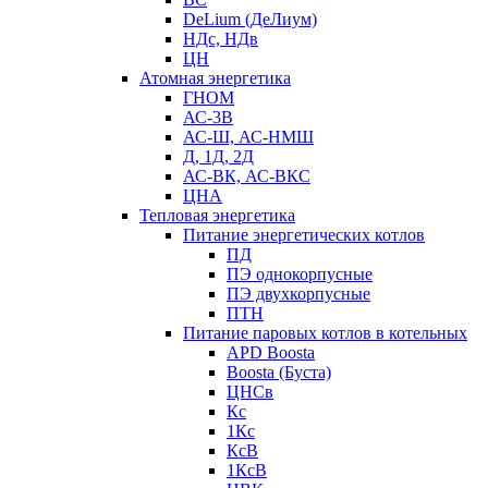
DeLium (ДеЛиум)
НДс, НДв
ЦН
Атомная энергетика
ГНОМ
АС-3В
АС-Ш, АС-НМШ
Д, 1Д, 2Д
АС-ВК, АС-ВКС
ЦНА
Тепловая энергетика
Питание энергетических котлов
ПД
ПЭ однокорпусные
ПЭ двухкорпусные
ПТН
Питание паровых котлов в котельных
APD Boosta
Boosta (Буста)
ЦНСв
Кс
1Кс
КсВ
1КсВ