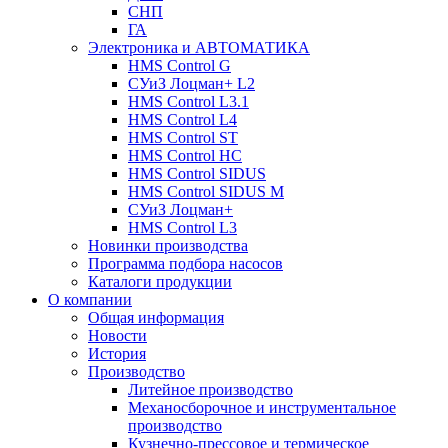
СНП
ГА
Электроника и АВТОМАТИКА
HMS Control G
СУиЗ Лоцман+ L2
HMS Control L3.1
HMS Control L4
HMS Control ST
HMS Control HC
HMS Control SIDUS
HMS Control SIDUS M
СУиЗ Лоцман+
HMS Control L3
Новинки производства
Программа подбора насосов
Каталоги продукции
О компании
Общая информация
Новости
История
Производство
Литейное производство
Механосборочное и инструментальное
производство
Кузнечно-прессовое и термическое