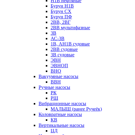
Н1В нефтяные
Бурун Н1В
Бурун СХ
Бурун ПФ
2ВВ, 2ВГ
2ВВ мультифазные
3В
АС-3В
1В, АН1В судовые
2ВВ судовые
3В судовые
ЭВН
ЭВНОП
ВНО
Вакуумные насосы
ВВН
Ручные насосы
РК
РШ
Вибрационные насосы
МАЛЫШ (ранее Ручеёк)
Коловратные насосы
КВ
Вертикальные насосы
ЦД