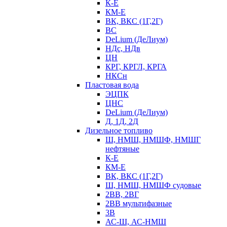
К-Е
КМ-Е
ВК, ВКС (1Г,2Г)
ВС
DeLium (ДеЛиум)
НДс, НДв
ЦН
КРГ, КРГЛ, КРГА
НКСн
Пластовая вода
ЭЦПК
ЦНС
DeLium (ДеЛиум)
Д, 1Д, 2Д
Дизельное топливо
Ш, НМШ, НМШФ, НМШГ
нефтяные
К-Е
КМ-Е
ВК, ВКС (1Г,2Г)
Ш, НМШ, НМШФ судовые
2ВВ, 2ВГ
2ВВ мультифазные
3В
АС-Ш, АС-НМШ