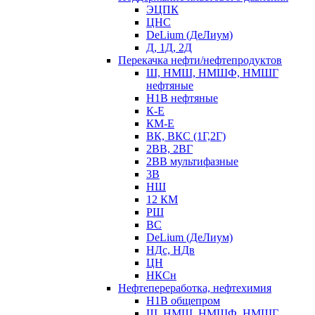
ЭЦПК
ЦНС
DeLium (ДеЛиум)
Д, 1Д, 2Д
Перекачка нефти/нефтепродуктов
Ш, НМШ, НМШФ, НМШГ
нефтяные
Н1В нефтяные
К-Е
КМ-Е
ВК, ВКС (1Г,2Г)
2ВВ, 2ВГ
2ВВ мультифазные
3В
НШ
12 КМ
РШ
ВС
DeLium (ДеЛиум)
НДс, НДв
ЦН
НКСн
Нефтепереработка, нефтехимия
Н1В общепром
Ш, НМШ, НМШФ, НМШГ