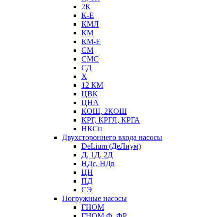
2К
К-Е
КМЛ
КМ
КМ-Е
СМ
СМС
СД
Х
12 КМ
ЦВК
ЦНА
КОШ, 2КОШ
КРГ, КРГЛ, КРГА
НКСн
Двухстороннего входа насосы
DeLium (ДеЛиум)
Д, 1Д, 2Д
НДс, НДв
ЦН
ПД
СЭ
Погружные насосы
ГНОМ
ГНОМ Ф, ФР