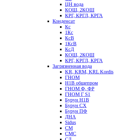
ЦН вода
КОШ, 2КОШ
КРГ, КРГЛ, КРГА
Конденсат
Кс
1Кс
КсВ
1КсВ
КсД
КОШ, 2КОШ
КРГ, КРГЛ, КРГА
Загрязненная вода
KR, KRM, KRL Kordis
ГНОМ
Н1В общепром
ГНОМ Ф, ФР
ГНОМ Г S1
Бурун Н1В
Бурун СХ
Бурун ПФ
ДНА
Sidus
СМ
СМС
СД