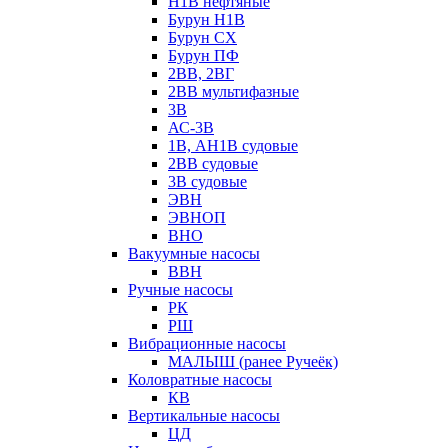
Н1В нефтяные
Бурун Н1В
Бурун СХ
Бурун ПФ
2ВВ, 2ВГ
2ВВ мультифазные
3В
АС-3В
1В, АН1В судовые
2ВВ судовые
3В судовые
ЭВН
ЭВНОП
ВНО
Вакуумные насосы
ВВН
Ручные насосы
РК
РШ
Вибрационные насосы
МАЛЫШ (ранее Ручеёк)
Коловратные насосы
КВ
Вертикальные насосы
ЦД