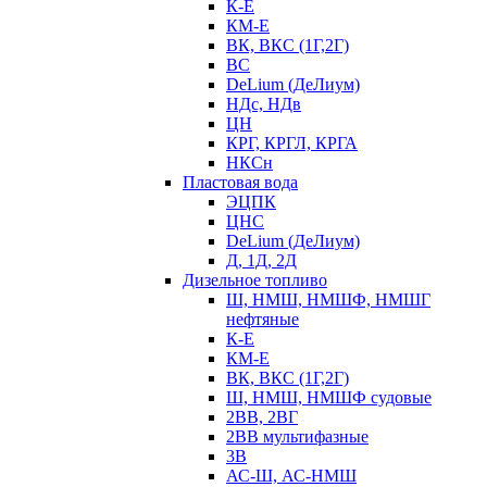
К-Е
КМ-Е
ВК, ВКС (1Г,2Г)
ВС
DeLium (ДеЛиум)
НДс, НДв
ЦН
КРГ, КРГЛ, КРГА
НКСн
Пластовая вода
ЭЦПК
ЦНС
DeLium (ДеЛиум)
Д, 1Д, 2Д
Дизельное топливо
Ш, НМШ, НМШФ, НМШГ
нефтяные
К-Е
КМ-Е
ВК, ВКС (1Г,2Г)
Ш, НМШ, НМШФ судовые
2ВВ, 2ВГ
2ВВ мультифазные
3В
АС-Ш, АС-НМШ