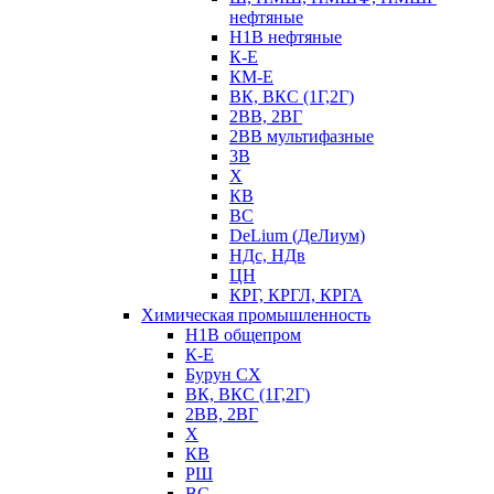
нефтяные
Н1В нефтяные
К-Е
КМ-Е
ВК, ВКС (1Г,2Г)
2ВВ, 2ВГ
2ВВ мультифазные
3В
Х
КВ
ВС
DeLium (ДеЛиум)
НДс, НДв
ЦН
КРГ, КРГЛ, КРГА
Химическая промышленность
Н1В общепром
К-Е
Бурун СХ
ВК, ВКС (1Г,2Г)
2ВВ, 2ВГ
Х
КВ
РШ
ВС