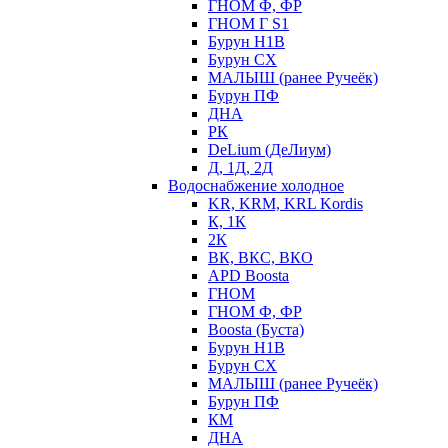
ГНОМ Ф, ФР
ГНОМ Г S1
Бурун Н1В
Бурун СХ
МАЛЫШ (ранее Ручеёк)
Бурун ПФ
ДНА
РК
DeLium (ДеЛиум)
Д, 1Д, 2Д
Водоснабжение холодное
KR, KRM, KRL Kordis
К, 1К
2К
ВК, ВКС, ВКО
APD Boosta
ГНОМ
ГНОМ Ф, ФР
Boosta (Буста)
Бурун Н1В
Бурун СХ
МАЛЫШ (ранее Ручеёк)
Бурун ПФ
КМ
ДНА