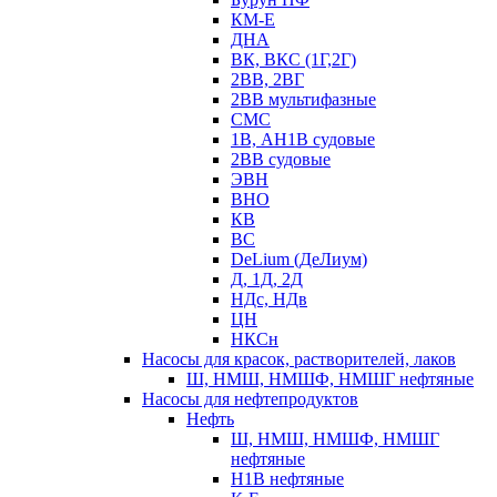
КМ-Е
ДНА
ВК, ВКС (1Г,2Г)
2ВВ, 2ВГ
2ВВ мультифазные
СМС
1В, АН1В судовые
2ВВ судовые
ЭВН
ВНО
КВ
ВС
DeLium (ДеЛиум)
Д, 1Д, 2Д
НДс, НДв
ЦН
НКСн
Насосы для красок, растворителей, лаков
Ш, НМШ, НМШФ, НМШГ нефтяные
Насосы для нефтепродуктов
Нефть
Ш, НМШ, НМШФ, НМШГ
нефтяные
Н1В нефтяные