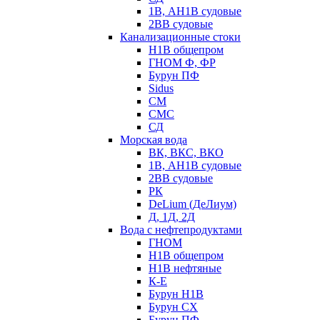
1В, АН1В судовые
2ВВ судовые
Канализационные стоки
Н1В общепром
ГНОМ Ф, ФР
Бурун ПФ
Sidus
СМ
СМС
СД
Морская вода
ВК, ВКС, ВКО
1В, АН1В судовые
2ВВ судовые
РК
DeLium (ДеЛиум)
Д, 1Д, 2Д
Вода с нефтепродуктами
ГНОМ
Н1В общепром
Н1В нефтяные
К-Е
Бурун Н1В
Бурун СХ
Бурун ПФ