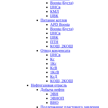
Boosta (Буста)
ЦНСв
КМЛ
ЦВК
Питание котлов
APD Boosta
Boosta (Буста)
ЦНСв
ЦВК
ПТН
КОШ, 2КОШ
Отвод конденсата
ЦНСв
Кс
1Кс
КсВ
1КсВ
КсД
КОШ, 2КОШ
Нефтегазовая отрасль
Добыча нефти
ЭВН
ЭВНОП
ВНО
Поддержание пластового давления