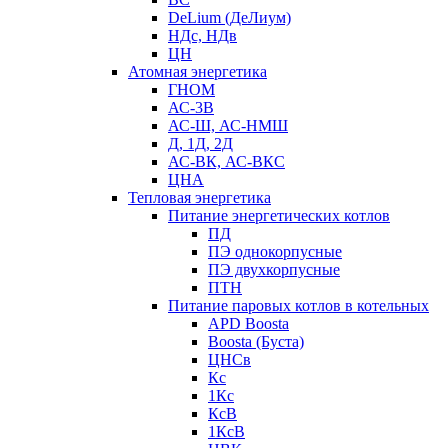
DeLium (ДеЛиум)
НДс, НДв
ЦН
Атомная энергетика
ГНОМ
АС-3В
АС-Ш, АС-НМШ
Д, 1Д, 2Д
АС-ВК, АС-ВКС
ЦНА
Тепловая энергетика
Питание энергетических котлов
ПД
ПЭ однокорпусные
ПЭ двухкорпусные
ПТН
Питание паровых котлов в котельных
APD Boosta
Boosta (Буста)
ЦНСв
Кс
1Кс
КсВ
1КсВ