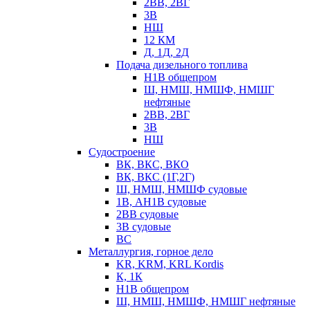
2ВВ, 2ВГ
3В
НШ
12 КМ
Д, 1Д, 2Д
Подача дизельного топлива
Н1В общепром
Ш, НМШ, НМШФ, НМШГ
нефтяные
2ВВ, 2ВГ
3В
НШ
Судостроение
ВК, ВКС, ВКО
ВК, ВКС (1Г,2Г)
Ш, НМШ, НМШФ судовые
1В, АН1В судовые
2ВВ судовые
3В судовые
ВС
Металлургия, горное дело
KR, KRM, KRL Kordis
К, 1К
Н1В общепром
Ш, НМШ, НМШФ, НМШГ нефтяные