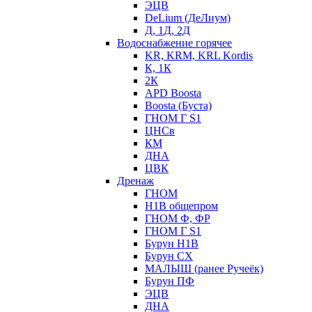
ЭЦВ
DeLium (ДеЛиум)
Д, 1Д, 2Д
Водоснабжение горячее
KR, KRM, KRL Kordis
К, 1К
2К
APD Boosta
Boosta (Буста)
ГНОМ Г S1
ЦНСв
КМ
ДНА
ЦВК
Дренаж
ГНОМ
Н1В общепром
ГНОМ Ф, ФР
ГНОМ Г S1
Бурун Н1В
Бурун СХ
МАЛЫШ (ранее Ручеёк)
Бурун ПФ
ЭЦВ
ДНА