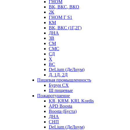
ГНОМ
ВК, ВКС, ВКО
2К
ГНОМ Г S1
КМ
ВК, ВКС (1Г,2Г)
ДНА
3В
СМ
СМС
СД
Х
ВС
DeLium (ДеЛиум)
Д, 1Д, 2Д
Пищевая промышленность
Бурун СХ
Ш пищевые
Пожаротушение
KR, KRM, KRL Kordis
APD Boosta
Boosta (Буста)
ДНА
СНП
DeLium (ДеЛиум)