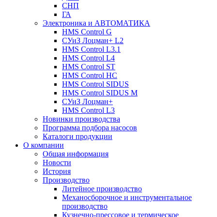
СНП
ГА
Электроника и АВТОМАТИКА
HMS Control G
СУиЗ Лоцман+ L2
HMS Control L3.1
HMS Control L4
HMS Control ST
HMS Control HC
HMS Control SIDUS
HMS Control SIDUS M
СУиЗ Лоцман+
HMS Control L3
Новинки производства
Программа подбора насосов
Каталоги продукции
О компании
Общая информация
Новости
История
Производство
Литейное производство
Механосборочное и инструментальное
производство
Кузнечно-прессовое и термическое