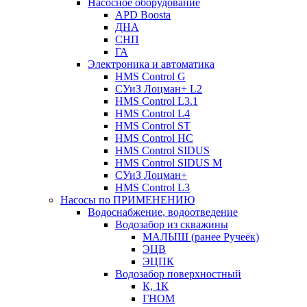
Насосное оборудование
APD Boosta
ДНА
СНП
ГА
Электроника и автоматика
HMS Control G
СУиЗ Лоцман+ L2
HMS Control L3.1
HMS Control L4
HMS Control ST
HMS Control HC
HMS Control SIDUS
HMS Control SIDUS M
СУиЗ Лоцман+
HMS Control L3
Насосы по ПРИМЕНЕНИЮ
Водоснабжение, водоотведение
Водозабор из скважины
МАЛЫШ (ранее Ручеёк)
ЭЦВ
ЭЦПК
Водозабор поверхностный
К, 1К
ГНОМ