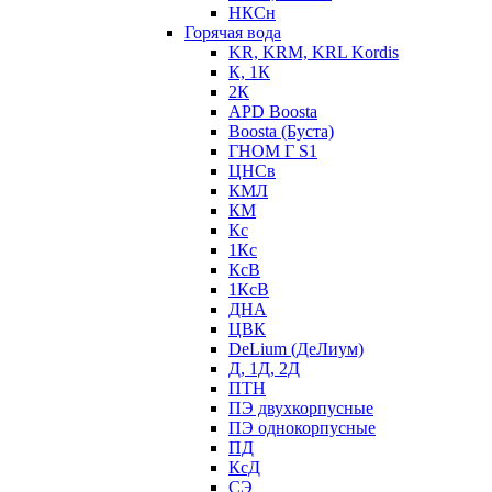
НКСн
Горячая вода
KR, KRM, KRL Kordis
К, 1К
2К
APD Boosta
Boosta (Буста)
ГНОМ Г S1
ЦНСв
КМЛ
КМ
Кс
1Кс
КсВ
1КсВ
ДНА
ЦВК
DeLium (ДеЛиум)
Д, 1Д, 2Д
ПТН
ПЭ двухкорпусные
ПЭ однокорпусные
ПД
КсД
СЭ