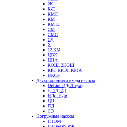
2К
К-Е
КМЛ
КМ
КМ-Е
СМ
СМС
СД
Х
12 КМ
ЦВК
ЦНА
КОШ, 2КОШ
КРГ, КРГЛ, КРГА
НКСн
Двухстороннего входа насосы
DeLium (ДеЛиум)
Д, 1Д, 2Д
НДс, НДв
ЦН
ПД
СЭ
Погружные насосы
ГНОМ
ГНОМ Ф, ФР