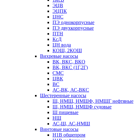
ЭЦВ
ЭЦПК
ЦНС
ПЭ однокорпусные
ПЭ двухкорпусные
ПТН
КсД
ЦН вода
КОШ, 2КОШ
Вихревые насосы
ВК, ВКС, ВКО
ВК, ВКС (1Г,2Г)
СМС
ЦВК
ВС
АС-ВК, АС-ВКС
Шестеренные насосы
Ш, НМШ, НМШФ, НМШГ нефтяные
Ш, НМШ, НМШФ судовые
Ш пищевые
НШ
АС-Ш, АС-НМШ
Винтовые насосы
Н1В общепром