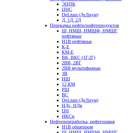
ЭЦПК
ЦНС
DeLium (ДеЛиум)
Д, 1Д, 2Д
Перекачка нефти/нефтепродуктов
Ш, НМШ, НМШФ, НМШГ
нефтяные
Н1В нефтяные
К-Е
КМ-Е
ВК, ВКС (1Г,2Г)
2ВВ, 2ВГ
2ВВ мультифазные
3В
НШ
12 КМ
РШ
ВС
DeLium (ДеЛиум)
НДс, НДв
ЦН
НКСн
Нефтепереработка, нефтехимия
Н1В общепром
Ш, НМШ, НМШФ, НМШГ