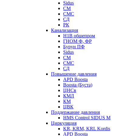
Sidus
СМ
СМС
СД
РК
Канализация
Н1В общепром
ГНОМ Ф, ФР
Бурун ПФ
Sidus
СМ
СМС
СД
Повышение давления
APD Boosta
Boosta (Буста)
ЦНСв
КМЛ
КМ
ЦВК
Поддержание давления
HMS Control SIDUS M
Циркуляция
KR, KRM, KRL Kordis
APD Boosta