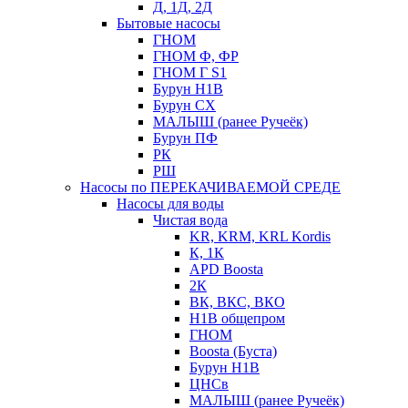
Д, 1Д, 2Д
Бытовые насосы
ГНОМ
ГНОМ Ф, ФР
ГНОМ Г S1
Бурун Н1В
Бурун СХ
МАЛЫШ (ранее Ручеёк)
Бурун ПФ
РК
РШ
Насосы по ПЕРЕКАЧИВАЕМОЙ СРЕДЕ
Насосы для воды
Чистая вода
KR, KRM, KRL Kordis
К, 1К
APD Boosta
2К
ВК, ВКС, ВКО
Н1В общепром
ГНОМ
Boosta (Буста)
Бурун Н1В
ЦНСв
МАЛЫШ (ранее Ручеёк)