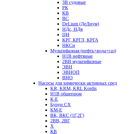
3В судовые
РК
КВ
ВС
DeLium (ДеЛиум)
НДс, НДв
ЦН
КРГ, КРГЛ, КРГА
НКСн
Мультифазная (нефть+вода+газ)
Н1В нефтяные
2ВВ мультифазные
ЭВН
ЭВНОП
ВНО
Насосы для химически активных сред
KR, KRM, KRL Kordis
Н1В общепром
К-Е
Бурун СХ
КМ-Е
ВК, ВКС (1Г,2Г)
2ВВ, 2ВГ
Х
КВ