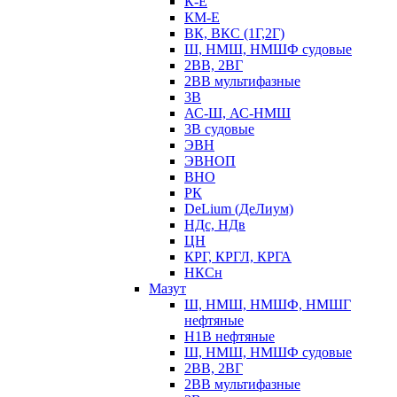
К-Е
КМ-Е
ВК, ВКС (1Г,2Г)
Ш, НМШ, НМШФ судовые
2ВВ, 2ВГ
2ВВ мультифазные
3В
АС-Ш, АС-НМШ
3В судовые
ЭВН
ЭВНОП
ВНО
РК
DeLium (ДеЛиум)
НДс, НДв
ЦН
КРГ, КРГЛ, КРГА
НКСн
Мазут
Ш, НМШ, НМШФ, НМШГ
нефтяные
Н1В нефтяные
Ш, НМШ, НМШФ судовые
2ВВ, 2ВГ
2ВВ мультифазные