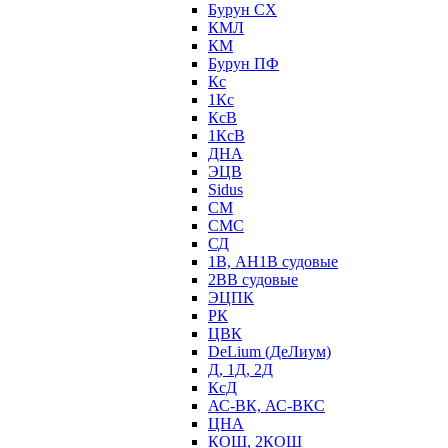
Бурун СХ
КМЛ
КМ
Бурун ПФ
Кс
1Кс
КсВ
1КсВ
ДНА
ЭЦВ
Sidus
СМ
СМС
СД
1В, АН1В судовые
2ВВ судовые
ЭЦПК
РК
ЦВК
DeLium (ДеЛиум)
Д, 1Д, 2Д
КсД
АС-ВК, АС-ВКС
ЦНА
КОШ, 2КОШ