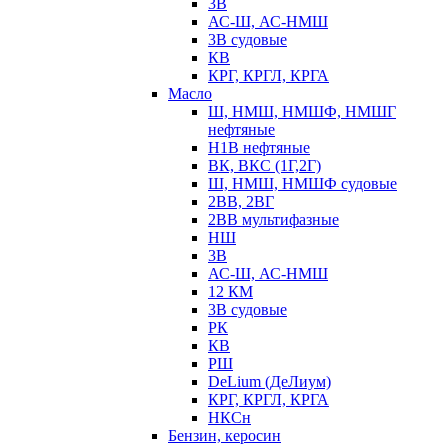
3В
АС-Ш, АС-НМШ
3В судовые
КВ
КРГ, КРГЛ, КРГА
Масло
Ш, НМШ, НМШФ, НМШГ
нефтяные
Н1В нефтяные
ВК, ВКС (1Г,2Г)
Ш, НМШ, НМШФ судовые
2ВВ, 2ВГ
2ВВ мультифазные
НШ
3В
АС-Ш, АС-НМШ
12 КМ
3В судовые
РК
КВ
РШ
DeLium (ДеЛиум)
КРГ, КРГЛ, КРГА
НКСн
Бензин, керосин