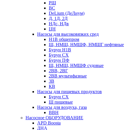
РШ
ВС
DeLium (ДеЛиум)
Д, 1Д, 2Д
НДс, НДв
ЦН
Насосы для высоковязких сред
Н1В общепром
Ш, НМШ, НМШФ, НМШГ нефтяные
Бурун Н1В
Бурун СХ
Бурун ПФ
Ш, НМШ, НМШФ судовые
2ВВ, 2ВГ
2ВВ мультифазные
3В
КВ
Насосы для пищевых продуктов
Бурун СХ
Ш пищевые
Насосы для воздуха, газа
ВВН
Насосное ОБОРУДОВАНИЕ
APD Boosta
ДНА