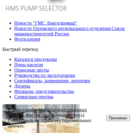
Новости "ГМС Ливгидромаш"
Новости Орловского регионального отделения Союза
машиностроителей России
Фотогалерея
Быстрый переход
Каталоги продукции
Цены насосов
Опросные листы
Руководства по эксплуатации
Сертификаты, разрешения, лицензии
Дилеры
Филиалы, представительства
Сервисные центры
С
политикой обработки персональных
данных, файлов cookie
ознакомлен(а).
Принимаю
Соглашаюсь на обработку персональных
данных.