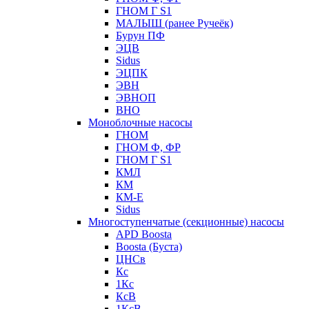
ГНОМ Г S1
МАЛЫШ (ранее Ручеёк)
Бурун ПФ
ЭЦВ
Sidus
ЭЦПК
ЭВН
ЭВНОП
ВНО
Моноблочные насосы
ГНОМ
ГНОМ Ф, ФР
ГНОМ Г S1
КМЛ
КМ
КМ-Е
Sidus
Многоступенчатые (секционные) насосы
APD Boosta
Boosta (Буста)
ЦНСв
Кс
1Кс
КсВ
1КсВ