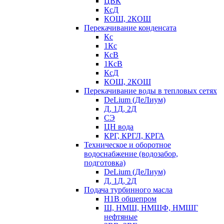
ЦВК
КсД
КОШ, 2КОШ
Перекачивание конденсата
Кс
1Кс
КсВ
1КсВ
КсД
КОШ, 2КОШ
Перекачивание воды в тепловых сетях
DeLium (ДеЛиум)
Д, 1Д, 2Д
СЭ
ЦН вода
КРГ, КРГЛ, КРГА
Техническое и оборотное
водоснабжение (водозабор,
подготовка)
DeLium (ДеЛиум)
Д, 1Д, 2Д
Подача турбинного масла
Н1В общепром
Ш, НМШ, НМШФ, НМШГ
нефтяные