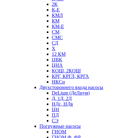
2К
К-Е
КМЛ
КМ
КМ-Е
СМ
СМС
СД
Х
12 КМ
ЦВК
ЦНА
КОШ, 2КОШ
КРГ, КРГЛ, КРГА
НКСн
Двухстороннего входа насосы
DeLium (ДеЛиум)
Д, 1Д, 2Д
НДс, НДв
ЦН
ПД
СЭ
Погружные насосы
ГНОМ
ГНОМ Ф, ФР