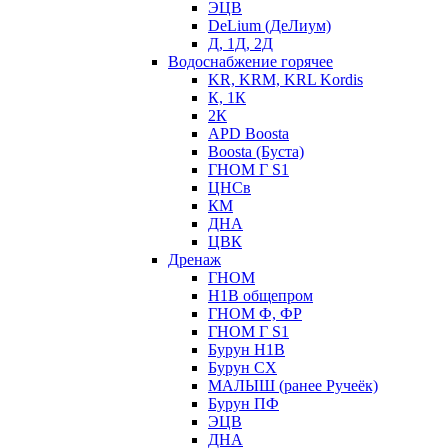
ЭЦВ
DeLium (ДеЛиум)
Д, 1Д, 2Д
Водоснабжение горячее
KR, KRM, KRL Kordis
К, 1К
2К
APD Boosta
Boosta (Буста)
ГНОМ Г S1
ЦНСв
КМ
ДНА
ЦВК
Дренаж
ГНОМ
Н1В общепром
ГНОМ Ф, ФР
ГНОМ Г S1
Бурун Н1В
Бурун СХ
МАЛЫШ (ранее Ручеёк)
Бурун ПФ
ЭЦВ
ДНА