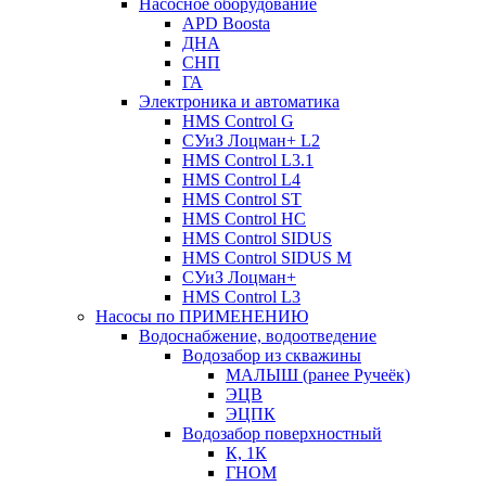
Насосное оборудование
APD Boosta
ДНА
СНП
ГА
Электроника и автоматика
HMS Control G
СУиЗ Лоцман+ L2
HMS Control L3.1
HMS Control L4
HMS Control ST
HMS Control HC
HMS Control SIDUS
HMS Control SIDUS M
СУиЗ Лоцман+
HMS Control L3
Насосы по ПРИМЕНЕНИЮ
Водоснабжение, водоотведение
Водозабор из скважины
МАЛЫШ (ранее Ручеёк)
ЭЦВ
ЭЦПК
Водозабор поверхностный
К, 1К
ГНОМ