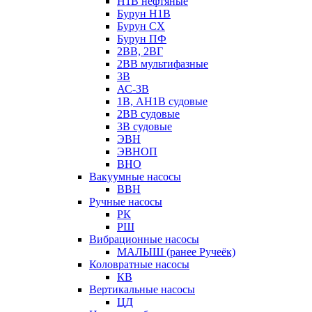
Н1В нефтяные
Бурун Н1В
Бурун СХ
Бурун ПФ
2ВВ, 2ВГ
2ВВ мультифазные
3В
АС-3В
1В, АН1В судовые
2ВВ судовые
3В судовые
ЭВН
ЭВНОП
ВНО
Вакуумные насосы
ВВН
Ручные насосы
РК
РШ
Вибрационные насосы
МАЛЫШ (ранее Ручеёк)
Коловратные насосы
КВ
Вертикальные насосы
ЦД