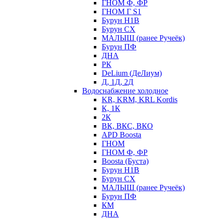
ГНОМ Ф, ФР
ГНОМ Г S1
Бурун Н1В
Бурун СХ
МАЛЫШ (ранее Ручеёк)
Бурун ПФ
ДНА
РК
DeLium (ДеЛиум)
Д, 1Д, 2Д
Водоснабжение холодное
KR, KRM, KRL Kordis
К, 1К
2К
ВК, ВКС, ВКО
APD Boosta
ГНОМ
ГНОМ Ф, ФР
Boosta (Буста)
Бурун Н1В
Бурун СХ
МАЛЫШ (ранее Ручеёк)
Бурун ПФ
КМ
ДНА