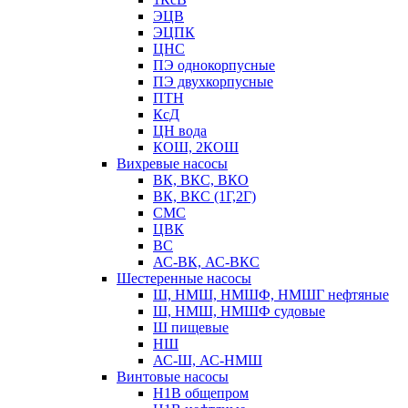
ЭЦВ
ЭЦПК
ЦНС
ПЭ однокорпусные
ПЭ двухкорпусные
ПТН
КсД
ЦН вода
КОШ, 2КОШ
Вихревые насосы
ВК, ВКС, ВКО
ВК, ВКС (1Г,2Г)
СМС
ЦВК
ВС
АС-ВК, АС-ВКС
Шестеренные насосы
Ш, НМШ, НМШФ, НМШГ нефтяные
Ш, НМШ, НМШФ судовые
Ш пищевые
НШ
АС-Ш, АС-НМШ
Винтовые насосы
Н1В общепром