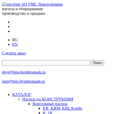
насосы и оборудование
производство и продажа
RU
EN
Сделать заказ
sbyt@hms-livgidromash.ru
lgm@hms-livgidromash.ru
КАТАЛОГ
Насосы по КОНСТРУКЦИИ
Консольные насосы
KR, KRM, KRL Kordis
К, 1К