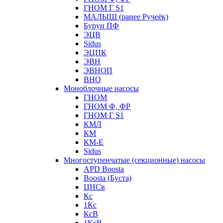
ГНОМ Г S1
МАЛЫШ (ранее Ручеёк)
Бурун ПФ
ЭЦВ
Sidus
ЭЦПК
ЭВН
ЭВНОП
ВНО
Моноблочные насосы
ГНОМ
ГНОМ Ф, ФР
ГНОМ Г S1
КМЛ
КМ
КМ-Е
Sidus
Многоступенчатые (секционные) насосы
APD Boosta
Boosta (Буста)
ЦНСв
Кс
1Кс
КсВ
1КсВ