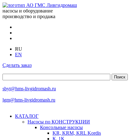
насосы и оборудование
производство и продажа
RU
EN
Сделать заказ
sbyt@hms-livgidromash.ru
lgm@hms-livgidromash.ru
КАТАЛОГ
Насосы по КОНСТРУКЦИИ
Консольные насосы
KR, KRM, KRL Kordis
К, 1К