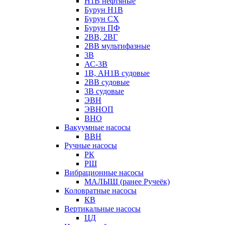
Н1В нефтяные
Бурун Н1В
Бурун СХ
Бурун ПФ
2ВВ, 2ВГ
2ВВ мультифазные
3В
АС-3В
1В, АН1В судовые
2ВВ судовые
3В судовые
ЭВН
ЭВНОП
ВНО
Вакуумные насосы
ВВН
Ручные насосы
РК
РШ
Вибрационные насосы
МАЛЫШ (ранее Ручеёк)
Коловратные насосы
КВ
Вертикальные насосы
ЦД