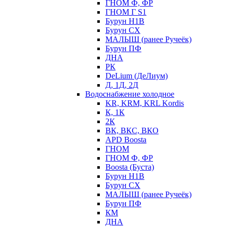
ГНОМ Ф, ФР
ГНОМ Г S1
Бурун Н1В
Бурун СХ
МАЛЫШ (ранее Ручеёк)
Бурун ПФ
ДНА
РК
DeLium (ДеЛиум)
Д, 1Д, 2Д
Водоснабжение холодное
KR, KRM, KRL Kordis
К, 1К
2К
ВК, ВКС, ВКО
APD Boosta
ГНОМ
ГНОМ Ф, ФР
Boosta (Буста)
Бурун Н1В
Бурун СХ
МАЛЫШ (ранее Ручеёк)
Бурун ПФ
КМ
ДНА