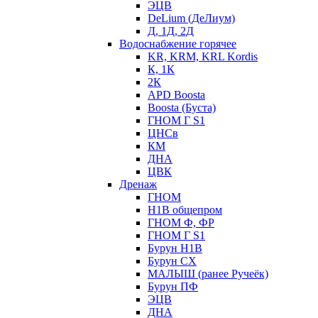
ЭЦВ
DeLium (ДеЛиум)
Д, 1Д, 2Д
Водоснабжение горячее
KR, KRM, KRL Kordis
К, 1К
2К
APD Boosta
Boosta (Буста)
ГНОМ Г S1
ЦНСв
КМ
ДНА
ЦВК
Дренаж
ГНОМ
Н1В общепром
ГНОМ Ф, ФР
ГНОМ Г S1
Бурун Н1В
Бурун СХ
МАЛЫШ (ранее Ручеёк)
Бурун ПФ
ЭЦВ
ДНА