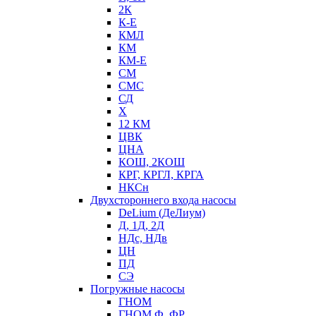
2К
К-Е
КМЛ
КМ
КМ-Е
СМ
СМС
СД
Х
12 КМ
ЦВК
ЦНА
КОШ, 2КОШ
КРГ, КРГЛ, КРГА
НКСн
Двухстороннего входа насосы
DeLium (ДеЛиум)
Д, 1Д, 2Д
НДс, НДв
ЦН
ПД
СЭ
Погружные насосы
ГНОМ
ГНОМ Ф, ФР