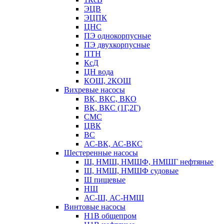
ЭЦВ
ЭЦПК
ЦНС
ПЭ однокорпусные
ПЭ двухкорпусные
ПТН
КсД
ЦН вода
КОШ, 2КОШ
Вихревые насосы
ВК, ВКС, ВКО
ВК, ВКС (1Г,2Г)
СМС
ЦВК
ВС
АС-ВК, АС-ВКС
Шестеренные насосы
Ш, НМШ, НМШФ, НМШГ нефтяные
Ш, НМШ, НМШФ судовые
Ш пищевые
НШ
АС-Ш, АС-НМШ
Винтовые насосы
Н1В общепром