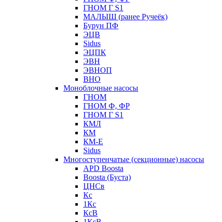
ГНОМ Г S1
МАЛЫШ (ранее Ручеёк)
Бурун ПФ
ЭЦВ
Sidus
ЭЦПК
ЭВН
ЭВНОП
ВНО
Моноблочные насосы
ГНОМ
ГНОМ Ф, ФР
ГНОМ Г S1
КМЛ
КМ
КМ-Е
Sidus
Многоступенчатые (секционные) насосы
APD Boosta
Boosta (Буста)
ЦНСв
Кс
1Кс
КсВ
1КсВ