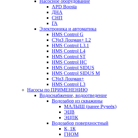
Насосное оборудование
APD Boosta
ДНА
СНП
ГА
Электроника и автоматика
HMS Control G
СУиЗ Лоцман+ L2
HMS Control L3.1
HMS Control L4
HMS Control ST
HMS Control HC
HMS Control SIDUS
HMS Control SIDUS M
СУиЗ Лоцман+
HMS Control L3
Насосы по ПРИМЕНЕНИЮ
Водоснабжение, водоотведение
Водозабор из скважины
МАЛЫШ (ранее Ручеёк)
ЭЦВ
ЭЦПК
Водозабор поверхностный
К, 1К
ГНОМ