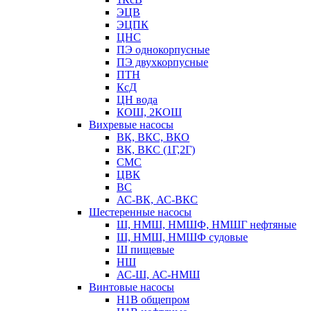
ЭЦВ
ЭЦПК
ЦНС
ПЭ однокорпусные
ПЭ двухкорпусные
ПТН
КсД
ЦН вода
КОШ, 2КОШ
Вихревые насосы
ВК, ВКС, ВКО
ВК, ВКС (1Г,2Г)
СМС
ЦВК
ВС
АС-ВК, АС-ВКС
Шестеренные насосы
Ш, НМШ, НМШФ, НМШГ нефтяные
Ш, НМШ, НМШФ судовые
Ш пищевые
НШ
АС-Ш, АС-НМШ
Винтовые насосы
Н1В общепром