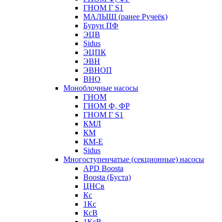
ГНОМ Г S1
МАЛЫШ (ранее Ручеёк)
Бурун ПФ
ЭЦВ
Sidus
ЭЦПК
ЭВН
ЭВНОП
ВНО
Моноблочные насосы
ГНОМ
ГНОМ Ф, ФР
ГНОМ Г S1
КМЛ
КМ
КМ-Е
Sidus
Многоступенчатые (секционные) насосы
APD Boosta
Boosta (Буста)
ЦНСв
Кс
1Кс
КсВ
1КсВ