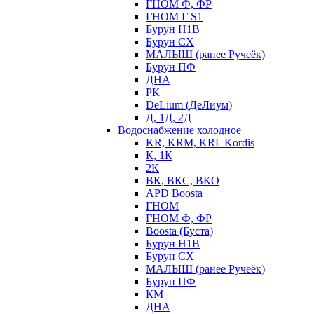
ГНОМ Ф, ФР
ГНОМ Г S1
Бурун Н1В
Бурун СХ
МАЛЫШ (ранее Ручеёк)
Бурун ПФ
ДНА
РК
DeLium (ДеЛиум)
Д, 1Д, 2Д
Водоснабжение холодное
KR, KRM, KRL Kordis
К, 1К
2К
ВК, ВКС, ВКО
APD Boosta
ГНОМ
ГНОМ Ф, ФР
Boosta (Буста)
Бурун Н1В
Бурун СХ
МАЛЫШ (ранее Ручеёк)
Бурун ПФ
КМ
ДНА