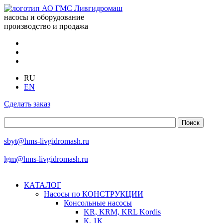
насосы и оборудование
производство и продажа
RU
EN
Сделать заказ
sbyt@hms-livgidromash.ru
lgm@hms-livgidromash.ru
КАТАЛОГ
Насосы по КОНСТРУКЦИИ
Консольные насосы
KR, KRM, KRL Kordis
К, 1К