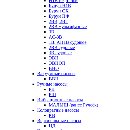
Н1В нефтяные
Бурун Н1В
Бурун СХ
Бурун ПФ
2ВВ, 2ВГ
2ВВ мультифазные
3В
АС-3В
1В, АН1В судовые
2ВВ судовые
3В судовые
ЭВН
ЭВНОП
ВНО
Вакуумные насосы
ВВН
Ручные насосы
РК
РШ
Вибрационные насосы
МАЛЫШ (ранее Ручеёк)
Коловратные насосы
КВ
Вертикальные насосы
ЦД