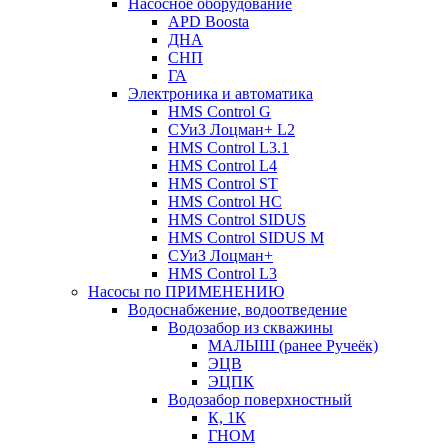
Насосное оборудование
APD Boosta
ДНА
СНП
ГА
Электроника и автоматика
HMS Control G
СУиЗ Лоцман+ L2
HMS Control L3.1
HMS Control L4
HMS Control ST
HMS Control HC
HMS Control SIDUS
HMS Control SIDUS M
СУиЗ Лоцман+
HMS Control L3
Насосы по ПРИМЕНЕНИЮ
Водоснабжение, водоотведение
Водозабор из скважины
МАЛЫШ (ранее Ручеёк)
ЭЦВ
ЭЦПК
Водозабор поверхностный
К, 1К
ГНОМ