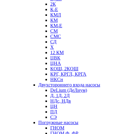
2К
К-Е
КМЛ
КМ
КМ-Е
СМ
СМС
СД
Х
12 КМ
ЦВК
ЦНА
КОШ, 2КОШ
КРГ, КРГЛ, КРГА
НКСн
Двухстороннего входа насосы
DeLium (ДеЛиум)
Д, 1Д, 2Д
НДс, НДв
ЦН
ПД
СЭ
Погружные насосы
ГНОМ
ГНОМ Ф, ФР