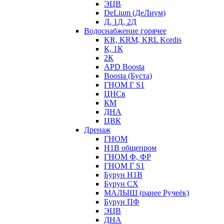
ЭЦВ
DeLium (ДеЛиум)
Д, 1Д, 2Д
Водоснабжение горячее
KR, KRM, KRL Kordis
К, 1К
2К
APD Boosta
Boosta (Буста)
ГНОМ Г S1
ЦНСв
КМ
ДНА
ЦВК
Дренаж
ГНОМ
Н1В общепром
ГНОМ Ф, ФР
ГНОМ Г S1
Бурун Н1В
Бурун СХ
МАЛЫШ (ранее Ручеёк)
Бурун ПФ
ЭЦВ
ДНА