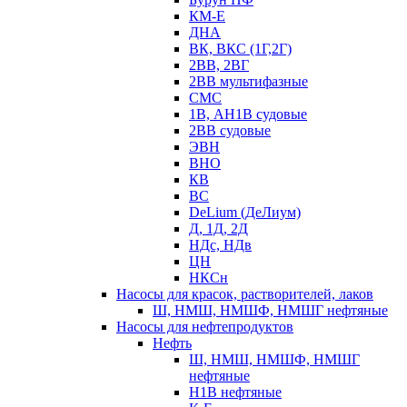
КМ-Е
ДНА
ВК, ВКС (1Г,2Г)
2ВВ, 2ВГ
2ВВ мультифазные
СМС
1В, АН1В судовые
2ВВ судовые
ЭВН
ВНО
КВ
ВС
DeLium (ДеЛиум)
Д, 1Д, 2Д
НДс, НДв
ЦН
НКСн
Насосы для красок, растворителей, лаков
Ш, НМШ, НМШФ, НМШГ нефтяные
Насосы для нефтепродуктов
Нефть
Ш, НМШ, НМШФ, НМШГ
нефтяные
Н1В нефтяные