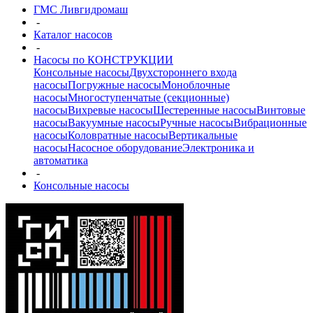
ГМС Ливгидромаш
-
Каталог насосов
-
Насосы по КОНСТРУКЦИИ
Консольные насосы
Двухстороннего входа
насосы
Погружные насосы
Моноблочные
насосы
Многоступенчатые (секционные)
насосы
Вихревые насосы
Шестеренные насосы
Винтовые
насосы
Вакуумные насосы
Ручные насосы
Вибрационные
насосы
Коловратные насосы
Вертикальные
насосы
Насосное оборудование
Электроника и
автоматика
-
Консольные насосы