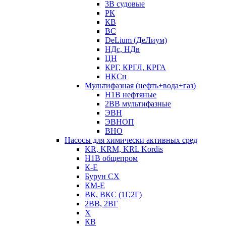
3В судовые
РК
КВ
ВС
DeLium (ДеЛиум)
НДс, НДв
ЦН
КРГ, КРГЛ, КРГА
НКСн
Мультифазная (нефть+вода+газ)
Н1В нефтяные
2ВВ мультифазные
ЭВН
ЭВНОП
ВНО
Насосы для химически активных сред
KR, KRM, KRL Kordis
Н1В общепром
К-Е
Бурун СХ
КМ-Е
ВК, ВКС (1Г,2Г)
2ВВ, 2ВГ
Х
КВ