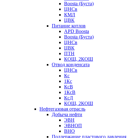
Boosta (Буста)
ЦНСв
КМЛ
ЦВК
Питание котлов
APD Boosta
Boosta (Буста)
ЦНСв
ЦВК
ПТН
КОШ, 2КОШ
Отвод конденсата
ЦНСв
Кс
1Кс
КсВ
1КсВ
КсД
КОШ, 2КОШ
Нефтегазовая отрасль
Добыча нефти
ЭВН
ЭВНОП
ВНО
Поддержание пластового давления