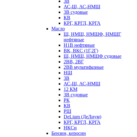
3В
АС-Ш, АС-НМШ
3В судовые
КВ
КРГ, КРГЛ, КРГА
Масло
Ш, НМШ, НМШФ, НМШГ
нефтяные
Н1В нефтяные
ВК, ВКС (1Г,2Г)
Ш, НМШ, НМШФ судовые
2ВВ, 2ВГ
2ВВ мультифазные
НШ
3В
АС-Ш, АС-НМШ
12 КМ
3В судовые
РК
КВ
РШ
DeLium (ДеЛиум)
КРГ, КРГЛ, КРГА
НКСн
Бензин, керосин