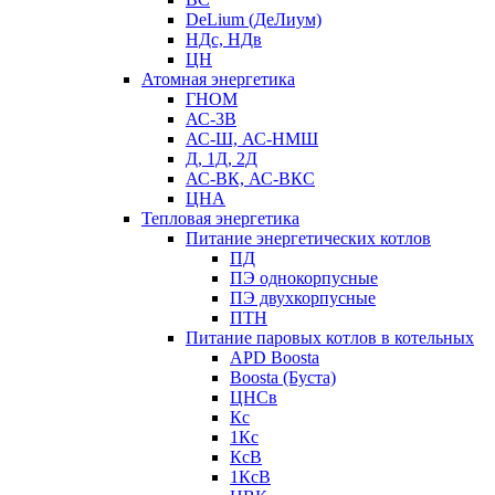
DeLium (ДеЛиум)
НДс, НДв
ЦН
Атомная энергетика
ГНОМ
АС-3В
АС-Ш, АС-НМШ
Д, 1Д, 2Д
АС-ВК, АС-ВКС
ЦНА
Тепловая энергетика
Питание энергетических котлов
ПД
ПЭ однокорпусные
ПЭ двухкорпусные
ПТН
Питание паровых котлов в котельных
APD Boosta
Boosta (Буста)
ЦНСв
Кс
1Кс
КсВ
1КсВ