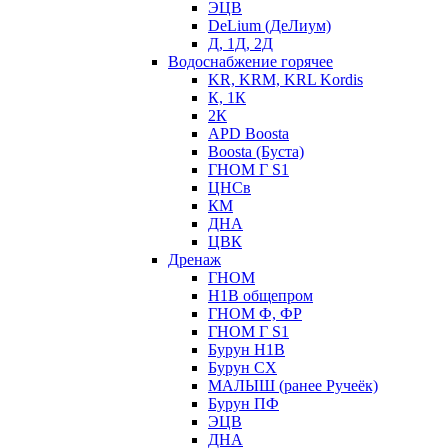
ЭЦВ
DeLium (ДеЛиум)
Д, 1Д, 2Д
Водоснабжение горячее
KR, KRM, KRL Kordis
К, 1К
2К
APD Boosta
Boosta (Буста)
ГНОМ Г S1
ЦНСв
КМ
ДНА
ЦВК
Дренаж
ГНОМ
Н1В общепром
ГНОМ Ф, ФР
ГНОМ Г S1
Бурун Н1В
Бурун СХ
МАЛЫШ (ранее Ручеёк)
Бурун ПФ
ЭЦВ
ДНА