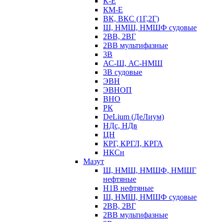
К-Е
КМ-Е
ВК, ВКС (1Г,2Г)
Ш, НМШ, НМШФ судовые
2ВВ, 2ВГ
2ВВ мультифазные
3В
АС-Ш, АС-НМШ
3В судовые
ЭВН
ЭВНОП
ВНО
РК
DeLium (ДеЛиум)
НДс, НДв
ЦН
КРГ, КРГЛ, КРГА
НКСн
Мазут
Ш, НМШ, НМШФ, НМШГ
нефтяные
Н1В нефтяные
Ш, НМШ, НМШФ судовые
2ВВ, 2ВГ
2ВВ мультифазные