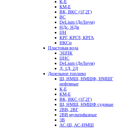
К-Е
КМ-Е
ВК, ВКС (1Г,2Г)
ВС
DeLium (ДеЛиум)
НДс, НДв
ЦН
КРГ, КРГЛ, КРГА
НКСн
Пластовая вода
ЭЦПК
ЦНС
DeLium (ДеЛиум)
Д, 1Д, 2Д
Дизельное топливо
Ш, НМШ, НМШФ, НМШГ
нефтяные
К-Е
КМ-Е
ВК, ВКС (1Г,2Г)
Ш, НМШ, НМШФ судовые
2ВВ, 2ВГ
2ВВ мультифазные
3В
АС-Ш, АС-НМШ