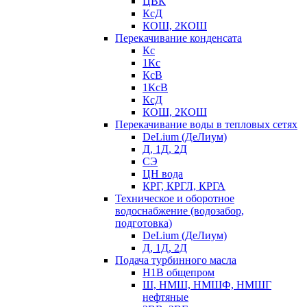
ЦВК
КсД
КОШ, 2КОШ
Перекачивание конденсата
Кс
1Кс
КсВ
1КсВ
КсД
КОШ, 2КОШ
Перекачивание воды в тепловых сетях
DeLium (ДеЛиум)
Д, 1Д, 2Д
СЭ
ЦН вода
КРГ, КРГЛ, КРГА
Техническое и оборотное
водоснабжение (водозабор,
подготовка)
DeLium (ДеЛиум)
Д, 1Д, 2Д
Подача турбинного масла
Н1В общепром
Ш, НМШ, НМШФ, НМШГ
нефтяные