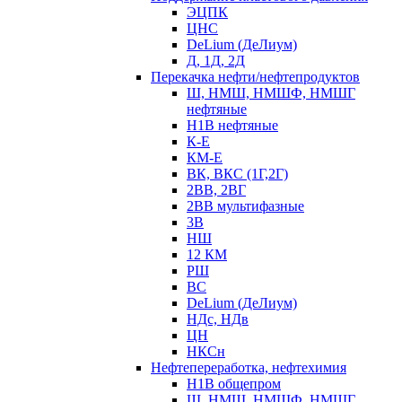
ЭЦПК
ЦНС
DeLium (ДеЛиум)
Д, 1Д, 2Д
Перекачка нефти/нефтепродуктов
Ш, НМШ, НМШФ, НМШГ
нефтяные
Н1В нефтяные
К-Е
КМ-Е
ВК, ВКС (1Г,2Г)
2ВВ, 2ВГ
2ВВ мультифазные
3В
НШ
12 КМ
РШ
ВС
DeLium (ДеЛиум)
НДс, НДв
ЦН
НКСн
Нефтепереработка, нефтехимия
Н1В общепром
Ш, НМШ, НМШФ, НМШГ