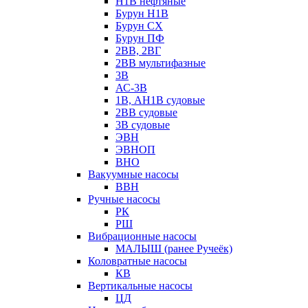
Н1В нефтяные
Бурун Н1В
Бурун СХ
Бурун ПФ
2ВВ, 2ВГ
2ВВ мультифазные
3В
АС-3В
1В, АН1В судовые
2ВВ судовые
3В судовые
ЭВН
ЭВНОП
ВНО
Вакуумные насосы
ВВН
Ручные насосы
РК
РШ
Вибрационные насосы
МАЛЫШ (ранее Ручеёк)
Коловратные насосы
КВ
Вертикальные насосы
ЦД