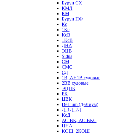
Бурун СХ
КМЛ
КМ
Бурун ПФ
Кс
1Кс
КсВ
1КсВ
ДНА
ЭЦВ
Sidus
СМ
СМС
СД
1В, АН1В судовые
2ВВ судовые
ЭЦПК
РК
ЦВК
DeLium (ДеЛиум)
Д, 1Д, 2Д
КсД
АС-ВК, АС-ВКС
ЦНА
КОШ, 2КОШ