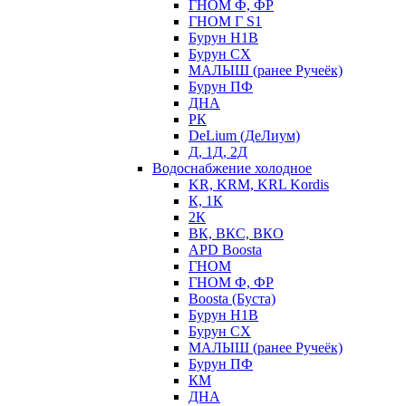
ГНОМ Ф, ФР
ГНОМ Г S1
Бурун Н1В
Бурун СХ
МАЛЫШ (ранее Ручеёк)
Бурун ПФ
ДНА
РК
DeLium (ДеЛиум)
Д, 1Д, 2Д
Водоснабжение холодное
KR, KRM, KRL Kordis
К, 1К
2К
ВК, ВКС, ВКО
APD Boosta
ГНОМ
ГНОМ Ф, ФР
Boosta (Буста)
Бурун Н1В
Бурун СХ
МАЛЫШ (ранее Ручеёк)
Бурун ПФ
КМ
ДНА