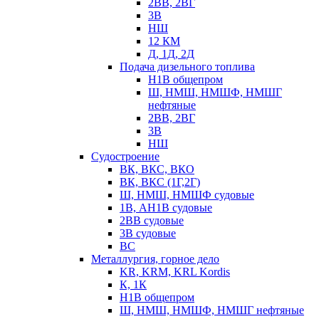
2ВВ, 2ВГ
3В
НШ
12 КМ
Д, 1Д, 2Д
Подача дизельного топлива
Н1В общепром
Ш, НМШ, НМШФ, НМШГ
нефтяные
2ВВ, 2ВГ
3В
НШ
Судостроение
ВК, ВКС, ВКО
ВК, ВКС (1Г,2Г)
Ш, НМШ, НМШФ судовые
1В, АН1В судовые
2ВВ судовые
3В судовые
ВС
Металлургия, горное дело
KR, KRM, KRL Kordis
К, 1К
Н1В общепром
Ш, НМШ, НМШФ, НМШГ нефтяные