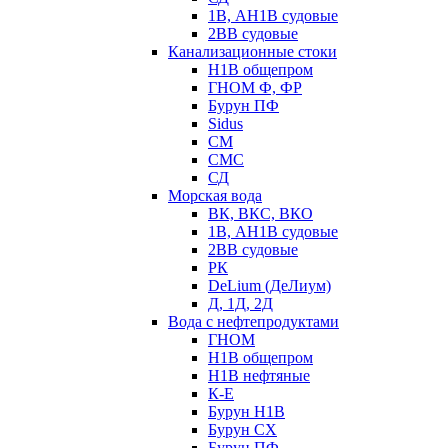
1В, АН1В судовые
2ВВ судовые
Канализационные стоки
Н1В общепром
ГНОМ Ф, ФР
Бурун ПФ
Sidus
СМ
СМС
СД
Морская вода
ВК, ВКС, ВКО
1В, АН1В судовые
2ВВ судовые
РК
DeLium (ДеЛиум)
Д, 1Д, 2Д
Вода с нефтепродуктами
ГНОМ
Н1В общепром
Н1В нефтяные
К-Е
Бурун Н1В
Бурун СХ
Бурун ПФ