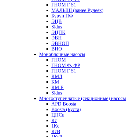
ГНОМ Г S1
МАЛЫШ (ранее Ручеёк)
Бурун ПФ
ЭЦВ
Sidus
ЭЦПК
ЭВН
ЭВНОП
ВНО
Моноблочные насосы
ГНОМ
ГНОМ Ф, ФР
ГНОМ Г S1
КМЛ
КМ
КМ-Е
Sidus
Многоступенчатые (секционные) насосы
APD Boosta
Boosta (Буста)
ЦНСв
Кс
1Кс
КсВ
1КсВ