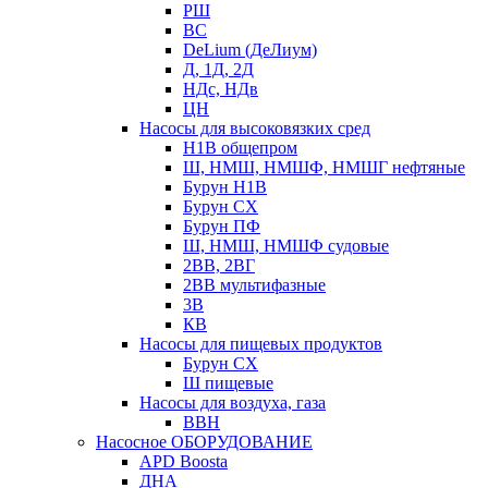
РШ
ВС
DeLium (ДеЛиум)
Д, 1Д, 2Д
НДс, НДв
ЦН
Насосы для высоковязких сред
Н1В общепром
Ш, НМШ, НМШФ, НМШГ нефтяные
Бурун Н1В
Бурун СХ
Бурун ПФ
Ш, НМШ, НМШФ судовые
2ВВ, 2ВГ
2ВВ мультифазные
3В
КВ
Насосы для пищевых продуктов
Бурун СХ
Ш пищевые
Насосы для воздуха, газа
ВВН
Насосное ОБОРУДОВАНИЕ
APD Boosta
ДНА