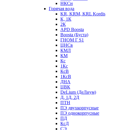
НКСн
Горячая вода
KR, KRM, KRL Kordis
К, 1К
2К
APD Boosta
Boosta (Буста)
ГНОМ Г S1
ЦНСв
КМЛ
КМ
Кс
1Кс
КсВ
1КсВ
ДНА
ЦВК
DeLium (ДеЛиум)
Д, 1Д, 2Д
ПТН
ПЭ двухкорпусные
ПЭ однокорпусные
ПД
КсД
СЭ