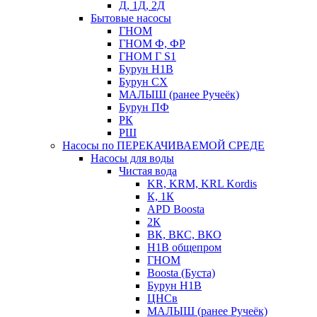
Д, 1Д, 2Д
Бытовые насосы
ГНОМ
ГНОМ Ф, ФР
ГНОМ Г S1
Бурун Н1В
Бурун СХ
МАЛЫШ (ранее Ручеёк)
Бурун ПФ
РК
РШ
Насосы по ПЕРЕКАЧИВАЕМОЙ СРЕДЕ
Насосы для воды
Чистая вода
KR, KRM, KRL Kordis
К, 1К
APD Boosta
2К
ВК, ВКС, ВКО
Н1В общепром
ГНОМ
Boosta (Буста)
Бурун Н1В
ЦНСв
МАЛЫШ (ранее Ручеёк)