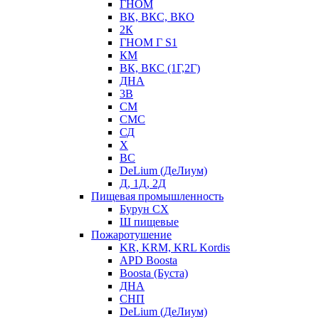
ГНОМ
ВК, ВКС, ВКО
2К
ГНОМ Г S1
КМ
ВК, ВКС (1Г,2Г)
ДНА
3В
СМ
СМС
СД
Х
ВС
DeLium (ДеЛиум)
Д, 1Д, 2Д
Пищевая промышленность
Бурун СХ
Ш пищевые
Пожаротушение
KR, KRM, KRL Kordis
APD Boosta
Boosta (Буста)
ДНА
СНП
DeLium (ДеЛиум)