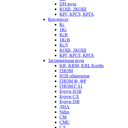
ЦН вода
КОШ, 2КОШ
КРГ, КРГЛ, КРГА
Конденсат
Кс
1Кс
КсВ
1КсВ
КсД
КОШ, 2КОШ
КРГ, КРГЛ, КРГА
Загрязненная вода
KR, KRM, KRL Kordis
ГНОМ
Н1В общепром
ГНОМ Ф, ФР
ГНОМ Г S1
Бурун Н1В
Бурун СХ
Бурун ПФ
ДНА
Sidus
СМ
СМС
СД