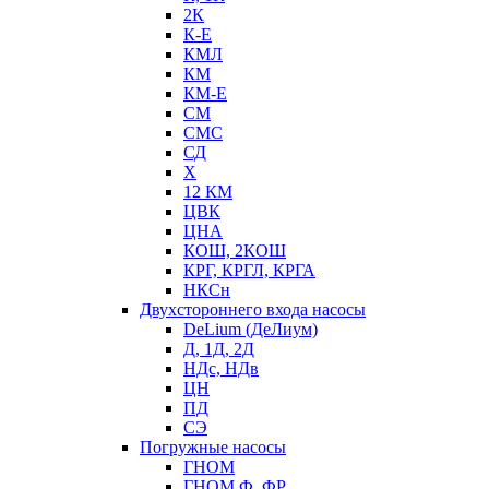
2К
К-Е
КМЛ
КМ
КМ-Е
СМ
СМС
СД
Х
12 КМ
ЦВК
ЦНА
КОШ, 2КОШ
КРГ, КРГЛ, КРГА
НКСн
Двухстороннего входа насосы
DeLium (ДеЛиум)
Д, 1Д, 2Д
НДс, НДв
ЦН
ПД
СЭ
Погружные насосы
ГНОМ
ГНОМ Ф, ФР