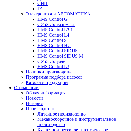
СНП
ГА
Электроника и АВТОМАТИКА
HMS Control G
СУиЗ Лоцман+ L2
HMS Control L3.1
HMS Control L4
HMS Control ST
HMS Control HC
HMS Control SIDUS
HMS Control SIDUS M
СУиЗ Лоцман+
HMS Control L3
Новинки производства
Программа подбора насосов
Каталоги продукции
О компании
Общая информация
Новости
История
Производство
Литейное производство
Механосборочное и инструментальное
производство
Кузнечно-прессовое и термическое