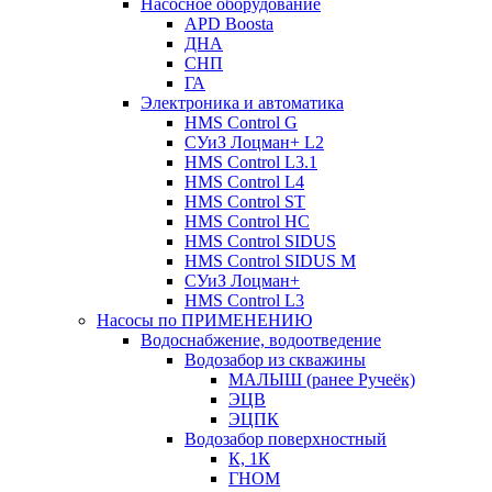
Насосное оборудование
APD Boosta
ДНА
СНП
ГА
Электроника и автоматика
HMS Control G
СУиЗ Лоцман+ L2
HMS Control L3.1
HMS Control L4
HMS Control ST
HMS Control HC
HMS Control SIDUS
HMS Control SIDUS M
СУиЗ Лоцман+
HMS Control L3
Насосы по ПРИМЕНЕНИЮ
Водоснабжение, водоотведение
Водозабор из скважины
МАЛЫШ (ранее Ручеёк)
ЭЦВ
ЭЦПК
Водозабор поверхностный
К, 1К
ГНОМ