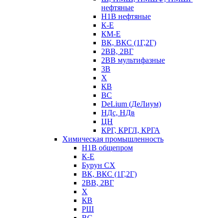
нефтяные
Н1В нефтяные
К-Е
КМ-Е
ВК, ВКС (1Г,2Г)
2ВВ, 2ВГ
2ВВ мультифазные
3В
Х
КВ
ВС
DeLium (ДеЛиум)
НДс, НДв
ЦН
КРГ, КРГЛ, КРГА
Химическая промышленность
Н1В общепром
К-Е
Бурун СХ
ВК, ВКС (1Г,2Г)
2ВВ, 2ВГ
Х
КВ
РШ
ВС