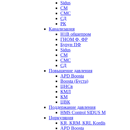
Sidus
СМ
СМС
СД
РК
Канализация
Н1В общепром
ГНОМ Ф, ФР
Бурун ПФ
Sidus
СМ
СМС
СД
Повышение давления
APD Boosta
Boosta (Буста)
ЦНСв
КМЛ
КМ
ЦВК
Поддержание давления
HMS Control SIDUS M
Циркуляция
KR, KRM, KRL Kordis
APD Boosta