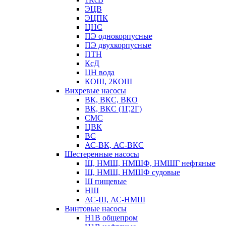
ЭЦВ
ЭЦПК
ЦНС
ПЭ однокорпусные
ПЭ двухкорпусные
ПТН
КсД
ЦН вода
КОШ, 2КОШ
Вихревые насосы
ВК, ВКС, ВКО
ВК, ВКС (1Г,2Г)
СМС
ЦВК
ВС
АС-ВК, АС-ВКС
Шестеренные насосы
Ш, НМШ, НМШФ, НМШГ нефтяные
Ш, НМШ, НМШФ судовые
Ш пищевые
НШ
АС-Ш, АС-НМШ
Винтовые насосы
Н1В общепром