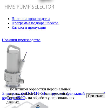
Новинки производства
Программа подбора насосов
Каталоги продукции
Новинки производства
С
политикой обработки персональных
Электронасос ГНОМ Г S1 погружной дренажный для горячей
данных, файлов cookie
ознакомлен(а).
Принимаю
воды до 95 °С
Соглашаюсь на обработку персональных
данных.