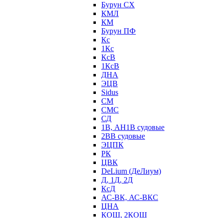
Бурун СХ
КМЛ
КМ
Бурун ПФ
Кс
1Кс
КсВ
1КсВ
ДНА
ЭЦВ
Sidus
СМ
СМС
СД
1В, АН1В судовые
2ВВ судовые
ЭЦПК
РК
ЦВК
DeLium (ДеЛиум)
Д, 1Д, 2Д
КсД
АС-ВК, АС-ВКС
ЦНА
КОШ, 2КОШ