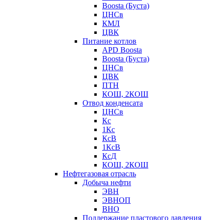
Boosta (Буста)
ЦНСв
КМЛ
ЦВК
Питание котлов
APD Boosta
Boosta (Буста)
ЦНСв
ЦВК
ПТН
КОШ, 2КОШ
Отвод конденсата
ЦНСв
Кс
1Кс
КсВ
1КсВ
КсД
КОШ, 2КОШ
Нефтегазовая отрасль
Добыча нефти
ЭВН
ЭВНОП
ВНО
Поддержание пластового давления