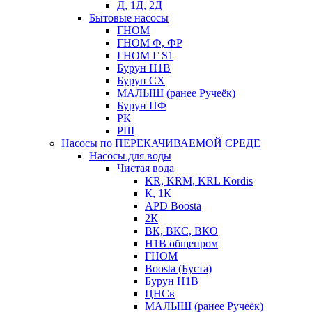
Д, 1Д, 2Д
Бытовые насосы
ГНОМ
ГНОМ Ф, ФР
ГНОМ Г S1
Бурун Н1В
Бурун СХ
МАЛЫШ (ранее Ручеёк)
Бурун ПФ
РК
РШ
Насосы по ПЕРЕКАЧИВАЕМОЙ СРЕДЕ
Насосы для воды
Чистая вода
KR, KRM, KRL Kordis
К, 1К
APD Boosta
2К
ВК, ВКС, ВКО
Н1В общепром
ГНОМ
Boosta (Буста)
Бурун Н1В
ЦНСв
МАЛЫШ (ранее Ручеёк)