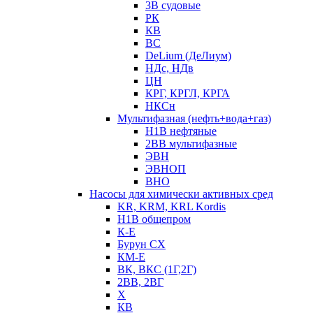
3В судовые
РК
КВ
ВС
DeLium (ДеЛиум)
НДс, НДв
ЦН
КРГ, КРГЛ, КРГА
НКСн
Мультифазная (нефть+вода+газ)
Н1В нефтяные
2ВВ мультифазные
ЭВН
ЭВНОП
ВНО
Насосы для химически активных сред
KR, KRM, KRL Kordis
Н1В общепром
К-Е
Бурун СХ
КМ-Е
ВК, ВКС (1Г,2Г)
2ВВ, 2ВГ
Х
КВ