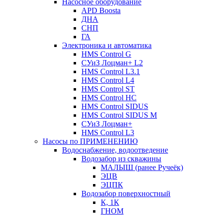
Насосное оборудование
APD Boosta
ДНА
СНП
ГА
Электроника и автоматика
HMS Control G
СУиЗ Лоцман+ L2
HMS Control L3.1
HMS Control L4
HMS Control ST
HMS Control HC
HMS Control SIDUS
HMS Control SIDUS M
СУиЗ Лоцман+
HMS Control L3
Насосы по ПРИМЕНЕНИЮ
Водоснабжение, водоотведение
Водозабор из скважины
МАЛЫШ (ранее Ручеёк)
ЭЦВ
ЭЦПК
Водозабор поверхностный
К, 1К
ГНОМ