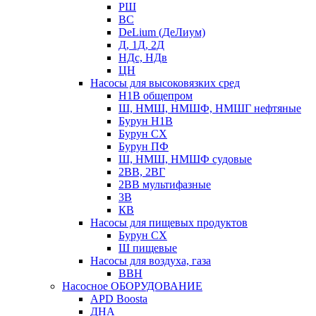
РШ
ВС
DeLium (ДеЛиум)
Д, 1Д, 2Д
НДс, НДв
ЦН
Насосы для высоковязких сред
Н1В общепром
Ш, НМШ, НМШФ, НМШГ нефтяные
Бурун Н1В
Бурун СХ
Бурун ПФ
Ш, НМШ, НМШФ судовые
2ВВ, 2ВГ
2ВВ мультифазные
3В
КВ
Насосы для пищевых продуктов
Бурун СХ
Ш пищевые
Насосы для воздуха, газа
ВВН
Насосное ОБОРУДОВАНИЕ
APD Boosta
ДНА