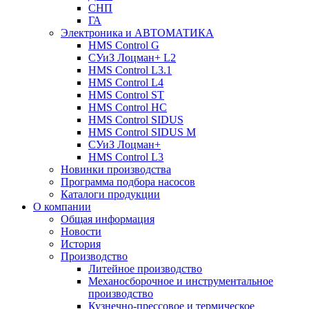
СНП
ГА
Электроника и АВТОМАТИКА
HMS Control G
СУиЗ Лоцман+ L2
HMS Control L3.1
HMS Control L4
HMS Control ST
HMS Control HC
HMS Control SIDUS
HMS Control SIDUS M
СУиЗ Лоцман+
HMS Control L3
Новинки производства
Программа подбора насосов
Каталоги продукции
О компании
Общая информация
Новости
История
Производство
Литейное производство
Механосборочное и инструментальное
производство
Кузнечно-прессовое и термическое