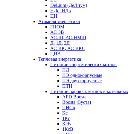
DeLium (ДеЛиум)
НДс, НДв
ЦН
Атомная энергетика
ГНОМ
АС-3В
АС-Ш, АС-НМШ
Д, 1Д, 2Д
АС-ВК, АС-ВКС
ЦНА
Тепловая энергетика
Питание энергетических котлов
ПД
ПЭ однокорпусные
ПЭ двухкорпусные
ПТН
Питание паровых котлов в котельных
APD Boosta
Boosta (Буста)
ЦНСв
Кс
1Кс
КсВ
1КсВ