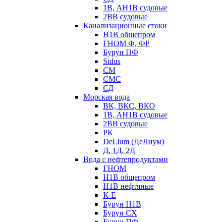
1В, АН1В судовые
2ВВ судовые
Канализационные стоки
Н1В общепром
ГНОМ Ф, ФР
Бурун ПФ
Sidus
СМ
СМС
СД
Морская вода
ВК, ВКС, ВКО
1В, АН1В судовые
2ВВ судовые
РК
DeLium (ДеЛиум)
Д, 1Д, 2Д
Вода с нефтепродуктами
ГНОМ
Н1В общепром
Н1В нефтяные
К-Е
Бурун Н1В
Бурун СХ
Бурун ПФ