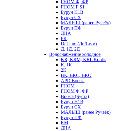
ГНОМ Ф, ФР
ГНОМ Г S1
Бурун Н1В
Бурун СХ
МАЛЫШ (ранее Ручеёк)
Бурун ПФ
ДНА
РК
DeLium (ДеЛиум)
Д, 1Д, 2Д
Водоснабжение холодное
KR, KRM, KRL Kordis
К, 1К
2К
ВК, ВКС, ВКО
APD Boosta
ГНОМ
ГНОМ Ф, ФР
Boosta (Буста)
Бурун Н1В
Бурун СХ
МАЛЫШ (ранее Ручеёк)
Бурун ПФ
КМ
ДНА