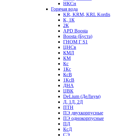
НКСн
Горячая вода
KR, KRM, KRL Kordis
К, 1К
2К
APD Boosta
Boosta (Буста)
ГНОМ Г S1
ЦНСв
КМЛ
КМ
Кс
1Кс
КсВ
1КсВ
ДНА
ЦВК
DeLium (ДеЛиум)
Д, 1Д, 2Д
ПТН
ПЭ двухкорпусные
ПЭ однокорпусные
ПД
КсД
СЭ