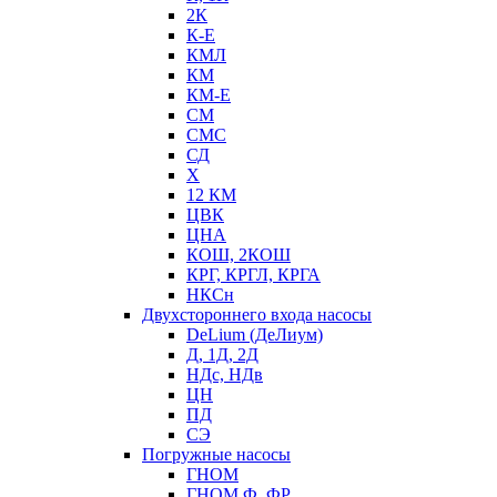
2К
К-Е
КМЛ
КМ
КМ-Е
СМ
СМС
СД
Х
12 КМ
ЦВК
ЦНА
КОШ, 2КОШ
КРГ, КРГЛ, КРГА
НКСн
Двухстороннего входа насосы
DeLium (ДеЛиум)
Д, 1Д, 2Д
НДс, НДв
ЦН
ПД
СЭ
Погружные насосы
ГНОМ
ГНОМ Ф, ФР