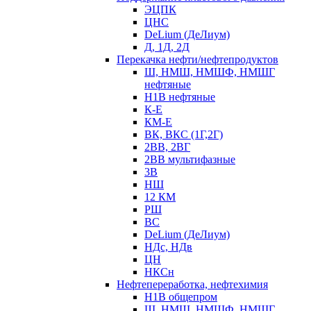
ЭЦПК
ЦНС
DeLium (ДеЛиум)
Д, 1Д, 2Д
Перекачка нефти/нефтепродуктов
Ш, НМШ, НМШФ, НМШГ
нефтяные
Н1В нефтяные
К-Е
КМ-Е
ВК, ВКС (1Г,2Г)
2ВВ, 2ВГ
2ВВ мультифазные
3В
НШ
12 КМ
РШ
ВС
DeLium (ДеЛиум)
НДс, НДв
ЦН
НКСн
Нефтепереработка, нефтехимия
Н1В общепром
Ш, НМШ, НМШФ, НМШГ