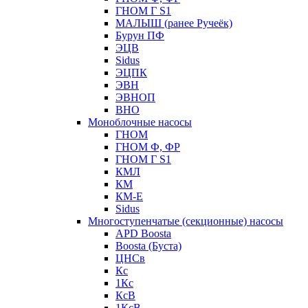
ГНОМ Г S1
МАЛЫШ (ранее Ручеёк)
Бурун ПФ
ЭЦВ
Sidus
ЭЦПК
ЭВН
ЭВНОП
ВНО
Моноблочные насосы
ГНОМ
ГНОМ Ф, ФР
ГНОМ Г S1
КМЛ
КМ
КМ-Е
Sidus
Многоступенчатые (секционные) насосы
APD Boosta
Boosta (Буста)
ЦНСв
Кс
1Кс
КсВ
1КсВ