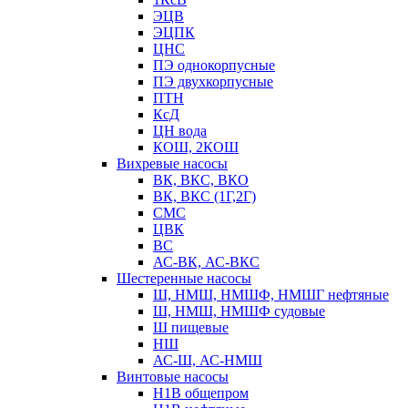
ЭЦВ
ЭЦПК
ЦНС
ПЭ однокорпусные
ПЭ двухкорпусные
ПТН
КсД
ЦН вода
КОШ, 2КОШ
Вихревые насосы
ВК, ВКС, ВКО
ВК, ВКС (1Г,2Г)
СМС
ЦВК
ВС
АС-ВК, АС-ВКС
Шестеренные насосы
Ш, НМШ, НМШФ, НМШГ нефтяные
Ш, НМШ, НМШФ судовые
Ш пищевые
НШ
АС-Ш, АС-НМШ
Винтовые насосы
Н1В общепром