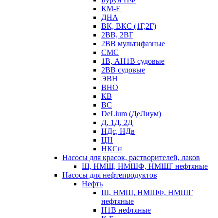
КМ-Е
ДНА
ВК, ВКС (1Г,2Г)
2ВВ, 2ВГ
2ВВ мультифазные
СМС
1В, АН1В судовые
2ВВ судовые
ЭВН
ВНО
КВ
ВС
DeLium (ДеЛиум)
Д, 1Д, 2Д
НДс, НДв
ЦН
НКСн
Насосы для красок, растворителей, лаков
Ш, НМШ, НМШФ, НМШГ нефтяные
Насосы для нефтепродуктов
Нефть
Ш, НМШ, НМШФ, НМШГ
нефтяные
Н1В нефтяные