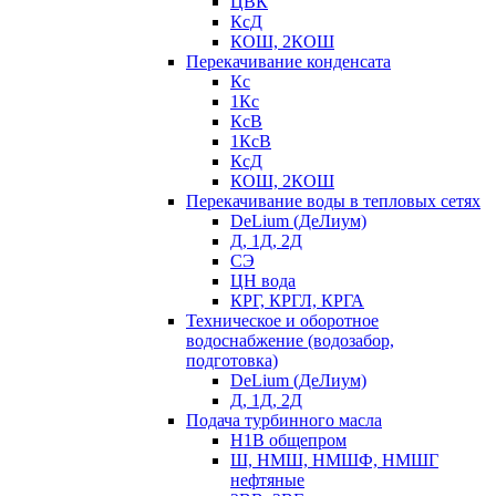
ЦВК
КсД
КОШ, 2КОШ
Перекачивание конденсата
Кс
1Кс
КсВ
1КсВ
КсД
КОШ, 2КОШ
Перекачивание воды в тепловых сетях
DeLium (ДеЛиум)
Д, 1Д, 2Д
СЭ
ЦН вода
КРГ, КРГЛ, КРГА
Техническое и оборотное
водоснабжение (водозабор,
подготовка)
DeLium (ДеЛиум)
Д, 1Д, 2Д
Подача турбинного масла
Н1В общепром
Ш, НМШ, НМШФ, НМШГ
нефтяные