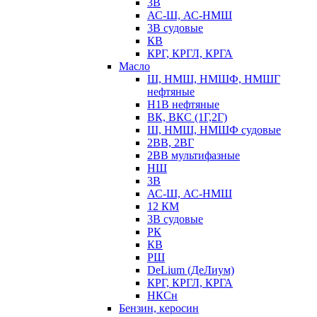
3В
АС-Ш, АС-НМШ
3В судовые
КВ
КРГ, КРГЛ, КРГА
Масло
Ш, НМШ, НМШФ, НМШГ
нефтяные
Н1В нефтяные
ВК, ВКС (1Г,2Г)
Ш, НМШ, НМШФ судовые
2ВВ, 2ВГ
2ВВ мультифазные
НШ
3В
АС-Ш, АС-НМШ
12 КМ
3В судовые
РК
КВ
РШ
DeLium (ДеЛиум)
КРГ, КРГЛ, КРГА
НКСн
Бензин, керосин