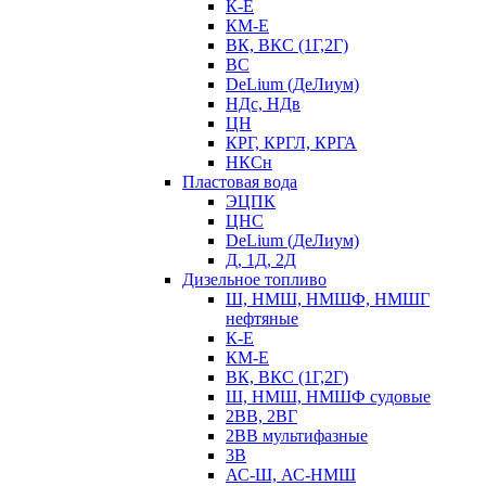
К-Е
КМ-Е
ВК, ВКС (1Г,2Г)
ВС
DeLium (ДеЛиум)
НДс, НДв
ЦН
КРГ, КРГЛ, КРГА
НКСн
Пластовая вода
ЭЦПК
ЦНС
DeLium (ДеЛиум)
Д, 1Д, 2Д
Дизельное топливо
Ш, НМШ, НМШФ, НМШГ
нефтяные
К-Е
КМ-Е
ВК, ВКС (1Г,2Г)
Ш, НМШ, НМШФ судовые
2ВВ, 2ВГ
2ВВ мультифазные
3В
АС-Ш, АС-НМШ