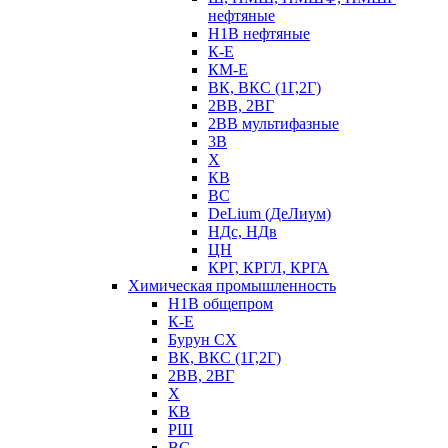
нефтяные
Н1В нефтяные
К-Е
КМ-Е
ВК, ВКС (1Г,2Г)
2ВВ, 2ВГ
2ВВ мультифазные
3В
Х
КВ
ВС
DeLium (ДеЛиум)
НДс, НДв
ЦН
КРГ, КРГЛ, КРГА
Химическая промышленность
Н1В общепром
К-Е
Бурун СХ
ВК, ВКС (1Г,2Г)
2ВВ, 2ВГ
Х
КВ
РШ
ВС