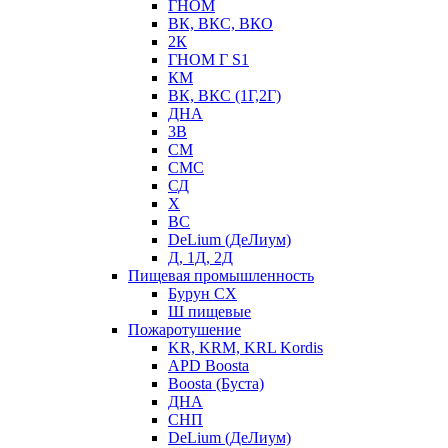
ГНОМ
ВК, ВКС, ВКО
2К
ГНОМ Г S1
КМ
ВК, ВКС (1Г,2Г)
ДНА
3В
СМ
СМС
СД
Х
ВС
DeLium (ДеЛиум)
Д, 1Д, 2Д
Пищевая промышленность
Бурун СХ
Ш пищевые
Пожаротушение
KR, KRM, KRL Kordis
APD Boosta
Boosta (Буста)
ДНА
СНП
DeLium (ДеЛиум)