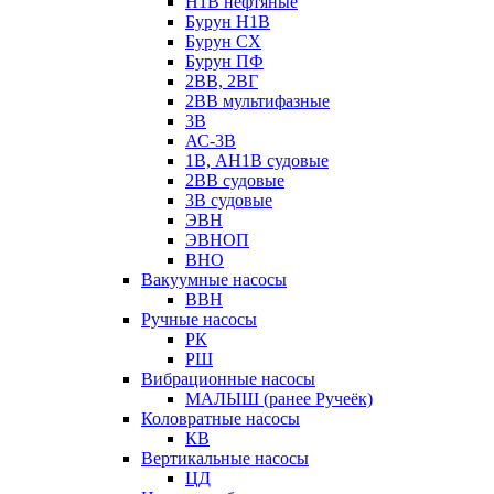
Н1В нефтяные
Бурун Н1В
Бурун СХ
Бурун ПФ
2ВВ, 2ВГ
2ВВ мультифазные
3В
АС-3В
1В, АН1В судовые
2ВВ судовые
3В судовые
ЭВН
ЭВНОП
ВНО
Вакуумные насосы
ВВН
Ручные насосы
РК
РШ
Вибрационные насосы
МАЛЫШ (ранее Ручеёк)
Коловратные насосы
КВ
Вертикальные насосы
ЦД