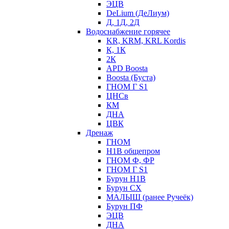
ЭЦВ
DeLium (ДеЛиум)
Д, 1Д, 2Д
Водоснабжение горячее
KR, KRM, KRL Kordis
К, 1К
2К
APD Boosta
Boosta (Буста)
ГНОМ Г S1
ЦНСв
КМ
ДНА
ЦВК
Дренаж
ГНОМ
Н1В общепром
ГНОМ Ф, ФР
ГНОМ Г S1
Бурун Н1В
Бурун СХ
МАЛЫШ (ранее Ручеёк)
Бурун ПФ
ЭЦВ
ДНА