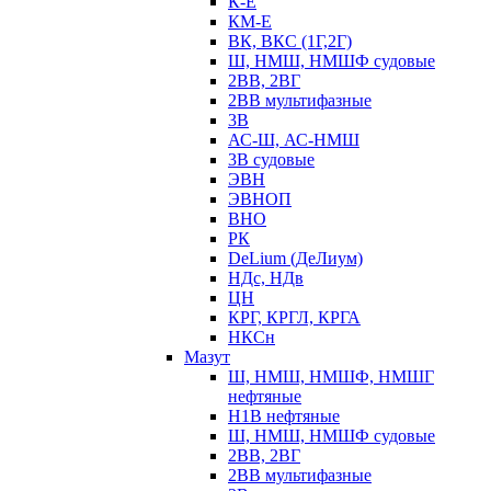
К-Е
КМ-Е
ВК, ВКС (1Г,2Г)
Ш, НМШ, НМШФ судовые
2ВВ, 2ВГ
2ВВ мультифазные
3В
АС-Ш, АС-НМШ
3В судовые
ЭВН
ЭВНОП
ВНО
РК
DeLium (ДеЛиум)
НДс, НДв
ЦН
КРГ, КРГЛ, КРГА
НКСн
Мазут
Ш, НМШ, НМШФ, НМШГ
нефтяные
Н1В нефтяные
Ш, НМШ, НМШФ судовые
2ВВ, 2ВГ
2ВВ мультифазные