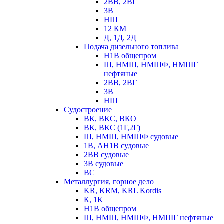
2ВВ, 2ВГ
3В
НШ
12 КМ
Д, 1Д, 2Д
Подача дизельного топлива
Н1В общепром
Ш, НМШ, НМШФ, НМШГ
нефтяные
2ВВ, 2ВГ
3В
НШ
Судостроение
ВК, ВКС, ВКО
ВК, ВКС (1Г,2Г)
Ш, НМШ, НМШФ судовые
1В, АН1В судовые
2ВВ судовые
3В судовые
ВС
Металлургия, горное дело
KR, KRM, KRL Kordis
К, 1К
Н1В общепром
Ш, НМШ, НМШФ, НМШГ нефтяные