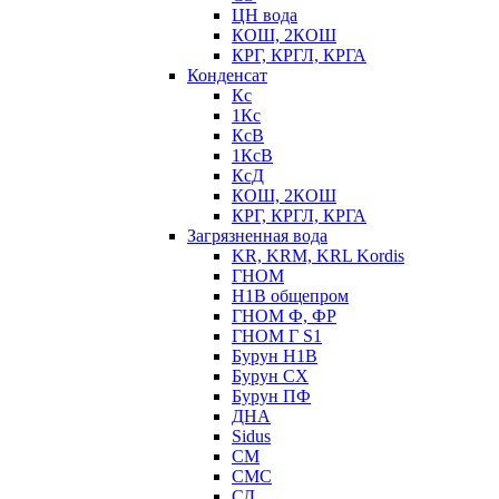
ЦН вода
КОШ, 2КОШ
КРГ, КРГЛ, КРГА
Конденсат
Кс
1Кс
КсВ
1КсВ
КсД
КОШ, 2КОШ
КРГ, КРГЛ, КРГА
Загрязненная вода
KR, KRM, KRL Kordis
ГНОМ
Н1В общепром
ГНОМ Ф, ФР
ГНОМ Г S1
Бурун Н1В
Бурун СХ
Бурун ПФ
ДНА
Sidus
СМ
СМС
СД