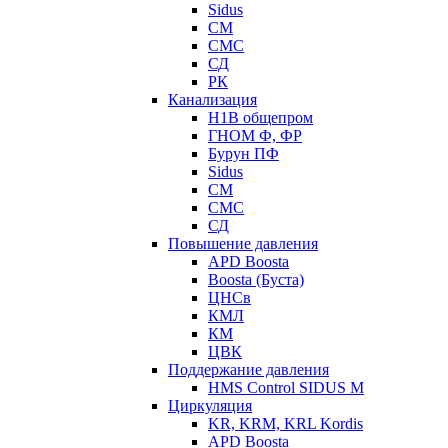
Sidus
СМ
СМС
СД
РК
Канализация
Н1В общепром
ГНОМ Ф, ФР
Бурун ПФ
Sidus
СМ
СМС
СД
Повышение давления
APD Boosta
Boosta (Буста)
ЦНСв
КМЛ
КМ
ЦВК
Поддержание давления
HMS Control SIDUS M
Циркуляция
KR, KRM, KRL Kordis
APD Boosta