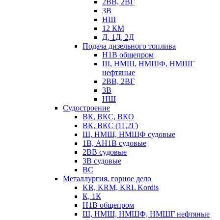
2ВВ, 2ВГ
3В
НШ
12 КМ
Д, 1Д, 2Д
Подача дизельного топлива
Н1В общепром
Ш, НМШ, НМШФ, НМШГ
нефтяные
2ВВ, 2ВГ
3В
НШ
Судостроение
ВК, ВКС, ВКО
ВК, ВКС (1Г,2Г)
Ш, НМШ, НМШФ судовые
1В, АН1В судовые
2ВВ судовые
3В судовые
ВС
Металлургия, горное дело
KR, KRM, KRL Kordis
К, 1К
Н1В общепром
Ш, НМШ, НМШФ, НМШГ нефтяные