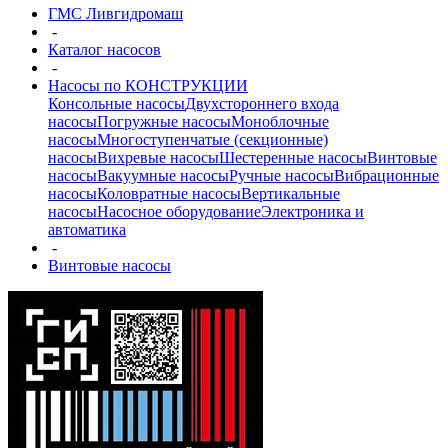
ГМС Ливгидромаш
-
Каталог насосов
-
Насосы по КОНСТРУКЦИИ
Консольные насосы
Двухстороннего входа
насосы
Погружные насосы
Моноблочные
насосы
Многоступенчатые (секционные)
насосы
Вихревые насосы
Шестеренные насосы
Винтовые
насосы
Вакуумные насосы
Ручные насосы
Вибрационные
насосы
Коловратные насосы
Вертикальные
насосы
Насосное оборудование
Электроника и
автоматика
-
Винтовые насосы