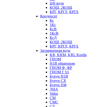
ЦН вода
КОШ, 2КОШ
КРГ, КРГЛ, КРГА
Конденсат
Кс
1Кс
КсВ
1КсВ
КсД
КОШ, 2КОШ
КРГ, КРГЛ, КРГА
Загрязненная вода
KR, KRM, KRL Kordis
ГНОМ
Н1В общепром
ГНОМ Ф, ФР
ГНОМ Г S1
Бурун Н1В
Бурун СХ
Бурун ПФ
ДНА
Sidus
СМ
СМС
СД