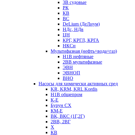
3В судовые
РК
КВ
ВС
DeLium (ДеЛиум)
НДс, НДв
ЦН
КРГ, КРГЛ, КРГА
НКСн
Мультифазная (нефть+вода+газ)
Н1В нефтяные
2ВВ мультифазные
ЭВН
ЭВНОП
ВНО
Насосы для химически активных сред
KR, KRM, KRL Kordis
Н1В общепром
К-Е
Бурун СХ
КМ-Е
ВК, ВКС (1Г,2Г)
2ВВ, 2ВГ
Х
КВ