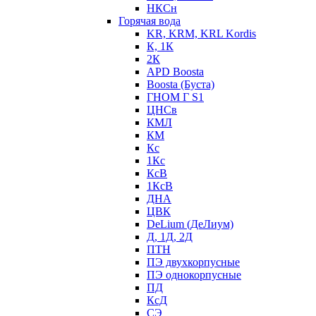
НКСн
Горячая вода
KR, KRM, KRL Kordis
К, 1К
2К
APD Boosta
Boosta (Буста)
ГНОМ Г S1
ЦНСв
КМЛ
КМ
Кс
1Кс
КсВ
1КсВ
ДНА
ЦВК
DeLium (ДеЛиум)
Д, 1Д, 2Д
ПТН
ПЭ двухкорпусные
ПЭ однокорпусные
ПД
КсД
СЭ