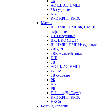
3В
АС-Ш, АС-НМШ
3В судовые
КВ
КРГ, КРГЛ, КРГА
Масло
Ш, НМШ, НМШФ, НМШГ
нефтяные
Н1В нефтяные
ВК, ВКС (1Г,2Г)
Ш, НМШ, НМШФ судовые
2ВВ, 2ВГ
2ВВ мультифазные
НШ
3В
АС-Ш, АС-НМШ
12 КМ
3В судовые
РК
КВ
РШ
DeLium (ДеЛиум)
КРГ, КРГЛ, КРГА
НКСн
Бензин, керосин