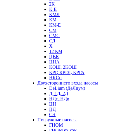
2К
К-Е
КМЛ
КМ
КМ-Е
СМ
СМС
СД
Х
12 КМ
ЦВК
ЦНА
КОШ, 2КОШ
КРГ, КРГЛ, КРГА
НКСн
Двухстороннего входа насосы
DeLium (ДеЛиум)
Д, 1Д, 2Д
НДс, НДв
ЦН
ПД
СЭ
Погружные насосы
ГНОМ
ГНОМ Ф, ФР