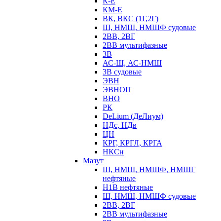
К-Е
КМ-Е
ВК, ВКС (1Г,2Г)
Ш, НМШ, НМШФ судовые
2ВВ, 2ВГ
2ВВ мультифазные
3В
АС-Ш, АС-НМШ
3В судовые
ЭВН
ЭВНОП
ВНО
РК
DeLium (ДеЛиум)
НДс, НДв
ЦН
КРГ, КРГЛ, КРГА
НКСн
Мазут
Ш, НМШ, НМШФ, НМШГ
нефтяные
Н1В нефтяные
Ш, НМШ, НМШФ судовые
2ВВ, 2ВГ
2ВВ мультифазные