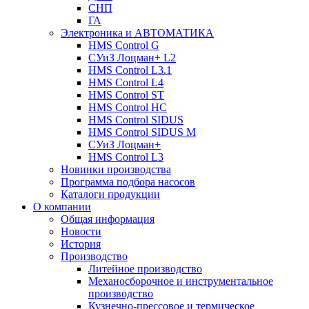
СНП
ГА
Электроника и АВТОМАТИКА
HMS Control G
СУиЗ Лоцман+ L2
HMS Control L3.1
HMS Control L4
HMS Control ST
HMS Control HC
HMS Control SIDUS
HMS Control SIDUS M
СУиЗ Лоцман+
HMS Control L3
Новинки производства
Программа подбора насосов
Каталоги продукции
О компании
Общая информация
Новости
История
Производство
Литейное производство
Механосборочное и инструментальное
производство
Кузнечно-прессовое и термическое