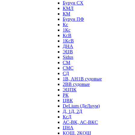
Бурун СХ
КМЛ
КМ
Бурун ПФ
Кс
1Кс
КсВ
1КсВ
ДНА
ЭЦВ
Sidus
СМ
СМС
СД
1В, АН1В судовые
2ВВ судовые
ЭЦПК
РК
ЦВК
DeLium (ДеЛиум)
Д, 1Д, 2Д
КсД
АС-ВК, АС-ВКС
ЦНА
КОШ, 2КОШ