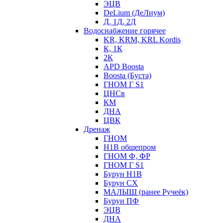
ЭЦВ
DeLium (ДеЛиум)
Д, 1Д, 2Д
Водоснабжение горячее
KR, KRM, KRL Kordis
К, 1К
2К
APD Boosta
Boosta (Буста)
ГНОМ Г S1
ЦНСв
КМ
ДНА
ЦВК
Дренаж
ГНОМ
Н1В общепром
ГНОМ Ф, ФР
ГНОМ Г S1
Бурун Н1В
Бурун СХ
МАЛЫШ (ранее Ручеёк)
Бурун ПФ
ЭЦВ
ДНА