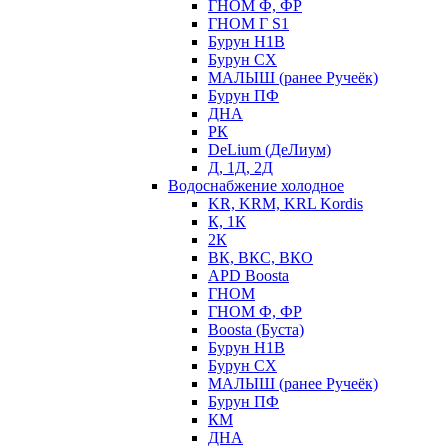
ГНОМ Ф, ФР
ГНОМ Г S1
Бурун Н1В
Бурун СХ
МАЛЫШ (ранее Ручеёк)
Бурун ПФ
ДНА
РК
DeLium (ДеЛиум)
Д, 1Д, 2Д
Водоснабжение холодное
KR, KRM, KRL Kordis
К, 1К
2К
ВК, ВКС, ВКО
APD Boosta
ГНОМ
ГНОМ Ф, ФР
Boosta (Буста)
Бурун Н1В
Бурун СХ
МАЛЫШ (ранее Ручеёк)
Бурун ПФ
КМ
ДНА