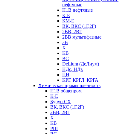
нефтяные
Н1В нефтяные
К-Е
КМ-Е
ВК, ВКС (1Г,2Г)
2ВВ, 2ВГ
2ВВ мультифазные
3В
Х
КВ
ВС
DeLium (ДеЛиум)
НДс, НДв
ЦН
КРГ, КРГЛ, КРГА
Химическая промышленность
Н1В общепром
К-Е
Бурун СХ
ВК, ВКС (1Г,2Г)
2ВВ, 2ВГ
Х
КВ
РШ
ВС