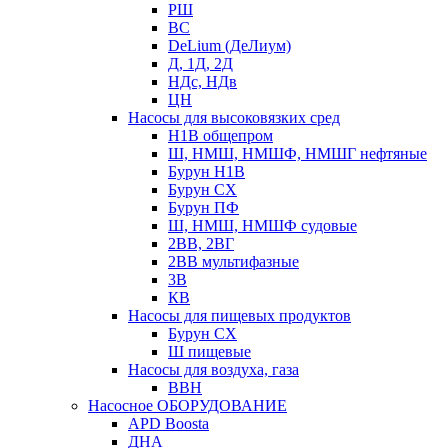
РШ
ВС
DeLium (ДеЛиум)
Д, 1Д, 2Д
НДс, НДв
ЦН
Насосы для высоковязких сред
Н1В общепром
Ш, НМШ, НМШФ, НМШГ нефтяные
Бурун Н1В
Бурун СХ
Бурун ПФ
Ш, НМШ, НМШФ судовые
2ВВ, 2ВГ
2ВВ мультифазные
3В
КВ
Насосы для пищевых продуктов
Бурун СХ
Ш пищевые
Насосы для воздуха, газа
ВВН
Насосное ОБОРУДОВАНИЕ
APD Boosta
ДНА