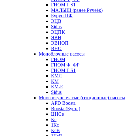
ГНОМ Г S1
МАЛЫШ (ранее Ручеёк)
Бурун ПФ
ЭЦВ
Sidus
ЭЦПК
ЭВН
ЭВНОП
ВНО
Моноблочные насосы
ГНОМ
ГНОМ Ф, ФР
ГНОМ Г S1
КМЛ
КМ
КМ-Е
Sidus
Многоступенчатые (секционные) насосы
APD Boosta
Boosta (Буста)
ЦНСв
Кс
1Кс
КсВ
1КсВ