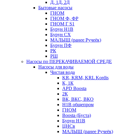
Д, 1Д, 2Д
Бытовые насосы
ГНОМ
ГНОМ Ф, ФР
ГНОМ Г S1
Бурун Н1В
Бурун СХ
МАЛЫШ (ранее Ручеёк)
Бурун ПФ
РК
РШ
Насосы по ПЕРЕКАЧИВАЕМОЙ СРЕДЕ
Насосы для воды
Чистая вода
KR, KRM, KRL Kordis
К, 1К
APD Boosta
2К
ВК, ВКС, ВКО
Н1В общепром
ГНОМ
Boosta (Буста)
Бурун Н1В
ЦНСв
МАЛЫШ (ранее Ручеёк)