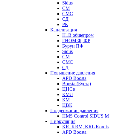
Sidus
СМ
СМС
СД
РК
Канализация
Н1В общепром
ГНОМ Ф, ФР
Бурун ПФ
Sidus
СМ
СМС
СД
Повышение давления
APD Boosta
Boosta (Буста)
ЦНСв
КМЛ
КМ
ЦВК
Поддержание давления
HMS Control SIDUS M
Циркуляция
KR, KRM, KRL Kordis
APD Boosta