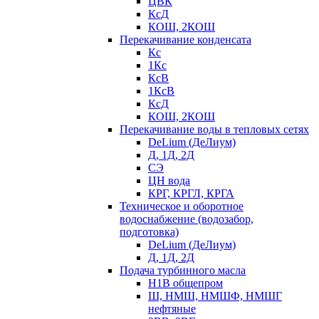
ЦВК
КсД
КОШ, 2КОШ
Перекачивание конденсата
Кс
1Кс
КсВ
1КсВ
КсД
КОШ, 2КОШ
Перекачивание воды в тепловых сетях
DeLium (ДеЛиум)
Д, 1Д, 2Д
СЭ
ЦН вода
КРГ, КРГЛ, КРГА
Техническое и оборотное
водоснабжение (водозабор,
подготовка)
DeLium (ДеЛиум)
Д, 1Д, 2Д
Подача турбинного масла
Н1В общепром
Ш, НМШ, НМШФ, НМШГ
нефтяные