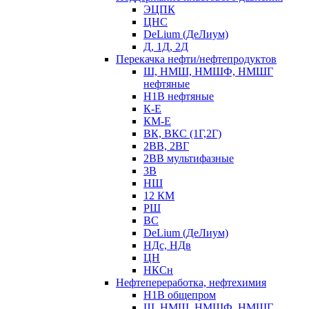
ЭЦПК
ЦНС
DeLium (ДеЛиум)
Д, 1Д, 2Д
Перекачка нефти/нефтепродуктов
Ш, НМШ, НМШФ, НМШГ
нефтяные
Н1В нефтяные
К-Е
КМ-Е
ВК, ВКС (1Г,2Г)
2ВВ, 2ВГ
2ВВ мультифазные
3В
НШ
12 КМ
РШ
ВС
DeLium (ДеЛиум)
НДс, НДв
ЦН
НКСн
Нефтепереработка, нефтехимия
Н1В общепром
Ш, НМШ, НМШФ, НМШГ