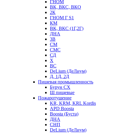
ГНОМ
ВК, ВКС, ВКО
2К
ГНОМ Г S1
КМ
ВК, ВКС (1Г,2Г)
ДНА
3В
СМ
СМС
СД
Х
ВС
DeLium (ДеЛиум)
Д, 1Д, 2Д
Пищевая промышленность
Бурун СХ
Ш пищевые
Пожаротушение
KR, KRM, KRL Kordis
APD Boosta
Boosta (Буста)
ДНА
СНП
DeLium (ДеЛиум)