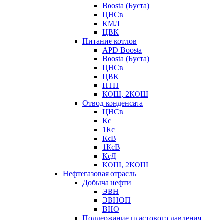
Boosta (Буста)
ЦНСв
КМЛ
ЦВК
Питание котлов
APD Boosta
Boosta (Буста)
ЦНСв
ЦВК
ПТН
КОШ, 2КОШ
Отвод конденсата
ЦНСв
Кс
1Кс
КсВ
1КсВ
КсД
КОШ, 2КОШ
Нефтегазовая отрасль
Добыча нефти
ЭВН
ЭВНОП
ВНО
Поддержание пластового давления