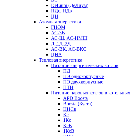
DeLium (ДеЛиум)
НДс, НДв
ЦН
Атомная энергетика
ГНОМ
АС-3В
АС-Ш, АС-НМШ
Д, 1Д, 2Д
АС-ВК, АС-ВКС
ЦНА
Тепловая энергетика
Питание энергетических котлов
ПД
ПЭ однокорпусные
ПЭ двухкорпусные
ПТН
Питание паровых котлов в котельных
APD Boosta
Boosta (Буста)
ЦНСв
Кс
1Кс
КсВ
1КсВ