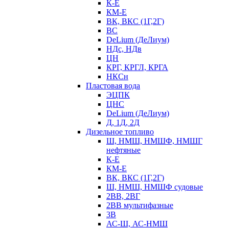
К-Е
КМ-Е
ВК, ВКС (1Г,2Г)
ВС
DeLium (ДеЛиум)
НДс, НДв
ЦН
КРГ, КРГЛ, КРГА
НКСн
Пластовая вода
ЭЦПК
ЦНС
DeLium (ДеЛиум)
Д, 1Д, 2Д
Дизельное топливо
Ш, НМШ, НМШФ, НМШГ
нефтяные
К-Е
КМ-Е
ВК, ВКС (1Г,2Г)
Ш, НМШ, НМШФ судовые
2ВВ, 2ВГ
2ВВ мультифазные
3В
АС-Ш, АС-НМШ