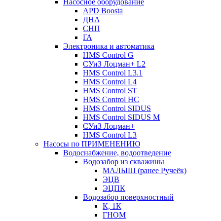
Насосное оборудование
APD Boosta
ДНА
СНП
ГА
Электроника и автоматика
HMS Control G
СУиЗ Лоцман+ L2
HMS Control L3.1
HMS Control L4
HMS Control ST
HMS Control HC
HMS Control SIDUS
HMS Control SIDUS M
СУиЗ Лоцман+
HMS Control L3
Насосы по ПРИМЕНЕНИЮ
Водоснабжение, водоотведение
Водозабор из скважины
МАЛЫШ (ранее Ручеёк)
ЭЦВ
ЭЦПК
Водозабор поверхностный
К, 1К
ГНОМ