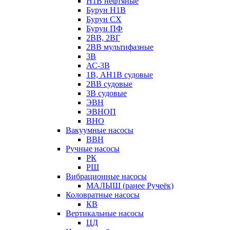
Н1В нефтяные
Бурун Н1В
Бурун СХ
Бурун ПФ
2ВВ, 2ВГ
2ВВ мультифазные
3В
АС-3В
1В, АН1В судовые
2ВВ судовые
3В судовые
ЭВН
ЭВНОП
ВНО
Вакуумные насосы
ВВН
Ручные насосы
РК
РШ
Вибрационные насосы
МАЛЫШ (ранее Ручеёк)
Коловратные насосы
КВ
Вертикальные насосы
ЦД