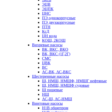
ЭЦВ
ЭЦПК
ЦНС
ПЭ однокорпусные
ПЭ двухкорпусные
ПТН
КсД
ЦН вода
КОШ, 2КОШ
Вихревые насосы
ВК, ВКС, ВКО
ВК, ВКС (1Г,2Г)
СМС
ЦВК
ВС
АС-ВК, АС-ВКС
Шестеренные насосы
Ш, НМШ, НМШФ, НМШГ нефтяные
Ш, НМШ, НМШФ судовые
Ш пищевые
НШ
АС-Ш, АС-НМШ
Винтовые насосы
Н1В общепром