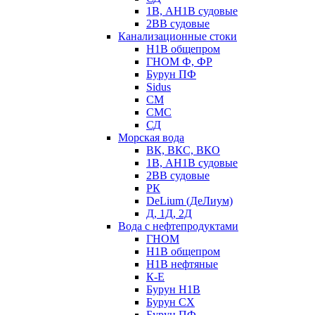
1В, АН1В судовые
2ВВ судовые
Канализационные стоки
Н1В общепром
ГНОМ Ф, ФР
Бурун ПФ
Sidus
СМ
СМС
СД
Морская вода
ВК, ВКС, ВКО
1В, АН1В судовые
2ВВ судовые
РК
DeLium (ДеЛиум)
Д, 1Д, 2Д
Вода с нефтепродуктами
ГНОМ
Н1В общепром
Н1В нефтяные
К-Е
Бурун Н1В
Бурун СХ
Бурун ПФ