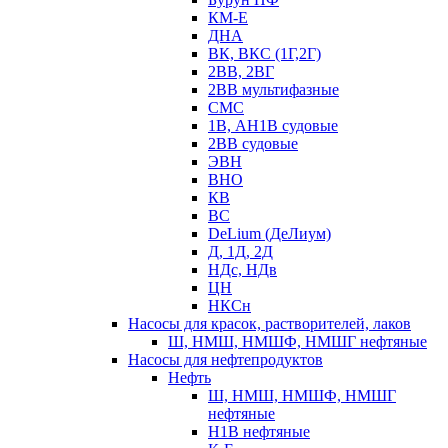
КМ-Е
ДНА
ВК, ВКС (1Г,2Г)
2ВВ, 2ВГ
2ВВ мультифазные
СМС
1В, АН1В судовые
2ВВ судовые
ЭВН
ВНО
КВ
ВС
DeLium (ДеЛиум)
Д, 1Д, 2Д
НДс, НДв
ЦН
НКСн
Насосы для красок, растворителей, лаков
Ш, НМШ, НМШФ, НМШГ нефтяные
Насосы для нефтепродуктов
Нефть
Ш, НМШ, НМШФ, НМШГ
нефтяные
Н1В нефтяные