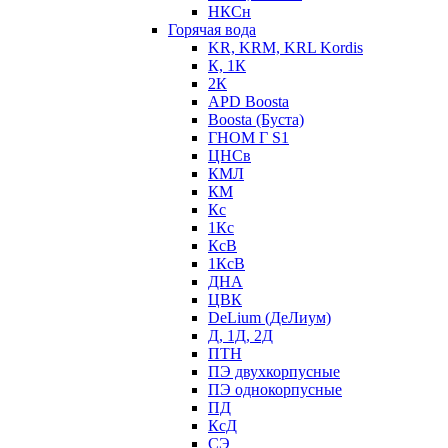
НКСн
Горячая вода
KR, KRM, KRL Kordis
К, 1К
2К
APD Boosta
Boosta (Буста)
ГНОМ Г S1
ЦНСв
КМЛ
КМ
Кс
1Кс
КсВ
1КсВ
ДНА
ЦВК
DeLium (ДеЛиум)
Д, 1Д, 2Д
ПТН
ПЭ двухкорпусные
ПЭ однокорпусные
ПД
КсД
СЭ