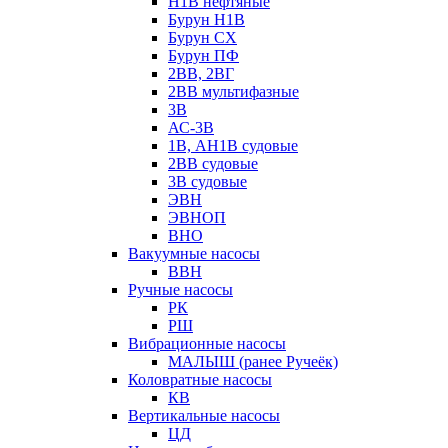
Н1В нефтяные
Бурун Н1В
Бурун СХ
Бурун ПФ
2ВВ, 2ВГ
2ВВ мультифазные
3В
АС-3В
1В, АН1В судовые
2ВВ судовые
3В судовые
ЭВН
ЭВНОП
ВНО
Вакуумные насосы
ВВН
Ручные насосы
РК
РШ
Вибрационные насосы
МАЛЫШ (ранее Ручеёк)
Коловратные насосы
КВ
Вертикальные насосы
ЦД