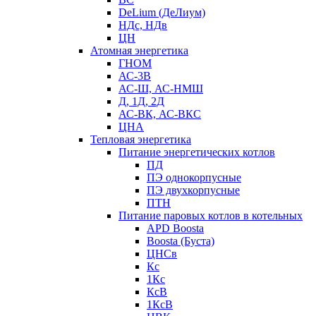
DeLium (ДеЛиум)
НДс, НДв
ЦН
Атомная энергетика
ГНОМ
АС-3В
АС-Ш, АС-НМШ
Д, 1Д, 2Д
АС-ВК, АС-ВКС
ЦНА
Тепловая энергетика
Питание энергетических котлов
ПД
ПЭ однокорпусные
ПЭ двухкорпусные
ПТН
Питание паровых котлов в котельных
APD Boosta
Boosta (Буста)
ЦНСв
Кс
1Кс
КсВ
1КсВ