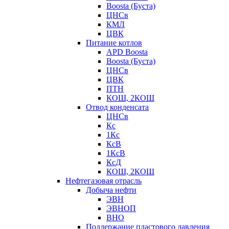
Boosta (Буста)
ЦНСв
КМЛ
ЦВК
Питание котлов
APD Boosta
Boosta (Буста)
ЦНСв
ЦВК
ПТН
КОШ, 2КОШ
Отвод конденсата
ЦНСв
Кс
1Кс
КсВ
1КсВ
КсД
КОШ, 2КОШ
Нефтегазовая отрасль
Добыча нефти
ЭВН
ЭВНОП
ВНО
Поддержание пластового давления