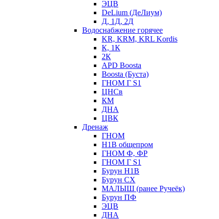
ЭЦВ
DeLium (ДеЛиум)
Д, 1Д, 2Д
Водоснабжение горячее
KR, KRM, KRL Kordis
К, 1К
2К
APD Boosta
Boosta (Буста)
ГНОМ Г S1
ЦНСв
КМ
ДНА
ЦВК
Дренаж
ГНОМ
Н1В общепром
ГНОМ Ф, ФР
ГНОМ Г S1
Бурун Н1В
Бурун СХ
МАЛЫШ (ранее Ручеёк)
Бурун ПФ
ЭЦВ
ДНА