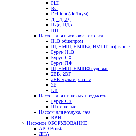
РШ
ВС
DeLium (ДеЛиум)
Д, 1Д, 2Д
НДс, НДв
ЦН
Насосы для высоковязких сред
Н1В общепром
Ш, НМШ, НМШФ, НМШГ нефтяные
Бурун Н1В
Бурун СХ
Бурун ПФ
Ш, НМШ, НМШФ судовые
2ВВ, 2ВГ
2ВВ мультифазные
3В
КВ
Насосы для пищевых продуктов
Бурун СХ
Ш пищевые
Насосы для воздуха, газа
ВВН
Насосное ОБОРУДОВАНИЕ
APD Boosta
ДНА