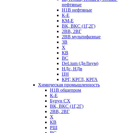
нефтяные
Н1В нефтяные
К-Е
КМ-Е
ВК, ВКС (1Г,2Г)
2ВВ, 2ВГ
2ВВ мультифазные
3В
Х
КВ
ВС
DeLium (ДеЛиум)
НДс, НДв
ЦН
КРГ, КРГЛ, КРГА
Химическая промышленность
Н1В общепром
К-Е
Бурун СХ
ВК, ВКС (1Г,2Г)
2ВВ, 2ВГ
Х
КВ
РШ
ВС