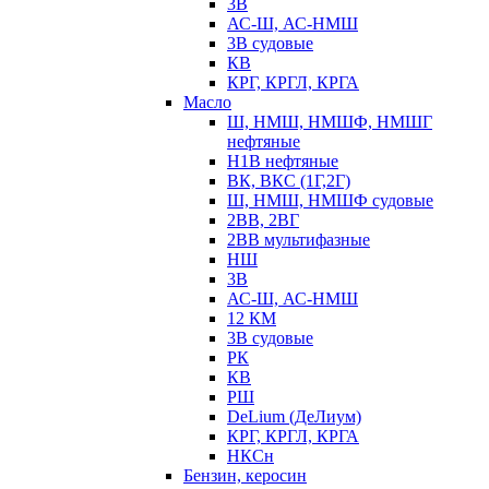
3В
АС-Ш, АС-НМШ
3В судовые
КВ
КРГ, КРГЛ, КРГА
Масло
Ш, НМШ, НМШФ, НМШГ
нефтяные
Н1В нефтяные
ВК, ВКС (1Г,2Г)
Ш, НМШ, НМШФ судовые
2ВВ, 2ВГ
2ВВ мультифазные
НШ
3В
АС-Ш, АС-НМШ
12 КМ
3В судовые
РК
КВ
РШ
DeLium (ДеЛиум)
КРГ, КРГЛ, КРГА
НКСн
Бензин, керосин