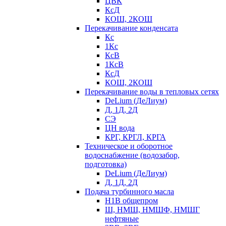
ЦВК
КсД
КОШ, 2КОШ
Перекачивание конденсата
Кс
1Кс
КсВ
1КсВ
КсД
КОШ, 2КОШ
Перекачивание воды в тепловых сетях
DeLium (ДеЛиум)
Д, 1Д, 2Д
СЭ
ЦН вода
КРГ, КРГЛ, КРГА
Техническое и оборотное
водоснабжение (водозабор,
подготовка)
DeLium (ДеЛиум)
Д, 1Д, 2Д
Подача турбинного масла
Н1В общепром
Ш, НМШ, НМШФ, НМШГ
нефтяные