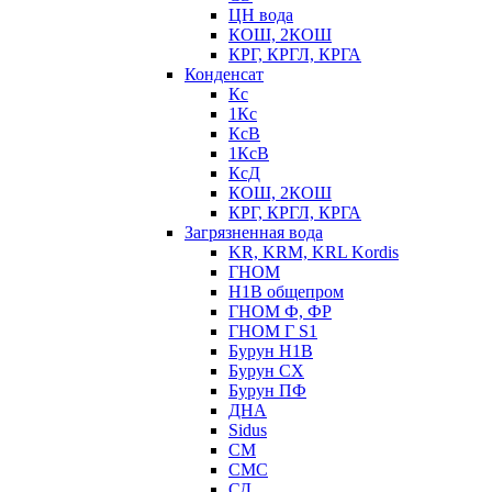
ЦН вода
КОШ, 2КОШ
КРГ, КРГЛ, КРГА
Конденсат
Кс
1Кс
КсВ
1КсВ
КсД
КОШ, 2КОШ
КРГ, КРГЛ, КРГА
Загрязненная вода
KR, KRM, KRL Kordis
ГНОМ
Н1В общепром
ГНОМ Ф, ФР
ГНОМ Г S1
Бурун Н1В
Бурун СХ
Бурун ПФ
ДНА
Sidus
СМ
СМС
СД