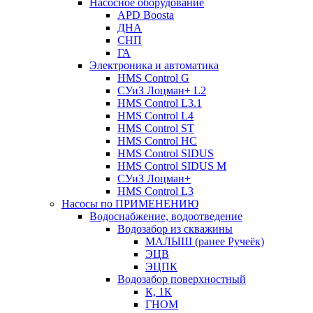
Насосное оборудование
APD Boosta
ДНА
СНП
ГА
Электроника и автоматика
HMS Control G
СУиЗ Лоцман+ L2
HMS Control L3.1
HMS Control L4
HMS Control ST
HMS Control HC
HMS Control SIDUS
HMS Control SIDUS M
СУиЗ Лоцман+
HMS Control L3
Насосы по ПРИМЕНЕНИЮ
Водоснабжение, водоотведение
Водозабор из скважины
МАЛЫШ (ранее Ручеёк)
ЭЦВ
ЭЦПК
Водозабор поверхностный
К, 1К
ГНОМ