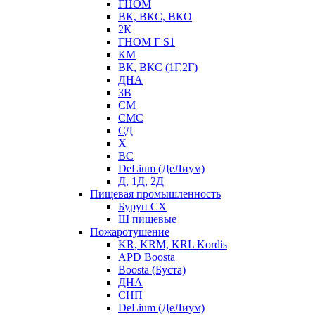
ГНОМ
ВК, ВКС, ВКО
2К
ГНОМ Г S1
КМ
ВК, ВКС (1Г,2Г)
ДНА
3В
СМ
СМС
СД
Х
ВС
DeLium (ДеЛиум)
Д, 1Д, 2Д
Пищевая промышленность
Бурун СХ
Ш пищевые
Пожаротушение
KR, KRM, KRL Kordis
APD Boosta
Boosta (Буста)
ДНА
СНП
DeLium (ДеЛиум)