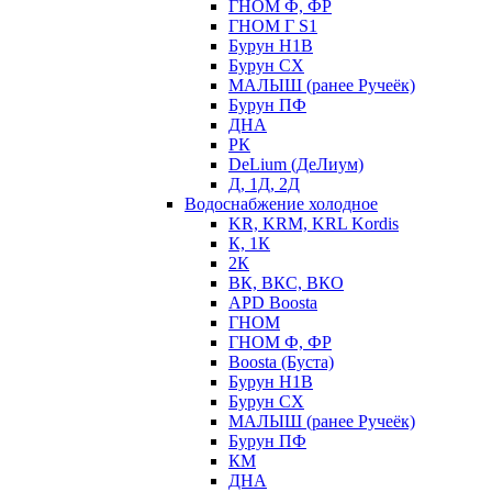
ГНОМ Ф, ФР
ГНОМ Г S1
Бурун Н1В
Бурун СХ
МАЛЫШ (ранее Ручеёк)
Бурун ПФ
ДНА
РК
DeLium (ДеЛиум)
Д, 1Д, 2Д
Водоснабжение холодное
KR, KRM, KRL Kordis
К, 1К
2К
ВК, ВКС, ВКО
APD Boosta
ГНОМ
ГНОМ Ф, ФР
Boosta (Буста)
Бурун Н1В
Бурун СХ
МАЛЫШ (ранее Ручеёк)
Бурун ПФ
КМ
ДНА