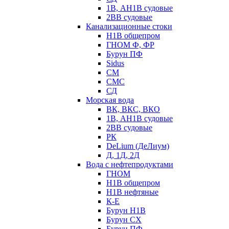
1В, АН1В судовые
2ВВ судовые
Канализационные стоки
Н1В общепром
ГНОМ Ф, ФР
Бурун ПФ
Sidus
СМ
СМС
СД
Морская вода
ВК, ВКС, ВКО
1В, АН1В судовые
2ВВ судовые
РК
DeLium (ДеЛиум)
Д, 1Д, 2Д
Вода с нефтепродуктами
ГНОМ
Н1В общепром
Н1В нефтяные
К-Е
Бурун Н1В
Бурун СХ
Бурун ПФ