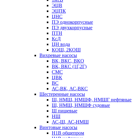
ЭЦВ
ЭЦПК
ЦНС
ПЭ однокорпусные
ПЭ двухкорпусные
ПТН
КсД
ЦН вода
КОШ, 2КОШ
Вихревые насосы
ВК, ВКС, ВКО
ВК, ВКС (1Г,2Г)
СМС
ЦВК
ВС
АС-ВК, АС-ВКС
Шестеренные насосы
Ш, НМШ, НМШФ, НМШГ нефтяные
Ш, НМШ, НМШФ судовые
Ш пищевые
НШ
АС-Ш, АС-НМШ
Винтовые насосы
Н1В общепром