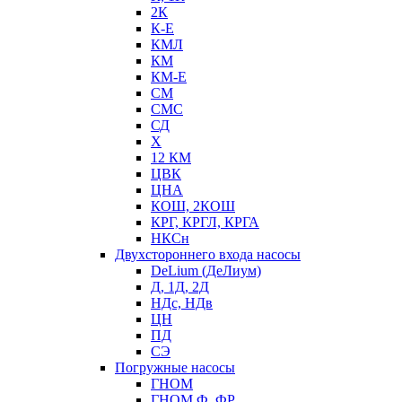
2К
К-Е
КМЛ
КМ
КМ-Е
СМ
СМС
СД
Х
12 КМ
ЦВК
ЦНА
КОШ, 2КОШ
КРГ, КРГЛ, КРГА
НКСн
Двухстороннего входа насосы
DeLium (ДеЛиум)
Д, 1Д, 2Д
НДс, НДв
ЦН
ПД
СЭ
Погружные насосы
ГНОМ
ГНОМ Ф, ФР