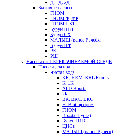
Д, 1Д, 2Д
Бытовые насосы
ГНОМ
ГНОМ Ф, ФР
ГНОМ Г S1
Бурун Н1В
Бурун СХ
МАЛЫШ (ранее Ручеёк)
Бурун ПФ
РК
РШ
Насосы по ПЕРЕКАЧИВАЕМОЙ СРЕДЕ
Насосы для воды
Чистая вода
KR, KRM, KRL Kordis
К, 1К
APD Boosta
2К
ВК, ВКС, ВКО
Н1В общепром
ГНОМ
Boosta (Буста)
Бурун Н1В
ЦНСв
МАЛЫШ (ранее Ручеёк)