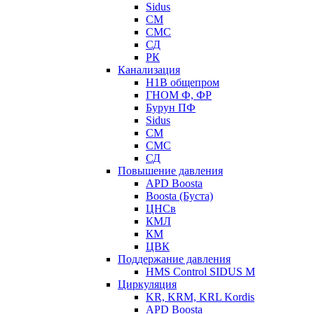
Sidus
СМ
СМС
СД
РК
Канализация
Н1В общепром
ГНОМ Ф, ФР
Бурун ПФ
Sidus
СМ
СМС
СД
Повышение давления
APD Boosta
Boosta (Буста)
ЦНСв
КМЛ
КМ
ЦВК
Поддержание давления
HMS Control SIDUS M
Циркуляция
KR, KRM, KRL Kordis
APD Boosta