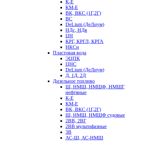
К-Е
КМ-Е
ВК, ВКС (1Г,2Г)
ВС
DeLium (ДеЛиум)
НДс, НДв
ЦН
КРГ, КРГЛ, КРГА
НКСн
Пластовая вода
ЭЦПК
ЦНС
DeLium (ДеЛиум)
Д, 1Д, 2Д
Дизельное топливо
Ш, НМШ, НМШФ, НМШГ
нефтяные
К-Е
КМ-Е
ВК, ВКС (1Г,2Г)
Ш, НМШ, НМШФ судовые
2ВВ, 2ВГ
2ВВ мультифазные
3В
АС-Ш, АС-НМШ