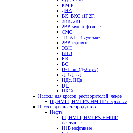
КМ-Е
ДНА
ВК, ВКС (1Г,2Г)
2ВВ, 2ВГ
2ВВ мультифазные
СМС
1В, АН1В судовые
2ВВ судовые
ЭВН
ВНО
КВ
ВС
DeLium (ДеЛиум)
Д, 1Д, 2Д
НДс, НДв
ЦН
НКСн
Насосы для красок, растворителей, лаков
Ш, НМШ, НМШФ, НМШГ нефтяные
Насосы для нефтепродуктов
Нефть
Ш, НМШ, НМШФ, НМШГ
нефтяные
Н1В нефтяные