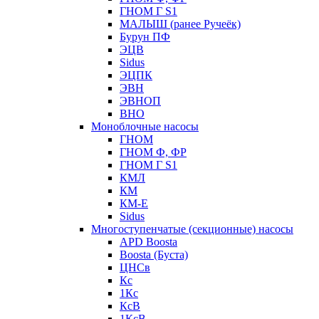
ГНОМ Г S1
МАЛЫШ (ранее Ручеёк)
Бурун ПФ
ЭЦВ
Sidus
ЭЦПК
ЭВН
ЭВНОП
ВНО
Моноблочные насосы
ГНОМ
ГНОМ Ф, ФР
ГНОМ Г S1
КМЛ
КМ
КМ-Е
Sidus
Многоступенчатые (секционные) насосы
APD Boosta
Boosta (Буста)
ЦНСв
Кс
1Кс
КсВ
1КсВ