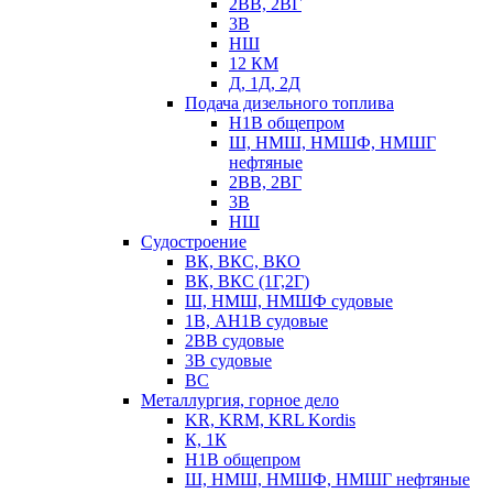
2ВВ, 2ВГ
3В
НШ
12 КМ
Д, 1Д, 2Д
Подача дизельного топлива
Н1В общепром
Ш, НМШ, НМШФ, НМШГ
нефтяные
2ВВ, 2ВГ
3В
НШ
Судостроение
ВК, ВКС, ВКО
ВК, ВКС (1Г,2Г)
Ш, НМШ, НМШФ судовые
1В, АН1В судовые
2ВВ судовые
3В судовые
ВС
Металлургия, горное дело
KR, KRM, KRL Kordis
К, 1К
Н1В общепром
Ш, НМШ, НМШФ, НМШГ нефтяные