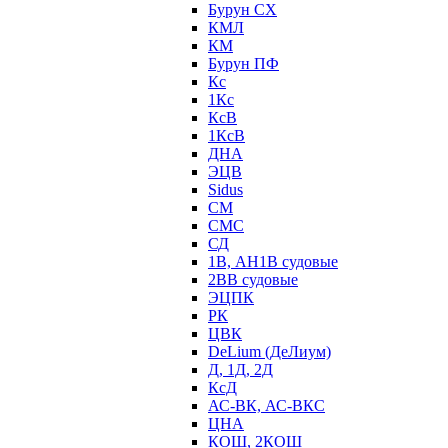
Бурун СХ
КМЛ
КМ
Бурун ПФ
Кс
1Кс
КсВ
1КсВ
ДНА
ЭЦВ
Sidus
СМ
СМС
СД
1В, АН1В судовые
2ВВ судовые
ЭЦПК
РК
ЦВК
DeLium (ДеЛиум)
Д, 1Д, 2Д
КсД
АС-ВК, АС-ВКС
ЦНА
КОШ, 2КОШ