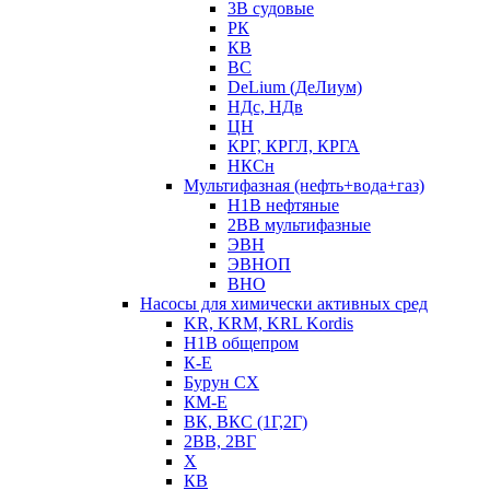
3В судовые
РК
КВ
ВС
DeLium (ДеЛиум)
НДс, НДв
ЦН
КРГ, КРГЛ, КРГА
НКСн
Мультифазная (нефть+вода+газ)
Н1В нефтяные
2ВВ мультифазные
ЭВН
ЭВНОП
ВНО
Насосы для химически активных сред
KR, KRM, KRL Kordis
Н1В общепром
К-Е
Бурун СХ
КМ-Е
ВК, ВКС (1Г,2Г)
2ВВ, 2ВГ
Х
КВ