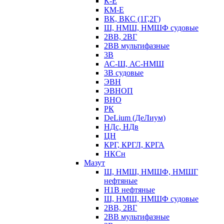
К-Е
КМ-Е
ВК, ВКС (1Г,2Г)
Ш, НМШ, НМШФ судовые
2ВВ, 2ВГ
2ВВ мультифазные
3В
АС-Ш, АС-НМШ
3В судовые
ЭВН
ЭВНОП
ВНО
РК
DeLium (ДеЛиум)
НДс, НДв
ЦН
КРГ, КРГЛ, КРГА
НКСн
Мазут
Ш, НМШ, НМШФ, НМШГ
нефтяные
Н1В нефтяные
Ш, НМШ, НМШФ судовые
2ВВ, 2ВГ
2ВВ мультифазные