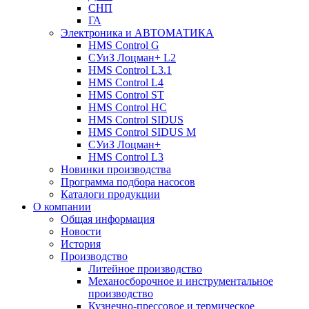
СНП
ГА
Электроника и АВТОМАТИКА
HMS Control G
СУиЗ Лоцман+ L2
HMS Control L3.1
HMS Control L4
HMS Control ST
HMS Control HC
HMS Control SIDUS
HMS Control SIDUS M
СУиЗ Лоцман+
HMS Control L3
Новинки производства
Программа подбора насосов
Каталоги продукции
О компании
Общая информация
Новости
История
Производство
Литейное производство
Механосборочное и инструментальное
производство
Кузнечно-прессовое и термическое