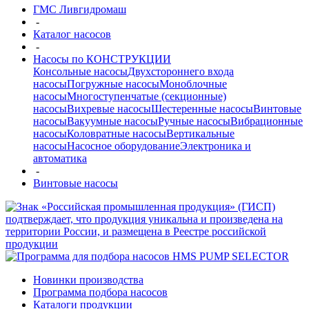
ГМС Ливгидромаш
-
Каталог насосов
-
Насосы по КОНСТРУКЦИИ
Консольные насосы
Двухстороннего входа
насосы
Погружные насосы
Моноблочные
насосы
Многоступенчатые (секционные)
насосы
Вихревые насосы
Шестеренные насосы
Винтовые
насосы
Вакуумные насосы
Ручные насосы
Вибрационные
насосы
Коловратные насосы
Вертикальные
насосы
Насосное оборудование
Электроника и
автоматика
-
Винтовые насосы
Новинки производства
Программа подбора насосов
Каталоги продукции