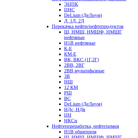
ЭЦПК
ЦНС
DeLium (ДеЛиум)
Д, 1Д, 2Д
Перекачка нефти/нефтепродуктов
Ш, НМШ, НМШФ, НМШГ
нефтяные
Н1В нефтяные
К-Е
КМ-Е
ВК, ВКС (1Г,2Г)
2ВВ, 2ВГ
2ВВ мультифазные
3В
НШ
12 КМ
РШ
ВС
DeLium (ДеЛиум)
НДс, НДв
ЦН
НКСн
Нефтепереработка, нефтехимия
Н1В общепром
Ш, НМШ, НМШФ, НМШГ