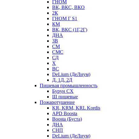
ГНОМ
ВК, ВКС, ВКО
2К
ГНОМ Г S1
КМ
ВК, ВКС (1Г,2Г)
ДНА
3В
СМ
СМС
СД
Х
ВС
DeLium (ДеЛиум)
Д, 1Д, 2Д
Пищевая промышленность
Бурун СХ
Ш пищевые
Пожаротушение
KR, KRM, KRL Kordis
APD Boosta
Boosta (Буста)
ДНА
СНП
DeLium (ДеЛиум)