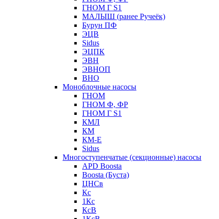
ГНОМ Г S1
МАЛЫШ (ранее Ручеёк)
Бурун ПФ
ЭЦВ
Sidus
ЭЦПК
ЭВН
ЭВНОП
ВНО
Моноблочные насосы
ГНОМ
ГНОМ Ф, ФР
ГНОМ Г S1
КМЛ
КМ
КМ-Е
Sidus
Многоступенчатые (секционные) насосы
APD Boosta
Boosta (Буста)
ЦНСв
Кс
1Кс
КсВ
1КсВ