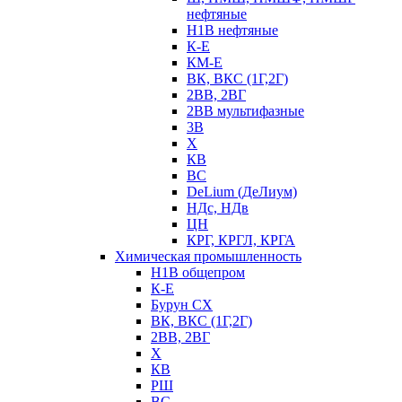
нефтяные
Н1В нефтяные
К-Е
КМ-Е
ВК, ВКС (1Г,2Г)
2ВВ, 2ВГ
2ВВ мультифазные
3В
Х
КВ
ВС
DeLium (ДеЛиум)
НДс, НДв
ЦН
КРГ, КРГЛ, КРГА
Химическая промышленность
Н1В общепром
К-Е
Бурун СХ
ВК, ВКС (1Г,2Г)
2ВВ, 2ВГ
Х
КВ
РШ
ВС