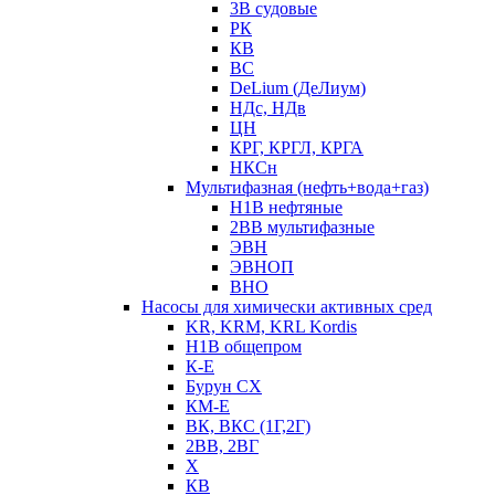
3В судовые
РК
КВ
ВС
DeLium (ДеЛиум)
НДс, НДв
ЦН
КРГ, КРГЛ, КРГА
НКСн
Мультифазная (нефть+вода+газ)
Н1В нефтяные
2ВВ мультифазные
ЭВН
ЭВНОП
ВНО
Насосы для химически активных сред
KR, KRM, KRL Kordis
Н1В общепром
К-Е
Бурун СХ
КМ-Е
ВК, ВКС (1Г,2Г)
2ВВ, 2ВГ
Х
КВ