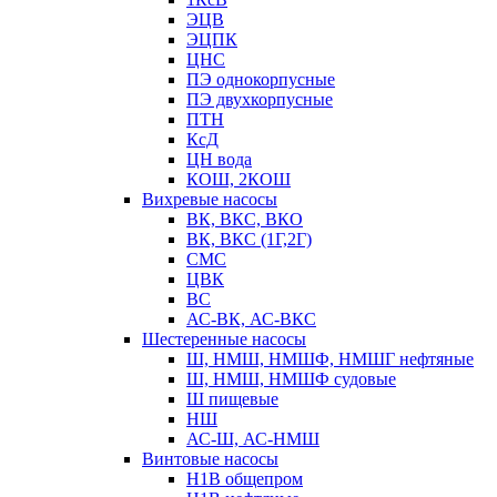
ЭЦВ
ЭЦПК
ЦНС
ПЭ однокорпусные
ПЭ двухкорпусные
ПТН
КсД
ЦН вода
КОШ, 2КОШ
Вихревые насосы
ВК, ВКС, ВКО
ВК, ВКС (1Г,2Г)
СМС
ЦВК
ВС
АС-ВК, АС-ВКС
Шестеренные насосы
Ш, НМШ, НМШФ, НМШГ нефтяные
Ш, НМШ, НМШФ судовые
Ш пищевые
НШ
АС-Ш, АС-НМШ
Винтовые насосы
Н1В общепром