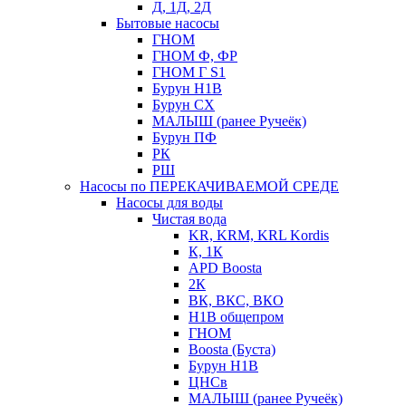
Д, 1Д, 2Д
Бытовые насосы
ГНОМ
ГНОМ Ф, ФР
ГНОМ Г S1
Бурун Н1В
Бурун СХ
МАЛЫШ (ранее Ручеёк)
Бурун ПФ
РК
РШ
Насосы по ПЕРЕКАЧИВАЕМОЙ СРЕДЕ
Насосы для воды
Чистая вода
KR, KRM, KRL Kordis
К, 1К
APD Boosta
2К
ВК, ВКС, ВКО
Н1В общепром
ГНОМ
Boosta (Буста)
Бурун Н1В
ЦНСв
МАЛЫШ (ранее Ручеёк)