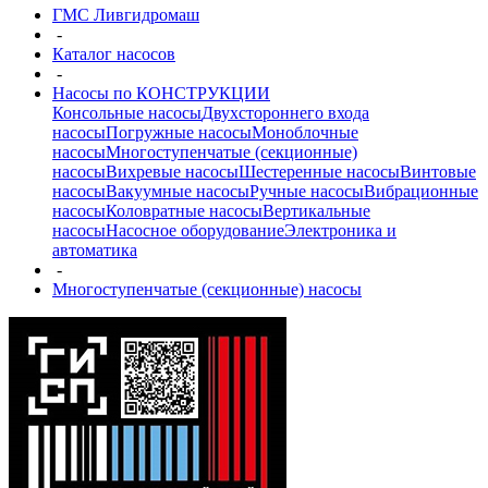
ГМС Ливгидромаш
-
Каталог насосов
-
Насосы по КОНСТРУКЦИИ
Консольные насосы
Двухстороннего входа
насосы
Погружные насосы
Моноблочные
насосы
Многоступенчатые (секционные)
насосы
Вихревые насосы
Шестеренные насосы
Винтовые
насосы
Вакуумные насосы
Ручные насосы
Вибрационные
насосы
Коловратные насосы
Вертикальные
насосы
Насосное оборудование
Электроника и
автоматика
-
Многоступенчатые (секционные) насосы