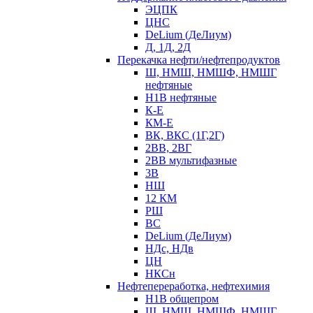
ЭЦПК
ЦНС
DeLium (ДеЛиум)
Д, 1Д, 2Д
Перекачка нефти/нефтепродуктов
Ш, НМШ, НМШФ, НМШГ
нефтяные
Н1В нефтяные
К-Е
КМ-Е
ВК, ВКС (1Г,2Г)
2ВВ, 2ВГ
2ВВ мультифазные
3В
НШ
12 КМ
РШ
ВС
DeLium (ДеЛиум)
НДс, НДв
ЦН
НКСн
Нефтепереработка, нефтехимия
Н1В общепром
Ш, НМШ, НМШФ, НМШГ