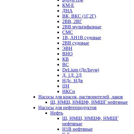
КМ-Е
ДНА
ВК, ВКС (1Г,2Г)
2ВВ, 2ВГ
2ВВ мультифазные
СМС
1В, АН1В судовые
2ВВ судовые
ЭВН
ВНО
КВ
ВС
DeLium (ДеЛиум)
Д, 1Д, 2Д
НДс, НДв
ЦН
НКСн
Насосы для красок, растворителей, лаков
Ш, НМШ, НМШФ, НМШГ нефтяные
Насосы для нефтепродуктов
Нефть
Ш, НМШ, НМШФ, НМШГ
нефтяные
Н1В нефтяные