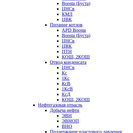
Boosta (Буста)
ЦНСв
КМЛ
ЦВК
Питание котлов
APD Boosta
Boosta (Буста)
ЦНСв
ЦВК
ПТН
КОШ, 2КОШ
Отвод конденсата
ЦНСв
Кс
1Кс
КсВ
1КсВ
КсД
КОШ, 2КОШ
Нефтегазовая отрасль
Добыча нефти
ЭВН
ЭВНОП
ВНО
Поддержание пластового давления