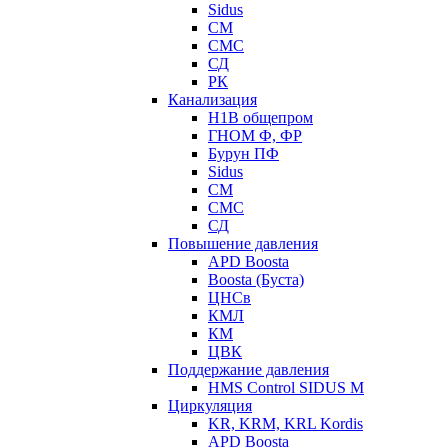
Sidus
СМ
СМС
СД
РК
Канализация
Н1В общепром
ГНОМ Ф, ФР
Бурун ПФ
Sidus
СМ
СМС
СД
Повышение давления
APD Boosta
Boosta (Буста)
ЦНСв
КМЛ
КМ
ЦВК
Поддержание давления
HMS Control SIDUS M
Циркуляция
KR, KRM, KRL Kordis
APD Boosta