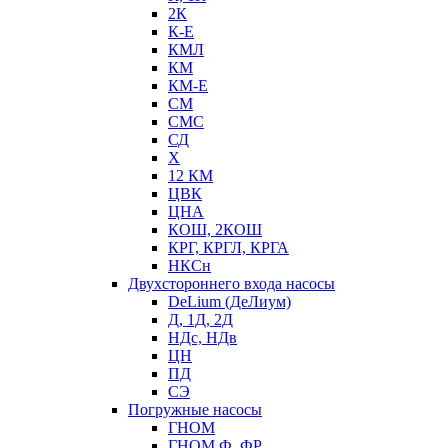
2К
К-Е
КМЛ
КМ
КМ-Е
СМ
СМС
СД
Х
12 КМ
ЦВК
ЦНА
КОШ, 2КОШ
КРГ, КРГЛ, КРГА
НКСн
Двухстороннего входа насосы
DeLium (ДеЛиум)
Д, 1Д, 2Д
НДс, НДв
ЦН
ПД
СЭ
Погружные насосы
ГНОМ
ГНОМ Ф, ФР