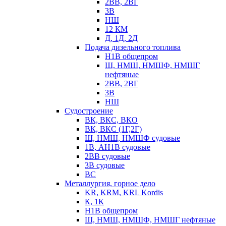
2ВВ, 2ВГ
3В
НШ
12 КМ
Д, 1Д, 2Д
Подача дизельного топлива
Н1В общепром
Ш, НМШ, НМШФ, НМШГ
нефтяные
2ВВ, 2ВГ
3В
НШ
Судостроение
ВК, ВКС, ВКО
ВК, ВКС (1Г,2Г)
Ш, НМШ, НМШФ судовые
1В, АН1В судовые
2ВВ судовые
3В судовые
ВС
Металлургия, горное дело
KR, KRM, KRL Kordis
К, 1К
Н1В общепром
Ш, НМШ, НМШФ, НМШГ нефтяные