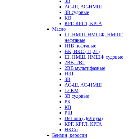
3В
АС-Ш, АС-НМШ
3В судовые
КВ
КРГ, КРГЛ, КРГА
Масло
Ш, НМШ, НМШФ, НМШГ
нефтяные
Н1В нефтяные
ВК, ВКС (1Г,2Г)
Ш, НМШ, НМШФ судовые
2ВВ, 2ВГ
2ВВ мультифазные
НШ
3В
АС-Ш, АС-НМШ
12 КМ
3В судовые
РК
КВ
РШ
DeLium (ДеЛиум)
КРГ, КРГЛ, КРГА
НКСн
Бензин, керосин