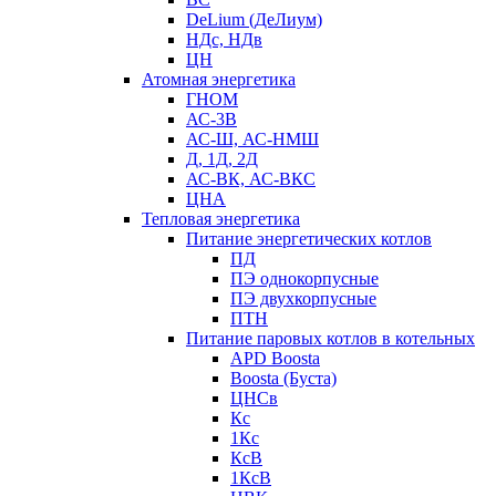
DeLium (ДеЛиум)
НДс, НДв
ЦН
Атомная энергетика
ГНОМ
АС-3В
АС-Ш, АС-НМШ
Д, 1Д, 2Д
АС-ВК, АС-ВКС
ЦНА
Тепловая энергетика
Питание энергетических котлов
ПД
ПЭ однокорпусные
ПЭ двухкорпусные
ПТН
Питание паровых котлов в котельных
APD Boosta
Boosta (Буста)
ЦНСв
Кс
1Кс
КсВ
1КсВ