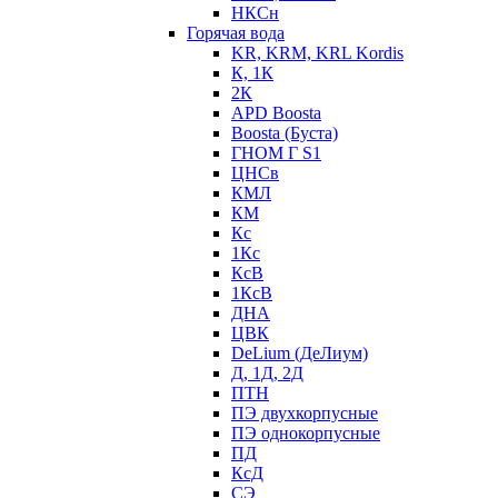
НКСн
Горячая вода
KR, KRM, KRL Kordis
К, 1К
2К
APD Boosta
Boosta (Буста)
ГНОМ Г S1
ЦНСв
КМЛ
КМ
Кс
1Кс
КсВ
1КсВ
ДНА
ЦВК
DeLium (ДеЛиум)
Д, 1Д, 2Д
ПТН
ПЭ двухкорпусные
ПЭ однокорпусные
ПД
КсД
СЭ