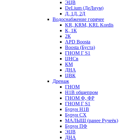
ЭЦВ
DeLium (ДеЛиум)
Д, 1Д, 2Д
Водоснабжение горячее
KR, KRM, KRL Kordis
К, 1К
2К
APD Boosta
Boosta (Буста)
ГНОМ Г S1
ЦНСв
КМ
ДНА
ЦВК
Дренаж
ГНОМ
Н1В общепром
ГНОМ Ф, ФР
ГНОМ Г S1
Бурун Н1В
Бурун СХ
МАЛЫШ (ранее Ручеёк)
Бурун ПФ
ЭЦВ
ДНА