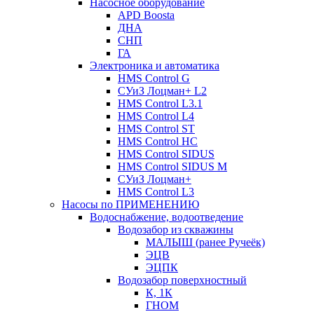
Насосное оборудование
APD Boosta
ДНА
СНП
ГА
Электроника и автоматика
HMS Control G
СУиЗ Лоцман+ L2
HMS Control L3.1
HMS Control L4
HMS Control ST
HMS Control HC
HMS Control SIDUS
HMS Control SIDUS M
СУиЗ Лоцман+
HMS Control L3
Насосы по ПРИМЕНЕНИЮ
Водоснабжение, водоотведение
Водозабор из скважины
МАЛЫШ (ранее Ручеёк)
ЭЦВ
ЭЦПК
Водозабор поверхностный
К, 1К
ГНОМ