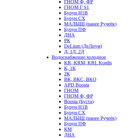
ГНОМ Ф, ФР
ГНОМ Г S1
Бурун Н1В
Бурун СХ
МАЛЫШ (ранее Ручеёк)
Бурун ПФ
ДНА
РК
DeLium (ДеЛиум)
Д, 1Д, 2Д
Водоснабжение холодное
KR, KRM, KRL Kordis
К, 1К
2К
ВК, ВКС, ВКО
APD Boosta
ГНОМ
ГНОМ Ф, ФР
Boosta (Буста)
Бурун Н1В
Бурун СХ
МАЛЫШ (ранее Ручеёк)
Бурун ПФ
КМ
ДНА