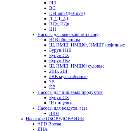
РШ
ВС
DeLium (ДеЛиум)
Д, 1Д, 2Д
НДс, НДв
ЦН
Насосы для высоковязких сред
Н1В общепром
Ш, НМШ, НМШФ, НМШГ нефтяные
Бурун Н1В
Бурун СХ
Бурун ПФ
Ш, НМШ, НМШФ судовые
2ВВ, 2ВГ
2ВВ мультифазные
3В
КВ
Насосы для пищевых продуктов
Бурун СХ
Ш пищевые
Насосы для воздуха, газа
ВВН
Насосное ОБОРУДОВАНИЕ
APD Boosta
ДНА