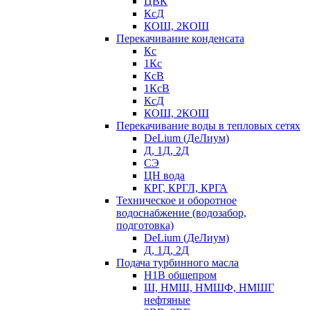
ЦВК
КсД
КОШ, 2КОШ
Перекачивание конденсата
Кс
1Кс
КсВ
1КсВ
КсД
КОШ, 2КОШ
Перекачивание воды в тепловых сетях
DeLium (ДеЛиум)
Д, 1Д, 2Д
СЭ
ЦН вода
КРГ, КРГЛ, КРГА
Техническое и оборотное
водоснабжение (водозабор,
подготовка)
DeLium (ДеЛиум)
Д, 1Д, 2Д
Подача турбинного масла
Н1В общепром
Ш, НМШ, НМШФ, НМШГ
нефтяные