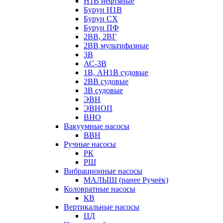
Н1В нефтяные
Бурун Н1В
Бурун СХ
Бурун ПФ
2ВВ, 2ВГ
2ВВ мультифазные
3В
АС-3В
1В, АН1В судовые
2ВВ судовые
3В судовые
ЭВН
ЭВНОП
ВНО
Вакуумные насосы
ВВН
Ручные насосы
РК
РШ
Вибрационные насосы
МАЛЫШ (ранее Ручеёк)
Коловратные насосы
КВ
Вертикальные насосы
ЦД