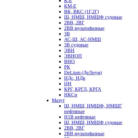
К-Е
КМ-Е
ВК, ВКС (1Г,2Г)
Ш, НМШ, НМШФ судовые
2ВВ, 2ВГ
2ВВ мультифазные
3В
АС-Ш, АС-НМШ
3В судовые
ЭВН
ЭВНОП
ВНО
РК
DeLium (ДеЛиум)
НДс, НДв
ЦН
КРГ, КРГЛ, КРГА
НКСн
Мазут
Ш, НМШ, НМШФ, НМШГ
нефтяные
Н1В нефтяные
Ш, НМШ, НМШФ судовые
2ВВ, 2ВГ
2ВВ мультифазные