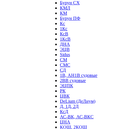
Бурун СХ
КМЛ
КМ
Бурун ПФ
Кс
1Кс
КсВ
1КсВ
ДНА
ЭЦВ
Sidus
СМ
СМС
СД
1В, АН1В судовые
2ВВ судовые
ЭЦПК
РК
ЦВК
DeLium (ДеЛиум)
Д, 1Д, 2Д
КсД
АС-ВК, АС-ВКС
ЦНА
КОШ, 2КОШ