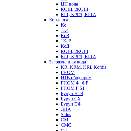
ЦН вода
КОШ, 2КОШ
КРГ, КРГЛ, КРГА
Конденсат
Кс
1Кс
КсВ
1КсВ
КсД
КОШ, 2КОШ
КРГ, КРГЛ, КРГА
Загрязненная вода
KR, KRM, KRL Kordis
ГНОМ
Н1В общепром
ГНОМ Ф, ФР
ГНОМ Г S1
Бурун Н1В
Бурун СХ
Бурун ПФ
ДНА
Sidus
СМ
СМС
СД