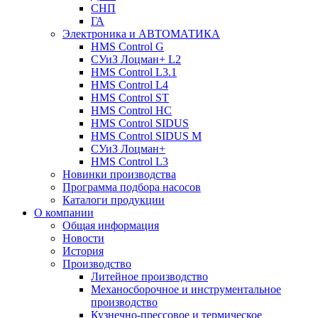
СНП
ГА
Электроника и АВТОМАТИКА
HMS Control G
СУиЗ Лоцман+ L2
HMS Control L3.1
HMS Control L4
HMS Control ST
HMS Control HC
HMS Control SIDUS
HMS Control SIDUS M
СУиЗ Лоцман+
HMS Control L3
Новинки производства
Программа подбора насосов
Каталоги продукции
О компании
Общая информация
Новости
История
Производство
Литейное производство
Механосборочное и инструментальное
производство
Кузнечно-прессовое и термическое