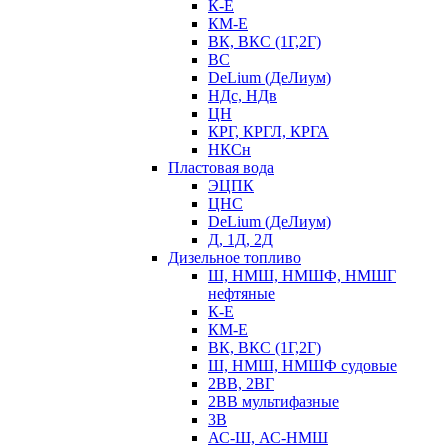
К-Е
КМ-Е
ВК, ВКС (1Г,2Г)
ВС
DeLium (ДеЛиум)
НДс, НДв
ЦН
КРГ, КРГЛ, КРГА
НКСн
Пластовая вода
ЭЦПК
ЦНС
DeLium (ДеЛиум)
Д, 1Д, 2Д
Дизельное топливо
Ш, НМШ, НМШФ, НМШГ
нефтяные
К-Е
КМ-Е
ВК, ВКС (1Г,2Г)
Ш, НМШ, НМШФ судовые
2ВВ, 2ВГ
2ВВ мультифазные
3В
АС-Ш, АС-НМШ