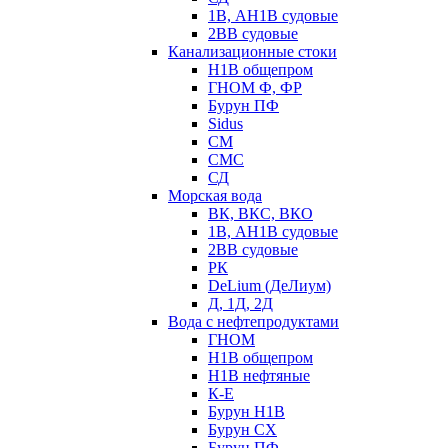
1В, АН1В судовые
2ВВ судовые
Канализационные стоки
Н1В общепром
ГНОМ Ф, ФР
Бурун ПФ
Sidus
СМ
СМС
СД
Морская вода
ВК, ВКС, ВКО
1В, АН1В судовые
2ВВ судовые
РК
DeLium (ДеЛиум)
Д, 1Д, 2Д
Вода с нефтепродуктами
ГНОМ
Н1В общепром
Н1В нефтяные
К-Е
Бурун Н1В
Бурун СХ
Бурун ПФ