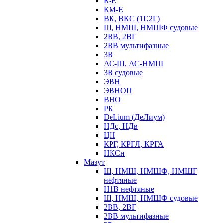
К-Е
КМ-Е
ВК, ВКС (1Г,2Г)
Ш, НМШ, НМШФ судовые
2ВВ, 2ВГ
2ВВ мультифазные
3В
АС-Ш, АС-НМШ
3В судовые
ЭВН
ЭВНОП
ВНО
РК
DeLium (ДеЛиум)
НДс, НДв
ЦН
КРГ, КРГЛ, КРГА
НКСн
Мазут
Ш, НМШ, НМШФ, НМШГ
нефтяные
Н1В нефтяные
Ш, НМШ, НМШФ судовые
2ВВ, 2ВГ
2ВВ мультифазные