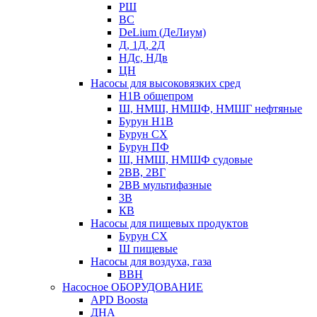
РШ
ВС
DeLium (ДеЛиум)
Д, 1Д, 2Д
НДс, НДв
ЦН
Насосы для высоковязких сред
Н1В общепром
Ш, НМШ, НМШФ, НМШГ нефтяные
Бурун Н1В
Бурун СХ
Бурун ПФ
Ш, НМШ, НМШФ судовые
2ВВ, 2ВГ
2ВВ мультифазные
3В
КВ
Насосы для пищевых продуктов
Бурун СХ
Ш пищевые
Насосы для воздуха, газа
ВВН
Насосное ОБОРУДОВАНИЕ
APD Boosta
ДНА