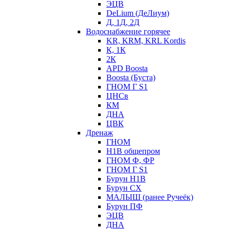
ЭЦВ
DeLium (ДеЛиум)
Д, 1Д, 2Д
Водоснабжение горячее
KR, KRM, KRL Kordis
К, 1К
2К
APD Boosta
Boosta (Буста)
ГНОМ Г S1
ЦНСв
КМ
ДНА
ЦВК
Дренаж
ГНОМ
Н1В общепром
ГНОМ Ф, ФР
ГНОМ Г S1
Бурун Н1В
Бурун СХ
МАЛЫШ (ранее Ручеёк)
Бурун ПФ
ЭЦВ
ДНА