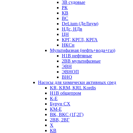
3В судовые
РК
КВ
ВС
DeLium (ДеЛиум)
НДс, НДв
ЦН
КРГ, КРГЛ, КРГА
НКСн
Мультифазная (нефть+вода+газ)
Н1В нефтяные
2ВВ мультифазные
ЭВН
ЭВНОП
ВНО
Насосы для химически активных сред
KR, KRM, KRL Kordis
Н1В общепром
К-Е
Бурун СХ
КМ-Е
ВК, ВКС (1Г,2Г)
2ВВ, 2ВГ
Х
КВ