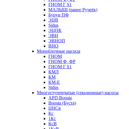
ГНОМ Г S1
МАЛЫШ (ранее Ручеёк)
Бурун ПФ
ЭЦВ
Sidus
ЭЦПК
ЭВН
ЭВНОП
ВНО
Моноблочные насосы
ГНОМ
ГНОМ Ф, ФР
ГНОМ Г S1
КМЛ
КМ
КМ-Е
Sidus
Многоступенчатые (секционные) насосы
APD Boosta
Boosta (Буста)
ЦНСв
Кс
1Кс
КсВ
1КсВ