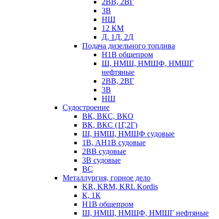
2ВВ, 2ВГ
3В
НШ
12 КМ
Д, 1Д, 2Д
Подача дизельного топлива
Н1В общепром
Ш, НМШ, НМШФ, НМШГ
нефтяные
2ВВ, 2ВГ
3В
НШ
Судостроение
ВК, ВКС, ВКО
ВК, ВКС (1Г,2Г)
Ш, НМШ, НМШФ судовые
1В, АН1В судовые
2ВВ судовые
3В судовые
ВС
Металлургия, горное дело
KR, KRM, KRL Kordis
К, 1К
Н1В общепром
Ш, НМШ, НМШФ, НМШГ нефтяные