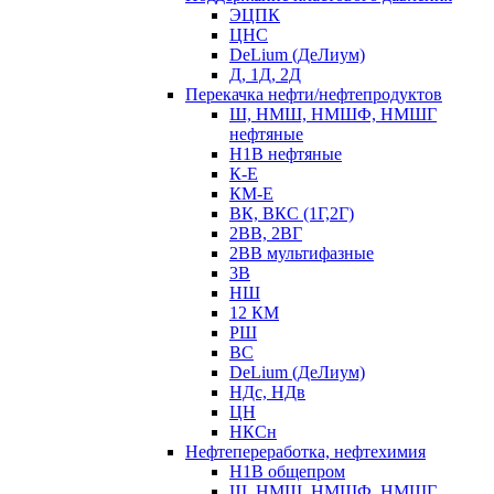
ЭЦПК
ЦНС
DeLium (ДеЛиум)
Д, 1Д, 2Д
Перекачка нефти/нефтепродуктов
Ш, НМШ, НМШФ, НМШГ
нефтяные
Н1В нефтяные
К-Е
КМ-Е
ВК, ВКС (1Г,2Г)
2ВВ, 2ВГ
2ВВ мультифазные
3В
НШ
12 КМ
РШ
ВС
DeLium (ДеЛиум)
НДс, НДв
ЦН
НКСн
Нефтепереработка, нефтехимия
Н1В общепром
Ш, НМШ, НМШФ, НМШГ