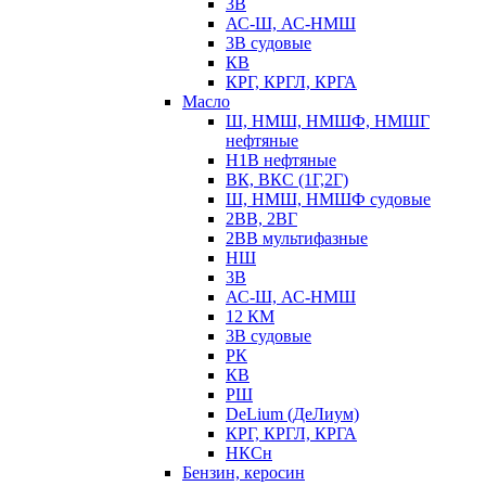
3В
АС-Ш, АС-НМШ
3В судовые
КВ
КРГ, КРГЛ, КРГА
Масло
Ш, НМШ, НМШФ, НМШГ
нефтяные
Н1В нефтяные
ВК, ВКС (1Г,2Г)
Ш, НМШ, НМШФ судовые
2ВВ, 2ВГ
2ВВ мультифазные
НШ
3В
АС-Ш, АС-НМШ
12 КМ
3В судовые
РК
КВ
РШ
DeLium (ДеЛиум)
КРГ, КРГЛ, КРГА
НКСн
Бензин, керосин