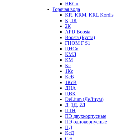
НКСн
Горячая вода
KR, KRM, KRL Kordis
К, 1К
2К
APD Boosta
Boosta (Буста)
ГНОМ Г S1
ЦНСв
КМЛ
КМ
Кс
1Кс
КсВ
1КсВ
ДНА
ЦВК
DeLium (ДеЛиум)
Д, 1Д, 2Д
ПТН
ПЭ двухкорпусные
ПЭ однокорпусные
ПД
КсД
СЭ