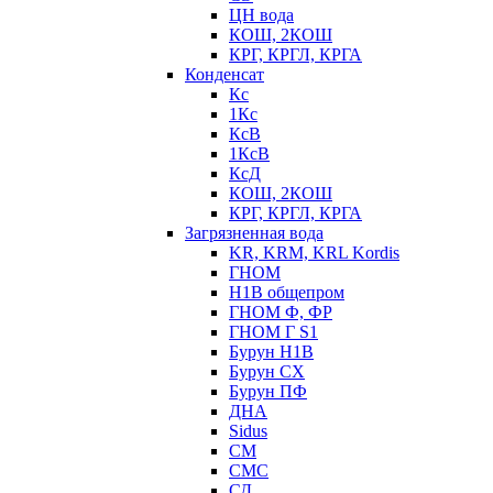
ЦН вода
КОШ, 2КОШ
КРГ, КРГЛ, КРГА
Конденсат
Кс
1Кс
КсВ
1КсВ
КсД
КОШ, 2КОШ
КРГ, КРГЛ, КРГА
Загрязненная вода
KR, KRM, KRL Kordis
ГНОМ
Н1В общепром
ГНОМ Ф, ФР
ГНОМ Г S1
Бурун Н1В
Бурун СХ
Бурун ПФ
ДНА
Sidus
СМ
СМС
СД