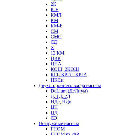
2К
К-Е
КМЛ
КМ
КМ-Е
СМ
СМС
СД
Х
12 КМ
ЦВК
ЦНА
КОШ, 2КОШ
КРГ, КРГЛ, КРГА
НКСн
Двухстороннего входа насосы
DeLium (ДеЛиум)
Д, 1Д, 2Д
НДс, НДв
ЦН
ПД
СЭ
Погружные насосы
ГНОМ
ГНОМ Ф, ФР