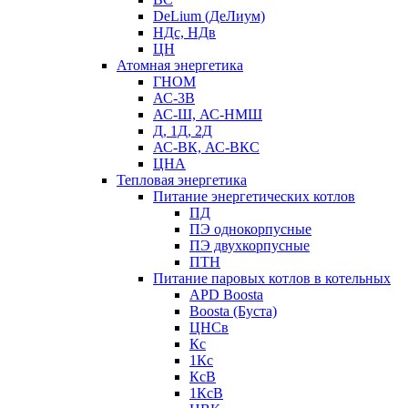
DeLium (ДеЛиум)
НДс, НДв
ЦН
Атомная энергетика
ГНОМ
АС-3В
АС-Ш, АС-НМШ
Д, 1Д, 2Д
АС-ВК, АС-ВКС
ЦНА
Тепловая энергетика
Питание энергетических котлов
ПД
ПЭ однокорпусные
ПЭ двухкорпусные
ПТН
Питание паровых котлов в котельных
APD Boosta
Boosta (Буста)
ЦНСв
Кс
1Кс
КсВ
1КсВ