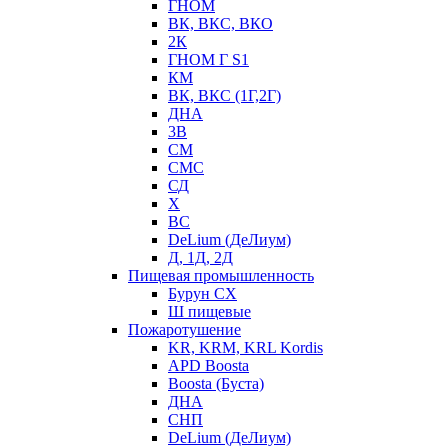
ГНОМ
ВК, ВКС, ВКО
2К
ГНОМ Г S1
КМ
ВК, ВКС (1Г,2Г)
ДНА
3В
СМ
СМС
СД
Х
ВС
DeLium (ДеЛиум)
Д, 1Д, 2Д
Пищевая промышленность
Бурун СХ
Ш пищевые
Пожаротушение
KR, KRM, KRL Kordis
APD Boosta
Boosta (Буста)
ДНА
СНП
DeLium (ДеЛиум)