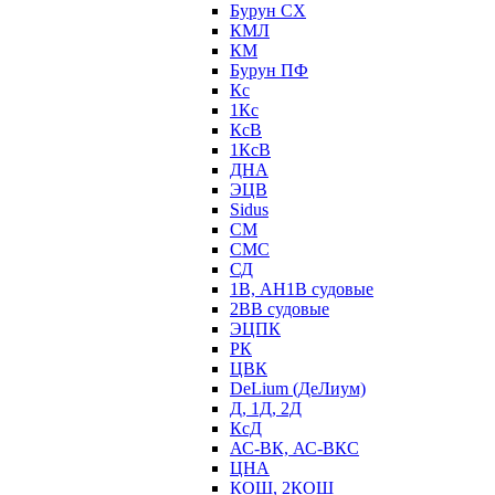
Бурун СХ
КМЛ
КМ
Бурун ПФ
Кс
1Кс
КсВ
1КсВ
ДНА
ЭЦВ
Sidus
СМ
СМС
СД
1В, АН1В судовые
2ВВ судовые
ЭЦПК
РК
ЦВК
DeLium (ДеЛиум)
Д, 1Д, 2Д
КсД
АС-ВК, АС-ВКС
ЦНА
КОШ, 2КОШ