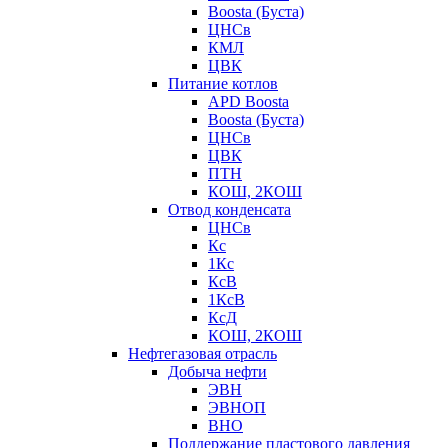
Boosta (Буста)
ЦНСв
КМЛ
ЦВК
Питание котлов
APD Boosta
Boosta (Буста)
ЦНСв
ЦВК
ПТН
КОШ, 2КОШ
Отвод конденсата
ЦНСв
Кс
1Кс
КсВ
1КсВ
КсД
КОШ, 2КОШ
Нефтегазовая отрасль
Добыча нефти
ЭВН
ЭВНОП
ВНО
Поддержание пластового давления