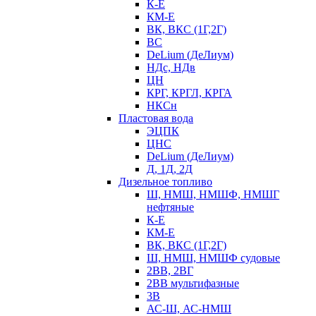
К-Е
КМ-Е
ВК, ВКС (1Г,2Г)
ВС
DeLium (ДеЛиум)
НДс, НДв
ЦН
КРГ, КРГЛ, КРГА
НКСн
Пластовая вода
ЭЦПК
ЦНС
DeLium (ДеЛиум)
Д, 1Д, 2Д
Дизельное топливо
Ш, НМШ, НМШФ, НМШГ
нефтяные
К-Е
КМ-Е
ВК, ВКС (1Г,2Г)
Ш, НМШ, НМШФ судовые
2ВВ, 2ВГ
2ВВ мультифазные
3В
АС-Ш, АС-НМШ