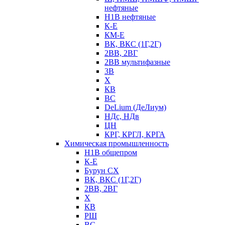
нефтяные
Н1В нефтяные
К-Е
КМ-Е
ВК, ВКС (1Г,2Г)
2ВВ, 2ВГ
2ВВ мультифазные
3В
Х
КВ
ВС
DeLium (ДеЛиум)
НДс, НДв
ЦН
КРГ, КРГЛ, КРГА
Химическая промышленность
Н1В общепром
К-Е
Бурун СХ
ВК, ВКС (1Г,2Г)
2ВВ, 2ВГ
Х
КВ
РШ
ВС