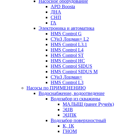
Насосное оборудование
APD Boosta
ДНА
СНП
ГА
Электроника и автоматика
HMS Control G
СУиЗ Лоцман+ L2
HMS Control L3.1
HMS Control L4
HMS Control ST
HMS Control HC
HMS Control SIDUS
HMS Control SIDUS M
СУиЗ Лоцман+
HMS Control L3
Насосы по ПРИМЕНЕНИЮ
Водоснабжение, водоотведение
Водозабор из скважины
МАЛЫШ (ранее Ручеёк)
ЭЦВ
ЭЦПК
Водозабор поверхностный
К, 1К
ГНОМ