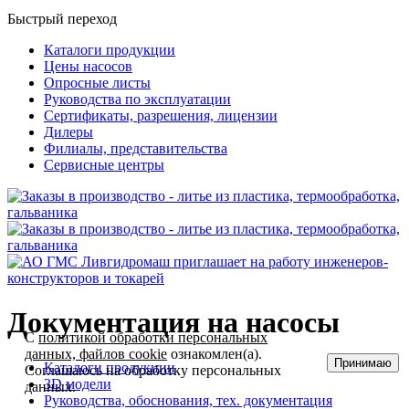
Быстрый переход
Каталоги продукции
Цены насосов
Опросные листы
Руководства по эксплуатации
Сертификаты, разрешения, лицензии
Дилеры
Филиалы, представительства
Сервисные центры
Документация на насосы
С
политикой обработки персональных
данных, файлов cookie
ознакомлен(а).
Принимаю
Каталоги продукции
Соглашаюсь на обработку персональных
3D модели
данных.
Руководства, обоснования, тех. документация