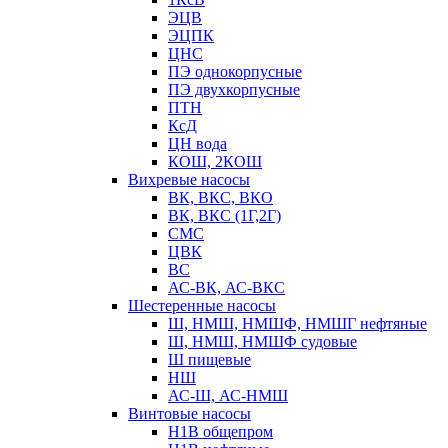
ЭЦВ
ЭЦПК
ЦНС
ПЭ однокорпусные
ПЭ двухкорпусные
ПТН
КсД
ЦН вода
КОШ, 2КОШ
Вихревые насосы
ВК, ВКС, ВКО
ВК, ВКС (1Г,2Г)
СМС
ЦВК
ВС
АС-ВК, АС-ВКС
Шестеренные насосы
Ш, НМШ, НМШФ, НМШГ нефтяные
Ш, НМШ, НМШФ судовые
Ш пищевые
НШ
АС-Ш, АС-НМШ
Винтовые насосы
Н1В общепром