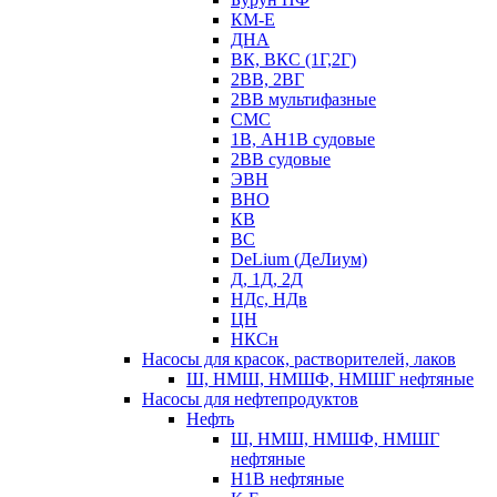
КМ-Е
ДНА
ВК, ВКС (1Г,2Г)
2ВВ, 2ВГ
2ВВ мультифазные
СМС
1В, АН1В судовые
2ВВ судовые
ЭВН
ВНО
КВ
ВС
DeLium (ДеЛиум)
Д, 1Д, 2Д
НДс, НДв
ЦН
НКСн
Насосы для красок, растворителей, лаков
Ш, НМШ, НМШФ, НМШГ нефтяные
Насосы для нефтепродуктов
Нефть
Ш, НМШ, НМШФ, НМШГ
нефтяные
Н1В нефтяные