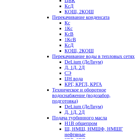
ЦВК
КсД
КОШ, 2КОШ
Перекачивание конденсата
Кс
1Кс
КсВ
1КсВ
КсД
КОШ, 2КОШ
Перекачивание воды в тепловых сетях
DeLium (ДеЛиум)
Д, 1Д, 2Д
СЭ
ЦН вода
КРГ, КРГЛ, КРГА
Техническое и оборотное
водоснабжение (водозабор,
подготовка)
DeLium (ДеЛиум)
Д, 1Д, 2Д
Подача турбинного масла
Н1В общепром
Ш, НМШ, НМШФ, НМШГ
нефтяные