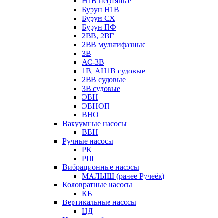
Н1В нефтяные
Бурун Н1В
Бурун СХ
Бурун ПФ
2ВВ, 2ВГ
2ВВ мультифазные
3В
АС-3В
1В, АН1В судовые
2ВВ судовые
3В судовые
ЭВН
ЭВНОП
ВНО
Вакуумные насосы
ВВН
Ручные насосы
РК
РШ
Вибрационные насосы
МАЛЫШ (ранее Ручеёк)
Коловратные насосы
КВ
Вертикальные насосы
ЦД