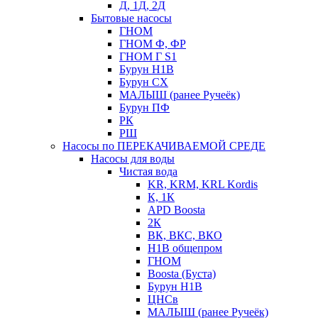
Д, 1Д, 2Д
Бытовые насосы
ГНОМ
ГНОМ Ф, ФР
ГНОМ Г S1
Бурун Н1В
Бурун СХ
МАЛЫШ (ранее Ручеёк)
Бурун ПФ
РК
РШ
Насосы по ПЕРЕКАЧИВАЕМОЙ СРЕДЕ
Насосы для воды
Чистая вода
KR, KRM, KRL Kordis
К, 1К
APD Boosta
2К
ВК, ВКС, ВКО
Н1В общепром
ГНОМ
Boosta (Буста)
Бурун Н1В
ЦНСв
МАЛЫШ (ранее Ручеёк)