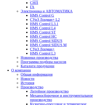
СНП
ГА
Электроника и АВТОМАТИКА
HMS Control G
СУиЗ Лоцман+ L2
HMS Control L3.1
HMS Control L4
HMS Control ST
HMS Control HC
HMS Control SIDUS
HMS Control SIDUS M
СУиЗ Лоцман+
HMS Control L3
Новинки производства
Программа подбора насосов
Каталоги продукции
О компании
Общая информация
Новости
История
Производство
Литейное производство
Механосборочное и инструментальное
производство
Кузнечно-прессовое и термическое