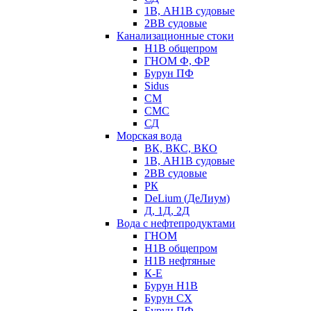
1В, АН1В судовые
2ВВ судовые
Канализационные стоки
Н1В общепром
ГНОМ Ф, ФР
Бурун ПФ
Sidus
СМ
СМС
СД
Морская вода
ВК, ВКС, ВКО
1В, АН1В судовые
2ВВ судовые
РК
DeLium (ДеЛиум)
Д, 1Д, 2Д
Вода с нефтепродуктами
ГНОМ
Н1В общепром
Н1В нефтяные
К-Е
Бурун Н1В
Бурун СХ
Бурун ПФ