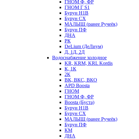
ГНОМ Ф, ФР
ГНОМ Г S1
Бурун Н1В
Бурун СХ
МАЛЫШ (ранее Ручеёк)
Бурун ПФ
ДНА
РК
DeLium (ДеЛиум)
Д, 1Д, 2Д
Водоснабжение холодное
KR, KRM, KRL Kordis
К, 1К
2К
ВК, ВКС, ВКО
APD Boosta
ГНОМ
ГНОМ Ф, ФР
Boosta (Буста)
Бурун Н1В
Бурун СХ
МАЛЫШ (ранее Ручеёк)
Бурун ПФ
КМ
ДНА