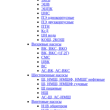
ЭЦВ
ЭЦПК
ЦНС
ПЭ однокорпусные
ПЭ двухкорпусные
ПТН
КсД
ЦН вода
КОШ, 2КОШ
Вихревые насосы
ВК, ВКС, ВКО
ВК, ВКС (1Г,2Г)
СМС
ЦВК
ВС
АС-ВК, АС-ВКС
Шестеренные насосы
Ш, НМШ, НМШФ, НМШГ нефтяные
Ш, НМШ, НМШФ судовые
Ш пищевые
НШ
АС-Ш, АС-НМШ
Винтовые насосы
Н1В общепром