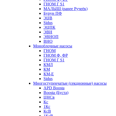
ГНОМ Г S1
МАЛЫШ (ранее Ручеёк)
Бурун ПФ
ЭЦВ
Sidus
ЭЦПК
ЭВН
ЭВНОП
ВНО
Моноблочные насосы
ГНОМ
ГНОМ Ф, ФР
ГНОМ Г S1
КМЛ
КМ
КМ-Е
Sidus
Многоступенчатые (секционные) насосы
APD Boosta
Boosta (Буста)
ЦНСв
Кс
1Кс
КсВ
1КсВ