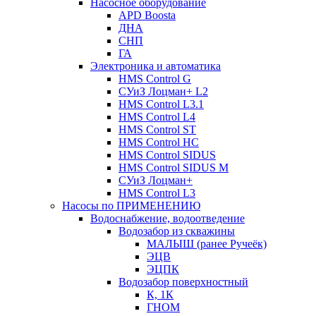
Насосное оборудование
APD Boosta
ДНА
СНП
ГА
Электроника и автоматика
HMS Control G
СУиЗ Лоцман+ L2
HMS Control L3.1
HMS Control L4
HMS Control ST
HMS Control HC
HMS Control SIDUS
HMS Control SIDUS M
СУиЗ Лоцман+
HMS Control L3
Насосы по ПРИМЕНЕНИЮ
Водоснабжение, водоотведение
Водозабор из скважины
МАЛЫШ (ранее Ручеёк)
ЭЦВ
ЭЦПК
Водозабор поверхностный
К, 1К
ГНОМ