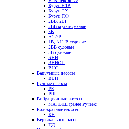
Н1В нефтяные
Бурун Н1В
Бурун СХ
Бурун ПФ
2ВВ, 2ВГ
2ВВ мультифазные
3В
АС-3В
1В, АН1В судовые
2ВВ судовые
3В судовые
ЭВН
ЭВНОП
ВНО
Вакуумные насосы
ВВН
Ручные насосы
РК
РШ
Вибрационные насосы
МАЛЫШ (ранее Ручеёк)
Коловратные насосы
КВ
Вертикальные насосы
ЦД