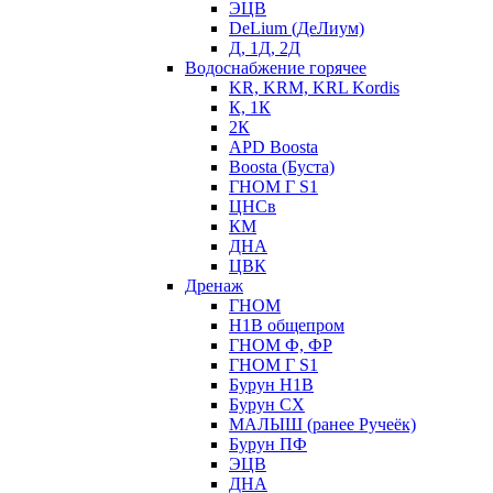
ЭЦВ
DeLium (ДеЛиум)
Д, 1Д, 2Д
Водоснабжение горячее
KR, KRM, KRL Kordis
К, 1К
2К
APD Boosta
Boosta (Буста)
ГНОМ Г S1
ЦНСв
КМ
ДНА
ЦВК
Дренаж
ГНОМ
Н1В общепром
ГНОМ Ф, ФР
ГНОМ Г S1
Бурун Н1В
Бурун СХ
МАЛЫШ (ранее Ручеёк)
Бурун ПФ
ЭЦВ
ДНА