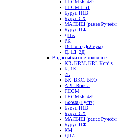
ГНОМ Ф, ФР
ГНОМ Г S1
Бурун Н1В
Бурун СХ
МАЛЫШ (ранее Ручеёк)
Бурун ПФ
ДНА
РК
DeLium (ДеЛиум)
Д, 1Д, 2Д
Водоснабжение холодное
KR, KRM, KRL Kordis
К, 1К
2К
ВК, ВКС, ВКО
APD Boosta
ГНОМ
ГНОМ Ф, ФР
Boosta (Буста)
Бурун Н1В
Бурун СХ
МАЛЫШ (ранее Ручеёк)
Бурун ПФ
КМ
ДНА