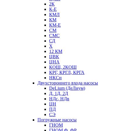
2К
К-Е
КМЛ
КМ
КМ-Е
СМ
СМС
СД
Х
12 КМ
ЦВК
ЦНА
КОШ, 2КОШ
КРГ, КРГЛ, КРГА
НКСн
Двухстороннего входа насосы
DeLium (ДеЛиум)
Д, 1Д, 2Д
НДс, НДв
ЦН
ПД
СЭ
Погружные насосы
ГНОМ
ГНОМ Ф, ФР