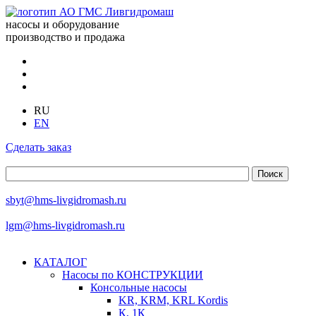
насосы и оборудование
производство и продажа
RU
EN
Сделать заказ
sbyt@hms-livgidromash.ru
lgm@hms-livgidromash.ru
КАТАЛОГ
Насосы по КОНСТРУКЦИИ
Консольные насосы
KR, KRM, KRL Kordis
К, 1К