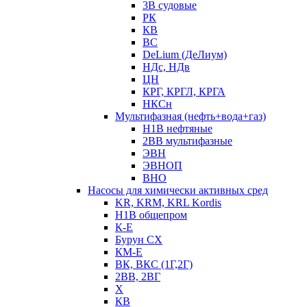
3В судовые
РК
КВ
ВС
DeLium (ДеЛиум)
НДс, НДв
ЦН
КРГ, КРГЛ, КРГА
НКСн
Мультифазная (нефть+вода+газ)
Н1В нефтяные
2ВВ мультифазные
ЭВН
ЭВНОП
ВНО
Насосы для химически активных сред
KR, KRM, KRL Kordis
Н1В общепром
К-Е
Бурун СХ
КМ-Е
ВК, ВКС (1Г,2Г)
2ВВ, 2ВГ
Х
КВ