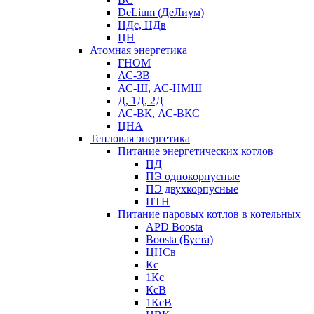
DeLium (ДеЛиум)
НДс, НДв
ЦН
Атомная энергетика
ГНОМ
АС-3В
АС-Ш, АС-НМШ
Д, 1Д, 2Д
АС-ВК, АС-ВКС
ЦНА
Тепловая энергетика
Питание энергетических котлов
ПД
ПЭ однокорпусные
ПЭ двухкорпусные
ПТН
Питание паровых котлов в котельных
APD Boosta
Boosta (Буста)
ЦНСв
Кс
1Кс
КсВ
1КсВ