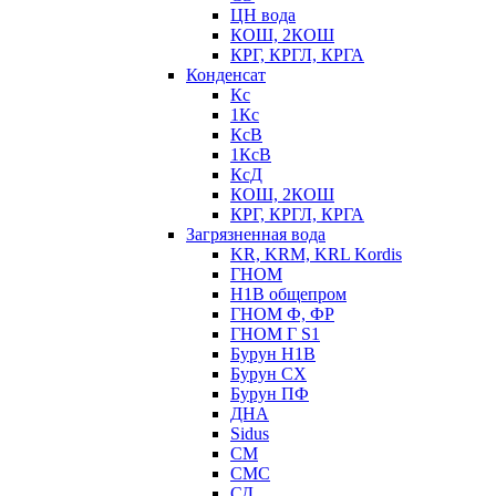
ЦН вода
КОШ, 2КОШ
КРГ, КРГЛ, КРГА
Конденсат
Кс
1Кс
КсВ
1КсВ
КсД
КОШ, 2КОШ
КРГ, КРГЛ, КРГА
Загрязненная вода
KR, KRM, KRL Kordis
ГНОМ
Н1В общепром
ГНОМ Ф, ФР
ГНОМ Г S1
Бурун Н1В
Бурун СХ
Бурун ПФ
ДНА
Sidus
СМ
СМС
СД