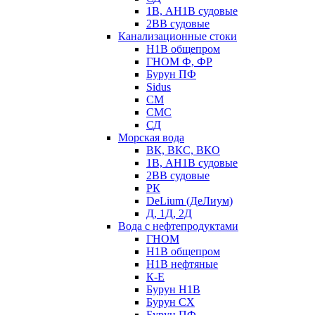
1В, АН1В судовые
2ВВ судовые
Канализационные стоки
Н1В общепром
ГНОМ Ф, ФР
Бурун ПФ
Sidus
СМ
СМС
СД
Морская вода
ВК, ВКС, ВКО
1В, АН1В судовые
2ВВ судовые
РК
DeLium (ДеЛиум)
Д, 1Д, 2Д
Вода с нефтепродуктами
ГНОМ
Н1В общепром
Н1В нефтяные
К-Е
Бурун Н1В
Бурун СХ
Бурун ПФ