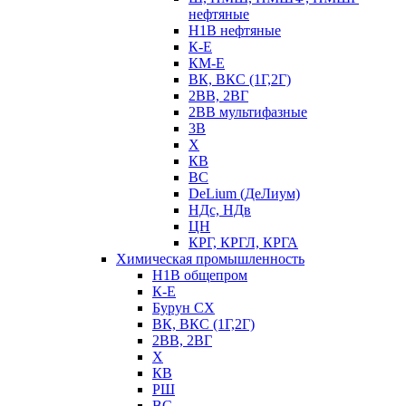
нефтяные
Н1В нефтяные
К-Е
КМ-Е
ВК, ВКС (1Г,2Г)
2ВВ, 2ВГ
2ВВ мультифазные
3В
Х
КВ
ВС
DeLium (ДеЛиум)
НДс, НДв
ЦН
КРГ, КРГЛ, КРГА
Химическая промышленность
Н1В общепром
К-Е
Бурун СХ
ВК, ВКС (1Г,2Г)
2ВВ, 2ВГ
Х
КВ
РШ
ВС