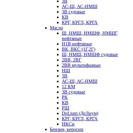
3В
АС-Ш, АС-НМШ
3В судовые
КВ
КРГ, КРГЛ, КРГА
Масло
Ш, НМШ, НМШФ, НМШГ
нефтяные
Н1В нефтяные
ВК, ВКС (1Г,2Г)
Ш, НМШ, НМШФ судовые
2ВВ, 2ВГ
2ВВ мультифазные
НШ
3В
АС-Ш, АС-НМШ
12 КМ
3В судовые
РК
КВ
РШ
DeLium (ДеЛиум)
КРГ, КРГЛ, КРГА
НКСн
Бензин, керосин