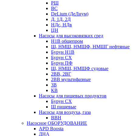
РШ
ВС
DeLium (ДеЛиум)
Д, 1Д, 2Д
НДс, НДв
ЦН
Насосы для высоковязких сред
Н1В общепром
Ш, НМШ, НМШФ, НМШГ нефтяные
Бурун Н1В
Бурун СХ
Бурун ПФ
Ш, НМШ, НМШФ судовые
2ВВ, 2ВГ
2ВВ мультифазные
3В
КВ
Насосы для пищевых продуктов
Бурун СХ
Ш пищевые
Насосы для воздуха, газа
ВВН
Насосное ОБОРУДОВАНИЕ
APD Boosta
ДНА