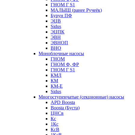
ГНОМ Г S1
МАЛЫШ (ранее Ручеёк)
Бурун ПФ
ЭЦВ
Sidus
ЭЦПК
ЭВН
ЭВНОП
ВНО
Моноблочные насосы
ГНОМ
ГНОМ Ф, ФР
ГНОМ Г S1
КМЛ
КМ
КМ-Е
Sidus
Многоступенчатые (секционные) насосы
APD Boosta
Boosta (Буста)
ЦНСв
Кс
1Кс
КсВ
1КсВ