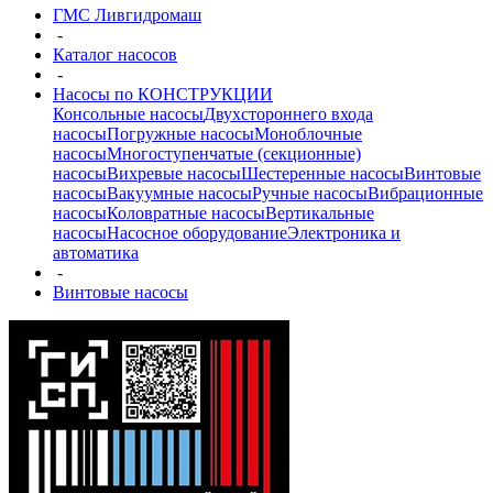
ГМС Ливгидромаш
-
Каталог насосов
-
Насосы по КОНСТРУКЦИИ
Консольные насосы
Двухстороннего входа
насосы
Погружные насосы
Моноблочные
насосы
Многоступенчатые (секционные)
насосы
Вихревые насосы
Шестеренные насосы
Винтовые
насосы
Вакуумные насосы
Ручные насосы
Вибрационные
насосы
Коловратные насосы
Вертикальные
насосы
Насосное оборудование
Электроника и
автоматика
-
Винтовые насосы