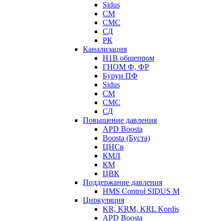
Sidus
СМ
СМС
СД
РК
Канализация
Н1В общепром
ГНОМ Ф, ФР
Бурун ПФ
Sidus
СМ
СМС
СД
Повышение давления
APD Boosta
Boosta (Буста)
ЦНСв
КМЛ
КМ
ЦВК
Поддержание давления
HMS Control SIDUS M
Циркуляция
KR, KRM, KRL Kordis
APD Boosta