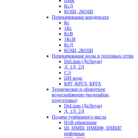
ЦВК
КсД
КОШ, 2КОШ
Перекачивание конденсата
Кс
1Кс
КсВ
1КсВ
КсД
КОШ, 2КОШ
Перекачивание воды в тепловых сетях
DeLium (ДеЛиум)
Д, 1Д, 2Д
СЭ
ЦН вода
КРГ, КРГЛ, КРГА
Техническое и оборотное
водоснабжение (водозабор,
подготовка)
DeLium (ДеЛиум)
Д, 1Д, 2Д
Подача турбинного масла
Н1В общепром
Ш, НМШ, НМШФ, НМШГ
нефтяные