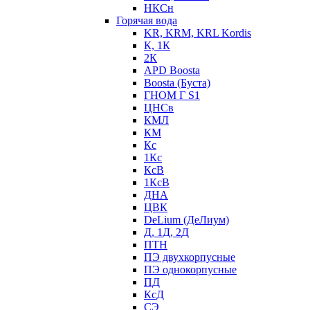
НКСн
Горячая вода
KR, KRM, KRL Kordis
К, 1К
2К
APD Boosta
Boosta (Буста)
ГНОМ Г S1
ЦНСв
КМЛ
КМ
Кс
1Кс
КсВ
1КсВ
ДНА
ЦВК
DeLium (ДеЛиум)
Д, 1Д, 2Д
ПТН
ПЭ двухкорпусные
ПЭ однокорпусные
ПД
КсД
СЭ