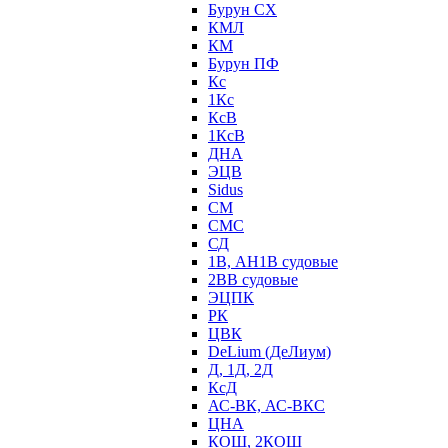
Бурун СХ
КМЛ
КМ
Бурун ПФ
Кс
1Кс
КсВ
1КсВ
ДНА
ЭЦВ
Sidus
СМ
СМС
СД
1В, АН1В судовые
2ВВ судовые
ЭЦПК
РК
ЦВК
DeLium (ДеЛиум)
Д, 1Д, 2Д
КсД
АС-ВК, АС-ВКС
ЦНА
КОШ, 2КОШ