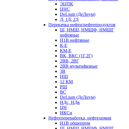
ЭЦПК
ЦНС
DeLium (ДеЛиум)
Д, 1Д, 2Д
Перекачка нефти/нефтепродуктов
Ш, НМШ, НМШФ, НМШГ
нефтяные
Н1В нефтяные
К-Е
КМ-Е
ВК, ВКС (1Г,2Г)
2ВВ, 2ВГ
2ВВ мультифазные
3В
НШ
12 КМ
РШ
ВС
DeLium (ДеЛиум)
НДс, НДв
ЦН
НКСн
Нефтепереработка, нефтехимия
Н1В общепром
Ш, НМШ, НМШФ, НМШГ