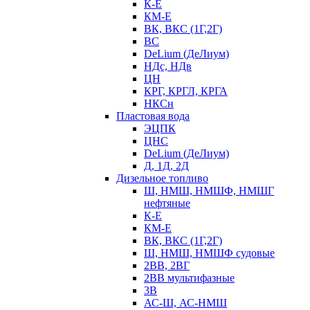
К-Е
КМ-Е
ВК, ВКС (1Г,2Г)
ВС
DeLium (ДеЛиум)
НДс, НДв
ЦН
КРГ, КРГЛ, КРГА
НКСн
Пластовая вода
ЭЦПК
ЦНС
DeLium (ДеЛиум)
Д, 1Д, 2Д
Дизельное топливо
Ш, НМШ, НМШФ, НМШГ
нефтяные
К-Е
КМ-Е
ВК, ВКС (1Г,2Г)
Ш, НМШ, НМШФ судовые
2ВВ, 2ВГ
2ВВ мультифазные
3В
АС-Ш, АС-НМШ