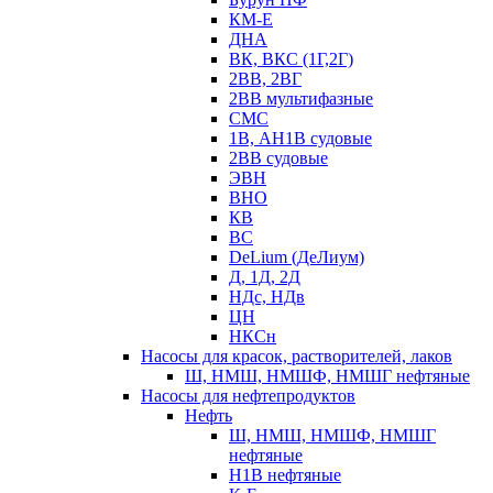
КМ-Е
ДНА
ВК, ВКС (1Г,2Г)
2ВВ, 2ВГ
2ВВ мультифазные
СМС
1В, АН1В судовые
2ВВ судовые
ЭВН
ВНО
КВ
ВС
DeLium (ДеЛиум)
Д, 1Д, 2Д
НДс, НДв
ЦН
НКСн
Насосы для красок, растворителей, лаков
Ш, НМШ, НМШФ, НМШГ нефтяные
Насосы для нефтепродуктов
Нефть
Ш, НМШ, НМШФ, НМШГ
нефтяные
Н1В нефтяные