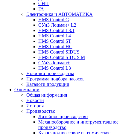
СНП
ГА
Электроника и АВТОМАТИКА
HMS Control G
СУиЗ Лоцман+ L2
HMS Control L3.1
HMS Control L4
HMS Control ST
HMS Control HC
HMS Control SIDUS
HMS Control SIDUS M
СУиЗ Лоцман+
HMS Control L3
Новинки производства
Программа подбора насосов
Каталоги продукции
О компании
Общая информация
Новости
История
Производство
Литейное производство
Механосборочное и инструментальное
производство
Кузнечно-прессовое и термическое