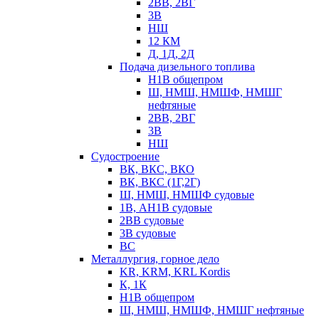
2ВВ, 2ВГ
3В
НШ
12 КМ
Д, 1Д, 2Д
Подача дизельного топлива
Н1В общепром
Ш, НМШ, НМШФ, НМШГ
нефтяные
2ВВ, 2ВГ
3В
НШ
Судостроение
ВК, ВКС, ВКО
ВК, ВКС (1Г,2Г)
Ш, НМШ, НМШФ судовые
1В, АН1В судовые
2ВВ судовые
3В судовые
ВС
Металлургия, горное дело
KR, KRM, KRL Kordis
К, 1К
Н1В общепром
Ш, НМШ, НМШФ, НМШГ нефтяные