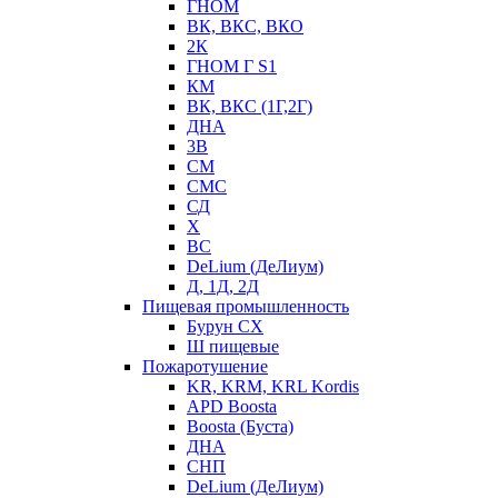
ГНОМ
ВК, ВКС, ВКО
2К
ГНОМ Г S1
КМ
ВК, ВКС (1Г,2Г)
ДНА
3В
СМ
СМС
СД
Х
ВС
DeLium (ДеЛиум)
Д, 1Д, 2Д
Пищевая промышленность
Бурун СХ
Ш пищевые
Пожаротушение
KR, KRM, KRL Kordis
APD Boosta
Boosta (Буста)
ДНА
СНП
DeLium (ДеЛиум)