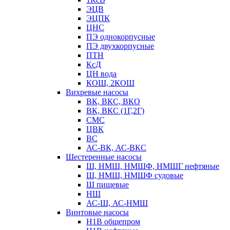
ЭЦВ
ЭЦПК
ЦНС
ПЭ однокорпусные
ПЭ двухкорпусные
ПТН
КсД
ЦН вода
КОШ, 2КОШ
Вихревые насосы
ВК, ВКС, ВКО
ВК, ВКС (1Г,2Г)
СМС
ЦВК
ВС
АС-ВК, АС-ВКС
Шестеренные насосы
Ш, НМШ, НМШФ, НМШГ нефтяные
Ш, НМШ, НМШФ судовые
Ш пищевые
НШ
АС-Ш, АС-НМШ
Винтовые насосы
Н1В общепром