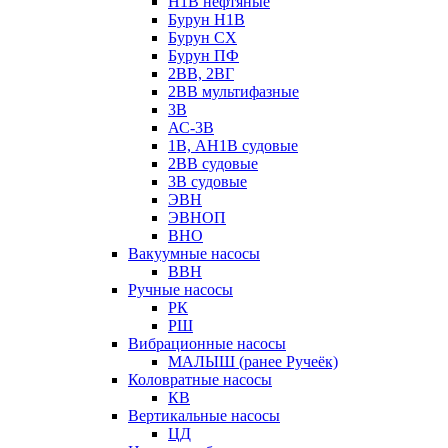
Н1В нефтяные
Бурун Н1В
Бурун СХ
Бурун ПФ
2ВВ, 2ВГ
2ВВ мультифазные
3В
АС-3В
1В, АН1В судовые
2ВВ судовые
3В судовые
ЭВН
ЭВНОП
ВНО
Вакуумные насосы
ВВН
Ручные насосы
РК
РШ
Вибрационные насосы
МАЛЫШ (ранее Ручеёк)
Коловратные насосы
КВ
Вертикальные насосы
ЦД