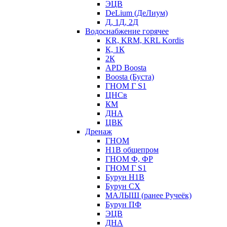
ЭЦВ
DeLium (ДеЛиум)
Д, 1Д, 2Д
Водоснабжение горячее
KR, KRM, KRL Kordis
К, 1К
2К
APD Boosta
Boosta (Буста)
ГНОМ Г S1
ЦНСв
КМ
ДНА
ЦВК
Дренаж
ГНОМ
Н1В общепром
ГНОМ Ф, ФР
ГНОМ Г S1
Бурун Н1В
Бурун СХ
МАЛЫШ (ранее Ручеёк)
Бурун ПФ
ЭЦВ
ДНА