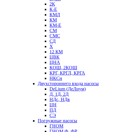
2К
К-Е
КМЛ
КМ
КМ-Е
СМ
СМС
СД
Х
12 КМ
ЦВК
ЦНА
КОШ, 2КОШ
КРГ, КРГЛ, КРГА
НКСн
Двухстороннего входа насосы
DeLium (ДеЛиум)
Д, 1Д, 2Д
НДс, НДв
ЦН
ПД
СЭ
Погружные насосы
ГНОМ
ГНОМ Ф, ФР