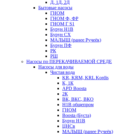
Д, 1Д, 2Д
Бытовые насосы
ГНОМ
ГНОМ Ф, ФР
ГНОМ Г S1
Бурун Н1В
Бурун СХ
МАЛЫШ (ранее Ручеёк)
Бурун ПФ
РК
РШ
Насосы по ПЕРЕКАЧИВАЕМОЙ СРЕДЕ
Насосы для воды
Чистая вода
KR, KRM, KRL Kordis
К, 1К
APD Boosta
2К
ВК, ВКС, ВКО
Н1В общепром
ГНОМ
Boosta (Буста)
Бурун Н1В
ЦНСв
МАЛЫШ (ранее Ручеёк)