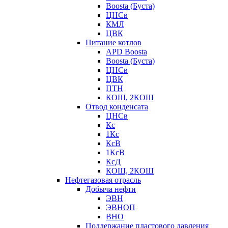
Boosta (Буста)
ЦНСв
КМЛ
ЦВК
Питание котлов
APD Boosta
Boosta (Буста)
ЦНСв
ЦВК
ПТН
КОШ, 2КОШ
Отвод конденсата
ЦНСв
Кс
1Кс
КсВ
1КсВ
КсД
КОШ, 2КОШ
Нефтегазовая отрасль
Добыча нефти
ЭВН
ЭВНОП
ВНО
Поддержание пластового давления