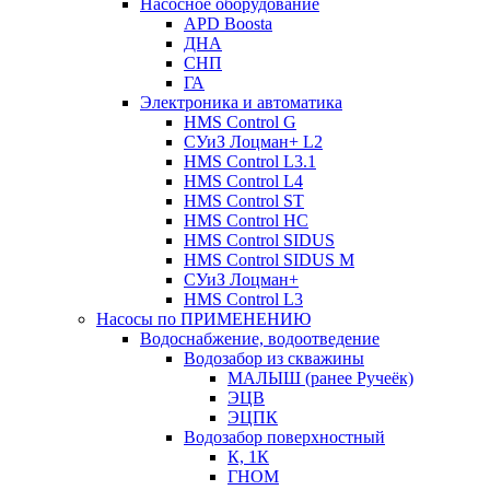
Насосное оборудование
APD Boosta
ДНА
СНП
ГА
Электроника и автоматика
HMS Control G
СУиЗ Лоцман+ L2
HMS Control L3.1
HMS Control L4
HMS Control ST
HMS Control HC
HMS Control SIDUS
HMS Control SIDUS M
СУиЗ Лоцман+
HMS Control L3
Насосы по ПРИМЕНЕНИЮ
Водоснабжение, водоотведение
Водозабор из скважины
МАЛЫШ (ранее Ручеёк)
ЭЦВ
ЭЦПК
Водозабор поверхностный
К, 1К
ГНОМ