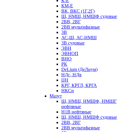
К-Е
КМ-Е
ВК, ВКС (1Г,2Г)
Ш, НМШ, НМШФ судовые
2ВВ, 2ВГ
2ВВ мультифазные
3В
АС-Ш, АС-НМШ
3В судовые
ЭВН
ЭВНОП
ВНО
РК
DeLium (ДеЛиум)
НДс, НДв
ЦН
КРГ, КРГЛ, КРГА
НКСн
Мазут
Ш, НМШ, НМШФ, НМШГ
нефтяные
Н1В нефтяные
Ш, НМШ, НМШФ судовые
2ВВ, 2ВГ
2ВВ мультифазные