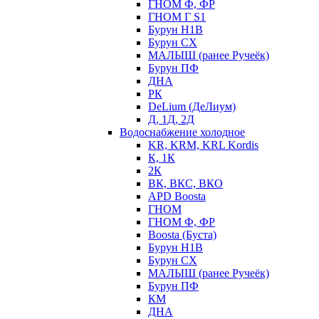
ГНОМ Ф, ФР
ГНОМ Г S1
Бурун Н1В
Бурун СХ
МАЛЫШ (ранее Ручеёк)
Бурун ПФ
ДНА
РК
DeLium (ДеЛиум)
Д, 1Д, 2Д
Водоснабжение холодное
KR, KRM, KRL Kordis
К, 1К
2К
ВК, ВКС, ВКО
APD Boosta
ГНОМ
ГНОМ Ф, ФР
Boosta (Буста)
Бурун Н1В
Бурун СХ
МАЛЫШ (ранее Ручеёк)
Бурун ПФ
КМ
ДНА