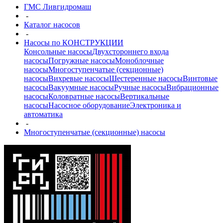
ГМС Ливгидромаш
-
Каталог насосов
-
Насосы по КОНСТРУКЦИИ
Консольные насосы
Двухстороннего входа
насосы
Погружные насосы
Моноблочные
насосы
Многоступенчатые (секционные)
насосы
Вихревые насосы
Шестеренные насосы
Винтовые
насосы
Вакуумные насосы
Ручные насосы
Вибрационные
насосы
Коловратные насосы
Вертикальные
насосы
Насосное оборудование
Электроника и
автоматика
-
Многоступенчатые (секционные) насосы