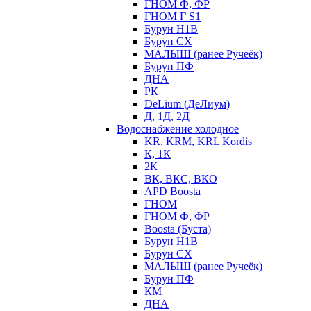
ГНОМ Ф, ФР
ГНОМ Г S1
Бурун Н1В
Бурун СХ
МАЛЫШ (ранее Ручеёк)
Бурун ПФ
ДНА
РК
DeLium (ДеЛиум)
Д, 1Д, 2Д
Водоснабжение холодное
KR, KRM, KRL Kordis
К, 1К
2К
ВК, ВКС, ВКО
APD Boosta
ГНОМ
ГНОМ Ф, ФР
Boosta (Буста)
Бурун Н1В
Бурун СХ
МАЛЫШ (ранее Ручеёк)
Бурун ПФ
КМ
ДНА