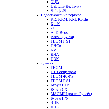
ЭЦВ
DeLium (ДеЛиум)
Д, 1Д, 2Д
Водоснабжение горячее
KR, KRM, KRL Kordis
К, 1К
2К
APD Boosta
Boosta (Буста)
ГНОМ Г S1
ЦНСв
КМ
ДНА
ЦВК
Дренаж
ГНОМ
Н1В общепром
ГНОМ Ф, ФР
ГНОМ Г S1
Бурун Н1В
Бурун СХ
МАЛЫШ (ранее Ручеёк)
Бурун ПФ
ЭЦВ
ДНА