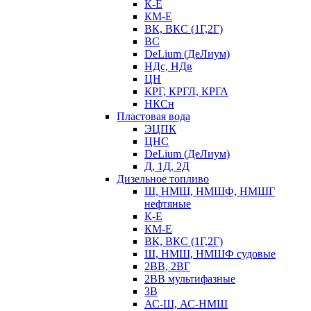
К-Е
КМ-Е
ВК, ВКС (1Г,2Г)
ВС
DeLium (ДеЛиум)
НДс, НДв
ЦН
КРГ, КРГЛ, КРГА
НКСн
Пластовая вода
ЭЦПК
ЦНС
DeLium (ДеЛиум)
Д, 1Д, 2Д
Дизельное топливо
Ш, НМШ, НМШФ, НМШГ
нефтяные
К-Е
КМ-Е
ВК, ВКС (1Г,2Г)
Ш, НМШ, НМШФ судовые
2ВВ, 2ВГ
2ВВ мультифазные
3В
АС-Ш, АС-НМШ