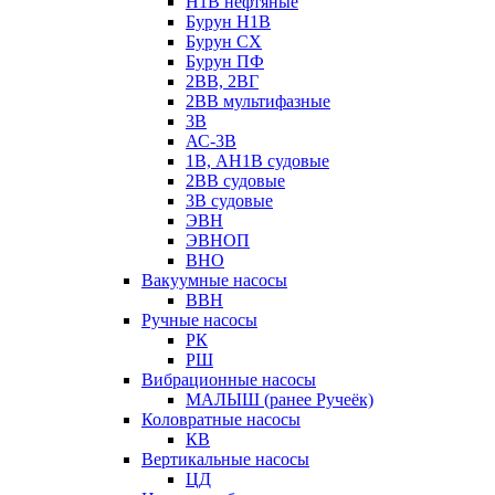
Н1В нефтяные
Бурун Н1В
Бурун СХ
Бурун ПФ
2ВВ, 2ВГ
2ВВ мультифазные
3В
АС-3В
1В, АН1В судовые
2ВВ судовые
3В судовые
ЭВН
ЭВНОП
ВНО
Вакуумные насосы
ВВН
Ручные насосы
РК
РШ
Вибрационные насосы
МАЛЫШ (ранее Ручеёк)
Коловратные насосы
КВ
Вертикальные насосы
ЦД