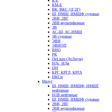
К-Е
КМ-Е
ВК, ВКС (1Г,2Г)
Ш, НМШ, НМШФ судовые
2ВВ, 2ВГ
2ВВ мультифазные
3В
АС-Ш, АС-НМШ
3В судовые
ЭВН
ЭВНОП
ВНО
РК
DeLium (ДеЛиум)
НДс, НДв
ЦН
КРГ, КРГЛ, КРГА
НКСн
Мазут
Ш, НМШ, НМШФ, НМШГ
нефтяные
Н1В нефтяные
Ш, НМШ, НМШФ судовые
2ВВ, 2ВГ
2ВВ мультифазные