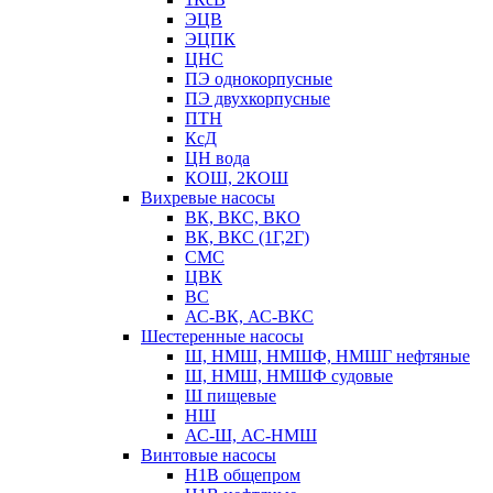
ЭЦВ
ЭЦПК
ЦНС
ПЭ однокорпусные
ПЭ двухкорпусные
ПТН
КсД
ЦН вода
КОШ, 2КОШ
Вихревые насосы
ВК, ВКС, ВКО
ВК, ВКС (1Г,2Г)
СМС
ЦВК
ВС
АС-ВК, АС-ВКС
Шестеренные насосы
Ш, НМШ, НМШФ, НМШГ нефтяные
Ш, НМШ, НМШФ судовые
Ш пищевые
НШ
АС-Ш, АС-НМШ
Винтовые насосы
Н1В общепром