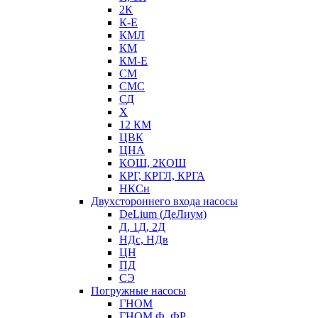
2К
К-Е
КМЛ
КМ
КМ-Е
СМ
СМС
СД
Х
12 КМ
ЦВК
ЦНА
КОШ, 2КОШ
КРГ, КРГЛ, КРГА
НКСн
Двухстороннего входа насосы
DeLium (ДеЛиум)
Д, 1Д, 2Д
НДс, НДв
ЦН
ПД
СЭ
Погружные насосы
ГНОМ
ГНОМ Ф, ФР