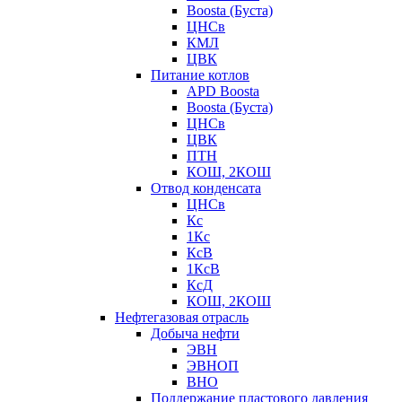
Boosta (Буста)
ЦНСв
КМЛ
ЦВК
Питание котлов
APD Boosta
Boosta (Буста)
ЦНСв
ЦВК
ПТН
КОШ, 2КОШ
Отвод конденсата
ЦНСв
Кс
1Кс
КсВ
1КсВ
КсД
КОШ, 2КОШ
Нефтегазовая отрасль
Добыча нефти
ЭВН
ЭВНОП
ВНО
Поддержание пластового давления