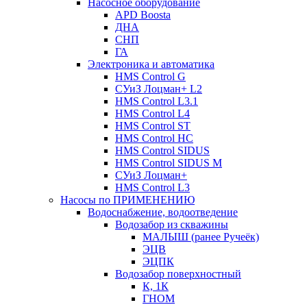
Насосное оборудование
APD Boosta
ДНА
СНП
ГА
Электроника и автоматика
HMS Control G
СУиЗ Лоцман+ L2
HMS Control L3.1
HMS Control L4
HMS Control ST
HMS Control HC
HMS Control SIDUS
HMS Control SIDUS M
СУиЗ Лоцман+
HMS Control L3
Насосы по ПРИМЕНЕНИЮ
Водоснабжение, водоотведение
Водозабор из скважины
МАЛЫШ (ранее Ручеёк)
ЭЦВ
ЭЦПК
Водозабор поверхностный
К, 1К
ГНОМ