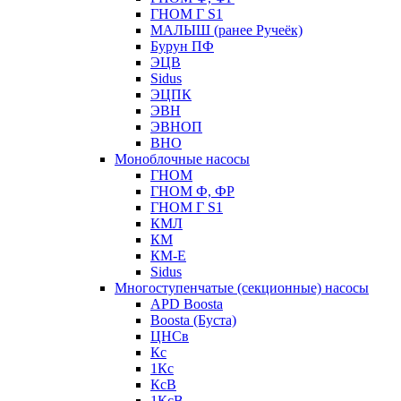
ГНОМ Г S1
МАЛЫШ (ранее Ручеёк)
Бурун ПФ
ЭЦВ
Sidus
ЭЦПК
ЭВН
ЭВНОП
ВНО
Моноблочные насосы
ГНОМ
ГНОМ Ф, ФР
ГНОМ Г S1
КМЛ
КМ
КМ-Е
Sidus
Многоступенчатые (секционные) насосы
APD Boosta
Boosta (Буста)
ЦНСв
Кс
1Кс
КсВ
1КсВ