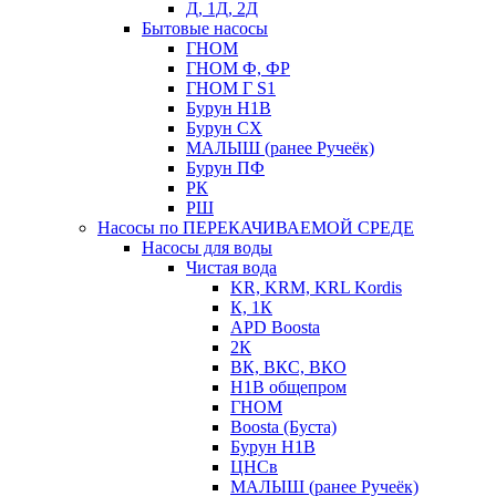
Д, 1Д, 2Д
Бытовые насосы
ГНОМ
ГНОМ Ф, ФР
ГНОМ Г S1
Бурун Н1В
Бурун СХ
МАЛЫШ (ранее Ручеёк)
Бурун ПФ
РК
РШ
Насосы по ПЕРЕКАЧИВАЕМОЙ СРЕДЕ
Насосы для воды
Чистая вода
KR, KRM, KRL Kordis
К, 1К
APD Boosta
2К
ВК, ВКС, ВКО
Н1В общепром
ГНОМ
Boosta (Буста)
Бурун Н1В
ЦНСв
МАЛЫШ (ранее Ручеёк)