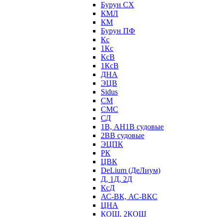
Бурун СХ
КМЛ
КМ
Бурун ПФ
Кс
1Кс
КсВ
1КсВ
ДНА
ЭЦВ
Sidus
СМ
СМС
СД
1В, АН1В судовые
2ВВ судовые
ЭЦПК
РК
ЦВК
DeLium (ДеЛиум)
Д, 1Д, 2Д
КсД
АС-ВК, АС-ВКС
ЦНА
КОШ, 2КОШ