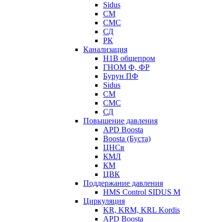
Sidus
СМ
СМС
СД
РК
Канализация
Н1В общепром
ГНОМ Ф, ФР
Бурун ПФ
Sidus
СМ
СМС
СД
Повышение давления
APD Boosta
Boosta (Буста)
ЦНСв
КМЛ
КМ
ЦВК
Поддержание давления
HMS Control SIDUS M
Циркуляция
KR, KRM, KRL Kordis
APD Boosta