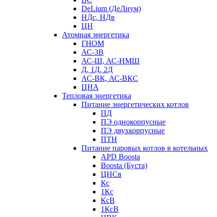
DeLium (ДеЛиум)
НДс, НДв
ЦН
Атомная энергетика
ГНОМ
АС-3В
АС-Ш, АС-НМШ
Д, 1Д, 2Д
АС-ВК, АС-ВКС
ЦНА
Тепловая энергетика
Питание энергетических котлов
ПД
ПЭ однокорпусные
ПЭ двухкорпусные
ПТН
Питание паровых котлов в котельных
APD Boosta
Boosta (Буста)
ЦНСв
Кс
1Кс
КсВ
1КсВ