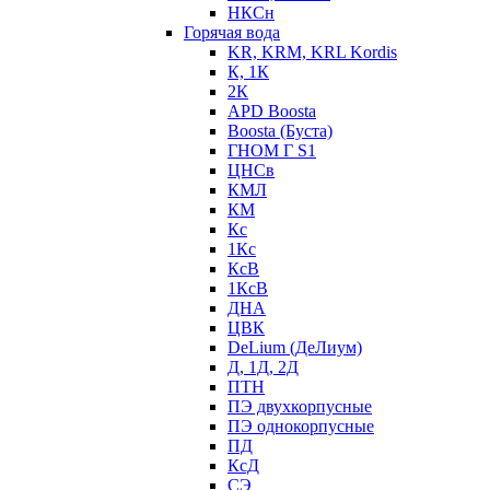
НКСн
Горячая вода
KR, KRM, KRL Kordis
К, 1К
2К
APD Boosta
Boosta (Буста)
ГНОМ Г S1
ЦНСв
КМЛ
КМ
Кс
1Кс
КсВ
1КсВ
ДНА
ЦВК
DeLium (ДеЛиум)
Д, 1Д, 2Д
ПТН
ПЭ двухкорпусные
ПЭ однокорпусные
ПД
КсД
СЭ