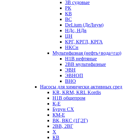
3В судовые
РК
КВ
ВС
DeLium (ДеЛиум)
НДс, НДв
ЦН
КРГ, КРГЛ, КРГА
НКСн
Мультифазная (нефть+вода+газ)
Н1В нефтяные
2ВВ мультифазные
ЭВН
ЭВНОП
ВНО
Насосы для химически активных сред
KR, KRM, KRL Kordis
Н1В общепром
К-Е
Бурун СХ
КМ-Е
ВК, ВКС (1Г,2Г)
2ВВ, 2ВГ
Х
КВ