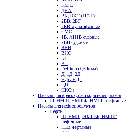
КМ-Е
ДНА
ВК, ВКС (1Г,2Г)
2ВВ, 2ВГ
2ВВ мультифазные
СМС
1В, АН1В судовые
2ВВ судовые
ЭВН
ВНО
КВ
ВС
DeLium (ДеЛиум)
Д, 1Д, 2Д
НДс, НДв
ЦН
НКСн
Насосы для красок, растворителей, лаков
Ш, НМШ, НМШФ, НМШГ нефтяные
Насосы для нефтепродуктов
Нефть
Ш, НМШ, НМШФ, НМШГ
нефтяные
Н1В нефтяные