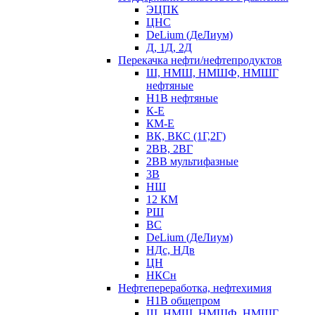
ЭЦПК
ЦНС
DeLium (ДеЛиум)
Д, 1Д, 2Д
Перекачка нефти/нефтепродуктов
Ш, НМШ, НМШФ, НМШГ
нефтяные
Н1В нефтяные
К-Е
КМ-Е
ВК, ВКС (1Г,2Г)
2ВВ, 2ВГ
2ВВ мультифазные
3В
НШ
12 КМ
РШ
ВС
DeLium (ДеЛиум)
НДс, НДв
ЦН
НКСн
Нефтепереработка, нефтехимия
Н1В общепром
Ш, НМШ, НМШФ, НМШГ