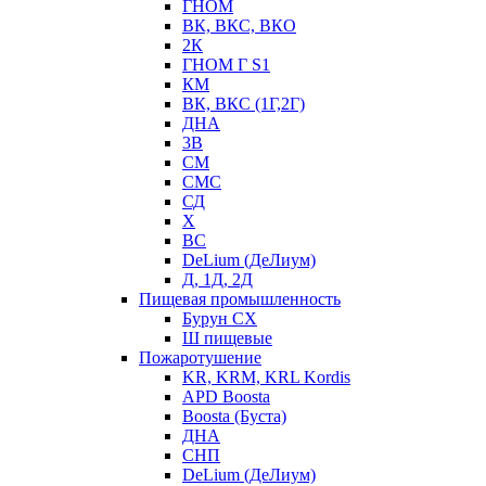
ГНОМ
ВК, ВКС, ВКО
2К
ГНОМ Г S1
КМ
ВК, ВКС (1Г,2Г)
ДНА
3В
СМ
СМС
СД
Х
ВС
DeLium (ДеЛиум)
Д, 1Д, 2Д
Пищевая промышленность
Бурун СХ
Ш пищевые
Пожаротушение
KR, KRM, KRL Kordis
APD Boosta
Boosta (Буста)
ДНА
СНП
DeLium (ДеЛиум)