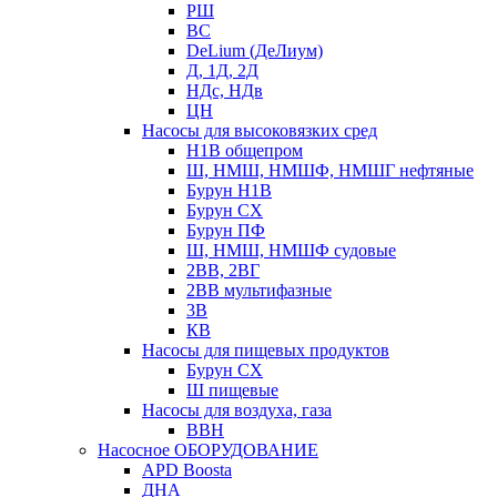
РШ
ВС
DeLium (ДеЛиум)
Д, 1Д, 2Д
НДс, НДв
ЦН
Насосы для высоковязких сред
Н1В общепром
Ш, НМШ, НМШФ, НМШГ нефтяные
Бурун Н1В
Бурун СХ
Бурун ПФ
Ш, НМШ, НМШФ судовые
2ВВ, 2ВГ
2ВВ мультифазные
3В
КВ
Насосы для пищевых продуктов
Бурун СХ
Ш пищевые
Насосы для воздуха, газа
ВВН
Насосное ОБОРУДОВАНИЕ
APD Boosta
ДНА