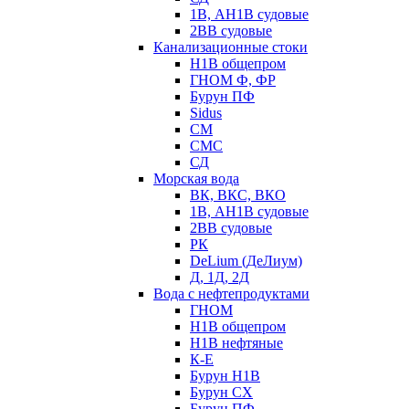
1В, АН1В судовые
2ВВ судовые
Канализационные стоки
Н1В общепром
ГНОМ Ф, ФР
Бурун ПФ
Sidus
СМ
СМС
СД
Морская вода
ВК, ВКС, ВКО
1В, АН1В судовые
2ВВ судовые
РК
DeLium (ДеЛиум)
Д, 1Д, 2Д
Вода с нефтепродуктами
ГНОМ
Н1В общепром
Н1В нефтяные
К-Е
Бурун Н1В
Бурун СХ
Бурун ПФ