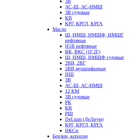
3В
АС-Ш, АС-НМШ
3В судовые
КВ
КРГ, КРГЛ, КРГА
Масло
Ш, НМШ, НМШФ, НМШГ
нефтяные
Н1В нефтяные
ВК, ВКС (1Г,2Г)
Ш, НМШ, НМШФ судовые
2ВВ, 2ВГ
2ВВ мультифазные
НШ
3В
АС-Ш, АС-НМШ
12 КМ
3В судовые
РК
КВ
РШ
DeLium (ДеЛиум)
КРГ, КРГЛ, КРГА
НКСн
Бензин, керосин