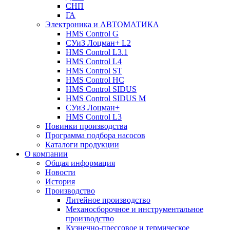
СНП
ГА
Электроника и АВТОМАТИКА
HMS Control G
СУиЗ Лоцман+ L2
HMS Control L3.1
HMS Control L4
HMS Control ST
HMS Control HC
HMS Control SIDUS
HMS Control SIDUS M
СУиЗ Лоцман+
HMS Control L3
Новинки производства
Программа подбора насосов
Каталоги продукции
О компании
Общая информация
Новости
История
Производство
Литейное производство
Механосборочное и инструментальное
производство
Кузнечно-прессовое и термическое