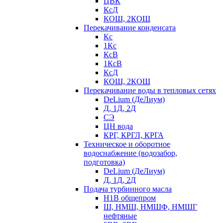
ЦВК
КсД
КОШ, 2КОШ
Перекачивание конденсата
Кс
1Кс
КсВ
1КсВ
КсД
КОШ, 2КОШ
Перекачивание воды в тепловых сетях
DeLium (ДеЛиум)
Д, 1Д, 2Д
СЭ
ЦН вода
КРГ, КРГЛ, КРГА
Техническое и оборотное
водоснабжение (водозабор,
подготовка)
DeLium (ДеЛиум)
Д, 1Д, 2Д
Подача турбинного масла
Н1В общепром
Ш, НМШ, НМШФ, НМШГ
нефтяные