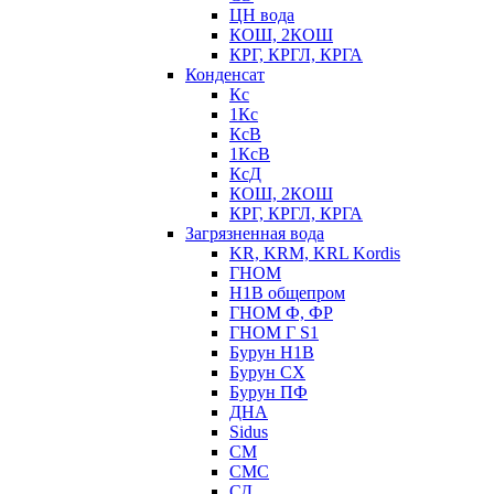
ЦН вода
КОШ, 2КОШ
КРГ, КРГЛ, КРГА
Конденсат
Кс
1Кс
КсВ
1КсВ
КсД
КОШ, 2КОШ
КРГ, КРГЛ, КРГА
Загрязненная вода
KR, KRM, KRL Kordis
ГНОМ
Н1В общепром
ГНОМ Ф, ФР
ГНОМ Г S1
Бурун Н1В
Бурун СХ
Бурун ПФ
ДНА
Sidus
СМ
СМС
СД