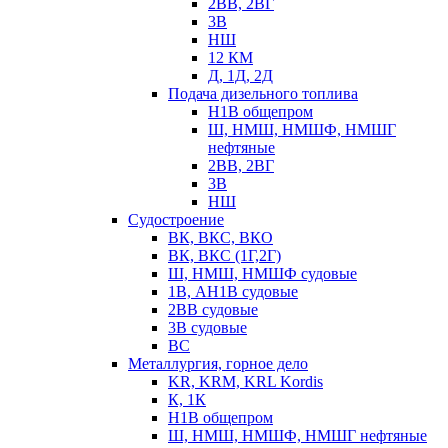
2ВВ, 2ВГ
3В
НШ
12 КМ
Д, 1Д, 2Д
Подача дизельного топлива
Н1В общепром
Ш, НМШ, НМШФ, НМШГ
нефтяные
2ВВ, 2ВГ
3В
НШ
Судостроение
ВК, ВКС, ВКО
ВК, ВКС (1Г,2Г)
Ш, НМШ, НМШФ судовые
1В, АН1В судовые
2ВВ судовые
3В судовые
ВС
Металлургия, горное дело
KR, KRM, KRL Kordis
К, 1К
Н1В общепром
Ш, НМШ, НМШФ, НМШГ нефтяные