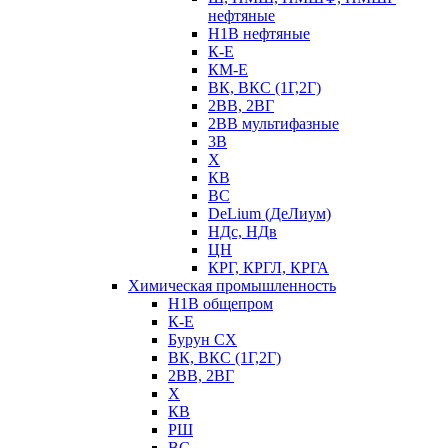
нефтяные
Н1В нефтяные
К-Е
КМ-Е
ВК, ВКС (1Г,2Г)
2ВВ, 2ВГ
2ВВ мультифазные
3В
Х
КВ
ВС
DeLium (ДеЛиум)
НДс, НДв
ЦН
КРГ, КРГЛ, КРГА
Химическая промышленность
Н1В общепром
К-Е
Бурун СХ
ВК, ВКС (1Г,2Г)
2ВВ, 2ВГ
Х
КВ
РШ
ВС