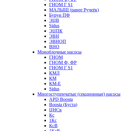
ГНОМ Г S1
МАЛЫШ (ранее Ручеёк)
Бурун ПФ
ЭЦВ
Sidus
ЭЦПК
ЭВН
ЭВНОП
ВНО
Моноблочные насосы
ГНОМ
ГНОМ Ф, ФР
ГНОМ Г S1
КМЛ
КМ
КМ-Е
Sidus
Многоступенчатые (секционные) насосы
APD Boosta
Boosta (Буста)
ЦНСв
Кс
1Кс
КсВ
1КсВ