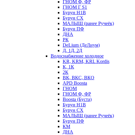
ГНОМ Ф, ФР
ГНОМ Г S1
Бурун Н1В
Бурун СХ
МАЛЫШ (ранее Ручеёк)
Бурун ПФ
ДНА
РК
DeLium (ДеЛиум)
Д, 1Д, 2Д
Водоснабжение холодное
KR, KRM, KRL Kordis
К, 1К
2К
ВК, ВКС, ВКО
APD Boosta
ГНОМ
ГНОМ Ф, ФР
Boosta (Буста)
Бурун Н1В
Бурун СХ
МАЛЫШ (ранее Ручеёк)
Бурун ПФ
КМ
ДНА