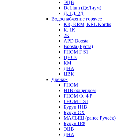
ЭЦВ
DeLium (ДеЛиум)
Д, 1Д, 2Д
Водоснабжение горячее
KR, KRM, KRL Kordis
К, 1К
2К
APD Boosta
Boosta (Буста)
ГНОМ Г S1
ЦНСв
КМ
ДНА
ЦВК
Дренаж
ГНОМ
Н1В общепром
ГНОМ Ф, ФР
ГНОМ Г S1
Бурун Н1В
Бурун СХ
МАЛЫШ (ранее Ручеёк)
Бурун ПФ
ЭЦВ
ДНА