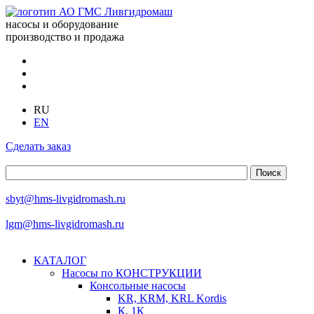
насосы и оборудование
производство и продажа
RU
EN
Сделать заказ
sbyt@hms-livgidromash.ru
lgm@hms-livgidromash.ru
КАТАЛОГ
Насосы по КОНСТРУКЦИИ
Консольные насосы
KR, KRM, KRL Kordis
К, 1К