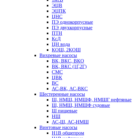
ЭЦВ
ЭЦПК
ЦНС
ПЭ однокорпусные
ПЭ двухкорпусные
ПТН
КсД
ЦН вода
КОШ, 2КОШ
Вихревые насосы
ВК, ВКС, ВКО
ВК, ВКС (1Г,2Г)
СМС
ЦВК
ВС
АС-ВК, АС-ВКС
Шестеренные насосы
Ш, НМШ, НМШФ, НМШГ нефтяные
Ш, НМШ, НМШФ судовые
Ш пищевые
НШ
АС-Ш, АС-НМШ
Винтовые насосы
Н1В общепром