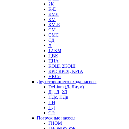
2К
К-Е
КМЛ
КМ
КМ-Е
СМ
СМС
СД
Х
12 КМ
ЦВК
ЦНА
КОШ, 2КОШ
КРГ, КРГЛ, КРГА
НКСн
Двухстороннего входа насосы
DeLium (ДеЛиум)
Д, 1Д, 2Д
НДс, НДв
ЦН
ПД
СЭ
Погружные насосы
ГНОМ
ГНОМ Ф, ФР