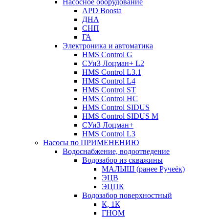
Насосное оборудование
APD Boosta
ДНА
СНП
ГА
Электроника и автоматика
HMS Control G
СУиЗ Лоцман+ L2
HMS Control L3.1
HMS Control L4
HMS Control ST
HMS Control HC
HMS Control SIDUS
HMS Control SIDUS M
СУиЗ Лоцман+
HMS Control L3
Насосы по ПРИМЕНЕНИЮ
Водоснабжение, водоотведение
Водозабор из скважины
МАЛЫШ (ранее Ручеёк)
ЭЦВ
ЭЦПК
Водозабор поверхностный
К, 1К
ГНОМ