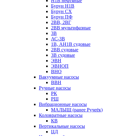
Н1В нефтяные
Бурун Н1В
Бурун СХ
Бурун ПФ
2ВВ, 2ВГ
2ВВ мультифазные
3В
АС-3В
1В, АН1В судовые
2ВВ судовые
3В судовые
ЭВН
ЭВНОП
ВНО
Вакуумные насосы
ВВН
Ручные насосы
РК
РШ
Вибрационные насосы
МАЛЫШ (ранее Ручеёк)
Коловратные насосы
КВ
Вертикальные насосы
ЦД