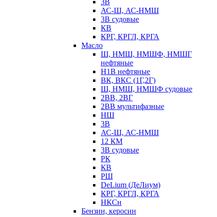
3В
АС-Ш, АС-НМШ
3В судовые
КВ
КРГ, КРГЛ, КРГА
Масло
Ш, НМШ, НМШФ, НМШГ
нефтяные
Н1В нефтяные
ВК, ВКС (1Г,2Г)
Ш, НМШ, НМШФ судовые
2ВВ, 2ВГ
2ВВ мультифазные
НШ
3В
АС-Ш, АС-НМШ
12 КМ
3В судовые
РК
КВ
РШ
DeLium (ДеЛиум)
КРГ, КРГЛ, КРГА
НКСн
Бензин, керосин