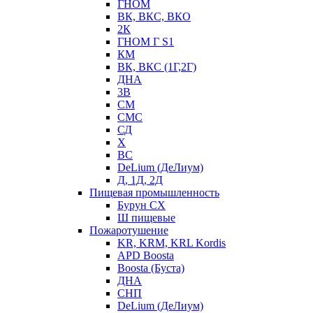
ГНОМ
ВК, ВКС, ВКО
2К
ГНОМ Г S1
КМ
ВК, ВКС (1Г,2Г)
ДНА
3В
СМ
СМС
СД
Х
ВС
DeLium (ДеЛиум)
Д, 1Д, 2Д
Пищевая промышленность
Бурун СХ
Ш пищевые
Пожаротушение
KR, KRM, KRL Kordis
APD Boosta
Boosta (Буста)
ДНА
СНП
DeLium (ДеЛиум)