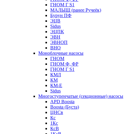
ГНОМ Г S1
МАЛЫШ (ранее Ручеёк)
Бурун ПФ
ЭЦВ
Sidus
ЭЦПК
ЭВН
ЭВНОП
ВНО
Моноблочные насосы
ГНОМ
ГНОМ Ф, ФР
ГНОМ Г S1
КМЛ
КМ
КМ-Е
Sidus
Многоступенчатые (секционные) насосы
APD Boosta
Boosta (Буста)
ЦНСв
Кс
1Кс
КсВ
1КсВ