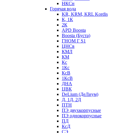
НКСн
Горячая вода
KR, KRM, KRL Kordis
К, 1К
2К
APD Boosta
Boosta (Буста)
ГНОМ Г S1
ЦНСв
КМЛ
КМ
Кс
1Кс
КсВ
1КсВ
ДНА
ЦВК
DeLium (ДеЛиум)
Д, 1Д, 2Д
ПТН
ПЭ двухкорпусные
ПЭ однокорпусные
ПД
КсД
СЭ