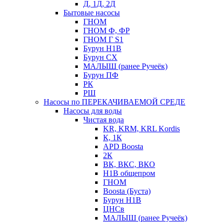
Д, 1Д, 2Д
Бытовые насосы
ГНОМ
ГНОМ Ф, ФР
ГНОМ Г S1
Бурун Н1В
Бурун СХ
МАЛЫШ (ранее Ручеёк)
Бурун ПФ
РК
РШ
Насосы по ПЕРЕКАЧИВАЕМОЙ СРЕДЕ
Насосы для воды
Чистая вода
KR, KRM, KRL Kordis
К, 1К
APD Boosta
2К
ВК, ВКС, ВКО
Н1В общепром
ГНОМ
Boosta (Буста)
Бурун Н1В
ЦНСв
МАЛЫШ (ранее Ручеёк)