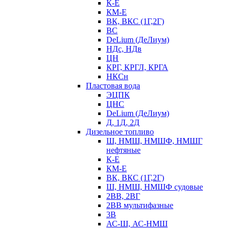
К-Е
КМ-Е
ВК, ВКС (1Г,2Г)
ВС
DeLium (ДеЛиум)
НДс, НДв
ЦН
КРГ, КРГЛ, КРГА
НКСн
Пластовая вода
ЭЦПК
ЦНС
DeLium (ДеЛиум)
Д, 1Д, 2Д
Дизельное топливо
Ш, НМШ, НМШФ, НМШГ
нефтяные
К-Е
КМ-Е
ВК, ВКС (1Г,2Г)
Ш, НМШ, НМШФ судовые
2ВВ, 2ВГ
2ВВ мультифазные
3В
АС-Ш, АС-НМШ