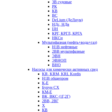
3В судовые
РК
КВ
ВС
DeLium (ДеЛиум)
НДс, НДв
ЦН
КРГ, КРГЛ, КРГА
НКСн
Мультифазная (нефть+вода+газ)
Н1В нефтяные
2ВВ мультифазные
ЭВН
ЭВНОП
ВНО
Насосы для химически активных сред
KR, KRM, KRL Kordis
Н1В общепром
К-Е
Бурун СХ
КМ-Е
ВК, ВКС (1Г,2Г)
2ВВ, 2ВГ
Х
КВ