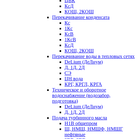
ЦВК
КсД
КОШ, 2КОШ
Перекачивание конденсата
Кс
1Кс
КсВ
1КсВ
КсД
КОШ, 2КОШ
Перекачивание воды в тепловых сетях
DeLium (ДеЛиум)
Д, 1Д, 2Д
СЭ
ЦН вода
КРГ, КРГЛ, КРГА
Техническое и оборотное
водоснабжение (водозабор,
подготовка)
DeLium (ДеЛиум)
Д, 1Д, 2Д
Подача турбинного масла
Н1В общепром
Ш, НМШ, НМШФ, НМШГ
нефтяные