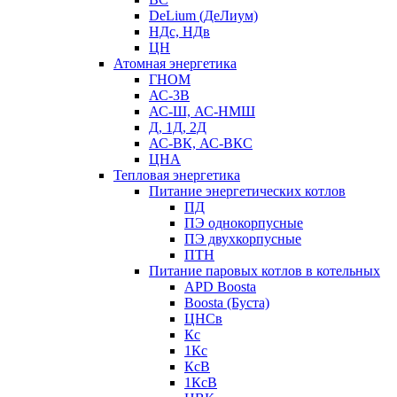
DeLium (ДеЛиум)
НДс, НДв
ЦН
Атомная энергетика
ГНОМ
АС-3В
АС-Ш, АС-НМШ
Д, 1Д, 2Д
АС-ВК, АС-ВКС
ЦНА
Тепловая энергетика
Питание энергетических котлов
ПД
ПЭ однокорпусные
ПЭ двухкорпусные
ПТН
Питание паровых котлов в котельных
APD Boosta
Boosta (Буста)
ЦНСв
Кс
1Кс
КсВ
1КсВ