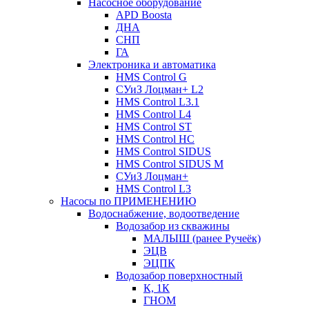
Насосное оборудование
APD Boosta
ДНА
СНП
ГА
Электроника и автоматика
HMS Control G
СУиЗ Лоцман+ L2
HMS Control L3.1
HMS Control L4
HMS Control ST
HMS Control HC
HMS Control SIDUS
HMS Control SIDUS M
СУиЗ Лоцман+
HMS Control L3
Насосы по ПРИМЕНЕНИЮ
Водоснабжение, водоотведение
Водозабор из скважины
МАЛЫШ (ранее Ручеёк)
ЭЦВ
ЭЦПК
Водозабор поверхностный
К, 1К
ГНОМ