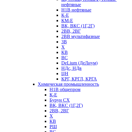
нефтяные
Н1В нефтяные
К-Е
КМ-Е
ВК, ВКС (1Г,2Г)
2ВВ, 2ВГ
2ВВ мультифазные
3В
Х
КВ
ВС
DeLium (ДеЛиум)
НДс, НДв
ЦН
КРГ, КРГЛ, КРГА
Химическая промышленность
Н1В общепром
К-Е
Бурун СХ
ВК, ВКС (1Г,2Г)
2ВВ, 2ВГ
Х
КВ
РШ
ВС