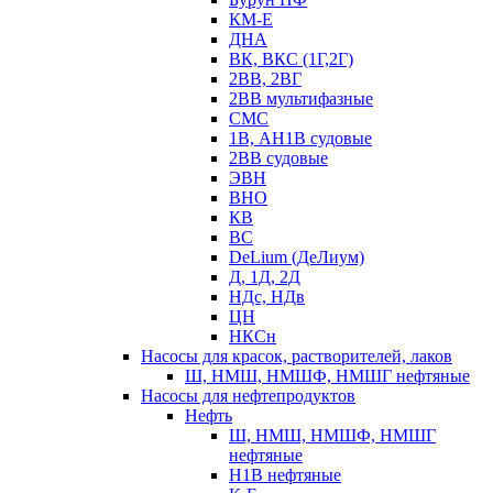
КМ-Е
ДНА
ВК, ВКС (1Г,2Г)
2ВВ, 2ВГ
2ВВ мультифазные
СМС
1В, АН1В судовые
2ВВ судовые
ЭВН
ВНО
КВ
ВС
DeLium (ДеЛиум)
Д, 1Д, 2Д
НДс, НДв
ЦН
НКСн
Насосы для красок, растворителей, лаков
Ш, НМШ, НМШФ, НМШГ нефтяные
Насосы для нефтепродуктов
Нефть
Ш, НМШ, НМШФ, НМШГ
нефтяные
Н1В нефтяные