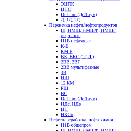
ЭЦПК
ЦНС
DeLium (ДеЛиум)
Д, 1Д, 2Д
Перекачка нефти/нефтепродуктов
Ш, НМШ, НМШФ, НМШГ
нефтяные
Н1В нефтяные
К-Е
КМ-Е
ВК, ВКС (1Г,2Г)
2ВВ, 2ВГ
2ВВ мультифазные
3В
НШ
12 КМ
РШ
ВС
DeLium (ДеЛиум)
НДс, НДв
ЦН
НКСн
Нефтепереработка, нефтехимия
Н1В общепром
Ш, НМШ, НМШФ, НМШГ