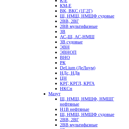
К-Е
КМ-Е
ВК, ВКС (1Г,2Г)
Ш, НМШ, НМШФ судовые
2ВВ, 2ВГ
2ВВ мультифазные
3В
АС-Ш, АС-НМШ
3В судовые
ЭВН
ЭВНОП
ВНО
РК
DeLium (ДеЛиум)
НДс, НДв
ЦН
КРГ, КРГЛ, КРГА
НКСн
Мазут
Ш, НМШ, НМШФ, НМШГ
нефтяные
Н1В нефтяные
Ш, НМШ, НМШФ судовые
2ВВ, 2ВГ
2ВВ мультифазные