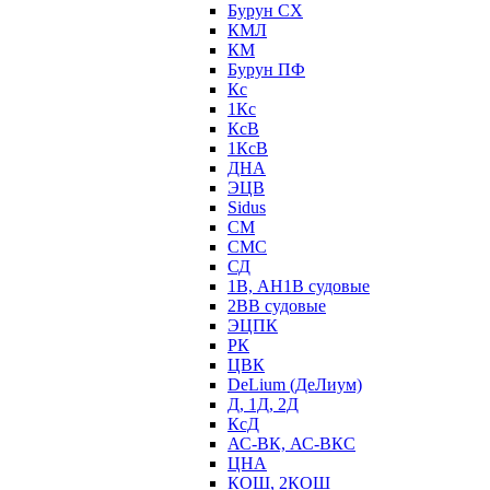
Бурун СХ
КМЛ
КМ
Бурун ПФ
Кс
1Кс
КсВ
1КсВ
ДНА
ЭЦВ
Sidus
СМ
СМС
СД
1В, АН1В судовые
2ВВ судовые
ЭЦПК
РК
ЦВК
DeLium (ДеЛиум)
Д, 1Д, 2Д
КсД
АС-ВК, АС-ВКС
ЦНА
КОШ, 2КОШ