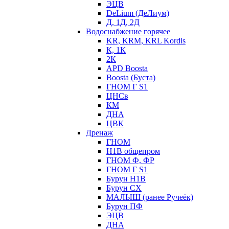
ЭЦВ
DeLium (ДеЛиум)
Д, 1Д, 2Д
Водоснабжение горячее
KR, KRM, KRL Kordis
К, 1К
2К
APD Boosta
Boosta (Буста)
ГНОМ Г S1
ЦНСв
КМ
ДНА
ЦВК
Дренаж
ГНОМ
Н1В общепром
ГНОМ Ф, ФР
ГНОМ Г S1
Бурун Н1В
Бурун СХ
МАЛЫШ (ранее Ручеёк)
Бурун ПФ
ЭЦВ
ДНА