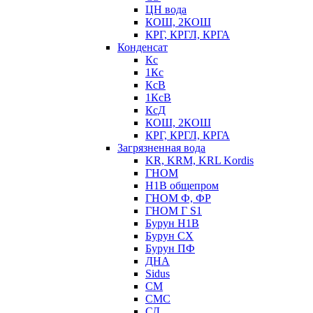
ЦН вода
КОШ, 2КОШ
КРГ, КРГЛ, КРГА
Конденсат
Кс
1Кс
КсВ
1КсВ
КсД
КОШ, 2КОШ
КРГ, КРГЛ, КРГА
Загрязненная вода
KR, KRM, KRL Kordis
ГНОМ
Н1В общепром
ГНОМ Ф, ФР
ГНОМ Г S1
Бурун Н1В
Бурун СХ
Бурун ПФ
ДНА
Sidus
СМ
СМС
СД