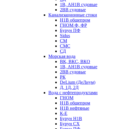
1В, АН1В судовые
2ВВ судовые
Канализационные стоки
Н1В общепром
ГНОМ Ф, ФР
Бурун ПФ
Sidus
СМ
СМС
СД
Морская вода
ВК, ВКС, ВКО
1В, АН1В судовые
2ВВ судовые
РК
DeLium (ДеЛиум)
Д, 1Д, 2Д
Вода с нефтепродуктами
ГНОМ
Н1В общепром
Н1В нефтяные
К-Е
Бурун Н1В
Бурун СХ
Бурун ПФ