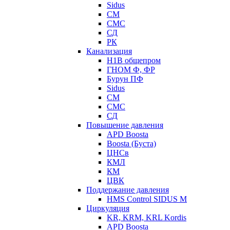
Sidus
СМ
СМС
СД
РК
Канализация
Н1В общепром
ГНОМ Ф, ФР
Бурун ПФ
Sidus
СМ
СМС
СД
Повышение давления
APD Boosta
Boosta (Буста)
ЦНСв
КМЛ
КМ
ЦВК
Поддержание давления
HMS Control SIDUS M
Циркуляция
KR, KRM, KRL Kordis
APD Boosta