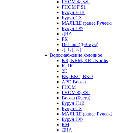
ГНОМ Ф, ФР
ГНОМ Г S1
Бурун Н1В
Бурун СХ
МАЛЫШ (ранее Ручеёк)
Бурун ПФ
ДНА
РК
DeLium (ДеЛиум)
Д, 1Д, 2Д
Водоснабжение холодное
KR, KRM, KRL Kordis
К, 1К
2К
ВК, ВКС, ВКО
APD Boosta
ГНОМ
ГНОМ Ф, ФР
Boosta (Буста)
Бурун Н1В
Бурун СХ
МАЛЫШ (ранее Ручеёк)
Бурун ПФ
КМ
ДНА