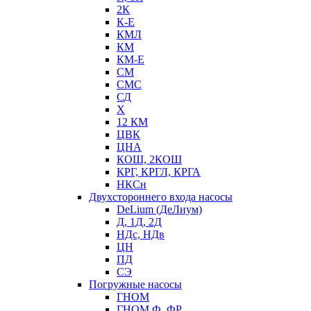
2К
К-Е
КМЛ
КМ
КМ-Е
СМ
СМС
СД
Х
12 КМ
ЦВК
ЦНА
КОШ, 2КОШ
КРГ, КРГЛ, КРГА
НКСн
Двухстороннего входа насосы
DeLium (ДеЛиум)
Д, 1Д, 2Д
НДс, НДв
ЦН
ПД
СЭ
Погружные насосы
ГНОМ
ГНОМ Ф, ФР