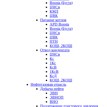
Boosta (Буста)
ЦНСв
КМЛ
ЦВК
Питание котлов
APD Boosta
Boosta (Буста)
ЦНСв
ЦВК
ПТН
КОШ, 2КОШ
Отвод конденсата
ЦНСв
Кс
1Кс
КсВ
1КсВ
КсД
КОШ, 2КОШ
Нефтегазовая отрасль
Добыча нефти
ЭВН
ЭВНОП
ВНО
Поддержание пластового давления