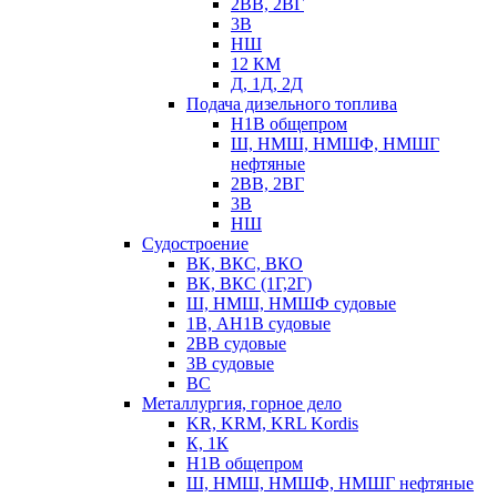
2ВВ, 2ВГ
3В
НШ
12 КМ
Д, 1Д, 2Д
Подача дизельного топлива
Н1В общепром
Ш, НМШ, НМШФ, НМШГ
нефтяные
2ВВ, 2ВГ
3В
НШ
Судостроение
ВК, ВКС, ВКО
ВК, ВКС (1Г,2Г)
Ш, НМШ, НМШФ судовые
1В, АН1В судовые
2ВВ судовые
3В судовые
ВС
Металлургия, горное дело
KR, KRM, KRL Kordis
К, 1К
Н1В общепром
Ш, НМШ, НМШФ, НМШГ нефтяные