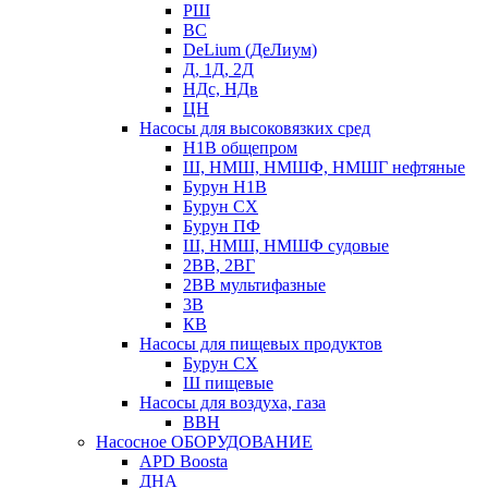
РШ
ВС
DeLium (ДеЛиум)
Д, 1Д, 2Д
НДс, НДв
ЦН
Насосы для высоковязких сред
Н1В общепром
Ш, НМШ, НМШФ, НМШГ нефтяные
Бурун Н1В
Бурун СХ
Бурун ПФ
Ш, НМШ, НМШФ судовые
2ВВ, 2ВГ
2ВВ мультифазные
3В
КВ
Насосы для пищевых продуктов
Бурун СХ
Ш пищевые
Насосы для воздуха, газа
ВВН
Насосное ОБОРУДОВАНИЕ
APD Boosta
ДНА