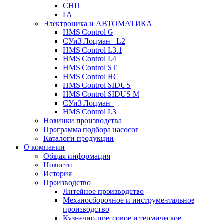
СНП
ГА
Электроника и АВТОМАТИКА
HMS Control G
СУиЗ Лоцман+ L2
HMS Control L3.1
HMS Control L4
HMS Control ST
HMS Control HC
HMS Control SIDUS
HMS Control SIDUS M
СУиЗ Лоцман+
HMS Control L3
Новинки производства
Программа подбора насосов
Каталоги продукции
О компании
Общая информация
Новости
История
Производство
Литейное производство
Механосборочное и инструментальное
производство
Кузнечно-прессовое и термическое