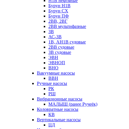
Н1В нефтяные
Бурун Н1В
Бурун СХ
Бурун ПФ
2ВВ, 2ВГ
2ВВ мультифазные
3В
АС-3В
1В, АН1В судовые
2ВВ судовые
3В судовые
ЭВН
ЭВНОП
ВНО
Вакуумные насосы
ВВН
Ручные насосы
РК
РШ
Вибрационные насосы
МАЛЫШ (ранее Ручеёк)
Коловратные насосы
КВ
Вертикальные насосы
ЦД