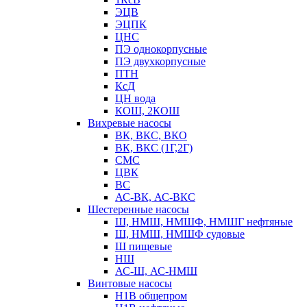
ЭЦВ
ЭЦПК
ЦНС
ПЭ однокорпусные
ПЭ двухкорпусные
ПТН
КсД
ЦН вода
КОШ, 2КОШ
Вихревые насосы
ВК, ВКС, ВКО
ВК, ВКС (1Г,2Г)
СМС
ЦВК
ВС
АС-ВК, АС-ВКС
Шестеренные насосы
Ш, НМШ, НМШФ, НМШГ нефтяные
Ш, НМШ, НМШФ судовые
Ш пищевые
НШ
АС-Ш, АС-НМШ
Винтовые насосы
Н1В общепром