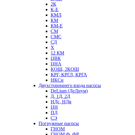
2К
К-Е
КМЛ
КМ
КМ-Е
СМ
СМС
СД
Х
12 КМ
ЦВК
ЦНА
КОШ, 2КОШ
КРГ, КРГЛ, КРГА
НКСн
Двухстороннего входа насосы
DeLium (ДеЛиум)
Д, 1Д, 2Д
НДс, НДв
ЦН
ПД
СЭ
Погружные насосы
ГНОМ
ГНОМ Ф, ФР