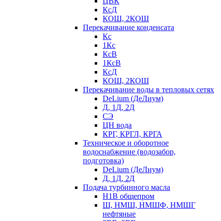
ЦВК
КсД
КОШ, 2КОШ
Перекачивание конденсата
Кс
1Кс
КсВ
1КсВ
КсД
КОШ, 2КОШ
Перекачивание воды в тепловых сетях
DeLium (ДеЛиум)
Д, 1Д, 2Д
СЭ
ЦН вода
КРГ, КРГЛ, КРГА
Техническое и оборотное
водоснабжение (водозабор,
подготовка)
DeLium (ДеЛиум)
Д, 1Д, 2Д
Подача турбинного масла
Н1В общепром
Ш, НМШ, НМШФ, НМШГ
нефтяные