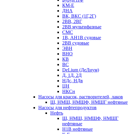
КМ-Е
ДНА
ВК, ВКС (1Г,2Г)
2ВВ, 2ВГ
2ВВ мультифазные
СМС
1В, АН1В судовые
2ВВ судовые
ЭВН
ВНО
КВ
ВС
DeLium (ДеЛиум)
Д, 1Д, 2Д
НДс, НДв
ЦН
НКСн
Насосы для красок, растворителей, лаков
Ш, НМШ, НМШФ, НМШГ нефтяные
Насосы для нефтепродуктов
Нефть
Ш, НМШ, НМШФ, НМШГ
нефтяные
Н1В нефтяные