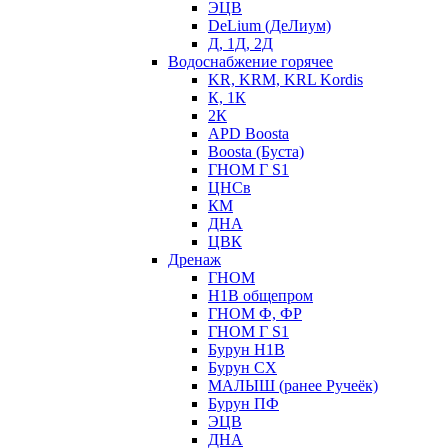
ЭЦВ
DeLium (ДеЛиум)
Д, 1Д, 2Д
Водоснабжение горячее
KR, KRM, KRL Kordis
К, 1К
2К
APD Boosta
Boosta (Буста)
ГНОМ Г S1
ЦНСв
КМ
ДНА
ЦВК
Дренаж
ГНОМ
Н1В общепром
ГНОМ Ф, ФР
ГНОМ Г S1
Бурун Н1В
Бурун СХ
МАЛЫШ (ранее Ручеёк)
Бурун ПФ
ЭЦВ
ДНА