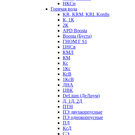
НКСн
Горячая вода
KR, KRM, KRL Kordis
К, 1К
2К
APD Boosta
Boosta (Буста)
ГНОМ Г S1
ЦНСв
КМЛ
КМ
Кс
1Кс
КсВ
1КсВ
ДНА
ЦВК
DeLium (ДеЛиум)
Д, 1Д, 2Д
ПТН
ПЭ двухкорпусные
ПЭ однокорпусные
ПД
КсД
СЭ