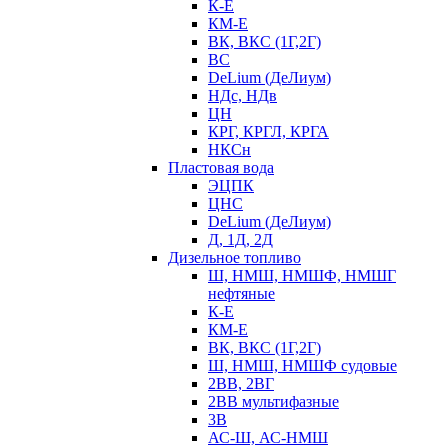
К-Е
КМ-Е
ВК, ВКС (1Г,2Г)
ВС
DeLium (ДеЛиум)
НДс, НДв
ЦН
КРГ, КРГЛ, КРГА
НКСн
Пластовая вода
ЭЦПК
ЦНС
DeLium (ДеЛиум)
Д, 1Д, 2Д
Дизельное топливо
Ш, НМШ, НМШФ, НМШГ
нефтяные
К-Е
КМ-Е
ВК, ВКС (1Г,2Г)
Ш, НМШ, НМШФ судовые
2ВВ, 2ВГ
2ВВ мультифазные
3В
АС-Ш, АС-НМШ