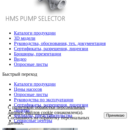
Каталоги продукции
3D модели
Руководства, обоснования, тех. документация
Сертификаты, разрешения, лицензии
Брошюры, презентации
Видео
Опросные листы
Быстрый переход
Каталоги продукции
Цены насосов
Опросные листы
Руководства по эксплуатации
Сертификаты, разрешения, лицензии
С
политикой обработки персональных
Дилеры
данных, файлов cookie
ознакомлен(а).
Филиалы, представительства
Принимаю
Соглашаюсь на обработку персональных
Сервисные центры
данных.