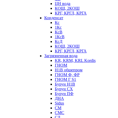
ЦН вода
КОШ, 2КОШ
КРГ, КРГЛ, КРГА
Конденсат
Кс
1Кс
КсВ
1КсВ
КсД
КОШ, 2КОШ
КРГ, КРГЛ, КРГА
Загрязненная вода
KR, KRM, KRL Kordis
ГНОМ
Н1В общепром
ГНОМ Ф, ФР
ГНОМ Г S1
Бурун Н1В
Бурун СХ
Бурун ПФ
ДНА
Sidus
СМ
СМС
СД