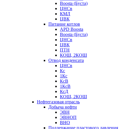
Boosta (Буста)
ЦНСв
КМЛ
ЦВК
Питание котлов
APD Boosta
Boosta (Буста)
ЦНСв
ЦВК
ПТН
КОШ, 2КОШ
Отвод конденсата
ЦНСв
Кс
1Кс
КсВ
1КсВ
КсД
КОШ, 2КОШ
Нефтегазовая отрасль
Добыча нефти
ЭВН
ЭВНОП
ВНО
Поддержание пластового давления