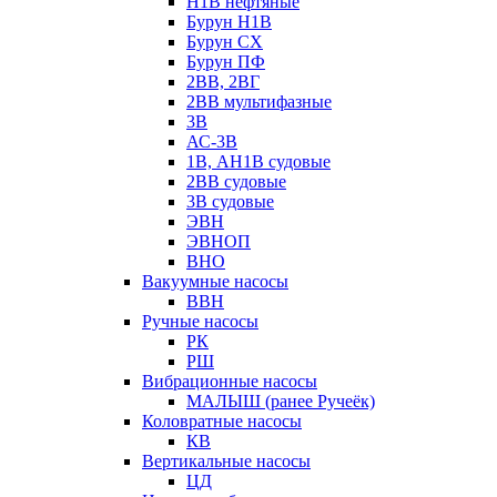
Н1В нефтяные
Бурун Н1В
Бурун СХ
Бурун ПФ
2ВВ, 2ВГ
2ВВ мультифазные
3В
АС-3В
1В, АН1В судовые
2ВВ судовые
3В судовые
ЭВН
ЭВНОП
ВНО
Вакуумные насосы
ВВН
Ручные насосы
РК
РШ
Вибрационные насосы
МАЛЫШ (ранее Ручеёк)
Коловратные насосы
КВ
Вертикальные насосы
ЦД