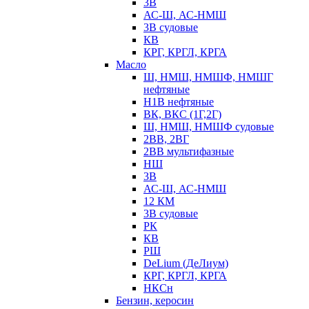
3В
АС-Ш, АС-НМШ
3В судовые
КВ
КРГ, КРГЛ, КРГА
Масло
Ш, НМШ, НМШФ, НМШГ
нефтяные
Н1В нефтяные
ВК, ВКС (1Г,2Г)
Ш, НМШ, НМШФ судовые
2ВВ, 2ВГ
2ВВ мультифазные
НШ
3В
АС-Ш, АС-НМШ
12 КМ
3В судовые
РК
КВ
РШ
DeLium (ДеЛиум)
КРГ, КРГЛ, КРГА
НКСн
Бензин, керосин