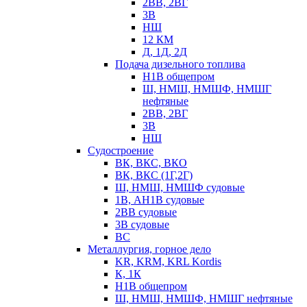
2ВВ, 2ВГ
3В
НШ
12 КМ
Д, 1Д, 2Д
Подача дизельного топлива
Н1В общепром
Ш, НМШ, НМШФ, НМШГ
нефтяные
2ВВ, 2ВГ
3В
НШ
Судостроение
ВК, ВКС, ВКО
ВК, ВКС (1Г,2Г)
Ш, НМШ, НМШФ судовые
1В, АН1В судовые
2ВВ судовые
3В судовые
ВС
Металлургия, горное дело
KR, KRM, KRL Kordis
К, 1К
Н1В общепром
Ш, НМШ, НМШФ, НМШГ нефтяные