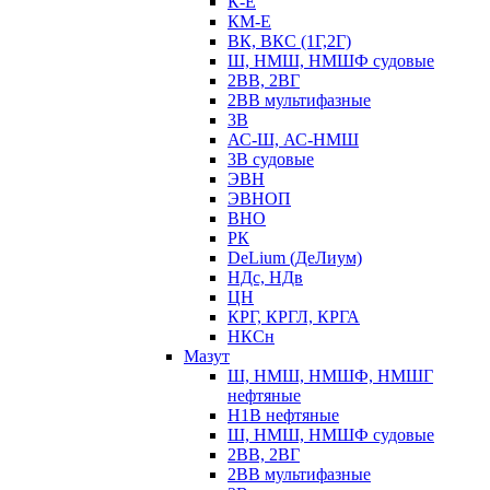
К-Е
КМ-Е
ВК, ВКС (1Г,2Г)
Ш, НМШ, НМШФ судовые
2ВВ, 2ВГ
2ВВ мультифазные
3В
АС-Ш, АС-НМШ
3В судовые
ЭВН
ЭВНОП
ВНО
РК
DeLium (ДеЛиум)
НДс, НДв
ЦН
КРГ, КРГЛ, КРГА
НКСн
Мазут
Ш, НМШ, НМШФ, НМШГ
нефтяные
Н1В нефтяные
Ш, НМШ, НМШФ судовые
2ВВ, 2ВГ
2ВВ мультифазные