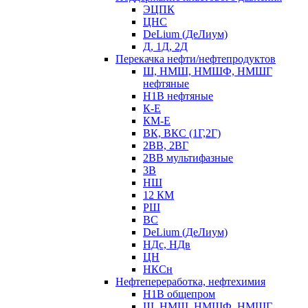
ЭЦПК
ЦНС
DeLium (ДеЛиум)
Д, 1Д, 2Д
Перекачка нефти/нефтепродуктов
Ш, НМШ, НМШФ, НМШГ
нефтяные
Н1В нефтяные
К-Е
КМ-Е
ВК, ВКС (1Г,2Г)
2ВВ, 2ВГ
2ВВ мультифазные
3В
НШ
12 КМ
РШ
ВС
DeLium (ДеЛиум)
НДс, НДв
ЦН
НКСн
Нефтепереработка, нефтехимия
Н1В общепром
Ш, НМШ, НМШФ, НМШГ