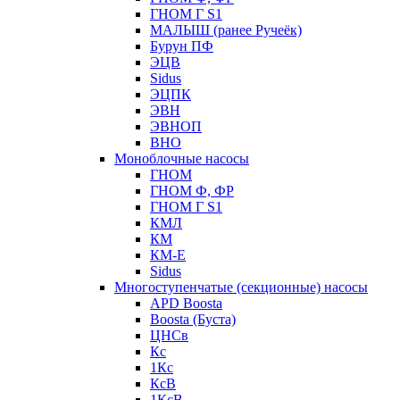
ГНОМ Г S1
МАЛЫШ (ранее Ручеёк)
Бурун ПФ
ЭЦВ
Sidus
ЭЦПК
ЭВН
ЭВНОП
ВНО
Моноблочные насосы
ГНОМ
ГНОМ Ф, ФР
ГНОМ Г S1
КМЛ
КМ
КМ-Е
Sidus
Многоступенчатые (секционные) насосы
APD Boosta
Boosta (Буста)
ЦНСв
Кс
1Кс
КсВ
1КсВ