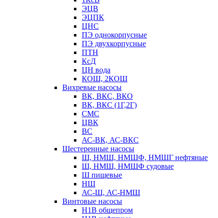
ЭЦВ
ЭЦПК
ЦНС
ПЭ однокорпусные
ПЭ двухкорпусные
ПТН
КсД
ЦН вода
КОШ, 2КОШ
Вихревые насосы
ВК, ВКС, ВКО
ВК, ВКС (1Г,2Г)
СМС
ЦВК
ВС
АС-ВК, АС-ВКС
Шестеренные насосы
Ш, НМШ, НМШФ, НМШГ нефтяные
Ш, НМШ, НМШФ судовые
Ш пищевые
НШ
АС-Ш, АС-НМШ
Винтовые насосы
Н1В общепром