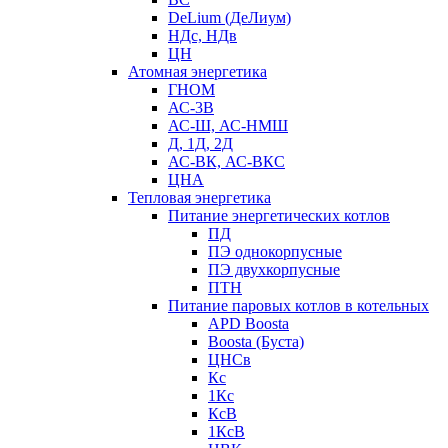
DeLium (ДеЛиум)
НДс, НДв
ЦН
Атомная энергетика
ГНОМ
АС-3В
АС-Ш, АС-НМШ
Д, 1Д, 2Д
АС-ВК, АС-ВКС
ЦНА
Тепловая энергетика
Питание энергетических котлов
ПД
ПЭ однокорпусные
ПЭ двухкорпусные
ПТН
Питание паровых котлов в котельных
APD Boosta
Boosta (Буста)
ЦНСв
Кс
1Кс
КсВ
1КсВ