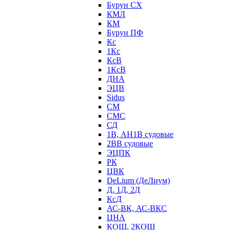
Бурун СХ
КМЛ
КМ
Бурун ПФ
Кс
1Кс
КсВ
1КсВ
ДНА
ЭЦВ
Sidus
СМ
СМС
СД
1В, АН1В судовые
2ВВ судовые
ЭЦПК
РК
ЦВК
DeLium (ДеЛиум)
Д, 1Д, 2Д
КсД
АС-ВК, АС-ВКС
ЦНА
КОШ, 2КОШ