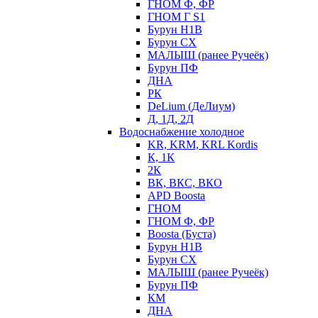
ГНОМ Ф, ФР
ГНОМ Г S1
Бурун Н1В
Бурун СХ
МАЛЫШ (ранее Ручеёк)
Бурун ПФ
ДНА
РК
DeLium (ДеЛиум)
Д, 1Д, 2Д
Водоснабжение холодное
KR, KRM, KRL Kordis
К, 1К
2К
ВК, ВКС, ВКО
APD Boosta
ГНОМ
ГНОМ Ф, ФР
Boosta (Буста)
Бурун Н1В
Бурун СХ
МАЛЫШ (ранее Ручеёк)
Бурун ПФ
КМ
ДНА