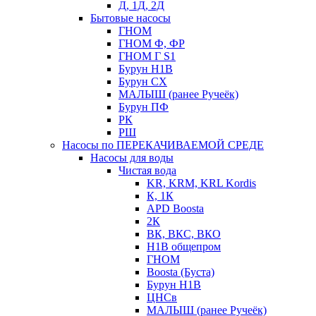
Д, 1Д, 2Д
Бытовые насосы
ГНОМ
ГНОМ Ф, ФР
ГНОМ Г S1
Бурун Н1В
Бурун СХ
МАЛЫШ (ранее Ручеёк)
Бурун ПФ
РК
РШ
Насосы по ПЕРЕКАЧИВАЕМОЙ СРЕДЕ
Насосы для воды
Чистая вода
KR, KRM, KRL Kordis
К, 1К
APD Boosta
2К
ВК, ВКС, ВКО
Н1В общепром
ГНОМ
Boosta (Буста)
Бурун Н1В
ЦНСв
МАЛЫШ (ранее Ручеёк)