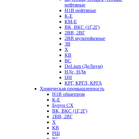
нефтяные
Н1В нефтяные
К-Е
КМ-Е
ВК, ВКС (1Г,2Г)
2ВВ, 2ВГ
2ВВ мультифазные
3В
Х
КВ
ВС
DeLium (ДеЛиум)
НДс, НДв
ЦН
КРГ, КРГЛ, КРГА
Химическая промышленность
Н1В общепром
К-Е
Бурун СХ
ВК, ВКС (1Г,2Г)
2ВВ, 2ВГ
Х
КВ
РШ
ВС