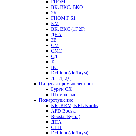
ГНОМ
ВК, ВКС, ВКО
2К
ГНОМ Г S1
КМ
ВК, ВКС (1Г,2Г)
ДНА
3В
СМ
СМС
СД
Х
ВС
DeLium (ДеЛиум)
Д, 1Д, 2Д
Пищевая промышленность
Бурун СХ
Ш пищевые
Пожаротушение
KR, KRM, KRL Kordis
APD Boosta
Boosta (Буста)
ДНА
СНП
DeLium (ДеЛиум)