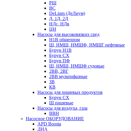
РШ
ВС
DeLium (ДеЛиум)
Д, 1Д, 2Д
НДс, НДв
ЦН
Насосы для высоковязких сред
Н1В общепром
Ш, НМШ, НМШФ, НМШГ нефтяные
Бурун Н1В
Бурун СХ
Бурун ПФ
Ш, НМШ, НМШФ судовые
2ВВ, 2ВГ
2ВВ мультифазные
3В
КВ
Насосы для пищевых продуктов
Бурун СХ
Ш пищевые
Насосы для воздуха, газа
ВВН
Насосное ОБОРУДОВАНИЕ
APD Boosta
ДНА