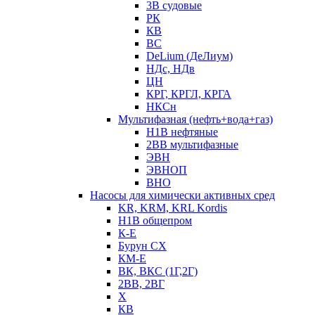
3В судовые
РК
КВ
ВС
DeLium (ДеЛиум)
НДс, НДв
ЦН
КРГ, КРГЛ, КРГА
НКСн
Мультифазная (нефть+вода+газ)
Н1В нефтяные
2ВВ мультифазные
ЭВН
ЭВНОП
ВНО
Насосы для химически активных сред
KR, KRM, KRL Kordis
Н1В общепром
К-Е
Бурун СХ
КМ-Е
ВК, ВКС (1Г,2Г)
2ВВ, 2ВГ
Х
КВ