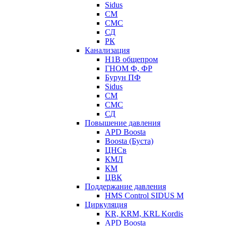
Sidus
СМ
СМС
СД
РК
Канализация
Н1В общепром
ГНОМ Ф, ФР
Бурун ПФ
Sidus
СМ
СМС
СД
Повышение давления
APD Boosta
Boosta (Буста)
ЦНСв
КМЛ
КМ
ЦВК
Поддержание давления
HMS Control SIDUS M
Циркуляция
KR, KRM, KRL Kordis
APD Boosta