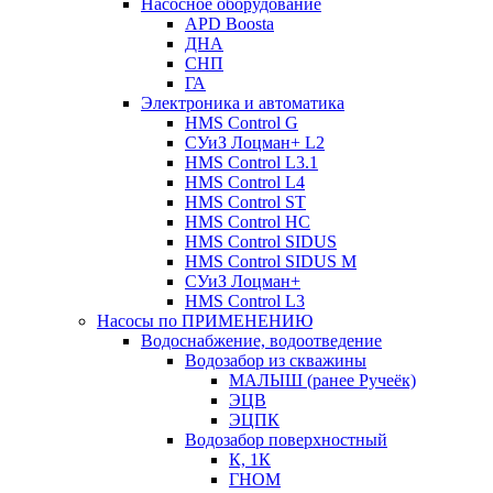
Насосное оборудование
APD Boosta
ДНА
СНП
ГА
Электроника и автоматика
HMS Control G
СУиЗ Лоцман+ L2
HMS Control L3.1
HMS Control L4
HMS Control ST
HMS Control HC
HMS Control SIDUS
HMS Control SIDUS M
СУиЗ Лоцман+
HMS Control L3
Насосы по ПРИМЕНЕНИЮ
Водоснабжение, водоотведение
Водозабор из скважины
МАЛЫШ (ранее Ручеёк)
ЭЦВ
ЭЦПК
Водозабор поверхностный
К, 1К
ГНОМ