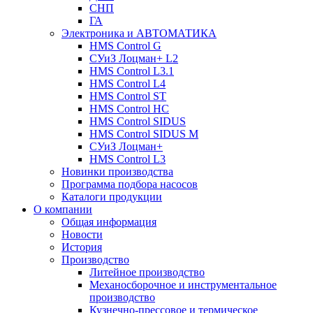
СНП
ГА
Электроника и АВТОМАТИКА
HMS Control G
СУиЗ Лоцман+ L2
HMS Control L3.1
HMS Control L4
HMS Control ST
HMS Control HC
HMS Control SIDUS
HMS Control SIDUS M
СУиЗ Лоцман+
HMS Control L3
Новинки производства
Программа подбора насосов
Каталоги продукции
О компании
Общая информация
Новости
История
Производство
Литейное производство
Механосборочное и инструментальное
производство
Кузнечно-прессовое и термическое