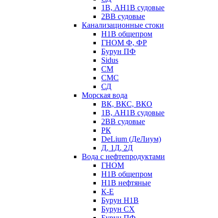
1В, АН1В судовые
2ВВ судовые
Канализационные стоки
Н1В общепром
ГНОМ Ф, ФР
Бурун ПФ
Sidus
СМ
СМС
СД
Морская вода
ВК, ВКС, ВКО
1В, АН1В судовые
2ВВ судовые
РК
DeLium (ДеЛиум)
Д, 1Д, 2Д
Вода с нефтепродуктами
ГНОМ
Н1В общепром
Н1В нефтяные
К-Е
Бурун Н1В
Бурун СХ
Бурун ПФ