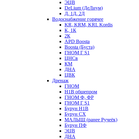
ЭЦВ
DeLium (ДеЛиум)
Д, 1Д, 2Д
Водоснабжение горячее
KR, KRM, KRL Kordis
К, 1К
2К
APD Boosta
Boosta (Буста)
ГНОМ Г S1
ЦНСв
КМ
ДНА
ЦВК
Дренаж
ГНОМ
Н1В общепром
ГНОМ Ф, ФР
ГНОМ Г S1
Бурун Н1В
Бурун СХ
МАЛЫШ (ранее Ручеёк)
Бурун ПФ
ЭЦВ
ДНА