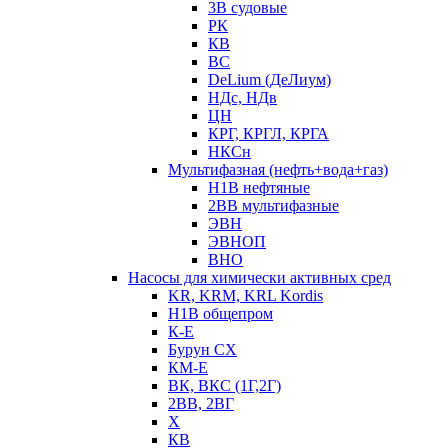
3В судовые
РК
КВ
ВС
DeLium (ДеЛиум)
НДс, НДв
ЦН
КРГ, КРГЛ, КРГА
НКСн
Мультифазная (нефть+вода+газ)
Н1В нефтяные
2ВВ мультифазные
ЭВН
ЭВНОП
ВНО
Насосы для химически активных сред
KR, KRM, KRL Kordis
Н1В общепром
К-Е
Бурун СХ
КМ-Е
ВК, ВКС (1Г,2Г)
2ВВ, 2ВГ
Х
КВ