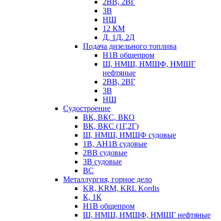
2ВВ, 2ВГ
3В
НШ
12 КМ
Д, 1Д, 2Д
Подача дизельного топлива
Н1В общепром
Ш, НМШ, НМШФ, НМШГ
нефтяные
2ВВ, 2ВГ
3В
НШ
Судостроение
ВК, ВКС, ВКО
ВК, ВКС (1Г,2Г)
Ш, НМШ, НМШФ судовые
1В, АН1В судовые
2ВВ судовые
3В судовые
ВС
Металлургия, горное дело
KR, KRM, KRL Kordis
К, 1К
Н1В общепром
Ш, НМШ, НМШФ, НМШГ нефтяные