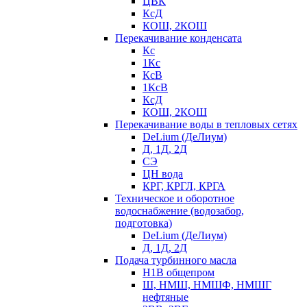
ЦВК
КсД
КОШ, 2КОШ
Перекачивание конденсата
Кс
1Кс
КсВ
1КсВ
КсД
КОШ, 2КОШ
Перекачивание воды в тепловых сетях
DeLium (ДеЛиум)
Д, 1Д, 2Д
СЭ
ЦН вода
КРГ, КРГЛ, КРГА
Техническое и оборотное
водоснабжение (водозабор,
подготовка)
DeLium (ДеЛиум)
Д, 1Д, 2Д
Подача турбинного масла
Н1В общепром
Ш, НМШ, НМШФ, НМШГ
нефтяные