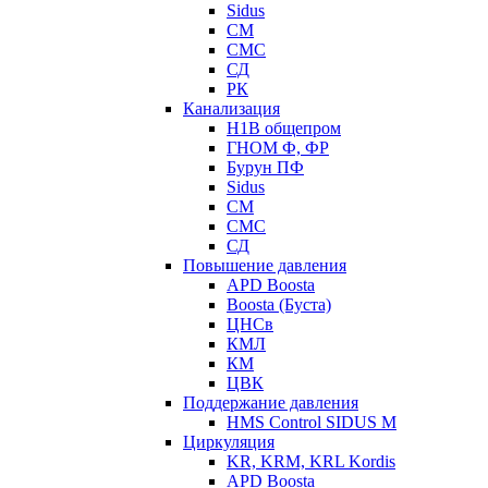
Sidus
СМ
СМС
СД
РК
Канализация
Н1В общепром
ГНОМ Ф, ФР
Бурун ПФ
Sidus
СМ
СМС
СД
Повышение давления
APD Boosta
Boosta (Буста)
ЦНСв
КМЛ
КМ
ЦВК
Поддержание давления
HMS Control SIDUS M
Циркуляция
KR, KRM, KRL Kordis
APD Boosta