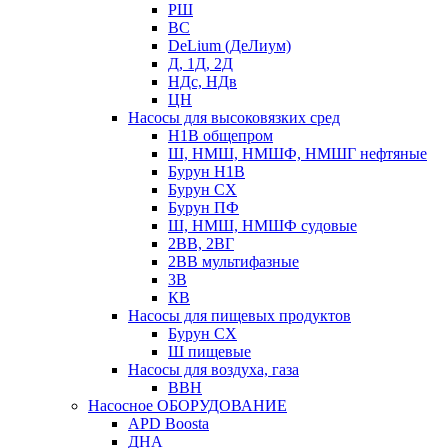
РШ
ВС
DeLium (ДеЛиум)
Д, 1Д, 2Д
НДс, НДв
ЦН
Насосы для высоковязких сред
Н1В общепром
Ш, НМШ, НМШФ, НМШГ нефтяные
Бурун Н1В
Бурун СХ
Бурун ПФ
Ш, НМШ, НМШФ судовые
2ВВ, 2ВГ
2ВВ мультифазные
3В
КВ
Насосы для пищевых продуктов
Бурун СХ
Ш пищевые
Насосы для воздуха, газа
ВВН
Насосное ОБОРУДОВАНИЕ
APD Boosta
ДНА