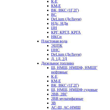
К-Е
КМ-Е
ВК, ВКС (1Г,2Г)
ВС
DeLium (ДеЛиум)
НДс, НДв
ЦН
КРГ, КРГЛ, КРГА
НКСн
Пластовая вода
ЭЦПК
ЦНС
DeLium (ДеЛиум)
Д, 1Д, 2Д
Дизельное топливо
Ш, НМШ, НМШФ, НМШГ
нефтяные
К-Е
КМ-Е
ВК, ВКС (1Г,2Г)
Ш, НМШ, НМШФ судовые
2ВВ, 2ВГ
2ВВ мультифазные
3В
АС-Ш, АС-НМШ