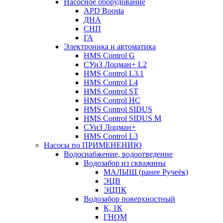
Насосное оборудование
APD Boosta
ДНА
СНП
ГА
Электроника и автоматика
HMS Control G
СУиЗ Лоцман+ L2
HMS Control L3.1
HMS Control L4
HMS Control ST
HMS Control HC
HMS Control SIDUS
HMS Control SIDUS M
СУиЗ Лоцман+
HMS Control L3
Насосы по ПРИМЕНЕНИЮ
Водоснабжение, водоотведение
Водозабор из скважины
МАЛЫШ (ранее Ручеёк)
ЭЦВ
ЭЦПК
Водозабор поверхностный
К, 1К
ГНОМ