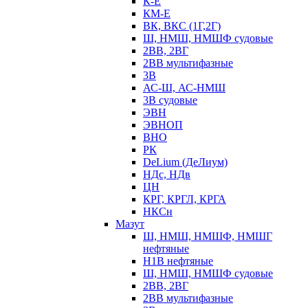
К-Е
КМ-Е
ВК, ВКС (1Г,2Г)
Ш, НМШ, НМШФ судовые
2ВВ, 2ВГ
2ВВ мультифазные
3В
АС-Ш, АС-НМШ
3В судовые
ЭВН
ЭВНОП
ВНО
РК
DeLium (ДеЛиум)
НДс, НДв
ЦН
КРГ, КРГЛ, КРГА
НКСн
Мазут
Ш, НМШ, НМШФ, НМШГ
нефтяные
Н1В нефтяные
Ш, НМШ, НМШФ судовые
2ВВ, 2ВГ
2ВВ мультифазные