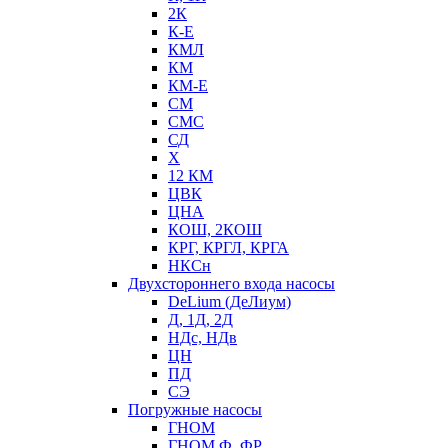
2К
К-Е
КМЛ
КМ
КМ-Е
СМ
СМС
СД
Х
12 КМ
ЦВК
ЦНА
КОШ, 2КОШ
КРГ, КРГЛ, КРГА
НКСн
Двухстороннего входа насосы
DeLium (ДеЛиум)
Д, 1Д, 2Д
НДс, НДв
ЦН
ПД
СЭ
Погружные насосы
ГНОМ
ГНОМ Ф, ФР