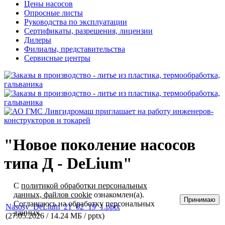
Цены насосов
Опросные листы
Руководства по эксплуатации
Сертификаты, разрешения, лицензии
Дилеры
Филиалы, представительства
Сервисные центры
"Новое поколение насосов
типа Д - DeLium"
С
политикой обработки персональных
данных, файлов cookie
ознакомлен(а).
Принимаю
Соглашаюсь на обработку персональных
Nasosy_DeLium_21_02_19_1.pptx
данных.
(27.05.2026 / 14.24 МБ / pptx)