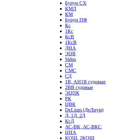
Бурун СХ
КМЛ
КМ
Бурун ПФ
Кс
1Кс
КсВ
1КсВ
ДНА
ЭЦВ
Sidus
СМ
СМС
СД
1В, АН1В судовые
2ВВ судовые
ЭЦПК
РК
ЦВК
DeLium (ДеЛиум)
Д, 1Д, 2Д
КсД
АС-ВК, АС-ВКС
ЦНА
КОШ, 2КОШ