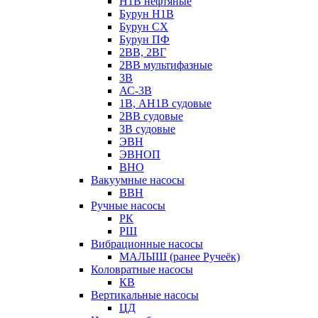
Н1В нефтяные
Бурун Н1В
Бурун СХ
Бурун ПФ
2ВВ, 2ВГ
2ВВ мультифазные
3В
АС-3В
1В, АН1В судовые
2ВВ судовые
3В судовые
ЭВН
ЭВНОП
ВНО
Вакуумные насосы
ВВН
Ручные насосы
РК
РШ
Вибрационные насосы
МАЛЫШ (ранее Ручеёк)
Коловратные насосы
КВ
Вертикальные насосы
ЦД