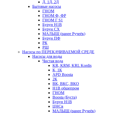
Д, 1Д, 2Д
Бытовые насосы
ГНОМ
ГНОМ Ф, ФР
ГНОМ Г S1
Бурун Н1В
Бурун СХ
МАЛЫШ (ранее Ручеёк)
Бурун ПФ
РК
РШ
Насосы по ПЕРЕКАЧИВАЕМОЙ СРЕДЕ
Насосы для воды
Чистая вода
KR, KRM, KRL Kordis
К, 1К
APD Boosta
2К
ВК, ВКС, ВКО
Н1В общепром
ГНОМ
Boosta (Буста)
Бурун Н1В
ЦНСв
МАЛЫШ (ранее Ручеёк)