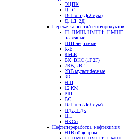
ЭЦПК
ЦНС
DeLium (ДеЛиум)
Д, 1Д, 2Д
Перекачка нефти/нефтепродуктов
Ш, НМШ, НМШФ, НМШГ
нефтяные
Н1В нефтяные
К-Е
КМ-Е
ВК, ВКС (1Г,2Г)
2ВВ, 2ВГ
2ВВ мультифазные
3В
НШ
12 КМ
РШ
ВС
DeLium (ДеЛиум)
НДс, НДв
ЦН
НКСн
Нефтепереработка, нефтехимия
Н1В общепром
Ш, НМШ, НМШФ, НМШГ