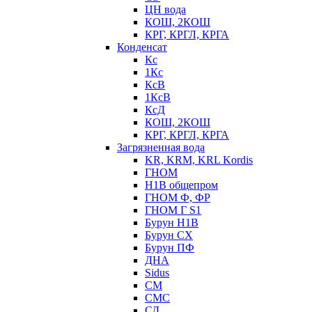
ЦН вода
КОШ, 2КОШ
КРГ, КРГЛ, КРГА
Конденсат
Кс
1Кс
КсВ
1КсВ
КсД
КОШ, 2КОШ
КРГ, КРГЛ, КРГА
Загрязненная вода
KR, KRM, KRL Kordis
ГНОМ
Н1В общепром
ГНОМ Ф, ФР
ГНОМ Г S1
Бурун Н1В
Бурун СХ
Бурун ПФ
ДНА
Sidus
СМ
СМС
СД