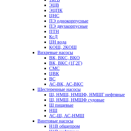
ЭЦВ
ЭЦПК
ЦНС
ПЭ однокорпусные
ПЭ двухкорпусные
ПТН
КсД
ЦН вода
КОШ, 2КОШ
Вихревые насосы
ВК, ВКС, ВКО
ВК, ВКС (1Г,2Г)
СМС
ЦВК
ВС
АС-ВК, АС-ВКС
Шестеренные насосы
Ш, НМШ, НМШФ, НМШГ нефтяные
Ш, НМШ, НМШФ судовые
Ш пищевые
НШ
АС-Ш, АС-НМШ
Винтовые насосы
Н1В общепром