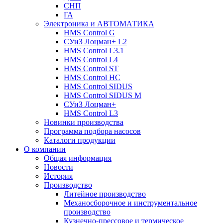
СНП
ГА
Электроника и АВТОМАТИКА
HMS Control G
СУиЗ Лоцман+ L2
HMS Control L3.1
HMS Control L4
HMS Control ST
HMS Control HC
HMS Control SIDUS
HMS Control SIDUS M
СУиЗ Лоцман+
HMS Control L3
Новинки производства
Программа подбора насосов
Каталоги продукции
О компании
Общая информация
Новости
История
Производство
Литейное производство
Механосборочное и инструментальное
производство
Кузнечно-прессовое и термическое