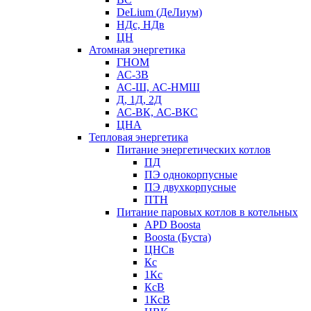
DeLium (ДеЛиум)
НДс, НДв
ЦН
Атомная энергетика
ГНОМ
АС-3В
АС-Ш, АС-НМШ
Д, 1Д, 2Д
АС-ВК, АС-ВКС
ЦНА
Тепловая энергетика
Питание энергетических котлов
ПД
ПЭ однокорпусные
ПЭ двухкорпусные
ПТН
Питание паровых котлов в котельных
APD Boosta
Boosta (Буста)
ЦНСв
Кс
1Кс
КсВ
1КсВ