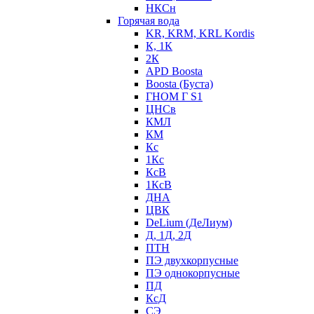
НКСн
Горячая вода
KR, KRM, KRL Kordis
К, 1К
2К
APD Boosta
Boosta (Буста)
ГНОМ Г S1
ЦНСв
КМЛ
КМ
Кс
1Кс
КсВ
1КсВ
ДНА
ЦВК
DeLium (ДеЛиум)
Д, 1Д, 2Д
ПТН
ПЭ двухкорпусные
ПЭ однокорпусные
ПД
КсД
СЭ