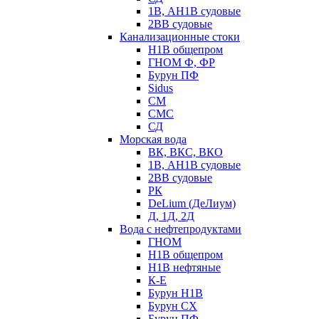
1В, АН1В судовые
2ВВ судовые
Канализационные стоки
Н1В общепром
ГНОМ Ф, ФР
Бурун ПФ
Sidus
СМ
СМС
СД
Морская вода
ВК, ВКС, ВКО
1В, АН1В судовые
2ВВ судовые
РК
DeLium (ДеЛиум)
Д, 1Д, 2Д
Вода с нефтепродуктами
ГНОМ
Н1В общепром
Н1В нефтяные
К-Е
Бурун Н1В
Бурун СХ
Бурун ПФ