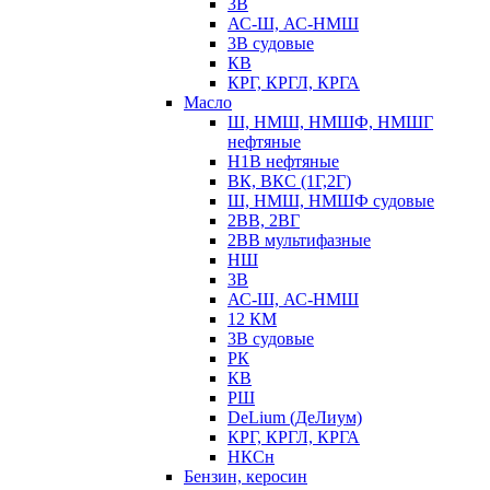
3В
АС-Ш, АС-НМШ
3В судовые
КВ
КРГ, КРГЛ, КРГА
Масло
Ш, НМШ, НМШФ, НМШГ
нефтяные
Н1В нефтяные
ВК, ВКС (1Г,2Г)
Ш, НМШ, НМШФ судовые
2ВВ, 2ВГ
2ВВ мультифазные
НШ
3В
АС-Ш, АС-НМШ
12 КМ
3В судовые
РК
КВ
РШ
DeLium (ДеЛиум)
КРГ, КРГЛ, КРГА
НКСн
Бензин, керосин