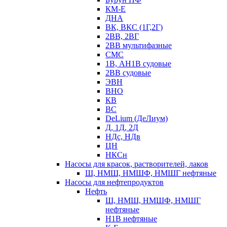
КМ-Е
ДНА
ВК, ВКС (1Г,2Г)
2ВВ, 2ВГ
2ВВ мультифазные
СМС
1В, АН1В судовые
2ВВ судовые
ЭВН
ВНО
КВ
ВС
DeLium (ДеЛиум)
Д, 1Д, 2Д
НДс, НДв
ЦН
НКСн
Насосы для красок, растворителей, лаков
Ш, НМШ, НМШФ, НМШГ нефтяные
Насосы для нефтепродуктов
Нефть
Ш, НМШ, НМШФ, НМШГ
нефтяные
Н1В нефтяные