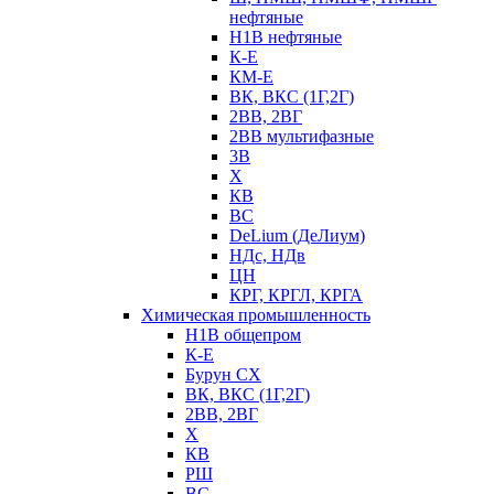
нефтяные
Н1В нефтяные
К-Е
КМ-Е
ВК, ВКС (1Г,2Г)
2ВВ, 2ВГ
2ВВ мультифазные
3В
Х
КВ
ВС
DeLium (ДеЛиум)
НДс, НДв
ЦН
КРГ, КРГЛ, КРГА
Химическая промышленность
Н1В общепром
К-Е
Бурун СХ
ВК, ВКС (1Г,2Г)
2ВВ, 2ВГ
Х
КВ
РШ
ВС