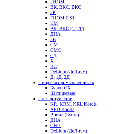
ГНОМ
ВК, ВКС, ВКО
2К
ГНОМ Г S1
КМ
ВК, ВКС (1Г,2Г)
ДНА
3В
СМ
СМС
СД
Х
ВС
DeLium (ДеЛиум)
Д, 1Д, 2Д
Пищевая промышленность
Бурун СХ
Ш пищевые
Пожаротушение
KR, KRM, KRL Kordis
APD Boosta
Boosta (Буста)
ДНА
СНП
DeLium (ДеЛиум)