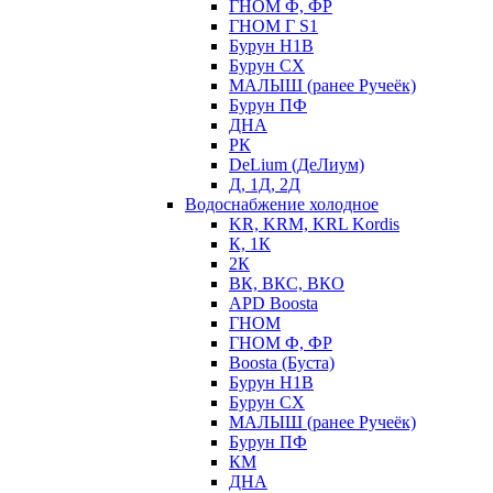
ГНОМ Ф, ФР
ГНОМ Г S1
Бурун Н1В
Бурун СХ
МАЛЫШ (ранее Ручеёк)
Бурун ПФ
ДНА
РК
DeLium (ДеЛиум)
Д, 1Д, 2Д
Водоснабжение холодное
KR, KRM, KRL Kordis
К, 1К
2К
ВК, ВКС, ВКО
APD Boosta
ГНОМ
ГНОМ Ф, ФР
Boosta (Буста)
Бурун Н1В
Бурун СХ
МАЛЫШ (ранее Ручеёк)
Бурун ПФ
КМ
ДНА