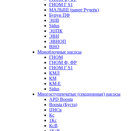
ГНОМ Г S1
МАЛЫШ (ранее Ручеёк)
Бурун ПФ
ЭЦВ
Sidus
ЭЦПК
ЭВН
ЭВНОП
ВНО
Моноблочные насосы
ГНОМ
ГНОМ Ф, ФР
ГНОМ Г S1
КМЛ
КМ
КМ-Е
Sidus
Многоступенчатые (секционные) насосы
APD Boosta
Boosta (Буста)
ЦНСв
Кс
1Кс
КсВ
1КсВ