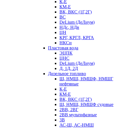
К-Е
КМ-Е
ВК, ВКС (1Г,2Г)
ВС
DeLium (ДеЛиум)
НДс, НДв
ЦН
КРГ, КРГЛ, КРГА
НКСн
Пластовая вода
ЭЦПК
ЦНС
DeLium (ДеЛиум)
Д, 1Д, 2Д
Дизельное топливо
Ш, НМШ, НМШФ, НМШГ
нефтяные
К-Е
КМ-Е
ВК, ВКС (1Г,2Г)
Ш, НМШ, НМШФ судовые
2ВВ, 2ВГ
2ВВ мультифазные
3В
АС-Ш, АС-НМШ