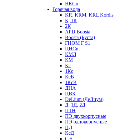
НКСн
Горячая вода
KR, KRM, KRL Kordis
К, 1К
2К
APD Boosta
Boosta (Буста)
ГНОМ Г S1
ЦНСв
КМЛ
КМ
Кс
1Кс
КсВ
1КсВ
ДНА
ЦВК
DeLium (ДеЛиум)
Д, 1Д, 2Д
ПТН
ПЭ двухкорпусные
ПЭ однокорпусные
ПД
КсД
СЭ