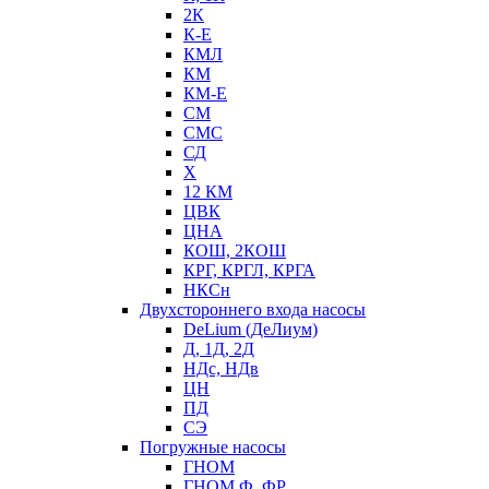
2К
К-Е
КМЛ
КМ
КМ-Е
СМ
СМС
СД
Х
12 КМ
ЦВК
ЦНА
КОШ, 2КОШ
КРГ, КРГЛ, КРГА
НКСн
Двухстороннего входа насосы
DeLium (ДеЛиум)
Д, 1Д, 2Д
НДс, НДв
ЦН
ПД
СЭ
Погружные насосы
ГНОМ
ГНОМ Ф, ФР