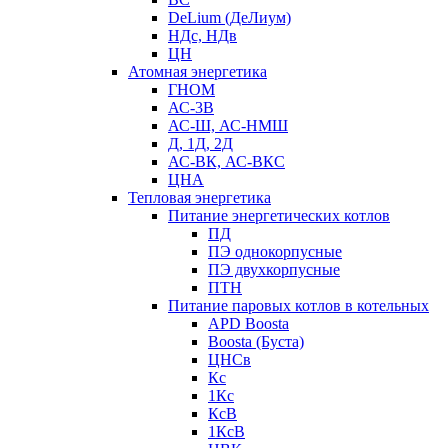
DeLium (ДеЛиум)
НДс, НДв
ЦН
Атомная энергетика
ГНОМ
АС-3В
АС-Ш, АС-НМШ
Д, 1Д, 2Д
АС-ВК, АС-ВКС
ЦНА
Тепловая энергетика
Питание энергетических котлов
ПД
ПЭ однокорпусные
ПЭ двухкорпусные
ПТН
Питание паровых котлов в котельных
APD Boosta
Boosta (Буста)
ЦНСв
Кс
1Кс
КсВ
1КсВ