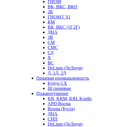
ГНОМ
ВК, ВКС, ВКО
2К
ГНОМ Г S1
КМ
ВК, ВКС (1Г,2Г)
ДНА
3В
СМ
СМС
СД
Х
ВС
DeLium (ДеЛиум)
Д, 1Д, 2Д
Пищевая промышленность
Бурун СХ
Ш пищевые
Пожаротушение
KR, KRM, KRL Kordis
APD Boosta
Boosta (Буста)
ДНА
СНП
DeLium (ДеЛиум)