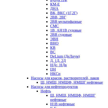
КМ-Е
ДНА
ВК, ВКС (1Г,2Г)
2ВВ, 2ВГ
2ВВ мультифазные
СМС
1В, АН1В судовые
2ВВ судовые
ЭВН
ВНО
КВ
ВС
DeLium (ДеЛиум)
Д, 1Д, 2Д
НДс, НДв
ЦН
НКСн
Насосы для красок, растворителей, лаков
Ш, НМШ, НМШФ, НМШГ нефтяные
Насосы для нефтепродуктов
Нефть
Ш, НМШ, НМШФ, НМШГ
нефтяные
Н1В нефтяные