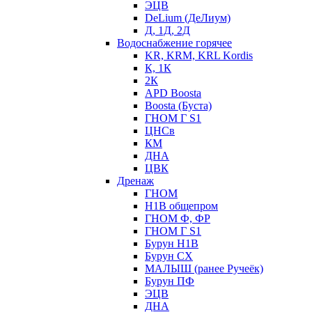
ЭЦВ
DeLium (ДеЛиум)
Д, 1Д, 2Д
Водоснабжение горячее
KR, KRM, KRL Kordis
К, 1К
2К
APD Boosta
Boosta (Буста)
ГНОМ Г S1
ЦНСв
КМ
ДНА
ЦВК
Дренаж
ГНОМ
Н1В общепром
ГНОМ Ф, ФР
ГНОМ Г S1
Бурун Н1В
Бурун СХ
МАЛЫШ (ранее Ручеёк)
Бурун ПФ
ЭЦВ
ДНА