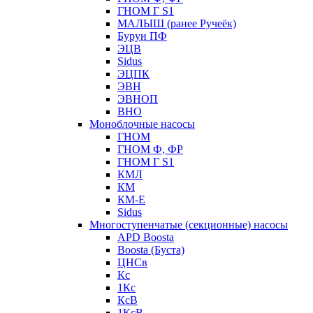
ГНОМ Г S1
МАЛЫШ (ранее Ручеёк)
Бурун ПФ
ЭЦВ
Sidus
ЭЦПК
ЭВН
ЭВНОП
ВНО
Моноблочные насосы
ГНОМ
ГНОМ Ф, ФР
ГНОМ Г S1
КМЛ
КМ
КМ-Е
Sidus
Многоступенчатые (секционные) насосы
APD Boosta
Boosta (Буста)
ЦНСв
Кс
1Кс
КсВ
1КсВ