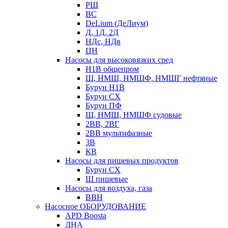
РШ
ВС
DeLium (ДеЛиум)
Д, 1Д, 2Д
НДс, НДв
ЦН
Насосы для высоковязких сред
Н1В общепром
Ш, НМШ, НМШФ, НМШГ нефтяные
Бурун Н1В
Бурун СХ
Бурун ПФ
Ш, НМШ, НМШФ судовые
2ВВ, 2ВГ
2ВВ мультифазные
3В
КВ
Насосы для пищевых продуктов
Бурун СХ
Ш пищевые
Насосы для воздуха, газа
ВВН
Насосное ОБОРУДОВАНИЕ
APD Boosta
ДНА