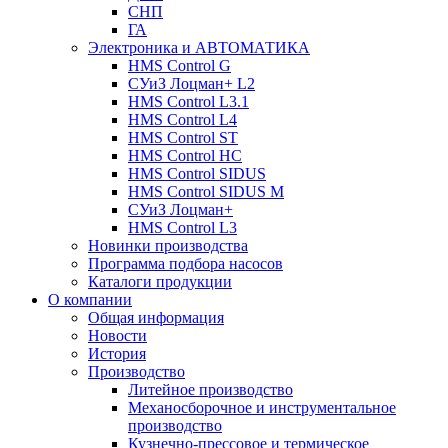
СНП
ГА
Электроника и АВТОМАТИКА
HMS Control G
СУиЗ Лоцман+ L2
HMS Control L3.1
HMS Control L4
HMS Control ST
HMS Control HC
HMS Control SIDUS
HMS Control SIDUS M
СУиЗ Лоцман+
HMS Control L3
Новинки производства
Программа подбора насосов
Каталоги продукции
О компании
Общая информация
Новости
История
Производство
Литейное производство
Механосборочное и инструментальное
производство
Кузнечно-прессовое и термическое