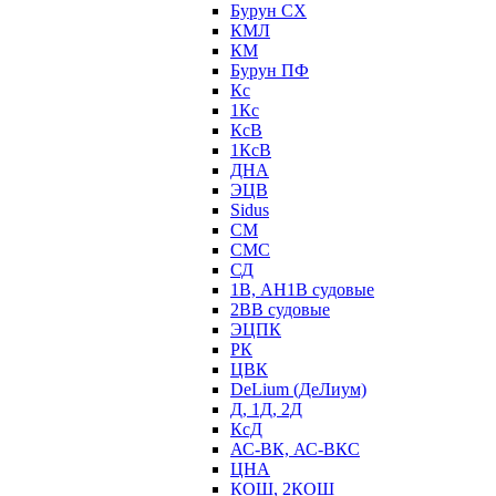
Бурун СХ
КМЛ
КМ
Бурун ПФ
Кс
1Кс
КсВ
1КсВ
ДНА
ЭЦВ
Sidus
СМ
СМС
СД
1В, АН1В судовые
2ВВ судовые
ЭЦПК
РК
ЦВК
DeLium (ДеЛиум)
Д, 1Д, 2Д
КсД
АС-ВК, АС-ВКС
ЦНА
КОШ, 2КОШ