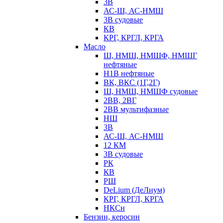
3В
АС-Ш, АС-НМШ
3В судовые
КВ
КРГ, КРГЛ, КРГА
Масло
Ш, НМШ, НМШФ, НМШГ
нефтяные
Н1В нефтяные
ВК, ВКС (1Г,2Г)
Ш, НМШ, НМШФ судовые
2ВВ, 2ВГ
2ВВ мультифазные
НШ
3В
АС-Ш, АС-НМШ
12 КМ
3В судовые
РК
КВ
РШ
DeLium (ДеЛиум)
КРГ, КРГЛ, КРГА
НКСн
Бензин, керосин