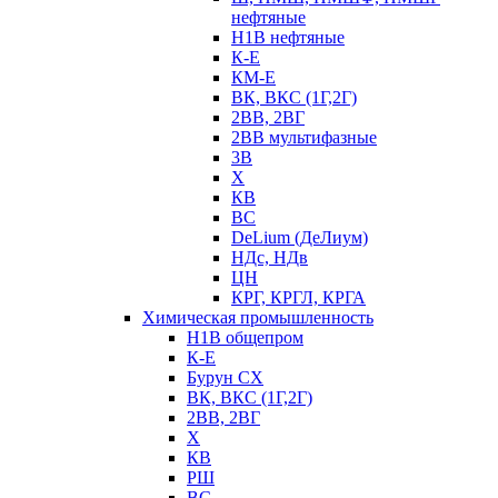
нефтяные
Н1В нефтяные
К-Е
КМ-Е
ВК, ВКС (1Г,2Г)
2ВВ, 2ВГ
2ВВ мультифазные
3В
Х
КВ
ВС
DeLium (ДеЛиум)
НДс, НДв
ЦН
КРГ, КРГЛ, КРГА
Химическая промышленность
Н1В общепром
К-Е
Бурун СХ
ВК, ВКС (1Г,2Г)
2ВВ, 2ВГ
Х
КВ
РШ
ВС