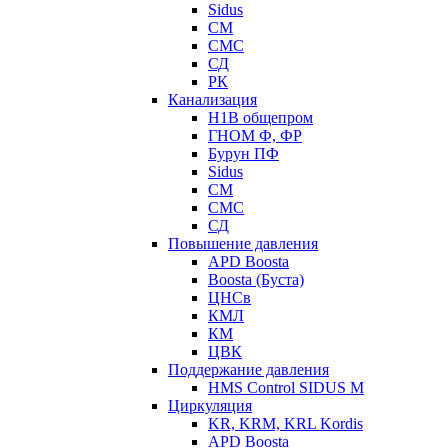
Sidus
СМ
СМС
СД
РК
Канализация
Н1В общепром
ГНОМ Ф, ФР
Бурун ПФ
Sidus
СМ
СМС
СД
Повышение давления
APD Boosta
Boosta (Буста)
ЦНСв
КМЛ
КМ
ЦВК
Поддержание давления
HMS Control SIDUS M
Циркуляция
KR, KRM, KRL Kordis
APD Boosta