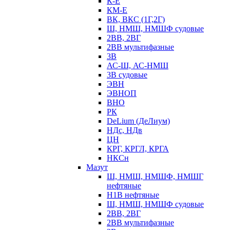
К-Е
КМ-Е
ВК, ВКС (1Г,2Г)
Ш, НМШ, НМШФ судовые
2ВВ, 2ВГ
2ВВ мультифазные
3В
АС-Ш, АС-НМШ
3В судовые
ЭВН
ЭВНОП
ВНО
РК
DeLium (ДеЛиум)
НДс, НДв
ЦН
КРГ, КРГЛ, КРГА
НКСн
Мазут
Ш, НМШ, НМШФ, НМШГ
нефтяные
Н1В нефтяные
Ш, НМШ, НМШФ судовые
2ВВ, 2ВГ
2ВВ мультифазные