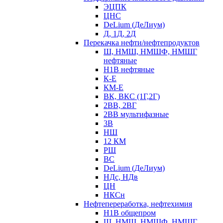
ЭЦПК
ЦНС
DeLium (ДеЛиум)
Д, 1Д, 2Д
Перекачка нефти/нефтепродуктов
Ш, НМШ, НМШФ, НМШГ
нефтяные
Н1В нефтяные
К-Е
КМ-Е
ВК, ВКС (1Г,2Г)
2ВВ, 2ВГ
2ВВ мультифазные
3В
НШ
12 КМ
РШ
ВС
DeLium (ДеЛиум)
НДс, НДв
ЦН
НКСн
Нефтепереработка, нефтехимия
Н1В общепром
Ш, НМШ, НМШФ, НМШГ