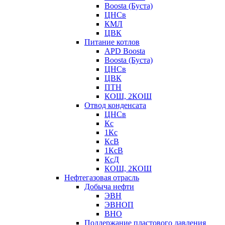
Boosta (Буста)
ЦНСв
КМЛ
ЦВК
Питание котлов
APD Boosta
Boosta (Буста)
ЦНСв
ЦВК
ПТН
КОШ, 2КОШ
Отвод конденсата
ЦНСв
Кс
1Кс
КсВ
1КсВ
КсД
КОШ, 2КОШ
Нефтегазовая отрасль
Добыча нефти
ЭВН
ЭВНОП
ВНО
Поддержание пластового давления