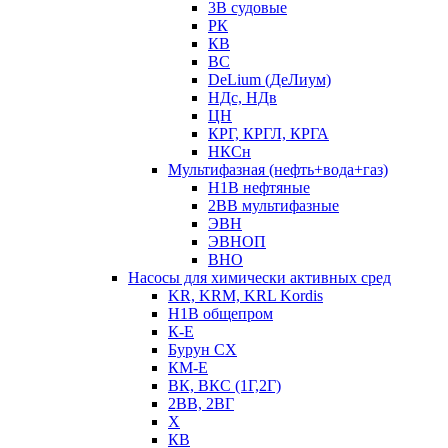
3В судовые
РК
КВ
ВС
DeLium (ДеЛиум)
НДс, НДв
ЦН
КРГ, КРГЛ, КРГА
НКСн
Мультифазная (нефть+вода+газ)
Н1В нефтяные
2ВВ мультифазные
ЭВН
ЭВНОП
ВНО
Насосы для химически активных сред
KR, KRM, KRL Kordis
Н1В общепром
К-Е
Бурун СХ
КМ-Е
ВК, ВКС (1Г,2Г)
2ВВ, 2ВГ
Х
КВ