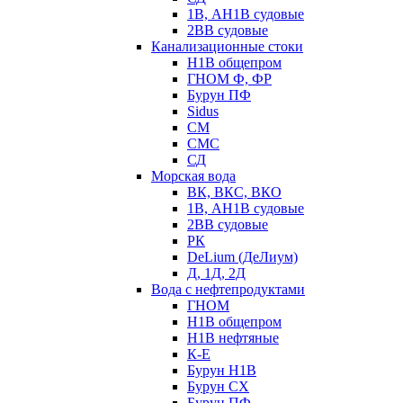
1В, АН1В судовые
2ВВ судовые
Канализационные стоки
Н1В общепром
ГНОМ Ф, ФР
Бурун ПФ
Sidus
СМ
СМС
СД
Морская вода
ВК, ВКС, ВКО
1В, АН1В судовые
2ВВ судовые
РК
DeLium (ДеЛиум)
Д, 1Д, 2Д
Вода с нефтепродуктами
ГНОМ
Н1В общепром
Н1В нефтяные
К-Е
Бурун Н1В
Бурун СХ
Бурун ПФ