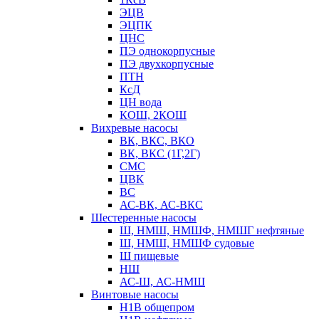
ЭЦВ
ЭЦПК
ЦНС
ПЭ однокорпусные
ПЭ двухкорпусные
ПТН
КсД
ЦН вода
КОШ, 2КОШ
Вихревые насосы
ВК, ВКС, ВКО
ВК, ВКС (1Г,2Г)
СМС
ЦВК
ВС
АС-ВК, АС-ВКС
Шестеренные насосы
Ш, НМШ, НМШФ, НМШГ нефтяные
Ш, НМШ, НМШФ судовые
Ш пищевые
НШ
АС-Ш, АС-НМШ
Винтовые насосы
Н1В общепром