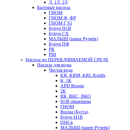
Д, 1Д, 2Д
Бытовые насосы
ГНОМ
ГНОМ Ф, ФР
ГНОМ Г S1
Бурун Н1В
Бурун СХ
МАЛЫШ (ранее Ручеёк)
Бурун ПФ
РК
РШ
Насосы по ПЕРЕКАЧИВАЕМОЙ СРЕДЕ
Насосы для воды
Чистая вода
KR, KRM, KRL Kordis
К, 1К
APD Boosta
2К
ВК, ВКС, ВКО
Н1В общепром
ГНОМ
Boosta (Буста)
Бурун Н1В
ЦНСв
МАЛЫШ (ранее Ручеёк)