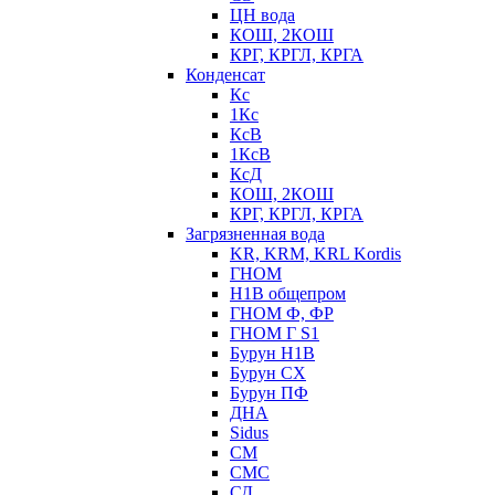
ЦН вода
КОШ, 2КОШ
КРГ, КРГЛ, КРГА
Конденсат
Кс
1Кс
КсВ
1КсВ
КсД
КОШ, 2КОШ
КРГ, КРГЛ, КРГА
Загрязненная вода
KR, KRM, KRL Kordis
ГНОМ
Н1В общепром
ГНОМ Ф, ФР
ГНОМ Г S1
Бурун Н1В
Бурун СХ
Бурун ПФ
ДНА
Sidus
СМ
СМС
СД