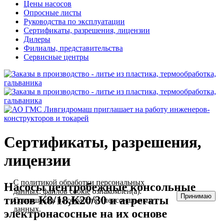
Цены насосов
Опросные листы
Руководства по эксплуатации
Сертификаты, разрешения, лицензии
Дилеры
Филиалы, представительства
Сервисные центры
Сертификаты, разрешения,
лицензии
С
политикой обработки персональных
Насосы центробежные консольные
данных, файлов cookie
ознакомлен(а).
Принимаю
типов К8/18,К20/30 и агрегаты
Соглашаюсь на обработку персональных
данных.
электронасосные на их основе