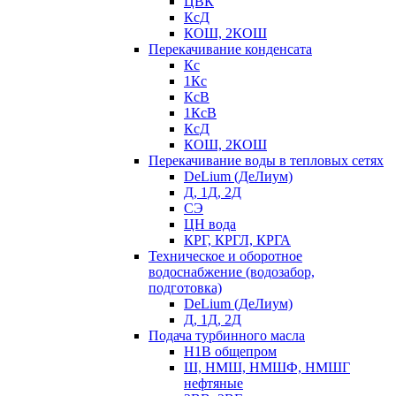
ЦВК
КсД
КОШ, 2КОШ
Перекачивание конденсата
Кс
1Кс
КсВ
1КсВ
КсД
КОШ, 2КОШ
Перекачивание воды в тепловых сетях
DeLium (ДеЛиум)
Д, 1Д, 2Д
СЭ
ЦН вода
КРГ, КРГЛ, КРГА
Техническое и оборотное
водоснабжение (водозабор,
подготовка)
DeLium (ДеЛиум)
Д, 1Д, 2Д
Подача турбинного масла
Н1В общепром
Ш, НМШ, НМШФ, НМШГ
нефтяные