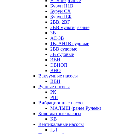
Н1В нефтяные
Бурун Н1В
Бурун СХ
Бурун ПФ
2ВВ, 2ВГ
2ВВ мультифазные
3В
АС-3В
1В, АН1В судовые
2ВВ судовые
3В судовые
ЭВН
ЭВНОП
ВНО
Вакуумные насосы
ВВН
Ручные насосы
РК
РШ
Вибрационные насосы
МАЛЫШ (ранее Ручеёк)
Коловратные насосы
КВ
Вертикальные насосы
ЦД