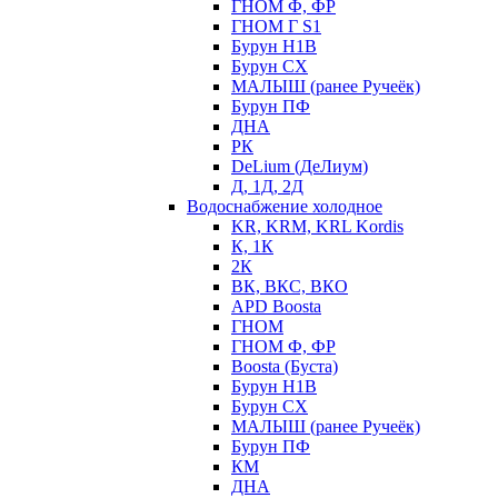
ГНОМ Ф, ФР
ГНОМ Г S1
Бурун Н1В
Бурун СХ
МАЛЫШ (ранее Ручеёк)
Бурун ПФ
ДНА
РК
DeLium (ДеЛиум)
Д, 1Д, 2Д
Водоснабжение холодное
KR, KRM, KRL Kordis
К, 1К
2К
ВК, ВКС, ВКО
APD Boosta
ГНОМ
ГНОМ Ф, ФР
Boosta (Буста)
Бурун Н1В
Бурун СХ
МАЛЫШ (ранее Ручеёк)
Бурун ПФ
КМ
ДНА