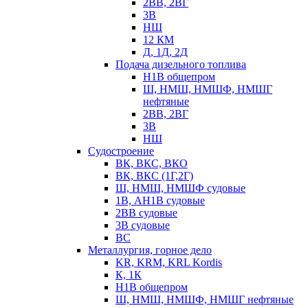
2ВВ, 2ВГ
3В
НШ
12 КМ
Д, 1Д, 2Д
Подача дизельного топлива
Н1В общепром
Ш, НМШ, НМШФ, НМШГ
нефтяные
2ВВ, 2ВГ
3В
НШ
Судостроение
ВК, ВКС, ВКО
ВК, ВКС (1Г,2Г)
Ш, НМШ, НМШФ судовые
1В, АН1В судовые
2ВВ судовые
3В судовые
ВС
Металлургия, горное дело
KR, KRM, KRL Kordis
К, 1К
Н1В общепром
Ш, НМШ, НМШФ, НМШГ нефтяные