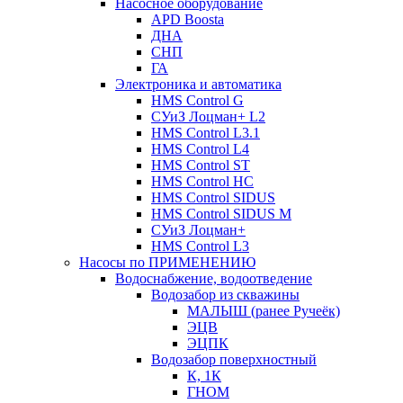
Насосное оборудование
APD Boosta
ДНА
СНП
ГА
Электроника и автоматика
HMS Control G
СУиЗ Лоцман+ L2
HMS Control L3.1
HMS Control L4
HMS Control ST
HMS Control HC
HMS Control SIDUS
HMS Control SIDUS M
СУиЗ Лоцман+
HMS Control L3
Насосы по ПРИМЕНЕНИЮ
Водоснабжение, водоотведение
Водозабор из скважины
МАЛЫШ (ранее Ручеёк)
ЭЦВ
ЭЦПК
Водозабор поверхностный
К, 1К
ГНОМ