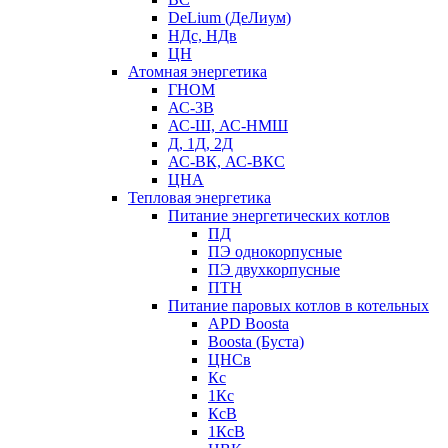
DeLium (ДеЛиум)
НДс, НДв
ЦН
Атомная энергетика
ГНОМ
АС-3В
АС-Ш, АС-НМШ
Д, 1Д, 2Д
АС-ВК, АС-ВКС
ЦНА
Тепловая энергетика
Питание энергетических котлов
ПД
ПЭ однокорпусные
ПЭ двухкорпусные
ПТН
Питание паровых котлов в котельных
APD Boosta
Boosta (Буста)
ЦНСв
Кс
1Кс
КсВ
1КсВ