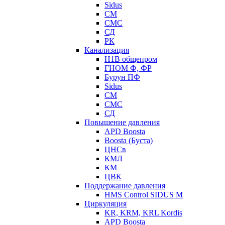
Sidus
СМ
СМС
СД
РК
Канализация
Н1В общепром
ГНОМ Ф, ФР
Бурун ПФ
Sidus
СМ
СМС
СД
Повышение давления
APD Boosta
Boosta (Буста)
ЦНСв
КМЛ
КМ
ЦВК
Поддержание давления
HMS Control SIDUS M
Циркуляция
KR, KRM, KRL Kordis
APD Boosta