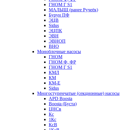
ГНОМ Г S1
МАЛЫШ (ранее Ручеёк)
Бурун ПФ
ЭЦВ
Sidus
ЭЦПК
ЭВН
ЭВНОП
ВНО
Моноблочные насосы
ГНОМ
ГНОМ Ф, ФР
ГНОМ Г S1
КМЛ
КМ
КМ-Е
Sidus
Многоступенчатые (секционные) насосы
APD Boosta
Boosta (Буста)
ЦНСв
Кс
1Кс
КсВ
1КсВ