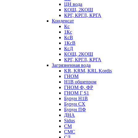
ЦН вода
КОШ, 2КОШ
КРГ, КРГЛ, КРГА
Конденсат
Кс
1Кс
КсВ
1КсВ
КсД
КОШ, 2КОШ
КРГ, КРГЛ, КРГА
Загрязненная вода
KR, KRM, KRL Kordis
ГНОМ
Н1В общепром
ГНОМ Ф, ФР
ГНОМ Г S1
Бурун Н1В
Бурун СХ
Бурун ПФ
ДНА
Sidus
СМ
СМС
СД