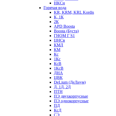
НКСн
Горячая вода
KR, KRM, KRL Kordis
К, 1К
2К
APD Boosta
Boosta (Буста)
ГНОМ Г S1
ЦНСв
КМЛ
КМ
Кс
1Кс
КсВ
1КсВ
ДНА
ЦВК
DeLium (ДеЛиум)
Д, 1Д, 2Д
ПТН
ПЭ двухкорпусные
ПЭ однокорпусные
ПД
КсД
СЭ