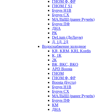
ГНОМ Ф, ФР
ГНОМ Г S1
Бурун Н1В
Бурун СХ
МАЛЫШ (ранее Ручеёк)
Бурун ПФ
ДНА
РК
DeLium (ДеЛиум)
Д, 1Д, 2Д
Водоснабжение холодное
KR, KRM, KRL Kordis
К, 1К
2К
ВК, ВКС, ВКО
APD Boosta
ГНОМ
ГНОМ Ф, ФР
Boosta (Буста)
Бурун Н1В
Бурун СХ
МАЛЫШ (ранее Ручеёк)
Бурун ПФ
КМ
ДНА