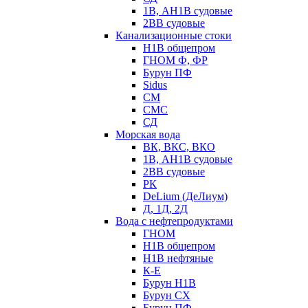
1В, АН1В судовые
2ВВ судовые
Канализационные стоки
Н1В общепром
ГНОМ Ф, ФР
Бурун ПФ
Sidus
СМ
СМС
СД
Морская вода
ВК, ВКС, ВКО
1В, АН1В судовые
2ВВ судовые
РК
DeLium (ДеЛиум)
Д, 1Д, 2Д
Вода с нефтепродуктами
ГНОМ
Н1В общепром
Н1В нефтяные
К-Е
Бурун Н1В
Бурун СХ
Бурун ПФ