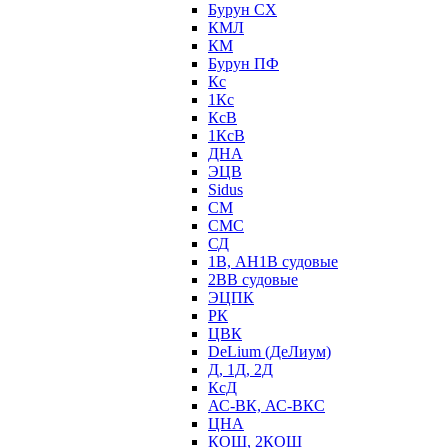
Бурун СХ
КМЛ
КМ
Бурун ПФ
Кс
1Кс
КсВ
1КсВ
ДНА
ЭЦВ
Sidus
СМ
СМС
СД
1В, АН1В судовые
2ВВ судовые
ЭЦПК
РК
ЦВК
DeLium (ДеЛиум)
Д, 1Д, 2Д
КсД
АС-ВК, АС-ВКС
ЦНА
КОШ, 2КОШ