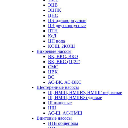
ЭЦВ
ЭЦПК
ЦНС
ПЭ однокорпусные
ПЭ двухкорпусные
ПТН
КсД
ЦН вода
КОШ, 2КОШ
Вихревые насосы
ВК, ВКС, ВКО
ВК, ВКС (1Г,2Г)
СМС
ЦВК
ВС
АС-ВК, АС-ВКС
Шестеренные насосы
Ш, НМШ, НМШФ, НМШГ нефтяные
Ш, НМШ, НМШФ судовые
Ш пищевые
НШ
АС-Ш, АС-НМШ
Винтовые насосы
Н1В общепром