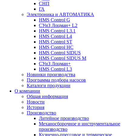
СНП
ГА
Электроника и АВТОМАТИКА
HMS Control G
СУиЗ Лоцман+ L2
HMS Control L3.1
HMS Control L4
HMS Control ST
HMS Control HC
HMS Control SIDUS
HMS Control SIDUS M
СУиЗ Лоцман+
HMS Control L3
Новинки производства
Программа подбора насосов
Каталоги продукции
О компании
Общая информация
Новости
История
Производство
Литейное производство
Механосборочное и инструментальное
производство
Кузнечно-прессовое и термическое