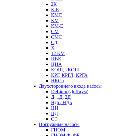
2К
К-Е
КМЛ
КМ
КМ-Е
СМ
СМС
СД
Х
12 КМ
ЦВК
ЦНА
КОШ, 2КОШ
КРГ, КРГЛ, КРГА
НКСн
Двухстороннего входа насосы
DeLium (ДеЛиум)
Д, 1Д, 2Д
НДс, НДв
ЦН
ПД
СЭ
Погружные насосы
ГНОМ
ГНОМ Ф, ФР