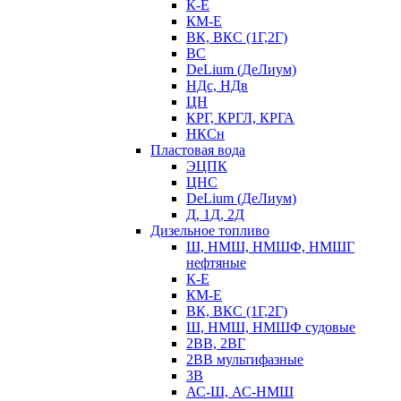
К-Е
КМ-Е
ВК, ВКС (1Г,2Г)
ВС
DeLium (ДеЛиум)
НДс, НДв
ЦН
КРГ, КРГЛ, КРГА
НКСн
Пластовая вода
ЭЦПК
ЦНС
DeLium (ДеЛиум)
Д, 1Д, 2Д
Дизельное топливо
Ш, НМШ, НМШФ, НМШГ
нефтяные
К-Е
КМ-Е
ВК, ВКС (1Г,2Г)
Ш, НМШ, НМШФ судовые
2ВВ, 2ВГ
2ВВ мультифазные
3В
АС-Ш, АС-НМШ