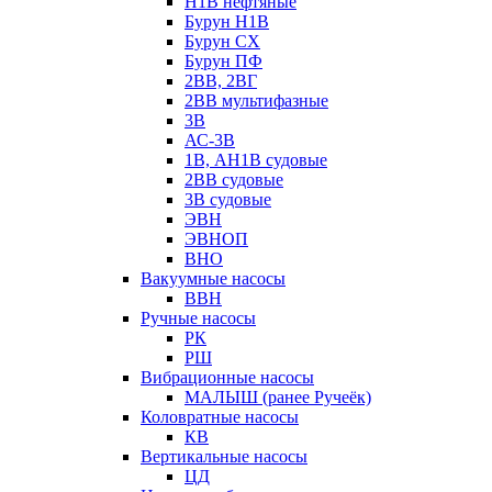
Н1В нефтяные
Бурун Н1В
Бурун СХ
Бурун ПФ
2ВВ, 2ВГ
2ВВ мультифазные
3В
АС-3В
1В, АН1В судовые
2ВВ судовые
3В судовые
ЭВН
ЭВНОП
ВНО
Вакуумные насосы
ВВН
Ручные насосы
РК
РШ
Вибрационные насосы
МАЛЫШ (ранее Ручеёк)
Коловратные насосы
КВ
Вертикальные насосы
ЦД