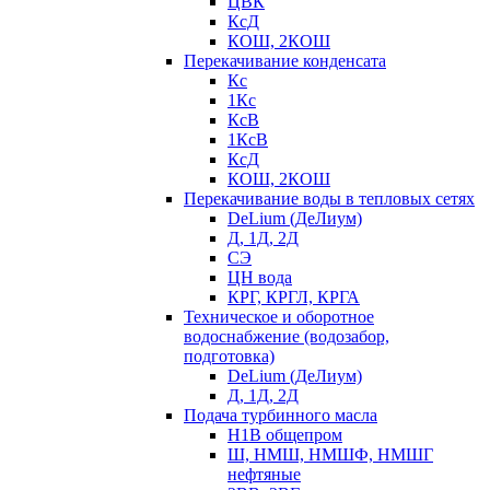
ЦВК
КсД
КОШ, 2КОШ
Перекачивание конденсата
Кс
1Кс
КсВ
1КсВ
КсД
КОШ, 2КОШ
Перекачивание воды в тепловых сетях
DeLium (ДеЛиум)
Д, 1Д, 2Д
СЭ
ЦН вода
КРГ, КРГЛ, КРГА
Техническое и оборотное
водоснабжение (водозабор,
подготовка)
DeLium (ДеЛиум)
Д, 1Д, 2Д
Подача турбинного масла
Н1В общепром
Ш, НМШ, НМШФ, НМШГ
нефтяные