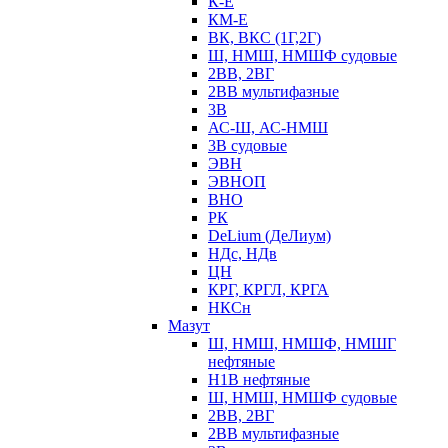
К-Е
КМ-Е
ВК, ВКС (1Г,2Г)
Ш, НМШ, НМШФ судовые
2ВВ, 2ВГ
2ВВ мультифазные
3В
АС-Ш, АС-НМШ
3В судовые
ЭВН
ЭВНОП
ВНО
РК
DeLium (ДеЛиум)
НДс, НДв
ЦН
КРГ, КРГЛ, КРГА
НКСн
Мазут
Ш, НМШ, НМШФ, НМШГ
нефтяные
Н1В нефтяные
Ш, НМШ, НМШФ судовые
2ВВ, 2ВГ
2ВВ мультифазные