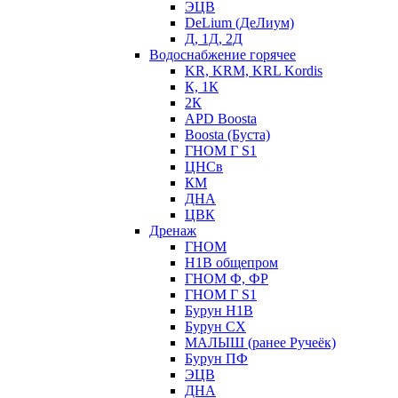
ЭЦВ
DeLium (ДеЛиум)
Д, 1Д, 2Д
Водоснабжение горячее
KR, KRM, KRL Kordis
К, 1К
2К
APD Boosta
Boosta (Буста)
ГНОМ Г S1
ЦНСв
КМ
ДНА
ЦВК
Дренаж
ГНОМ
Н1В общепром
ГНОМ Ф, ФР
ГНОМ Г S1
Бурун Н1В
Бурун СХ
МАЛЫШ (ранее Ручеёк)
Бурун ПФ
ЭЦВ
ДНА