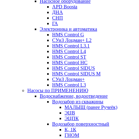
Насосное оборудование
APD Boosta
ДНА
СНП
ГА
Электроника и автоматика
HMS Control G
СУиЗ Лоцман+ L2
HMS Control L3.1
HMS Control L4
HMS Control ST
HMS Control HC
HMS Control SIDUS
HMS Control SIDUS M
СУиЗ Лоцман+
HMS Control L3
Насосы по ПРИМЕНЕНИЮ
Водоснабжение, водоотведение
Водозабор из скважины
МАЛЫШ (ранее Ручеёк)
ЭЦВ
ЭЦПК
Водозабор поверхностный
К, 1К
ГНОМ