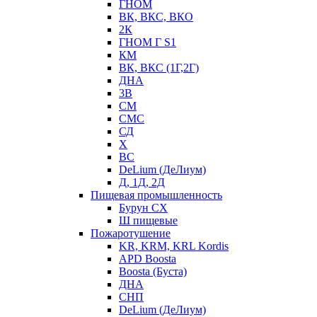
ГНОМ
ВК, ВКС, ВКО
2К
ГНОМ Г S1
КМ
ВК, ВКС (1Г,2Г)
ДНА
3В
СМ
СМС
СД
Х
ВС
DeLium (ДеЛиум)
Д, 1Д, 2Д
Пищевая промышленность
Бурун СХ
Ш пищевые
Пожаротушение
KR, KRM, KRL Kordis
APD Boosta
Boosta (Буста)
ДНА
СНП
DeLium (ДеЛиум)