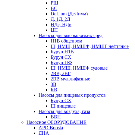
РШ
ВС
DeLium (ДеЛиум)
Д, 1Д, 2Д
НДс, НДв
ЦН
Насосы для высоковязких сред
Н1В общепром
Ш, НМШ, НМШФ, НМШГ нефтяные
Бурун Н1В
Бурун СХ
Бурун ПФ
Ш, НМШ, НМШФ судовые
2ВВ, 2ВГ
2ВВ мультифазные
3В
КВ
Насосы для пищевых продуктов
Бурун СХ
Ш пищевые
Насосы для воздуха, газа
ВВН
Насосное ОБОРУДОВАНИЕ
APD Boosta
ДНА