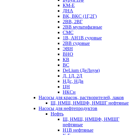
КМ-Е
ДНА
ВК, ВКС (1Г,2Г)
2ВВ, 2ВГ
2ВВ мультифазные
СМС
1В, АН1В судовые
2ВВ судовые
ЭВН
ВНО
КВ
ВС
DeLium (ДеЛиум)
Д, 1Д, 2Д
НДс, НДв
ЦН
НКСн
Насосы для красок, растворителей, лаков
Ш, НМШ, НМШФ, НМШГ нефтяные
Насосы для нефтепродуктов
Нефть
Ш, НМШ, НМШФ, НМШГ
нефтяные
Н1В нефтяные