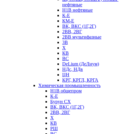
нефтяные
Н1В нефтяные
К-Е
КМ-Е
ВК, ВКС (1Г,2Г)
2ВВ, 2ВГ
2ВВ мультифазные
3В
Х
КВ
ВС
DeLium (ДеЛиум)
НДс, НДв
ЦН
КРГ, КРГЛ, КРГА
Химическая промышленность
Н1В общепром
К-Е
Бурун СХ
ВК, ВКС (1Г,2Г)
2ВВ, 2ВГ
Х
КВ
РШ
ВС