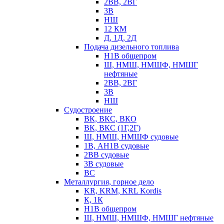
2ВВ, 2ВГ
3В
НШ
12 КМ
Д, 1Д, 2Д
Подача дизельного топлива
Н1В общепром
Ш, НМШ, НМШФ, НМШГ
нефтяные
2ВВ, 2ВГ
3В
НШ
Судостроение
ВК, ВКС, ВКО
ВК, ВКС (1Г,2Г)
Ш, НМШ, НМШФ судовые
1В, АН1В судовые
2ВВ судовые
3В судовые
ВС
Металлургия, горное дело
KR, KRM, KRL Kordis
К, 1К
Н1В общепром
Ш, НМШ, НМШФ, НМШГ нефтяные