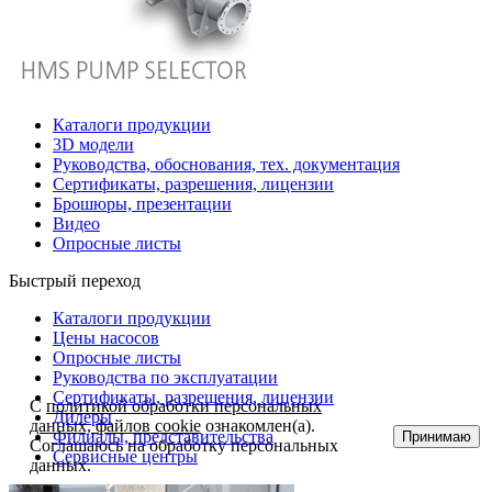
Каталоги продукции
3D модели
Руководства, обоснования, тех. документация
Сертификаты, разрешения, лицензии
Брошюры, презентации
Видео
Опросные листы
Быстрый переход
Каталоги продукции
Цены насосов
Опросные листы
Руководства по эксплуатации
Сертификаты, разрешения, лицензии
С
политикой обработки персональных
Дилеры
данных, файлов cookie
ознакомлен(а).
Филиалы, представительства
Принимаю
Соглашаюсь на обработку персональных
Сервисные центры
данных.