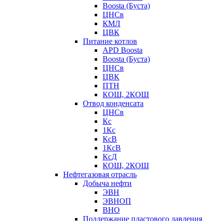
Boosta (Буста)
ЦНСв
КМЛ
ЦВК
Питание котлов
APD Boosta
Boosta (Буста)
ЦНСв
ЦВК
ПТН
КОШ, 2КОШ
Отвод конденсата
ЦНСв
Кс
1Кс
КсВ
1КсВ
КсД
КОШ, 2КОШ
Нефтегазовая отрасль
Добыча нефти
ЭВН
ЭВНОП
ВНО
Поддержание пластового давления