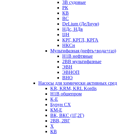
3В судовые
РК
КВ
ВС
DeLium (ДеЛиум)
НДс, НДв
ЦН
КРГ, КРГЛ, КРГА
НКСн
Мультифазная (нефть+вода+газ)
Н1В нефтяные
2ВВ мультифазные
ЭВН
ЭВНОП
ВНО
Насосы для химически активных сред
KR, KRM, KRL Kordis
Н1В общепром
К-Е
Бурун СХ
КМ-Е
ВК, ВКС (1Г,2Г)
2ВВ, 2ВГ
Х
КВ