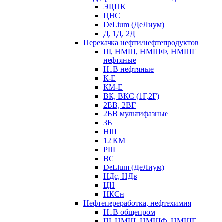
ЭЦПК
ЦНС
DeLium (ДеЛиум)
Д, 1Д, 2Д
Перекачка нефти/нефтепродуктов
Ш, НМШ, НМШФ, НМШГ
нефтяные
Н1В нефтяные
К-Е
КМ-Е
ВК, ВКС (1Г,2Г)
2ВВ, 2ВГ
2ВВ мультифазные
3В
НШ
12 КМ
РШ
ВС
DeLium (ДеЛиум)
НДс, НДв
ЦН
НКСн
Нефтепереработка, нефтехимия
Н1В общепром
Ш, НМШ, НМШФ, НМШГ