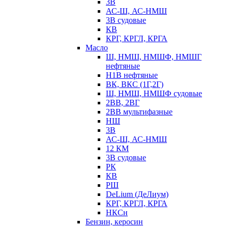
3В
АС-Ш, АС-НМШ
3В судовые
КВ
КРГ, КРГЛ, КРГА
Масло
Ш, НМШ, НМШФ, НМШГ
нефтяные
Н1В нефтяные
ВК, ВКС (1Г,2Г)
Ш, НМШ, НМШФ судовые
2ВВ, 2ВГ
2ВВ мультифазные
НШ
3В
АС-Ш, АС-НМШ
12 КМ
3В судовые
РК
КВ
РШ
DeLium (ДеЛиум)
КРГ, КРГЛ, КРГА
НКСн
Бензин, керосин