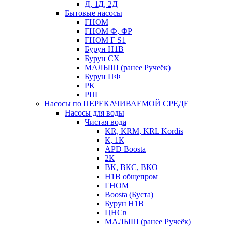
Д, 1Д, 2Д
Бытовые насосы
ГНОМ
ГНОМ Ф, ФР
ГНОМ Г S1
Бурун Н1В
Бурун СХ
МАЛЫШ (ранее Ручеёк)
Бурун ПФ
РК
РШ
Насосы по ПЕРЕКАЧИВАЕМОЙ СРЕДЕ
Насосы для воды
Чистая вода
KR, KRM, KRL Kordis
К, 1К
APD Boosta
2К
ВК, ВКС, ВКО
Н1В общепром
ГНОМ
Boosta (Буста)
Бурун Н1В
ЦНСв
МАЛЫШ (ранее Ручеёк)