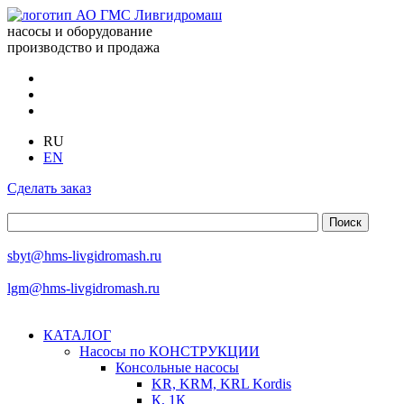
насосы и оборудование
производство и продажа
RU
EN
Сделать заказ
sbyt@hms-livgidromash.ru
lgm@hms-livgidromash.ru
КАТАЛОГ
Насосы по КОНСТРУКЦИИ
Консольные насосы
KR, KRM, KRL Kordis
К, 1К