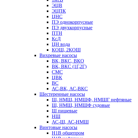
ЭЦВ
ЭЦПК
ЦНС
ПЭ однокорпусные
ПЭ двухкорпусные
ПТН
КсД
ЦН вода
КОШ, 2КОШ
Вихревые насосы
ВК, ВКС, ВКО
ВК, ВКС (1Г,2Г)
СМС
ЦВК
ВС
АС-ВК, АС-ВКС
Шестеренные насосы
Ш, НМШ, НМШФ, НМШГ нефтяные
Ш, НМШ, НМШФ судовые
Ш пищевые
НШ
АС-Ш, АС-НМШ
Винтовые насосы
Н1В общепром