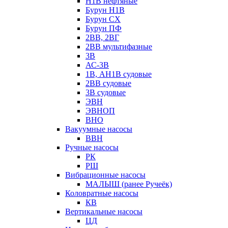
Н1В нефтяные
Бурун Н1В
Бурун СХ
Бурун ПФ
2ВВ, 2ВГ
2ВВ мультифазные
3В
АС-3В
1В, АН1В судовые
2ВВ судовые
3В судовые
ЭВН
ЭВНОП
ВНО
Вакуумные насосы
ВВН
Ручные насосы
РК
РШ
Вибрационные насосы
МАЛЫШ (ранее Ручеёк)
Коловратные насосы
КВ
Вертикальные насосы
ЦД