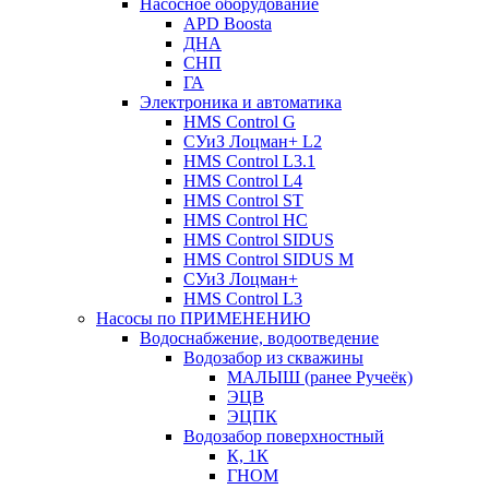
Насосное оборудование
APD Boosta
ДНА
СНП
ГА
Электроника и автоматика
HMS Control G
СУиЗ Лоцман+ L2
HMS Control L3.1
HMS Control L4
HMS Control ST
HMS Control HC
HMS Control SIDUS
HMS Control SIDUS M
СУиЗ Лоцман+
HMS Control L3
Насосы по ПРИМЕНЕНИЮ
Водоснабжение, водоотведение
Водозабор из скважины
МАЛЫШ (ранее Ручеёк)
ЭЦВ
ЭЦПК
Водозабор поверхностный
К, 1К
ГНОМ