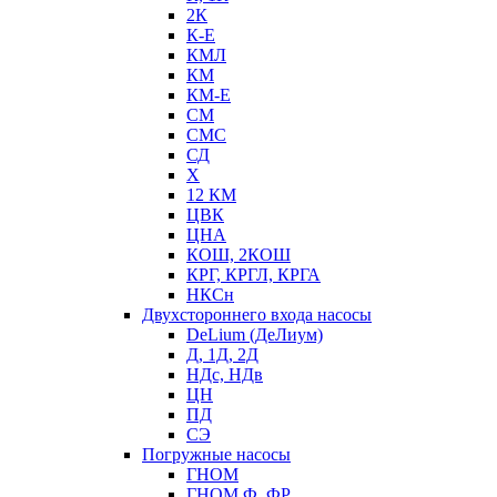
2К
К-Е
КМЛ
КМ
КМ-Е
СМ
СМС
СД
Х
12 КМ
ЦВК
ЦНА
КОШ, 2КОШ
КРГ, КРГЛ, КРГА
НКСн
Двухстороннего входа насосы
DeLium (ДеЛиум)
Д, 1Д, 2Д
НДс, НДв
ЦН
ПД
СЭ
Погружные насосы
ГНОМ
ГНОМ Ф, ФР