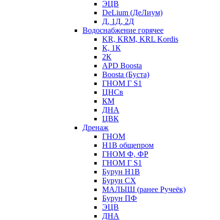
ЭЦВ
DeLium (ДеЛиум)
Д, 1Д, 2Д
Водоснабжение горячее
KR, KRM, KRL Kordis
К, 1К
2К
APD Boosta
Boosta (Буста)
ГНОМ Г S1
ЦНСв
КМ
ДНА
ЦВК
Дренаж
ГНОМ
Н1В общепром
ГНОМ Ф, ФР
ГНОМ Г S1
Бурун Н1В
Бурун СХ
МАЛЫШ (ранее Ручеёк)
Бурун ПФ
ЭЦВ
ДНА