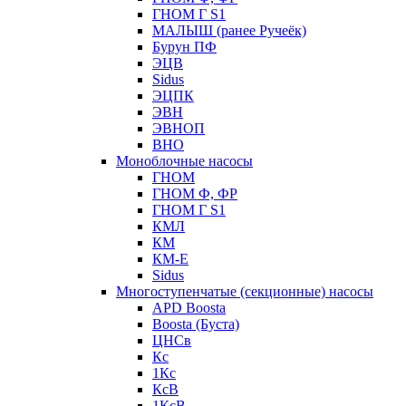
ГНОМ Г S1
МАЛЫШ (ранее Ручеёк)
Бурун ПФ
ЭЦВ
Sidus
ЭЦПК
ЭВН
ЭВНОП
ВНО
Моноблочные насосы
ГНОМ
ГНОМ Ф, ФР
ГНОМ Г S1
КМЛ
КМ
КМ-Е
Sidus
Многоступенчатые (секционные) насосы
APD Boosta
Boosta (Буста)
ЦНСв
Кс
1Кс
КсВ
1КсВ