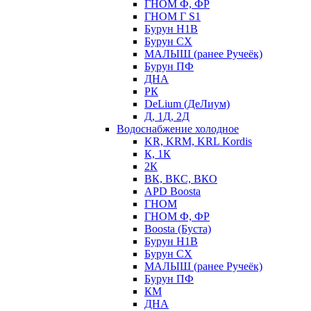
ГНОМ Ф, ФР
ГНОМ Г S1
Бурун Н1В
Бурун СХ
МАЛЫШ (ранее Ручеёк)
Бурун ПФ
ДНА
РК
DeLium (ДеЛиум)
Д, 1Д, 2Д
Водоснабжение холодное
KR, KRM, KRL Kordis
К, 1К
2К
ВК, ВКС, ВКО
APD Boosta
ГНОМ
ГНОМ Ф, ФР
Boosta (Буста)
Бурун Н1В
Бурун СХ
МАЛЫШ (ранее Ручеёк)
Бурун ПФ
КМ
ДНА