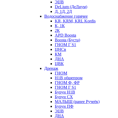
ЭЦВ
DeLium (ДеЛиум)
Д, 1Д, 2Д
Водоснабжение горячее
KR, KRM, KRL Kordis
К, 1К
2К
APD Boosta
Boosta (Буста)
ГНОМ Г S1
ЦНСв
КМ
ДНА
ЦВК
Дренаж
ГНОМ
Н1В общепром
ГНОМ Ф, ФР
ГНОМ Г S1
Бурун Н1В
Бурун СХ
МАЛЫШ (ранее Ручеёк)
Бурун ПФ
ЭЦВ
ДНА