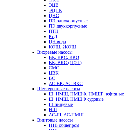
ЭЦВ
ЭЦПК
ЦНС
ПЭ однокорпусные
ПЭ двухкорпусные
ПТН
КсД
ЦН вода
КОШ, 2КОШ
Вихревые насосы
ВК, ВКС, ВКО
ВК, ВКС (1Г,2Г)
СМС
ЦВК
ВС
АС-ВК, АС-ВКС
Шестеренные насосы
Ш, НМШ, НМШФ, НМШГ нефтяные
Ш, НМШ, НМШФ судовые
Ш пищевые
НШ
АС-Ш, АС-НМШ
Винтовые насосы
Н1В общепром