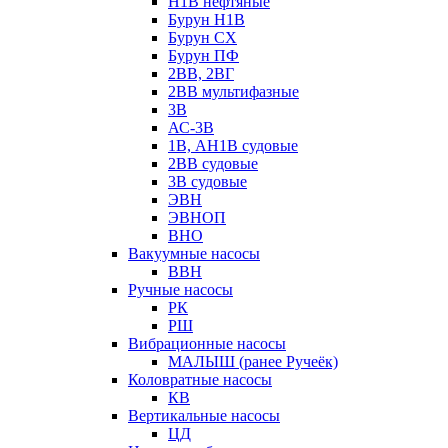
Н1В нефтяные
Бурун Н1В
Бурун СХ
Бурун ПФ
2ВВ, 2ВГ
2ВВ мультифазные
3В
АС-3В
1В, АН1В судовые
2ВВ судовые
3В судовые
ЭВН
ЭВНОП
ВНО
Вакуумные насосы
ВВН
Ручные насосы
РК
РШ
Вибрационные насосы
МАЛЫШ (ранее Ручеёк)
Коловратные насосы
КВ
Вертикальные насосы
ЦД