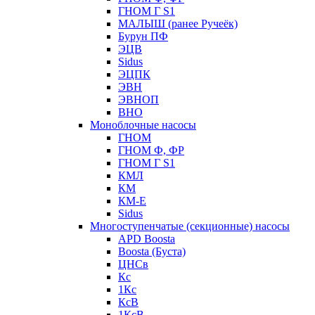
ГНОМ Г S1
МАЛЫШ (ранее Ручеёк)
Бурун ПФ
ЭЦВ
Sidus
ЭЦПК
ЭВН
ЭВНОП
ВНО
Моноблочные насосы
ГНОМ
ГНОМ Ф, ФР
ГНОМ Г S1
КМЛ
КМ
КМ-Е
Sidus
Многоступенчатые (секционные) насосы
APD Boosta
Boosta (Буста)
ЦНСв
Кс
1Кс
КсВ
1КсВ