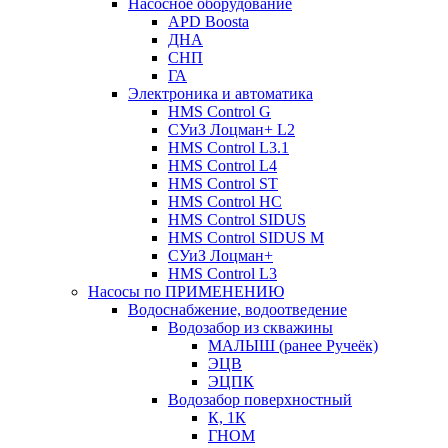
Насосное оборудование
APD Boosta
ДНА
СНП
ГА
Электроника и автоматика
HMS Control G
СУиЗ Лоцман+ L2
HMS Control L3.1
HMS Control L4
HMS Control ST
HMS Control HC
HMS Control SIDUS
HMS Control SIDUS M
СУиЗ Лоцман+
HMS Control L3
Насосы по ПРИМЕНЕНИЮ
Водоснабжение, водоотведение
Водозабор из скважины
МАЛЫШ (ранее Ручеёк)
ЭЦВ
ЭЦПК
Водозабор поверхностный
К, 1К
ГНОМ