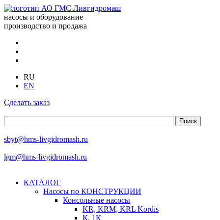
насосы и оборудование
производство и продажа
RU
EN
Сделать заказ
sbyt@hms-livgidromash.ru
lgm@hms-livgidromash.ru
КАТАЛОГ
Насосы по КОНСТРУКЦИИ
Консольные насосы
KR, KRM, KRL Kordis
К, 1К