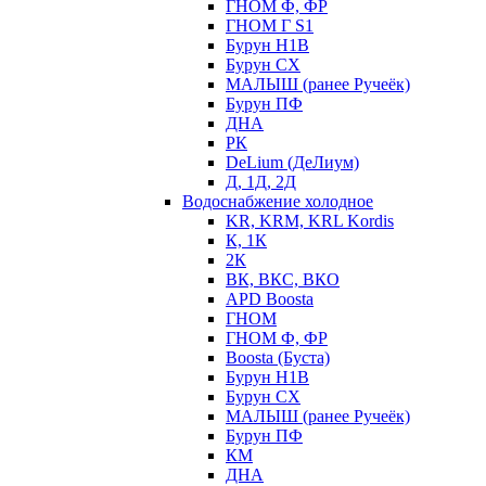
ГНОМ Ф, ФР
ГНОМ Г S1
Бурун Н1В
Бурун СХ
МАЛЫШ (ранее Ручеёк)
Бурун ПФ
ДНА
РК
DeLium (ДеЛиум)
Д, 1Д, 2Д
Водоснабжение холодное
KR, KRM, KRL Kordis
К, 1К
2К
ВК, ВКС, ВКО
APD Boosta
ГНОМ
ГНОМ Ф, ФР
Boosta (Буста)
Бурун Н1В
Бурун СХ
МАЛЫШ (ранее Ручеёк)
Бурун ПФ
КМ
ДНА