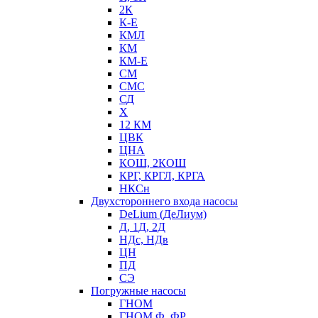
2К
К-Е
КМЛ
КМ
КМ-Е
СМ
СМС
СД
Х
12 КМ
ЦВК
ЦНА
КОШ, 2КОШ
КРГ, КРГЛ, КРГА
НКСн
Двухстороннего входа насосы
DeLium (ДеЛиум)
Д, 1Д, 2Д
НДс, НДв
ЦН
ПД
СЭ
Погружные насосы
ГНОМ
ГНОМ Ф, ФР