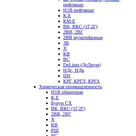
нефтяные
Н1В нефтяные
К-Е
КМ-Е
ВК, ВКС (1Г,2Г)
2ВВ, 2ВГ
2ВВ мультифазные
3В
Х
КВ
ВС
DeLium (ДеЛиум)
НДс, НДв
ЦН
КРГ, КРГЛ, КРГА
Химическая промышленность
Н1В общепром
К-Е
Бурун СХ
ВК, ВКС (1Г,2Г)
2ВВ, 2ВГ
Х
КВ
РШ
ВС