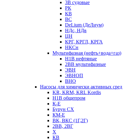
3В судовые
РК
КВ
ВС
DeLium (ДеЛиум)
НДс, НДв
ЦН
КРГ, КРГЛ, КРГА
НКСн
Мультифазная (нефть+вода+газ)
Н1В нефтяные
2ВВ мультифазные
ЭВН
ЭВНОП
ВНО
Насосы для химически активных сред
KR, KRM, KRL Kordis
Н1В общепром
К-Е
Бурун СХ
КМ-Е
ВК, ВКС (1Г,2Г)
2ВВ, 2ВГ
Х
КВ