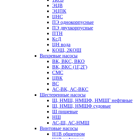
ЭЦВ
ЭЦПК
ЦНС
ПЭ однокорпусные
ПЭ двухкорпусные
ПТН
КсД
ЦН вода
КОШ, 2КОШ
Вихревые насосы
ВК, ВКС, ВКО
ВК, ВКС (1Г,2Г)
СМС
ЦВК
ВС
АС-ВК, АС-ВКС
Шестеренные насосы
Ш, НМШ, НМШФ, НМШГ нефтяные
Ш, НМШ, НМШФ судовые
Ш пищевые
НШ
АС-Ш, АС-НМШ
Винтовые насосы
Н1В общепром