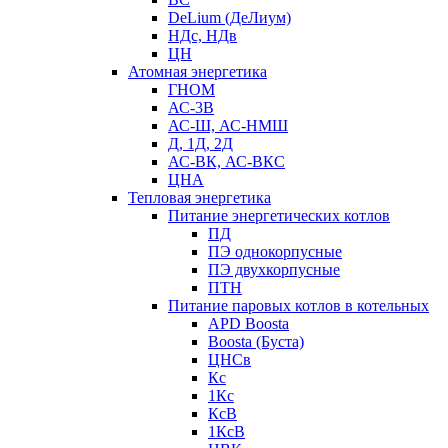
DeLium (ДеЛиум)
НДс, НДв
ЦН
Атомная энергетика
ГНОМ
АС-3В
АС-Ш, АС-НМШ
Д, 1Д, 2Д
АС-ВК, АС-ВКС
ЦНА
Тепловая энергетика
Питание энергетических котлов
ПД
ПЭ однокорпусные
ПЭ двухкорпусные
ПТН
Питание паровых котлов в котельных
APD Boosta
Boosta (Буста)
ЦНСв
Кс
1Кс
КсВ
1КсВ