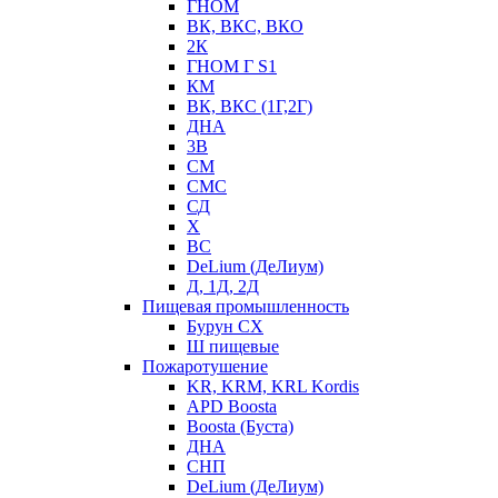
ГНОМ
ВК, ВКС, ВКО
2К
ГНОМ Г S1
КМ
ВК, ВКС (1Г,2Г)
ДНА
3В
СМ
СМС
СД
Х
ВС
DeLium (ДеЛиум)
Д, 1Д, 2Д
Пищевая промышленность
Бурун СХ
Ш пищевые
Пожаротушение
KR, KRM, KRL Kordis
APD Boosta
Boosta (Буста)
ДНА
СНП
DeLium (ДеЛиум)