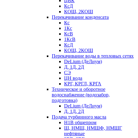
ЦВК
КсД
КОШ, 2КОШ
Перекачивание конденсата
Кс
1Кс
КсВ
1КсВ
КсД
КОШ, 2КОШ
Перекачивание воды в тепловых сетях
DeLium (ДеЛиум)
Д, 1Д, 2Д
СЭ
ЦН вода
КРГ, КРГЛ, КРГА
Техническое и оборотное
водоснабжение (водозабор,
подготовка)
DeLium (ДеЛиум)
Д, 1Д, 2Д
Подача турбинного масла
Н1В общепром
Ш, НМШ, НМШФ, НМШГ
нефтяные