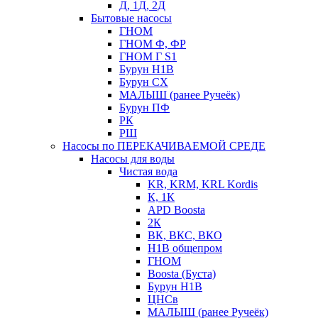
Д, 1Д, 2Д
Бытовые насосы
ГНОМ
ГНОМ Ф, ФР
ГНОМ Г S1
Бурун Н1В
Бурун СХ
МАЛЫШ (ранее Ручеёк)
Бурун ПФ
РК
РШ
Насосы по ПЕРЕКАЧИВАЕМОЙ СРЕДЕ
Насосы для воды
Чистая вода
KR, KRM, KRL Kordis
К, 1К
APD Boosta
2К
ВК, ВКС, ВКО
Н1В общепром
ГНОМ
Boosta (Буста)
Бурун Н1В
ЦНСв
МАЛЫШ (ранее Ручеёк)