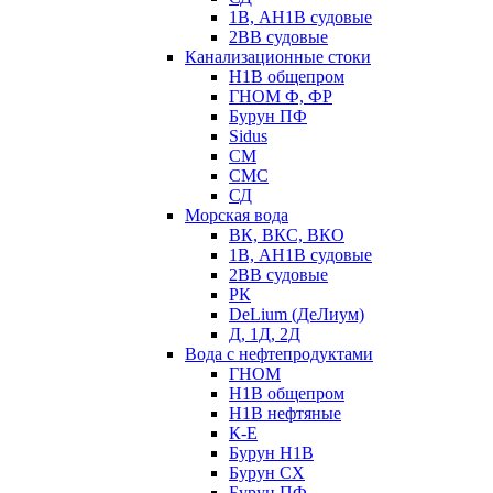
1В, АН1В судовые
2ВВ судовые
Канализационные стоки
Н1В общепром
ГНОМ Ф, ФР
Бурун ПФ
Sidus
СМ
СМС
СД
Морская вода
ВК, ВКС, ВКО
1В, АН1В судовые
2ВВ судовые
РК
DeLium (ДеЛиум)
Д, 1Д, 2Д
Вода с нефтепродуктами
ГНОМ
Н1В общепром
Н1В нефтяные
К-Е
Бурун Н1В
Бурун СХ
Бурун ПФ