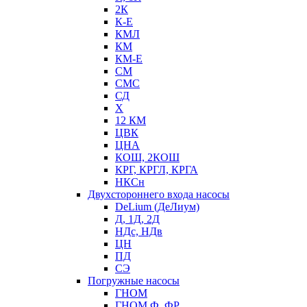
2К
К-Е
КМЛ
КМ
КМ-Е
СМ
СМС
СД
Х
12 КМ
ЦВК
ЦНА
КОШ, 2КОШ
КРГ, КРГЛ, КРГА
НКСн
Двухстороннего входа насосы
DeLium (ДеЛиум)
Д, 1Д, 2Д
НДс, НДв
ЦН
ПД
СЭ
Погружные насосы
ГНОМ
ГНОМ Ф, ФР