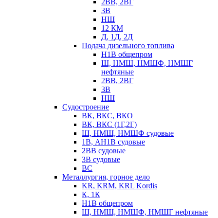
2ВВ, 2ВГ
3В
НШ
12 КМ
Д, 1Д, 2Д
Подача дизельного топлива
Н1В общепром
Ш, НМШ, НМШФ, НМШГ
нефтяные
2ВВ, 2ВГ
3В
НШ
Судостроение
ВК, ВКС, ВКО
ВК, ВКС (1Г,2Г)
Ш, НМШ, НМШФ судовые
1В, АН1В судовые
2ВВ судовые
3В судовые
ВС
Металлургия, горное дело
KR, KRM, KRL Kordis
К, 1К
Н1В общепром
Ш, НМШ, НМШФ, НМШГ нефтяные