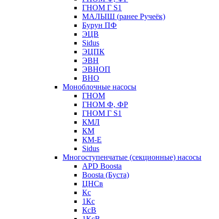
ГНОМ Г S1
МАЛЫШ (ранее Ручеёк)
Бурун ПФ
ЭЦВ
Sidus
ЭЦПК
ЭВН
ЭВНОП
ВНО
Моноблочные насосы
ГНОМ
ГНОМ Ф, ФР
ГНОМ Г S1
КМЛ
КМ
КМ-Е
Sidus
Многоступенчатые (секционные) насосы
APD Boosta
Boosta (Буста)
ЦНСв
Кс
1Кс
КсВ
1КсВ