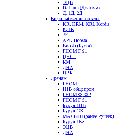
ЭЦВ
DeLium (ДеЛиум)
Д, 1Д, 2Д
Водоснабжение горячее
KR, KRM, KRL Kordis
К, 1К
2К
APD Boosta
Boosta (Буста)
ГНОМ Г S1
ЦНСв
КМ
ДНА
ЦВК
Дренаж
ГНОМ
Н1В общепром
ГНОМ Ф, ФР
ГНОМ Г S1
Бурун Н1В
Бурун СХ
МАЛЫШ (ранее Ручеёк)
Бурун ПФ
ЭЦВ
ДНА