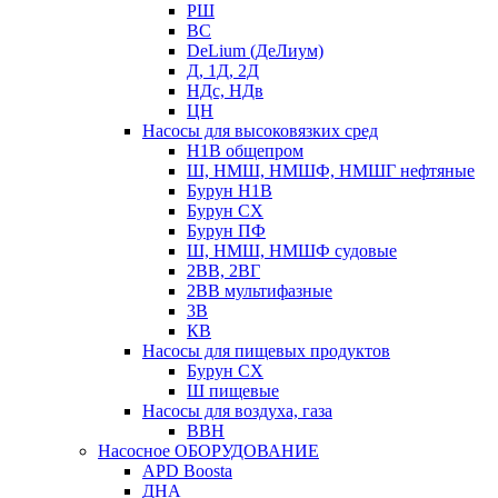
РШ
ВС
DeLium (ДеЛиум)
Д, 1Д, 2Д
НДс, НДв
ЦН
Насосы для высоковязких сред
Н1В общепром
Ш, НМШ, НМШФ, НМШГ нефтяные
Бурун Н1В
Бурун СХ
Бурун ПФ
Ш, НМШ, НМШФ судовые
2ВВ, 2ВГ
2ВВ мультифазные
3В
КВ
Насосы для пищевых продуктов
Бурун СХ
Ш пищевые
Насосы для воздуха, газа
ВВН
Насосное ОБОРУДОВАНИЕ
APD Boosta
ДНА