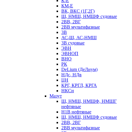
К-Е
КМ-Е
ВК, ВКС (1Г,2Г)
Ш, НМШ, НМШФ судовые
2ВВ, 2ВГ
2ВВ мультифазные
3В
АС-Ш, АС-НМШ
3В судовые
ЭВН
ЭВНОП
ВНО
РК
DeLium (ДеЛиум)
НДс, НДв
ЦН
КРГ, КРГЛ, КРГА
НКСн
Мазут
Ш, НМШ, НМШФ, НМШГ
нефтяные
Н1В нефтяные
Ш, НМШ, НМШФ судовые
2ВВ, 2ВГ
2ВВ мультифазные