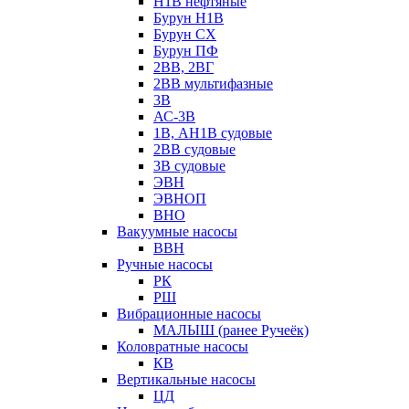
Н1В нефтяные
Бурун Н1В
Бурун СХ
Бурун ПФ
2ВВ, 2ВГ
2ВВ мультифазные
3В
АС-3В
1В, АН1В судовые
2ВВ судовые
3В судовые
ЭВН
ЭВНОП
ВНО
Вакуумные насосы
ВВН
Ручные насосы
РК
РШ
Вибрационные насосы
МАЛЫШ (ранее Ручеёк)
Коловратные насосы
КВ
Вертикальные насосы
ЦД