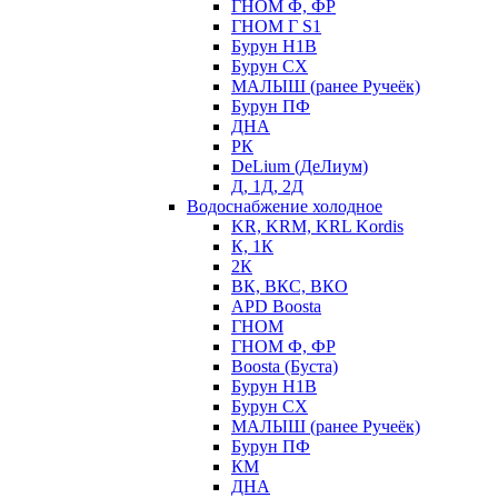
ГНОМ Ф, ФР
ГНОМ Г S1
Бурун Н1В
Бурун СХ
МАЛЫШ (ранее Ручеёк)
Бурун ПФ
ДНА
РК
DeLium (ДеЛиум)
Д, 1Д, 2Д
Водоснабжение холодное
KR, KRM, KRL Kordis
К, 1К
2К
ВК, ВКС, ВКО
APD Boosta
ГНОМ
ГНОМ Ф, ФР
Boosta (Буста)
Бурун Н1В
Бурун СХ
МАЛЫШ (ранее Ручеёк)
Бурун ПФ
КМ
ДНА