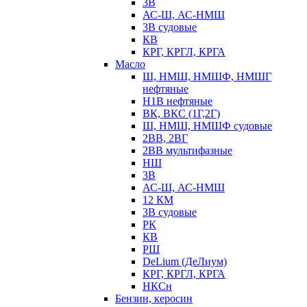
3В
АС-Ш, АС-НМШ
3В судовые
КВ
КРГ, КРГЛ, КРГА
Масло
Ш, НМШ, НМШФ, НМШГ
нефтяные
Н1В нефтяные
ВК, ВКС (1Г,2Г)
Ш, НМШ, НМШФ судовые
2ВВ, 2ВГ
2ВВ мультифазные
НШ
3В
АС-Ш, АС-НМШ
12 КМ
3В судовые
РК
КВ
РШ
DeLium (ДеЛиум)
КРГ, КРГЛ, КРГА
НКСн
Бензин, керосин