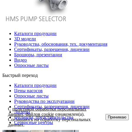
Каталоги продукции
3D модели
Руководства, обоснования, тех. документация
Сертификаты, разрешения, лицензии
Брошюры, презентации
Видео
Опросные листы
Быстрый переход
Каталоги продукции
Цены насосов
Опросные листы
Руководства по эксплуатации
Сертификаты, разрешения, лицензии
С
политикой обработки персональных
Дилеры
данных, файлов cookie
ознакомлен(а).
Филиалы, представительства
Принимаю
Соглашаюсь на обработку персональных
Сервисные центры
данных.