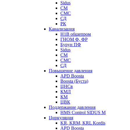
Sidus
СМ
СМС
СД
РК
Канализация
Н1В общепром
ГНОМ Ф, ФР
Бурун ПФ
Sidus
СМ
СМС
СД
Повышение давления
APD Boosta
Boosta (Буста)
ЦНСв
КМЛ
КМ
ЦВК
Поддержание давления
HMS Control SIDUS M
Циркуляция
KR, KRM, KRL Kordis
APD Boosta