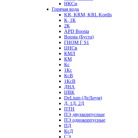
НКСн
Горячая вода
KR, KRM, KRL Kordis
К, 1К
2К
APD Boosta
Boosta (Буста)
ГНОМ Г S1
ЦНСв
КМЛ
КМ
Кс
1Кс
КсВ
1КсВ
ДНА
ЦВК
DeLium (ДеЛиум)
Д, 1Д, 2Д
ПТН
ПЭ двухкорпусные
ПЭ однокорпусные
ПД
КсД
СЭ