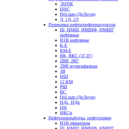
ЭЦПК
ЦНС
DeLium (ДеЛиум)
Д, 1Д, 2Д
Перекачка нефти/нефтепродуктов
Ш, НМШ, НМШФ, НМШГ
нефтяные
Н1В нефтяные
К-Е
КМ-Е
ВК, ВКС (1Г,2Г)
2ВВ, 2ВГ
2ВВ мультифазные
3В
НШ
12 КМ
РШ
ВС
DeLium (ДеЛиум)
НДс, НДв
ЦН
НКСн
Нефтепереработка, нефтехимия
Н1В общепром
Ш, НМШ, НМШФ, НМШГ