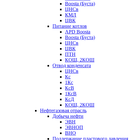
Boosta (Буста)
ЦНСв
КМЛ
ЦВК
Питание котлов
APD Boosta
Boosta (Буста)
ЦНСв
ЦВК
ПТН
КОШ, 2КОШ
Отвод конденсата
ЦНСв
Кс
1Кс
КсВ
1КсВ
КсД
КОШ, 2КОШ
Нефтегазовая отрасль
Добыча нефти
ЭВН
ЭВНОП
ВНО
Поддержание пластового давления