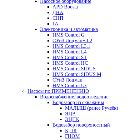
Насосное оборудование
APD Boosta
ДНА
СНП
ГА
Электроника и автоматика
HMS Control G
СУиЗ Лоцман+ L2
HMS Control L3.1
HMS Control L4
HMS Control ST
HMS Control HC
HMS Control SIDUS
HMS Control SIDUS M
СУиЗ Лоцман+
HMS Control L3
Насосы по ПРИМЕНЕНИЮ
Водоснабжение, водоотведение
Водозабор из скважины
МАЛЫШ (ранее Ручеёк)
ЭЦВ
ЭЦПК
Водозабор поверхностный
К, 1К
ГНОМ