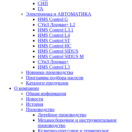
СНП
ГА
Электроника и АВТОМАТИКА
HMS Control G
СУиЗ Лоцман+ L2
HMS Control L3.1
HMS Control L4
HMS Control ST
HMS Control HC
HMS Control SIDUS
HMS Control SIDUS M
СУиЗ Лоцман+
HMS Control L3
Новинки производства
Программа подбора насосов
Каталоги продукции
О компании
Общая информация
Новости
История
Производство
Литейное производство
Механосборочное и инструментальное
производство
Кузнечно-прессовое и термическое