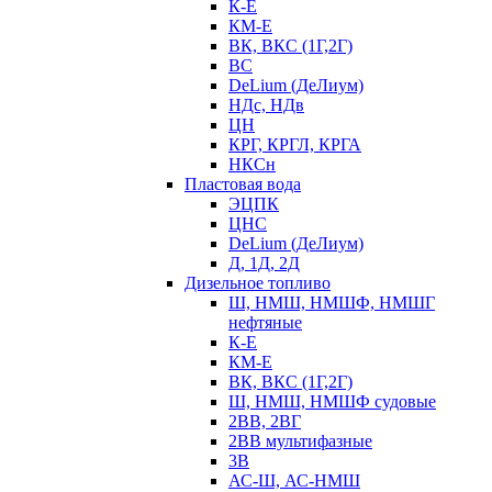
К-Е
КМ-Е
ВК, ВКС (1Г,2Г)
ВС
DeLium (ДеЛиум)
НДс, НДв
ЦН
КРГ, КРГЛ, КРГА
НКСн
Пластовая вода
ЭЦПК
ЦНС
DeLium (ДеЛиум)
Д, 1Д, 2Д
Дизельное топливо
Ш, НМШ, НМШФ, НМШГ
нефтяные
К-Е
КМ-Е
ВК, ВКС (1Г,2Г)
Ш, НМШ, НМШФ судовые
2ВВ, 2ВГ
2ВВ мультифазные
3В
АС-Ш, АС-НМШ