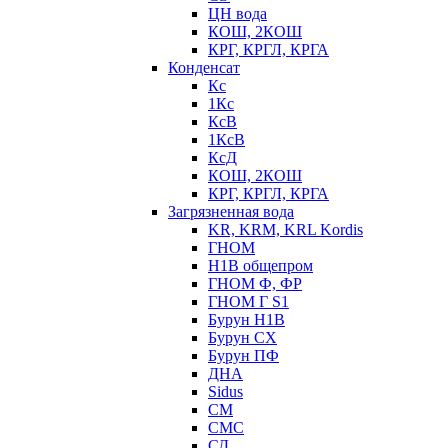
ЦН вода
КОШ, 2КОШ
КРГ, КРГЛ, КРГА
Конденсат
Кс
1Кс
КсВ
1КсВ
КсД
КОШ, 2КОШ
КРГ, КРГЛ, КРГА
Загрязненная вода
KR, KRM, KRL Kordis
ГНОМ
Н1В общепром
ГНОМ Ф, ФР
ГНОМ Г S1
Бурун Н1В
Бурун СХ
Бурун ПФ
ДНА
Sidus
СМ
СМС
СД