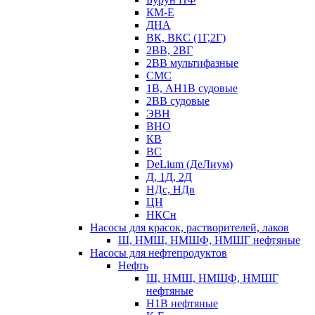
КМ-Е
ДНА
ВК, ВКС (1Г,2Г)
2ВВ, 2ВГ
2ВВ мультифазные
СМС
1В, АН1В судовые
2ВВ судовые
ЭВН
ВНО
КВ
ВС
DeLium (ДеЛиум)
Д, 1Д, 2Д
НДс, НДв
ЦН
НКСн
Насосы для красок, растворителей, лаков
Ш, НМШ, НМШФ, НМШГ нефтяные
Насосы для нефтепродуктов
Нефть
Ш, НМШ, НМШФ, НМШГ
нефтяные
Н1В нефтяные