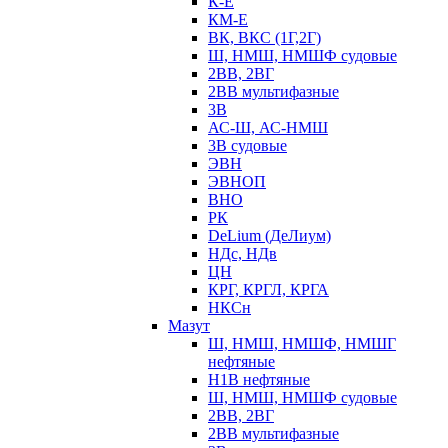
К-Е
КМ-Е
ВК, ВКС (1Г,2Г)
Ш, НМШ, НМШФ судовые
2ВВ, 2ВГ
2ВВ мультифазные
3В
АС-Ш, АС-НМШ
3В судовые
ЭВН
ЭВНОП
ВНО
РК
DeLium (ДеЛиум)
НДс, НДв
ЦН
КРГ, КРГЛ, КРГА
НКСн
Мазут
Ш, НМШ, НМШФ, НМШГ
нефтяные
Н1В нефтяные
Ш, НМШ, НМШФ судовые
2ВВ, 2ВГ
2ВВ мультифазные