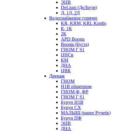
ЭЦВ
DeLium (ДеЛиум)
Д, 1Д, 2Д
Водоснабжение горячее
KR, KRM, KRL Kordis
К, 1К
2К
APD Boosta
Boosta (Буста)
ГНОМ Г S1
ЦНСв
КМ
ДНА
ЦВК
Дренаж
ГНОМ
Н1В общепром
ГНОМ Ф, ФР
ГНОМ Г S1
Бурун Н1В
Бурун СХ
МАЛЫШ (ранее Ручеёк)
Бурун ПФ
ЭЦВ
ДНА