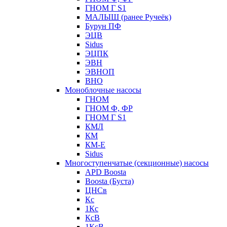
ГНОМ Г S1
МАЛЫШ (ранее Ручеёк)
Бурун ПФ
ЭЦВ
Sidus
ЭЦПК
ЭВН
ЭВНОП
ВНО
Моноблочные насосы
ГНОМ
ГНОМ Ф, ФР
ГНОМ Г S1
КМЛ
КМ
КМ-Е
Sidus
Многоступенчатые (секционные) насосы
APD Boosta
Boosta (Буста)
ЦНСв
Кс
1Кс
КсВ
1КсВ