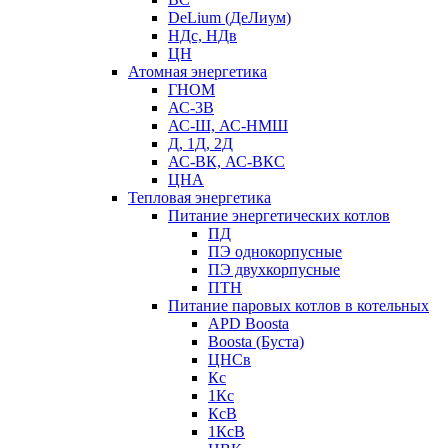
DeLium (ДеЛиум)
НДс, НДв
ЦН
Атомная энергетика
ГНОМ
АС-3В
АС-Ш, АС-НМШ
Д, 1Д, 2Д
АС-ВК, АС-ВКС
ЦНА
Тепловая энергетика
Питание энергетических котлов
ПД
ПЭ однокорпусные
ПЭ двухкорпусные
ПТН
Питание паровых котлов в котельных
APD Boosta
Boosta (Буста)
ЦНСв
Кс
1Кс
КсВ
1КсВ