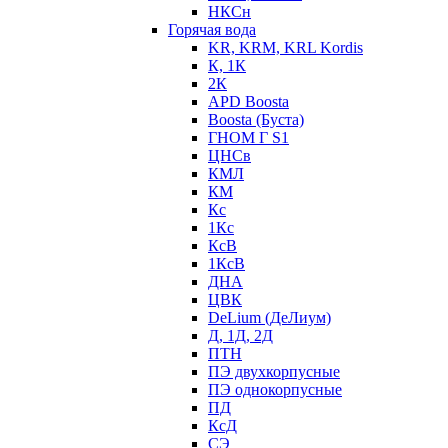
НКСн
Горячая вода
KR, KRM, KRL Kordis
К, 1К
2К
APD Boosta
Boosta (Буста)
ГНОМ Г S1
ЦНСв
КМЛ
КМ
Кс
1Кс
КсВ
1КсВ
ДНА
ЦВК
DeLium (ДеЛиум)
Д, 1Д, 2Д
ПТН
ПЭ двухкорпусные
ПЭ однокорпусные
ПД
КсД
СЭ