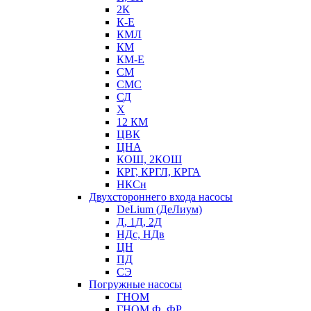
2К
К-Е
КМЛ
КМ
КМ-Е
СМ
СМС
СД
Х
12 КМ
ЦВК
ЦНА
КОШ, 2КОШ
КРГ, КРГЛ, КРГА
НКСн
Двухстороннего входа насосы
DeLium (ДеЛиум)
Д, 1Д, 2Д
НДс, НДв
ЦН
ПД
СЭ
Погружные насосы
ГНОМ
ГНОМ Ф, ФР