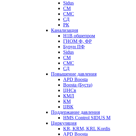
Sidus
СМ
СМС
СД
РК
Канализация
Н1В общепром
ГНОМ Ф, ФР
Бурун ПФ
Sidus
СМ
СМС
СД
Повышение давления
APD Boosta
Boosta (Буста)
ЦНСв
КМЛ
КМ
ЦВК
Поддержание давления
HMS Control SIDUS M
Циркуляция
KR, KRM, KRL Kordis
APD Boosta