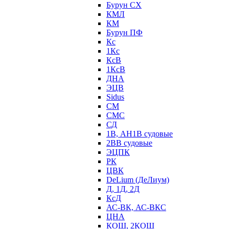
Бурун СХ
КМЛ
КМ
Бурун ПФ
Кс
1Кс
КсВ
1КсВ
ДНА
ЭЦВ
Sidus
СМ
СМС
СД
1В, АН1В судовые
2ВВ судовые
ЭЦПК
РК
ЦВК
DeLium (ДеЛиум)
Д, 1Д, 2Д
КсД
АС-ВК, АС-ВКС
ЦНА
КОШ, 2КОШ