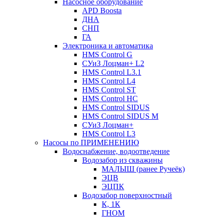
Насосное оборудование
APD Boosta
ДНА
СНП
ГА
Электроника и автоматика
HMS Control G
СУиЗ Лоцман+ L2
HMS Control L3.1
HMS Control L4
HMS Control ST
HMS Control HC
HMS Control SIDUS
HMS Control SIDUS M
СУиЗ Лоцман+
HMS Control L3
Насосы по ПРИМЕНЕНИЮ
Водоснабжение, водоотведение
Водозабор из скважины
МАЛЫШ (ранее Ручеёк)
ЭЦВ
ЭЦПК
Водозабор поверхностный
К, 1К
ГНОМ