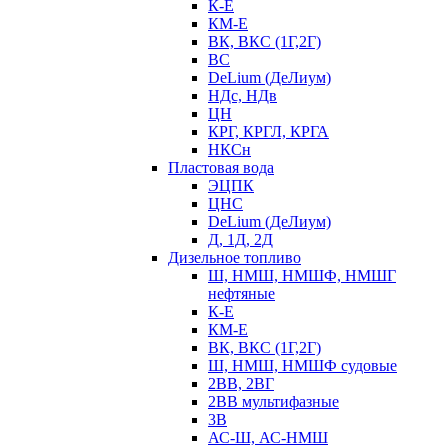
К-Е
КМ-Е
ВК, ВКС (1Г,2Г)
ВС
DeLium (ДеЛиум)
НДс, НДв
ЦН
КРГ, КРГЛ, КРГА
НКСн
Пластовая вода
ЭЦПК
ЦНС
DeLium (ДеЛиум)
Д, 1Д, 2Д
Дизельное топливо
Ш, НМШ, НМШФ, НМШГ
нефтяные
К-Е
КМ-Е
ВК, ВКС (1Г,2Г)
Ш, НМШ, НМШФ судовые
2ВВ, 2ВГ
2ВВ мультифазные
3В
АС-Ш, АС-НМШ