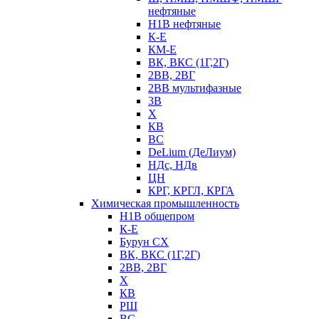
нефтяные
Н1В нефтяные
К-Е
КМ-Е
ВК, ВКС (1Г,2Г)
2ВВ, 2ВГ
2ВВ мультифазные
3В
Х
КВ
ВС
DeLium (ДеЛиум)
НДс, НДв
ЦН
КРГ, КРГЛ, КРГА
Химическая промышленность
Н1В общепром
К-Е
Бурун СХ
ВК, ВКС (1Г,2Г)
2ВВ, 2ВГ
Х
КВ
РШ
ВС