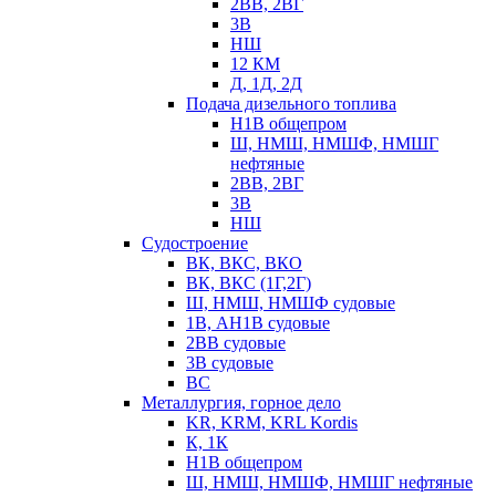
2ВВ, 2ВГ
3В
НШ
12 КМ
Д, 1Д, 2Д
Подача дизельного топлива
Н1В общепром
Ш, НМШ, НМШФ, НМШГ
нефтяные
2ВВ, 2ВГ
3В
НШ
Судостроение
ВК, ВКС, ВКО
ВК, ВКС (1Г,2Г)
Ш, НМШ, НМШФ судовые
1В, АН1В судовые
2ВВ судовые
3В судовые
ВС
Металлургия, горное дело
KR, KRM, KRL Kordis
К, 1К
Н1В общепром
Ш, НМШ, НМШФ, НМШГ нефтяные