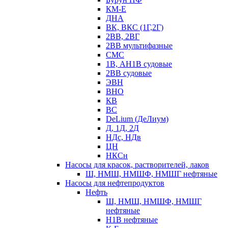
КМ-Е
ДНА
ВК, ВКС (1Г,2Г)
2ВВ, 2ВГ
2ВВ мультифазные
СМС
1В, АН1В судовые
2ВВ судовые
ЭВН
ВНО
КВ
ВС
DeLium (ДеЛиум)
Д, 1Д, 2Д
НДс, НДв
ЦН
НКСн
Насосы для красок, растворителей, лаков
Ш, НМШ, НМШФ, НМШГ нефтяные
Насосы для нефтепродуктов
Нефть
Ш, НМШ, НМШФ, НМШГ
нефтяные
Н1В нефтяные