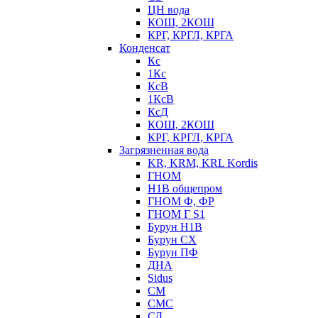
ЦН вода
КОШ, 2КОШ
КРГ, КРГЛ, КРГА
Конденсат
Кс
1Кс
КсВ
1КсВ
КсД
КОШ, 2КОШ
КРГ, КРГЛ, КРГА
Загрязненная вода
KR, KRM, KRL Kordis
ГНОМ
Н1В общепром
ГНОМ Ф, ФР
ГНОМ Г S1
Бурун Н1В
Бурун СХ
Бурун ПФ
ДНА
Sidus
СМ
СМС
СД