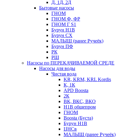
Д, 1Д, 2Д
Бытовые насосы
ГНОМ
ГНОМ Ф, ФР
ГНОМ Г S1
Бурун Н1В
Бурун СХ
МАЛЫШ (ранее Ручеёк)
Бурун ПФ
РК
РШ
Насосы по ПЕРЕКАЧИВАЕМОЙ СРЕДЕ
Насосы для воды
Чистая вода
KR, KRM, KRL Kordis
К, 1К
APD Boosta
2К
ВК, ВКС, ВКО
Н1В общепром
ГНОМ
Boosta (Буста)
Бурун Н1В
ЦНСв
МАЛЫШ (ранее Ручеёк)