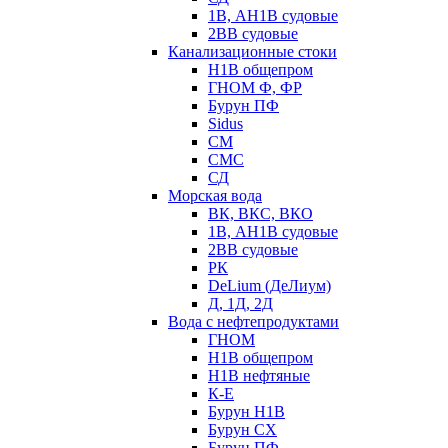
1В, АН1В судовые
2ВВ судовые
Канализационные стоки
Н1В общепром
ГНОМ Ф, ФР
Бурун ПФ
Sidus
СМ
СМС
СД
Морская вода
ВК, ВКС, ВКО
1В, АН1В судовые
2ВВ судовые
РК
DeLium (ДеЛиум)
Д, 1Д, 2Д
Вода с нефтепродуктами
ГНОМ
Н1В общепром
Н1В нефтяные
К-Е
Бурун Н1В
Бурун СХ
Бурун ПФ