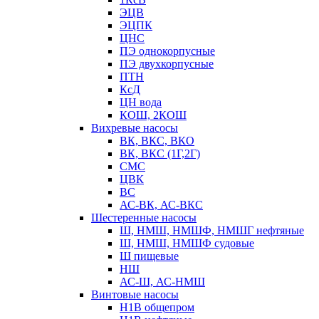
ЭЦВ
ЭЦПК
ЦНС
ПЭ однокорпусные
ПЭ двухкорпусные
ПТН
КсД
ЦН вода
КОШ, 2КОШ
Вихревые насосы
ВК, ВКС, ВКО
ВК, ВКС (1Г,2Г)
СМС
ЦВК
ВС
АС-ВК, АС-ВКС
Шестеренные насосы
Ш, НМШ, НМШФ, НМШГ нефтяные
Ш, НМШ, НМШФ судовые
Ш пищевые
НШ
АС-Ш, АС-НМШ
Винтовые насосы
Н1В общепром