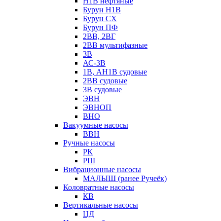
Н1В нефтяные
Бурун Н1В
Бурун СХ
Бурун ПФ
2ВВ, 2ВГ
2ВВ мультифазные
3В
АС-3В
1В, АН1В судовые
2ВВ судовые
3В судовые
ЭВН
ЭВНОП
ВНО
Вакуумные насосы
ВВН
Ручные насосы
РК
РШ
Вибрационные насосы
МАЛЫШ (ранее Ручеёк)
Коловратные насосы
КВ
Вертикальные насосы
ЦД