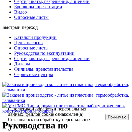
Сертификаты, разрешения, лицензии
Брошюры, презентации
Видео
Опросные листы
Быстрый переход
Каталоги продукции
Цены насосов
Опросные листы
Руководства по эксплуатации
Сертификаты, разрешения, лицензии
Дилеры
Филиалы, представительства
Сервисные центры
С
политикой обработки персональных
данных, файлов cookie
ознакомлен(а).
Принимаю
Соглашаюсь на обработку персональных
Руководства по
данных.