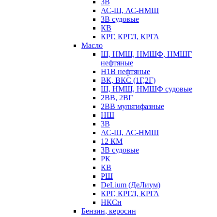
3В
АС-Ш, АС-НМШ
3В судовые
КВ
КРГ, КРГЛ, КРГА
Масло
Ш, НМШ, НМШФ, НМШГ
нефтяные
Н1В нефтяные
ВК, ВКС (1Г,2Г)
Ш, НМШ, НМШФ судовые
2ВВ, 2ВГ
2ВВ мультифазные
НШ
3В
АС-Ш, АС-НМШ
12 КМ
3В судовые
РК
КВ
РШ
DeLium (ДеЛиум)
КРГ, КРГЛ, КРГА
НКСн
Бензин, керосин