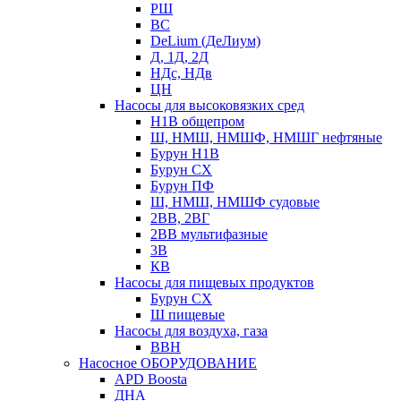
РШ
ВС
DeLium (ДеЛиум)
Д, 1Д, 2Д
НДс, НДв
ЦН
Насосы для высоковязких сред
Н1В общепром
Ш, НМШ, НМШФ, НМШГ нефтяные
Бурун Н1В
Бурун СХ
Бурун ПФ
Ш, НМШ, НМШФ судовые
2ВВ, 2ВГ
2ВВ мультифазные
3В
КВ
Насосы для пищевых продуктов
Бурун СХ
Ш пищевые
Насосы для воздуха, газа
ВВН
Насосное ОБОРУДОВАНИЕ
APD Boosta
ДНА