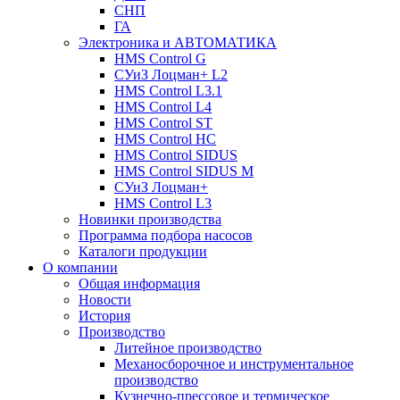
СНП
ГА
Электроника и АВТОМАТИКА
HMS Control G
СУиЗ Лоцман+ L2
HMS Control L3.1
HMS Control L4
HMS Control ST
HMS Control HC
HMS Control SIDUS
HMS Control SIDUS M
СУиЗ Лоцман+
HMS Control L3
Новинки производства
Программа подбора насосов
Каталоги продукции
О компании
Общая информация
Новости
История
Производство
Литейное производство
Механосборочное и инструментальное
производство
Кузнечно-прессовое и термическое