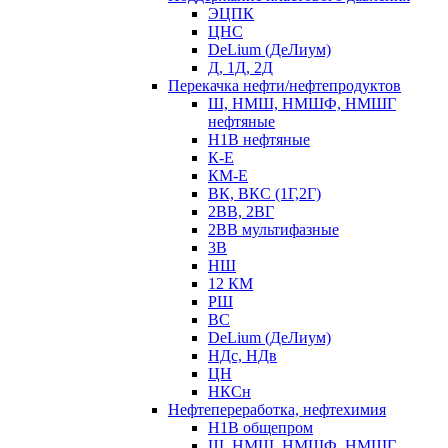
ЭЦПК
ЦНС
DeLium (ДеЛиум)
Д, 1Д, 2Д
Перекачка нефти/нефтепродуктов
Ш, НМШ, НМШФ, НМШГ
нефтяные
Н1В нефтяные
К-Е
КМ-Е
ВК, ВКС (1Г,2Г)
2ВВ, 2ВГ
2ВВ мультифазные
3В
НШ
12 КМ
РШ
ВС
DeLium (ДеЛиум)
НДс, НДв
ЦН
НКСн
Нефтепереработка, нефтехимия
Н1В общепром
Ш, НМШ, НМШФ, НМШГ