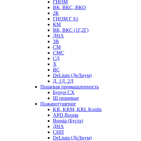
ГНОМ
ВК, ВКС, ВКО
2К
ГНОМ Г S1
КМ
ВК, ВКС (1Г,2Г)
ДНА
3В
СМ
СМС
СД
Х
ВС
DeLium (ДеЛиум)
Д, 1Д, 2Д
Пищевая промышленность
Бурун СХ
Ш пищевые
Пожаротушение
KR, KRM, KRL Kordis
APD Boosta
Boosta (Буста)
ДНА
СНП
DeLium (ДеЛиум)