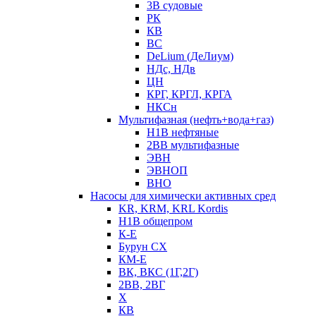
3В судовые
РК
КВ
ВС
DeLium (ДеЛиум)
НДс, НДв
ЦН
КРГ, КРГЛ, КРГА
НКСн
Мультифазная (нефть+вода+газ)
Н1В нефтяные
2ВВ мультифазные
ЭВН
ЭВНОП
ВНО
Насосы для химически активных сред
KR, KRM, KRL Kordis
Н1В общепром
К-Е
Бурун СХ
КМ-Е
ВК, ВКС (1Г,2Г)
2ВВ, 2ВГ
Х
КВ