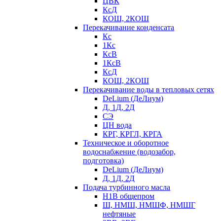
ЦВК
КсД
КОШ, 2КОШ
Перекачивание конденсата
Кс
1Кс
КсВ
1КсВ
КсД
КОШ, 2КОШ
Перекачивание воды в тепловых сетях
DeLium (ДеЛиум)
Д, 1Д, 2Д
СЭ
ЦН вода
КРГ, КРГЛ, КРГА
Техническое и оборотное
водоснабжение (водозабор,
подготовка)
DeLium (ДеЛиум)
Д, 1Д, 2Д
Подача турбинного масла
Н1В общепром
Ш, НМШ, НМШФ, НМШГ
нефтяные