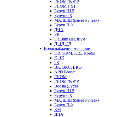
ГНОМ Ф, ФР
ГНОМ Г S1
Бурун Н1В
Бурун СХ
МАЛЫШ (ранее Ручеёк)
Бурун ПФ
ДНА
РК
DeLium (ДеЛиум)
Д, 1Д, 2Д
Водоснабжение холодное
KR, KRM, KRL Kordis
К, 1К
2К
ВК, ВКС, ВКО
APD Boosta
ГНОМ
ГНОМ Ф, ФР
Boosta (Буста)
Бурун Н1В
Бурун СХ
МАЛЫШ (ранее Ручеёк)
Бурун ПФ
КМ
ДНА