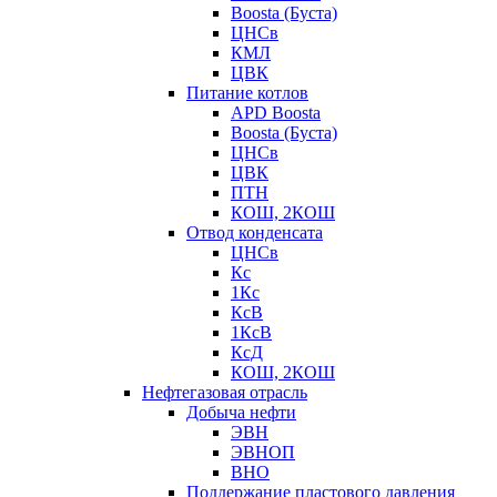
Boosta (Буста)
ЦНСв
КМЛ
ЦВК
Питание котлов
APD Boosta
Boosta (Буста)
ЦНСв
ЦВК
ПТН
КОШ, 2КОШ
Отвод конденсата
ЦНСв
Кс
1Кс
КсВ
1КсВ
КсД
КОШ, 2КОШ
Нефтегазовая отрасль
Добыча нефти
ЭВН
ЭВНОП
ВНО
Поддержание пластового давления