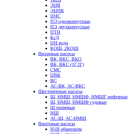
ЭЦВ
ЭЦПК
ЦНС
ПЭ однокорпусные
ПЭ двухкорпусные
ПТН
КсД
ЦН вода
КОШ, 2КОШ
Вихревые насосы
ВК, ВКС, ВКО
ВК, ВКС (1Г,2Г)
СМС
ЦВК
ВС
АС-ВК, АС-ВКС
Шестеренные насосы
Ш, НМШ, НМШФ, НМШГ нефтяные
Ш, НМШ, НМШФ судовые
Ш пищевые
НШ
АС-Ш, АС-НМШ
Винтовые насосы
Н1В общепром