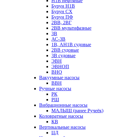
Н1В нефтяные
Бурун Н1В
Бурун СХ
Бурун ПФ
2ВВ, 2ВГ
2ВВ мультифазные
3В
АС-3В
1В, АН1В судовые
2ВВ судовые
3В судовые
ЭВН
ЭВНОП
ВНО
Вакуумные насосы
ВВН
Ручные насосы
РК
РШ
Вибрационные насосы
МАЛЫШ (ранее Ручеёк)
Коловратные насосы
КВ
Вертикальные насосы
ЦД