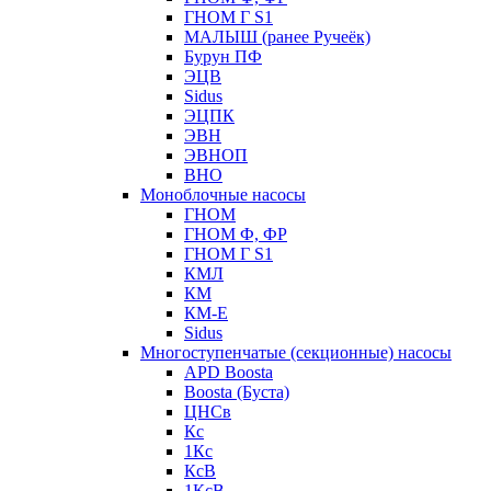
ГНОМ Г S1
МАЛЫШ (ранее Ручеёк)
Бурун ПФ
ЭЦВ
Sidus
ЭЦПК
ЭВН
ЭВНОП
ВНО
Моноблочные насосы
ГНОМ
ГНОМ Ф, ФР
ГНОМ Г S1
КМЛ
КМ
КМ-Е
Sidus
Многоступенчатые (секционные) насосы
APD Boosta
Boosta (Буста)
ЦНСв
Кс
1Кс
КсВ
1КсВ