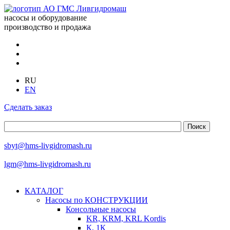
насосы и оборудование
производство и продажа
RU
EN
Сделать заказ
sbyt@hms-livgidromash.ru
lgm@hms-livgidromash.ru
КАТАЛОГ
Насосы по КОНСТРУКЦИИ
Консольные насосы
KR, KRM, KRL Kordis
К, 1К