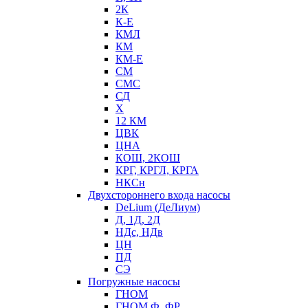
2К
К-Е
КМЛ
КМ
КМ-Е
СМ
СМС
СД
Х
12 КМ
ЦВК
ЦНА
КОШ, 2КОШ
КРГ, КРГЛ, КРГА
НКСн
Двухстороннего входа насосы
DeLium (ДеЛиум)
Д, 1Д, 2Д
НДс, НДв
ЦН
ПД
СЭ
Погружные насосы
ГНОМ
ГНОМ Ф, ФР