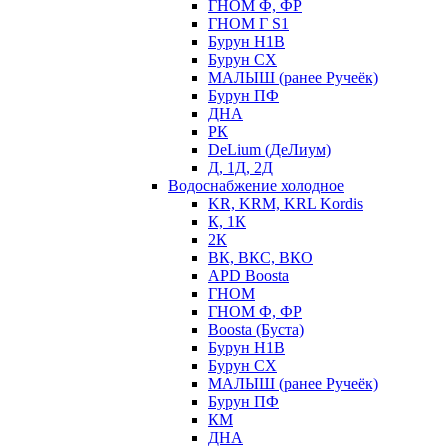
ГНОМ Ф, ФР
ГНОМ Г S1
Бурун Н1В
Бурун СХ
МАЛЫШ (ранее Ручеёк)
Бурун ПФ
ДНА
РК
DeLium (ДеЛиум)
Д, 1Д, 2Д
Водоснабжение холодное
KR, KRM, KRL Kordis
К, 1К
2К
ВК, ВКС, ВКО
APD Boosta
ГНОМ
ГНОМ Ф, ФР
Boosta (Буста)
Бурун Н1В
Бурун СХ
МАЛЫШ (ранее Ручеёк)
Бурун ПФ
КМ
ДНА