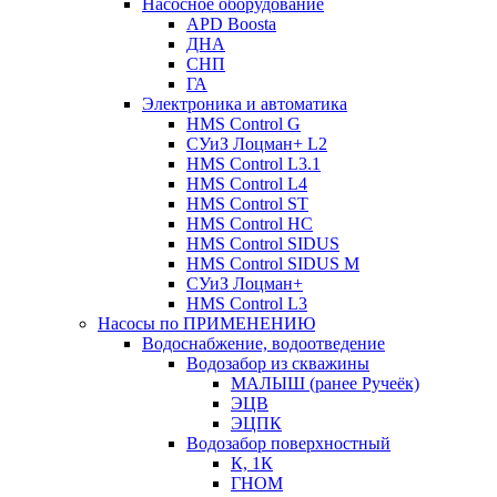
Насосное оборудование
APD Boosta
ДНА
СНП
ГА
Электроника и автоматика
HMS Control G
СУиЗ Лоцман+ L2
HMS Control L3.1
HMS Control L4
HMS Control ST
HMS Control HC
HMS Control SIDUS
HMS Control SIDUS M
СУиЗ Лоцман+
HMS Control L3
Насосы по ПРИМЕНЕНИЮ
Водоснабжение, водоотведение
Водозабор из скважины
МАЛЫШ (ранее Ручеёк)
ЭЦВ
ЭЦПК
Водозабор поверхностный
К, 1К
ГНОМ