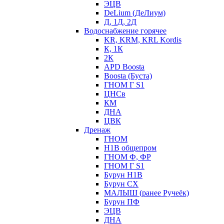
ЭЦВ
DeLium (ДеЛиум)
Д, 1Д, 2Д
Водоснабжение горячее
KR, KRM, KRL Kordis
К, 1К
2К
APD Boosta
Boosta (Буста)
ГНОМ Г S1
ЦНСв
КМ
ДНА
ЦВК
Дренаж
ГНОМ
Н1В общепром
ГНОМ Ф, ФР
ГНОМ Г S1
Бурун Н1В
Бурун СХ
МАЛЫШ (ранее Ручеёк)
Бурун ПФ
ЭЦВ
ДНА