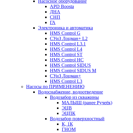
Насосное оборудование
APD Boosta
ДНА
СНП
ГА
Электроника и автоматика
HMS Control G
СУиЗ Лоцман+ L2
HMS Control L3.1
HMS Control L4
HMS Control ST
HMS Control HC
HMS Control SIDUS
HMS Control SIDUS M
СУиЗ Лоцман+
HMS Control L3
Насосы по ПРИМЕНЕНИЮ
Водоснабжение, водоотведение
Водозабор из скважины
МАЛЫШ (ранее Ручеёк)
ЭЦВ
ЭЦПК
Водозабор поверхностный
К, 1К
ГНОМ