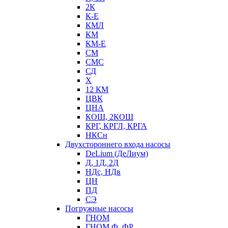
2К
К-Е
КМЛ
КМ
КМ-Е
СМ
СМС
СД
Х
12 КМ
ЦВК
ЦНА
КОШ, 2КОШ
КРГ, КРГЛ, КРГА
НКСн
Двухстороннего входа насосы
DeLium (ДеЛиум)
Д, 1Д, 2Д
НДс, НДв
ЦН
ПД
СЭ
Погружные насосы
ГНОМ
ГНОМ Ф, ФР