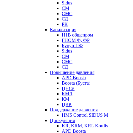
Sidus
СМ
СМС
СД
РК
Канализация
Н1В общепром
ГНОМ Ф, ФР
Бурун ПФ
Sidus
СМ
СМС
СД
Повышение давления
APD Boosta
Boosta (Буста)
ЦНСв
КМЛ
КМ
ЦВК
Поддержание давления
HMS Control SIDUS M
Циркуляция
KR, KRM, KRL Kordis
APD Boosta