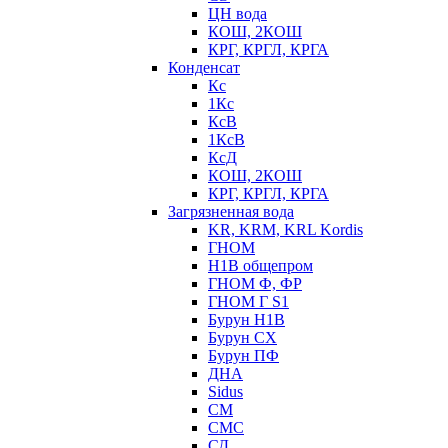
ЦН вода
КОШ, 2КОШ
КРГ, КРГЛ, КРГА
Конденсат
Кс
1Кс
КсВ
1КсВ
КсД
КОШ, 2КОШ
КРГ, КРГЛ, КРГА
Загрязненная вода
KR, KRM, KRL Kordis
ГНОМ
Н1В общепром
ГНОМ Ф, ФР
ГНОМ Г S1
Бурун Н1В
Бурун СХ
Бурун ПФ
ДНА
Sidus
СМ
СМС
СД