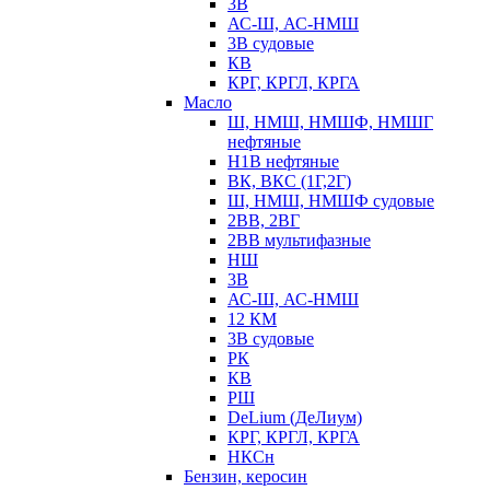
3В
АС-Ш, АС-НМШ
3В судовые
КВ
КРГ, КРГЛ, КРГА
Масло
Ш, НМШ, НМШФ, НМШГ
нефтяные
Н1В нефтяные
ВК, ВКС (1Г,2Г)
Ш, НМШ, НМШФ судовые
2ВВ, 2ВГ
2ВВ мультифазные
НШ
3В
АС-Ш, АС-НМШ
12 КМ
3В судовые
РК
КВ
РШ
DeLium (ДеЛиум)
КРГ, КРГЛ, КРГА
НКСн
Бензин, керосин