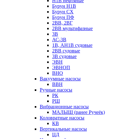
Н1В нефтяные
Бурун Н1В
Бурун СХ
Бурун ПФ
2ВВ, 2ВГ
2ВВ мультифазные
3В
АС-3В
1В, АН1В судовые
2ВВ судовые
3В судовые
ЭВН
ЭВНОП
ВНО
Вакуумные насосы
ВВН
Ручные насосы
РК
РШ
Вибрационные насосы
МАЛЫШ (ранее Ручеёк)
Коловратные насосы
КВ
Вертикальные насосы
ЦД