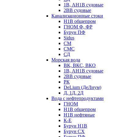
1В, АН1В судовые
2ВВ судовые
Канализационные стоки
Н1В общепром
ГНОМ Ф, ФР
Бурун ПФ
Sidus
СМ
СМС
СД
Морская вода
ВК, ВКС, ВКО
1В, АН1В судовые
2ВВ судовые
РК
DeLium (ДеЛиум)
Д, 1Д, 2Д
Вода с нефтепродуктами
ГНОМ
Н1В общепром
Н1В нефтяные
К-Е
Бурун Н1В
Бурун СХ
Бурун ПФ