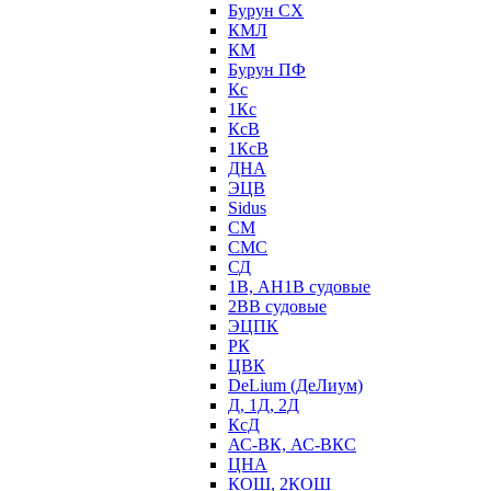
Бурун СХ
КМЛ
КМ
Бурун ПФ
Кс
1Кс
КсВ
1КсВ
ДНА
ЭЦВ
Sidus
СМ
СМС
СД
1В, АН1В судовые
2ВВ судовые
ЭЦПК
РК
ЦВК
DeLium (ДеЛиум)
Д, 1Д, 2Д
КсД
АС-ВК, АС-ВКС
ЦНА
КОШ, 2КОШ