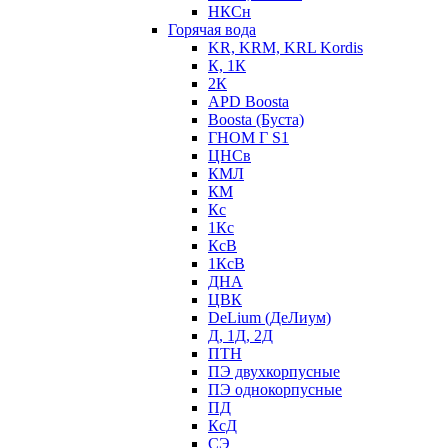
НКСн
Горячая вода
KR, KRM, KRL Kordis
К, 1К
2К
APD Boosta
Boosta (Буста)
ГНОМ Г S1
ЦНСв
КМЛ
КМ
Кс
1Кс
КсВ
1КсВ
ДНА
ЦВК
DeLium (ДеЛиум)
Д, 1Д, 2Д
ПТН
ПЭ двухкорпусные
ПЭ однокорпусные
ПД
КсД
СЭ