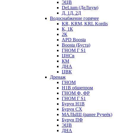
ЭЦВ
DeLium (ДеЛиум)
Д, 1Д, 2Д
Водоснабжение горячее
KR, KRM, KRL Kordis
К, 1К
2К
APD Boosta
Boosta (Буста)
ГНОМ Г S1
ЦНСв
КМ
ДНА
ЦВК
Дренаж
ГНОМ
Н1В общепром
ГНОМ Ф, ФР
ГНОМ Г S1
Бурун Н1В
Бурун СХ
МАЛЫШ (ранее Ручеёк)
Бурун ПФ
ЭЦВ
ДНА