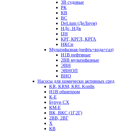
3В судовые
РК
КВ
ВС
DeLium (ДеЛиум)
НДс, НДв
ЦН
КРГ, КРГЛ, КРГА
НКСн
Мультифазная (нефть+вода+газ)
Н1В нефтяные
2ВВ мультифазные
ЭВН
ЭВНОП
ВНО
Насосы для химически активных сред
KR, KRM, KRL Kordis
Н1В общепром
К-Е
Бурун СХ
КМ-Е
ВК, ВКС (1Г,2Г)
2ВВ, 2ВГ
Х
КВ