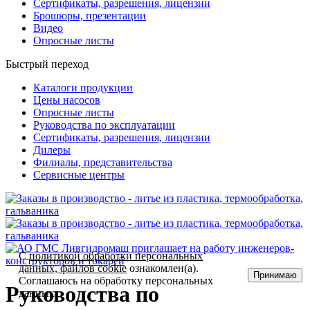
Сертификаты, разрешения, лицензии
Брошюры, презентации
Видео
Опросные листы
Быстрый переход
Каталоги продукции
Цены насосов
Опросные листы
Руководства по эксплуатации
Сертификаты, разрешения, лицензии
Дилеры
Филиалы, представительства
Сервисные центры
С
политикой обработки персональных
данных, файлов cookie
ознакомлен(а).
Принимаю
Соглашаюсь на обработку персональных
Руководства по
данных.