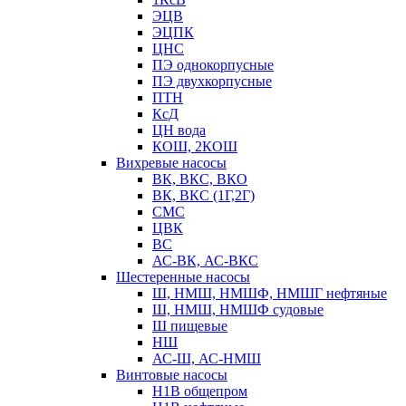
ЭЦВ
ЭЦПК
ЦНС
ПЭ однокорпусные
ПЭ двухкорпусные
ПТН
КсД
ЦН вода
КОШ, 2КОШ
Вихревые насосы
ВК, ВКС, ВКО
ВК, ВКС (1Г,2Г)
СМС
ЦВК
ВС
АС-ВК, АС-ВКС
Шестеренные насосы
Ш, НМШ, НМШФ, НМШГ нефтяные
Ш, НМШ, НМШФ судовые
Ш пищевые
НШ
АС-Ш, АС-НМШ
Винтовые насосы
Н1В общепром