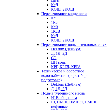
ЦВК
КсД
КОШ, 2КОШ
Перекачивание конденсата
Кс
1Кс
КсВ
1КсВ
КсД
КОШ, 2КОШ
Перекачивание воды в тепловых сетях
DeLium (ДеЛиум)
Д, 1Д, 2Д
СЭ
ЦН вода
КРГ, КРГЛ, КРГА
Техническое и оборотное
водоснабжение (водозабор,
подготовка)
DeLium (ДеЛиум)
Д, 1Д, 2Д
Подача турбинного масла
Н1В общепром
Ш, НМШ, НМШФ, НМШГ
нефтяные