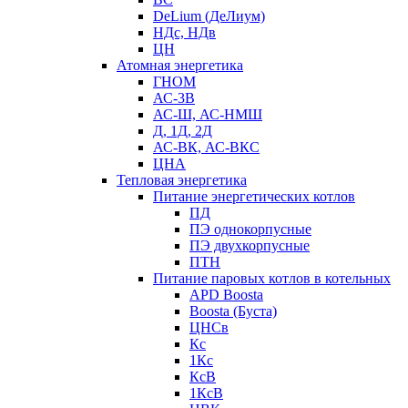
DeLium (ДеЛиум)
НДс, НДв
ЦН
Атомная энергетика
ГНОМ
АС-3В
АС-Ш, АС-НМШ
Д, 1Д, 2Д
АС-ВК, АС-ВКС
ЦНА
Тепловая энергетика
Питание энергетических котлов
ПД
ПЭ однокорпусные
ПЭ двухкорпусные
ПТН
Питание паровых котлов в котельных
APD Boosta
Boosta (Буста)
ЦНСв
Кс
1Кс
КсВ
1КсВ