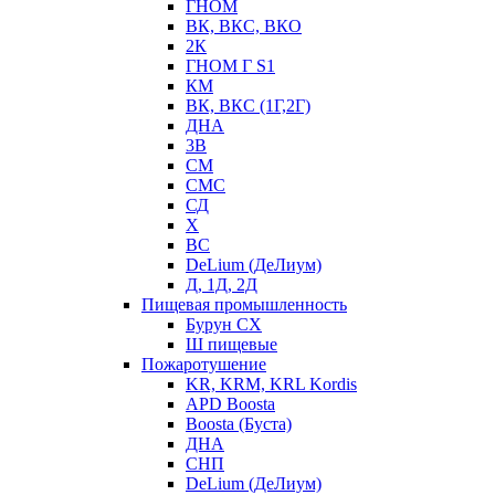
ГНОМ
ВК, ВКС, ВКО
2К
ГНОМ Г S1
КМ
ВК, ВКС (1Г,2Г)
ДНА
3В
СМ
СМС
СД
Х
ВС
DeLium (ДеЛиум)
Д, 1Д, 2Д
Пищевая промышленность
Бурун СХ
Ш пищевые
Пожаротушение
KR, KRM, KRL Kordis
APD Boosta
Boosta (Буста)
ДНА
СНП
DeLium (ДеЛиум)