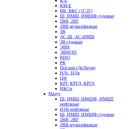
К-Е
КМ-Е
ВК, ВКС (1Г,2Г)
Ш, НМШ, НМШФ судовые
2ВВ, 2ВГ
2ВВ мультифазные
3В
АС-Ш, АС-НМШ
3В судовые
ЭВН
ЭВНОП
ВНО
РК
DeLium (ДеЛиум)
НДс, НДв
ЦН
КРГ, КРГЛ, КРГА
НКСн
Мазут
Ш, НМШ, НМШФ, НМШГ
нефтяные
Н1В нефтяные
Ш, НМШ, НМШФ судовые
2ВВ, 2ВГ
2ВВ мультифазные