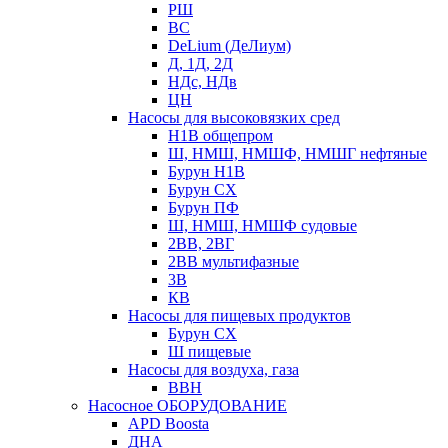
РШ
ВС
DeLium (ДеЛиум)
Д, 1Д, 2Д
НДс, НДв
ЦН
Насосы для высоковязких сред
Н1В общепром
Ш, НМШ, НМШФ, НМШГ нефтяные
Бурун Н1В
Бурун СХ
Бурун ПФ
Ш, НМШ, НМШФ судовые
2ВВ, 2ВГ
2ВВ мультифазные
3В
КВ
Насосы для пищевых продуктов
Бурун СХ
Ш пищевые
Насосы для воздуха, газа
ВВН
Насосное ОБОРУДОВАНИЕ
APD Boosta
ДНА