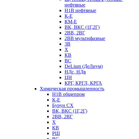
нефтяные
Н1В нефтяные
К-Е
КМ-Е
ВК, ВКС (1Г,2Г)
2ВВ, 2ВГ
2ВВ мультифазные
3В
Х
КВ
ВС
DeLium (ДеЛиум)
НДс, НДв
ЦН
КРГ, КРГЛ, КРГА
Химическая промышленность
Н1В общепром
К-Е
Бурун СХ
ВК, ВКС (1Г,2Г)
2ВВ, 2ВГ
Х
КВ
РШ
ВС