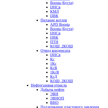
Boosta (Буста)
ЦНСв
КМЛ
ЦВК
Питание котлов
APD Boosta
Boosta (Буста)
ЦНСв
ЦВК
ПТН
КОШ, 2КОШ
Отвод конденсата
ЦНСв
Кс
1Кс
КсВ
1КсВ
КсД
КОШ, 2КОШ
Нефтегазовая отрасль
Добыча нефти
ЭВН
ЭВНОП
ВНО
Поддержание пластового давления