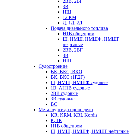
2ВВ, 2ВГ
3В
НШ
12 КМ
Д, 1Д, 2Д
Подача дизельного топлива
Н1В общепром
Ш, НМШ, НМШФ, НМШГ
нефтяные
2ВВ, 2ВГ
3В
НШ
Судостроение
ВК, ВКС, ВКО
ВК, ВКС (1Г,2Г)
Ш, НМШ, НМШФ судовые
1В, АН1В судовые
2ВВ судовые
3В судовые
ВС
Металлургия, горное дело
KR, KRM, KRL Kordis
К, 1К
Н1В общепром
Ш, НМШ, НМШФ, НМШГ нефтяные