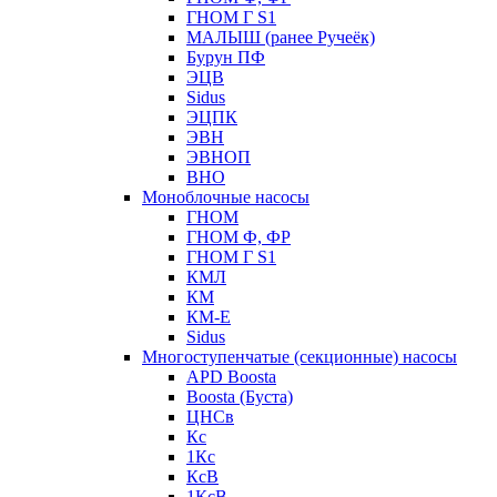
ГНОМ Г S1
МАЛЫШ (ранее Ручеёк)
Бурун ПФ
ЭЦВ
Sidus
ЭЦПК
ЭВН
ЭВНОП
ВНО
Моноблочные насосы
ГНОМ
ГНОМ Ф, ФР
ГНОМ Г S1
КМЛ
КМ
КМ-Е
Sidus
Многоступенчатые (секционные) насосы
APD Boosta
Boosta (Буста)
ЦНСв
Кс
1Кс
КсВ
1КсВ