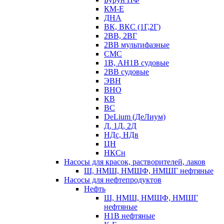
КМ-Е
ДНА
ВК, ВКС (1Г,2Г)
2ВВ, 2ВГ
2ВВ мультифазные
СМС
1В, АН1В судовые
2ВВ судовые
ЭВН
ВНО
КВ
ВС
DeLium (ДеЛиум)
Д, 1Д, 2Д
НДс, НДв
ЦН
НКСн
Насосы для красок, растворителей, лаков
Ш, НМШ, НМШФ, НМШГ нефтяные
Насосы для нефтепродуктов
Нефть
Ш, НМШ, НМШФ, НМШГ
нефтяные
Н1В нефтяные