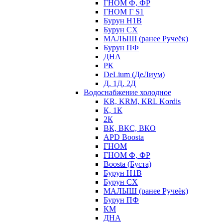
ГНОМ Ф, ФР
ГНОМ Г S1
Бурун Н1В
Бурун СХ
МАЛЫШ (ранее Ручеёк)
Бурун ПФ
ДНА
РК
DeLium (ДеЛиум)
Д, 1Д, 2Д
Водоснабжение холодное
KR, KRM, KRL Kordis
К, 1К
2К
ВК, ВКС, ВКО
APD Boosta
ГНОМ
ГНОМ Ф, ФР
Boosta (Буста)
Бурун Н1В
Бурун СХ
МАЛЫШ (ранее Ручеёк)
Бурун ПФ
КМ
ДНА