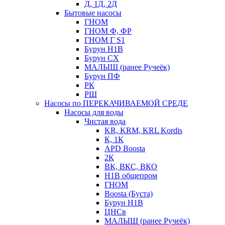
Д, 1Д, 2Д
Бытовые насосы
ГНОМ
ГНОМ Ф, ФР
ГНОМ Г S1
Бурун Н1В
Бурун СХ
МАЛЫШ (ранее Ручеёк)
Бурун ПФ
РК
РШ
Насосы по ПЕРЕКАЧИВАЕМОЙ СРЕДЕ
Насосы для воды
Чистая вода
KR, KRM, KRL Kordis
К, 1К
APD Boosta
2К
ВК, ВКС, ВКО
Н1В общепром
ГНОМ
Boosta (Буста)
Бурун Н1В
ЦНСв
МАЛЫШ (ранее Ручеёк)