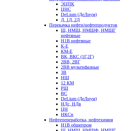
ЭЦПК
ЦНС
DeLium (ДеЛиум)
Д, 1Д, 2Д
Перекачка нефти/нефтепродуктов
Ш, НМШ, НМШФ, НМШГ
нефтяные
Н1В нефтяные
К-Е
КМ-Е
ВК, ВКС (1Г,2Г)
2ВВ, 2ВГ
2ВВ мультифазные
3В
НШ
12 КМ
РШ
ВС
DeLium (ДеЛиум)
НДс, НДв
ЦН
НКСн
Нефтепереработка, нефтехимия
Н1В общепром
Ш, НМШ, НМШФ, НМШГ