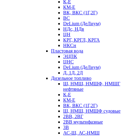
К-Е
КМ-Е
ВК, ВКС (1Г,2Г)
ВС
DeLium (ДеЛиум)
НДс, НДв
ЦН
КРГ, КРГЛ, КРГА
НКСн
Пластовая вода
ЭЦПК
ЦНС
DeLium (ДеЛиум)
Д, 1Д, 2Д
Дизельное топливо
Ш, НМШ, НМШФ, НМШГ
нефтяные
К-Е
КМ-Е
ВК, ВКС (1Г,2Г)
Ш, НМШ, НМШФ судовые
2ВВ, 2ВГ
2ВВ мультифазные
3В
АС-Ш, АС-НМШ