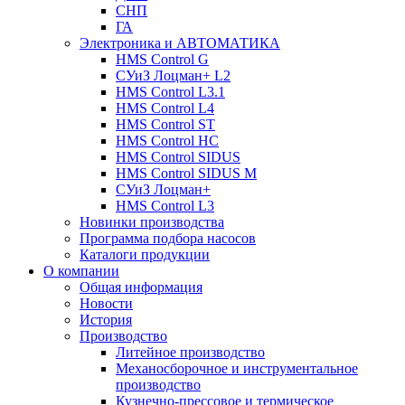
СНП
ГА
Электроника и АВТОМАТИКА
HMS Control G
СУиЗ Лоцман+ L2
HMS Control L3.1
HMS Control L4
HMS Control ST
HMS Control HC
HMS Control SIDUS
HMS Control SIDUS M
СУиЗ Лоцман+
HMS Control L3
Новинки производства
Программа подбора насосов
Каталоги продукции
О компании
Общая информация
Новости
История
Производство
Литейное производство
Механосборочное и инструментальное
производство
Кузнечно-прессовое и термическое