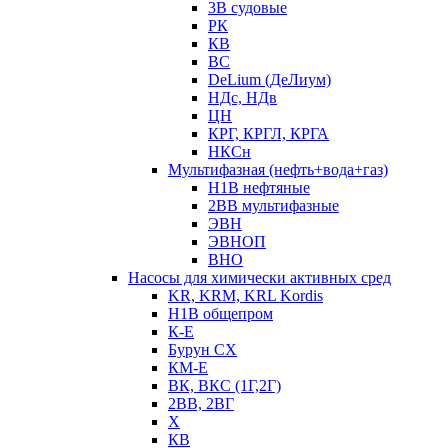
3В судовые
РК
КВ
ВС
DeLium (ДеЛиум)
НДс, НДв
ЦН
КРГ, КРГЛ, КРГА
НКСн
Мультифазная (нефть+вода+газ)
Н1В нефтяные
2ВВ мультифазные
ЭВН
ЭВНОП
ВНО
Насосы для химически активных сред
KR, KRM, KRL Kordis
Н1В общепром
К-Е
Бурун СХ
КМ-Е
ВК, ВКС (1Г,2Г)
2ВВ, 2ВГ
Х
КВ