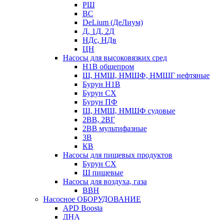
РШ
ВС
DeLium (ДеЛиум)
Д, 1Д, 2Д
НДс, НДв
ЦН
Насосы для высоковязких сред
Н1В общепром
Ш, НМШ, НМШФ, НМШГ нефтяные
Бурун Н1В
Бурун СХ
Бурун ПФ
Ш, НМШ, НМШФ судовые
2ВВ, 2ВГ
2ВВ мультифазные
3В
КВ
Насосы для пищевых продуктов
Бурун СХ
Ш пищевые
Насосы для воздуха, газа
ВВН
Насосное ОБОРУДОВАНИЕ
APD Boosta
ДНА