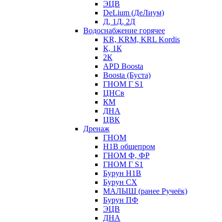
ЭЦВ
DeLium (ДеЛиум)
Д, 1Д, 2Д
Водоснабжение горячее
KR, KRM, KRL Kordis
К, 1К
2К
APD Boosta
Boosta (Буста)
ГНОМ Г S1
ЦНСв
КМ
ДНА
ЦВК
Дренаж
ГНОМ
Н1В общепром
ГНОМ Ф, ФР
ГНОМ Г S1
Бурун Н1В
Бурун СХ
МАЛЫШ (ранее Ручеёк)
Бурун ПФ
ЭЦВ
ДНА