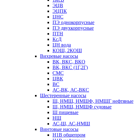
ЭЦВ
ЭЦПК
ЦНС
ПЭ однокорпусные
ПЭ двухкорпусные
ПТН
КсД
ЦН вода
КОШ, 2КОШ
Вихревые насосы
ВК, ВКС, ВКО
ВК, ВКС (1Г,2Г)
СМС
ЦВК
ВС
АС-ВК, АС-ВКС
Шестеренные насосы
Ш, НМШ, НМШФ, НМШГ нефтяные
Ш, НМШ, НМШФ судовые
Ш пищевые
НШ
АС-Ш, АС-НМШ
Винтовые насосы
Н1В общепром