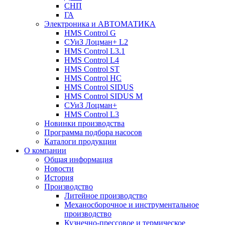
СНП
ГА
Электроника и АВТОМАТИКА
HMS Control G
СУиЗ Лоцман+ L2
HMS Control L3.1
HMS Control L4
HMS Control ST
HMS Control HC
HMS Control SIDUS
HMS Control SIDUS M
СУиЗ Лоцман+
HMS Control L3
Новинки производства
Программа подбора насосов
Каталоги продукции
О компании
Общая информация
Новости
История
Производство
Литейное производство
Механосборочное и инструментальное
производство
Кузнечно-прессовое и термическое