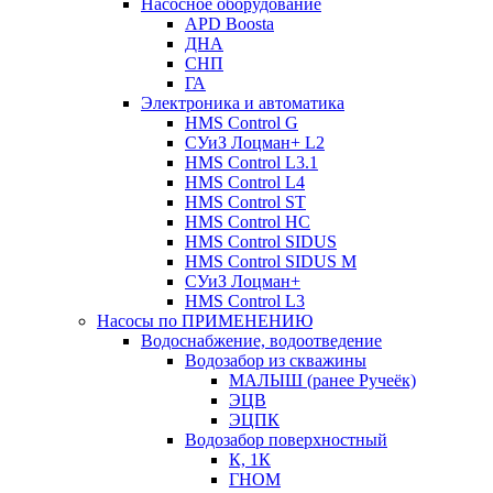
Насосное оборудование
APD Boosta
ДНА
СНП
ГА
Электроника и автоматика
HMS Control G
СУиЗ Лоцман+ L2
HMS Control L3.1
HMS Control L4
HMS Control ST
HMS Control HC
HMS Control SIDUS
HMS Control SIDUS M
СУиЗ Лоцман+
HMS Control L3
Насосы по ПРИМЕНЕНИЮ
Водоснабжение, водоотведение
Водозабор из скважины
МАЛЫШ (ранее Ручеёк)
ЭЦВ
ЭЦПК
Водозабор поверхностный
К, 1К
ГНОМ