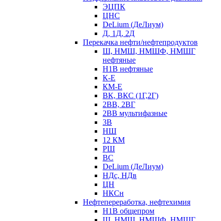
ЭЦПК
ЦНС
DeLium (ДеЛиум)
Д, 1Д, 2Д
Перекачка нефти/нефтепродуктов
Ш, НМШ, НМШФ, НМШГ
нефтяные
Н1В нефтяные
К-Е
КМ-Е
ВК, ВКС (1Г,2Г)
2ВВ, 2ВГ
2ВВ мультифазные
3В
НШ
12 КМ
РШ
ВС
DeLium (ДеЛиум)
НДс, НДв
ЦН
НКСн
Нефтепереработка, нефтехимия
Н1В общепром
Ш, НМШ, НМШФ, НМШГ