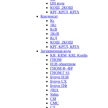
ЦН вода
КОШ, 2КОШ
КРГ, КРГЛ, КРГА
Конденсат
Кс
1Кс
КсВ
1КсВ
КсД
КОШ, 2КОШ
КРГ, КРГЛ, КРГА
Загрязненная вода
KR, KRM, KRL Kordis
ГНОМ
Н1В общепром
ГНОМ Ф, ФР
ГНОМ Г S1
Бурун Н1В
Бурун СХ
Бурун ПФ
ДНА
Sidus
СМ
СМС
СД