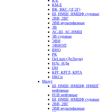
К-Е
КМ-Е
ВК, ВКС (1Г,2Г)
Ш, НМШ, НМШФ судовые
2ВВ, 2ВГ
2ВВ мультифазные
3В
АС-Ш, АС-НМШ
3В судовые
ЭВН
ЭВНОП
ВНО
РК
DeLium (ДеЛиум)
НДс, НДв
ЦН
КРГ, КРГЛ, КРГА
НКСн
Мазут
Ш, НМШ, НМШФ, НМШГ
нефтяные
Н1В нефтяные
Ш, НМШ, НМШФ судовые
2ВВ, 2ВГ
2ВВ мультифазные