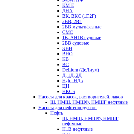
КМ-Е
ДНА
ВК, ВКС (1Г,2Г)
2ВВ, 2ВГ
2ВВ мультифазные
СМС
1В, АН1В судовые
2ВВ судовые
ЭВН
ВНО
КВ
ВС
DeLium (ДеЛиум)
Д, 1Д, 2Д
НДс, НДв
ЦН
НКСн
Насосы для красок, растворителей, лаков
Ш, НМШ, НМШФ, НМШГ нефтяные
Насосы для нефтепродуктов
Нефть
Ш, НМШ, НМШФ, НМШГ
нефтяные
Н1В нефтяные