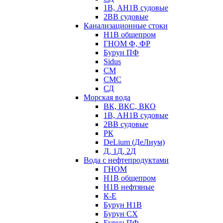
1В, АН1В судовые
2ВВ судовые
Канализационные стоки
Н1В общепром
ГНОМ Ф, ФР
Бурун ПФ
Sidus
СМ
СМС
СД
Морская вода
ВК, ВКС, ВКО
1В, АН1В судовые
2ВВ судовые
РК
DeLium (ДеЛиум)
Д, 1Д, 2Д
Вода с нефтепродуктами
ГНОМ
Н1В общепром
Н1В нефтяные
К-Е
Бурун Н1В
Бурун СХ
Бурун ПФ