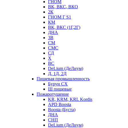
ГНОМ
ВК, ВКС, ВКО
2К
ГНОМ Г S1
КМ
ВК, ВКС (1Г,2Г)
ДНА
3В
СМ
СМС
СД
Х
ВС
DeLium (ДеЛиум)
Д, 1Д, 2Д
Пищевая промышленность
Бурун СХ
Ш пищевые
Пожаротушение
KR, KRM, KRL Kordis
APD Boosta
Boosta (Буста)
ДНА
СНП
DeLium (ДеЛиум)