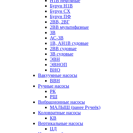
Н1В нефтяные
Бурун Н1В
Бурун СХ
Бурун ПФ
2ВВ, 2ВГ
2ВВ мультифазные
3В
АС-3В
1В, АН1В судовые
2ВВ судовые
3В судовые
ЭВН
ЭВНОП
ВНО
Вакуумные насосы
ВВН
Ручные насосы
РК
РШ
Вибрационные насосы
МАЛЫШ (ранее Ручеёк)
Коловратные насосы
КВ
Вертикальные насосы
ЦД