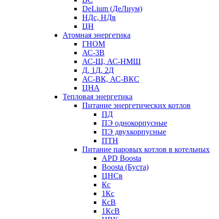
DeLium (ДеЛиум)
НДс, НДв
ЦН
Атомная энергетика
ГНОМ
АС-3В
АС-Ш, АС-НМШ
Д, 1Д, 2Д
АС-ВК, АС-ВКС
ЦНА
Тепловая энергетика
Питание энергетических котлов
ПД
ПЭ однокорпусные
ПЭ двухкорпусные
ПТН
Питание паровых котлов в котельных
APD Boosta
Boosta (Буста)
ЦНСв
Кс
1Кс
КсВ
1КсВ