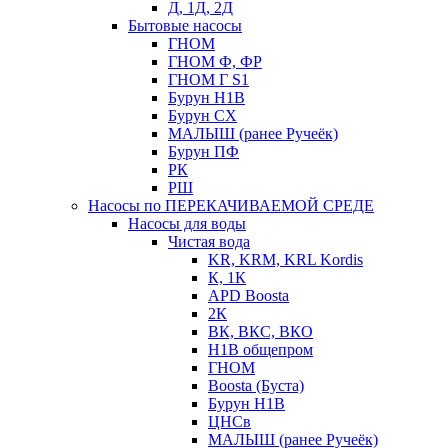
Д, 1Д, 2Д
Бытовые насосы
ГНОМ
ГНОМ Ф, ФР
ГНОМ Г S1
Бурун Н1В
Бурун СХ
МАЛЫШ (ранее Ручеёк)
Бурун ПФ
РК
РШ
Насосы по ПЕРЕКАЧИВАЕМОЙ СРЕДЕ
Насосы для воды
Чистая вода
KR, KRM, KRL Kordis
К, 1К
APD Boosta
2К
ВК, ВКС, ВКО
Н1В общепром
ГНОМ
Boosta (Буста)
Бурун Н1В
ЦНСв
МАЛЫШ (ранее Ручеёк)