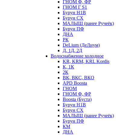
ГНОМ Ф, ФР
ГНОМ Г S1
Бурун Н1В
Бурун СХ
МАЛЫШ (ранее Ручеёк)
Бурун ПФ
ДНА
РК
DeLium (ДеЛиум)
Д, 1Д, 2Д
Водоснабжение холодное
KR, KRM, KRL Kordis
К, 1К
2К
ВК, ВКС, ВКО
APD Boosta
ГНОМ
ГНОМ Ф, ФР
Boosta (Буста)
Бурун Н1В
Бурун СХ
МАЛЫШ (ранее Ручеёк)
Бурун ПФ
КМ
ДНА