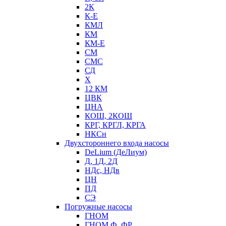
2К
К-Е
КМЛ
КМ
КМ-Е
СМ
СМС
СД
Х
12 КМ
ЦВК
ЦНА
КОШ, 2КОШ
КРГ, КРГЛ, КРГА
НКСн
Двухстороннего входа насосы
DeLium (ДеЛиум)
Д, 1Д, 2Д
НДс, НДв
ЦН
ПД
СЭ
Погружные насосы
ГНОМ
ГНОМ Ф, ФР