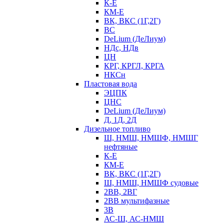
К-Е
КМ-Е
ВК, ВКС (1Г,2Г)
ВС
DeLium (ДеЛиум)
НДс, НДв
ЦН
КРГ, КРГЛ, КРГА
НКСн
Пластовая вода
ЭЦПК
ЦНС
DeLium (ДеЛиум)
Д, 1Д, 2Д
Дизельное топливо
Ш, НМШ, НМШФ, НМШГ
нефтяные
К-Е
КМ-Е
ВК, ВКС (1Г,2Г)
Ш, НМШ, НМШФ судовые
2ВВ, 2ВГ
2ВВ мультифазные
3В
АС-Ш, АС-НМШ