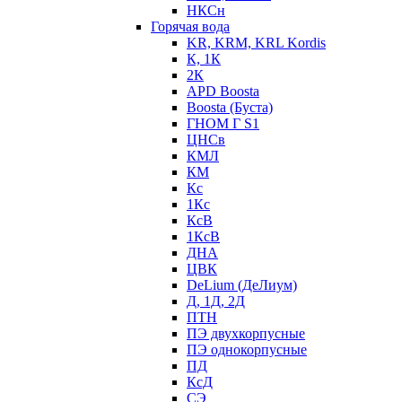
НКСн
Горячая вода
KR, KRM, KRL Kordis
К, 1К
2К
APD Boosta
Boosta (Буста)
ГНОМ Г S1
ЦНСв
КМЛ
КМ
Кс
1Кс
КсВ
1КсВ
ДНА
ЦВК
DeLium (ДеЛиум)
Д, 1Д, 2Д
ПТН
ПЭ двухкорпусные
ПЭ однокорпусные
ПД
КсД
СЭ