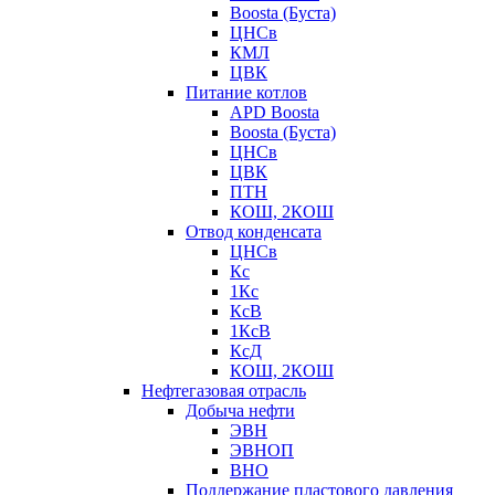
Boosta (Буста)
ЦНСв
КМЛ
ЦВК
Питание котлов
APD Boosta
Boosta (Буста)
ЦНСв
ЦВК
ПТН
КОШ, 2КОШ
Отвод конденсата
ЦНСв
Кс
1Кс
КсВ
1КсВ
КсД
КОШ, 2КОШ
Нефтегазовая отрасль
Добыча нефти
ЭВН
ЭВНОП
ВНО
Поддержание пластового давления