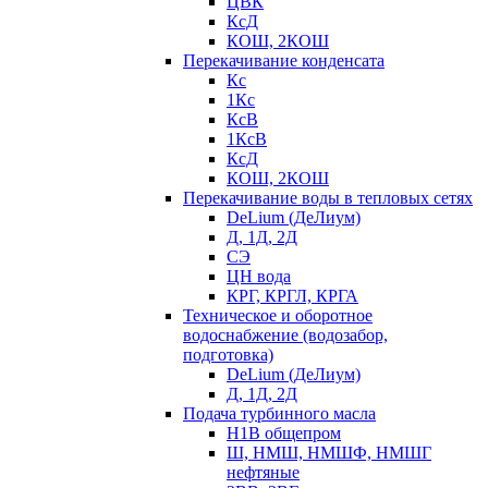
ЦВК
КсД
КОШ, 2КОШ
Перекачивание конденсата
Кс
1Кс
КсВ
1КсВ
КсД
КОШ, 2КОШ
Перекачивание воды в тепловых сетях
DeLium (ДеЛиум)
Д, 1Д, 2Д
СЭ
ЦН вода
КРГ, КРГЛ, КРГА
Техническое и оборотное
водоснабжение (водозабор,
подготовка)
DeLium (ДеЛиум)
Д, 1Д, 2Д
Подача турбинного масла
Н1В общепром
Ш, НМШ, НМШФ, НМШГ
нефтяные