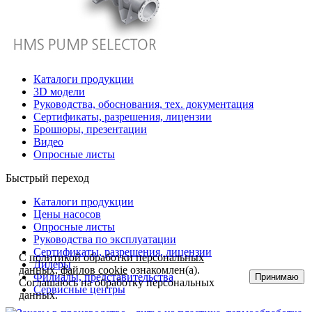
Каталоги продукции
3D модели
Руководства, обоснования, тех. документация
Сертификаты, разрешения, лицензии
Брошюры, презентации
Видео
Опросные листы
Быстрый переход
Каталоги продукции
Цены насосов
Опросные листы
Руководства по эксплуатации
Сертификаты, разрешения, лицензии
С
политикой обработки персональных
Дилеры
данных, файлов cookie
ознакомлен(а).
Филиалы, представительства
Принимаю
Соглашаюсь на обработку персональных
Сервисные центры
данных.