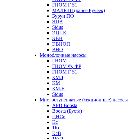
ГНОМ Г S1
МАЛЫШ (ранее Ручеёк)
Бурун ПФ
ЭЦВ
Sidus
ЭЦПК
ЭВН
ЭВНОП
ВНО
Моноблочные насосы
ГНОМ
ГНОМ Ф, ФР
ГНОМ Г S1
КМЛ
КМ
КМ-Е
Sidus
Многоступенчатые (секционные) насосы
APD Boosta
Boosta (Буста)
ЦНСв
Кс
1Кс
КсВ
1КсВ