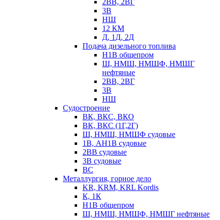
2ВВ, 2ВГ
3В
НШ
12 КМ
Д, 1Д, 2Д
Подача дизельного топлива
Н1В общепром
Ш, НМШ, НМШФ, НМШГ
нефтяные
2ВВ, 2ВГ
3В
НШ
Судостроение
ВК, ВКС, ВКО
ВК, ВКС (1Г,2Г)
Ш, НМШ, НМШФ судовые
1В, АН1В судовые
2ВВ судовые
3В судовые
ВС
Металлургия, горное дело
KR, KRM, KRL Kordis
К, 1К
Н1В общепром
Ш, НМШ, НМШФ, НМШГ нефтяные