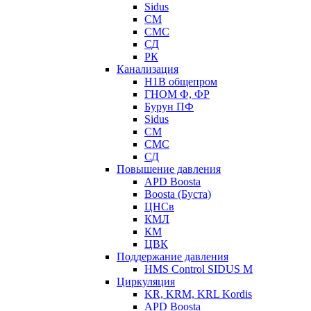
Sidus
СМ
СМС
СД
РК
Канализация
Н1В общепром
ГНОМ Ф, ФР
Бурун ПФ
Sidus
СМ
СМС
СД
Повышение давления
APD Boosta
Boosta (Буста)
ЦНСв
КМЛ
КМ
ЦВК
Поддержание давления
HMS Control SIDUS M
Циркуляция
KR, KRM, KRL Kordis
APD Boosta