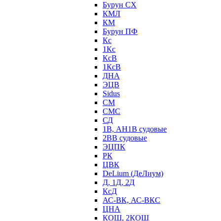
Бурун СХ
КМЛ
КМ
Бурун ПФ
Кс
1Кс
КсВ
1КсВ
ДНА
ЭЦВ
Sidus
СМ
СМС
СД
1В, АН1В судовые
2ВВ судовые
ЭЦПК
РК
ЦВК
DeLium (ДеЛиум)
Д, 1Д, 2Д
КсД
АС-ВК, АС-ВКС
ЦНА
КОШ, 2КОШ