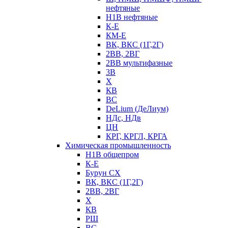
нефтяные
Н1В нефтяные
К-Е
КМ-Е
ВК, ВКС (1Г,2Г)
2ВВ, 2ВГ
2ВВ мультифазные
3В
Х
КВ
ВС
DeLium (ДеЛиум)
НДс, НДв
ЦН
КРГ, КРГЛ, КРГА
Химическая промышленность
Н1В общепром
К-Е
Бурун СХ
ВК, ВКС (1Г,2Г)
2ВВ, 2ВГ
Х
КВ
РШ
ВС