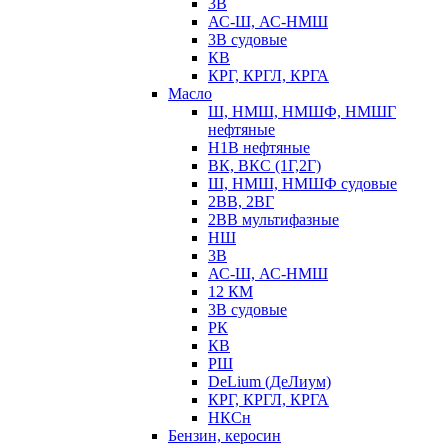
3В
АС-Ш, АС-НМШ
3В судовые
КВ
КРГ, КРГЛ, КРГА
Масло
Ш, НМШ, НМШФ, НМШГ
нефтяные
Н1В нефтяные
ВК, ВКС (1Г,2Г)
Ш, НМШ, НМШФ судовые
2ВВ, 2ВГ
2ВВ мультифазные
НШ
3В
АС-Ш, АС-НМШ
12 КМ
3В судовые
РК
КВ
РШ
DeLium (ДеЛиум)
КРГ, КРГЛ, КРГА
НКСн
Бензин, керосин