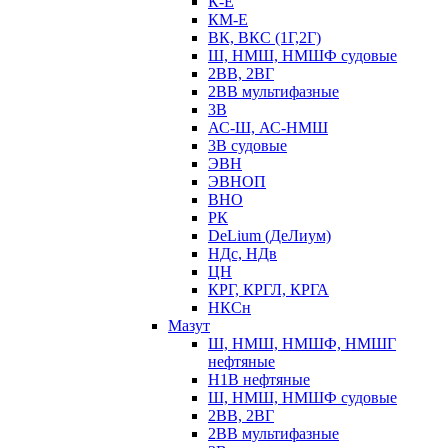
К-Е
КМ-Е
ВК, ВКС (1Г,2Г)
Ш, НМШ, НМШФ судовые
2ВВ, 2ВГ
2ВВ мультифазные
3В
АС-Ш, АС-НМШ
3В судовые
ЭВН
ЭВНОП
ВНО
РК
DeLium (ДеЛиум)
НДс, НДв
ЦН
КРГ, КРГЛ, КРГА
НКСн
Мазут
Ш, НМШ, НМШФ, НМШГ
нефтяные
Н1В нефтяные
Ш, НМШ, НМШФ судовые
2ВВ, 2ВГ
2ВВ мультифазные