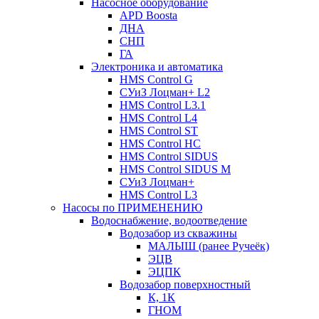
Насосное оборудование
APD Boosta
ДНА
СНП
ГА
Электроника и автоматика
HMS Control G
СУиЗ Лоцман+ L2
HMS Control L3.1
HMS Control L4
HMS Control ST
HMS Control HC
HMS Control SIDUS
HMS Control SIDUS M
СУиЗ Лоцман+
HMS Control L3
Насосы по ПРИМЕНЕНИЮ
Водоснабжение, водоотведение
Водозабор из скважины
МАЛЫШ (ранее Ручеёк)
ЭЦВ
ЭЦПК
Водозабор поверхностный
К, 1К
ГНОМ