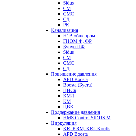
Sidus
СМ
СМС
СД
РК
Канализация
Н1В общепром
ГНОМ Ф, ФР
Бурун ПФ
Sidus
СМ
СМС
СД
Повышение давления
APD Boosta
Boosta (Буста)
ЦНСв
КМЛ
КМ
ЦВК
Поддержание давления
HMS Control SIDUS M
Циркуляция
KR, KRM, KRL Kordis
APD Boosta