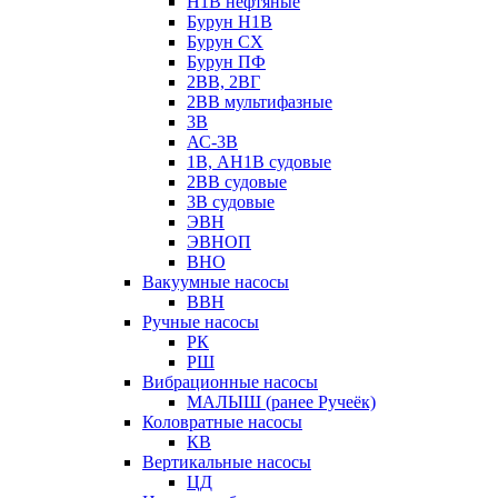
Н1В нефтяные
Бурун Н1В
Бурун СХ
Бурун ПФ
2ВВ, 2ВГ
2ВВ мультифазные
3В
АС-3В
1В, АН1В судовые
2ВВ судовые
3В судовые
ЭВН
ЭВНОП
ВНО
Вакуумные насосы
ВВН
Ручные насосы
РК
РШ
Вибрационные насосы
МАЛЫШ (ранее Ручеёк)
Коловратные насосы
КВ
Вертикальные насосы
ЦД