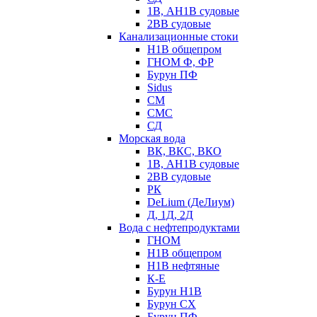
1В, АН1В судовые
2ВВ судовые
Канализационные стоки
Н1В общепром
ГНОМ Ф, ФР
Бурун ПФ
Sidus
СМ
СМС
СД
Морская вода
ВК, ВКС, ВКО
1В, АН1В судовые
2ВВ судовые
РК
DeLium (ДеЛиум)
Д, 1Д, 2Д
Вода с нефтепродуктами
ГНОМ
Н1В общепром
Н1В нефтяные
К-Е
Бурун Н1В
Бурун СХ
Бурун ПФ