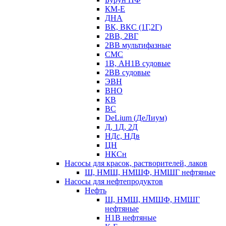
КМ-Е
ДНА
ВК, ВКС (1Г,2Г)
2ВВ, 2ВГ
2ВВ мультифазные
СМС
1В, АН1В судовые
2ВВ судовые
ЭВН
ВНО
КВ
ВС
DeLium (ДеЛиум)
Д, 1Д, 2Д
НДс, НДв
ЦН
НКСн
Насосы для красок, растворителей, лаков
Ш, НМШ, НМШФ, НМШГ нефтяные
Насосы для нефтепродуктов
Нефть
Ш, НМШ, НМШФ, НМШГ
нефтяные
Н1В нефтяные