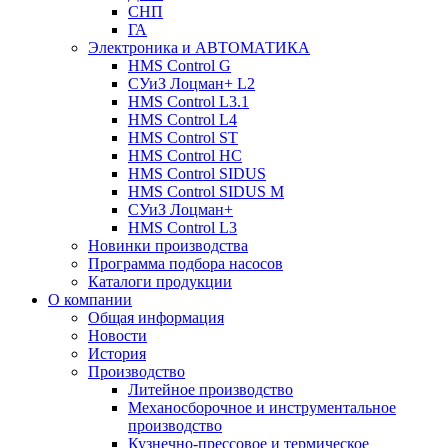
СНП
ГА
Электроника и АВТОМАТИКА
HMS Control G
СУиЗ Лоцман+ L2
HMS Control L3.1
HMS Control L4
HMS Control ST
HMS Control HC
HMS Control SIDUS
HMS Control SIDUS M
СУиЗ Лоцман+
HMS Control L3
Новинки производства
Программа подбора насосов
Каталоги продукции
О компании
Общая информация
Новости
История
Производство
Литейное производство
Механосборочное и инструментальное
производство
Кузнечно-прессовое и термическое