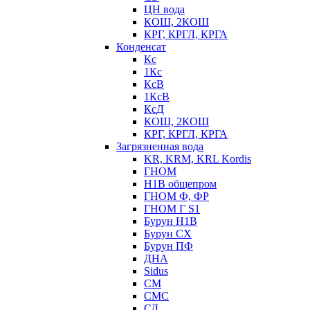
ЦН вода
КОШ, 2КОШ
КРГ, КРГЛ, КРГА
Конденсат
Кс
1Кс
КсВ
1КсВ
КсД
КОШ, 2КОШ
КРГ, КРГЛ, КРГА
Загрязненная вода
KR, KRM, KRL Kordis
ГНОМ
Н1В общепром
ГНОМ Ф, ФР
ГНОМ Г S1
Бурун Н1В
Бурун СХ
Бурун ПФ
ДНА
Sidus
СМ
СМС
СД