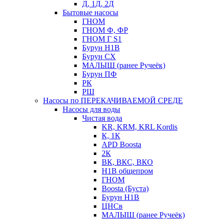
Д, 1Д, 2Д
Бытовые насосы
ГНОМ
ГНОМ Ф, ФР
ГНОМ Г S1
Бурун Н1В
Бурун СХ
МАЛЫШ (ранее Ручеёк)
Бурун ПФ
РК
РШ
Насосы по ПЕРЕКАЧИВАЕМОЙ СРЕДЕ
Насосы для воды
Чистая вода
KR, KRM, KRL Kordis
К, 1К
APD Boosta
2К
ВК, ВКС, ВКО
Н1В общепром
ГНОМ
Boosta (Буста)
Бурун Н1В
ЦНСв
МАЛЫШ (ранее Ручеёк)