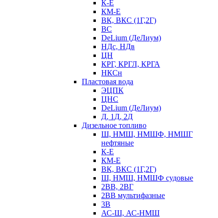
К-Е
КМ-Е
ВК, ВКС (1Г,2Г)
ВС
DeLium (ДеЛиум)
НДс, НДв
ЦН
КРГ, КРГЛ, КРГА
НКСн
Пластовая вода
ЭЦПК
ЦНС
DeLium (ДеЛиум)
Д, 1Д, 2Д
Дизельное топливо
Ш, НМШ, НМШФ, НМШГ
нефтяные
К-Е
КМ-Е
ВК, ВКС (1Г,2Г)
Ш, НМШ, НМШФ судовые
2ВВ, 2ВГ
2ВВ мультифазные
3В
АС-Ш, АС-НМШ