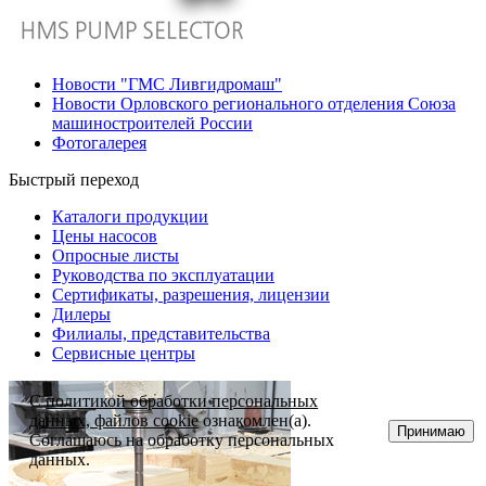
Новости "ГМС Ливгидромаш"
Новости Орловского регионального отделения Союза
машиностроителей России
Фотогалерея
Быстрый переход
Каталоги продукции
Цены насосов
Опросные листы
Руководства по эксплуатации
Сертификаты, разрешения, лицензии
Дилеры
Филиалы, представительства
Сервисные центры
С
политикой обработки персональных
данных, файлов cookie
ознакомлен(а).
Принимаю
Соглашаюсь на обработку персональных
данных.