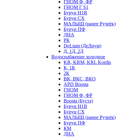
ГНОМ Ф, ФР
ГНОМ Г S1
Бурун Н1В
Бурун СХ
МАЛЫШ (ранее Ручеёк)
Бурун ПФ
ДНА
РК
DeLium (ДеЛиум)
Д, 1Д, 2Д
Водоснабжение холодное
KR, KRM, KRL Kordis
К, 1К
2К
ВК, ВКС, ВКО
APD Boosta
ГНОМ
ГНОМ Ф, ФР
Boosta (Буста)
Бурун Н1В
Бурун СХ
МАЛЫШ (ранее Ручеёк)
Бурун ПФ
КМ
ДНА