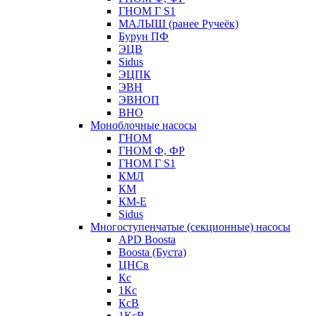
ГНОМ Г S1
МАЛЫШ (ранее Ручеёк)
Бурун ПФ
ЭЦВ
Sidus
ЭЦПК
ЭВН
ЭВНОП
ВНО
Моноблочные насосы
ГНОМ
ГНОМ Ф, ФР
ГНОМ Г S1
КМЛ
КМ
КМ-Е
Sidus
Многоступенчатые (секционные) насосы
APD Boosta
Boosta (Буста)
ЦНСв
Кс
1Кс
КсВ
1КсВ