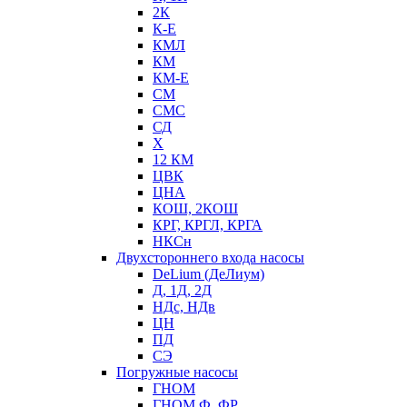
2К
К-Е
КМЛ
КМ
КМ-Е
СМ
СМС
СД
Х
12 КМ
ЦВК
ЦНА
КОШ, 2КОШ
КРГ, КРГЛ, КРГА
НКСн
Двухстороннего входа насосы
DeLium (ДеЛиум)
Д, 1Д, 2Д
НДс, НДв
ЦН
ПД
СЭ
Погружные насосы
ГНОМ
ГНОМ Ф, ФР