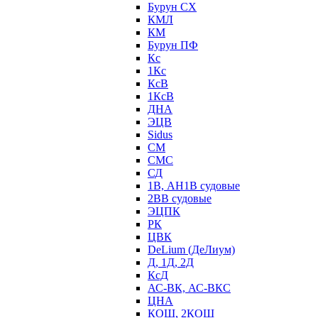
Бурун СХ
КМЛ
КМ
Бурун ПФ
Кс
1Кс
КсВ
1КсВ
ДНА
ЭЦВ
Sidus
СМ
СМС
СД
1В, АН1В судовые
2ВВ судовые
ЭЦПК
РК
ЦВК
DeLium (ДеЛиум)
Д, 1Д, 2Д
КсД
АС-ВК, АС-ВКС
ЦНА
КОШ, 2КОШ