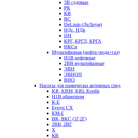
3В судовые
РК
КВ
ВС
DeLium (ДеЛиум)
НДс, НДв
ЦН
КРГ, КРГЛ, КРГА
НКСн
Мультифазная (нефть+вода+газ)
Н1В нефтяные
2ВВ мультифазные
ЭВН
ЭВНОП
ВНО
Насосы для химически активных сред
KR, KRM, KRL Kordis
Н1В общепром
К-Е
Бурун СХ
КМ-Е
ВК, ВКС (1Г,2Г)
2ВВ, 2ВГ
Х
КВ