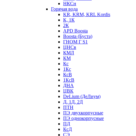
НКСн
Горячая вода
KR, KRM, KRL Kordis
К, 1К
2К
APD Boosta
Boosta (Буста)
ГНОМ Г S1
ЦНСв
КМЛ
КМ
Кс
1Кс
КсВ
1КсВ
ДНА
ЦВК
DeLium (ДеЛиум)
Д, 1Д, 2Д
ПТН
ПЭ двухкорпусные
ПЭ однокорпусные
ПД
КсД
СЭ