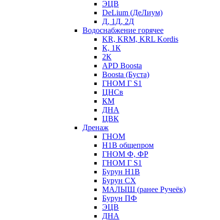
ЭЦВ
DeLium (ДеЛиум)
Д, 1Д, 2Д
Водоснабжение горячее
KR, KRM, KRL Kordis
К, 1К
2К
APD Boosta
Boosta (Буста)
ГНОМ Г S1
ЦНСв
КМ
ДНА
ЦВК
Дренаж
ГНОМ
Н1В общепром
ГНОМ Ф, ФР
ГНОМ Г S1
Бурун Н1В
Бурун СХ
МАЛЫШ (ранее Ручеёк)
Бурун ПФ
ЭЦВ
ДНА