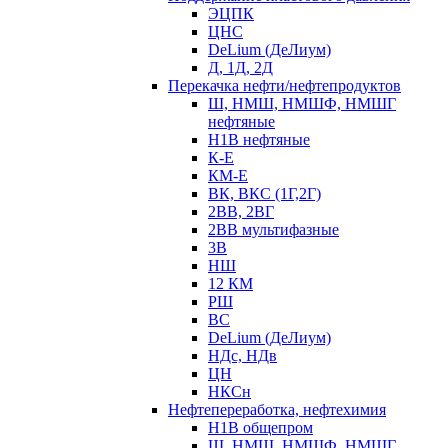
ЭЦПК
ЦНС
DeLium (ДеЛиум)
Д, 1Д, 2Д
Перекачка нефти/нефтепродуктов
Ш, НМШ, НМШФ, НМШГ
нефтяные
Н1В нефтяные
К-Е
КМ-Е
ВК, ВКС (1Г,2Г)
2ВВ, 2ВГ
2ВВ мультифазные
3В
НШ
12 КМ
РШ
ВС
DeLium (ДеЛиум)
НДс, НДв
ЦН
НКСн
Нефтепереработка, нефтехимия
Н1В общепром
Ш, НМШ, НМШФ, НМШГ