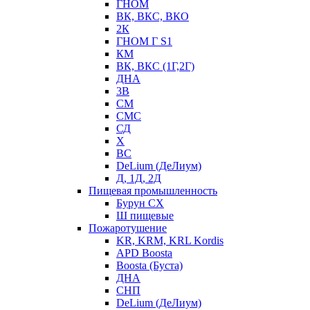
ГНОМ
ВК, ВКС, ВКО
2К
ГНОМ Г S1
КМ
ВК, ВКС (1Г,2Г)
ДНА
3В
СМ
СМС
СД
Х
ВС
DeLium (ДеЛиум)
Д, 1Д, 2Д
Пищевая промышленность
Бурун СХ
Ш пищевые
Пожаротушение
KR, KRM, KRL Kordis
APD Boosta
Boosta (Буста)
ДНА
СНП
DeLium (ДеЛиум)