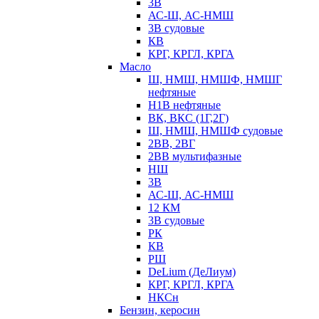
3В
АС-Ш, АС-НМШ
3В судовые
КВ
КРГ, КРГЛ, КРГА
Масло
Ш, НМШ, НМШФ, НМШГ
нефтяные
Н1В нефтяные
ВК, ВКС (1Г,2Г)
Ш, НМШ, НМШФ судовые
2ВВ, 2ВГ
2ВВ мультифазные
НШ
3В
АС-Ш, АС-НМШ
12 КМ
3В судовые
РК
КВ
РШ
DeLium (ДеЛиум)
КРГ, КРГЛ, КРГА
НКСн
Бензин, керосин