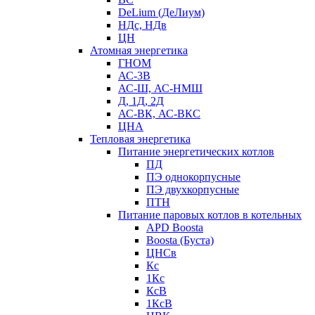
DeLium (ДеЛиум)
НДс, НДв
ЦН
Атомная энергетика
ГНОМ
АС-3В
АС-Ш, АС-НМШ
Д, 1Д, 2Д
АС-ВК, АС-ВКС
ЦНА
Тепловая энергетика
Питание энергетических котлов
ПД
ПЭ однокорпусные
ПЭ двухкорпусные
ПТН
Питание паровых котлов в котельных
APD Boosta
Boosta (Буста)
ЦНСв
Кс
1Кс
КсВ
1КсВ