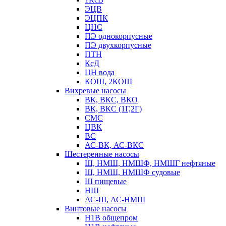
ЭЦВ
ЭЦПК
ЦНС
ПЭ однокорпусные
ПЭ двухкорпусные
ПТН
КсД
ЦН вода
КОШ, 2КОШ
Вихревые насосы
ВК, ВКС, ВКО
ВК, ВКС (1Г,2Г)
СМС
ЦВК
ВС
АС-ВК, АС-ВКС
Шестеренные насосы
Ш, НМШ, НМШФ, НМШГ нефтяные
Ш, НМШ, НМШФ судовые
Ш пищевые
НШ
АС-Ш, АС-НМШ
Винтовые насосы
Н1В общепром