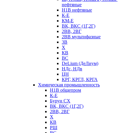
нефтяные
Н1В нефтяные
К-Е
КМ-Е
ВК, ВКС (1Г,2Г)
2ВВ, 2ВГ
2ВВ мультифазные
3В
Х
КВ
ВС
DeLium (ДеЛиум)
НДс, НДв
ЦН
КРГ, КРГЛ, КРГА
Химическая промышленность
Н1В общепром
К-Е
Бурун СХ
ВК, ВКС (1Г,2Г)
2ВВ, 2ВГ
Х
КВ
РШ
ВС