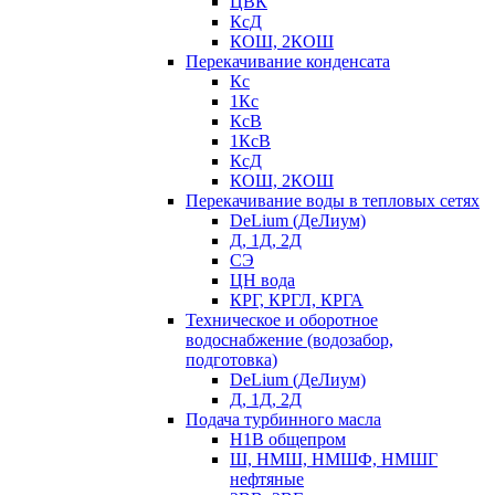
ЦВК
КсД
КОШ, 2КОШ
Перекачивание конденсата
Кс
1Кс
КсВ
1КсВ
КсД
КОШ, 2КОШ
Перекачивание воды в тепловых сетях
DeLium (ДеЛиум)
Д, 1Д, 2Д
СЭ
ЦН вода
КРГ, КРГЛ, КРГА
Техническое и оборотное
водоснабжение (водозабор,
подготовка)
DeLium (ДеЛиум)
Д, 1Д, 2Д
Подача турбинного масла
Н1В общепром
Ш, НМШ, НМШФ, НМШГ
нефтяные