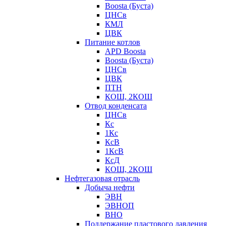
Boosta (Буста)
ЦНСв
КМЛ
ЦВК
Питание котлов
APD Boosta
Boosta (Буста)
ЦНСв
ЦВК
ПТН
КОШ, 2КОШ
Отвод конденсата
ЦНСв
Кс
1Кс
КсВ
1КсВ
КсД
КОШ, 2КОШ
Нефтегазовая отрасль
Добыча нефти
ЭВН
ЭВНОП
ВНО
Поддержание пластового давления