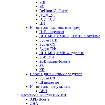
РШ
ВС
DeLium (ДеЛиум)
Д, 1Д, 2Д
НДс, НДв
ЦН
Насосы для высоковязких сред
Н1В общепром
Ш, НМШ, НМШФ, НМШГ нефтяные
Бурун Н1В
Бурун СХ
Бурун ПФ
Ш, НМШ, НМШФ судовые
2ВВ, 2ВГ
2ВВ мультифазные
3В
КВ
Насосы для пищевых продуктов
Бурун СХ
Ш пищевые
Насосы для воздуха, газа
ВВН
Насосное ОБОРУДОВАНИЕ
APD Boosta
ДНА