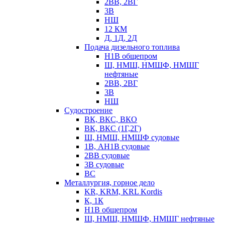
2ВВ, 2ВГ
3В
НШ
12 КМ
Д, 1Д, 2Д
Подача дизельного топлива
Н1В общепром
Ш, НМШ, НМШФ, НМШГ
нефтяные
2ВВ, 2ВГ
3В
НШ
Судостроение
ВК, ВКС, ВКО
ВК, ВКС (1Г,2Г)
Ш, НМШ, НМШФ судовые
1В, АН1В судовые
2ВВ судовые
3В судовые
ВС
Металлургия, горное дело
KR, KRM, KRL Kordis
К, 1К
Н1В общепром
Ш, НМШ, НМШФ, НМШГ нефтяные