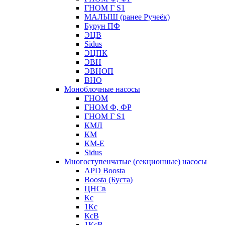
ГНОМ Г S1
МАЛЫШ (ранее Ручеёк)
Бурун ПФ
ЭЦВ
Sidus
ЭЦПК
ЭВН
ЭВНОП
ВНО
Моноблочные насосы
ГНОМ
ГНОМ Ф, ФР
ГНОМ Г S1
КМЛ
КМ
КМ-Е
Sidus
Многоступенчатые (секционные) насосы
APD Boosta
Boosta (Буста)
ЦНСв
Кс
1Кс
КсВ
1КсВ