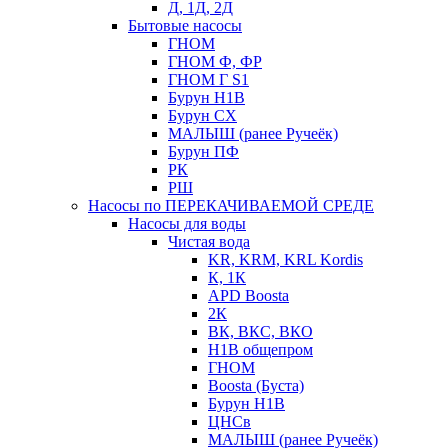
Д, 1Д, 2Д
Бытовые насосы
ГНОМ
ГНОМ Ф, ФР
ГНОМ Г S1
Бурун Н1В
Бурун СХ
МАЛЫШ (ранее Ручеёк)
Бурун ПФ
РК
РШ
Насосы по ПЕРЕКАЧИВАЕМОЙ СРЕДЕ
Насосы для воды
Чистая вода
KR, KRM, KRL Kordis
К, 1К
APD Boosta
2К
ВК, ВКС, ВКО
Н1В общепром
ГНОМ
Boosta (Буста)
Бурун Н1В
ЦНСв
МАЛЫШ (ранее Ручеёк)