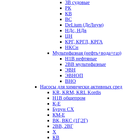
3В судовые
РК
КВ
ВС
DeLium (ДеЛиум)
НДс, НДв
ЦН
КРГ, КРГЛ, КРГА
НКСн
Мультифазная (нефть+вода+газ)
Н1В нефтяные
2ВВ мультифазные
ЭВН
ЭВНОП
ВНО
Насосы для химически активных сред
KR, KRM, KRL Kordis
Н1В общепром
К-Е
Бурун СХ
КМ-Е
ВК, ВКС (1Г,2Г)
2ВВ, 2ВГ
Х
КВ