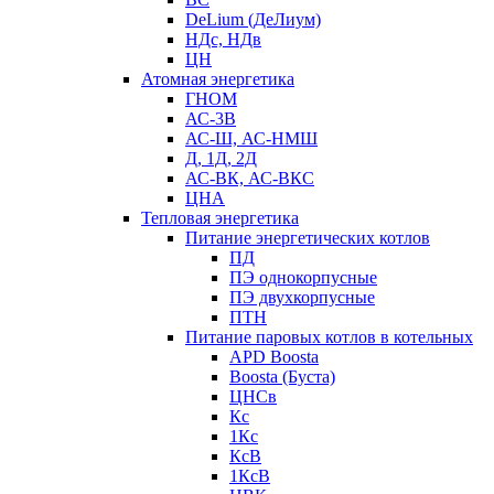
DeLium (ДеЛиум)
НДс, НДв
ЦН
Атомная энергетика
ГНОМ
АС-3В
АС-Ш, АС-НМШ
Д, 1Д, 2Д
АС-ВК, АС-ВКС
ЦНА
Тепловая энергетика
Питание энергетических котлов
ПД
ПЭ однокорпусные
ПЭ двухкорпусные
ПТН
Питание паровых котлов в котельных
APD Boosta
Boosta (Буста)
ЦНСв
Кс
1Кс
КсВ
1КсВ