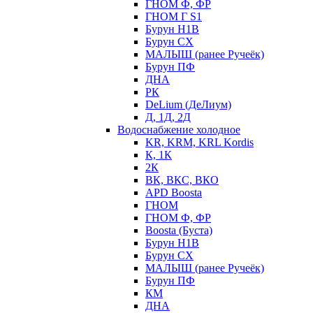
ГНОМ Ф, ФР
ГНОМ Г S1
Бурун Н1В
Бурун СХ
МАЛЫШ (ранее Ручеёк)
Бурун ПФ
ДНА
РК
DeLium (ДеЛиум)
Д, 1Д, 2Д
Водоснабжение холодное
KR, KRM, KRL Kordis
К, 1К
2К
ВК, ВКС, ВКО
APD Boosta
ГНОМ
ГНОМ Ф, ФР
Boosta (Буста)
Бурун Н1В
Бурун СХ
МАЛЫШ (ранее Ручеёк)
Бурун ПФ
КМ
ДНА