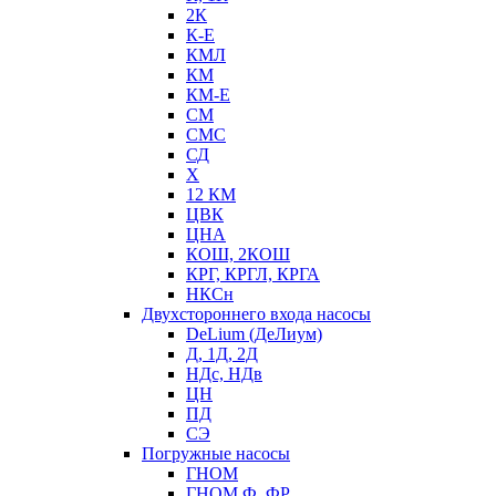
2К
К-Е
КМЛ
КМ
КМ-Е
СМ
СМС
СД
Х
12 КМ
ЦВК
ЦНА
КОШ, 2КОШ
КРГ, КРГЛ, КРГА
НКСн
Двухстороннего входа насосы
DeLium (ДеЛиум)
Д, 1Д, 2Д
НДс, НДв
ЦН
ПД
СЭ
Погружные насосы
ГНОМ
ГНОМ Ф, ФР