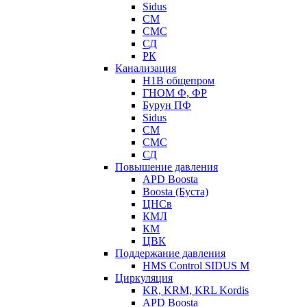
Sidus
СМ
СМС
СД
РК
Канализация
Н1В общепром
ГНОМ Ф, ФР
Бурун ПФ
Sidus
СМ
СМС
СД
Повышение давления
APD Boosta
Boosta (Буста)
ЦНСв
КМЛ
КМ
ЦВК
Поддержание давления
HMS Control SIDUS M
Циркуляция
KR, KRM, KRL Kordis
APD Boosta