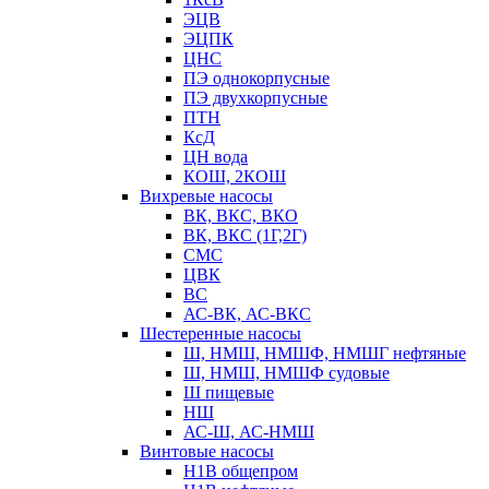
ЭЦВ
ЭЦПК
ЦНС
ПЭ однокорпусные
ПЭ двухкорпусные
ПТН
КсД
ЦН вода
КОШ, 2КОШ
Вихревые насосы
ВК, ВКС, ВКО
ВК, ВКС (1Г,2Г)
СМС
ЦВК
ВС
АС-ВК, АС-ВКС
Шестеренные насосы
Ш, НМШ, НМШФ, НМШГ нефтяные
Ш, НМШ, НМШФ судовые
Ш пищевые
НШ
АС-Ш, АС-НМШ
Винтовые насосы
Н1В общепром