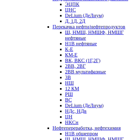
ЭЦПК
ЦНС
DeLium (ДеЛиум)
Д, 1Д, 2Д
Перекачка нефти/нефтепродуктов
Ш, НМШ, НМШФ, НМШГ
нефтяные
Н1В нефтяные
К-Е
КМ-Е
ВК, ВКС (1Г,2Г)
2ВВ, 2ВГ
2ВВ мультифазные
3В
НШ
12 КМ
РШ
ВС
DeLium (ДеЛиум)
НДс, НДв
ЦН
НКСн
Нефтепереработка, нефтехимия
Н1В общепром
Ш, НМШ, НМШФ, НМШГ