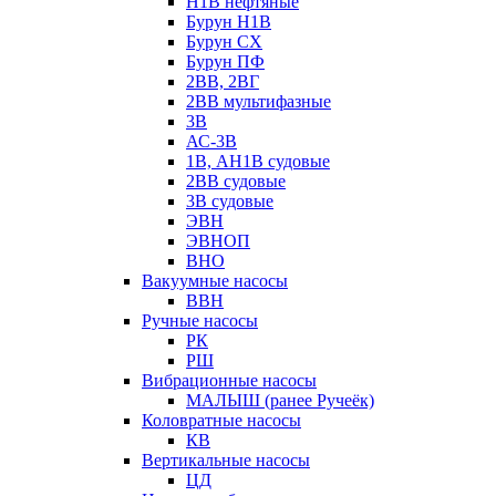
Н1В нефтяные
Бурун Н1В
Бурун СХ
Бурун ПФ
2ВВ, 2ВГ
2ВВ мультифазные
3В
АС-3В
1В, АН1В судовые
2ВВ судовые
3В судовые
ЭВН
ЭВНОП
ВНО
Вакуумные насосы
ВВН
Ручные насосы
РК
РШ
Вибрационные насосы
МАЛЫШ (ранее Ручеёк)
Коловратные насосы
КВ
Вертикальные насосы
ЦД