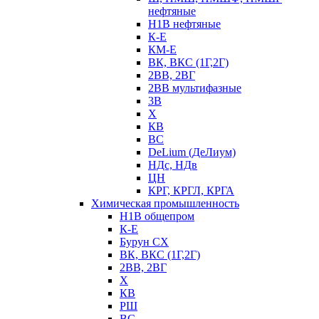
нефтяные
Н1В нефтяные
К-Е
КМ-Е
ВК, ВКС (1Г,2Г)
2ВВ, 2ВГ
2ВВ мультифазные
3В
Х
КВ
ВС
DeLium (ДеЛиум)
НДс, НДв
ЦН
КРГ, КРГЛ, КРГА
Химическая промышленность
Н1В общепром
К-Е
Бурун СХ
ВК, ВКС (1Г,2Г)
2ВВ, 2ВГ
Х
КВ
РШ
ВС