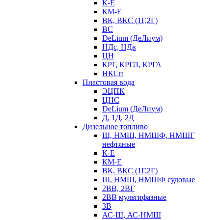
К-Е
КМ-Е
ВК, ВКС (1Г,2Г)
ВС
DeLium (ДеЛиум)
НДс, НДв
ЦН
КРГ, КРГЛ, КРГА
НКСн
Пластовая вода
ЭЦПК
ЦНС
DeLium (ДеЛиум)
Д, 1Д, 2Д
Дизельное топливо
Ш, НМШ, НМШФ, НМШГ
нефтяные
К-Е
КМ-Е
ВК, ВКС (1Г,2Г)
Ш, НМШ, НМШФ судовые
2ВВ, 2ВГ
2ВВ мультифазные
3В
АС-Ш, АС-НМШ