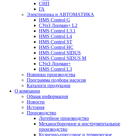
СНП
ГА
Электроника и АВТОМАТИКА
HMS Control G
СУиЗ Лоцман+ L2
HMS Control L3.1
HMS Control L4
HMS Control ST
HMS Control HC
HMS Control SIDUS
HMS Control SIDUS M
СУиЗ Лоцман+
HMS Control L3
Новинки производства
Программа подбора насосов
Каталоги продукции
О компании
Общая информация
Новости
История
Производство
Литейное производство
Механосборочное и инструментальное
производство
Кузнечно-прессовое и термическое