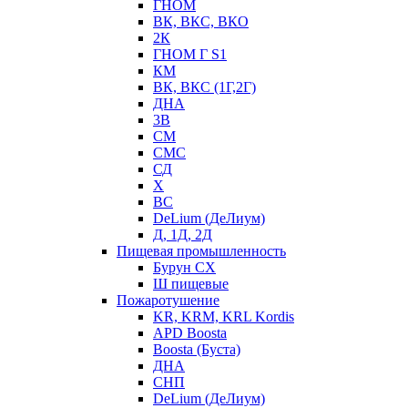
ГНОМ
ВК, ВКС, ВКО
2К
ГНОМ Г S1
КМ
ВК, ВКС (1Г,2Г)
ДНА
3В
СМ
СМС
СД
Х
ВС
DeLium (ДеЛиум)
Д, 1Д, 2Д
Пищевая промышленность
Бурун СХ
Ш пищевые
Пожаротушение
KR, KRM, KRL Kordis
APD Boosta
Boosta (Буста)
ДНА
СНП
DeLium (ДеЛиум)