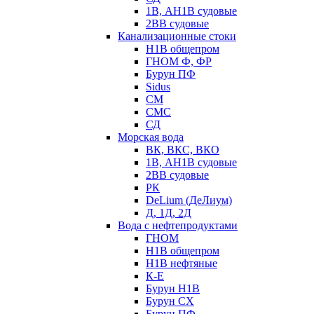
1В, АН1В судовые
2ВВ судовые
Канализационные стоки
Н1В общепром
ГНОМ Ф, ФР
Бурун ПФ
Sidus
СМ
СМС
СД
Морская вода
ВК, ВКС, ВКО
1В, АН1В судовые
2ВВ судовые
РК
DeLium (ДеЛиум)
Д, 1Д, 2Д
Вода с нефтепродуктами
ГНОМ
Н1В общепром
Н1В нефтяные
К-Е
Бурун Н1В
Бурун СХ
Бурун ПФ