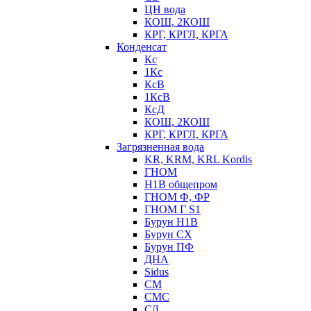
ЦН вода
КОШ, 2КОШ
КРГ, КРГЛ, КРГА
Конденсат
Кс
1Кс
КсВ
1КсВ
КсД
КОШ, 2КОШ
КРГ, КРГЛ, КРГА
Загрязненная вода
KR, KRM, KRL Kordis
ГНОМ
Н1В общепром
ГНОМ Ф, ФР
ГНОМ Г S1
Бурун Н1В
Бурун СХ
Бурун ПФ
ДНА
Sidus
СМ
СМС
СД