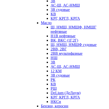
3В
АС-Ш, АС-НМШ
3В судовые
КВ
КРГ, КРГЛ, КРГА
Масло
Ш, НМШ, НМШФ, НМШГ
нефтяные
Н1В нефтяные
ВК, ВКС (1Г,2Г)
Ш, НМШ, НМШФ судовые
2ВВ, 2ВГ
2ВВ мультифазные
НШ
3В
АС-Ш, АС-НМШ
12 КМ
3В судовые
РК
КВ
РШ
DeLium (ДеЛиум)
КРГ, КРГЛ, КРГА
НКСн
Бензин, керосин