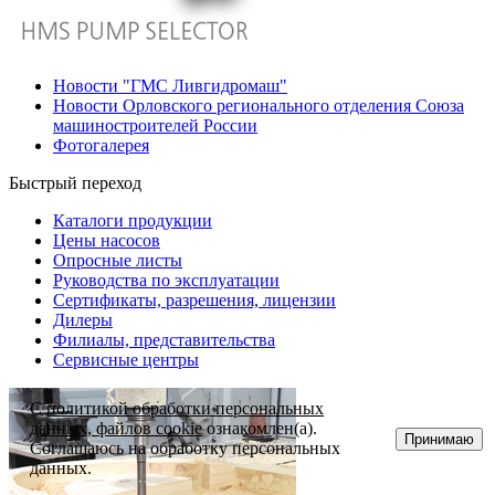
Новости "ГМС Ливгидромаш"
Новости Орловского регионального отделения Союза
машиностроителей России
Фотогалерея
Быстрый переход
Каталоги продукции
Цены насосов
Опросные листы
Руководства по эксплуатации
Сертификаты, разрешения, лицензии
Дилеры
Филиалы, представительства
Сервисные центры
С
политикой обработки персональных
данных, файлов cookie
ознакомлен(а).
Принимаю
Соглашаюсь на обработку персональных
данных.