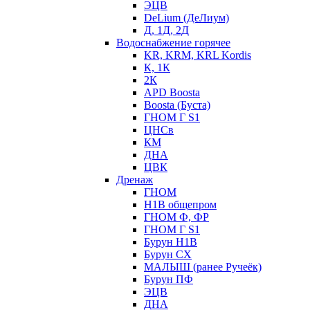
ЭЦВ
DeLium (ДеЛиум)
Д, 1Д, 2Д
Водоснабжение горячее
KR, KRM, KRL Kordis
К, 1К
2К
APD Boosta
Boosta (Буста)
ГНОМ Г S1
ЦНСв
КМ
ДНА
ЦВК
Дренаж
ГНОМ
Н1В общепром
ГНОМ Ф, ФР
ГНОМ Г S1
Бурун Н1В
Бурун СХ
МАЛЫШ (ранее Ручеёк)
Бурун ПФ
ЭЦВ
ДНА