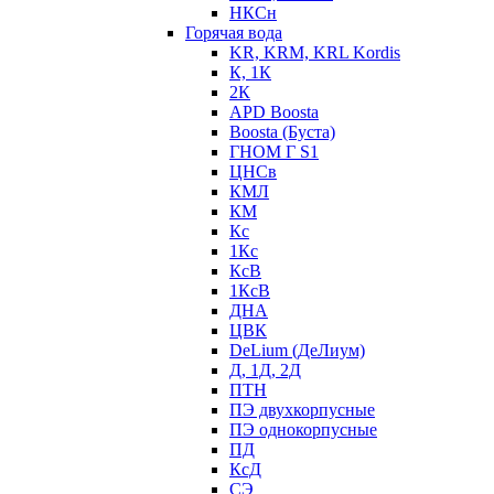
НКСн
Горячая вода
KR, KRM, KRL Kordis
К, 1К
2К
APD Boosta
Boosta (Буста)
ГНОМ Г S1
ЦНСв
КМЛ
КМ
Кс
1Кс
КсВ
1КсВ
ДНА
ЦВК
DeLium (ДеЛиум)
Д, 1Д, 2Д
ПТН
ПЭ двухкорпусные
ПЭ однокорпусные
ПД
КсД
СЭ