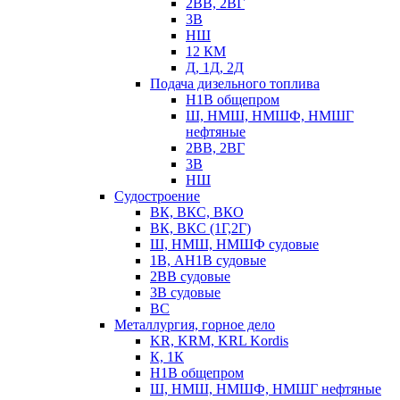
2ВВ, 2ВГ
3В
НШ
12 КМ
Д, 1Д, 2Д
Подача дизельного топлива
Н1В общепром
Ш, НМШ, НМШФ, НМШГ
нефтяные
2ВВ, 2ВГ
3В
НШ
Судостроение
ВК, ВКС, ВКО
ВК, ВКС (1Г,2Г)
Ш, НМШ, НМШФ судовые
1В, АН1В судовые
2ВВ судовые
3В судовые
ВС
Металлургия, горное дело
KR, KRM, KRL Kordis
К, 1К
Н1В общепром
Ш, НМШ, НМШФ, НМШГ нефтяные