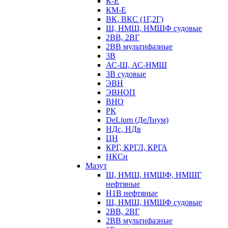
К-Е
КМ-Е
ВК, ВКС (1Г,2Г)
Ш, НМШ, НМШФ судовые
2ВВ, 2ВГ
2ВВ мультифазные
3В
АС-Ш, АС-НМШ
3В судовые
ЭВН
ЭВНОП
ВНО
РК
DeLium (ДеЛиум)
НДс, НДв
ЦН
КРГ, КРГЛ, КРГА
НКСн
Мазут
Ш, НМШ, НМШФ, НМШГ
нефтяные
Н1В нефтяные
Ш, НМШ, НМШФ судовые
2ВВ, 2ВГ
2ВВ мультифазные