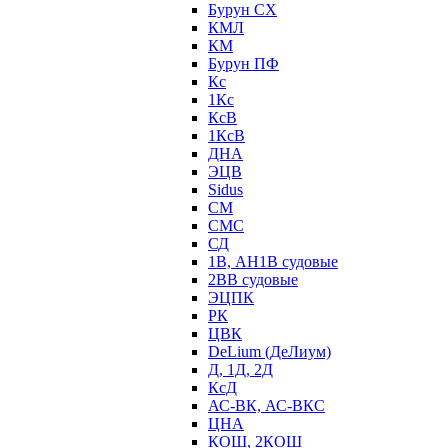
Бурун СХ
КМЛ
КМ
Бурун ПФ
Кс
1Кс
КсВ
1КсВ
ДНА
ЭЦВ
Sidus
СМ
СМС
СД
1В, АН1В судовые
2ВВ судовые
ЭЦПК
РК
ЦВК
DeLium (ДеЛиум)
Д, 1Д, 2Д
КсД
АС-ВК, АС-ВКС
ЦНА
КОШ, 2КОШ