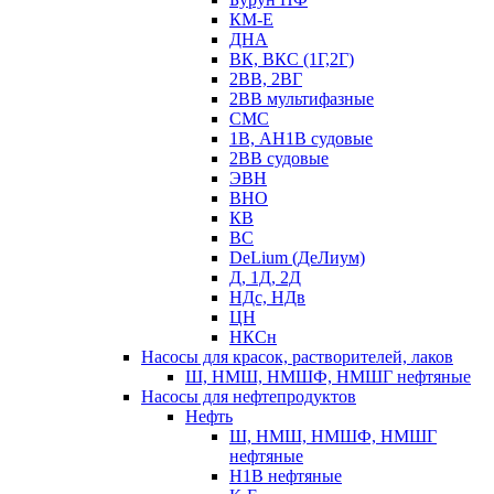
КМ-Е
ДНА
ВК, ВКС (1Г,2Г)
2ВВ, 2ВГ
2ВВ мультифазные
СМС
1В, АН1В судовые
2ВВ судовые
ЭВН
ВНО
КВ
ВС
DeLium (ДеЛиум)
Д, 1Д, 2Д
НДс, НДв
ЦН
НКСн
Насосы для красок, растворителей, лаков
Ш, НМШ, НМШФ, НМШГ нефтяные
Насосы для нефтепродуктов
Нефть
Ш, НМШ, НМШФ, НМШГ
нефтяные
Н1В нефтяные