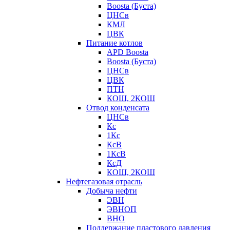
Boosta (Буста)
ЦНСв
КМЛ
ЦВК
Питание котлов
APD Boosta
Boosta (Буста)
ЦНСв
ЦВК
ПТН
КОШ, 2КОШ
Отвод конденсата
ЦНСв
Кс
1Кс
КсВ
1КсВ
КсД
КОШ, 2КОШ
Нефтегазовая отрасль
Добыча нефти
ЭВН
ЭВНОП
ВНО
Поддержание пластового давления