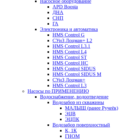
Насосное оборудование
APD Boosta
ДНА
СНП
ГА
Электроника и автоматика
HMS Control G
СУиЗ Лоцман+ L2
HMS Control L3.1
HMS Control L4
HMS Control ST
HMS Control HC
HMS Control SIDUS
HMS Control SIDUS M
СУиЗ Лоцман+
HMS Control L3
Насосы по ПРИМЕНЕНИЮ
Водоснабжение, водоотведение
Водозабор из скважины
МАЛЫШ (ранее Ручеёк)
ЭЦВ
ЭЦПК
Водозабор поверхностный
К, 1К
ГНОМ