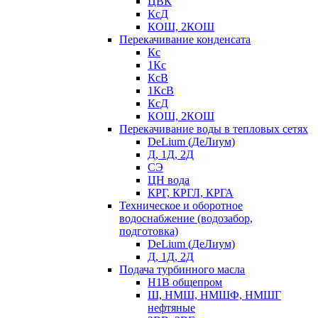
ЦВК
КсД
КОШ, 2КОШ
Перекачивание конденсата
Кс
1Кс
КсВ
1КсВ
КсД
КОШ, 2КОШ
Перекачивание воды в тепловых сетях
DeLium (ДеЛиум)
Д, 1Д, 2Д
СЭ
ЦН вода
КРГ, КРГЛ, КРГА
Техническое и оборотное
водоснабжение (водозабор,
подготовка)
DeLium (ДеЛиум)
Д, 1Д, 2Д
Подача турбинного масла
Н1В общепром
Ш, НМШ, НМШФ, НМШГ
нефтяные