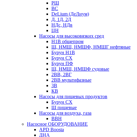
РШ
ВС
DeLium (ДеЛиум)
Д, 1Д, 2Д
НДс, НДв
ЦН
Насосы для высоковязких сред
Н1В общепром
Ш, НМШ, НМШФ, НМШГ нефтяные
Бурун Н1В
Бурун СХ
Бурун ПФ
Ш, НМШ, НМШФ судовые
2ВВ, 2ВГ
2ВВ мультифазные
3В
КВ
Насосы для пищевых продуктов
Бурун СХ
Ш пищевые
Насосы для воздуха, газа
ВВН
Насосное ОБОРУДОВАНИЕ
APD Boosta
ДНА