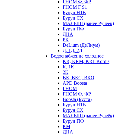
ГНОМ Ф, ФР
ГНОМ Г S1
Бурун Н1В
Бурун СХ
МАЛЫШ (ранее Ручеёк)
Бурун ПФ
ДНА
РК
DeLium (ДеЛиум)
Д, 1Д, 2Д
Водоснабжение холодное
KR, KRM, KRL Kordis
К, 1К
2К
ВК, ВКС, ВКО
APD Boosta
ГНОМ
ГНОМ Ф, ФР
Boosta (Буста)
Бурун Н1В
Бурун СХ
МАЛЫШ (ранее Ручеёк)
Бурун ПФ
КМ
ДНА