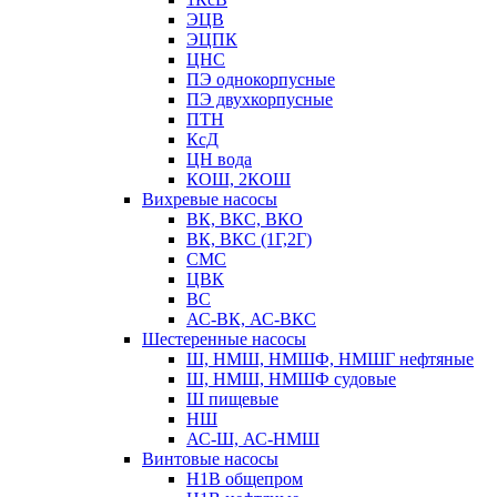
ЭЦВ
ЭЦПК
ЦНС
ПЭ однокорпусные
ПЭ двухкорпусные
ПТН
КсД
ЦН вода
КОШ, 2КОШ
Вихревые насосы
ВК, ВКС, ВКО
ВК, ВКС (1Г,2Г)
СМС
ЦВК
ВС
АС-ВК, АС-ВКС
Шестеренные насосы
Ш, НМШ, НМШФ, НМШГ нефтяные
Ш, НМШ, НМШФ судовые
Ш пищевые
НШ
АС-Ш, АС-НМШ
Винтовые насосы
Н1В общепром