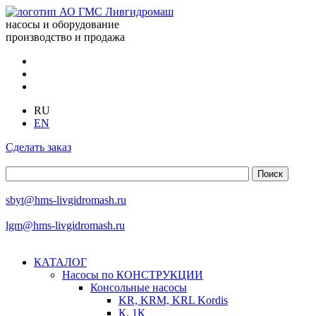
насосы и оборудование
производство и продажа
RU
EN
Сделать заказ
sbyt@hms-livgidromash.ru
lgm@hms-livgidromash.ru
КАТАЛОГ
Насосы по КОНСТРУКЦИИ
Консольные насосы
KR, KRM, KRL Kordis
К, 1К