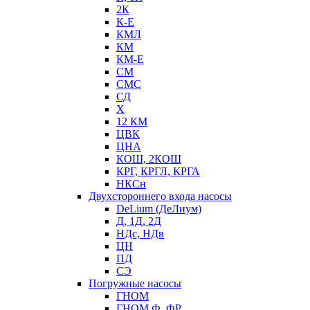
2К
К-Е
КМЛ
КМ
КМ-Е
СМ
СМС
СД
Х
12 КМ
ЦВК
ЦНА
КОШ, 2КОШ
КРГ, КРГЛ, КРГА
НКСн
Двухстороннего входа насосы
DeLium (ДеЛиум)
Д, 1Д, 2Д
НДс, НДв
ЦН
ПД
СЭ
Погружные насосы
ГНОМ
ГНОМ Ф, ФР