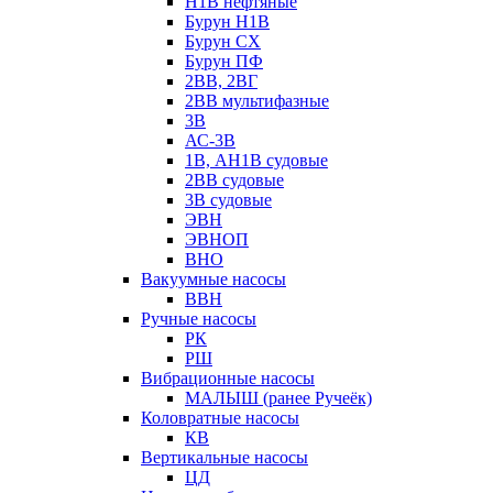
Н1В нефтяные
Бурун Н1В
Бурун СХ
Бурун ПФ
2ВВ, 2ВГ
2ВВ мультифазные
3В
АС-3В
1В, АН1В судовые
2ВВ судовые
3В судовые
ЭВН
ЭВНОП
ВНО
Вакуумные насосы
ВВН
Ручные насосы
РК
РШ
Вибрационные насосы
МАЛЫШ (ранее Ручеёк)
Коловратные насосы
КВ
Вертикальные насосы
ЦД