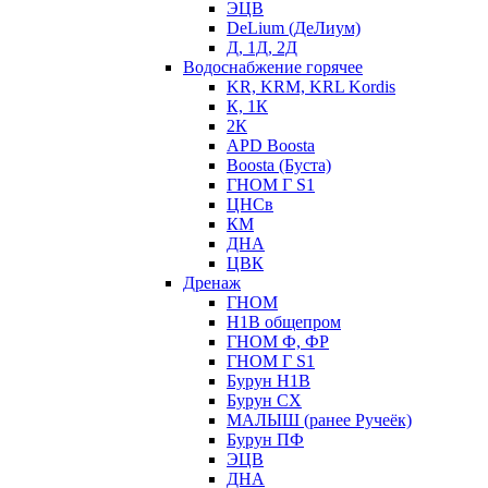
ЭЦВ
DeLium (ДеЛиум)
Д, 1Д, 2Д
Водоснабжение горячее
KR, KRM, KRL Kordis
К, 1К
2К
APD Boosta
Boosta (Буста)
ГНОМ Г S1
ЦНСв
КМ
ДНА
ЦВК
Дренаж
ГНОМ
Н1В общепром
ГНОМ Ф, ФР
ГНОМ Г S1
Бурун Н1В
Бурун СХ
МАЛЫШ (ранее Ручеёк)
Бурун ПФ
ЭЦВ
ДНА