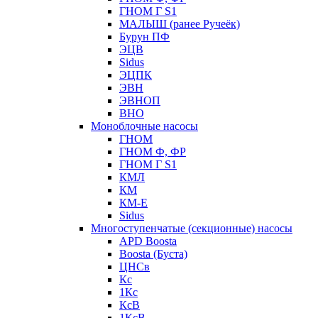
ГНОМ Г S1
МАЛЫШ (ранее Ручеёк)
Бурун ПФ
ЭЦВ
Sidus
ЭЦПК
ЭВН
ЭВНОП
ВНО
Моноблочные насосы
ГНОМ
ГНОМ Ф, ФР
ГНОМ Г S1
КМЛ
КМ
КМ-Е
Sidus
Многоступенчатые (секционные) насосы
APD Boosta
Boosta (Буста)
ЦНСв
Кс
1Кс
КсВ
1КсВ