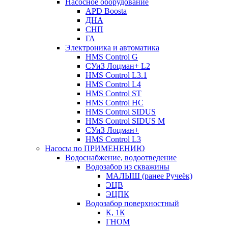
Насосное оборудование
APD Boosta
ДНА
СНП
ГА
Электроника и автоматика
HMS Control G
СУиЗ Лоцман+ L2
HMS Control L3.1
HMS Control L4
HMS Control ST
HMS Control HC
HMS Control SIDUS
HMS Control SIDUS M
СУиЗ Лоцман+
HMS Control L3
Насосы по ПРИМЕНЕНИЮ
Водоснабжение, водоотведение
Водозабор из скважины
МАЛЫШ (ранее Ручеёк)
ЭЦВ
ЭЦПК
Водозабор поверхностный
К, 1К
ГНОМ