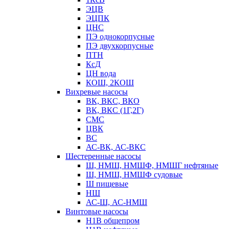
ЭЦВ
ЭЦПК
ЦНС
ПЭ однокорпусные
ПЭ двухкорпусные
ПТН
КсД
ЦН вода
КОШ, 2КОШ
Вихревые насосы
ВК, ВКС, ВКО
ВК, ВКС (1Г,2Г)
СМС
ЦВК
ВС
АС-ВК, АС-ВКС
Шестеренные насосы
Ш, НМШ, НМШФ, НМШГ нефтяные
Ш, НМШ, НМШФ судовые
Ш пищевые
НШ
АС-Ш, АС-НМШ
Винтовые насосы
Н1В общепром