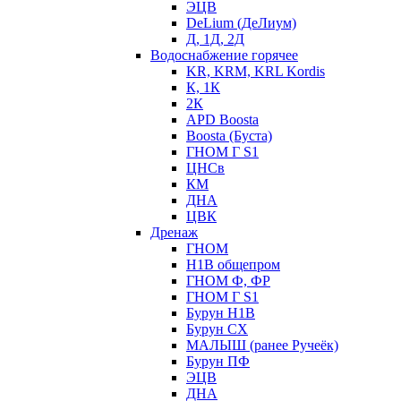
ЭЦВ
DeLium (ДеЛиум)
Д, 1Д, 2Д
Водоснабжение горячее
KR, KRM, KRL Kordis
К, 1К
2К
APD Boosta
Boosta (Буста)
ГНОМ Г S1
ЦНСв
КМ
ДНА
ЦВК
Дренаж
ГНОМ
Н1В общепром
ГНОМ Ф, ФР
ГНОМ Г S1
Бурун Н1В
Бурун СХ
МАЛЫШ (ранее Ручеёк)
Бурун ПФ
ЭЦВ
ДНА