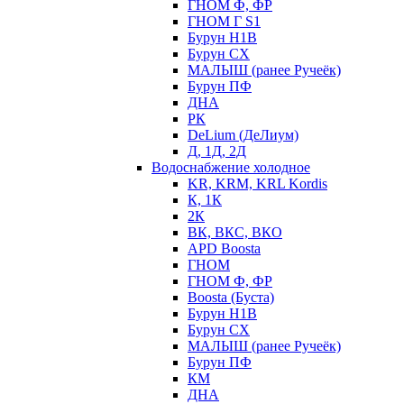
ГНОМ Ф, ФР
ГНОМ Г S1
Бурун Н1В
Бурун СХ
МАЛЫШ (ранее Ручеёк)
Бурун ПФ
ДНА
РК
DeLium (ДеЛиум)
Д, 1Д, 2Д
Водоснабжение холодное
KR, KRM, KRL Kordis
К, 1К
2К
ВК, ВКС, ВКО
APD Boosta
ГНОМ
ГНОМ Ф, ФР
Boosta (Буста)
Бурун Н1В
Бурун СХ
МАЛЫШ (ранее Ручеёк)
Бурун ПФ
КМ
ДНА