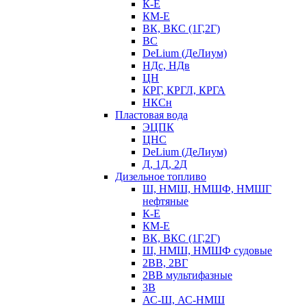
К-Е
КМ-Е
ВК, ВКС (1Г,2Г)
ВС
DeLium (ДеЛиум)
НДс, НДв
ЦН
КРГ, КРГЛ, КРГА
НКСн
Пластовая вода
ЭЦПК
ЦНС
DeLium (ДеЛиум)
Д, 1Д, 2Д
Дизельное топливо
Ш, НМШ, НМШФ, НМШГ
нефтяные
К-Е
КМ-Е
ВК, ВКС (1Г,2Г)
Ш, НМШ, НМШФ судовые
2ВВ, 2ВГ
2ВВ мультифазные
3В
АС-Ш, АС-НМШ