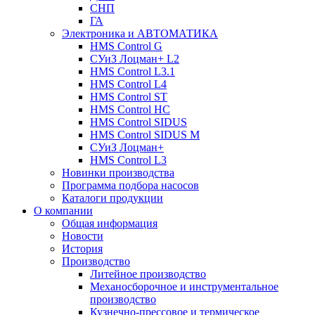
СНП
ГА
Электроника и АВТОМАТИКА
HMS Control G
СУиЗ Лоцман+ L2
HMS Control L3.1
HMS Control L4
HMS Control ST
HMS Control HC
HMS Control SIDUS
HMS Control SIDUS M
СУиЗ Лоцман+
HMS Control L3
Новинки производства
Программа подбора насосов
Каталоги продукции
О компании
Общая информация
Новости
История
Производство
Литейное производство
Механосборочное и инструментальное
производство
Кузнечно-прессовое и термическое