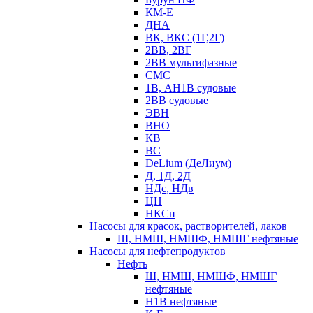
КМ-Е
ДНА
ВК, ВКС (1Г,2Г)
2ВВ, 2ВГ
2ВВ мультифазные
СМС
1В, АН1В судовые
2ВВ судовые
ЭВН
ВНО
КВ
ВС
DeLium (ДеЛиум)
Д, 1Д, 2Д
НДс, НДв
ЦН
НКСн
Насосы для красок, растворителей, лаков
Ш, НМШ, НМШФ, НМШГ нефтяные
Насосы для нефтепродуктов
Нефть
Ш, НМШ, НМШФ, НМШГ
нефтяные
Н1В нефтяные