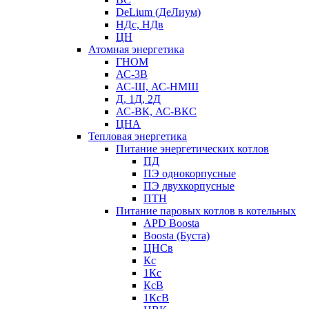
DeLium (ДеЛиум)
НДс, НДв
ЦН
Атомная энергетика
ГНОМ
АС-3В
АС-Ш, АС-НМШ
Д, 1Д, 2Д
АС-ВК, АС-ВКС
ЦНА
Тепловая энергетика
Питание энергетических котлов
ПД
ПЭ однокорпусные
ПЭ двухкорпусные
ПТН
Питание паровых котлов в котельных
APD Boosta
Boosta (Буста)
ЦНСв
Кс
1Кс
КсВ
1КсВ