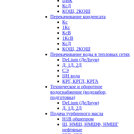
ЦВК
КсД
КОШ, 2КОШ
Перекачивание конденсата
Кс
1Кс
КсВ
1КсВ
КсД
КОШ, 2КОШ
Перекачивание воды в тепловых сетях
DeLium (ДеЛиум)
Д, 1Д, 2Д
СЭ
ЦН вода
КРГ, КРГЛ, КРГА
Техническое и оборотное
водоснабжение (водозабор,
подготовка)
DeLium (ДеЛиум)
Д, 1Д, 2Д
Подача турбинного масла
Н1В общепром
Ш, НМШ, НМШФ, НМШГ
нефтяные