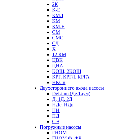
2К
К-Е
КМЛ
КМ
КМ-Е
СМ
СМС
СД
Х
12 КМ
ЦВК
ЦНА
КОШ, 2КОШ
КРГ, КРГЛ, КРГА
НКСн
Двухстороннего входа насосы
DeLium (ДеЛиум)
Д, 1Д, 2Д
НДс, НДв
ЦН
ПД
СЭ
Погружные насосы
ГНОМ
ГНОМ Ф, ФР