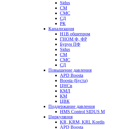
Sidus
СМ
СМС
СД
РК
Канализация
Н1В общепром
ГНОМ Ф, ФР
Бурун ПФ
Sidus
СМ
СМС
СД
Повышение давления
APD Boosta
Boosta (Буста)
ЦНСв
КМЛ
КМ
ЦВК
Поддержание давления
HMS Control SIDUS M
Циркуляция
KR, KRM, KRL Kordis
APD Boosta