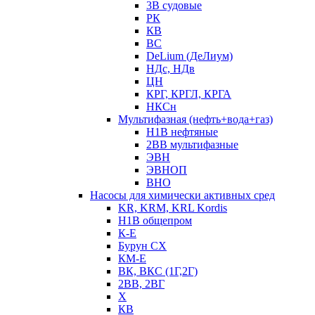
3В судовые
РК
КВ
ВС
DeLium (ДеЛиум)
НДс, НДв
ЦН
КРГ, КРГЛ, КРГА
НКСн
Мультифазная (нефть+вода+газ)
Н1В нефтяные
2ВВ мультифазные
ЭВН
ЭВНОП
ВНО
Насосы для химически активных сред
KR, KRM, KRL Kordis
Н1В общепром
К-Е
Бурун СХ
КМ-Е
ВК, ВКС (1Г,2Г)
2ВВ, 2ВГ
Х
КВ