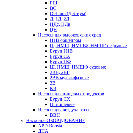
РШ
ВС
DeLium (ДеЛиум)
Д, 1Д, 2Д
НДс, НДв
ЦН
Насосы для высоковязких сред
Н1В общепром
Ш, НМШ, НМШФ, НМШГ нефтяные
Бурун Н1В
Бурун СХ
Бурун ПФ
Ш, НМШ, НМШФ судовые
2ВВ, 2ВГ
2ВВ мультифазные
3В
КВ
Насосы для пищевых продуктов
Бурун СХ
Ш пищевые
Насосы для воздуха, газа
ВВН
Насосное ОБОРУДОВАНИЕ
APD Boosta
ДНА