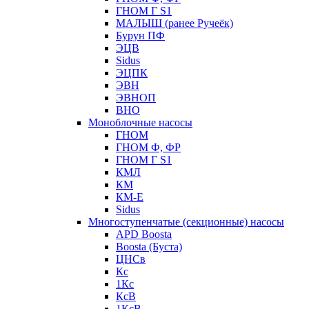
ГНОМ Г S1
МАЛЫШ (ранее Ручеёк)
Бурун ПФ
ЭЦВ
Sidus
ЭЦПК
ЭВН
ЭВНОП
ВНО
Моноблочные насосы
ГНОМ
ГНОМ Ф, ФР
ГНОМ Г S1
КМЛ
КМ
КМ-Е
Sidus
Многоступенчатые (секционные) насосы
APD Boosta
Boosta (Буста)
ЦНСв
Кс
1Кс
КсВ
1КсВ