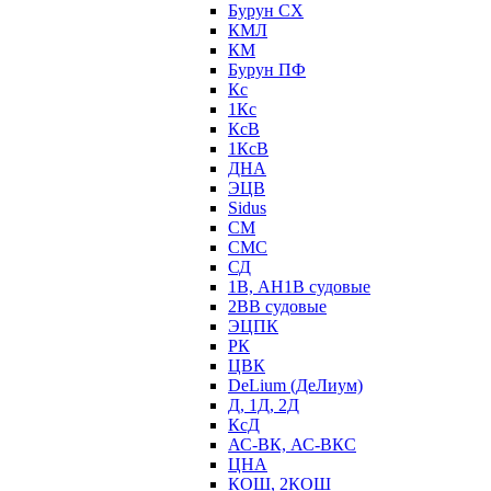
Бурун СХ
КМЛ
КМ
Бурун ПФ
Кс
1Кс
КсВ
1КсВ
ДНА
ЭЦВ
Sidus
СМ
СМС
СД
1В, АН1В судовые
2ВВ судовые
ЭЦПК
РК
ЦВК
DeLium (ДеЛиум)
Д, 1Д, 2Д
КсД
АС-ВК, АС-ВКС
ЦНА
КОШ, 2КОШ