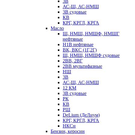
3В
АС-Ш, АС-НМШ
3В судовые
КВ
КРГ, КРГЛ, КРГА
Масло
Ш, НМШ, НМШФ, НМШГ
нефтяные
Н1В нефтяные
ВК, ВКС (1Г,2Г)
Ш, НМШ, НМШФ судовые
2ВВ, 2ВГ
2ВВ мультифазные
НШ
3В
АС-Ш, АС-НМШ
12 КМ
3В судовые
РК
КВ
РШ
DeLium (ДеЛиум)
КРГ, КРГЛ, КРГА
НКСн
Бензин, керосин