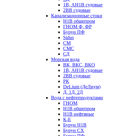
1В, АН1В судовые
2ВВ судовые
Канализационные стоки
Н1В общепром
ГНОМ Ф, ФР
Бурун ПФ
Sidus
СМ
СМС
СД
Морская вода
ВК, ВКС, ВКО
1В, АН1В судовые
2ВВ судовые
РК
DeLium (ДеЛиум)
Д, 1Д, 2Д
Вода с нефтепродуктами
ГНОМ
Н1В общепром
Н1В нефтяные
К-Е
Бурун Н1В
Бурун СХ
Бурун ПФ