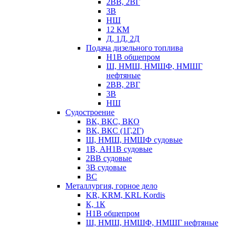
2ВВ, 2ВГ
3В
НШ
12 КМ
Д, 1Д, 2Д
Подача дизельного топлива
Н1В общепром
Ш, НМШ, НМШФ, НМШГ
нефтяные
2ВВ, 2ВГ
3В
НШ
Судостроение
ВК, ВКС, ВКО
ВК, ВКС (1Г,2Г)
Ш, НМШ, НМШФ судовые
1В, АН1В судовые
2ВВ судовые
3В судовые
ВС
Металлургия, горное дело
KR, KRM, KRL Kordis
К, 1К
Н1В общепром
Ш, НМШ, НМШФ, НМШГ нефтяные