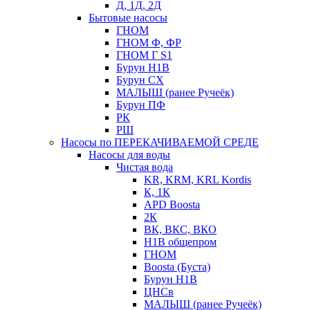
Д, 1Д, 2Д
Бытовые насосы
ГНОМ
ГНОМ Ф, ФР
ГНОМ Г S1
Бурун Н1В
Бурун СХ
МАЛЫШ (ранее Ручеёк)
Бурун ПФ
РК
РШ
Насосы по ПЕРЕКАЧИВАЕМОЙ СРЕДЕ
Насосы для воды
Чистая вода
KR, KRM, KRL Kordis
К, 1К
APD Boosta
2К
ВК, ВКС, ВКО
Н1В общепром
ГНОМ
Boosta (Буста)
Бурун Н1В
ЦНСв
МАЛЫШ (ранее Ручеёк)