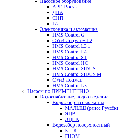
Насосное оборудование
APD Boosta
ДНА
СНП
ГА
Электроника и автоматика
HMS Control G
СУиЗ Лоцман+ L2
HMS Control L3.1
HMS Control L4
HMS Control ST
HMS Control HC
HMS Control SIDUS
HMS Control SIDUS M
СУиЗ Лоцман+
HMS Control L3
Насосы по ПРИМЕНЕНИЮ
Водоснабжение, водоотведение
Водозабор из скважины
МАЛЫШ (ранее Ручеёк)
ЭЦВ
ЭЦПК
Водозабор поверхностный
К, 1К
ГНОМ