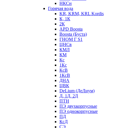
НКСн
Горячая вода
KR, KRM, KRL Kordis
К, 1К
2К
APD Boosta
Boosta (Буста)
ГНОМ Г S1
ЦНСв
КМЛ
КМ
Кс
1Кс
КсВ
1КсВ
ДНА
ЦВК
DeLium (ДеЛиум)
Д, 1Д, 2Д
ПТН
ПЭ двухкорпусные
ПЭ однокорпусные
ПД
КсД
СЭ