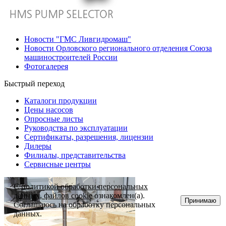
Новости "ГМС Ливгидромаш"
Новости Орловского регионального отделения Союза
машиностроителей России
Фотогалерея
Быстрый переход
Каталоги продукции
Цены насосов
Опросные листы
Руководства по эксплуатации
Сертификаты, разрешения, лицензии
Дилеры
Филиалы, представительства
Сервисные центры
С
политикой обработки персональных
данных, файлов cookie
ознакомлен(а).
Принимаю
Соглашаюсь на обработку персональных
данных.