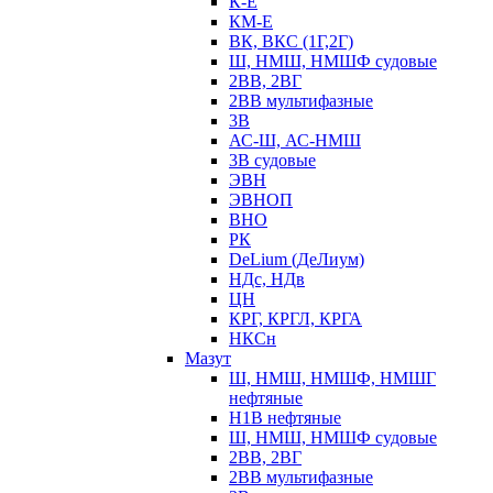
К-Е
КМ-Е
ВК, ВКС (1Г,2Г)
Ш, НМШ, НМШФ судовые
2ВВ, 2ВГ
2ВВ мультифазные
3В
АС-Ш, АС-НМШ
3В судовые
ЭВН
ЭВНОП
ВНО
РК
DeLium (ДеЛиум)
НДс, НДв
ЦН
КРГ, КРГЛ, КРГА
НКСн
Мазут
Ш, НМШ, НМШФ, НМШГ
нефтяные
Н1В нефтяные
Ш, НМШ, НМШФ судовые
2ВВ, 2ВГ
2ВВ мультифазные