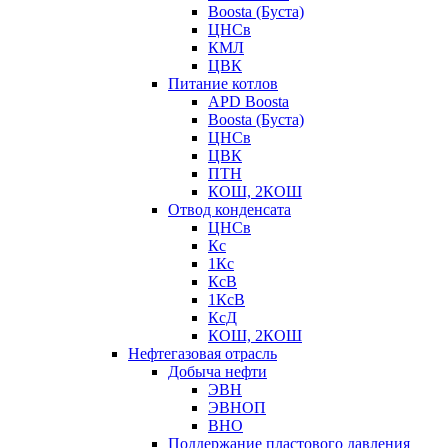
Boosta (Буста)
ЦНСв
КМЛ
ЦВК
Питание котлов
APD Boosta
Boosta (Буста)
ЦНСв
ЦВК
ПТН
КОШ, 2КОШ
Отвод конденсата
ЦНСв
Кс
1Кс
КсВ
1КсВ
КсД
КОШ, 2КОШ
Нефтегазовая отрасль
Добыча нефти
ЭВН
ЭВНОП
ВНО
Поддержание пластового давления