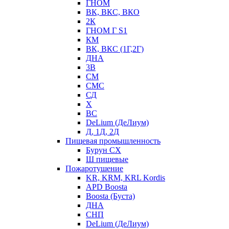
ГНОМ
ВК, ВКС, ВКО
2К
ГНОМ Г S1
КМ
ВК, ВКС (1Г,2Г)
ДНА
3В
СМ
СМС
СД
Х
ВС
DeLium (ДеЛиум)
Д, 1Д, 2Д
Пищевая промышленность
Бурун СХ
Ш пищевые
Пожаротушение
KR, KRM, KRL Kordis
APD Boosta
Boosta (Буста)
ДНА
СНП
DeLium (ДеЛиум)