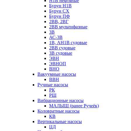
Н1В нефтяные
Бурун Н1В
Бурун СХ
Бурун ПФ
2ВВ, 2ВГ
2ВВ мультифазные
3В
АС-3В
1В, АН1В судовые
2ВВ судовые
3В судовые
ЭВН
ЭВНОП
ВНО
Вакуумные насосы
ВВН
Ручные насосы
РК
РШ
Вибрационные насосы
МАЛЫШ (ранее Ручеёк)
Коловратные насосы
КВ
Вертикальные насосы
ЦД