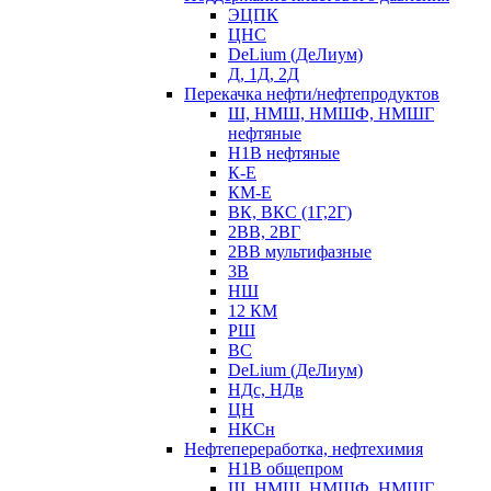
ЭЦПК
ЦНС
DeLium (ДеЛиум)
Д, 1Д, 2Д
Перекачка нефти/нефтепродуктов
Ш, НМШ, НМШФ, НМШГ
нефтяные
Н1В нефтяные
К-Е
КМ-Е
ВК, ВКС (1Г,2Г)
2ВВ, 2ВГ
2ВВ мультифазные
3В
НШ
12 КМ
РШ
ВС
DeLium (ДеЛиум)
НДс, НДв
ЦН
НКСн
Нефтепереработка, нефтехимия
Н1В общепром
Ш, НМШ, НМШФ, НМШГ