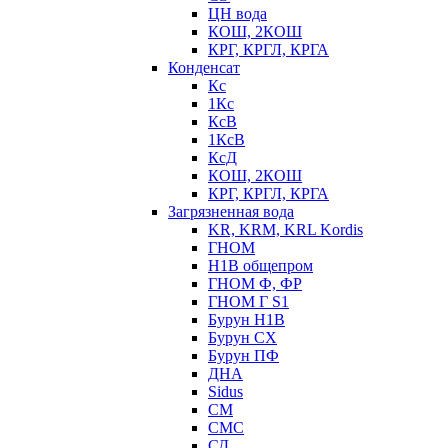
ЦН вода
КОШ, 2КОШ
КРГ, КРГЛ, КРГА
Конденсат
Кс
1Кс
КсВ
1КсВ
КсД
КОШ, 2КОШ
КРГ, КРГЛ, КРГА
Загрязненная вода
KR, KRM, KRL Kordis
ГНОМ
Н1В общепром
ГНОМ Ф, ФР
ГНОМ Г S1
Бурун Н1В
Бурун СХ
Бурун ПФ
ДНА
Sidus
СМ
СМС
СД