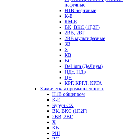
нефтяные
Н1В нефтяные
К-Е
КМ-Е
ВК, ВКС (1Г,2Г)
2ВВ, 2ВГ
2ВВ мультифазные
3В
Х
КВ
ВС
DeLium (ДеЛиум)
НДс, НДв
ЦН
КРГ, КРГЛ, КРГА
Химическая промышленность
Н1В общепром
К-Е
Бурун СХ
ВК, ВКС (1Г,2Г)
2ВВ, 2ВГ
Х
КВ
РШ
ВС