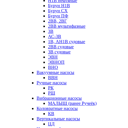
Н1В нефтяные
Бурун Н1В
Бурун СХ
Бурун ПФ
2ВВ, 2ВГ
2ВВ мультифазные
3В
АС-3В
1В, АН1В судовые
2ВВ судовые
3В судовые
ЭВН
ЭВНОП
ВНО
Вакуумные насосы
ВВН
Ручные насосы
РК
РШ
Вибрационные насосы
МАЛЫШ (ранее Ручеёк)
Коловратные насосы
КВ
Вертикальные насосы
ЦД