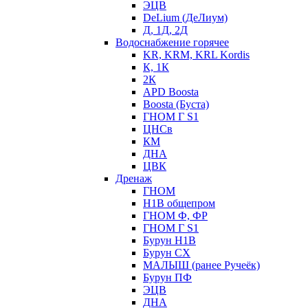
ЭЦВ
DeLium (ДеЛиум)
Д, 1Д, 2Д
Водоснабжение горячее
KR, KRM, KRL Kordis
К, 1К
2К
APD Boosta
Boosta (Буста)
ГНОМ Г S1
ЦНСв
КМ
ДНА
ЦВК
Дренаж
ГНОМ
Н1В общепром
ГНОМ Ф, ФР
ГНОМ Г S1
Бурун Н1В
Бурун СХ
МАЛЫШ (ранее Ручеёк)
Бурун ПФ
ЭЦВ
ДНА