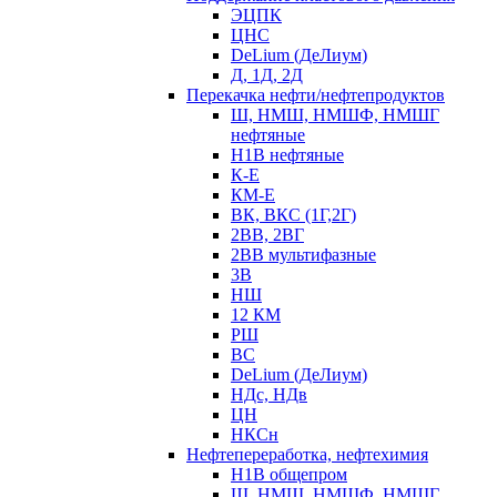
ЭЦПК
ЦНС
DeLium (ДеЛиум)
Д, 1Д, 2Д
Перекачка нефти/нефтепродуктов
Ш, НМШ, НМШФ, НМШГ
нефтяные
Н1В нефтяные
К-Е
КМ-Е
ВК, ВКС (1Г,2Г)
2ВВ, 2ВГ
2ВВ мультифазные
3В
НШ
12 КМ
РШ
ВС
DeLium (ДеЛиум)
НДс, НДв
ЦН
НКСн
Нефтепереработка, нефтехимия
Н1В общепром
Ш, НМШ, НМШФ, НМШГ