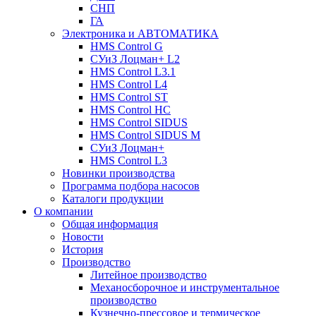
СНП
ГА
Электроника и АВТОМАТИКА
HMS Control G
СУиЗ Лоцман+ L2
HMS Control L3.1
HMS Control L4
HMS Control ST
HMS Control HC
HMS Control SIDUS
HMS Control SIDUS M
СУиЗ Лоцман+
HMS Control L3
Новинки производства
Программа подбора насосов
Каталоги продукции
О компании
Общая информация
Новости
История
Производство
Литейное производство
Механосборочное и инструментальное
производство
Кузнечно-прессовое и термическое