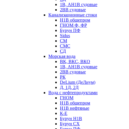
1В, АН1В судовые
2ВВ судовые
Канализационные стоки
Н1В общепром
ГНОМ Ф, ФР
Бурун ПФ
Sidus
СМ
СМС
СД
Морская вода
ВК, ВКС, ВКО
1В, АН1В судовые
2ВВ судовые
РК
DeLium (ДеЛиум)
Д, 1Д, 2Д
Вода с нефтепродуктами
ГНОМ
Н1В общепром
Н1В нефтяные
К-Е
Бурун Н1В
Бурун СХ
Бурун ПФ