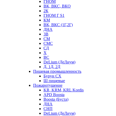
ГНОМ
ВК, ВКС, ВКО
2К
ГНОМ Г S1
КМ
ВК, ВКС (1Г,2Г)
ДНА
3В
СМ
СМС
СД
Х
ВС
DeLium (ДеЛиум)
Д, 1Д, 2Д
Пищевая промышленность
Бурун СХ
Ш пищевые
Пожаротушение
KR, KRM, KRL Kordis
APD Boosta
Boosta (Буста)
ДНА
СНП
DeLium (ДеЛиум)