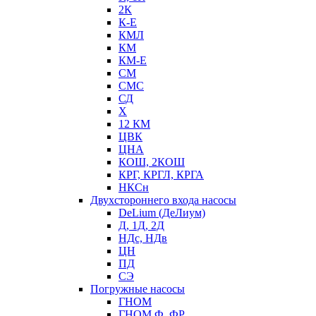
2К
К-Е
КМЛ
КМ
КМ-Е
СМ
СМС
СД
Х
12 КМ
ЦВК
ЦНА
КОШ, 2КОШ
КРГ, КРГЛ, КРГА
НКСн
Двухстороннего входа насосы
DeLium (ДеЛиум)
Д, 1Д, 2Д
НДс, НДв
ЦН
ПД
СЭ
Погружные насосы
ГНОМ
ГНОМ Ф, ФР