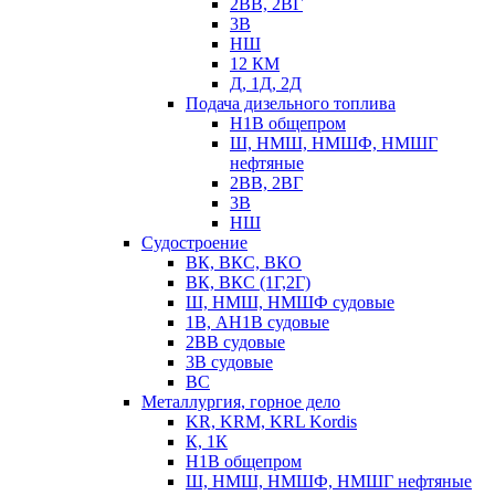
2ВВ, 2ВГ
3В
НШ
12 КМ
Д, 1Д, 2Д
Подача дизельного топлива
Н1В общепром
Ш, НМШ, НМШФ, НМШГ
нефтяные
2ВВ, 2ВГ
3В
НШ
Судостроение
ВК, ВКС, ВКО
ВК, ВКС (1Г,2Г)
Ш, НМШ, НМШФ судовые
1В, АН1В судовые
2ВВ судовые
3В судовые
ВС
Металлургия, горное дело
KR, KRM, KRL Kordis
К, 1К
Н1В общепром
Ш, НМШ, НМШФ, НМШГ нефтяные