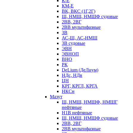
К-Е
КМ-Е
ВК, ВКС (1Г,2Г)
Ш, НМШ, НМШФ судовые
2ВВ, 2ВГ
2ВВ мультифазные
3В
АС-Ш, АС-НМШ
3В судовые
ЭВН
ЭВНОП
ВНО
РК
DeLium (ДеЛиум)
НДс, НДв
ЦН
КРГ, КРГЛ, КРГА
НКСн
Мазут
Ш, НМШ, НМШФ, НМШГ
нефтяные
Н1В нефтяные
Ш, НМШ, НМШФ судовые
2ВВ, 2ВГ
2ВВ мультифазные