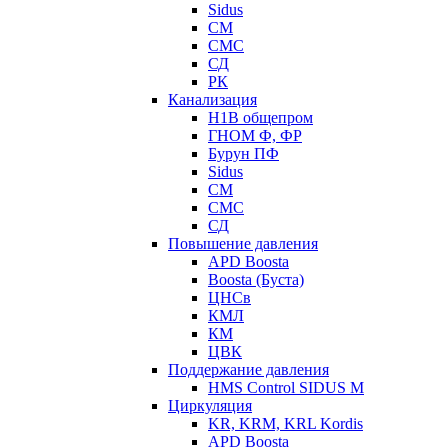
Sidus
СМ
СМС
СД
РК
Канализация
Н1В общепром
ГНОМ Ф, ФР
Бурун ПФ
Sidus
СМ
СМС
СД
Повышение давления
APD Boosta
Boosta (Буста)
ЦНСв
КМЛ
КМ
ЦВК
Поддержание давления
HMS Control SIDUS M
Циркуляция
KR, KRM, KRL Kordis
APD Boosta