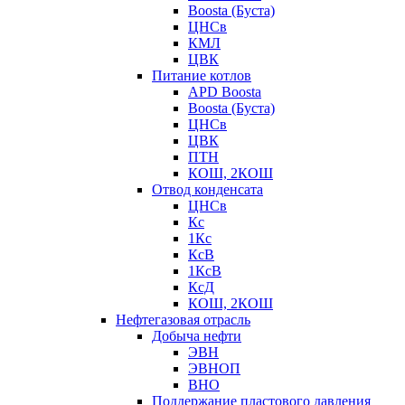
Boosta (Буста)
ЦНСв
КМЛ
ЦВК
Питание котлов
APD Boosta
Boosta (Буста)
ЦНСв
ЦВК
ПТН
КОШ, 2КОШ
Отвод конденсата
ЦНСв
Кс
1Кс
КсВ
1КсВ
КсД
КОШ, 2КОШ
Нефтегазовая отрасль
Добыча нефти
ЭВН
ЭВНОП
ВНО
Поддержание пластового давления