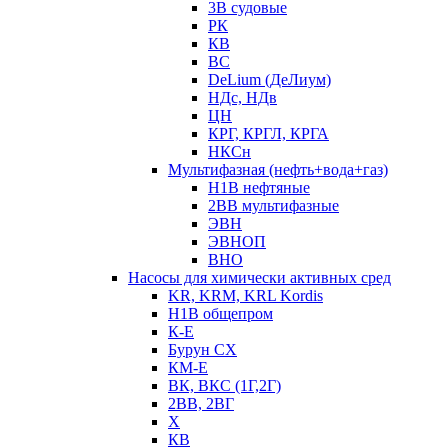
3В судовые
РК
КВ
ВС
DeLium (ДеЛиум)
НДс, НДв
ЦН
КРГ, КРГЛ, КРГА
НКСн
Мультифазная (нефть+вода+газ)
Н1В нефтяные
2ВВ мультифазные
ЭВН
ЭВНОП
ВНО
Насосы для химически активных сред
KR, KRM, KRL Kordis
Н1В общепром
К-Е
Бурун СХ
КМ-Е
ВК, ВКС (1Г,2Г)
2ВВ, 2ВГ
Х
КВ