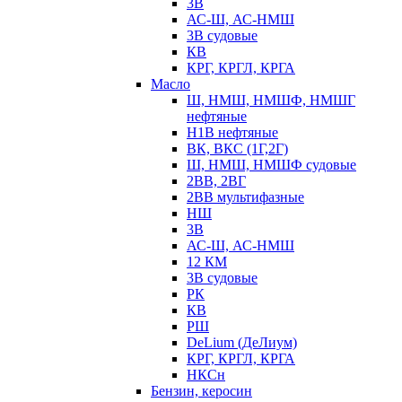
3В
АС-Ш, АС-НМШ
3В судовые
КВ
КРГ, КРГЛ, КРГА
Масло
Ш, НМШ, НМШФ, НМШГ
нефтяные
Н1В нефтяные
ВК, ВКС (1Г,2Г)
Ш, НМШ, НМШФ судовые
2ВВ, 2ВГ
2ВВ мультифазные
НШ
3В
АС-Ш, АС-НМШ
12 КМ
3В судовые
РК
КВ
РШ
DeLium (ДеЛиум)
КРГ, КРГЛ, КРГА
НКСн
Бензин, керосин