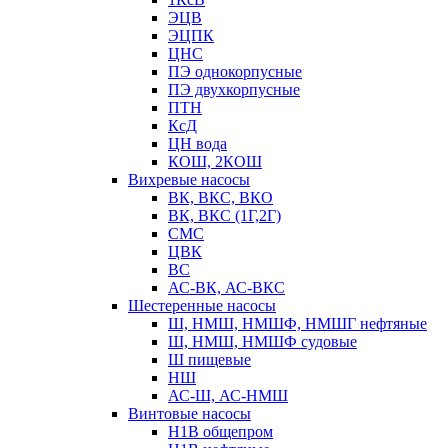
ЭЦВ
ЭЦПК
ЦНС
ПЭ однокорпусные
ПЭ двухкорпусные
ПТН
КсД
ЦН вода
КОШ, 2КОШ
Вихревые насосы
ВК, ВКС, ВКО
ВК, ВКС (1Г,2Г)
СМС
ЦВК
ВС
АС-ВК, АС-ВКС
Шестеренные насосы
Ш, НМШ, НМШФ, НМШГ нефтяные
Ш, НМШ, НМШФ судовые
Ш пищевые
НШ
АС-Ш, АС-НМШ
Винтовые насосы
Н1В общепром