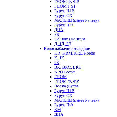
ГНОМ Ф, ФР
ГНОМ Г S1
Бурун Н1В
Бурун СХ
МАЛЫШ (ранее Ручеёк)
Бурун ПФ
ДНА
РК
DeLium (ДеЛиум)
Д, 1Д, 2Д
Водоснабжение холодное
KR, KRM, KRL Kordis
К, 1К
2К
ВК, ВКС, ВКО
APD Boosta
ГНОМ
ГНОМ Ф, ФР
Boosta (Буста)
Бурун Н1В
Бурун СХ
МАЛЫШ (ранее Ручеёк)
Бурун ПФ
КМ
ДНА