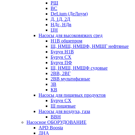
РШ
ВС
DeLium (ДеЛиум)
Д, 1Д, 2Д
НДс, НДв
ЦН
Насосы для высоковязких сред
Н1В общепром
Ш, НМШ, НМШФ, НМШГ нефтяные
Бурун Н1В
Бурун СХ
Бурун ПФ
Ш, НМШ, НМШФ судовые
2ВВ, 2ВГ
2ВВ мультифазные
3В
КВ
Насосы для пищевых продуктов
Бурун СХ
Ш пищевые
Насосы для воздуха, газа
ВВН
Насосное ОБОРУДОВАНИЕ
APD Boosta
ДНА