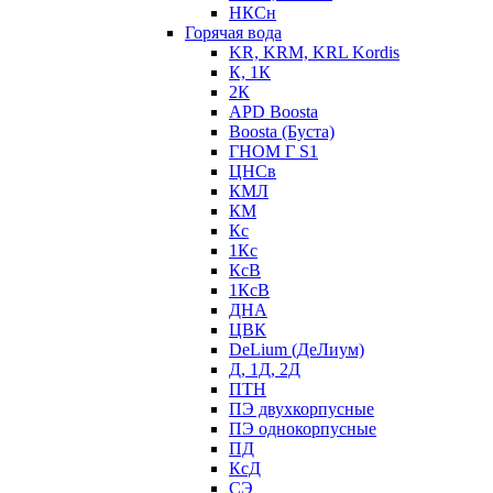
НКСн
Горячая вода
KR, KRM, KRL Kordis
К, 1К
2К
APD Boosta
Boosta (Буста)
ГНОМ Г S1
ЦНСв
КМЛ
КМ
Кс
1Кс
КсВ
1КсВ
ДНА
ЦВК
DeLium (ДеЛиум)
Д, 1Д, 2Д
ПТН
ПЭ двухкорпусные
ПЭ однокорпусные
ПД
КсД
СЭ