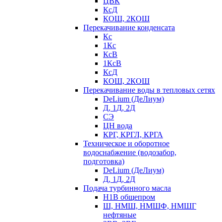
ЦВК
КсД
КОШ, 2КОШ
Перекачивание конденсата
Кс
1Кс
КсВ
1КсВ
КсД
КОШ, 2КОШ
Перекачивание воды в тепловых сетях
DeLium (ДеЛиум)
Д, 1Д, 2Д
СЭ
ЦН вода
КРГ, КРГЛ, КРГА
Техническое и оборотное
водоснабжение (водозабор,
подготовка)
DeLium (ДеЛиум)
Д, 1Д, 2Д
Подача турбинного масла
Н1В общепром
Ш, НМШ, НМШФ, НМШГ
нефтяные