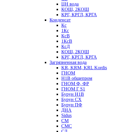
ЦН вода
КОШ, 2КОШ
КРГ, КРГЛ, КРГА
Конденсат
Кс
1Кс
КсВ
1КсВ
КсД
КОШ, 2КОШ
КРГ, КРГЛ, КРГА
Загрязненная вода
KR, KRM, KRL Kordis
ГНОМ
Н1В общепром
ГНОМ Ф, ФР
ГНОМ Г S1
Бурун Н1В
Бурун СХ
Бурун ПФ
ДНА
Sidus
СМ
СМС
СД