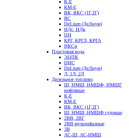
К-Е
КМ-Е
ВК, ВКС (1Г,2Г)
ВС
DeLium (ДеЛиум)
НДс, НДв
ЦН
КРГ, КРГЛ, КРГА
НКСн
Пластовая вода
ЭЦПК
ЦНС
DeLium (ДеЛиум)
Д, 1Д, 2Д
Дизельное топливо
Ш, НМШ, НМШФ, НМШГ
нефтяные
К-Е
КМ-Е
ВК, ВКС (1Г,2Г)
Ш, НМШ, НМШФ судовые
2ВВ, 2ВГ
2ВВ мультифазные
3В
АС-Ш, АС-НМШ