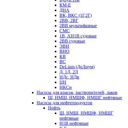
КМ-Е
ДНА
ВК, ВКС (1Г,2Г)
2ВВ, 2ВГ
2ВВ мультифазные
СМС
1В, АН1В судовые
2ВВ судовые
ЭВН
ВНО
КВ
ВС
DeLium (ДеЛиум)
Д, 1Д, 2Д
НДс, НДв
ЦН
НКСн
Насосы для красок, растворителей, лаков
Ш, НМШ, НМШФ, НМШГ нефтяные
Насосы для нефтепродуктов
Нефть
Ш, НМШ, НМШФ, НМШГ
нефтяные
Н1В нефтяные