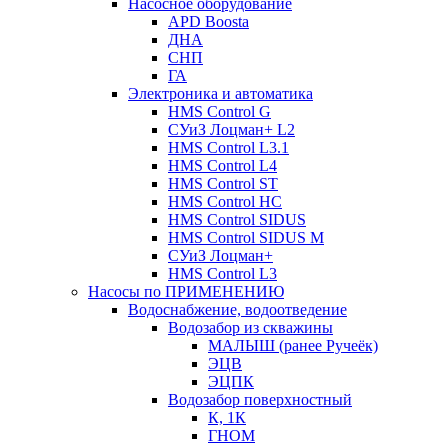
Насосное оборудование
APD Boosta
ДНА
СНП
ГА
Электроника и автоматика
HMS Control G
СУиЗ Лоцман+ L2
HMS Control L3.1
HMS Control L4
HMS Control ST
HMS Control HC
HMS Control SIDUS
HMS Control SIDUS M
СУиЗ Лоцман+
HMS Control L3
Насосы по ПРИМЕНЕНИЮ
Водоснабжение, водоотведение
Водозабор из скважины
МАЛЫШ (ранее Ручеёк)
ЭЦВ
ЭЦПК
Водозабор поверхностный
К, 1К
ГНОМ