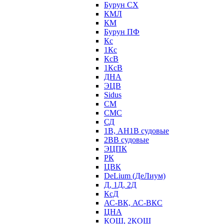
Бурун СХ
КМЛ
КМ
Бурун ПФ
Кс
1Кс
КсВ
1КсВ
ДНА
ЭЦВ
Sidus
СМ
СМС
СД
1В, АН1В судовые
2ВВ судовые
ЭЦПК
РК
ЦВК
DeLium (ДеЛиум)
Д, 1Д, 2Д
КсД
АС-ВК, АС-ВКС
ЦНА
КОШ, 2КОШ