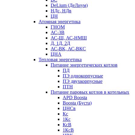
DeLium (ДеЛиум)
НДс, НДв
ЦН
Атомная энергетика
ГНОМ
АС-3В
АС-Ш, АС-НМШ
Д, 1Д, 2Д
АС-ВК, АС-ВКС
ЦНА
Тепловая энергетика
Питание энергетических котлов
ПД
ПЭ однокорпусные
ПЭ двухкорпусные
ПТН
Питание паровых котлов в котельных
APD Boosta
Boosta (Буста)
ЦНСв
Кс
1Кс
КсВ
1КсВ