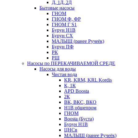
Д, 1Д, 2Д
Бытовые насосы
ГНОМ
ГНОМ Ф, ФР
ГНОМ Г S1
Бурун Н1В
Бурун СХ
МАЛЫШ (ранее Ручеёк)
Бурун ПФ
РК
РШ
Насосы по ПЕРЕКАЧИВАЕМОЙ СРЕДЕ
Насосы для воды
Чистая вода
KR, KRM, KRL Kordis
К, 1К
APD Boosta
2К
ВК, ВКС, ВКО
Н1В общепром
ГНОМ
Boosta (Буста)
Бурун Н1В
ЦНСв
МАЛЫШ (ранее Ручеёк)