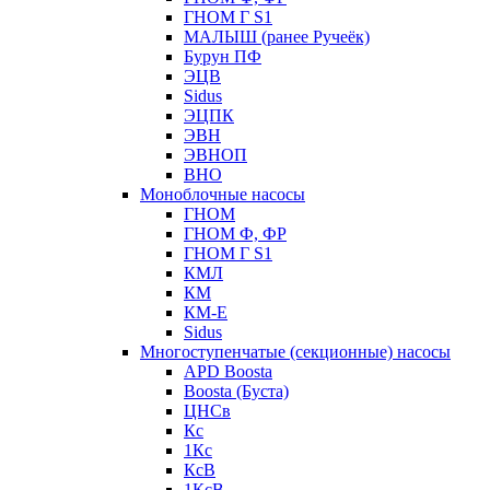
ГНОМ Г S1
МАЛЫШ (ранее Ручеёк)
Бурун ПФ
ЭЦВ
Sidus
ЭЦПК
ЭВН
ЭВНОП
ВНО
Моноблочные насосы
ГНОМ
ГНОМ Ф, ФР
ГНОМ Г S1
КМЛ
КМ
КМ-Е
Sidus
Многоступенчатые (секционные) насосы
APD Boosta
Boosta (Буста)
ЦНСв
Кс
1Кс
КсВ
1КсВ