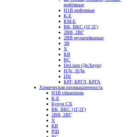
нефтяные
Н1В нефтяные
К-Е
КМ-Е
ВК, ВКС (1Г,2Г)
2ВВ, 2ВГ
2ВВ мультифазные
3В
Х
КВ
ВС
DeLium (ДеЛиум)
НДс, НДв
ЦН
КРГ, КРГЛ, КРГА
Химическая промышленность
Н1В общепром
К-Е
Бурун СХ
ВК, ВКС (1Г,2Г)
2ВВ, 2ВГ
Х
КВ
РШ
ВС