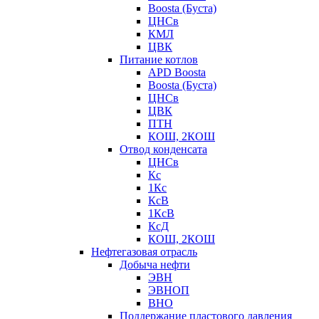
Boosta (Буста)
ЦНСв
КМЛ
ЦВК
Питание котлов
APD Boosta
Boosta (Буста)
ЦНСв
ЦВК
ПТН
КОШ, 2КОШ
Отвод конденсата
ЦНСв
Кс
1Кс
КсВ
1КсВ
КсД
КОШ, 2КОШ
Нефтегазовая отрасль
Добыча нефти
ЭВН
ЭВНОП
ВНО
Поддержание пластового давления