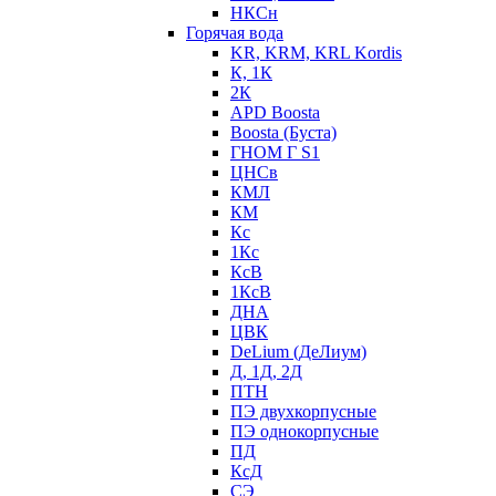
НКСн
Горячая вода
KR, KRM, KRL Kordis
К, 1К
2К
APD Boosta
Boosta (Буста)
ГНОМ Г S1
ЦНСв
КМЛ
КМ
Кс
1Кс
КсВ
1КсВ
ДНА
ЦВК
DeLium (ДеЛиум)
Д, 1Д, 2Д
ПТН
ПЭ двухкорпусные
ПЭ однокорпусные
ПД
КсД
СЭ