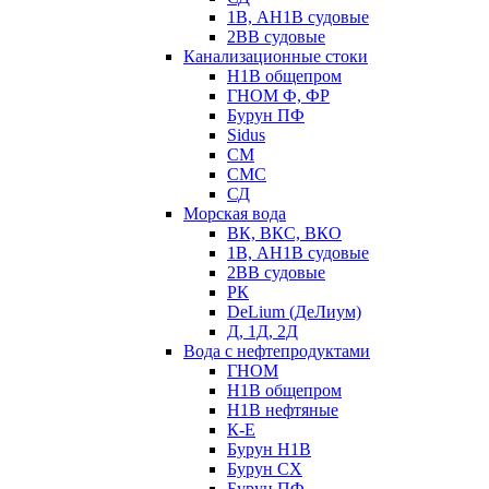
1В, АН1В судовые
2ВВ судовые
Канализационные стоки
Н1В общепром
ГНОМ Ф, ФР
Бурун ПФ
Sidus
СМ
СМС
СД
Морская вода
ВК, ВКС, ВКО
1В, АН1В судовые
2ВВ судовые
РК
DeLium (ДеЛиум)
Д, 1Д, 2Д
Вода с нефтепродуктами
ГНОМ
Н1В общепром
Н1В нефтяные
К-Е
Бурун Н1В
Бурун СХ
Бурун ПФ