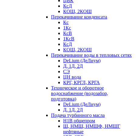
ЦВК
КсД
КОШ, 2КОШ
Перекачивание конденсата
Кс
1Кс
КсВ
1КсВ
КсД
КОШ, 2КОШ
Перекачивание воды в тепловых сетях
DeLium (ДеЛиум)
Д, 1Д, 2Д
СЭ
ЦН вода
КРГ, КРГЛ, КРГА
Техническое и оборотное
водоснабжение (водозабор,
подготовка)
DeLium (ДеЛиум)
Д, 1Д, 2Д
Подача турбинного масла
Н1В общепром
Ш, НМШ, НМШФ, НМШГ
нефтяные