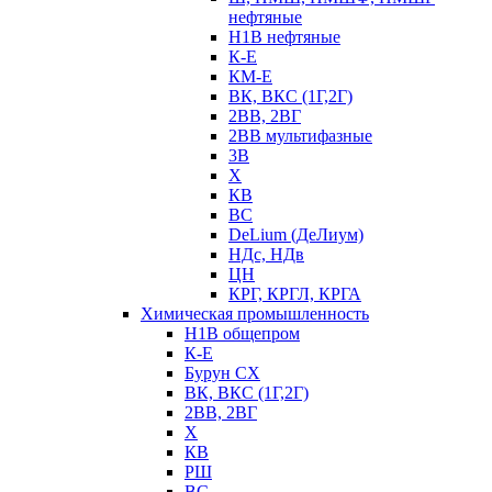
нефтяные
Н1В нефтяные
К-Е
КМ-Е
ВК, ВКС (1Г,2Г)
2ВВ, 2ВГ
2ВВ мультифазные
3В
Х
КВ
ВС
DeLium (ДеЛиум)
НДс, НДв
ЦН
КРГ, КРГЛ, КРГА
Химическая промышленность
Н1В общепром
К-Е
Бурун СХ
ВК, ВКС (1Г,2Г)
2ВВ, 2ВГ
Х
КВ
РШ
ВС