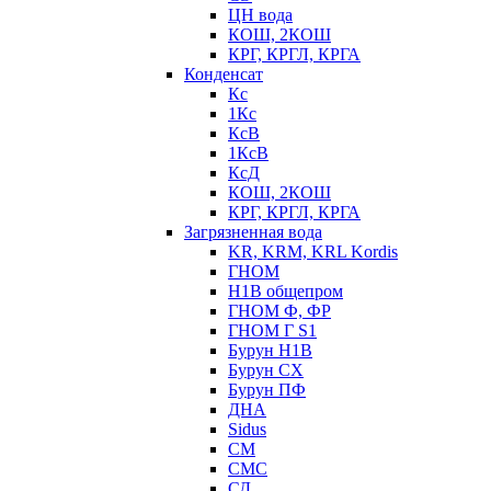
ЦН вода
КОШ, 2КОШ
КРГ, КРГЛ, КРГА
Конденсат
Кс
1Кс
КсВ
1КсВ
КсД
КОШ, 2КОШ
КРГ, КРГЛ, КРГА
Загрязненная вода
KR, KRM, KRL Kordis
ГНОМ
Н1В общепром
ГНОМ Ф, ФР
ГНОМ Г S1
Бурун Н1В
Бурун СХ
Бурун ПФ
ДНА
Sidus
СМ
СМС
СД