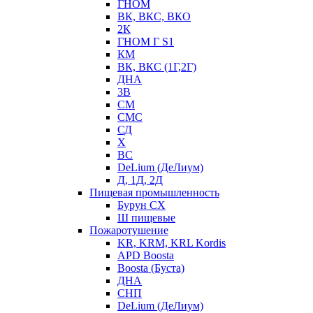
ГНОМ
ВК, ВКС, ВКО
2К
ГНОМ Г S1
КМ
ВК, ВКС (1Г,2Г)
ДНА
3В
СМ
СМС
СД
Х
ВС
DeLium (ДеЛиум)
Д, 1Д, 2Д
Пищевая промышленность
Бурун СХ
Ш пищевые
Пожаротушение
KR, KRM, KRL Kordis
APD Boosta
Boosta (Буста)
ДНА
СНП
DeLium (ДеЛиум)