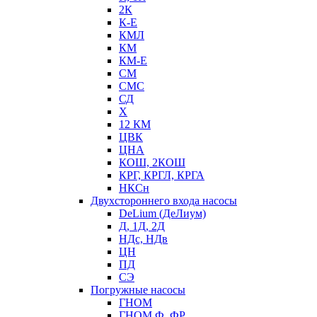
2К
К-Е
КМЛ
КМ
КМ-Е
СМ
СМС
СД
Х
12 КМ
ЦВК
ЦНА
КОШ, 2КОШ
КРГ, КРГЛ, КРГА
НКСн
Двухстороннего входа насосы
DeLium (ДеЛиум)
Д, 1Д, 2Д
НДс, НДв
ЦН
ПД
СЭ
Погружные насосы
ГНОМ
ГНОМ Ф, ФР