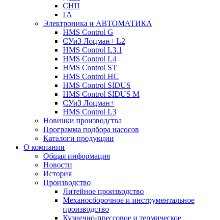
СНП
ГА
Электроника и АВТОМАТИКА
HMS Control G
СУиЗ Лоцман+ L2
HMS Control L3.1
HMS Control L4
HMS Control ST
HMS Control HC
HMS Control SIDUS
HMS Control SIDUS M
СУиЗ Лоцман+
HMS Control L3
Новинки производства
Программа подбора насосов
Каталоги продукции
О компании
Общая информация
Новости
История
Производство
Литейное производство
Механосборочное и инструментальное
производство
Кузнечно-прессовое и термическое