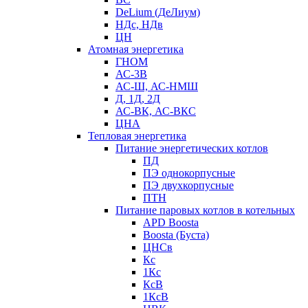
DeLium (ДеЛиум)
НДс, НДв
ЦН
Атомная энергетика
ГНОМ
АС-3В
АС-Ш, АС-НМШ
Д, 1Д, 2Д
АС-ВК, АС-ВКС
ЦНА
Тепловая энергетика
Питание энергетических котлов
ПД
ПЭ однокорпусные
ПЭ двухкорпусные
ПТН
Питание паровых котлов в котельных
APD Boosta
Boosta (Буста)
ЦНСв
Кс
1Кс
КсВ
1КсВ