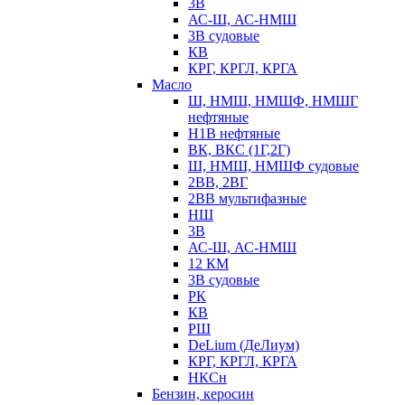
3В
АС-Ш, АС-НМШ
3В судовые
КВ
КРГ, КРГЛ, КРГА
Масло
Ш, НМШ, НМШФ, НМШГ
нефтяные
Н1В нефтяные
ВК, ВКС (1Г,2Г)
Ш, НМШ, НМШФ судовые
2ВВ, 2ВГ
2ВВ мультифазные
НШ
3В
АС-Ш, АС-НМШ
12 КМ
3В судовые
РК
КВ
РШ
DeLium (ДеЛиум)
КРГ, КРГЛ, КРГА
НКСн
Бензин, керосин