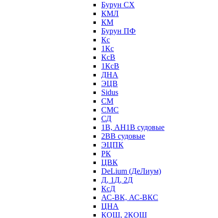
Бурун СХ
КМЛ
КМ
Бурун ПФ
Кс
1Кс
КсВ
1КсВ
ДНА
ЭЦВ
Sidus
СМ
СМС
СД
1В, АН1В судовые
2ВВ судовые
ЭЦПК
РК
ЦВК
DeLium (ДеЛиум)
Д, 1Д, 2Д
КсД
АС-ВК, АС-ВКС
ЦНА
КОШ, 2КОШ