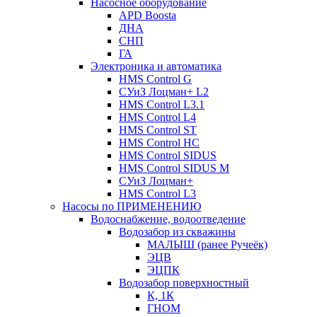
Насосное оборудование
APD Boosta
ДНА
СНП
ГА
Электроника и автоматика
HMS Control G
СУиЗ Лоцман+ L2
HMS Control L3.1
HMS Control L4
HMS Control ST
HMS Control HC
HMS Control SIDUS
HMS Control SIDUS M
СУиЗ Лоцман+
HMS Control L3
Насосы по ПРИМЕНЕНИЮ
Водоснабжение, водоотведение
Водозабор из скважины
МАЛЫШ (ранее Ручеёк)
ЭЦВ
ЭЦПК
Водозабор поверхностный
К, 1К
ГНОМ