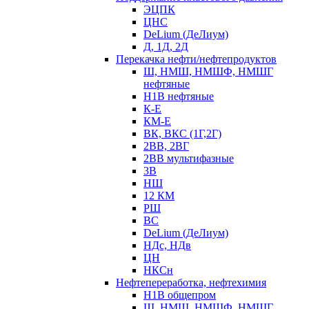
ЭЦПК
ЦНС
DeLium (ДеЛиум)
Д, 1Д, 2Д
Перекачка нефти/нефтепродуктов
Ш, НМШ, НМШФ, НМШГ
нефтяные
Н1В нефтяные
К-Е
КМ-Е
ВК, ВКС (1Г,2Г)
2ВВ, 2ВГ
2ВВ мультифазные
3В
НШ
12 КМ
РШ
ВС
DeLium (ДеЛиум)
НДс, НДв
ЦН
НКСн
Нефтепереработка, нефтехимия
Н1В общепром
Ш, НМШ, НМШФ, НМШГ