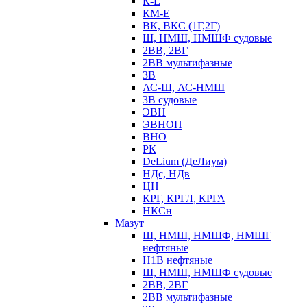
К-Е
КМ-Е
ВК, ВКС (1Г,2Г)
Ш, НМШ, НМШФ судовые
2ВВ, 2ВГ
2ВВ мультифазные
3В
АС-Ш, АС-НМШ
3В судовые
ЭВН
ЭВНОП
ВНО
РК
DeLium (ДеЛиум)
НДс, НДв
ЦН
КРГ, КРГЛ, КРГА
НКСн
Мазут
Ш, НМШ, НМШФ, НМШГ
нефтяные
Н1В нефтяные
Ш, НМШ, НМШФ судовые
2ВВ, 2ВГ
2ВВ мультифазные