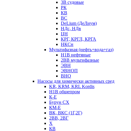
3В судовые
РК
КВ
ВС
DeLium (ДеЛиум)
НДс, НДв
ЦН
КРГ, КРГЛ, КРГА
НКСн
Мультифазная (нефть+вода+газ)
Н1В нефтяные
2ВВ мультифазные
ЭВН
ЭВНОП
ВНО
Насосы для химически активных сред
KR, KRM, KRL Kordis
Н1В общепром
К-Е
Бурун СХ
КМ-Е
ВК, ВКС (1Г,2Г)
2ВВ, 2ВГ
Х
КВ