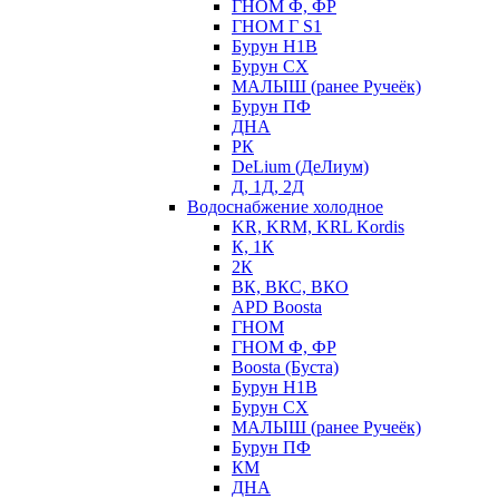
ГНОМ Ф, ФР
ГНОМ Г S1
Бурун Н1В
Бурун СХ
МАЛЫШ (ранее Ручеёк)
Бурун ПФ
ДНА
РК
DeLium (ДеЛиум)
Д, 1Д, 2Д
Водоснабжение холодное
KR, KRM, KRL Kordis
К, 1К
2К
ВК, ВКС, ВКО
APD Boosta
ГНОМ
ГНОМ Ф, ФР
Boosta (Буста)
Бурун Н1В
Бурун СХ
МАЛЫШ (ранее Ручеёк)
Бурун ПФ
КМ
ДНА