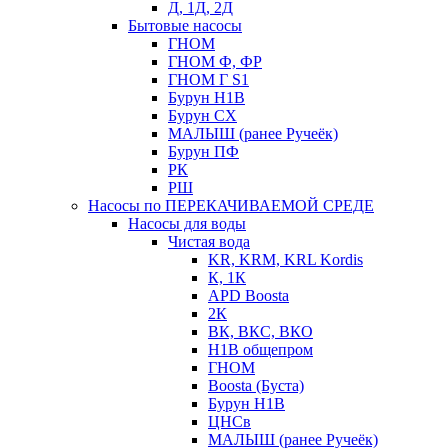
Д, 1Д, 2Д
Бытовые насосы
ГНОМ
ГНОМ Ф, ФР
ГНОМ Г S1
Бурун Н1В
Бурун СХ
МАЛЫШ (ранее Ручеёк)
Бурун ПФ
РК
РШ
Насосы по ПЕРЕКАЧИВАЕМОЙ СРЕДЕ
Насосы для воды
Чистая вода
KR, KRM, KRL Kordis
К, 1К
APD Boosta
2К
ВК, ВКС, ВКО
Н1В общепром
ГНОМ
Boosta (Буста)
Бурун Н1В
ЦНСв
МАЛЫШ (ранее Ручеёк)