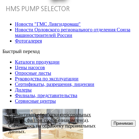
Новости "ГМС Ливгидромаш"
Новости Орловского регионального отделения Союза
машиностроителей России
Фотогалерея
Быстрый переход
Каталоги продукции
Цены насосов
Опросные листы
Руководства по эксплуатации
Сертификаты, разрешения, лицензии
Дилеры
Филиалы, представительства
Сервисные центры
С
политикой обработки персональных
данных, файлов cookie
ознакомлен(а).
Принимаю
Соглашаюсь на обработку персональных
данных.