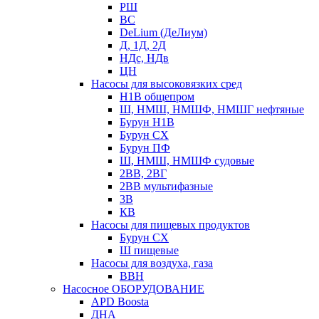
РШ
ВС
DeLium (ДеЛиум)
Д, 1Д, 2Д
НДс, НДв
ЦН
Насосы для высоковязких сред
Н1В общепром
Ш, НМШ, НМШФ, НМШГ нефтяные
Бурун Н1В
Бурун СХ
Бурун ПФ
Ш, НМШ, НМШФ судовые
2ВВ, 2ВГ
2ВВ мультифазные
3В
КВ
Насосы для пищевых продуктов
Бурун СХ
Ш пищевые
Насосы для воздуха, газа
ВВН
Насосное ОБОРУДОВАНИЕ
APD Boosta
ДНА