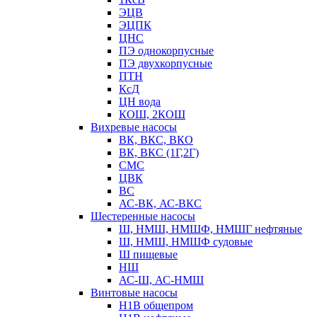
ЭЦВ
ЭЦПК
ЦНС
ПЭ однокорпусные
ПЭ двухкорпусные
ПТН
КсД
ЦН вода
КОШ, 2КОШ
Вихревые насосы
ВК, ВКС, ВКО
ВК, ВКС (1Г,2Г)
СМС
ЦВК
ВС
АС-ВК, АС-ВКС
Шестеренные насосы
Ш, НМШ, НМШФ, НМШГ нефтяные
Ш, НМШ, НМШФ судовые
Ш пищевые
НШ
АС-Ш, АС-НМШ
Винтовые насосы
Н1В общепром