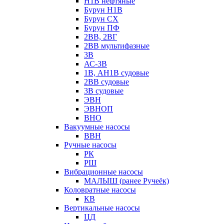
Н1В нефтяные
Бурун Н1В
Бурун СХ
Бурун ПФ
2ВВ, 2ВГ
2ВВ мультифазные
3В
АС-3В
1В, АН1В судовые
2ВВ судовые
3В судовые
ЭВН
ЭВНОП
ВНО
Вакуумные насосы
ВВН
Ручные насосы
РК
РШ
Вибрационные насосы
МАЛЫШ (ранее Ручеёк)
Коловратные насосы
КВ
Вертикальные насосы
ЦД