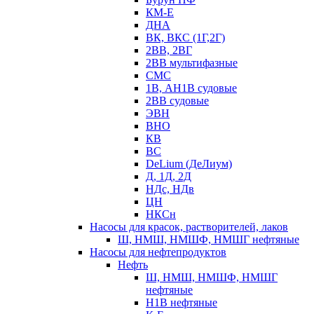
КМ-Е
ДНА
ВК, ВКС (1Г,2Г)
2ВВ, 2ВГ
2ВВ мультифазные
СМС
1В, АН1В судовые
2ВВ судовые
ЭВН
ВНО
КВ
ВС
DeLium (ДеЛиум)
Д, 1Д, 2Д
НДс, НДв
ЦН
НКСн
Насосы для красок, растворителей, лаков
Ш, НМШ, НМШФ, НМШГ нефтяные
Насосы для нефтепродуктов
Нефть
Ш, НМШ, НМШФ, НМШГ
нефтяные
Н1В нефтяные