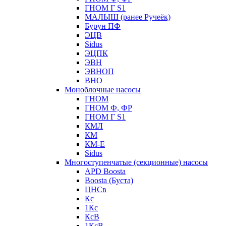
ГНОМ Г S1
МАЛЫШ (ранее Ручеёк)
Бурун ПФ
ЭЦВ
Sidus
ЭЦПК
ЭВН
ЭВНОП
ВНО
Моноблочные насосы
ГНОМ
ГНОМ Ф, ФР
ГНОМ Г S1
КМЛ
КМ
КМ-Е
Sidus
Многоступенчатые (секционные) насосы
APD Boosta
Boosta (Буста)
ЦНСв
Кс
1Кс
КсВ
1КсВ