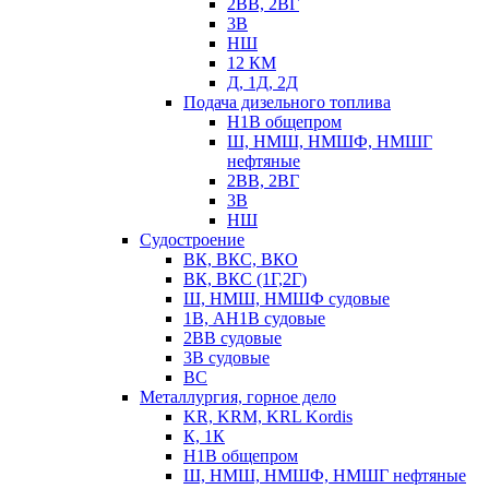
2ВВ, 2ВГ
3В
НШ
12 КМ
Д, 1Д, 2Д
Подача дизельного топлива
Н1В общепром
Ш, НМШ, НМШФ, НМШГ
нефтяные
2ВВ, 2ВГ
3В
НШ
Судостроение
ВК, ВКС, ВКО
ВК, ВКС (1Г,2Г)
Ш, НМШ, НМШФ судовые
1В, АН1В судовые
2ВВ судовые
3В судовые
ВС
Металлургия, горное дело
KR, KRM, KRL Kordis
К, 1К
Н1В общепром
Ш, НМШ, НМШФ, НМШГ нефтяные