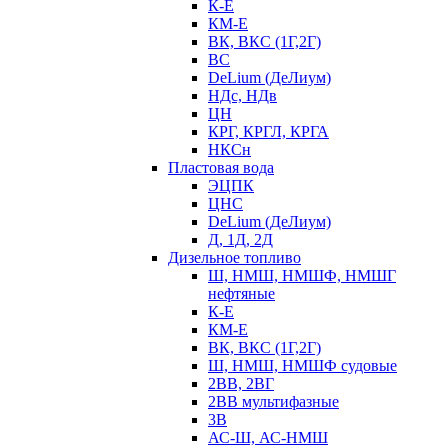
К-Е
КМ-Е
ВК, ВКС (1Г,2Г)
ВС
DeLium (ДеЛиум)
НДс, НДв
ЦН
КРГ, КРГЛ, КРГА
НКСн
Пластовая вода
ЭЦПК
ЦНС
DeLium (ДеЛиум)
Д, 1Д, 2Д
Дизельное топливо
Ш, НМШ, НМШФ, НМШГ
нефтяные
К-Е
КМ-Е
ВК, ВКС (1Г,2Г)
Ш, НМШ, НМШФ судовые
2ВВ, 2ВГ
2ВВ мультифазные
3В
АС-Ш, АС-НМШ