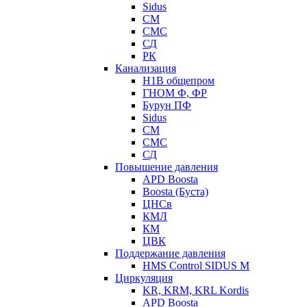
Sidus
СМ
СМС
СД
РК
Канализация
Н1В общепром
ГНОМ Ф, ФР
Бурун ПФ
Sidus
СМ
СМС
СД
Повышение давления
APD Boosta
Boosta (Буста)
ЦНСв
КМЛ
КМ
ЦВК
Поддержание давления
HMS Control SIDUS M
Циркуляция
KR, KRM, KRL Kordis
APD Boosta