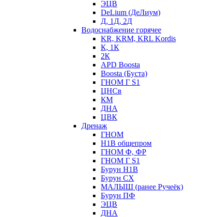
ЭЦВ
DeLium (ДеЛиум)
Д, 1Д, 2Д
Водоснабжение горячее
KR, KRM, KRL Kordis
К, 1К
2К
APD Boosta
Boosta (Буста)
ГНОМ Г S1
ЦНСв
КМ
ДНА
ЦВК
Дренаж
ГНОМ
Н1В общепром
ГНОМ Ф, ФР
ГНОМ Г S1
Бурун Н1В
Бурун СХ
МАЛЫШ (ранее Ручеёк)
Бурун ПФ
ЭЦВ
ДНА