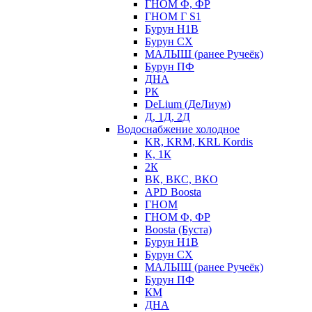
ГНОМ Ф, ФР
ГНОМ Г S1
Бурун Н1В
Бурун СХ
МАЛЫШ (ранее Ручеёк)
Бурун ПФ
ДНА
РК
DeLium (ДеЛиум)
Д, 1Д, 2Д
Водоснабжение холодное
KR, KRM, KRL Kordis
К, 1К
2К
ВК, ВКС, ВКО
APD Boosta
ГНОМ
ГНОМ Ф, ФР
Boosta (Буста)
Бурун Н1В
Бурун СХ
МАЛЫШ (ранее Ручеёк)
Бурун ПФ
КМ
ДНА