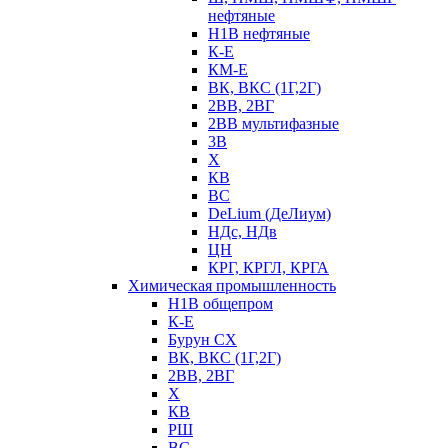
нефтяные
Н1В нефтяные
К-Е
КМ-Е
ВК, ВКС (1Г,2Г)
2ВВ, 2ВГ
2ВВ мультифазные
3В
Х
КВ
ВС
DeLium (ДеЛиум)
НДс, НДв
ЦН
КРГ, КРГЛ, КРГА
Химическая промышленность
Н1В общепром
К-Е
Бурун СХ
ВК, ВКС (1Г,2Г)
2ВВ, 2ВГ
Х
КВ
РШ
ВС