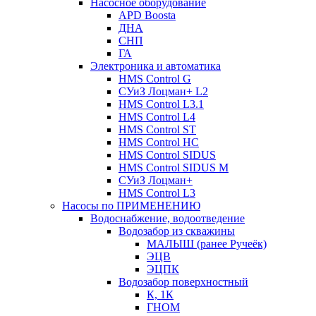
Насосное оборудование
APD Boosta
ДНА
СНП
ГА
Электроника и автоматика
HMS Control G
СУиЗ Лоцман+ L2
HMS Control L3.1
HMS Control L4
HMS Control ST
HMS Control HC
HMS Control SIDUS
HMS Control SIDUS M
СУиЗ Лоцман+
HMS Control L3
Насосы по ПРИМЕНЕНИЮ
Водоснабжение, водоотведение
Водозабор из скважины
МАЛЫШ (ранее Ручеёк)
ЭЦВ
ЭЦПК
Водозабор поверхностный
К, 1К
ГНОМ