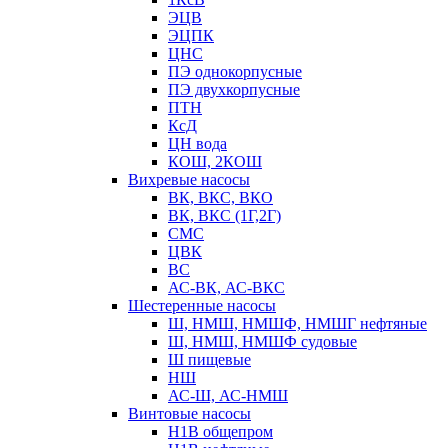
ЭЦВ
ЭЦПК
ЦНС
ПЭ однокорпусные
ПЭ двухкорпусные
ПТН
КсД
ЦН вода
КОШ, 2КОШ
Вихревые насосы
ВК, ВКС, ВКО
ВК, ВКС (1Г,2Г)
СМС
ЦВК
ВС
АС-ВК, АС-ВКС
Шестеренные насосы
Ш, НМШ, НМШФ, НМШГ нефтяные
Ш, НМШ, НМШФ судовые
Ш пищевые
НШ
АС-Ш, АС-НМШ
Винтовые насосы
Н1В общепром