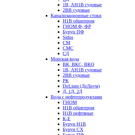
1В, АН1В судовые
2ВВ судовые
Канализационные стоки
Н1В общепром
ГНОМ Ф, ФР
Бурун ПФ
Sidus
СМ
СМС
СД
Морская вода
ВК, ВКС, ВКО
1В, АН1В судовые
2ВВ судовые
РК
DeLium (ДеЛиум)
Д, 1Д, 2Д
Вода с нефтепродуктами
ГНОМ
Н1В общепром
Н1В нефтяные
К-Е
Бурун Н1В
Бурун СХ
Бурун ПФ