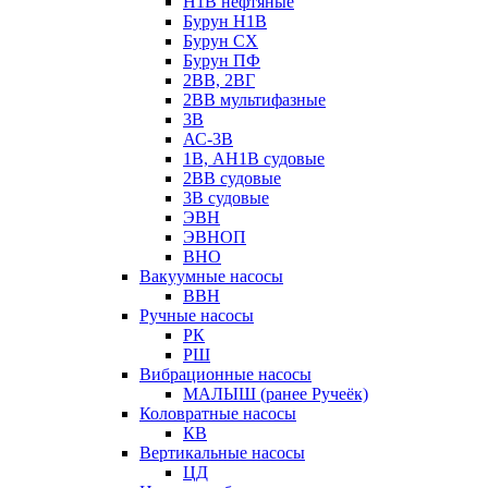
Н1В нефтяные
Бурун Н1В
Бурун СХ
Бурун ПФ
2ВВ, 2ВГ
2ВВ мультифазные
3В
АС-3В
1В, АН1В судовые
2ВВ судовые
3В судовые
ЭВН
ЭВНОП
ВНО
Вакуумные насосы
ВВН
Ручные насосы
РК
РШ
Вибрационные насосы
МАЛЫШ (ранее Ручеёк)
Коловратные насосы
КВ
Вертикальные насосы
ЦД