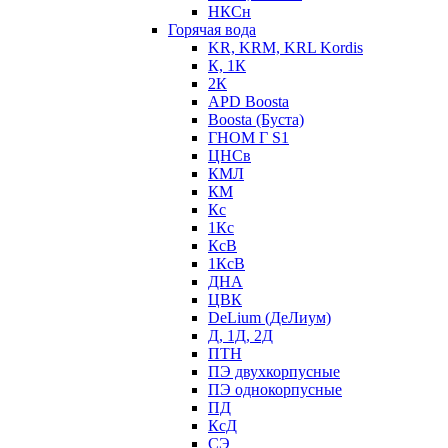
НКСн
Горячая вода
KR, KRM, KRL Kordis
К, 1К
2К
APD Boosta
Boosta (Буста)
ГНОМ Г S1
ЦНСв
КМЛ
КМ
Кс
1Кс
КсВ
1КсВ
ДНА
ЦВК
DeLium (ДеЛиум)
Д, 1Д, 2Д
ПТН
ПЭ двухкорпусные
ПЭ однокорпусные
ПД
КсД
СЭ