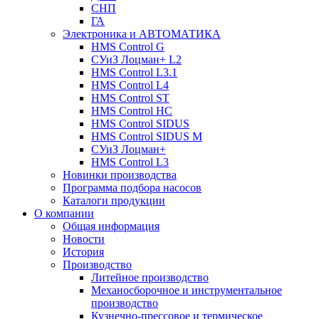
СНП
ГА
Электроника и АВТОМАТИКА
HMS Control G
СУиЗ Лоцман+ L2
HMS Control L3.1
HMS Control L4
HMS Control ST
HMS Control HC
HMS Control SIDUS
HMS Control SIDUS M
СУиЗ Лоцман+
HMS Control L3
Новинки производства
Программа подбора насосов
Каталоги продукции
О компании
Общая информация
Новости
История
Производство
Литейное производство
Механосборочное и инструментальное
производство
Кузнечно-прессовое и термическое