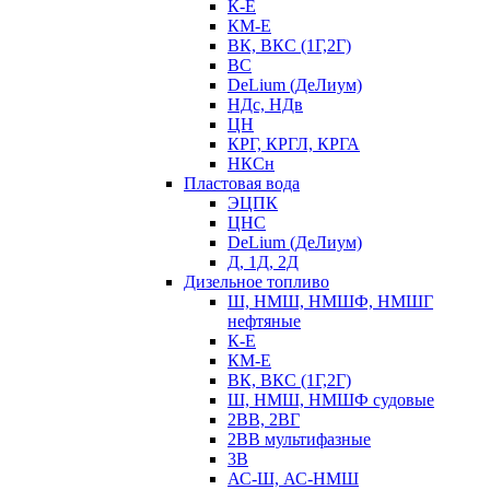
К-Е
КМ-Е
ВК, ВКС (1Г,2Г)
ВС
DeLium (ДеЛиум)
НДс, НДв
ЦН
КРГ, КРГЛ, КРГА
НКСн
Пластовая вода
ЭЦПК
ЦНС
DeLium (ДеЛиум)
Д, 1Д, 2Д
Дизельное топливо
Ш, НМШ, НМШФ, НМШГ
нефтяные
К-Е
КМ-Е
ВК, ВКС (1Г,2Г)
Ш, НМШ, НМШФ судовые
2ВВ, 2ВГ
2ВВ мультифазные
3В
АС-Ш, АС-НМШ