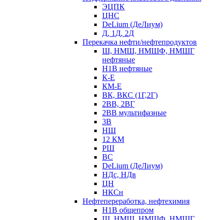
ЭЦПК
ЦНС
DeLium (ДеЛиум)
Д, 1Д, 2Д
Перекачка нефти/нефтепродуктов
Ш, НМШ, НМШФ, НМШГ
нефтяные
Н1В нефтяные
К-Е
КМ-Е
ВК, ВКС (1Г,2Г)
2ВВ, 2ВГ
2ВВ мультифазные
3В
НШ
12 КМ
РШ
ВС
DeLium (ДеЛиум)
НДс, НДв
ЦН
НКСн
Нефтепереработка, нефтехимия
Н1В общепром
Ш, НМШ, НМШФ, НМШГ