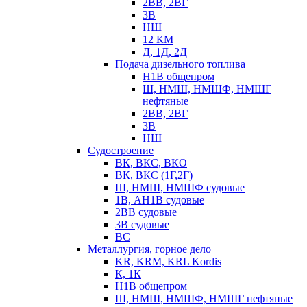
2ВВ, 2ВГ
3В
НШ
12 КМ
Д, 1Д, 2Д
Подача дизельного топлива
Н1В общепром
Ш, НМШ, НМШФ, НМШГ
нефтяные
2ВВ, 2ВГ
3В
НШ
Судостроение
ВК, ВКС, ВКО
ВК, ВКС (1Г,2Г)
Ш, НМШ, НМШФ судовые
1В, АН1В судовые
2ВВ судовые
3В судовые
ВС
Металлургия, горное дело
KR, KRM, KRL Kordis
К, 1К
Н1В общепром
Ш, НМШ, НМШФ, НМШГ нефтяные