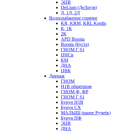
ЭЦВ
DeLium (ДеЛиум)
Д, 1Д, 2Д
Водоснабжение горячее
KR, KRM, KRL Kordis
К, 1К
2К
APD Boosta
Boosta (Буста)
ГНОМ Г S1
ЦНСв
КМ
ДНА
ЦВК
Дренаж
ГНОМ
Н1В общепром
ГНОМ Ф, ФР
ГНОМ Г S1
Бурун Н1В
Бурун СХ
МАЛЫШ (ранее Ручеёк)
Бурун ПФ
ЭЦВ
ДНА