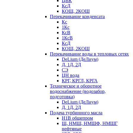
ЦВК
КсД
КОШ, 2КОШ
Перекачивание конденсата
Кс
1Кс
КсВ
1КсВ
КсД
КОШ, 2КОШ
Перекачивание воды в тепловых сетях
DeLium (ДеЛиум)
Д, 1Д, 2Д
СЭ
ЦН вода
КРГ, КРГЛ, КРГА
Техническое и оборотное
водоснабжение (водозабор,
подготовка)
DeLium (ДеЛиум)
Д, 1Д, 2Д
Подача турбинного масла
Н1В общепром
Ш, НМШ, НМШФ, НМШГ
нефтяные