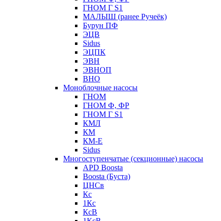
ГНОМ Г S1
МАЛЫШ (ранее Ручеёк)
Бурун ПФ
ЭЦВ
Sidus
ЭЦПК
ЭВН
ЭВНОП
ВНО
Моноблочные насосы
ГНОМ
ГНОМ Ф, ФР
ГНОМ Г S1
КМЛ
КМ
КМ-Е
Sidus
Многоступенчатые (секционные) насосы
APD Boosta
Boosta (Буста)
ЦНСв
Кс
1Кс
КсВ
1КсВ