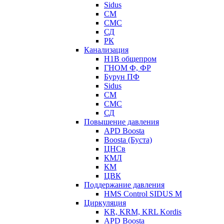
Sidus
СМ
СМС
СД
РК
Канализация
Н1В общепром
ГНОМ Ф, ФР
Бурун ПФ
Sidus
СМ
СМС
СД
Повышение давления
APD Boosta
Boosta (Буста)
ЦНСв
КМЛ
КМ
ЦВК
Поддержание давления
HMS Control SIDUS M
Циркуляция
KR, KRM, KRL Kordis
APD Boosta