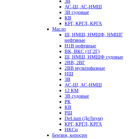
3В
АС-Ш, АС-НМШ
3В судовые
КВ
КРГ, КРГЛ, КРГА
Масло
Ш, НМШ, НМШФ, НМШГ
нефтяные
Н1В нефтяные
ВК, ВКС (1Г,2Г)
Ш, НМШ, НМШФ судовые
2ВВ, 2ВГ
2ВВ мультифазные
НШ
3В
АС-Ш, АС-НМШ
12 КМ
3В судовые
РК
КВ
РШ
DeLium (ДеЛиум)
КРГ, КРГЛ, КРГА
НКСн
Бензин, керосин