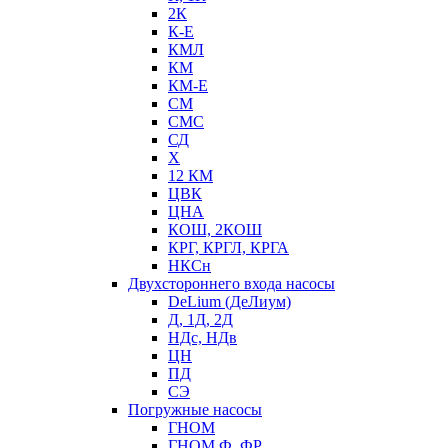
2К
К-Е
КМЛ
КМ
КМ-Е
СМ
СМС
СД
Х
12 КМ
ЦВК
ЦНА
КОШ, 2КОШ
КРГ, КРГЛ, КРГА
НКСн
Двухстороннего входа насосы
DeLium (ДеЛиум)
Д, 1Д, 2Д
НДс, НДв
ЦН
ПД
СЭ
Погружные насосы
ГНОМ
ГНОМ Ф, ФР