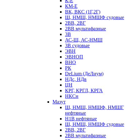
К-Е
КМ-Е
ВК, ВКС (1Г,2Г)
Ш, НМШ, НМШФ судовые
2ВВ, 2ВГ
2ВВ мультифазные
3В
АС-Ш, АС-НМШ
3В судовые
ЭВН
ЭВНОП
ВНО
РК
DeLium (ДеЛиум)
НДс, НДв
ЦН
КРГ, КРГЛ, КРГА
НКСн
Мазут
Ш, НМШ, НМШФ, НМШГ
нефтяные
Н1В нефтяные
Ш, НМШ, НМШФ судовые
2ВВ, 2ВГ
2ВВ мультифазные