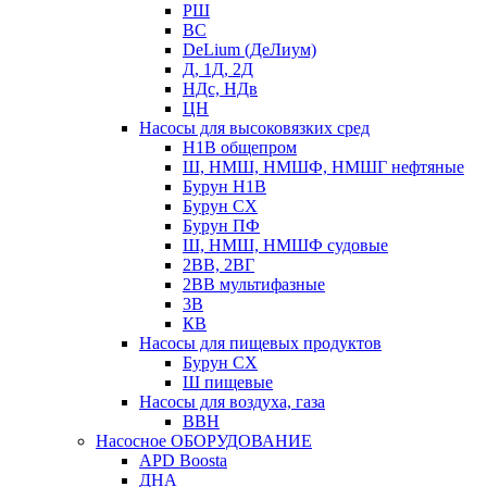
РШ
ВС
DeLium (ДеЛиум)
Д, 1Д, 2Д
НДс, НДв
ЦН
Насосы для высоковязких сред
Н1В общепром
Ш, НМШ, НМШФ, НМШГ нефтяные
Бурун Н1В
Бурун СХ
Бурун ПФ
Ш, НМШ, НМШФ судовые
2ВВ, 2ВГ
2ВВ мультифазные
3В
КВ
Насосы для пищевых продуктов
Бурун СХ
Ш пищевые
Насосы для воздуха, газа
ВВН
Насосное ОБОРУДОВАНИЕ
APD Boosta
ДНА