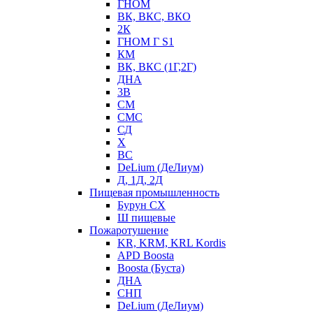
ГНОМ
ВК, ВКС, ВКО
2К
ГНОМ Г S1
КМ
ВК, ВКС (1Г,2Г)
ДНА
3В
СМ
СМС
СД
Х
ВС
DeLium (ДеЛиум)
Д, 1Д, 2Д
Пищевая промышленность
Бурун СХ
Ш пищевые
Пожаротушение
KR, KRM, KRL Kordis
APD Boosta
Boosta (Буста)
ДНА
СНП
DeLium (ДеЛиум)