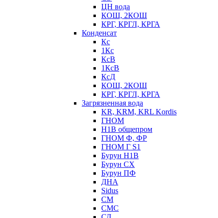
ЦН вода
КОШ, 2КОШ
КРГ, КРГЛ, КРГА
Конденсат
Кс
1Кс
КсВ
1КсВ
КсД
КОШ, 2КОШ
КРГ, КРГЛ, КРГА
Загрязненная вода
KR, KRM, KRL Kordis
ГНОМ
Н1В общепром
ГНОМ Ф, ФР
ГНОМ Г S1
Бурун Н1В
Бурун СХ
Бурун ПФ
ДНА
Sidus
СМ
СМС
СД