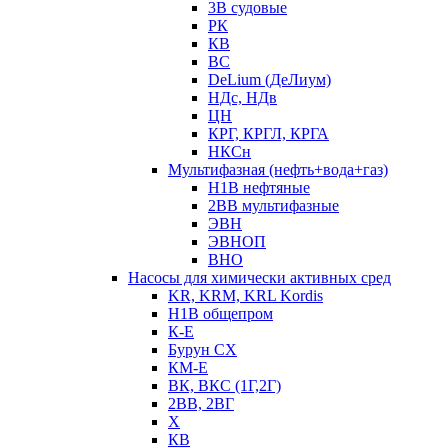
3В судовые
РК
КВ
ВС
DeLium (ДеЛиум)
НДс, НДв
ЦН
КРГ, КРГЛ, КРГА
НКСн
Мультифазная (нефть+вода+газ)
Н1В нефтяные
2ВВ мультифазные
ЭВН
ЭВНОП
ВНО
Насосы для химически активных сред
KR, KRM, KRL Kordis
Н1В общепром
К-Е
Бурун СХ
КМ-Е
ВК, ВКС (1Г,2Г)
2ВВ, 2ВГ
Х
КВ