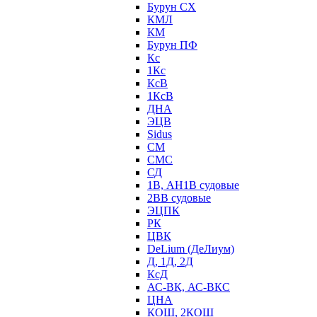
Бурун СХ
КМЛ
КМ
Бурун ПФ
Кс
1Кс
КсВ
1КсВ
ДНА
ЭЦВ
Sidus
СМ
СМС
СД
1В, АН1В судовые
2ВВ судовые
ЭЦПК
РК
ЦВК
DeLium (ДеЛиум)
Д, 1Д, 2Д
КсД
АС-ВК, АС-ВКС
ЦНА
КОШ, 2КОШ