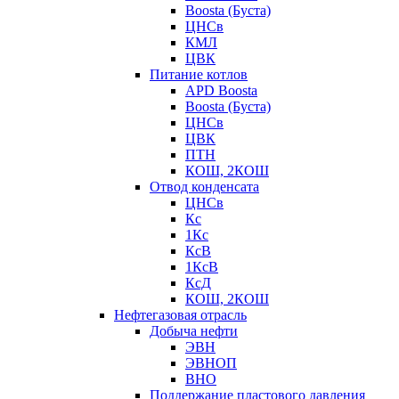
Boosta (Буста)
ЦНСв
КМЛ
ЦВК
Питание котлов
APD Boosta
Boosta (Буста)
ЦНСв
ЦВК
ПТН
КОШ, 2КОШ
Отвод конденсата
ЦНСв
Кс
1Кс
КсВ
1КсВ
КсД
КОШ, 2КОШ
Нефтегазовая отрасль
Добыча нефти
ЭВН
ЭВНОП
ВНО
Поддержание пластового давления