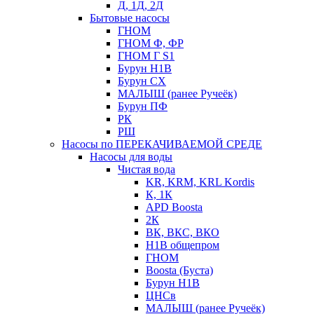
Д, 1Д, 2Д
Бытовые насосы
ГНОМ
ГНОМ Ф, ФР
ГНОМ Г S1
Бурун Н1В
Бурун СХ
МАЛЫШ (ранее Ручеёк)
Бурун ПФ
РК
РШ
Насосы по ПЕРЕКАЧИВАЕМОЙ СРЕДЕ
Насосы для воды
Чистая вода
KR, KRM, KRL Kordis
К, 1К
APD Boosta
2К
ВК, ВКС, ВКО
Н1В общепром
ГНОМ
Boosta (Буста)
Бурун Н1В
ЦНСв
МАЛЫШ (ранее Ручеёк)