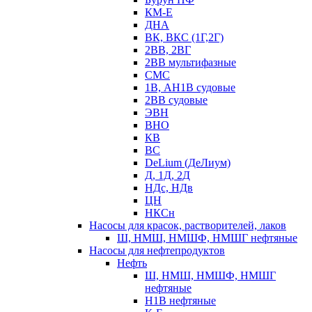
КМ-Е
ДНА
ВК, ВКС (1Г,2Г)
2ВВ, 2ВГ
2ВВ мультифазные
СМС
1В, АН1В судовые
2ВВ судовые
ЭВН
ВНО
КВ
ВС
DeLium (ДеЛиум)
Д, 1Д, 2Д
НДс, НДв
ЦН
НКСн
Насосы для красок, растворителей, лаков
Ш, НМШ, НМШФ, НМШГ нефтяные
Насосы для нефтепродуктов
Нефть
Ш, НМШ, НМШФ, НМШГ
нефтяные
Н1В нефтяные