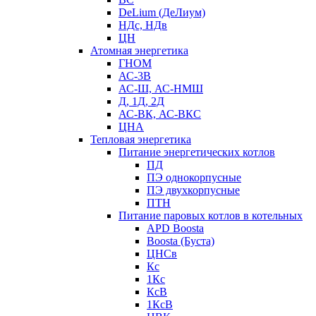
DeLium (ДеЛиум)
НДс, НДв
ЦН
Атомная энергетика
ГНОМ
АС-3В
АС-Ш, АС-НМШ
Д, 1Д, 2Д
АС-ВК, АС-ВКС
ЦНА
Тепловая энергетика
Питание энергетических котлов
ПД
ПЭ однокорпусные
ПЭ двухкорпусные
ПТН
Питание паровых котлов в котельных
APD Boosta
Boosta (Буста)
ЦНСв
Кс
1Кс
КсВ
1КсВ