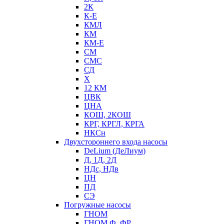
2К
К-Е
КМЛ
КМ
КМ-Е
СМ
СМС
СД
Х
12 КМ
ЦВК
ЦНА
КОШ, 2КОШ
КРГ, КРГЛ, КРГА
НКСн
Двухстороннего входа насосы
DeLium (ДеЛиум)
Д, 1Д, 2Д
НДс, НДв
ЦН
ПД
СЭ
Погружные насосы
ГНОМ
ГНОМ Ф, ФР