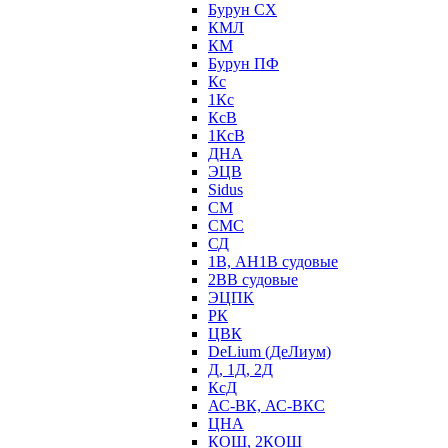
Бурун СХ
КМЛ
КМ
Бурун ПФ
Кс
1Кс
КсВ
1КсВ
ДНА
ЭЦВ
Sidus
СМ
СМС
СД
1В, АН1В судовые
2ВВ судовые
ЭЦПК
РК
ЦВК
DeLium (ДеЛиум)
Д, 1Д, 2Д
КсД
АС-ВК, АС-ВКС
ЦНА
КОШ, 2КОШ