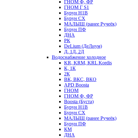
ГНОМ Ф, ФР
ГНОМ Г S1
Бурун Н1В
Бурун СХ
МАЛЫШ (ранее Ручеёк)
Бурун ПФ
ДНА
РК
DeLium (ДеЛиум)
Д, 1Д, 2Д
Водоснабжение холодное
KR, KRM, KRL Kordis
К, 1К
2К
ВК, ВКС, ВКО
APD Boosta
ГНОМ
ГНОМ Ф, ФР
Boosta (Буста)
Бурун Н1В
Бурун СХ
МАЛЫШ (ранее Ручеёк)
Бурун ПФ
КМ
ДНА