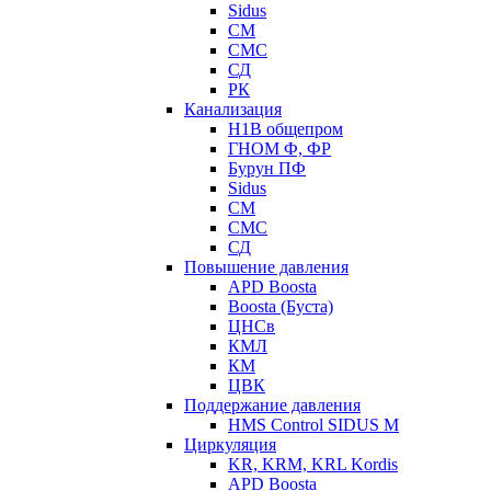
Sidus
СМ
СМС
СД
РК
Канализация
Н1В общепром
ГНОМ Ф, ФР
Бурун ПФ
Sidus
СМ
СМС
СД
Повышение давления
APD Boosta
Boosta (Буста)
ЦНСв
КМЛ
КМ
ЦВК
Поддержание давления
HMS Control SIDUS M
Циркуляция
KR, KRM, KRL Kordis
APD Boosta