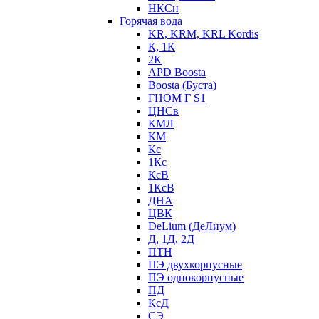
НКСн
Горячая вода
KR, KRM, KRL Kordis
К, 1К
2К
APD Boosta
Boosta (Буста)
ГНОМ Г S1
ЦНСв
КМЛ
КМ
Кс
1Кс
КсВ
1КсВ
ДНА
ЦВК
DeLium (ДеЛиум)
Д, 1Д, 2Д
ПТН
ПЭ двухкорпусные
ПЭ однокорпусные
ПД
КсД
СЭ