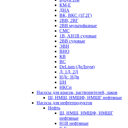
КМ-Е
ДНА
ВК, ВКС (1Г,2Г)
2ВВ, 2ВГ
2ВВ мультифазные
СМС
1В, АН1В судовые
2ВВ судовые
ЭВН
ВНО
КВ
ВС
DeLium (ДеЛиум)
Д, 1Д, 2Д
НДс, НДв
ЦН
НКСн
Насосы для красок, растворителей, лаков
Ш, НМШ, НМШФ, НМШГ нефтяные
Насосы для нефтепродуктов
Нефть
Ш, НМШ, НМШФ, НМШГ
нефтяные
Н1В нефтяные