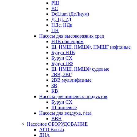
РШ
ВС
DeLium (ДеЛиум)
Д, 1Д, 2Д
НДс, НДв
ЦН
Насосы для высоковязких сред
Н1В общепром
Ш, НМШ, НМШФ, НМШГ нефтяные
Бурун Н1В
Бурун СХ
Бурун ПФ
Ш, НМШ, НМШФ судовые
2ВВ, 2ВГ
2ВВ мультифазные
3В
КВ
Насосы для пищевых продуктов
Бурун СХ
Ш пищевые
Насосы для воздуха, газа
ВВН
Насосное ОБОРУДОВАНИЕ
APD Boosta
ДНА