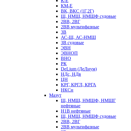
К-Е
КМ-Е
ВК, ВКС (1Г,2Г)
Ш, НМШ, НМШФ судовые
2ВВ, 2ВГ
2ВВ мультифазные
3В
АС-Ш, АС-НМШ
3В судовые
ЭВН
ЭВНОП
ВНО
РК
DeLium (ДеЛиум)
НДс, НДв
ЦН
КРГ, КРГЛ, КРГА
НКСн
Мазут
Ш, НМШ, НМШФ, НМШГ
нефтяные
Н1В нефтяные
Ш, НМШ, НМШФ судовые
2ВВ, 2ВГ
2ВВ мультифазные