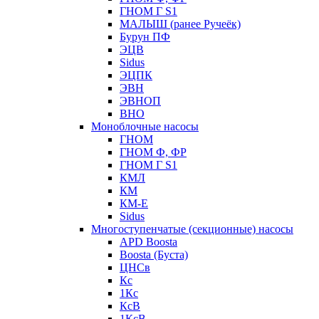
ГНОМ Г S1
МАЛЫШ (ранее Ручеёк)
Бурун ПФ
ЭЦВ
Sidus
ЭЦПК
ЭВН
ЭВНОП
ВНО
Моноблочные насосы
ГНОМ
ГНОМ Ф, ФР
ГНОМ Г S1
КМЛ
КМ
КМ-Е
Sidus
Многоступенчатые (секционные) насосы
APD Boosta
Boosta (Буста)
ЦНСв
Кс
1Кс
КсВ
1КсВ