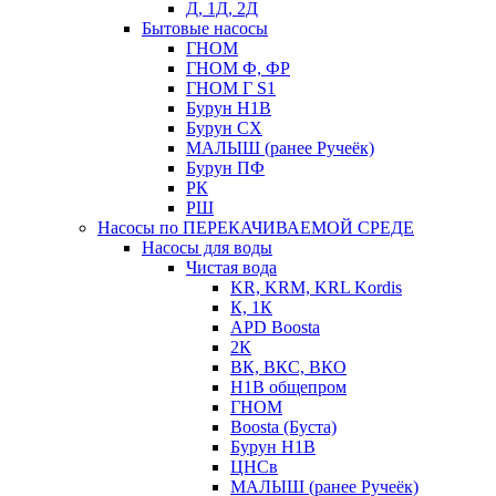
Д, 1Д, 2Д
Бытовые насосы
ГНОМ
ГНОМ Ф, ФР
ГНОМ Г S1
Бурун Н1В
Бурун СХ
МАЛЫШ (ранее Ручеёк)
Бурун ПФ
РК
РШ
Насосы по ПЕРЕКАЧИВАЕМОЙ СРЕДЕ
Насосы для воды
Чистая вода
KR, KRM, KRL Kordis
К, 1К
APD Boosta
2К
ВК, ВКС, ВКО
Н1В общепром
ГНОМ
Boosta (Буста)
Бурун Н1В
ЦНСв
МАЛЫШ (ранее Ручеёк)