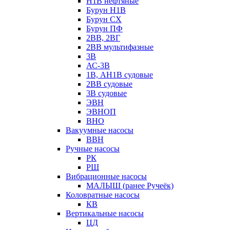
Н1В нефтяные
Бурун Н1В
Бурун СХ
Бурун ПФ
2ВВ, 2ВГ
2ВВ мультифазные
3В
АС-3В
1В, АН1В судовые
2ВВ судовые
3В судовые
ЭВН
ЭВНОП
ВНО
Вакуумные насосы
ВВН
Ручные насосы
РК
РШ
Вибрационные насосы
МАЛЫШ (ранее Ручеёк)
Коловратные насосы
КВ
Вертикальные насосы
ЦД