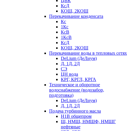
ЦВК
КсД
КОШ, 2КОШ
Перекачивание конденсата
Кс
1Кс
КсВ
1КсВ
КсД
КОШ, 2КОШ
Перекачивание воды в тепловых сетях
DeLium (ДеЛиум)
Д, 1Д, 2Д
СЭ
ЦН вода
КРГ, КРГЛ, КРГА
Техническое и оборотное
водоснабжение (водозабор,
подготовка)
DeLium (ДеЛиум)
Д, 1Д, 2Д
Подача турбинного масла
Н1В общепром
Ш, НМШ, НМШФ, НМШГ
нефтяные