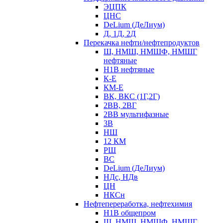
ЭЦПК
ЦНС
DeLium (ДеЛиум)
Д, 1Д, 2Д
Перекачка нефти/нефтепродуктов
Ш, НМШ, НМШФ, НМШГ
нефтяные
Н1В нефтяные
К-Е
КМ-Е
ВК, ВКС (1Г,2Г)
2ВВ, 2ВГ
2ВВ мультифазные
3В
НШ
12 КМ
РШ
ВС
DeLium (ДеЛиум)
НДс, НДв
ЦН
НКСн
Нефтепереработка, нефтехимия
Н1В общепром
Ш, НМШ, НМШФ, НМШГ