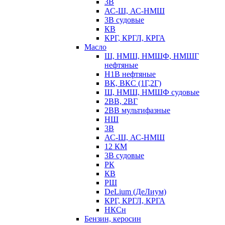
3В
АС-Ш, АС-НМШ
3В судовые
КВ
КРГ, КРГЛ, КРГА
Масло
Ш, НМШ, НМШФ, НМШГ
нефтяные
Н1В нефтяные
ВК, ВКС (1Г,2Г)
Ш, НМШ, НМШФ судовые
2ВВ, 2ВГ
2ВВ мультифазные
НШ
3В
АС-Ш, АС-НМШ
12 КМ
3В судовые
РК
КВ
РШ
DeLium (ДеЛиум)
КРГ, КРГЛ, КРГА
НКСн
Бензин, керосин