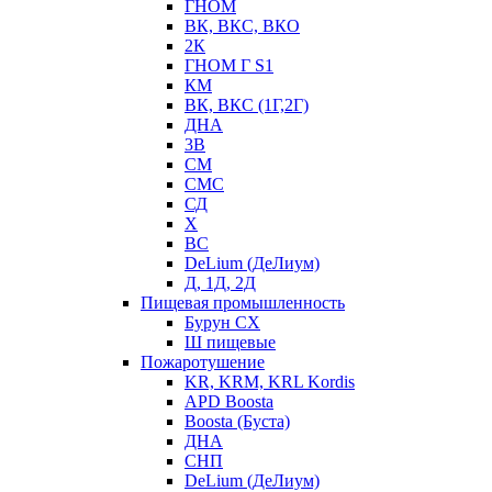
ГНОМ
ВК, ВКС, ВКО
2К
ГНОМ Г S1
КМ
ВК, ВКС (1Г,2Г)
ДНА
3В
СМ
СМС
СД
Х
ВС
DeLium (ДеЛиум)
Д, 1Д, 2Д
Пищевая промышленность
Бурун СХ
Ш пищевые
Пожаротушение
KR, KRM, KRL Kordis
APD Boosta
Boosta (Буста)
ДНА
СНП
DeLium (ДеЛиум)