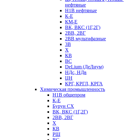
нефтяные
Н1В нефтяные
К-Е
КМ-Е
ВК, ВКС (1Г,2Г)
2ВВ, 2ВГ
2ВВ мультифазные
3В
Х
КВ
ВС
DeLium (ДеЛиум)
НДс, НДв
ЦН
КРГ, КРГЛ, КРГА
Химическая промышленность
Н1В общепром
К-Е
Бурун СХ
ВК, ВКС (1Г,2Г)
2ВВ, 2ВГ
Х
КВ
РШ
ВС