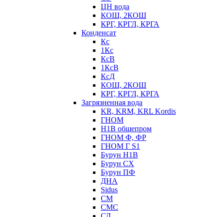
ЦН вода
КОШ, 2КОШ
КРГ, КРГЛ, КРГА
Конденсат
Кс
1Кс
КсВ
1КсВ
КсД
КОШ, 2КОШ
КРГ, КРГЛ, КРГА
Загрязненная вода
KR, KRM, KRL Kordis
ГНОМ
Н1В общепром
ГНОМ Ф, ФР
ГНОМ Г S1
Бурун Н1В
Бурун СХ
Бурун ПФ
ДНА
Sidus
СМ
СМС
СД