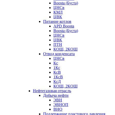
Boosta (Буста)
ЦНСв
КМЛ
ЦВК
Питание котлов
APD Boosta
Boosta (Буста)
ЦНСв
ЦВК
ПТН
КОШ, 2КОШ
Отвод конденсата
ЦНСв
Кс
1Кс
КсВ
1КсВ
КсД
КОШ, 2КОШ
Нефтегазовая отрасль
Добыча нефти
ЭВН
ЭВНОП
ВНО
Поддержание пластового давления