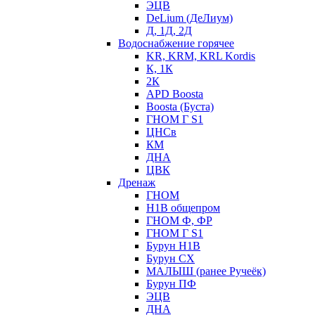
ЭЦВ
DeLium (ДеЛиум)
Д, 1Д, 2Д
Водоснабжение горячее
KR, KRM, KRL Kordis
К, 1К
2К
APD Boosta
Boosta (Буста)
ГНОМ Г S1
ЦНСв
КМ
ДНА
ЦВК
Дренаж
ГНОМ
Н1В общепром
ГНОМ Ф, ФР
ГНОМ Г S1
Бурун Н1В
Бурун СХ
МАЛЫШ (ранее Ручеёк)
Бурун ПФ
ЭЦВ
ДНА