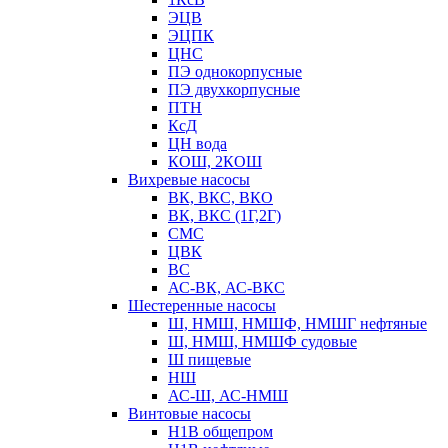
ЭЦВ
ЭЦПК
ЦНС
ПЭ однокорпусные
ПЭ двухкорпусные
ПТН
КсД
ЦН вода
КОШ, 2КОШ
Вихревые насосы
ВК, ВКС, ВКО
ВК, ВКС (1Г,2Г)
СМС
ЦВК
ВС
АС-ВК, АС-ВКС
Шестеренные насосы
Ш, НМШ, НМШФ, НМШГ нефтяные
Ш, НМШ, НМШФ судовые
Ш пищевые
НШ
АС-Ш, АС-НМШ
Винтовые насосы
Н1В общепром