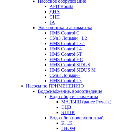
Насосное оборудование
APD Boosta
ДНА
СНП
ГА
Электроника и автоматика
HMS Control G
СУиЗ Лоцман+ L2
HMS Control L3.1
HMS Control L4
HMS Control ST
HMS Control HC
HMS Control SIDUS
HMS Control SIDUS M
СУиЗ Лоцман+
HMS Control L3
Насосы по ПРИМЕНЕНИЮ
Водоснабжение, водоотведение
Водозабор из скважины
МАЛЫШ (ранее Ручеёк)
ЭЦВ
ЭЦПК
Водозабор поверхностный
К, 1К
ГНОМ