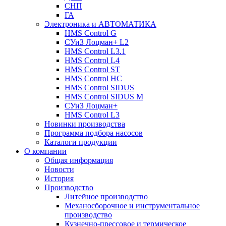
СНП
ГА
Электроника и АВТОМАТИКА
HMS Control G
СУиЗ Лоцман+ L2
HMS Control L3.1
HMS Control L4
HMS Control ST
HMS Control HC
HMS Control SIDUS
HMS Control SIDUS M
СУиЗ Лоцман+
HMS Control L3
Новинки производства
Программа подбора насосов
Каталоги продукции
О компании
Общая информация
Новости
История
Производство
Литейное производство
Механосборочное и инструментальное
производство
Кузнечно-прессовое и термическое