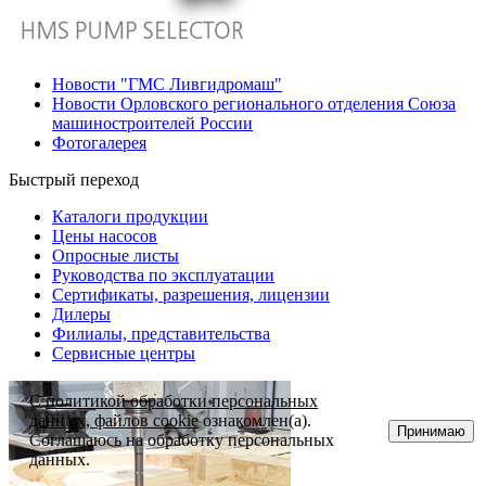
Новости "ГМС Ливгидромаш"
Новости Орловского регионального отделения Союза
машиностроителей России
Фотогалерея
Быстрый переход
Каталоги продукции
Цены насосов
Опросные листы
Руководства по эксплуатации
Сертификаты, разрешения, лицензии
Дилеры
Филиалы, представительства
Сервисные центры
С
политикой обработки персональных
данных, файлов cookie
ознакомлен(а).
Принимаю
Соглашаюсь на обработку персональных
данных.