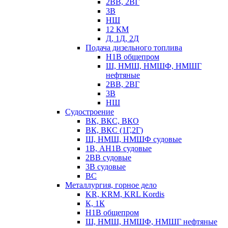
2ВВ, 2ВГ
3В
НШ
12 КМ
Д, 1Д, 2Д
Подача дизельного топлива
Н1В общепром
Ш, НМШ, НМШФ, НМШГ
нефтяные
2ВВ, 2ВГ
3В
НШ
Судостроение
ВК, ВКС, ВКО
ВК, ВКС (1Г,2Г)
Ш, НМШ, НМШФ судовые
1В, АН1В судовые
2ВВ судовые
3В судовые
ВС
Металлургия, горное дело
KR, KRM, KRL Kordis
К, 1К
Н1В общепром
Ш, НМШ, НМШФ, НМШГ нефтяные