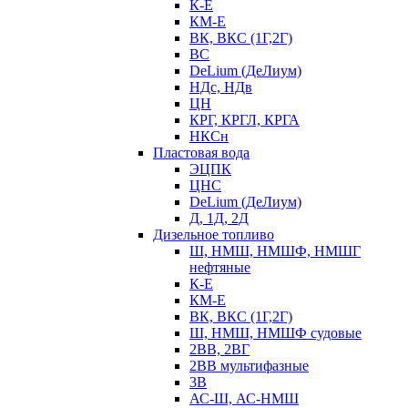
К-Е
КМ-Е
ВК, ВКС (1Г,2Г)
ВС
DeLium (ДеЛиум)
НДс, НДв
ЦН
КРГ, КРГЛ, КРГА
НКСн
Пластовая вода
ЭЦПК
ЦНС
DeLium (ДеЛиум)
Д, 1Д, 2Д
Дизельное топливо
Ш, НМШ, НМШФ, НМШГ
нефтяные
К-Е
КМ-Е
ВК, ВКС (1Г,2Г)
Ш, НМШ, НМШФ судовые
2ВВ, 2ВГ
2ВВ мультифазные
3В
АС-Ш, АС-НМШ