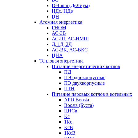
DeLium (ДеЛиум)
НДс, НДв
ЦН
Атомная энергетика
ГНОМ
АС-3В
АС-Ш, АС-НМШ
Д, 1Д, 2Д
АС-ВК, АС-ВКС
ЦНА
Тепловая энергетика
Питание энергетических котлов
ПД
ПЭ однокорпусные
ПЭ двухкорпусные
ПТН
Питание паровых котлов в котельных
APD Boosta
Boosta (Буста)
ЦНСв
Кс
1Кс
КсВ
1КсВ