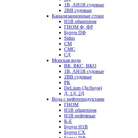
1В, АН1В судовые
2ВВ судовые
Канализационные стоки
Н1В общепром
ГНОМ Ф, ФР
Бурун ПФ
Sidus
СМ
СМС
СД
Морская вода
ВК, ВКС, ВКО
1В, АН1В судовые
2ВВ судовые
РК
DeLium (ДеЛиум)
Д, 1Д, 2Д
Вода с нефтепродуктами
ГНОМ
Н1В общепром
Н1В нефтяные
К-Е
Бурун Н1В
Бурун СХ
Бурун ПФ