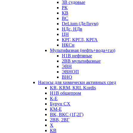
3В судовые
РК
КВ
ВС
DeLium (ДеЛиум)
НДс, НДв
ЦН
КРГ, КРГЛ, КРГА
НКСн
Мультифазная (нефть+вода+газ)
Н1В нефтяные
2ВВ мультифазные
ЭВН
ЭВНОП
ВНО
Насосы для химически активных сред
KR, KRM, KRL Kordis
Н1В общепром
К-Е
Бурун СХ
КМ-Е
ВК, ВКС (1Г,2Г)
2ВВ, 2ВГ
Х
КВ