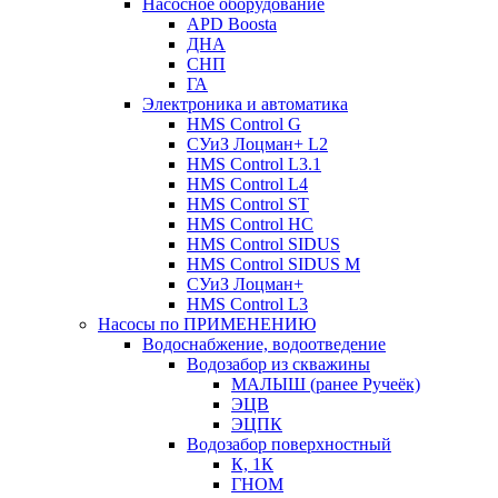
Насосное оборудование
APD Boosta
ДНА
СНП
ГА
Электроника и автоматика
HMS Control G
СУиЗ Лоцман+ L2
HMS Control L3.1
HMS Control L4
HMS Control ST
HMS Control HC
HMS Control SIDUS
HMS Control SIDUS M
СУиЗ Лоцман+
HMS Control L3
Насосы по ПРИМЕНЕНИЮ
Водоснабжение, водоотведение
Водозабор из скважины
МАЛЫШ (ранее Ручеёк)
ЭЦВ
ЭЦПК
Водозабор поверхностный
К, 1К
ГНОМ