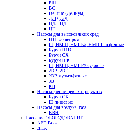
РШ
ВС
DeLium (ДеЛиум)
Д, 1Д, 2Д
НДс, НДв
ЦН
Насосы для высоковязких сред
Н1В общепром
Ш, НМШ, НМШФ, НМШГ нефтяные
Бурун Н1В
Бурун СХ
Бурун ПФ
Ш, НМШ, НМШФ судовые
2ВВ, 2ВГ
2ВВ мультифазные
3В
КВ
Насосы для пищевых продуктов
Бурун СХ
Ш пищевые
Насосы для воздуха, газа
ВВН
Насосное ОБОРУДОВАНИЕ
APD Boosta
ДНА