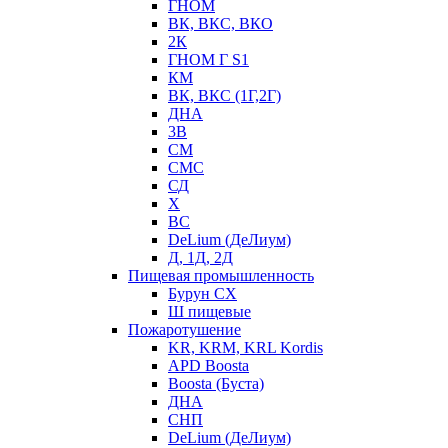
ГНОМ
ВК, ВКС, ВКО
2К
ГНОМ Г S1
КМ
ВК, ВКС (1Г,2Г)
ДНА
3В
СМ
СМС
СД
Х
ВС
DeLium (ДеЛиум)
Д, 1Д, 2Д
Пищевая промышленность
Бурун СХ
Ш пищевые
Пожаротушение
KR, KRM, KRL Kordis
APD Boosta
Boosta (Буста)
ДНА
СНП
DeLium (ДеЛиум)