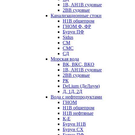
1В, АН1В судовые
2ВВ судовые
Канализационные стоки
Н1В общепром
ГНОМ Ф, ФР
Бурун ПФ
Sidus
СМ
СМС
СД
Морская вода
ВК, ВКС, ВКО
1В, АН1В судовые
2ВВ судовые
РК
DeLium (ДеЛиум)
Д, 1Д, 2Д
Вода с нефтепродуктами
ГНОМ
Н1В общепром
Н1В нефтяные
К-Е
Бурун Н1В
Бурун СХ
Бурун ПФ