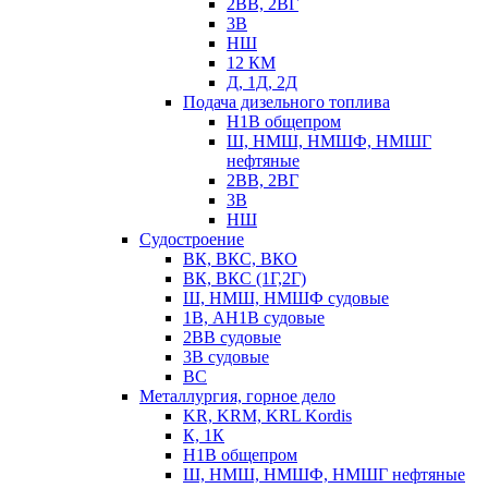
2ВВ, 2ВГ
3В
НШ
12 КМ
Д, 1Д, 2Д
Подача дизельного топлива
Н1В общепром
Ш, НМШ, НМШФ, НМШГ
нефтяные
2ВВ, 2ВГ
3В
НШ
Судостроение
ВК, ВКС, ВКО
ВК, ВКС (1Г,2Г)
Ш, НМШ, НМШФ судовые
1В, АН1В судовые
2ВВ судовые
3В судовые
ВС
Металлургия, горное дело
KR, KRM, KRL Kordis
К, 1К
Н1В общепром
Ш, НМШ, НМШФ, НМШГ нефтяные