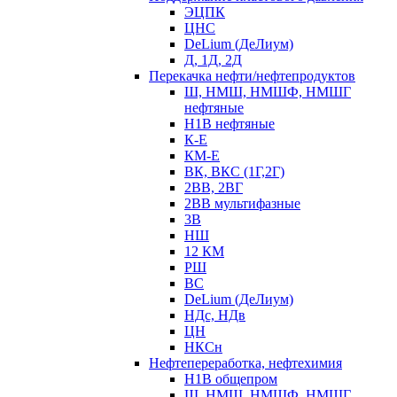
ЭЦПК
ЦНС
DeLium (ДеЛиум)
Д, 1Д, 2Д
Перекачка нефти/нефтепродуктов
Ш, НМШ, НМШФ, НМШГ
нефтяные
Н1В нефтяные
К-Е
КМ-Е
ВК, ВКС (1Г,2Г)
2ВВ, 2ВГ
2ВВ мультифазные
3В
НШ
12 КМ
РШ
ВС
DeLium (ДеЛиум)
НДс, НДв
ЦН
НКСн
Нефтепереработка, нефтехимия
Н1В общепром
Ш, НМШ, НМШФ, НМШГ