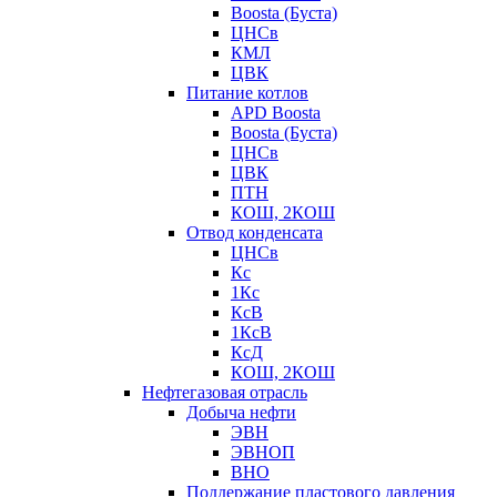
Boosta (Буста)
ЦНСв
КМЛ
ЦВК
Питание котлов
APD Boosta
Boosta (Буста)
ЦНСв
ЦВК
ПТН
КОШ, 2КОШ
Отвод конденсата
ЦНСв
Кс
1Кс
КсВ
1КсВ
КсД
КОШ, 2КОШ
Нефтегазовая отрасль
Добыча нефти
ЭВН
ЭВНОП
ВНО
Поддержание пластового давления