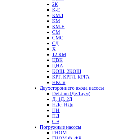
2К
К-Е
КМЛ
КМ
КМ-Е
СМ
СМС
СД
Х
12 КМ
ЦВК
ЦНА
КОШ, 2КОШ
КРГ, КРГЛ, КРГА
НКСн
Двухстороннего входа насосы
DeLium (ДеЛиум)
Д, 1Д, 2Д
НДс, НДв
ЦН
ПД
СЭ
Погружные насосы
ГНОМ
ГНОМ Ф, ФР