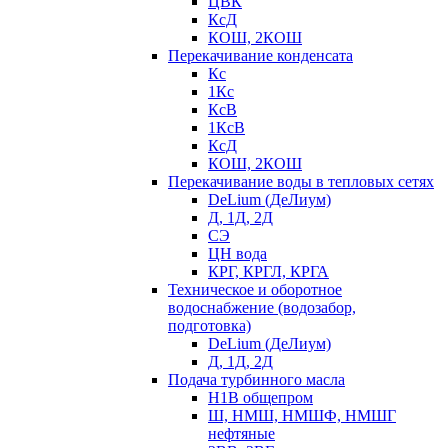
ЦВК
КсД
КОШ, 2КОШ
Перекачивание конденсата
Кс
1Кс
КсВ
1КсВ
КсД
КОШ, 2КОШ
Перекачивание воды в тепловых сетях
DeLium (ДеЛиум)
Д, 1Д, 2Д
СЭ
ЦН вода
КРГ, КРГЛ, КРГА
Техническое и оборотное
водоснабжение (водозабор,
подготовка)
DeLium (ДеЛиум)
Д, 1Д, 2Д
Подача турбинного масла
Н1В общепром
Ш, НМШ, НМШФ, НМШГ
нефтяные