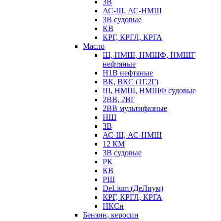
3В
АС-Ш, АС-НМШ
3В судовые
КВ
КРГ, КРГЛ, КРГА
Масло
Ш, НМШ, НМШФ, НМШГ
нефтяные
Н1В нефтяные
ВК, ВКС (1Г,2Г)
Ш, НМШ, НМШФ судовые
2ВВ, 2ВГ
2ВВ мультифазные
НШ
3В
АС-Ш, АС-НМШ
12 КМ
3В судовые
РК
КВ
РШ
DeLium (ДеЛиум)
КРГ, КРГЛ, КРГА
НКСн
Бензин, керосин