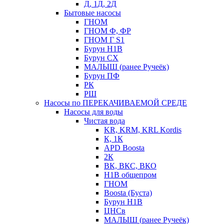
Д, 1Д, 2Д
Бытовые насосы
ГНОМ
ГНОМ Ф, ФР
ГНОМ Г S1
Бурун Н1В
Бурун СХ
МАЛЫШ (ранее Ручеёк)
Бурун ПФ
РК
РШ
Насосы по ПЕРЕКАЧИВАЕМОЙ СРЕДЕ
Насосы для воды
Чистая вода
KR, KRM, KRL Kordis
К, 1К
APD Boosta
2К
ВК, ВКС, ВКО
Н1В общепром
ГНОМ
Boosta (Буста)
Бурун Н1В
ЦНСв
МАЛЫШ (ранее Ручеёк)