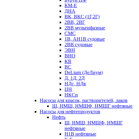
КМ-Е
ДНА
ВК, ВКС (1Г,2Г)
2ВВ, 2ВГ
2ВВ мультифазные
СМС
1В, АН1В судовые
2ВВ судовые
ЭВН
ВНО
КВ
ВС
DeLium (ДеЛиум)
Д, 1Д, 2Д
НДс, НДв
ЦН
НКСн
Насосы для красок, растворителей, лаков
Ш, НМШ, НМШФ, НМШГ нефтяные
Насосы для нефтепродуктов
Нефть
Ш, НМШ, НМШФ, НМШГ
нефтяные
Н1В нефтяные