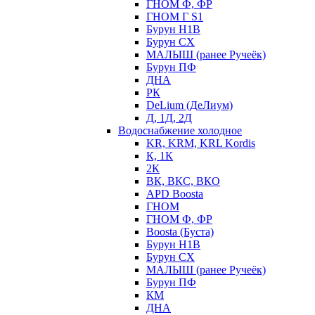
ГНОМ Ф, ФР
ГНОМ Г S1
Бурун Н1В
Бурун СХ
МАЛЫШ (ранее Ручеёк)
Бурун ПФ
ДНА
РК
DeLium (ДеЛиум)
Д, 1Д, 2Д
Водоснабжение холодное
KR, KRM, KRL Kordis
К, 1К
2К
ВК, ВКС, ВКО
APD Boosta
ГНОМ
ГНОМ Ф, ФР
Boosta (Буста)
Бурун Н1В
Бурун СХ
МАЛЫШ (ранее Ручеёк)
Бурун ПФ
КМ
ДНА