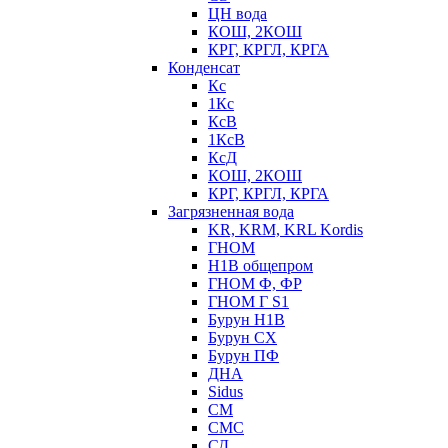
ЦН вода
КОШ, 2КОШ
КРГ, КРГЛ, КРГА
Конденсат
Кс
1Кс
КсВ
1КсВ
КсД
КОШ, 2КОШ
КРГ, КРГЛ, КРГА
Загрязненная вода
KR, KRM, KRL Kordis
ГНОМ
Н1В общепром
ГНОМ Ф, ФР
ГНОМ Г S1
Бурун Н1В
Бурун СХ
Бурун ПФ
ДНА
Sidus
СМ
СМС
СД