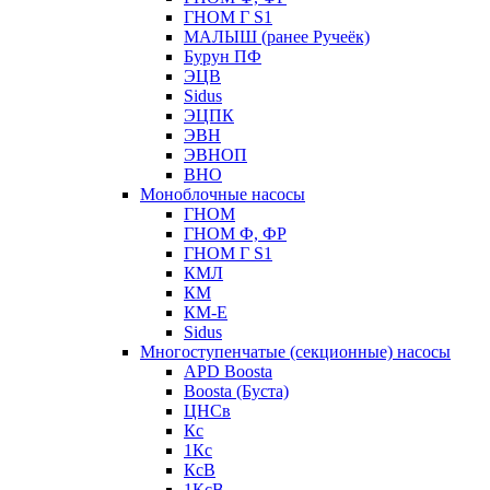
ГНОМ Г S1
МАЛЫШ (ранее Ручеёк)
Бурун ПФ
ЭЦВ
Sidus
ЭЦПК
ЭВН
ЭВНОП
ВНО
Моноблочные насосы
ГНОМ
ГНОМ Ф, ФР
ГНОМ Г S1
КМЛ
КМ
КМ-Е
Sidus
Многоступенчатые (секционные) насосы
APD Boosta
Boosta (Буста)
ЦНСв
Кс
1Кс
КсВ
1КсВ