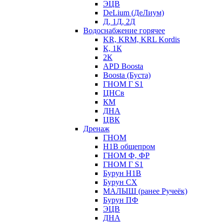
ЭЦВ
DeLium (ДеЛиум)
Д, 1Д, 2Д
Водоснабжение горячее
KR, KRM, KRL Kordis
К, 1К
2К
APD Boosta
Boosta (Буста)
ГНОМ Г S1
ЦНСв
КМ
ДНА
ЦВК
Дренаж
ГНОМ
Н1В общепром
ГНОМ Ф, ФР
ГНОМ Г S1
Бурун Н1В
Бурун СХ
МАЛЫШ (ранее Ручеёк)
Бурун ПФ
ЭЦВ
ДНА