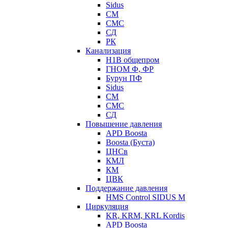
Sidus
СМ
СМС
СД
РК
Канализация
Н1В общепром
ГНОМ Ф, ФР
Бурун ПФ
Sidus
СМ
СМС
СД
Повышение давления
APD Boosta
Boosta (Буста)
ЦНСв
КМЛ
КМ
ЦВК
Поддержание давления
HMS Control SIDUS M
Циркуляция
KR, KRM, KRL Kordis
APD Boosta