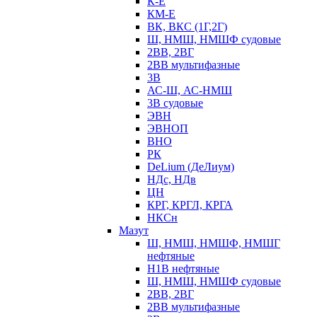
К-Е
КМ-Е
ВК, ВКС (1Г,2Г)
Ш, НМШ, НМШФ судовые
2ВВ, 2ВГ
2ВВ мультифазные
3В
АС-Ш, АС-НМШ
3В судовые
ЭВН
ЭВНОП
ВНО
РК
DeLium (ДеЛиум)
НДс, НДв
ЦН
КРГ, КРГЛ, КРГА
НКСн
Мазут
Ш, НМШ, НМШФ, НМШГ
нефтяные
Н1В нефтяные
Ш, НМШ, НМШФ судовые
2ВВ, 2ВГ
2ВВ мультифазные