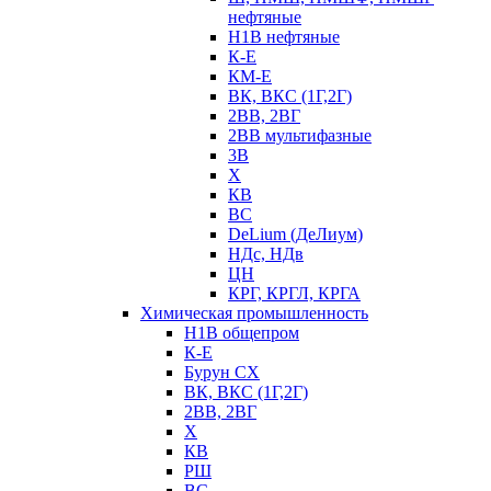
нефтяные
Н1В нефтяные
К-Е
КМ-Е
ВК, ВКС (1Г,2Г)
2ВВ, 2ВГ
2ВВ мультифазные
3В
Х
КВ
ВС
DeLium (ДеЛиум)
НДс, НДв
ЦН
КРГ, КРГЛ, КРГА
Химическая промышленность
Н1В общепром
К-Е
Бурун СХ
ВК, ВКС (1Г,2Г)
2ВВ, 2ВГ
Х
КВ
РШ
ВС