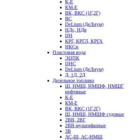
К-Е
КМ-Е
ВК, ВКС (1Г,2Г)
ВС
DeLium (ДеЛиум)
НДс, НДв
ЦН
КРГ, КРГЛ, КРГА
НКСн
Пластовая вода
ЭЦПК
ЦНС
DeLium (ДеЛиум)
Д, 1Д, 2Д
Дизельное топливо
Ш, НМШ, НМШФ, НМШГ
нефтяные
К-Е
КМ-Е
ВК, ВКС (1Г,2Г)
Ш, НМШ, НМШФ судовые
2ВВ, 2ВГ
2ВВ мультифазные
3В
АС-Ш, АС-НМШ