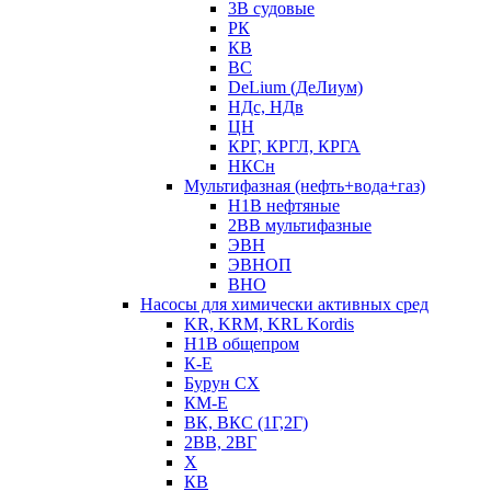
3В судовые
РК
КВ
ВС
DeLium (ДеЛиум)
НДс, НДв
ЦН
КРГ, КРГЛ, КРГА
НКСн
Мультифазная (нефть+вода+газ)
Н1В нефтяные
2ВВ мультифазные
ЭВН
ЭВНОП
ВНО
Насосы для химически активных сред
KR, KRM, KRL Kordis
Н1В общепром
К-Е
Бурун СХ
КМ-Е
ВК, ВКС (1Г,2Г)
2ВВ, 2ВГ
Х
КВ