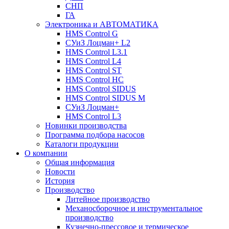
СНП
ГА
Электроника и АВТОМАТИКА
HMS Control G
СУиЗ Лоцман+ L2
HMS Control L3.1
HMS Control L4
HMS Control ST
HMS Control HC
HMS Control SIDUS
HMS Control SIDUS M
СУиЗ Лоцман+
HMS Control L3
Новинки производства
Программа подбора насосов
Каталоги продукции
О компании
Общая информация
Новости
История
Производство
Литейное производство
Механосборочное и инструментальное
производство
Кузнечно-прессовое и термическое