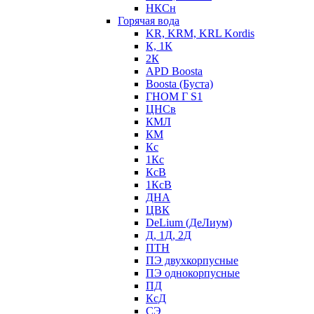
НКСн
Горячая вода
KR, KRM, KRL Kordis
К, 1К
2К
APD Boosta
Boosta (Буста)
ГНОМ Г S1
ЦНСв
КМЛ
КМ
Кс
1Кс
КсВ
1КсВ
ДНА
ЦВК
DeLium (ДеЛиум)
Д, 1Д, 2Д
ПТН
ПЭ двухкорпусные
ПЭ однокорпусные
ПД
КсД
СЭ