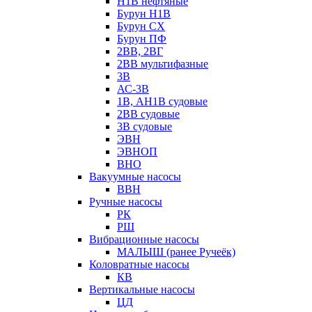
Н1В нефтяные
Бурун Н1В
Бурун СХ
Бурун ПФ
2ВВ, 2ВГ
2ВВ мультифазные
3В
АС-3В
1В, АН1В судовые
2ВВ судовые
3В судовые
ЭВН
ЭВНОП
ВНО
Вакуумные насосы
ВВН
Ручные насосы
РК
РШ
Вибрационные насосы
МАЛЫШ (ранее Ручеёк)
Коловратные насосы
КВ
Вертикальные насосы
ЦД