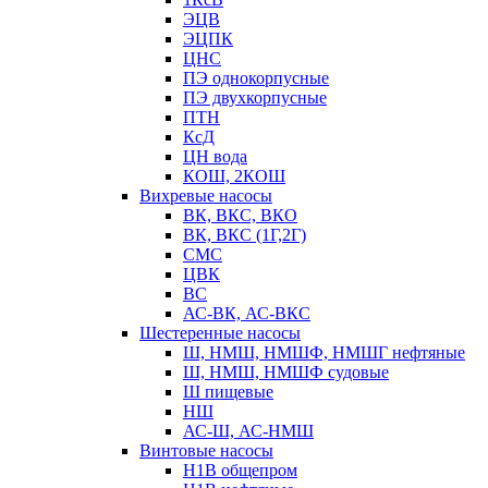
ЭЦВ
ЭЦПК
ЦНС
ПЭ однокорпусные
ПЭ двухкорпусные
ПТН
КсД
ЦН вода
КОШ, 2КОШ
Вихревые насосы
ВК, ВКС, ВКО
ВК, ВКС (1Г,2Г)
СМС
ЦВК
ВС
АС-ВК, АС-ВКС
Шестеренные насосы
Ш, НМШ, НМШФ, НМШГ нефтяные
Ш, НМШ, НМШФ судовые
Ш пищевые
НШ
АС-Ш, АС-НМШ
Винтовые насосы
Н1В общепром