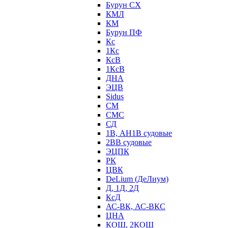
Бурун СХ
КМЛ
КМ
Бурун ПФ
Кс
1Кс
КсВ
1КсВ
ДНА
ЭЦВ
Sidus
СМ
СМС
СД
1В, АН1В судовые
2ВВ судовые
ЭЦПК
РК
ЦВК
DeLium (ДеЛиум)
Д, 1Д, 2Д
КсД
АС-ВК, АС-ВКС
ЦНА
КОШ, 2КОШ