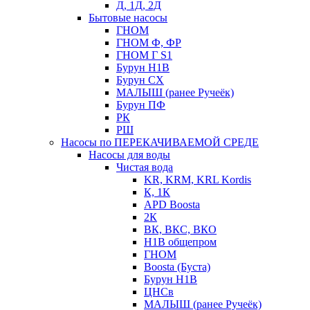
Д, 1Д, 2Д
Бытовые насосы
ГНОМ
ГНОМ Ф, ФР
ГНОМ Г S1
Бурун Н1В
Бурун СХ
МАЛЫШ (ранее Ручеёк)
Бурун ПФ
РК
РШ
Насосы по ПЕРЕКАЧИВАЕМОЙ СРЕДЕ
Насосы для воды
Чистая вода
KR, KRM, KRL Kordis
К, 1К
APD Boosta
2К
ВК, ВКС, ВКО
Н1В общепром
ГНОМ
Boosta (Буста)
Бурун Н1В
ЦНСв
МАЛЫШ (ранее Ручеёк)