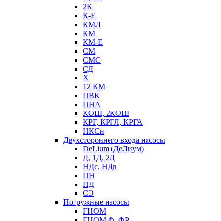
2К
К-Е
КМЛ
КМ
КМ-Е
СМ
СМС
СД
Х
12 КМ
ЦВК
ЦНА
КОШ, 2КОШ
КРГ, КРГЛ, КРГА
НКСн
Двухстороннего входа насосы
DeLium (ДеЛиум)
Д, 1Д, 2Д
НДс, НДв
ЦН
ПД
СЭ
Погружные насосы
ГНОМ
ГНОМ Ф, ФР