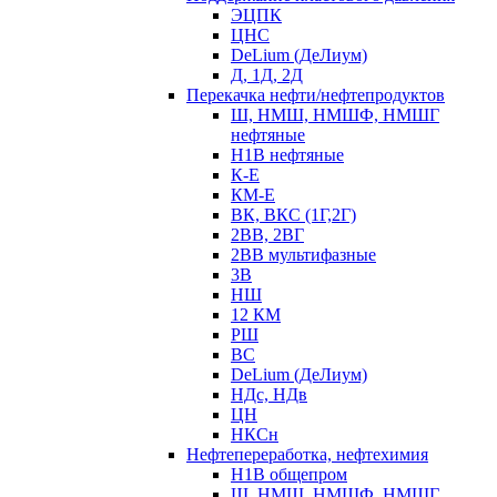
ЭЦПК
ЦНС
DeLium (ДеЛиум)
Д, 1Д, 2Д
Перекачка нефти/нефтепродуктов
Ш, НМШ, НМШФ, НМШГ
нефтяные
Н1В нефтяные
К-Е
КМ-Е
ВК, ВКС (1Г,2Г)
2ВВ, 2ВГ
2ВВ мультифазные
3В
НШ
12 КМ
РШ
ВС
DeLium (ДеЛиум)
НДс, НДв
ЦН
НКСн
Нефтепереработка, нефтехимия
Н1В общепром
Ш, НМШ, НМШФ, НМШГ