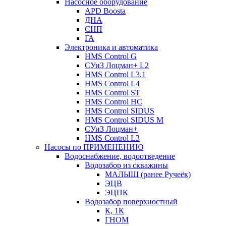
Насосное оборудование
APD Boosta
ДНА
СНП
ГА
Электроника и автоматика
HMS Control G
СУиЗ Лоцман+ L2
HMS Control L3.1
HMS Control L4
HMS Control ST
HMS Control HC
HMS Control SIDUS
HMS Control SIDUS M
СУиЗ Лоцман+
HMS Control L3
Насосы по ПРИМЕНЕНИЮ
Водоснабжение, водоотведение
Водозабор из скважины
МАЛЫШ (ранее Ручеёк)
ЭЦВ
ЭЦПК
Водозабор поверхностный
К, 1К
ГНОМ