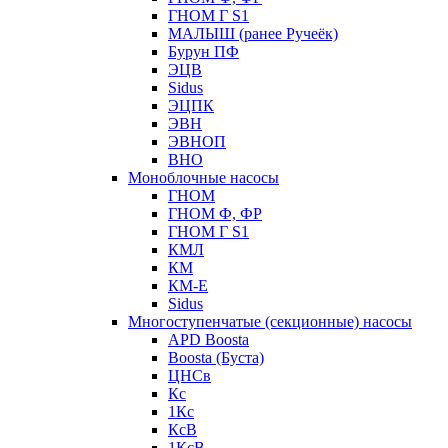
ГНОМ Г S1
МАЛЫШ (ранее Ручеёк)
Бурун ПФ
ЭЦВ
Sidus
ЭЦПК
ЭВН
ЭВНОП
ВНО
Моноблочные насосы
ГНОМ
ГНОМ Ф, ФР
ГНОМ Г S1
КМЛ
КМ
КМ-Е
Sidus
Многоступенчатые (секционные) насосы
APD Boosta
Boosta (Буста)
ЦНСв
Кс
1Кс
КсВ
1КсВ