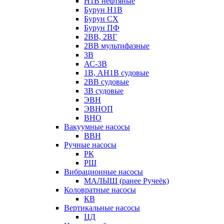
Н1В нефтяные
Бурун Н1В
Бурун СХ
Бурун ПФ
2ВВ, 2ВГ
2ВВ мультифазные
3В
АС-3В
1В, АН1В судовые
2ВВ судовые
3В судовые
ЭВН
ЭВНОП
ВНО
Вакуумные насосы
ВВН
Ручные насосы
РК
РШ
Вибрационные насосы
МАЛЫШ (ранее Ручеёк)
Коловратные насосы
КВ
Вертикальные насосы
ЦД