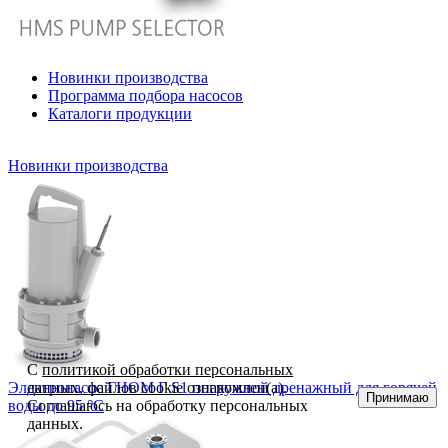
Новинки производства
Программа подбора насосов
Каталоги продукции
Новинки производства
С
политикой обработки персональных
Электронасос ГНОМ Г S1 погружной дренажный для горячей
данных, файлов cookie
ознакомлен(а).
Принимаю
воды до 95 °С
Соглашаюсь на обработку персональных
данных.