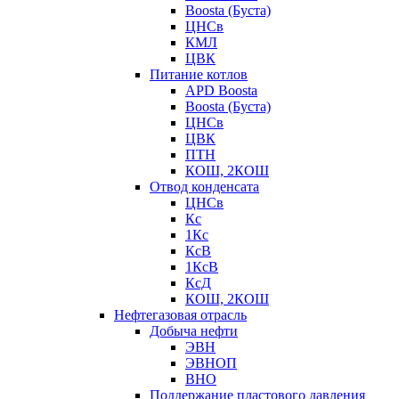
Boosta (Буста)
ЦНСв
КМЛ
ЦВК
Питание котлов
APD Boosta
Boosta (Буста)
ЦНСв
ЦВК
ПТН
КОШ, 2КОШ
Отвод конденсата
ЦНСв
Кс
1Кс
КсВ
1КсВ
КсД
КОШ, 2КОШ
Нефтегазовая отрасль
Добыча нефти
ЭВН
ЭВНОП
ВНО
Поддержание пластового давления