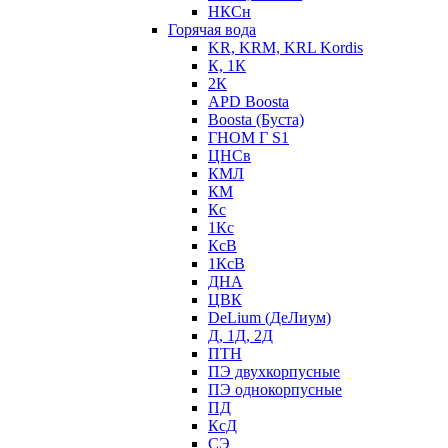
НКСн
Горячая вода
KR, KRM, KRL Kordis
К, 1К
2К
APD Boosta
Boosta (Буста)
ГНОМ Г S1
ЦНСв
КМЛ
КМ
Кс
1Кс
КсВ
1КсВ
ДНА
ЦВК
DeLium (ДеЛиум)
Д, 1Д, 2Д
ПТН
ПЭ двухкорпусные
ПЭ однокорпусные
ПД
КсД
СЭ