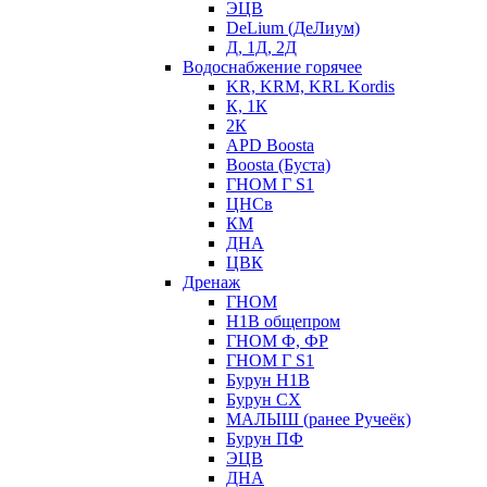
ЭЦВ
DeLium (ДеЛиум)
Д, 1Д, 2Д
Водоснабжение горячее
KR, KRM, KRL Kordis
К, 1К
2К
APD Boosta
Boosta (Буста)
ГНОМ Г S1
ЦНСв
КМ
ДНА
ЦВК
Дренаж
ГНОМ
Н1В общепром
ГНОМ Ф, ФР
ГНОМ Г S1
Бурун Н1В
Бурун СХ
МАЛЫШ (ранее Ручеёк)
Бурун ПФ
ЭЦВ
ДНА