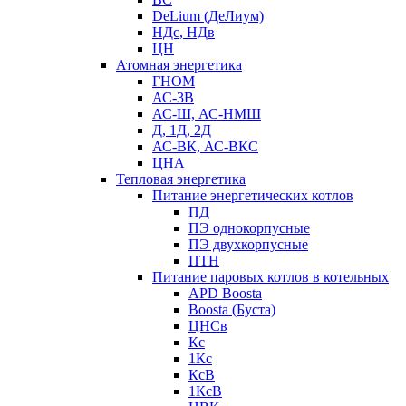
DeLium (ДеЛиум)
НДс, НДв
ЦН
Атомная энергетика
ГНОМ
АС-3В
АС-Ш, АС-НМШ
Д, 1Д, 2Д
АС-ВК, АС-ВКС
ЦНА
Тепловая энергетика
Питание энергетических котлов
ПД
ПЭ однокорпусные
ПЭ двухкорпусные
ПТН
Питание паровых котлов в котельных
APD Boosta
Boosta (Буста)
ЦНСв
Кс
1Кс
КсВ
1КсВ