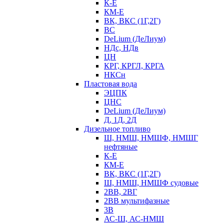
К-Е
КМ-Е
ВК, ВКС (1Г,2Г)
ВС
DeLium (ДеЛиум)
НДс, НДв
ЦН
КРГ, КРГЛ, КРГА
НКСн
Пластовая вода
ЭЦПК
ЦНС
DeLium (ДеЛиум)
Д, 1Д, 2Д
Дизельное топливо
Ш, НМШ, НМШФ, НМШГ
нефтяные
К-Е
КМ-Е
ВК, ВКС (1Г,2Г)
Ш, НМШ, НМШФ судовые
2ВВ, 2ВГ
2ВВ мультифазные
3В
АС-Ш, АС-НМШ