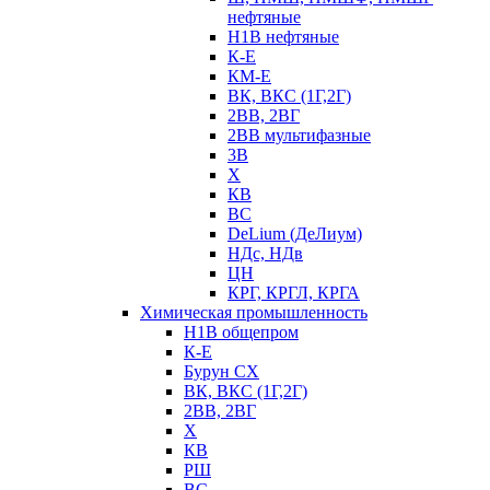
нефтяные
Н1В нефтяные
К-Е
КМ-Е
ВК, ВКС (1Г,2Г)
2ВВ, 2ВГ
2ВВ мультифазные
3В
Х
КВ
ВС
DeLium (ДеЛиум)
НДс, НДв
ЦН
КРГ, КРГЛ, КРГА
Химическая промышленность
Н1В общепром
К-Е
Бурун СХ
ВК, ВКС (1Г,2Г)
2ВВ, 2ВГ
Х
КВ
РШ
ВС