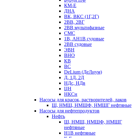
КМ-Е
ДНА
ВК, ВКС (1Г,2Г)
2ВВ, 2ВГ
2ВВ мультифазные
СМС
1В, АН1В судовые
2ВВ судовые
ЭВН
ВНО
КВ
ВС
DeLium (ДеЛиум)
Д, 1Д, 2Д
НДс, НДв
ЦН
НКСн
Насосы для красок, растворителей, лаков
Ш, НМШ, НМШФ, НМШГ нефтяные
Насосы для нефтепродуктов
Нефть
Ш, НМШ, НМШФ, НМШГ
нефтяные
Н1В нефтяные