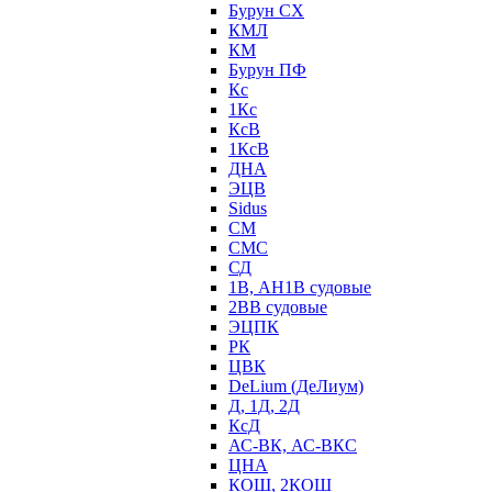
Бурун СХ
КМЛ
КМ
Бурун ПФ
Кс
1Кс
КсВ
1КсВ
ДНА
ЭЦВ
Sidus
СМ
СМС
СД
1В, АН1В судовые
2ВВ судовые
ЭЦПК
РК
ЦВК
DeLium (ДеЛиум)
Д, 1Д, 2Д
КсД
АС-ВК, АС-ВКС
ЦНА
КОШ, 2КОШ