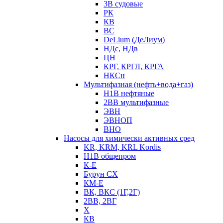
3В судовые
РК
КВ
ВС
DeLium (ДеЛиум)
НДс, НДв
ЦН
КРГ, КРГЛ, КРГА
НКСн
Мультифазная (нефть+вода+газ)
Н1В нефтяные
2ВВ мультифазные
ЭВН
ЭВНОП
ВНО
Насосы для химически активных сред
KR, KRM, KRL Kordis
Н1В общепром
К-Е
Бурун СХ
КМ-Е
ВК, ВКС (1Г,2Г)
2ВВ, 2ВГ
Х
КВ