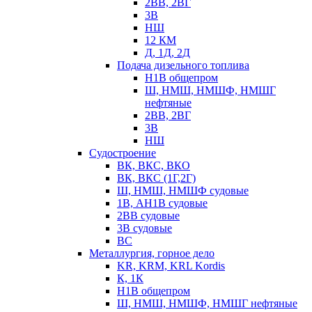
2ВВ, 2ВГ
3В
НШ
12 КМ
Д, 1Д, 2Д
Подача дизельного топлива
Н1В общепром
Ш, НМШ, НМШФ, НМШГ
нефтяные
2ВВ, 2ВГ
3В
НШ
Судостроение
ВК, ВКС, ВКО
ВК, ВКС (1Г,2Г)
Ш, НМШ, НМШФ судовые
1В, АН1В судовые
2ВВ судовые
3В судовые
ВС
Металлургия, горное дело
KR, KRM, KRL Kordis
К, 1К
Н1В общепром
Ш, НМШ, НМШФ, НМШГ нефтяные