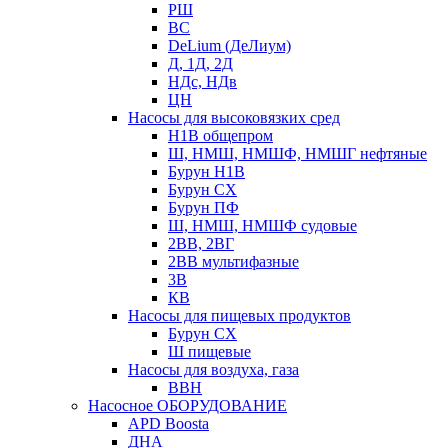
РШ
ВС
DeLium (ДеЛиум)
Д, 1Д, 2Д
НДс, НДв
ЦН
Насосы для высоковязких сред
Н1В общепром
Ш, НМШ, НМШФ, НМШГ нефтяные
Бурун Н1В
Бурун СХ
Бурун ПФ
Ш, НМШ, НМШФ судовые
2ВВ, 2ВГ
2ВВ мультифазные
3В
КВ
Насосы для пищевых продуктов
Бурун СХ
Ш пищевые
Насосы для воздуха, газа
ВВН
Насосное ОБОРУДОВАНИЕ
APD Boosta
ДНА