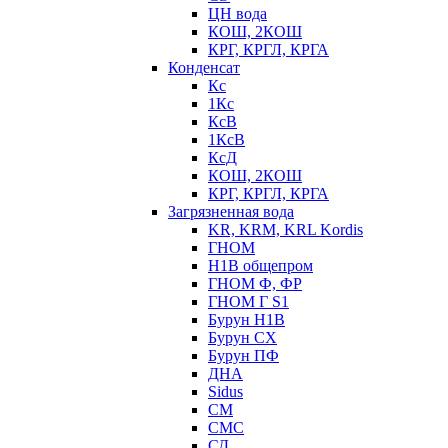
ЦН вода
КОШ, 2КОШ
КРГ, КРГЛ, КРГА
Конденсат
Кс
1Кс
КсВ
1КсВ
КсД
КОШ, 2КОШ
КРГ, КРГЛ, КРГА
Загрязненная вода
KR, KRM, KRL Kordis
ГНОМ
Н1В общепром
ГНОМ Ф, ФР
ГНОМ Г S1
Бурун Н1В
Бурун СХ
Бурун ПФ
ДНА
Sidus
СМ
СМС
СД