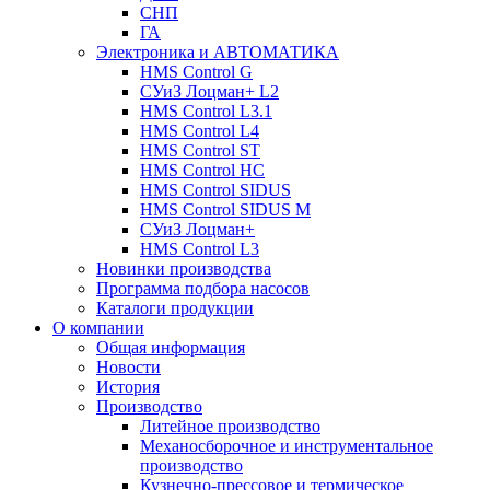
СНП
ГА
Электроника и АВТОМАТИКА
HMS Control G
СУиЗ Лоцман+ L2
HMS Control L3.1
HMS Control L4
HMS Control ST
HMS Control HC
HMS Control SIDUS
HMS Control SIDUS M
СУиЗ Лоцман+
HMS Control L3
Новинки производства
Программа подбора насосов
Каталоги продукции
О компании
Общая информация
Новости
История
Производство
Литейное производство
Механосборочное и инструментальное
производство
Кузнечно-прессовое и термическое