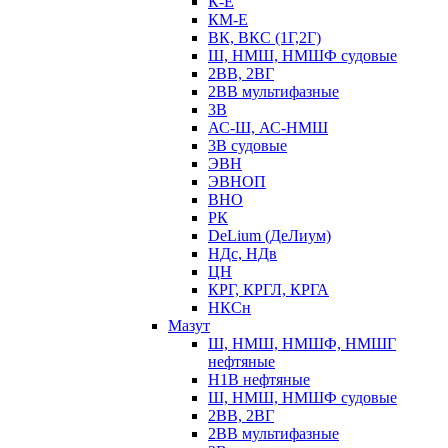
К-Е
КМ-Е
ВК, ВКС (1Г,2Г)
Ш, НМШ, НМШФ судовые
2ВВ, 2ВГ
2ВВ мультифазные
3В
АС-Ш, АС-НМШ
3В судовые
ЭВН
ЭВНОП
ВНО
РК
DeLium (ДеЛиум)
НДс, НДв
ЦН
КРГ, КРГЛ, КРГА
НКСн
Мазут
Ш, НМШ, НМШФ, НМШГ
нефтяные
Н1В нефтяные
Ш, НМШ, НМШФ судовые
2ВВ, 2ВГ
2ВВ мультифазные