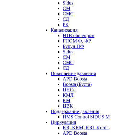
Sidus
СМ
СМС
СД
РК
Канализация
Н1В общепром
ГНОМ Ф, ФР
Бурун ПФ
Sidus
СМ
СМС
СД
Повышение давления
APD Boosta
Boosta (Буста)
ЦНСв
КМЛ
КМ
ЦВК
Поддержание давления
HMS Control SIDUS M
Циркуляция
KR, KRM, KRL Kordis
APD Boosta