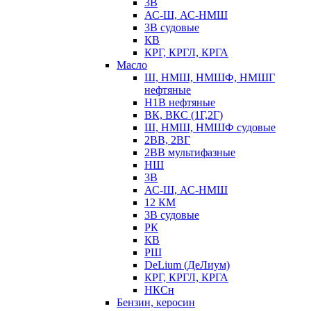
3В
АС-Ш, АС-НМШ
3В судовые
КВ
КРГ, КРГЛ, КРГА
Масло
Ш, НМШ, НМШФ, НМШГ
нефтяные
Н1В нефтяные
ВК, ВКС (1Г,2Г)
Ш, НМШ, НМШФ судовые
2ВВ, 2ВГ
2ВВ мультифазные
НШ
3В
АС-Ш, АС-НМШ
12 КМ
3В судовые
РК
КВ
РШ
DeLium (ДеЛиум)
КРГ, КРГЛ, КРГА
НКСн
Бензин, керосин