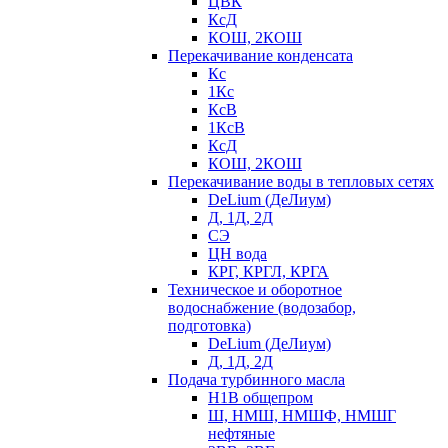
ЦВК
КсД
КОШ, 2КОШ
Перекачивание конденсата
Кс
1Кс
КсВ
1КсВ
КсД
КОШ, 2КОШ
Перекачивание воды в тепловых сетях
DeLium (ДеЛиум)
Д, 1Д, 2Д
СЭ
ЦН вода
КРГ, КРГЛ, КРГА
Техническое и оборотное
водоснабжение (водозабор,
подготовка)
DeLium (ДеЛиум)
Д, 1Д, 2Д
Подача турбинного масла
Н1В общепром
Ш, НМШ, НМШФ, НМШГ
нефтяные