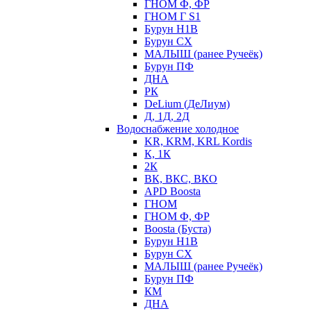
ГНОМ Ф, ФР
ГНОМ Г S1
Бурун Н1В
Бурун СХ
МАЛЫШ (ранее Ручеёк)
Бурун ПФ
ДНА
РК
DeLium (ДеЛиум)
Д, 1Д, 2Д
Водоснабжение холодное
KR, KRM, KRL Kordis
К, 1К
2К
ВК, ВКС, ВКО
APD Boosta
ГНОМ
ГНОМ Ф, ФР
Boosta (Буста)
Бурун Н1В
Бурун СХ
МАЛЫШ (ранее Ручеёк)
Бурун ПФ
КМ
ДНА