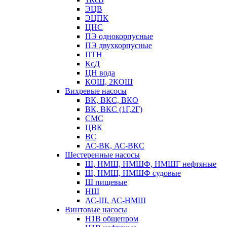
ЭЦВ
ЭЦПК
ЦНС
ПЭ однокорпусные
ПЭ двухкорпусные
ПТН
КсД
ЦН вода
КОШ, 2КОШ
Вихревые насосы
ВК, ВКС, ВКО
ВК, ВКС (1Г,2Г)
СМС
ЦВК
ВС
АС-ВК, АС-ВКС
Шестеренные насосы
Ш, НМШ, НМШФ, НМШГ нефтяные
Ш, НМШ, НМШФ судовые
Ш пищевые
НШ
АС-Ш, АС-НМШ
Винтовые насосы
Н1В общепром