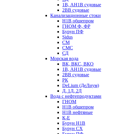
1В, АН1В судовые
2ВВ судовые
Канализационные стоки
Н1В общепром
ГНОМ Ф, ФР
Бурун ПФ
Sidus
СМ
СМС
СД
Морская вода
ВК, ВКС, ВКО
1В, АН1В судовые
2ВВ судовые
РК
DeLium (ДеЛиум)
Д, 1Д, 2Д
Вода с нефтепродуктами
ГНОМ
Н1В общепром
Н1В нефтяные
К-Е
Бурун Н1В
Бурун СХ
Бурун ПФ