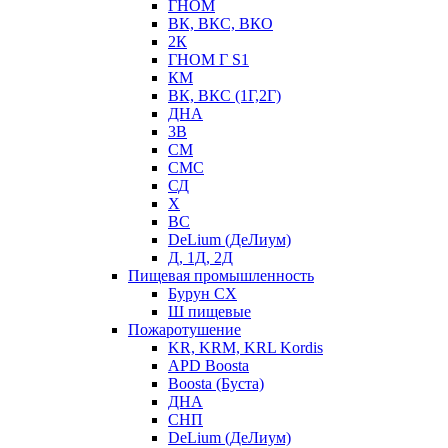
ГНОМ
ВК, ВКС, ВКО
2К
ГНОМ Г S1
КМ
ВК, ВКС (1Г,2Г)
ДНА
3В
СМ
СМС
СД
Х
ВС
DeLium (ДеЛиум)
Д, 1Д, 2Д
Пищевая промышленность
Бурун СХ
Ш пищевые
Пожаротушение
KR, KRM, KRL Kordis
APD Boosta
Boosta (Буста)
ДНА
СНП
DeLium (ДеЛиум)