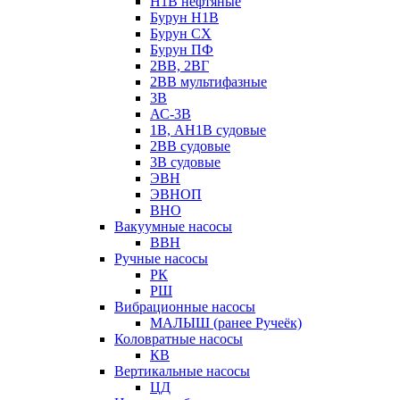
Н1В нефтяные
Бурун Н1В
Бурун СХ
Бурун ПФ
2ВВ, 2ВГ
2ВВ мультифазные
3В
АС-3В
1В, АН1В судовые
2ВВ судовые
3В судовые
ЭВН
ЭВНОП
ВНО
Вакуумные насосы
ВВН
Ручные насосы
РК
РШ
Вибрационные насосы
МАЛЫШ (ранее Ручеёк)
Коловратные насосы
КВ
Вертикальные насосы
ЦД