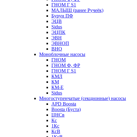
ГНОМ Г S1
МАЛЫШ (ранее Ручеёк)
Бурун ПФ
ЭЦВ
Sidus
ЭЦПК
ЭВН
ЭВНОП
ВНО
Моноблочные насосы
ГНОМ
ГНОМ Ф, ФР
ГНОМ Г S1
КМЛ
КМ
КМ-Е
Sidus
Многоступенчатые (секционные) насосы
APD Boosta
Boosta (Буста)
ЦНСв
Кс
1Кс
КсВ
1КсВ