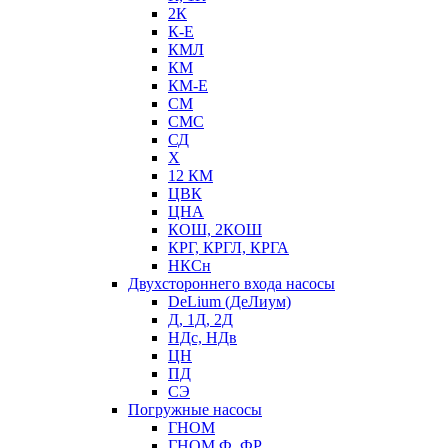
2К
К-Е
КМЛ
КМ
КМ-Е
СМ
СМС
СД
Х
12 КМ
ЦВК
ЦНА
КОШ, 2КОШ
КРГ, КРГЛ, КРГА
НКСн
Двухстороннего входа насосы
DeLium (ДеЛиум)
Д, 1Д, 2Д
НДс, НДв
ЦН
ПД
СЭ
Погружные насосы
ГНОМ
ГНОМ Ф, ФР