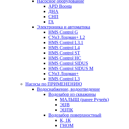
Насосное оборудование
APD Boosta
ДНА
СНП
ГА
Электроника и автоматика
HMS Control G
СУиЗ Лоцман+ L2
HMS Control L3.1
HMS Control L4
HMS Control ST
HMS Control HC
HMS Control SIDUS
HMS Control SIDUS M
СУиЗ Лоцман+
HMS Control L3
Насосы по ПРИМЕНЕНИЮ
Водоснабжение, водоотведение
Водозабор из скважины
МАЛЫШ (ранее Ручеёк)
ЭЦВ
ЭЦПК
Водозабор поверхностный
К, 1К
ГНОМ