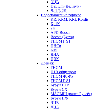
ЭЦВ
DeLium (ДеЛиум)
Д, 1Д, 2Д
Водоснабжение горячее
KR, KRM, KRL Kordis
К, 1К
2К
APD Boosta
Boosta (Буста)
ГНОМ Г S1
ЦНСв
КМ
ДНА
ЦВК
Дренаж
ГНОМ
Н1В общепром
ГНОМ Ф, ФР
ГНОМ Г S1
Бурун Н1В
Бурун СХ
МАЛЫШ (ранее Ручеёк)
Бурун ПФ
ЭЦВ
ДНА