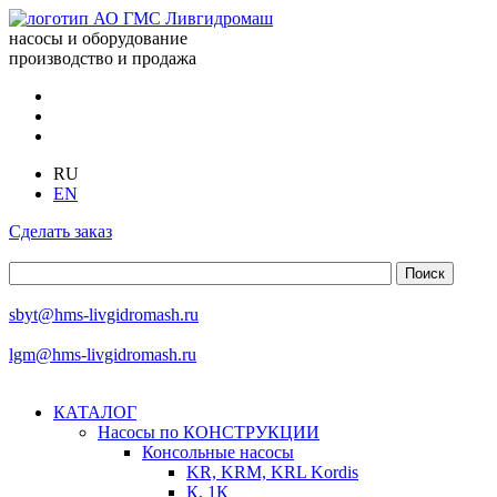
насосы и оборудование
производство и продажа
RU
EN
Сделать заказ
sbyt@hms-livgidromash.ru
lgm@hms-livgidromash.ru
КАТАЛОГ
Насосы по КОНСТРУКЦИИ
Консольные насосы
KR, KRM, KRL Kordis
К, 1К