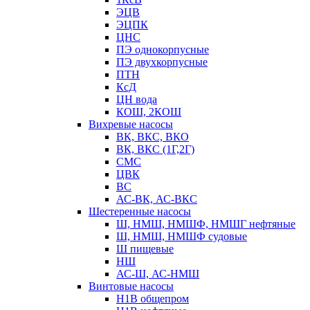
ЭЦВ
ЭЦПК
ЦНС
ПЭ однокорпусные
ПЭ двухкорпусные
ПТН
КсД
ЦН вода
КОШ, 2КОШ
Вихревые насосы
ВК, ВКС, ВКО
ВК, ВКС (1Г,2Г)
СМС
ЦВК
ВС
АС-ВК, АС-ВКС
Шестеренные насосы
Ш, НМШ, НМШФ, НМШГ нефтяные
Ш, НМШ, НМШФ судовые
Ш пищевые
НШ
АС-Ш, АС-НМШ
Винтовые насосы
Н1В общепром