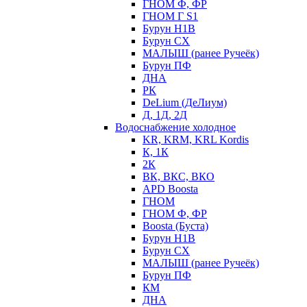
ГНОМ Ф, ФР
ГНОМ Г S1
Бурун Н1В
Бурун СХ
МАЛЫШ (ранее Ручеёк)
Бурун ПФ
ДНА
РК
DeLium (ДеЛиум)
Д, 1Д, 2Д
Водоснабжение холодное
KR, KRM, KRL Kordis
К, 1К
2К
ВК, ВКС, ВКО
APD Boosta
ГНОМ
ГНОМ Ф, ФР
Boosta (Буста)
Бурун Н1В
Бурун СХ
МАЛЫШ (ранее Ручеёк)
Бурун ПФ
КМ
ДНА