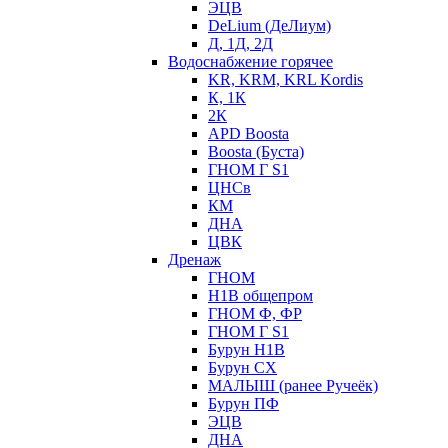
ЭЦВ
DeLium (ДеЛиум)
Д, 1Д, 2Д
Водоснабжение горячее
KR, KRM, KRL Kordis
К, 1К
2К
APD Boosta
Boosta (Буста)
ГНОМ Г S1
ЦНСв
КМ
ДНА
ЦВК
Дренаж
ГНОМ
Н1В общепром
ГНОМ Ф, ФР
ГНОМ Г S1
Бурун Н1В
Бурун СХ
МАЛЫШ (ранее Ручеёк)
Бурун ПФ
ЭЦВ
ДНА