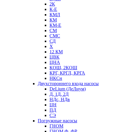
2К
К-Е
КМЛ
КМ
КМ-Е
СМ
СМС
СД
Х
12 КМ
ЦВК
ЦНА
КОШ, 2КОШ
КРГ, КРГЛ, КРГА
НКСн
Двухстороннего входа насосы
DeLium (ДеЛиум)
Д, 1Д, 2Д
НДс, НДв
ЦН
ПД
СЭ
Погружные насосы
ГНОМ
ГНОМ Ф, ФР