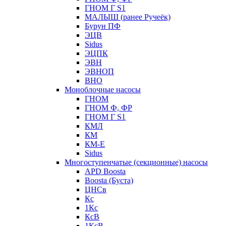
ГНОМ Г S1
МАЛЫШ (ранее Ручеёк)
Бурун ПФ
ЭЦВ
Sidus
ЭЦПК
ЭВН
ЭВНОП
ВНО
Моноблочные насосы
ГНОМ
ГНОМ Ф, ФР
ГНОМ Г S1
КМЛ
КМ
КМ-Е
Sidus
Многоступенчатые (секционные) насосы
APD Boosta
Boosta (Буста)
ЦНСв
Кс
1Кс
КсВ
1КсВ