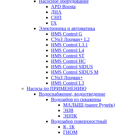
Насосное оборудование
APD Boosta
ДНА
СНП
ГА
Электроника и автоматика
HMS Control G
СУиЗ Лоцман+ L2
HMS Control L3.1
HMS Control L4
HMS Control ST
HMS Control HC
HMS Control SIDUS
HMS Control SIDUS M
СУиЗ Лоцман+
HMS Control L3
Насосы по ПРИМЕНЕНИЮ
Водоснабжение, водоотведение
Водозабор из скважины
МАЛЫШ (ранее Ручеёк)
ЭЦВ
ЭЦПК
Водозабор поверхностный
К, 1К
ГНОМ