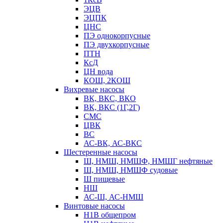
ЭЦВ
ЭЦПК
ЦНС
ПЭ однокорпусные
ПЭ двухкорпусные
ПТН
КсД
ЦН вода
КОШ, 2КОШ
Вихревые насосы
ВК, ВКС, ВКО
ВК, ВКС (1Г,2Г)
СМС
ЦВК
ВС
АС-ВК, АС-ВКС
Шестеренные насосы
Ш, НМШ, НМШФ, НМШГ нефтяные
Ш, НМШ, НМШФ судовые
Ш пищевые
НШ
АС-Ш, АС-НМШ
Винтовые насосы
Н1В общепром