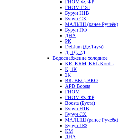
ГНОМ Ф, ФР
ГНОМ Г S1
Бурун Н1В
Бурун СХ
МАЛЫШ (ранее Ручеёк)
Бурун ПФ
ДНА
РК
DeLium (ДеЛиум)
Д, 1Д, 2Д
Водоснабжение холодное
KR, KRM, KRL Kordis
К, 1К
2К
ВК, ВКС, ВКО
APD Boosta
ГНОМ
ГНОМ Ф, ФР
Boosta (Буста)
Бурун Н1В
Бурун СХ
МАЛЫШ (ранее Ручеёк)
Бурун ПФ
КМ
ДНА