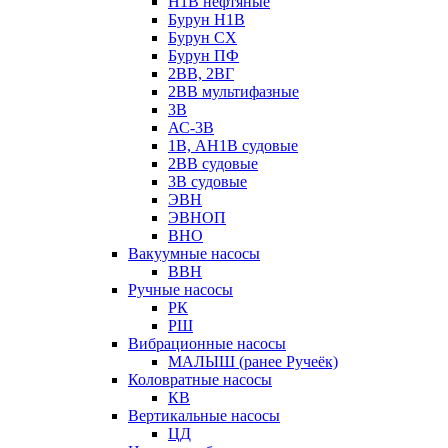
Н1В нефтяные
Бурун Н1В
Бурун СХ
Бурун ПФ
2ВВ, 2ВГ
2ВВ мультифазные
3В
АС-3В
1В, АН1В судовые
2ВВ судовые
3В судовые
ЭВН
ЭВНОП
ВНО
Вакуумные насосы
ВВН
Ручные насосы
РК
РШ
Вибрационные насосы
МАЛЫШ (ранее Ручеёк)
Коловратные насосы
КВ
Вертикальные насосы
ЦД