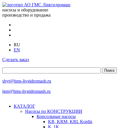
насосы и оборудование
производство и продажа
RU
EN
Сделать заказ
sbyt@hms-livgidromash.ru
lgm@hms-livgidromash.ru
КАТАЛОГ
Насосы по КОНСТРУКЦИИ
Консольные насосы
KR, KRM, KRL Kordis
К, 1К