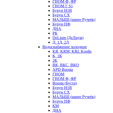
ГНОМ Ф, ФР
ГНОМ Г S1
Бурун Н1В
Бурун СХ
МАЛЫШ (ранее Ручеёк)
Бурун ПФ
ДНА
РК
DeLium (ДеЛиум)
Д, 1Д, 2Д
Водоснабжение холодное
KR, KRM, KRL Kordis
К, 1К
2К
ВК, ВКС, ВКО
APD Boosta
ГНОМ
ГНОМ Ф, ФР
Boosta (Буста)
Бурун Н1В
Бурун СХ
МАЛЫШ (ранее Ручеёк)
Бурун ПФ
КМ
ДНА