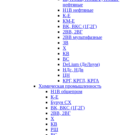
нефтяные
Н1В нефтяные
К-Е
КМ-Е
ВК, ВКС (1Г,2Г)
2ВВ, 2ВГ
2ВВ мультифазные
3В
Х
КВ
ВС
DeLium (ДеЛиум)
НДс, НДв
ЦН
КРГ, КРГЛ, КРГА
Химическая промышленность
Н1В общепром
К-Е
Бурун СХ
ВК, ВКС (1Г,2Г)
2ВВ, 2ВГ
Х
КВ
РШ
ВС