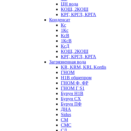
ЦН вода
КОШ, 2КОШ
КРГ, КРГЛ, КРГА
Конденсат
Кс
1Кс
КсВ
1КсВ
КсД
КОШ, 2КОШ
КРГ, КРГЛ, КРГА
Загрязненная вода
KR, KRM, KRL Kordis
ГНОМ
Н1В общепром
ГНОМ Ф, ФР
ГНОМ Г S1
Бурун Н1В
Бурун СХ
Бурун ПФ
ДНА
Sidus
СМ
СМС
СД