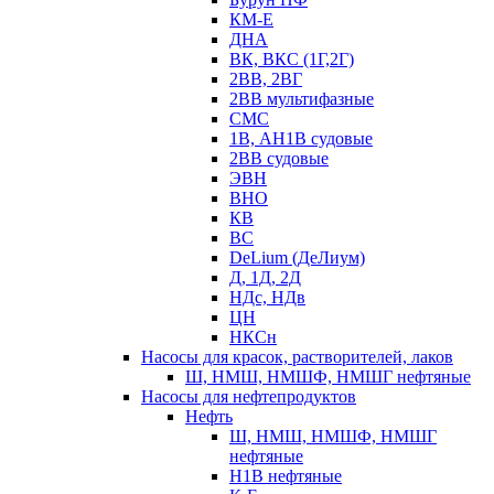
КМ-Е
ДНА
ВК, ВКС (1Г,2Г)
2ВВ, 2ВГ
2ВВ мультифазные
СМС
1В, АН1В судовые
2ВВ судовые
ЭВН
ВНО
КВ
ВС
DeLium (ДеЛиум)
Д, 1Д, 2Д
НДс, НДв
ЦН
НКСн
Насосы для красок, растворителей, лаков
Ш, НМШ, НМШФ, НМШГ нефтяные
Насосы для нефтепродуктов
Нефть
Ш, НМШ, НМШФ, НМШГ
нефтяные
Н1В нефтяные