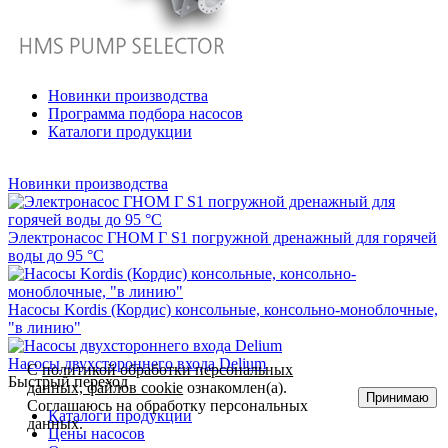
Новинки производства
Программа подбора насосов
Каталоги продукции
Новинки производства
Электронасос ГНОМ Г S1 погружной дренажный для горячей
воды до 95 °С
Насосы Kordis (Кордис) консольные, консольно-моноблочные,
"в линию"
Насосы двухстороннего входа Delium
С
политикой обработки персональных
Быстрый переход
данных, файлов cookie
ознакомлен(а).
Принимаю
Соглашаюсь на обработку персональных
Каталоги продукции
данных.
Цены насосов