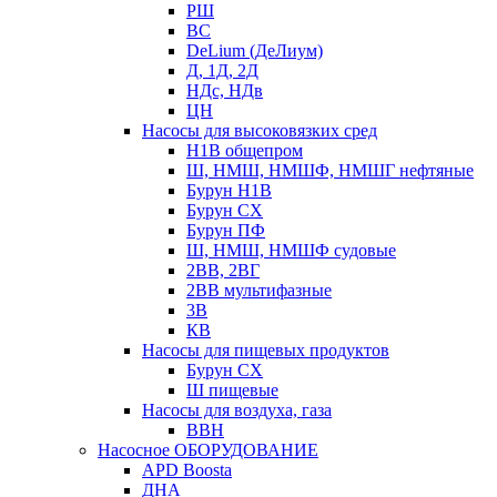
РШ
ВС
DeLium (ДеЛиум)
Д, 1Д, 2Д
НДс, НДв
ЦН
Насосы для высоковязких сред
Н1В общепром
Ш, НМШ, НМШФ, НМШГ нефтяные
Бурун Н1В
Бурун СХ
Бурун ПФ
Ш, НМШ, НМШФ судовые
2ВВ, 2ВГ
2ВВ мультифазные
3В
КВ
Насосы для пищевых продуктов
Бурун СХ
Ш пищевые
Насосы для воздуха, газа
ВВН
Насосное ОБОРУДОВАНИЕ
APD Boosta
ДНА