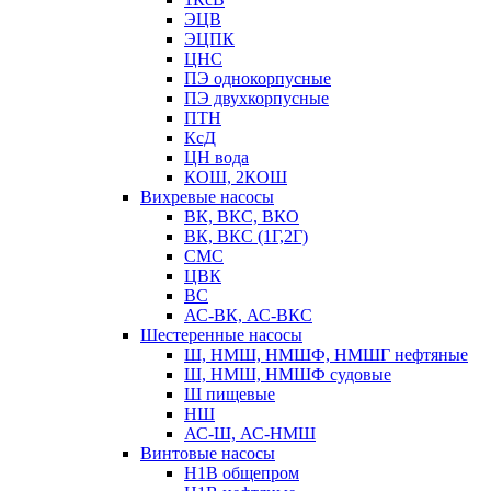
ЭЦВ
ЭЦПК
ЦНС
ПЭ однокорпусные
ПЭ двухкорпусные
ПТН
КсД
ЦН вода
КОШ, 2КОШ
Вихревые насосы
ВК, ВКС, ВКО
ВК, ВКС (1Г,2Г)
СМС
ЦВК
ВС
АС-ВК, АС-ВКС
Шестеренные насосы
Ш, НМШ, НМШФ, НМШГ нефтяные
Ш, НМШ, НМШФ судовые
Ш пищевые
НШ
АС-Ш, АС-НМШ
Винтовые насосы
Н1В общепром