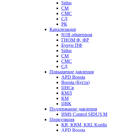
Sidus
СМ
СМС
СД
РК
Канализация
Н1В общепром
ГНОМ Ф, ФР
Бурун ПФ
Sidus
СМ
СМС
СД
Повышение давления
APD Boosta
Boosta (Буста)
ЦНСв
КМЛ
КМ
ЦВК
Поддержание давления
HMS Control SIDUS M
Циркуляция
KR, KRM, KRL Kordis
APD Boosta