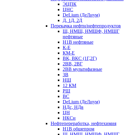
ЭЦПК
ЦНС
DeLium (ДеЛиум)
Д, 1Д, 2Д
Перекачка нефти/нефтепродуктов
Ш, НМШ, НМШФ, НМШГ
нефтяные
Н1В нефтяные
К-Е
КМ-Е
ВК, ВКС (1Г,2Г)
2ВВ, 2ВГ
2ВВ мультифазные
3В
НШ
12 КМ
РШ
ВС
DeLium (ДеЛиум)
НДс, НДв
ЦН
НКСн
Нефтепереработка, нефтехимия
Н1В общепром
Ш, НМШ, НМШФ, НМШГ