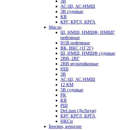
3В
АС-Ш, АС-НМШ
3В судовые
КВ
КРГ, КРГЛ, КРГА
Масло
Ш, НМШ, НМШФ, НМШГ
нефтяные
Н1В нефтяные
ВК, ВКС (1Г,2Г)
Ш, НМШ, НМШФ судовые
2ВВ, 2ВГ
2ВВ мультифазные
НШ
3В
АС-Ш, АС-НМШ
12 КМ
3В судовые
РК
КВ
РШ
DeLium (ДеЛиум)
КРГ, КРГЛ, КРГА
НКСн
Бензин, керосин