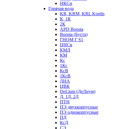
НКСн
Горячая вода
KR, KRM, KRL Kordis
К, 1К
2К
APD Boosta
Boosta (Буста)
ГНОМ Г S1
ЦНСв
КМЛ
КМ
Кс
1Кс
КсВ
1КсВ
ДНА
ЦВК
DeLium (ДеЛиум)
Д, 1Д, 2Д
ПТН
ПЭ двухкорпусные
ПЭ однокорпусные
ПД
КсД
СЭ