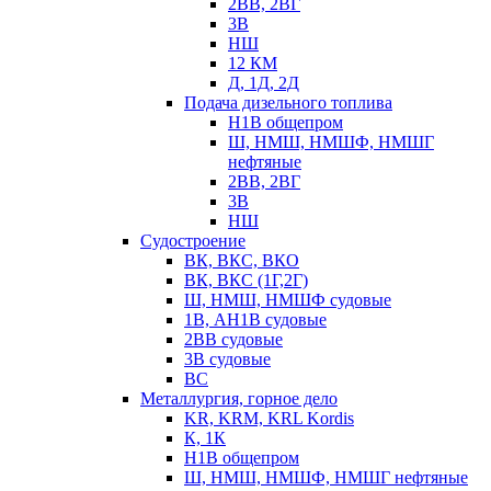
2ВВ, 2ВГ
3В
НШ
12 КМ
Д, 1Д, 2Д
Подача дизельного топлива
Н1В общепром
Ш, НМШ, НМШФ, НМШГ
нефтяные
2ВВ, 2ВГ
3В
НШ
Судостроение
ВК, ВКС, ВКО
ВК, ВКС (1Г,2Г)
Ш, НМШ, НМШФ судовые
1В, АН1В судовые
2ВВ судовые
3В судовые
ВС
Металлургия, горное дело
KR, KRM, KRL Kordis
К, 1К
Н1В общепром
Ш, НМШ, НМШФ, НМШГ нефтяные