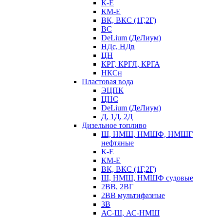
К-Е
КМ-Е
ВК, ВКС (1Г,2Г)
ВС
DeLium (ДеЛиум)
НДс, НДв
ЦН
КРГ, КРГЛ, КРГА
НКСн
Пластовая вода
ЭЦПК
ЦНС
DeLium (ДеЛиум)
Д, 1Д, 2Д
Дизельное топливо
Ш, НМШ, НМШФ, НМШГ
нефтяные
К-Е
КМ-Е
ВК, ВКС (1Г,2Г)
Ш, НМШ, НМШФ судовые
2ВВ, 2ВГ
2ВВ мультифазные
3В
АС-Ш, АС-НМШ