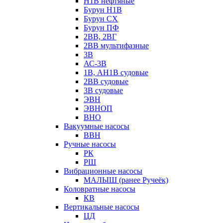
Н1В нефтяные
Бурун Н1В
Бурун СХ
Бурун ПФ
2ВВ, 2ВГ
2ВВ мультифазные
3В
АС-3В
1В, АН1В судовые
2ВВ судовые
3В судовые
ЭВН
ЭВНОП
ВНО
Вакуумные насосы
ВВН
Ручные насосы
РК
РШ
Вибрационные насосы
МАЛЫШ (ранее Ручеёк)
Коловратные насосы
КВ
Вертикальные насосы
ЦД