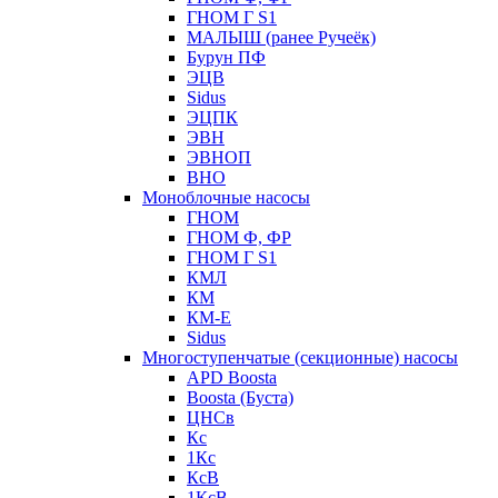
ГНОМ Г S1
МАЛЫШ (ранее Ручеёк)
Бурун ПФ
ЭЦВ
Sidus
ЭЦПК
ЭВН
ЭВНОП
ВНО
Моноблочные насосы
ГНОМ
ГНОМ Ф, ФР
ГНОМ Г S1
КМЛ
КМ
КМ-Е
Sidus
Многоступенчатые (секционные) насосы
APD Boosta
Boosta (Буста)
ЦНСв
Кс
1Кс
КсВ
1КсВ