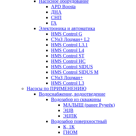
Насосное оборудование
APD Boosta
ДНА
СНП
ГА
Электроника и автоматика
HMS Control G
СУиЗ Лоцман+ L2
HMS Control L3.1
HMS Control L4
HMS Control ST
HMS Control HC
HMS Control SIDUS
HMS Control SIDUS M
СУиЗ Лоцман+
HMS Control L3
Насосы по ПРИМЕНЕНИЮ
Водоснабжение, водоотведение
Водозабор из скважины
МАЛЫШ (ранее Ручеёк)
ЭЦВ
ЭЦПК
Водозабор поверхностный
К, 1К
ГНОМ