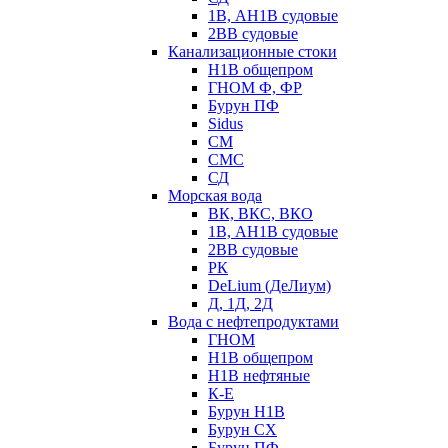
1В, АН1В судовые
2ВВ судовые
Канализационные стоки
Н1В общепром
ГНОМ Ф, ФР
Бурун ПФ
Sidus
СМ
СМС
СД
Морская вода
ВК, ВКС, ВКО
1В, АН1В судовые
2ВВ судовые
РК
DeLium (ДеЛиум)
Д, 1Д, 2Д
Вода с нефтепродуктами
ГНОМ
Н1В общепром
Н1В нефтяные
К-Е
Бурун Н1В
Бурун СХ
Бурун ПФ