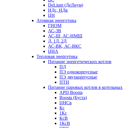
DeLium (ДеЛиум)
НДс, НДв
ЦН
Атомная энергетика
ГНОМ
АС-3В
АС-Ш, АС-НМШ
Д, 1Д, 2Д
АС-ВК, АС-ВКС
ЦНА
Тепловая энергетика
Питание энергетических котлов
ПД
ПЭ однокорпусные
ПЭ двухкорпусные
ПТН
Питание паровых котлов в котельных
APD Boosta
Boosta (Буста)
ЦНСв
Кс
1Кс
КсВ
1КсВ