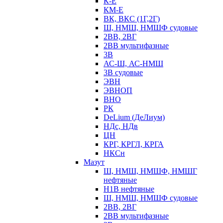
К-Е
КМ-Е
ВК, ВКС (1Г,2Г)
Ш, НМШ, НМШФ судовые
2ВВ, 2ВГ
2ВВ мультифазные
3В
АС-Ш, АС-НМШ
3В судовые
ЭВН
ЭВНОП
ВНО
РК
DeLium (ДеЛиум)
НДс, НДв
ЦН
КРГ, КРГЛ, КРГА
НКСн
Мазут
Ш, НМШ, НМШФ, НМШГ
нефтяные
Н1В нефтяные
Ш, НМШ, НМШФ судовые
2ВВ, 2ВГ
2ВВ мультифазные