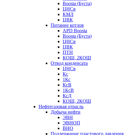
Boosta (Буста)
ЦНСв
КМЛ
ЦВК
Питание котлов
APD Boosta
Boosta (Буста)
ЦНСв
ЦВК
ПТН
КОШ, 2КОШ
Отвод конденсата
ЦНСв
Кс
1Кс
КсВ
1КсВ
КсД
КОШ, 2КОШ
Нефтегазовая отрасль
Добыча нефти
ЭВН
ЭВНОП
ВНО
Поддержание пластового давления