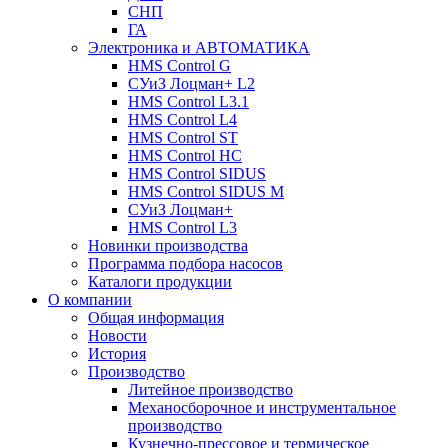
СНП
ГА
Электроника и АВТОМАТИКА
HMS Control G
СУиЗ Лоцман+ L2
HMS Control L3.1
HMS Control L4
HMS Control ST
HMS Control HC
HMS Control SIDUS
HMS Control SIDUS M
СУиЗ Лоцман+
HMS Control L3
Новинки производства
Программа подбора насосов
Каталоги продукции
О компании
Общая информация
Новости
История
Производство
Литейное производство
Механосборочное и инструментальное
производство
Кузнечно-прессовое и термическое