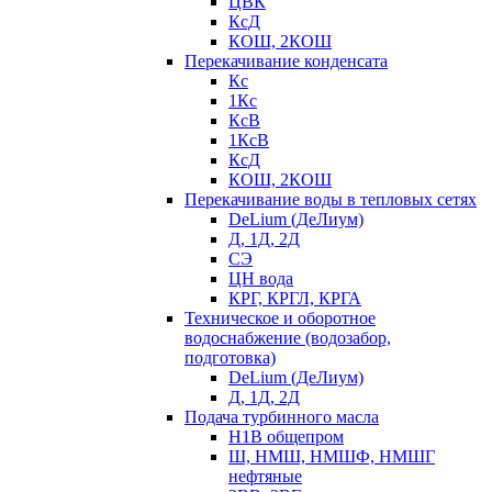
ЦВК
КсД
КОШ, 2КОШ
Перекачивание конденсата
Кс
1Кс
КсВ
1КсВ
КсД
КОШ, 2КОШ
Перекачивание воды в тепловых сетях
DeLium (ДеЛиум)
Д, 1Д, 2Д
СЭ
ЦН вода
КРГ, КРГЛ, КРГА
Техническое и оборотное
водоснабжение (водозабор,
подготовка)
DeLium (ДеЛиум)
Д, 1Д, 2Д
Подача турбинного масла
Н1В общепром
Ш, НМШ, НМШФ, НМШГ
нефтяные