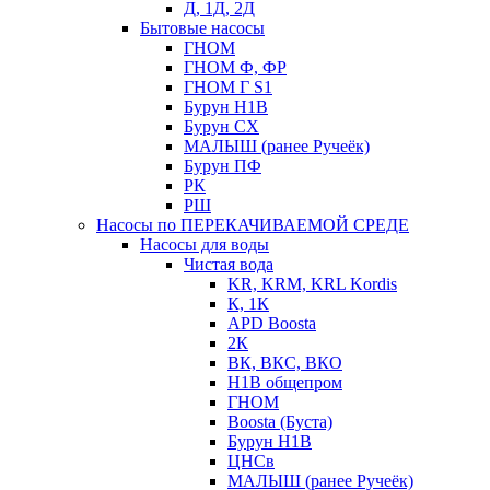
Д, 1Д, 2Д
Бытовые насосы
ГНОМ
ГНОМ Ф, ФР
ГНОМ Г S1
Бурун Н1В
Бурун СХ
МАЛЫШ (ранее Ручеёк)
Бурун ПФ
РК
РШ
Насосы по ПЕРЕКАЧИВАЕМОЙ СРЕДЕ
Насосы для воды
Чистая вода
KR, KRM, KRL Kordis
К, 1К
APD Boosta
2К
ВК, ВКС, ВКО
Н1В общепром
ГНОМ
Boosta (Буста)
Бурун Н1В
ЦНСв
МАЛЫШ (ранее Ручеёк)