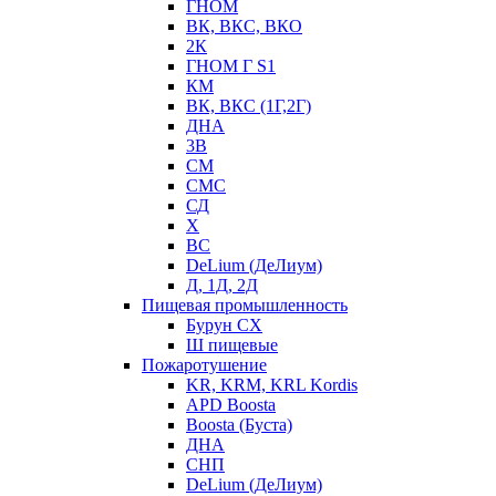
ГНОМ
ВК, ВКС, ВКО
2К
ГНОМ Г S1
КМ
ВК, ВКС (1Г,2Г)
ДНА
3В
СМ
СМС
СД
Х
ВС
DeLium (ДеЛиум)
Д, 1Д, 2Д
Пищевая промышленность
Бурун СХ
Ш пищевые
Пожаротушение
KR, KRM, KRL Kordis
APD Boosta
Boosta (Буста)
ДНА
СНП
DeLium (ДеЛиум)