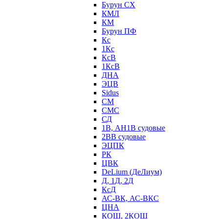
Бурун СХ
КМЛ
КМ
Бурун ПФ
Кс
1Кс
КсВ
1КсВ
ДНА
ЭЦВ
Sidus
СМ
СМС
СД
1В, АН1В судовые
2ВВ судовые
ЭЦПК
РК
ЦВК
DeLium (ДеЛиум)
Д, 1Д, 2Д
КсД
АС-ВК, АС-ВКС
ЦНА
КОШ, 2КОШ