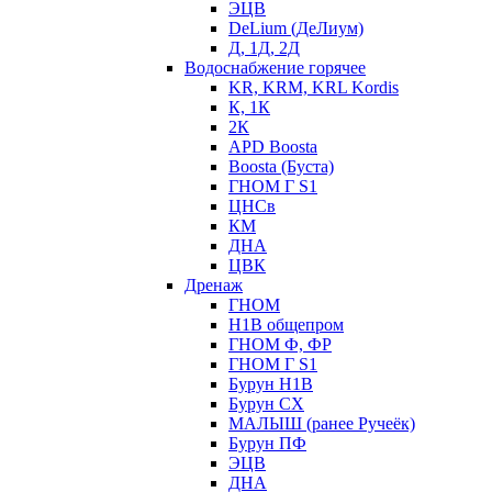
ЭЦВ
DeLium (ДеЛиум)
Д, 1Д, 2Д
Водоснабжение горячее
KR, KRM, KRL Kordis
К, 1К
2К
APD Boosta
Boosta (Буста)
ГНОМ Г S1
ЦНСв
КМ
ДНА
ЦВК
Дренаж
ГНОМ
Н1В общепром
ГНОМ Ф, ФР
ГНОМ Г S1
Бурун Н1В
Бурун СХ
МАЛЫШ (ранее Ручеёк)
Бурун ПФ
ЭЦВ
ДНА