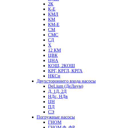
2К
К-Е
КМЛ
КМ
КМ-Е
СМ
СМС
СД
Х
12 КМ
ЦВК
ЦНА
КОШ, 2КОШ
КРГ, КРГЛ, КРГА
НКСн
Двухстороннего входа насосы
DeLium (ДеЛиум)
Д, 1Д, 2Д
НДс, НДв
ЦН
ПД
СЭ
Погружные насосы
ГНОМ
ГНОМ Ф, ФР