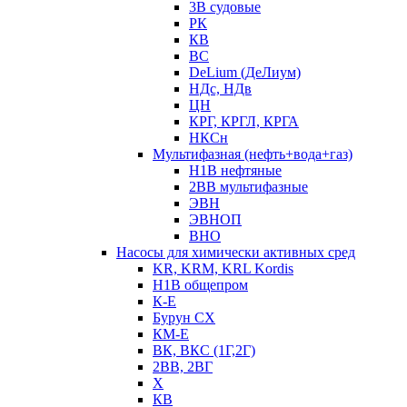
3В судовые
РК
КВ
ВС
DeLium (ДеЛиум)
НДс, НДв
ЦН
КРГ, КРГЛ, КРГА
НКСн
Мультифазная (нефть+вода+газ)
Н1В нефтяные
2ВВ мультифазные
ЭВН
ЭВНОП
ВНО
Насосы для химически активных сред
KR, KRM, KRL Kordis
Н1В общепром
К-Е
Бурун СХ
КМ-Е
ВК, ВКС (1Г,2Г)
2ВВ, 2ВГ
Х
КВ