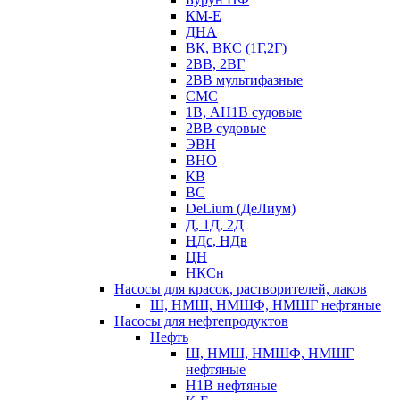
КМ-Е
ДНА
ВК, ВКС (1Г,2Г)
2ВВ, 2ВГ
2ВВ мультифазные
СМС
1В, АН1В судовые
2ВВ судовые
ЭВН
ВНО
КВ
ВС
DeLium (ДеЛиум)
Д, 1Д, 2Д
НДс, НДв
ЦН
НКСн
Насосы для красок, растворителей, лаков
Ш, НМШ, НМШФ, НМШГ нефтяные
Насосы для нефтепродуктов
Нефть
Ш, НМШ, НМШФ, НМШГ
нефтяные
Н1В нефтяные