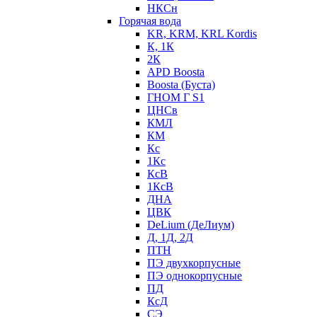
НКСн
Горячая вода
KR, KRM, KRL Kordis
К, 1К
2К
APD Boosta
Boosta (Буста)
ГНОМ Г S1
ЦНСв
КМЛ
КМ
Кс
1Кс
КсВ
1КсВ
ДНА
ЦВК
DeLium (ДеЛиум)
Д, 1Д, 2Д
ПТН
ПЭ двухкорпусные
ПЭ однокорпусные
ПД
КсД
СЭ