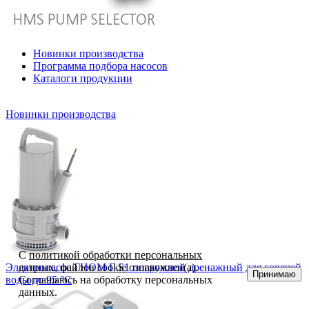
Новинки производства
Программа подбора насосов
Каталоги продукции
Новинки производства
С
политикой обработки персональных
Электронасос ГНОМ Г S1 погружной дренажный для горячей
данных, файлов cookie
ознакомлен(а).
Принимаю
воды до 95 °С
Соглашаюсь на обработку персональных
данных.