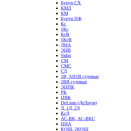
Бурун СХ
КМЛ
КМ
Бурун ПФ
Кс
1Кс
КсВ
1КсВ
ДНА
ЭЦВ
Sidus
СМ
СМС
СД
1В, АН1В судовые
2ВВ судовые
ЭЦПК
РК
ЦВК
DeLium (ДеЛиум)
Д, 1Д, 2Д
КсД
АС-ВК, АС-ВКС
ЦНА
КОШ, 2КОШ