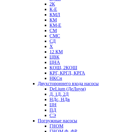
2К
К-Е
КМЛ
КМ
КМ-Е
СМ
СМС
СД
Х
12 КМ
ЦВК
ЦНА
КОШ, 2КОШ
КРГ, КРГЛ, КРГА
НКСн
Двухстороннего входа насосы
DeLium (ДеЛиум)
Д, 1Д, 2Д
НДс, НДв
ЦН
ПД
СЭ
Погружные насосы
ГНОМ
ГНОМ Ф, ФР