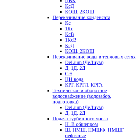
ЦВК
КсД
КОШ, 2КОШ
Перекачивание конденсата
Кс
1Кс
КсВ
1КсВ
КсД
КОШ, 2КОШ
Перекачивание воды в тепловых сетях
DeLium (ДеЛиум)
Д, 1Д, 2Д
СЭ
ЦН вода
КРГ, КРГЛ, КРГА
Техническое и оборотное
водоснабжение (водозабор,
подготовка)
DeLium (ДеЛиум)
Д, 1Д, 2Д
Подача турбинного масла
Н1В общепром
Ш, НМШ, НМШФ, НМШГ
нефтяные