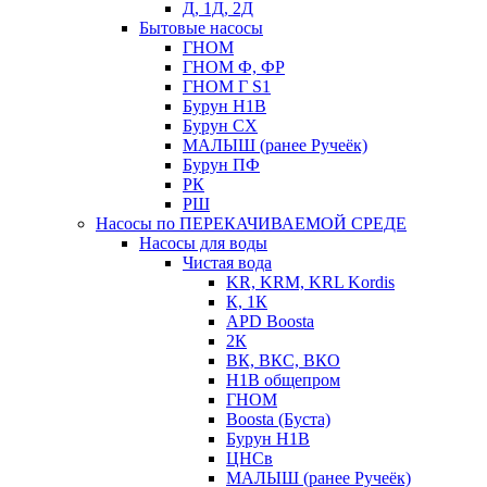
Д, 1Д, 2Д
Бытовые насосы
ГНОМ
ГНОМ Ф, ФР
ГНОМ Г S1
Бурун Н1В
Бурун СХ
МАЛЫШ (ранее Ручеёк)
Бурун ПФ
РК
РШ
Насосы по ПЕРЕКАЧИВАЕМОЙ СРЕДЕ
Насосы для воды
Чистая вода
KR, KRM, KRL Kordis
К, 1К
APD Boosta
2К
ВК, ВКС, ВКО
Н1В общепром
ГНОМ
Boosta (Буста)
Бурун Н1В
ЦНСв
МАЛЫШ (ранее Ручеёк)