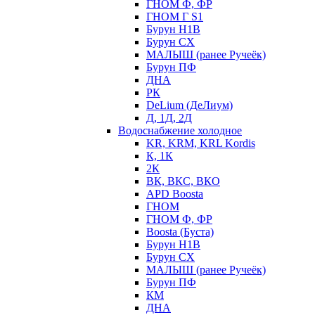
ГНОМ Ф, ФР
ГНОМ Г S1
Бурун Н1В
Бурун СХ
МАЛЫШ (ранее Ручеёк)
Бурун ПФ
ДНА
РК
DeLium (ДеЛиум)
Д, 1Д, 2Д
Водоснабжение холодное
KR, KRM, KRL Kordis
К, 1К
2К
ВК, ВКС, ВКО
APD Boosta
ГНОМ
ГНОМ Ф, ФР
Boosta (Буста)
Бурун Н1В
Бурун СХ
МАЛЫШ (ранее Ручеёк)
Бурун ПФ
КМ
ДНА