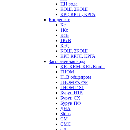
ЦН вода
КОШ, 2КОШ
КРГ, КРГЛ, КРГА
Конденсат
Кс
1Кс
КсВ
1КсВ
КсД
КОШ, 2КОШ
КРГ, КРГЛ, КРГА
Загрязненная вода
KR, KRM, KRL Kordis
ГНОМ
Н1В общепром
ГНОМ Ф, ФР
ГНОМ Г S1
Бурун Н1В
Бурун СХ
Бурун ПФ
ДНА
Sidus
СМ
СМС
СД