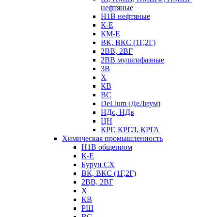
нефтяные
Н1В нефтяные
К-Е
КМ-Е
ВК, ВКС (1Г,2Г)
2ВВ, 2ВГ
2ВВ мультифазные
3В
Х
КВ
ВС
DeLium (ДеЛиум)
НДс, НДв
ЦН
КРГ, КРГЛ, КРГА
Химическая промышленность
Н1В общепром
К-Е
Бурун СХ
ВК, ВКС (1Г,2Г)
2ВВ, 2ВГ
Х
КВ
РШ
ВС