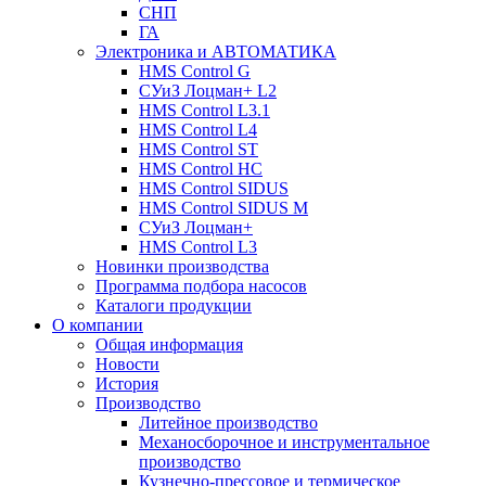
СНП
ГА
Электроника и АВТОМАТИКА
HMS Control G
СУиЗ Лоцман+ L2
HMS Control L3.1
HMS Control L4
HMS Control ST
HMS Control HC
HMS Control SIDUS
HMS Control SIDUS M
СУиЗ Лоцман+
HMS Control L3
Новинки производства
Программа подбора насосов
Каталоги продукции
О компании
Общая информация
Новости
История
Производство
Литейное производство
Механосборочное и инструментальное
производство
Кузнечно-прессовое и термическое