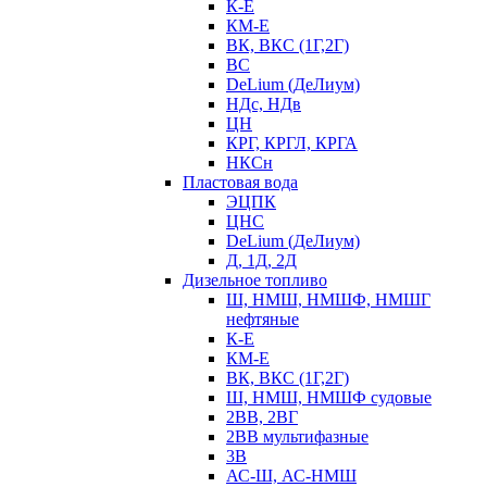
К-Е
КМ-Е
ВК, ВКС (1Г,2Г)
ВС
DeLium (ДеЛиум)
НДс, НДв
ЦН
КРГ, КРГЛ, КРГА
НКСн
Пластовая вода
ЭЦПК
ЦНС
DeLium (ДеЛиум)
Д, 1Д, 2Д
Дизельное топливо
Ш, НМШ, НМШФ, НМШГ
нефтяные
К-Е
КМ-Е
ВК, ВКС (1Г,2Г)
Ш, НМШ, НМШФ судовые
2ВВ, 2ВГ
2ВВ мультифазные
3В
АС-Ш, АС-НМШ