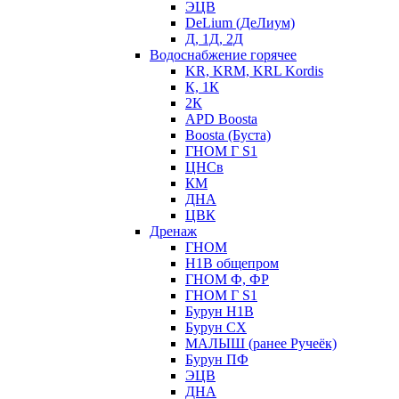
ЭЦВ
DeLium (ДеЛиум)
Д, 1Д, 2Д
Водоснабжение горячее
KR, KRM, KRL Kordis
К, 1К
2К
APD Boosta
Boosta (Буста)
ГНОМ Г S1
ЦНСв
КМ
ДНА
ЦВК
Дренаж
ГНОМ
Н1В общепром
ГНОМ Ф, ФР
ГНОМ Г S1
Бурун Н1В
Бурун СХ
МАЛЫШ (ранее Ручеёк)
Бурун ПФ
ЭЦВ
ДНА