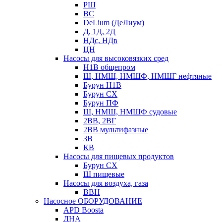
РШ
ВС
DeLium (ДеЛиум)
Д, 1Д, 2Д
НДс, НДв
ЦН
Насосы для высоковязких сред
Н1В общепром
Ш, НМШ, НМШФ, НМШГ нефтяные
Бурун Н1В
Бурун СХ
Бурун ПФ
Ш, НМШ, НМШФ судовые
2ВВ, 2ВГ
2ВВ мультифазные
3В
КВ
Насосы для пищевых продуктов
Бурун СХ
Ш пищевые
Насосы для воздуха, газа
ВВН
Насосное ОБОРУДОВАНИЕ
APD Boosta
ДНА