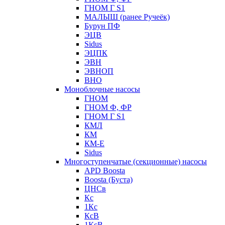
ГНОМ Г S1
МАЛЫШ (ранее Ручеёк)
Бурун ПФ
ЭЦВ
Sidus
ЭЦПК
ЭВН
ЭВНОП
ВНО
Моноблочные насосы
ГНОМ
ГНОМ Ф, ФР
ГНОМ Г S1
КМЛ
КМ
КМ-Е
Sidus
Многоступенчатые (секционные) насосы
APD Boosta
Boosta (Буста)
ЦНСв
Кс
1Кс
КсВ
1КсВ