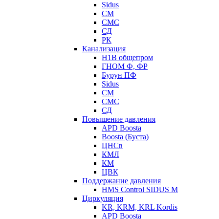
Sidus
СМ
СМС
СД
РК
Канализация
Н1В общепром
ГНОМ Ф, ФР
Бурун ПФ
Sidus
СМ
СМС
СД
Повышение давления
APD Boosta
Boosta (Буста)
ЦНСв
КМЛ
КМ
ЦВК
Поддержание давления
HMS Control SIDUS M
Циркуляция
KR, KRM, KRL Kordis
APD Boosta