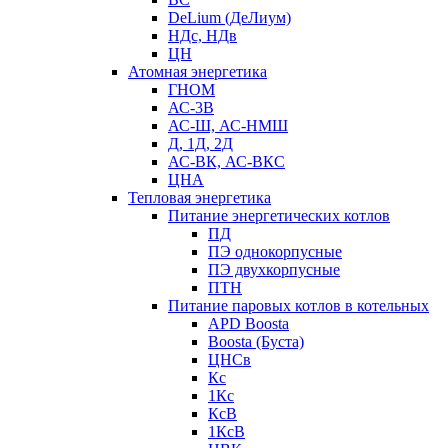
DeLium (ДеЛиум)
НДс, НДв
ЦН
Атомная энергетика
ГНОМ
АС-3В
АС-Ш, АС-НМШ
Д, 1Д, 2Д
АС-ВК, АС-ВКС
ЦНА
Тепловая энергетика
Питание энергетических котлов
ПД
ПЭ однокорпусные
ПЭ двухкорпусные
ПТН
Питание паровых котлов в котельных
APD Boosta
Boosta (Буста)
ЦНСв
Кс
1Кс
КсВ
1КсВ