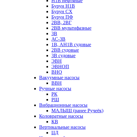
Н1В нефтяные
Бурун Н1В
Бурун СХ
Бурун ПФ
2ВВ, 2ВГ
2ВВ мультифазные
3В
АС-3В
1В, АН1В судовые
2ВВ судовые
3В судовые
ЭВН
ЭВНОП
ВНО
Вакуумные насосы
ВВН
Ручные насосы
РК
РШ
Вибрационные насосы
МАЛЫШ (ранее Ручеёк)
Коловратные насосы
КВ
Вертикальные насосы
ЦД