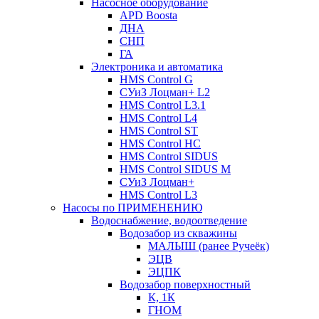
Насосное оборудование
APD Boosta
ДНА
СНП
ГА
Электроника и автоматика
HMS Control G
СУиЗ Лоцман+ L2
HMS Control L3.1
HMS Control L4
HMS Control ST
HMS Control HC
HMS Control SIDUS
HMS Control SIDUS M
СУиЗ Лоцман+
HMS Control L3
Насосы по ПРИМЕНЕНИЮ
Водоснабжение, водоотведение
Водозабор из скважины
МАЛЫШ (ранее Ручеёк)
ЭЦВ
ЭЦПК
Водозабор поверхностный
К, 1К
ГНОМ