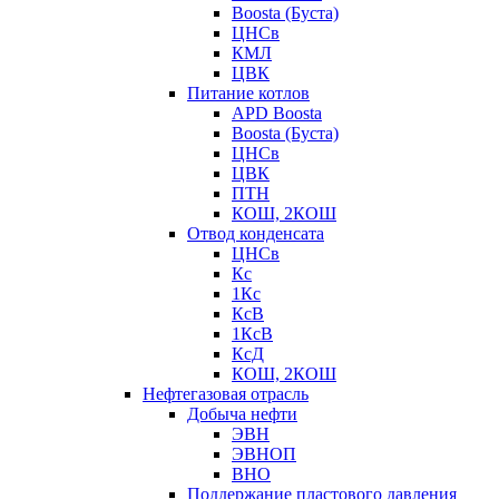
Boosta (Буста)
ЦНСв
КМЛ
ЦВК
Питание котлов
APD Boosta
Boosta (Буста)
ЦНСв
ЦВК
ПТН
КОШ, 2КОШ
Отвод конденсата
ЦНСв
Кс
1Кс
КсВ
1КсВ
КсД
КОШ, 2КОШ
Нефтегазовая отрасль
Добыча нефти
ЭВН
ЭВНОП
ВНО
Поддержание пластового давления