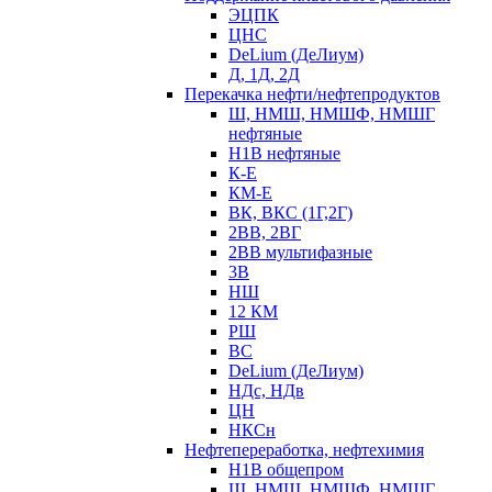
ЭЦПК
ЦНС
DeLium (ДеЛиум)
Д, 1Д, 2Д
Перекачка нефти/нефтепродуктов
Ш, НМШ, НМШФ, НМШГ
нефтяные
Н1В нефтяные
К-Е
КМ-Е
ВК, ВКС (1Г,2Г)
2ВВ, 2ВГ
2ВВ мультифазные
3В
НШ
12 КМ
РШ
ВС
DeLium (ДеЛиум)
НДс, НДв
ЦН
НКСн
Нефтепереработка, нефтехимия
Н1В общепром
Ш, НМШ, НМШФ, НМШГ