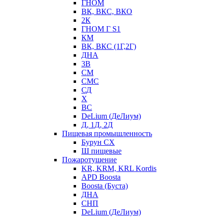
ГНОМ
ВК, ВКС, ВКО
2К
ГНОМ Г S1
КМ
ВК, ВКС (1Г,2Г)
ДНА
3В
СМ
СМС
СД
Х
ВС
DeLium (ДеЛиум)
Д, 1Д, 2Д
Пищевая промышленность
Бурун СХ
Ш пищевые
Пожаротушение
KR, KRM, KRL Kordis
APD Boosta
Boosta (Буста)
ДНА
СНП
DeLium (ДеЛиум)