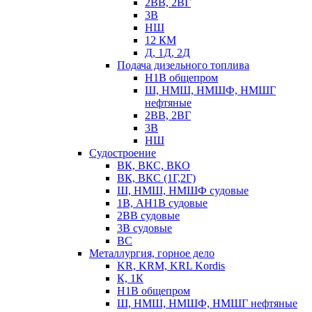
2ВВ, 2ВГ
3В
НШ
12 КМ
Д, 1Д, 2Д
Подача дизельного топлива
Н1В общепром
Ш, НМШ, НМШФ, НМШГ
нефтяные
2ВВ, 2ВГ
3В
НШ
Судостроение
ВК, ВКС, ВКО
ВК, ВКС (1Г,2Г)
Ш, НМШ, НМШФ судовые
1В, АН1В судовые
2ВВ судовые
3В судовые
ВС
Металлургия, горное дело
KR, KRM, KRL Kordis
К, 1К
Н1В общепром
Ш, НМШ, НМШФ, НМШГ нефтяные