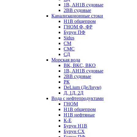
1В, АН1В судовые
2ВВ судовые
Канализационные стоки
Н1В общепром
ГНОМ Ф, ФР
Бурун ПФ
Sidus
СМ
СМС
СД
Морская вода
ВК, ВКС, ВКО
1В, АН1В судовые
2ВВ судовые
РК
DeLium (ДеЛиум)
Д, 1Д, 2Д
Вода с нефтепродуктами
ГНОМ
Н1В общепром
Н1В нефтяные
К-Е
Бурун Н1В
Бурун СХ
Бурун ПФ