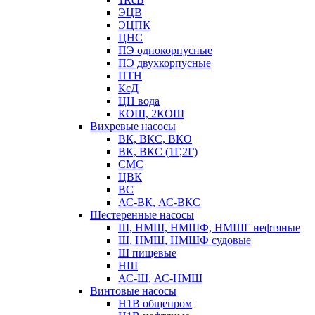
ЭЦВ
ЭЦПК
ЦНС
ПЭ однокорпусные
ПЭ двухкорпусные
ПТН
КсД
ЦН вода
КОШ, 2КОШ
Вихревые насосы
ВК, ВКС, ВКО
ВК, ВКС (1Г,2Г)
СМС
ЦВК
ВС
АС-ВК, АС-ВКС
Шестеренные насосы
Ш, НМШ, НМШФ, НМШГ нефтяные
Ш, НМШ, НМШФ судовые
Ш пищевые
НШ
АС-Ш, АС-НМШ
Винтовые насосы
Н1В общепром