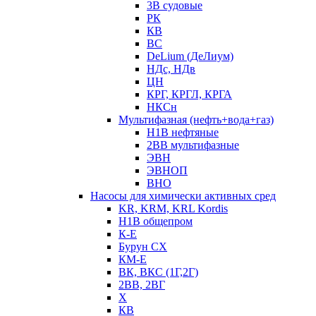
3В судовые
РК
КВ
ВС
DeLium (ДеЛиум)
НДс, НДв
ЦН
КРГ, КРГЛ, КРГА
НКСн
Мультифазная (нефть+вода+газ)
Н1В нефтяные
2ВВ мультифазные
ЭВН
ЭВНОП
ВНО
Насосы для химически активных сред
KR, KRM, KRL Kordis
Н1В общепром
К-Е
Бурун СХ
КМ-Е
ВК, ВКС (1Г,2Г)
2ВВ, 2ВГ
Х
КВ