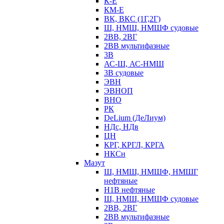
К-Е
КМ-Е
ВК, ВКС (1Г,2Г)
Ш, НМШ, НМШФ судовые
2ВВ, 2ВГ
2ВВ мультифазные
3В
АС-Ш, АС-НМШ
3В судовые
ЭВН
ЭВНОП
ВНО
РК
DeLium (ДеЛиум)
НДс, НДв
ЦН
КРГ, КРГЛ, КРГА
НКСн
Мазут
Ш, НМШ, НМШФ, НМШГ
нефтяные
Н1В нефтяные
Ш, НМШ, НМШФ судовые
2ВВ, 2ВГ
2ВВ мультифазные