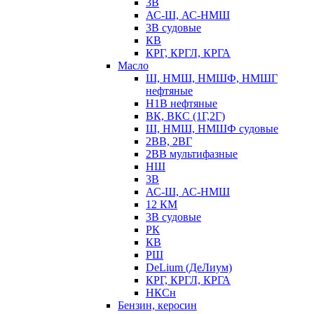
3В
АС-Ш, АС-НМШ
3В судовые
КВ
КРГ, КРГЛ, КРГА
Масло
Ш, НМШ, НМШФ, НМШГ
нефтяные
Н1В нефтяные
ВК, ВКС (1Г,2Г)
Ш, НМШ, НМШФ судовые
2ВВ, 2ВГ
2ВВ мультифазные
НШ
3В
АС-Ш, АС-НМШ
12 КМ
3В судовые
РК
КВ
РШ
DeLium (ДеЛиум)
КРГ, КРГЛ, КРГА
НКСн
Бензин, керосин