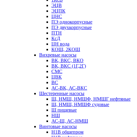
ЭЦВ
ЭЦПК
ЦНС
ПЭ однокорпусные
ПЭ двухкорпусные
ПТН
КсД
ЦН вода
КОШ, 2КОШ
Вихревые насосы
ВК, ВКС, ВКО
ВК, ВКС (1Г,2Г)
СМС
ЦВК
ВС
АС-ВК, АС-ВКС
Шестеренные насосы
Ш, НМШ, НМШФ, НМШГ нефтяные
Ш, НМШ, НМШФ судовые
Ш пищевые
НШ
АС-Ш, АС-НМШ
Винтовые насосы
Н1В общепром