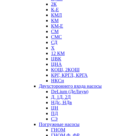
2К
К-Е
КМЛ
КМ
КМ-Е
СМ
СМС
СД
Х
12 КМ
ЦВК
ЦНА
КОШ, 2КОШ
КРГ, КРГЛ, КРГА
НКСн
Двухстороннего входа насосы
DeLium (ДеЛиум)
Д, 1Д, 2Д
НДс, НДв
ЦН
ПД
СЭ
Погружные насосы
ГНОМ
ГНОМ Ф, ФР