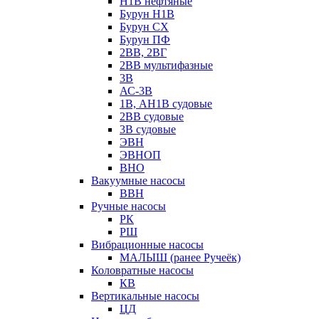
Н1В нефтяные
Бурун Н1В
Бурун СХ
Бурун ПФ
2ВВ, 2ВГ
2ВВ мультифазные
3В
АС-3В
1В, АН1В судовые
2ВВ судовые
3В судовые
ЭВН
ЭВНОП
ВНО
Вакуумные насосы
ВВН
Ручные насосы
РК
РШ
Вибрационные насосы
МАЛЫШ (ранее Ручеёк)
Коловратные насосы
КВ
Вертикальные насосы
ЦД