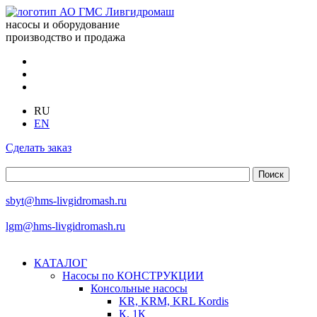
насосы и оборудование
производство и продажа
RU
EN
Сделать заказ
sbyt@hms-livgidromash.ru
lgm@hms-livgidromash.ru
КАТАЛОГ
Насосы по КОНСТРУКЦИИ
Консольные насосы
KR, KRM, KRL Kordis
К, 1К