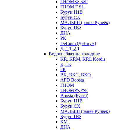
ГНОМ Ф, ФР
ГНОМ Г S1
Бурун Н1В
Бурун СХ
МАЛЫШ (ранее Ручеёк)
Бурун ПФ
ДНА
РК
DeLium (ДеЛиум)
Д, 1Д, 2Д
Водоснабжение холодное
KR, KRM, KRL Kordis
К, 1К
2К
ВК, ВКС, ВКО
APD Boosta
ГНОМ
ГНОМ Ф, ФР
Boosta (Буста)
Бурун Н1В
Бурун СХ
МАЛЫШ (ранее Ручеёк)
Бурун ПФ
КМ
ДНА