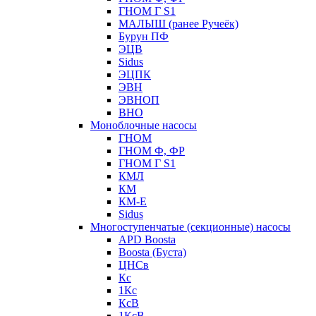
ГНОМ Г S1
МАЛЫШ (ранее Ручеёк)
Бурун ПФ
ЭЦВ
Sidus
ЭЦПК
ЭВН
ЭВНОП
ВНО
Моноблочные насосы
ГНОМ
ГНОМ Ф, ФР
ГНОМ Г S1
КМЛ
КМ
КМ-Е
Sidus
Многоступенчатые (секционные) насосы
APD Boosta
Boosta (Буста)
ЦНСв
Кс
1Кс
КсВ
1КсВ