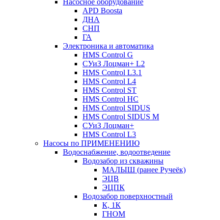
Насосное оборудование
APD Boosta
ДНА
СНП
ГА
Электроника и автоматика
HMS Control G
СУиЗ Лоцман+ L2
HMS Control L3.1
HMS Control L4
HMS Control ST
HMS Control HC
HMS Control SIDUS
HMS Control SIDUS M
СУиЗ Лоцман+
HMS Control L3
Насосы по ПРИМЕНЕНИЮ
Водоснабжение, водоотведение
Водозабор из скважины
МАЛЫШ (ранее Ручеёк)
ЭЦВ
ЭЦПК
Водозабор поверхностный
К, 1К
ГНОМ