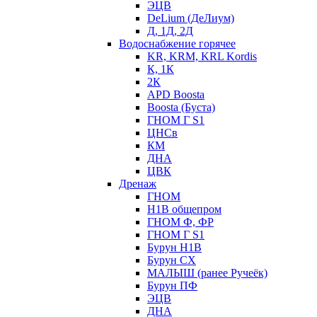
ЭЦВ
DeLium (ДеЛиум)
Д, 1Д, 2Д
Водоснабжение горячее
KR, KRM, KRL Kordis
К, 1К
2К
APD Boosta
Boosta (Буста)
ГНОМ Г S1
ЦНСв
КМ
ДНА
ЦВК
Дренаж
ГНОМ
Н1В общепром
ГНОМ Ф, ФР
ГНОМ Г S1
Бурун Н1В
Бурун СХ
МАЛЫШ (ранее Ручеёк)
Бурун ПФ
ЭЦВ
ДНА