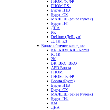
ГНОМ Ф, ФР
ГНОМ Г S1
Бурун Н1В
Бурун СХ
МАЛЫШ (ранее Ручеёк)
Бурун ПФ
ДНА
РК
DeLium (ДеЛиум)
Д, 1Д, 2Д
Водоснабжение холодное
KR, KRM, KRL Kordis
К, 1К
2К
ВК, ВКС, ВКО
APD Boosta
ГНОМ
ГНОМ Ф, ФР
Boosta (Буста)
Бурун Н1В
Бурун СХ
МАЛЫШ (ранее Ручеёк)
Бурун ПФ
КМ
ДНА