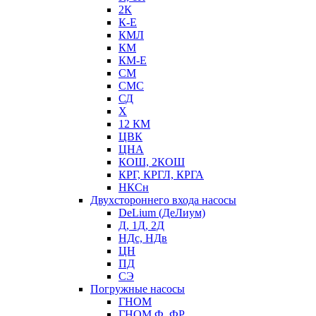
2К
К-Е
КМЛ
КМ
КМ-Е
СМ
СМС
СД
Х
12 КМ
ЦВК
ЦНА
КОШ, 2КОШ
КРГ, КРГЛ, КРГА
НКСн
Двухстороннего входа насосы
DeLium (ДеЛиум)
Д, 1Д, 2Д
НДс, НДв
ЦН
ПД
СЭ
Погружные насосы
ГНОМ
ГНОМ Ф, ФР