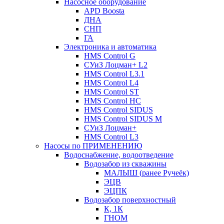
Насосное оборудование
APD Boosta
ДНА
СНП
ГА
Электроника и автоматика
HMS Control G
СУиЗ Лоцман+ L2
HMS Control L3.1
HMS Control L4
HMS Control ST
HMS Control HC
HMS Control SIDUS
HMS Control SIDUS M
СУиЗ Лоцман+
HMS Control L3
Насосы по ПРИМЕНЕНИЮ
Водоснабжение, водоотведение
Водозабор из скважины
МАЛЫШ (ранее Ручеёк)
ЭЦВ
ЭЦПК
Водозабор поверхностный
К, 1К
ГНОМ