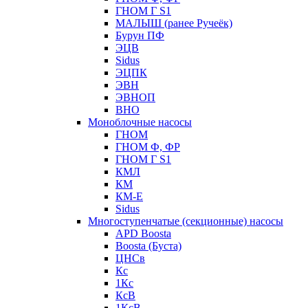
ГНОМ Г S1
МАЛЫШ (ранее Ручеёк)
Бурун ПФ
ЭЦВ
Sidus
ЭЦПК
ЭВН
ЭВНОП
ВНО
Моноблочные насосы
ГНОМ
ГНОМ Ф, ФР
ГНОМ Г S1
КМЛ
КМ
КМ-Е
Sidus
Многоступенчатые (секционные) насосы
APD Boosta
Boosta (Буста)
ЦНСв
Кс
1Кс
КсВ
1КсВ