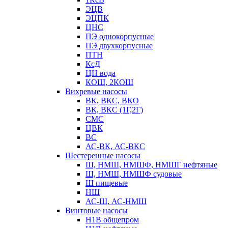
ЭЦВ
ЭЦПК
ЦНС
ПЭ однокорпусные
ПЭ двухкорпусные
ПТН
КсД
ЦН вода
КОШ, 2КОШ
Вихревые насосы
ВК, ВКС, ВКО
ВК, ВКС (1Г,2Г)
СМС
ЦВК
ВС
АС-ВК, АС-ВКС
Шестеренные насосы
Ш, НМШ, НМШФ, НМШГ нефтяные
Ш, НМШ, НМШФ судовые
Ш пищевые
НШ
АС-Ш, АС-НМШ
Винтовые насосы
Н1В общепром