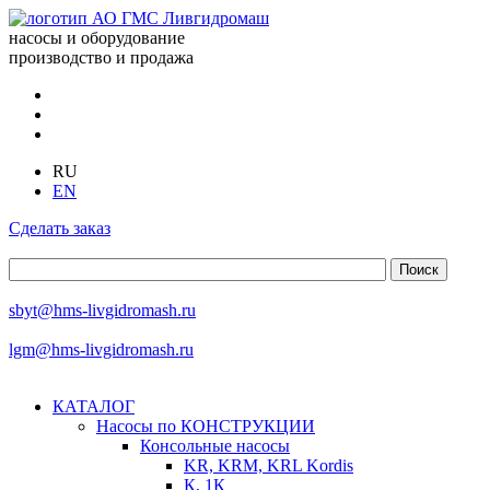
насосы и оборудование
производство и продажа
RU
EN
Сделать заказ
sbyt@hms-livgidromash.ru
lgm@hms-livgidromash.ru
КАТАЛОГ
Насосы по КОНСТРУКЦИИ
Консольные насосы
KR, KRM, KRL Kordis
К, 1К