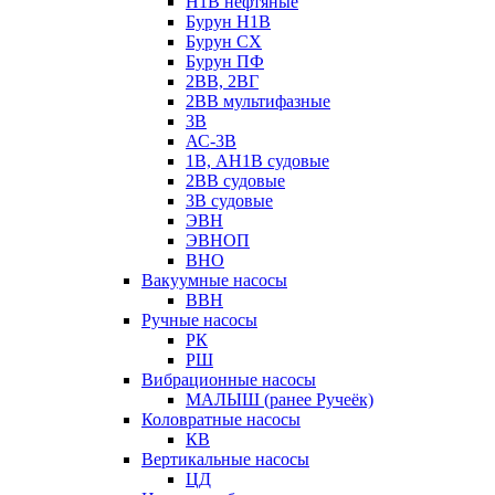
Н1В нефтяные
Бурун Н1В
Бурун СХ
Бурун ПФ
2ВВ, 2ВГ
2ВВ мультифазные
3В
АС-3В
1В, АН1В судовые
2ВВ судовые
3В судовые
ЭВН
ЭВНОП
ВНО
Вакуумные насосы
ВВН
Ручные насосы
РК
РШ
Вибрационные насосы
МАЛЫШ (ранее Ручеёк)
Коловратные насосы
КВ
Вертикальные насосы
ЦД