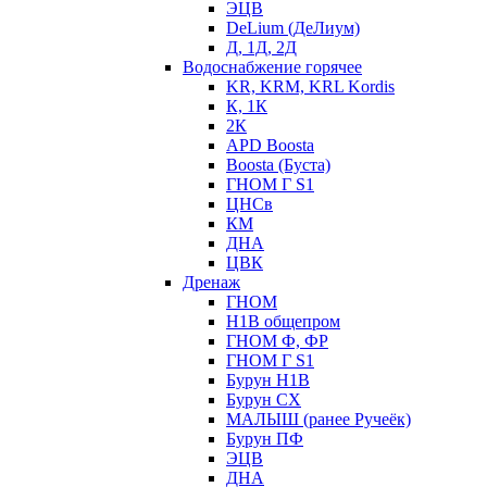
ЭЦВ
DeLium (ДеЛиум)
Д, 1Д, 2Д
Водоснабжение горячее
KR, KRM, KRL Kordis
К, 1К
2К
APD Boosta
Boosta (Буста)
ГНОМ Г S1
ЦНСв
КМ
ДНА
ЦВК
Дренаж
ГНОМ
Н1В общепром
ГНОМ Ф, ФР
ГНОМ Г S1
Бурун Н1В
Бурун СХ
МАЛЫШ (ранее Ручеёк)
Бурун ПФ
ЭЦВ
ДНА