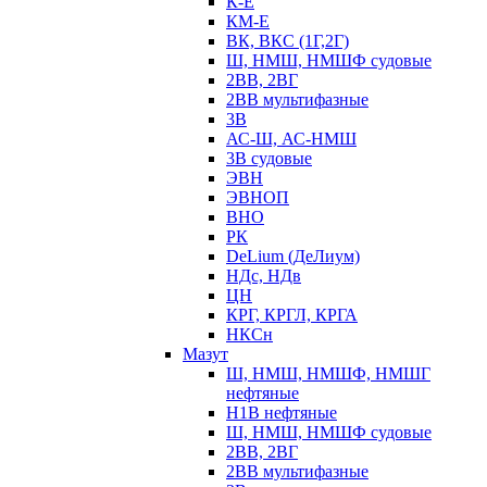
К-Е
КМ-Е
ВК, ВКС (1Г,2Г)
Ш, НМШ, НМШФ судовые
2ВВ, 2ВГ
2ВВ мультифазные
3В
АС-Ш, АС-НМШ
3В судовые
ЭВН
ЭВНОП
ВНО
РК
DeLium (ДеЛиум)
НДс, НДв
ЦН
КРГ, КРГЛ, КРГА
НКСн
Мазут
Ш, НМШ, НМШФ, НМШГ
нефтяные
Н1В нефтяные
Ш, НМШ, НМШФ судовые
2ВВ, 2ВГ
2ВВ мультифазные