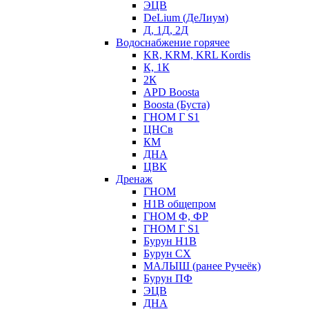
ЭЦВ
DeLium (ДеЛиум)
Д, 1Д, 2Д
Водоснабжение горячее
KR, KRM, KRL Kordis
К, 1К
2К
APD Boosta
Boosta (Буста)
ГНОМ Г S1
ЦНСв
КМ
ДНА
ЦВК
Дренаж
ГНОМ
Н1В общепром
ГНОМ Ф, ФР
ГНОМ Г S1
Бурун Н1В
Бурун СХ
МАЛЫШ (ранее Ручеёк)
Бурун ПФ
ЭЦВ
ДНА