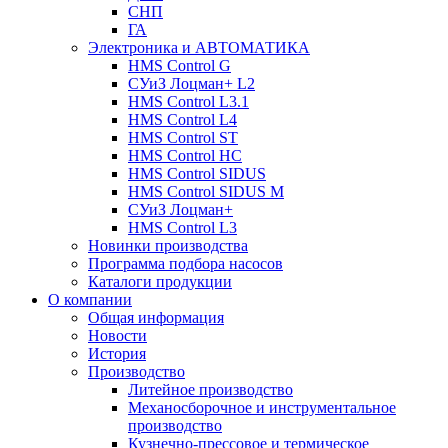
СНП
ГА
Электроника и АВТОМАТИКА
HMS Control G
СУиЗ Лоцман+ L2
HMS Control L3.1
HMS Control L4
HMS Control ST
HMS Control HC
HMS Control SIDUS
HMS Control SIDUS M
СУиЗ Лоцман+
HMS Control L3
Новинки производства
Программа подбора насосов
Каталоги продукции
О компании
Общая информация
Новости
История
Производство
Литейное производство
Механосборочное и инструментальное
производство
Кузнечно-прессовое и термическое