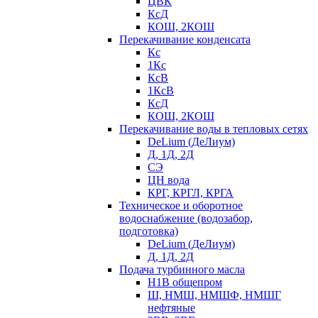
ЦВК
КсД
КОШ, 2КОШ
Перекачивание конденсата
Кс
1Кс
КсВ
1КсВ
КсД
КОШ, 2КОШ
Перекачивание воды в тепловых сетях
DeLium (ДеЛиум)
Д, 1Д, 2Д
СЭ
ЦН вода
КРГ, КРГЛ, КРГА
Техническое и оборотное
водоснабжение (водозабор,
подготовка)
DeLium (ДеЛиум)
Д, 1Д, 2Д
Подача турбинного масла
Н1В общепром
Ш, НМШ, НМШФ, НМШГ
нефтяные