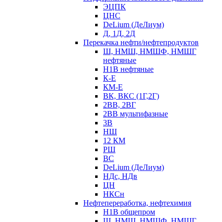
ЭЦПК
ЦНС
DeLium (ДеЛиум)
Д, 1Д, 2Д
Перекачка нефти/нефтепродуктов
Ш, НМШ, НМШФ, НМШГ
нефтяные
Н1В нефтяные
К-Е
КМ-Е
ВК, ВКС (1Г,2Г)
2ВВ, 2ВГ
2ВВ мультифазные
3В
НШ
12 КМ
РШ
ВС
DeLium (ДеЛиум)
НДс, НДв
ЦН
НКСн
Нефтепереработка, нефтехимия
Н1В общепром
Ш, НМШ, НМШФ, НМШГ