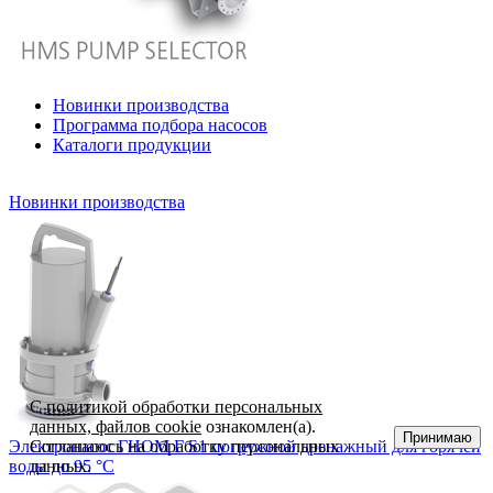
Новинки производства
Программа подбора насосов
Каталоги продукции
Новинки производства
С
политикой обработки персональных
данных, файлов cookie
ознакомлен(а).
Принимаю
Электронасос ГНОМ Г S1 погружной дренажный для горячей
Соглашаюсь на обработку персональных
воды до 95 °С
данных.