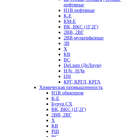
нефтяные
Н1В нефтяные
К-Е
КМ-Е
ВК, ВКС (1Г,2Г)
2ВВ, 2ВГ
2ВВ мультифазные
3В
Х
КВ
ВС
DeLium (ДеЛиум)
НДс, НДв
ЦН
КРГ, КРГЛ, КРГА
Химическая промышленность
Н1В общепром
К-Е
Бурун СХ
ВК, ВКС (1Г,2Г)
2ВВ, 2ВГ
Х
КВ
РШ
ВС