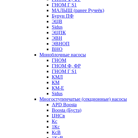
ГНОМ Г S1
МАЛЫШ (ранее Ручеёк)
Бурун ПФ
ЭЦВ
Sidus
ЭЦПК
ЭВН
ЭВНОП
ВНО
Моноблочные насосы
ГНОМ
ГНОМ Ф, ФР
ГНОМ Г S1
КМЛ
КМ
КМ-Е
Sidus
Многоступенчатые (секционные) насосы
APD Boosta
Boosta (Буста)
ЦНСв
Кс
1Кс
КсВ
1КсВ