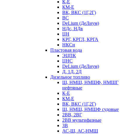
К-Е
КМ-Е
ВК, ВКС (1Г,2Г)
ВС
DeLium (ДеЛиум)
НДс, НДв
ЦН
КРГ, КРГЛ, КРГА
НКСн
Пластовая вода
ЭЦПК
ЦНС
DeLium (ДеЛиум)
Д, 1Д, 2Д
Дизельное топливо
Ш, НМШ, НМШФ, НМШГ
нефтяные
К-Е
КМ-Е
ВК, ВКС (1Г,2Г)
Ш, НМШ, НМШФ судовые
2ВВ, 2ВГ
2ВВ мультифазные
3В
АС-Ш, АС-НМШ