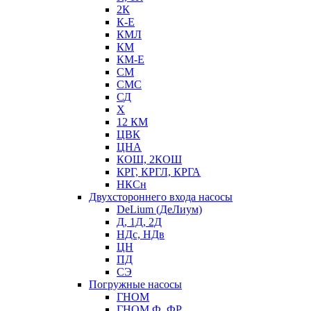
2К
К-Е
КМЛ
КМ
КМ-Е
СМ
СМС
СД
Х
12 КМ
ЦВК
ЦНА
КОШ, 2КОШ
КРГ, КРГЛ, КРГА
НКСн
Двухстороннего входа насосы
DeLium (ДеЛиум)
Д, 1Д, 2Д
НДс, НДв
ЦН
ПД
СЭ
Погружные насосы
ГНОМ
ГНОМ Ф, ФР