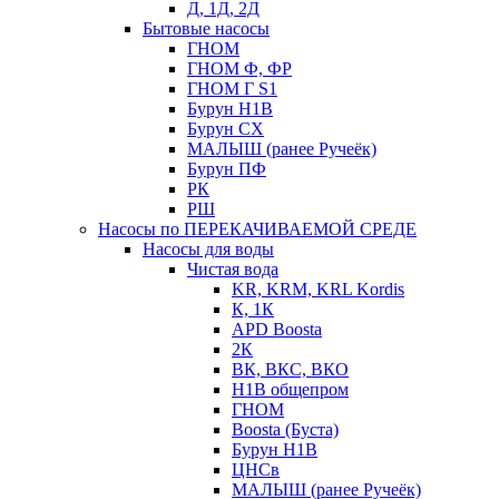
Д, 1Д, 2Д
Бытовые насосы
ГНОМ
ГНОМ Ф, ФР
ГНОМ Г S1
Бурун Н1В
Бурун СХ
МАЛЫШ (ранее Ручеёк)
Бурун ПФ
РК
РШ
Насосы по ПЕРЕКАЧИВАЕМОЙ СРЕДЕ
Насосы для воды
Чистая вода
KR, KRM, KRL Kordis
К, 1К
APD Boosta
2К
ВК, ВКС, ВКО
Н1В общепром
ГНОМ
Boosta (Буста)
Бурун Н1В
ЦНСв
МАЛЫШ (ранее Ручеёк)