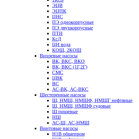
ЭЦВ
ЭЦПК
ЦНС
ПЭ однокорпусные
ПЭ двухкорпусные
ПТН
КсД
ЦН вода
КОШ, 2КОШ
Вихревые насосы
ВК, ВКС, ВКО
ВК, ВКС (1Г,2Г)
СМС
ЦВК
ВС
АС-ВК, АС-ВКС
Шестеренные насосы
Ш, НМШ, НМШФ, НМШГ нефтяные
Ш, НМШ, НМШФ судовые
Ш пищевые
НШ
АС-Ш, АС-НМШ
Винтовые насосы
Н1В общепром