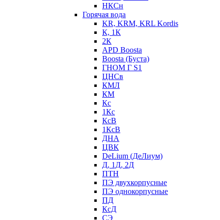
НКСн
Горячая вода
KR, KRM, KRL Kordis
К, 1К
2К
APD Boosta
Boosta (Буста)
ГНОМ Г S1
ЦНСв
КМЛ
КМ
Кс
1Кс
КсВ
1КсВ
ДНА
ЦВК
DeLium (ДеЛиум)
Д, 1Д, 2Д
ПТН
ПЭ двухкорпусные
ПЭ однокорпусные
ПД
КсД
СЭ