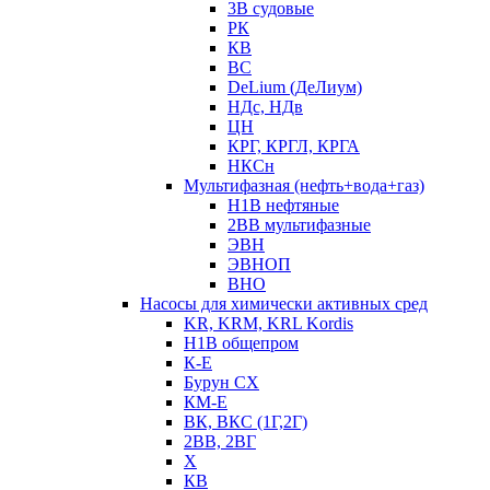
3В судовые
РК
КВ
ВС
DeLium (ДеЛиум)
НДс, НДв
ЦН
КРГ, КРГЛ, КРГА
НКСн
Мультифазная (нефть+вода+газ)
Н1В нефтяные
2ВВ мультифазные
ЭВН
ЭВНОП
ВНО
Насосы для химически активных сред
KR, KRM, KRL Kordis
Н1В общепром
К-Е
Бурун СХ
КМ-Е
ВК, ВКС (1Г,2Г)
2ВВ, 2ВГ
Х
КВ