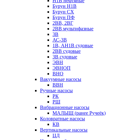
Н1В нефтяные
Бурун Н1В
Бурун СХ
Бурун ПФ
2ВВ, 2ВГ
2ВВ мультифазные
3В
АС-3В
1В, АН1В судовые
2ВВ судовые
3В судовые
ЭВН
ЭВНОП
ВНО
Вакуумные насосы
ВВН
Ручные насосы
РК
РШ
Вибрационные насосы
МАЛЫШ (ранее Ручеёк)
Коловратные насосы
КВ
Вертикальные насосы
ЦД