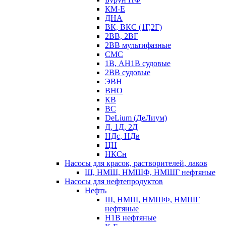
КМ-Е
ДНА
ВК, ВКС (1Г,2Г)
2ВВ, 2ВГ
2ВВ мультифазные
СМС
1В, АН1В судовые
2ВВ судовые
ЭВН
ВНО
КВ
ВС
DeLium (ДеЛиум)
Д, 1Д, 2Д
НДс, НДв
ЦН
НКСн
Насосы для красок, растворителей, лаков
Ш, НМШ, НМШФ, НМШГ нефтяные
Насосы для нефтепродуктов
Нефть
Ш, НМШ, НМШФ, НМШГ
нефтяные
Н1В нефтяные