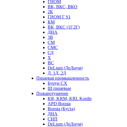
ГНОМ
ВК, ВКС, ВКО
2К
ГНОМ Г S1
КМ
ВК, ВКС (1Г,2Г)
ДНА
3В
СМ
СМС
СД
Х
ВС
DeLium (ДеЛиум)
Д, 1Д, 2Д
Пищевая промышленность
Бурун СХ
Ш пищевые
Пожаротушение
KR, KRM, KRL Kordis
APD Boosta
Boosta (Буста)
ДНА
СНП
DeLium (ДеЛиум)