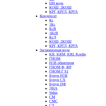
ЦН вода
КОШ, 2КОШ
КРГ, КРГЛ, КРГА
Конденсат
Кс
1Кс
КсВ
1КсВ
КсД
КОШ, 2КОШ
КРГ, КРГЛ, КРГА
Загрязненная вода
KR, KRM, KRL Kordis
ГНОМ
Н1В общепром
ГНОМ Ф, ФР
ГНОМ Г S1
Бурун Н1В
Бурун СХ
Бурун ПФ
ДНА
Sidus
СМ
СМС
СД