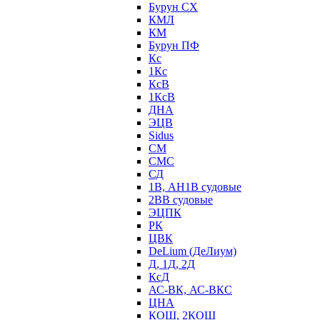
Бурун СХ
КМЛ
КМ
Бурун ПФ
Кс
1Кс
КсВ
1КсВ
ДНА
ЭЦВ
Sidus
СМ
СМС
СД
1В, АН1В судовые
2ВВ судовые
ЭЦПК
РК
ЦВК
DeLium (ДеЛиум)
Д, 1Д, 2Д
КсД
АС-ВК, АС-ВКС
ЦНА
КОШ, 2КОШ