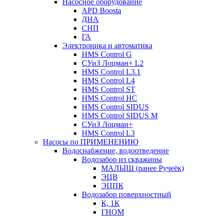
Насосное оборудование
APD Boosta
ДНА
СНП
ГА
Электроника и автоматика
HMS Control G
СУиЗ Лоцман+ L2
HMS Control L3.1
HMS Control L4
HMS Control ST
HMS Control HC
HMS Control SIDUS
HMS Control SIDUS M
СУиЗ Лоцман+
HMS Control L3
Насосы по ПРИМЕНЕНИЮ
Водоснабжение, водоотведение
Водозабор из скважины
МАЛЫШ (ранее Ручеёк)
ЭЦВ
ЭЦПК
Водозабор поверхностный
К, 1К
ГНОМ