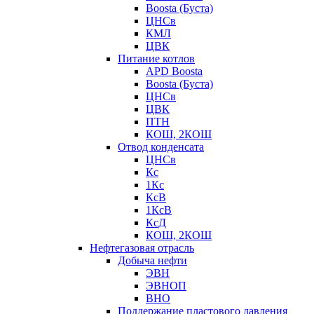
Boosta (Буста)
ЦНСв
КМЛ
ЦВК
Питание котлов
APD Boosta
Boosta (Буста)
ЦНСв
ЦВК
ПТН
КОШ, 2КОШ
Отвод конденсата
ЦНСв
Кс
1Кс
КсВ
1КсВ
КсД
КОШ, 2КОШ
Нефтегазовая отрасль
Добыча нефти
ЭВН
ЭВНОП
ВНО
Поддержание пластового давления