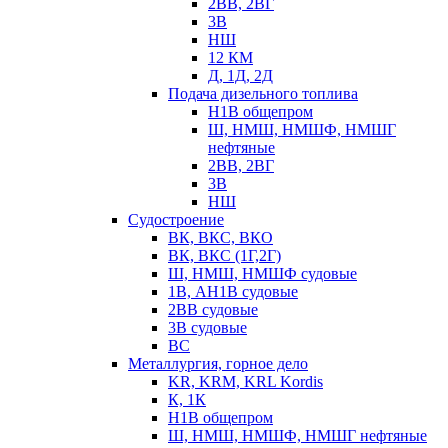
2ВВ, 2ВГ
3В
НШ
12 КМ
Д, 1Д, 2Д
Подача дизельного топлива
Н1В общепром
Ш, НМШ, НМШФ, НМШГ
нефтяные
2ВВ, 2ВГ
3В
НШ
Судостроение
ВК, ВКС, ВКО
ВК, ВКС (1Г,2Г)
Ш, НМШ, НМШФ судовые
1В, АН1В судовые
2ВВ судовые
3В судовые
ВС
Металлургия, горное дело
KR, KRM, KRL Kordis
К, 1К
Н1В общепром
Ш, НМШ, НМШФ, НМШГ нефтяные