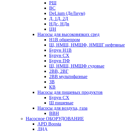
РШ
ВС
DeLium (ДеЛиум)
Д, 1Д, 2Д
НДс, НДв
ЦН
Насосы для высоковязких сред
Н1В общепром
Ш, НМШ, НМШФ, НМШГ нефтяные
Бурун Н1В
Бурун СХ
Бурун ПФ
Ш, НМШ, НМШФ судовые
2ВВ, 2ВГ
2ВВ мультифазные
3В
КВ
Насосы для пищевых продуктов
Бурун СХ
Ш пищевые
Насосы для воздуха, газа
ВВН
Насосное ОБОРУДОВАНИЕ
APD Boosta
ДНА