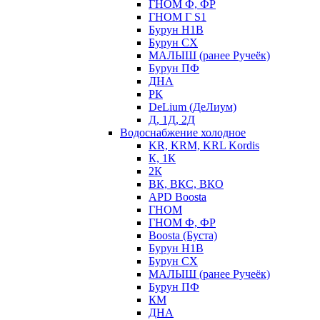
ГНОМ Ф, ФР
ГНОМ Г S1
Бурун Н1В
Бурун СХ
МАЛЫШ (ранее Ручеёк)
Бурун ПФ
ДНА
РК
DeLium (ДеЛиум)
Д, 1Д, 2Д
Водоснабжение холодное
KR, KRM, KRL Kordis
К, 1К
2К
ВК, ВКС, ВКО
APD Boosta
ГНОМ
ГНОМ Ф, ФР
Boosta (Буста)
Бурун Н1В
Бурун СХ
МАЛЫШ (ранее Ручеёк)
Бурун ПФ
КМ
ДНА