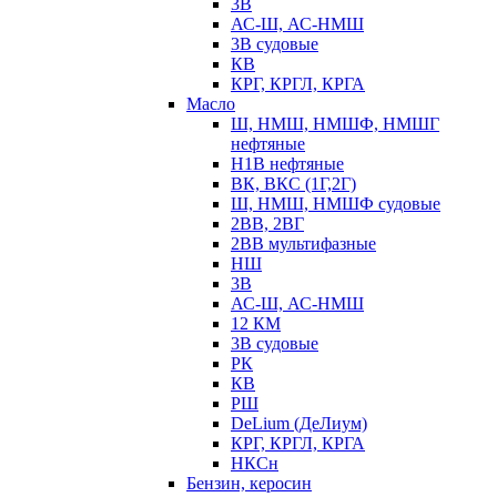
3В
АС-Ш, АС-НМШ
3В судовые
КВ
КРГ, КРГЛ, КРГА
Масло
Ш, НМШ, НМШФ, НМШГ
нефтяные
Н1В нефтяные
ВК, ВКС (1Г,2Г)
Ш, НМШ, НМШФ судовые
2ВВ, 2ВГ
2ВВ мультифазные
НШ
3В
АС-Ш, АС-НМШ
12 КМ
3В судовые
РК
КВ
РШ
DeLium (ДеЛиум)
КРГ, КРГЛ, КРГА
НКСн
Бензин, керосин