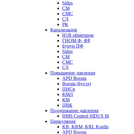
Sidus
СМ
СМС
СД
РК
Канализация
Н1В общепром
ГНОМ Ф, ФР
Бурун ПФ
Sidus
СМ
СМС
СД
Повышение давления
APD Boosta
Boosta (Буста)
ЦНСв
КМЛ
КМ
ЦВК
Поддержание давления
HMS Control SIDUS M
Циркуляция
KR, KRM, KRL Kordis
APD Boosta