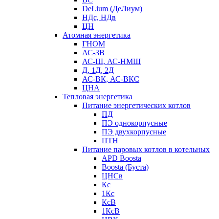
DeLium (ДеЛиум)
НДс, НДв
ЦН
Атомная энергетика
ГНОМ
АС-3В
АС-Ш, АС-НМШ
Д, 1Д, 2Д
АС-ВК, АС-ВКС
ЦНА
Тепловая энергетика
Питание энергетических котлов
ПД
ПЭ однокорпусные
ПЭ двухкорпусные
ПТН
Питание паровых котлов в котельных
APD Boosta
Boosta (Буста)
ЦНСв
Кс
1Кс
КсВ
1КсВ