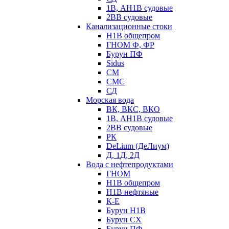
1В, АН1В судовые
2ВВ судовые
Канализационные стоки
Н1В общепром
ГНОМ Ф, ФР
Бурун ПФ
Sidus
СМ
СМС
СД
Морская вода
ВК, ВКС, ВКО
1В, АН1В судовые
2ВВ судовые
РК
DeLium (ДеЛиум)
Д, 1Д, 2Д
Вода с нефтепродуктами
ГНОМ
Н1В общепром
Н1В нефтяные
К-Е
Бурун Н1В
Бурун СХ
Бурун ПФ