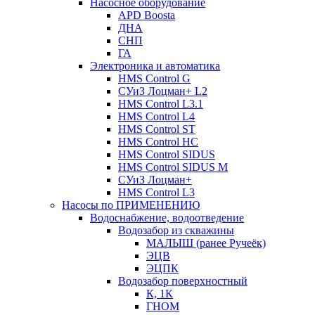
Насосное оборудование
APD Boosta
ДНА
СНП
ГА
Электроника и автоматика
HMS Control G
СУиЗ Лоцман+ L2
HMS Control L3.1
HMS Control L4
HMS Control ST
HMS Control HC
HMS Control SIDUS
HMS Control SIDUS M
СУиЗ Лоцман+
HMS Control L3
Насосы по ПРИМЕНЕНИЮ
Водоснабжение, водоотведение
Водозабор из скважины
МАЛЫШ (ранее Ручеёк)
ЭЦВ
ЭЦПК
Водозабор поверхностный
К, 1К
ГНОМ