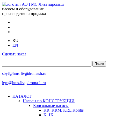
насосы и оборудование
производство и продажа
RU
EN
Сделать заказ
sbyt@hms-livgidromash.ru
lgm@hms-livgidromash.ru
КАТАЛОГ
Насосы по КОНСТРУКЦИИ
Консольные насосы
KR, KRM, KRL Kordis
К, 1К