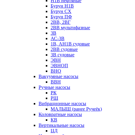
Н1В нефтяные
Бурун Н1В
Бурун СХ
Бурун ПФ
2ВВ, 2ВГ
2ВВ мультифазные
3В
АС-3В
1В, АН1В судовые
2ВВ судовые
3В судовые
ЭВН
ЭВНОП
ВНО
Вакуумные насосы
ВВН
Ручные насосы
РК
РШ
Вибрационные насосы
МАЛЫШ (ранее Ручеёк)
Коловратные насосы
КВ
Вертикальные насосы
ЦД