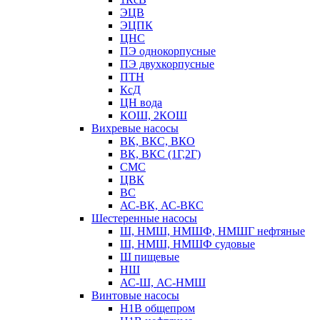
ЭЦВ
ЭЦПК
ЦНС
ПЭ однокорпусные
ПЭ двухкорпусные
ПТН
КсД
ЦН вода
КОШ, 2КОШ
Вихревые насосы
ВК, ВКС, ВКО
ВК, ВКС (1Г,2Г)
СМС
ЦВК
ВС
АС-ВК, АС-ВКС
Шестеренные насосы
Ш, НМШ, НМШФ, НМШГ нефтяные
Ш, НМШ, НМШФ судовые
Ш пищевые
НШ
АС-Ш, АС-НМШ
Винтовые насосы
Н1В общепром