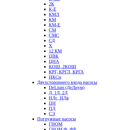
2К
К-Е
КМЛ
КМ
КМ-Е
СМ
СМС
СД
Х
12 КМ
ЦВК
ЦНА
КОШ, 2КОШ
КРГ, КРГЛ, КРГА
НКСн
Двухстороннего входа насосы
DeLium (ДеЛиум)
Д, 1Д, 2Д
НДс, НДв
ЦН
ПД
СЭ
Погружные насосы
ГНОМ
ГНОМ Ф, ФР