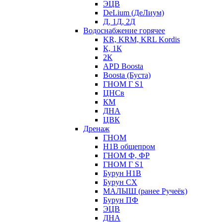
ЭЦВ
DeLium (ДеЛиум)
Д, 1Д, 2Д
Водоснабжение горячее
KR, KRM, KRL Kordis
К, 1К
2К
APD Boosta
Boosta (Буста)
ГНОМ Г S1
ЦНСв
КМ
ДНА
ЦВК
Дренаж
ГНОМ
Н1В общепром
ГНОМ Ф, ФР
ГНОМ Г S1
Бурун Н1В
Бурун СХ
МАЛЫШ (ранее Ручеёк)
Бурун ПФ
ЭЦВ
ДНА