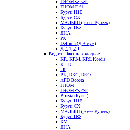
ГНОМ Ф, ФР
ГНОМ Г S1
Бурун Н1В
Бурун СХ
МАЛЫШ (ранее Ручеёк)
Бурун ПФ
ДНА
РК
DeLium (ДеЛиум)
Д, 1Д, 2Д
Водоснабжение холодное
KR, KRM, KRL Kordis
К, 1К
2К
ВК, ВКС, ВКО
APD Boosta
ГНОМ
ГНОМ Ф, ФР
Boosta (Буста)
Бурун Н1В
Бурун СХ
МАЛЫШ (ранее Ручеёк)
Бурун ПФ
КМ
ДНА