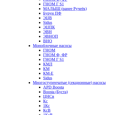
ГНОМ Г S1
МАЛЫШ (ранее Ручеёк)
Бурун ПФ
ЭЦВ
Sidus
ЭЦПК
ЭВН
ЭВНОП
ВНО
Моноблочные насосы
ГНОМ
ГНОМ Ф, ФР
ГНОМ Г S1
КМЛ
КМ
КМ-Е
Sidus
Многоступенчатые (секционные) насосы
APD Boosta
Boosta (Буста)
ЦНСв
Кс
1Кс
КсВ
1КсВ