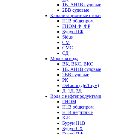
1В, АН1В судовые
2ВВ судовые
Канализационные стоки
Н1В общепром
ГНОМ Ф, ФР
Бурун ПФ
Sidus
СМ
СМС
СД
Морская вода
ВК, ВКС, ВКО
1В, АН1В судовые
2ВВ судовые
РК
DeLium (ДеЛиум)
Д, 1Д, 2Д
Вода с нефтепродуктами
ГНОМ
Н1В общепром
Н1В нефтяные
К-Е
Бурун Н1В
Бурун СХ
Бурун ПФ