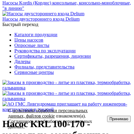
Насосы Kordis (Кордис) консольные, консольно-моноблочные,
"в линию"
Насосы двухстороннего входа Delium
Быстрый переход
Каталоги продукции
Цены насосов
Опросные листы
Руководства по эксплуатации
Сертификаты, разрешения, лицензии
Дилеры
Филиалы, представительства
Сервисные центры
С
политикой обработки персональных
данных, файлов cookie
ознакомлен(а).
Принимаю
Насос KRL 100-170 -
Соглашаюсь на обработку персональных
данных.