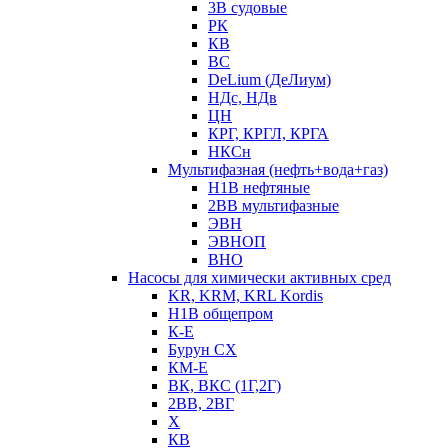
3В судовые
РК
КВ
ВС
DeLium (ДеЛиум)
НДс, НДв
ЦН
КРГ, КРГЛ, КРГА
НКСн
Мультифазная (нефть+вода+газ)
Н1В нефтяные
2ВВ мультифазные
ЭВН
ЭВНОП
ВНО
Насосы для химически активных сред
KR, KRM, KRL Kordis
Н1В общепром
К-Е
Бурун СХ
КМ-Е
ВК, ВКС (1Г,2Г)
2ВВ, 2ВГ
Х
КВ