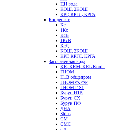
ЦН вода
КОШ, 2КОШ
КРГ, КРГЛ, КРГА
Конденсат
Кс
1Кс
КсВ
1КсВ
КсД
КОШ, 2КОШ
КРГ, КРГЛ, КРГА
Загрязненная вода
KR, KRM, KRL Kordis
ГНОМ
Н1В общепром
ГНОМ Ф, ФР
ГНОМ Г S1
Бурун Н1В
Бурун СХ
Бурун ПФ
ДНА
Sidus
СМ
СМС
СД