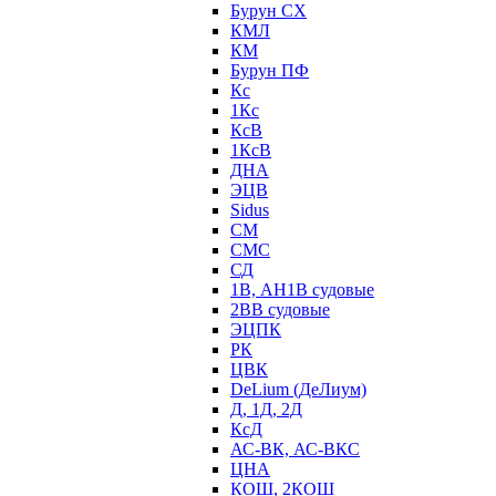
Бурун СХ
КМЛ
КМ
Бурун ПФ
Кс
1Кс
КсВ
1КсВ
ДНА
ЭЦВ
Sidus
СМ
СМС
СД
1В, АН1В судовые
2ВВ судовые
ЭЦПК
РК
ЦВК
DeLium (ДеЛиум)
Д, 1Д, 2Д
КсД
АС-ВК, АС-ВКС
ЦНА
КОШ, 2КОШ