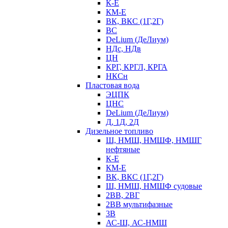
К-Е
КМ-Е
ВК, ВКС (1Г,2Г)
ВС
DeLium (ДеЛиум)
НДс, НДв
ЦН
КРГ, КРГЛ, КРГА
НКСн
Пластовая вода
ЭЦПК
ЦНС
DeLium (ДеЛиум)
Д, 1Д, 2Д
Дизельное топливо
Ш, НМШ, НМШФ, НМШГ
нефтяные
К-Е
КМ-Е
ВК, ВКС (1Г,2Г)
Ш, НМШ, НМШФ судовые
2ВВ, 2ВГ
2ВВ мультифазные
3В
АС-Ш, АС-НМШ