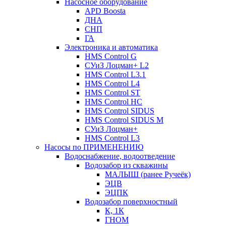
Насосное оборудование
APD Boosta
ДНА
СНП
ГА
Электроника и автоматика
HMS Control G
СУиЗ Лоцман+ L2
HMS Control L3.1
HMS Control L4
HMS Control ST
HMS Control HC
HMS Control SIDUS
HMS Control SIDUS M
СУиЗ Лоцман+
HMS Control L3
Насосы по ПРИМЕНЕНИЮ
Водоснабжение, водоотведение
Водозабор из скважины
МАЛЫШ (ранее Ручеёк)
ЭЦВ
ЭЦПК
Водозабор поверхностный
К, 1К
ГНОМ