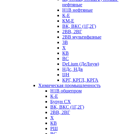
нефтяные
Н1В нефтяные
К-Е
КМ-Е
ВК, ВКС (1Г,2Г)
2ВВ, 2ВГ
2ВВ мультифазные
3В
Х
КВ
ВС
DeLium (ДеЛиум)
НДс, НДв
ЦН
КРГ, КРГЛ, КРГА
Химическая промышленность
Н1В общепром
К-Е
Бурун СХ
ВК, ВКС (1Г,2Г)
2ВВ, 2ВГ
Х
КВ
РШ
ВС