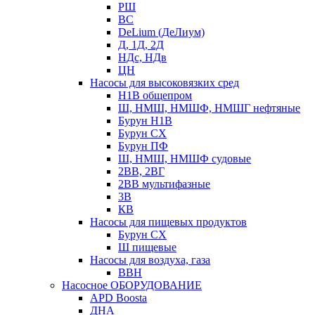
РШ
ВС
DeLium (ДеЛиум)
Д, 1Д, 2Д
НДс, НДв
ЦН
Насосы для высоковязких сред
Н1В общепром
Ш, НМШ, НМШФ, НМШГ нефтяные
Бурун Н1В
Бурун СХ
Бурун ПФ
Ш, НМШ, НМШФ судовые
2ВВ, 2ВГ
2ВВ мультифазные
3В
КВ
Насосы для пищевых продуктов
Бурун СХ
Ш пищевые
Насосы для воздуха, газа
ВВН
Насосное ОБОРУДОВАНИЕ
APD Boosta
ДНА