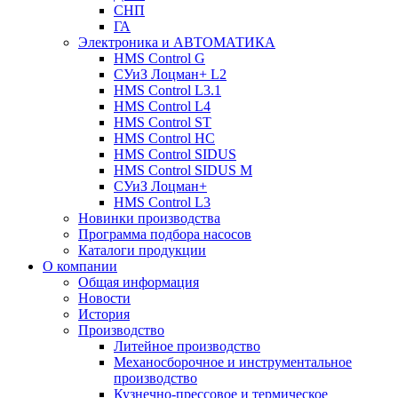
СНП
ГА
Электроника и АВТОМАТИКА
HMS Control G
СУиЗ Лоцман+ L2
HMS Control L3.1
HMS Control L4
HMS Control ST
HMS Control HC
HMS Control SIDUS
HMS Control SIDUS M
СУиЗ Лоцман+
HMS Control L3
Новинки производства
Программа подбора насосов
Каталоги продукции
О компании
Общая информация
Новости
История
Производство
Литейное производство
Механосборочное и инструментальное
производство
Кузнечно-прессовое и термическое