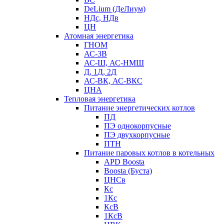
DeLium (ДеЛиум)
НДс, НДв
ЦН
Атомная энергетика
ГНОМ
АС-3В
АС-Ш, АС-НМШ
Д, 1Д, 2Д
АС-ВК, АС-ВКС
ЦНА
Тепловая энергетика
Питание энергетических котлов
ПД
ПЭ однокорпусные
ПЭ двухкорпусные
ПТН
Питание паровых котлов в котельных
APD Boosta
Boosta (Буста)
ЦНСв
Кс
1Кс
КсВ
1КсВ