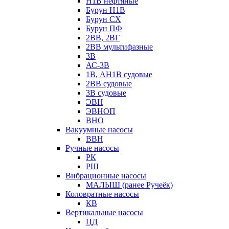
Н1В нефтяные
Бурун Н1В
Бурун СХ
Бурун ПФ
2ВВ, 2ВГ
2ВВ мультифазные
3В
АС-3В
1В, АН1В судовые
2ВВ судовые
3В судовые
ЭВН
ЭВНОП
ВНО
Вакуумные насосы
ВВН
Ручные насосы
РК
РШ
Вибрационные насосы
МАЛЫШ (ранее Ручеёк)
Коловратные насосы
КВ
Вертикальные насосы
ЦД