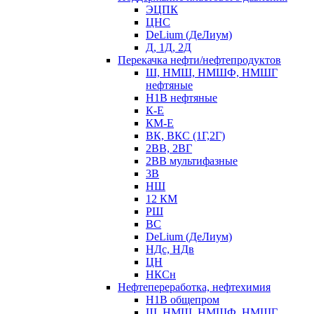
ЭЦПК
ЦНС
DeLium (ДеЛиум)
Д, 1Д, 2Д
Перекачка нефти/нефтепродуктов
Ш, НМШ, НМШФ, НМШГ
нефтяные
Н1В нефтяные
К-Е
КМ-Е
ВК, ВКС (1Г,2Г)
2ВВ, 2ВГ
2ВВ мультифазные
3В
НШ
12 КМ
РШ
ВС
DeLium (ДеЛиум)
НДс, НДв
ЦН
НКСн
Нефтепереработка, нефтехимия
Н1В общепром
Ш, НМШ, НМШФ, НМШГ