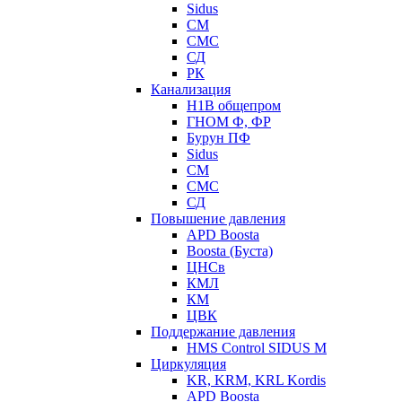
Sidus
СМ
СМС
СД
РК
Канализация
Н1В общепром
ГНОМ Ф, ФР
Бурун ПФ
Sidus
СМ
СМС
СД
Повышение давления
APD Boosta
Boosta (Буста)
ЦНСв
КМЛ
КМ
ЦВК
Поддержание давления
HMS Control SIDUS M
Циркуляция
KR, KRM, KRL Kordis
APD Boosta