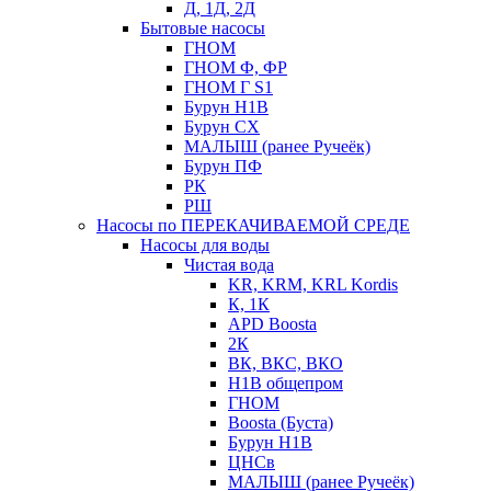
Д, 1Д, 2Д
Бытовые насосы
ГНОМ
ГНОМ Ф, ФР
ГНОМ Г S1
Бурун Н1В
Бурун СХ
МАЛЫШ (ранее Ручеёк)
Бурун ПФ
РК
РШ
Насосы по ПЕРЕКАЧИВАЕМОЙ СРЕДЕ
Насосы для воды
Чистая вода
KR, KRM, KRL Kordis
К, 1К
APD Boosta
2К
ВК, ВКС, ВКО
Н1В общепром
ГНОМ
Boosta (Буста)
Бурун Н1В
ЦНСв
МАЛЫШ (ранее Ручеёк)