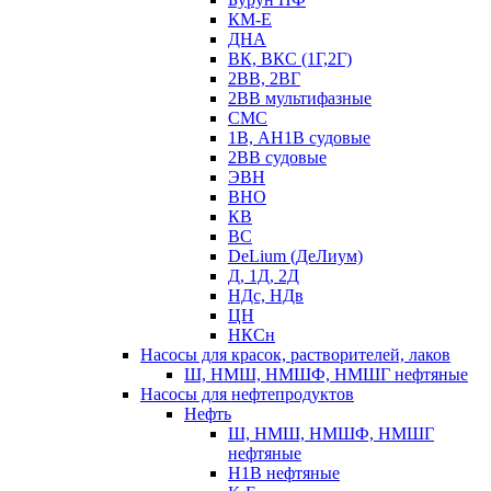
КМ-Е
ДНА
ВК, ВКС (1Г,2Г)
2ВВ, 2ВГ
2ВВ мультифазные
СМС
1В, АН1В судовые
2ВВ судовые
ЭВН
ВНО
КВ
ВС
DeLium (ДеЛиум)
Д, 1Д, 2Д
НДс, НДв
ЦН
НКСн
Насосы для красок, растворителей, лаков
Ш, НМШ, НМШФ, НМШГ нефтяные
Насосы для нефтепродуктов
Нефть
Ш, НМШ, НМШФ, НМШГ
нефтяные
Н1В нефтяные