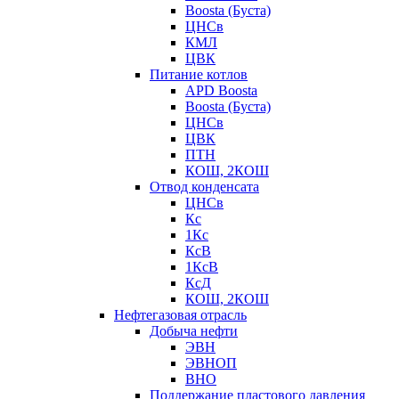
Boosta (Буста)
ЦНСв
КМЛ
ЦВК
Питание котлов
APD Boosta
Boosta (Буста)
ЦНСв
ЦВК
ПТН
КОШ, 2КОШ
Отвод конденсата
ЦНСв
Кс
1Кс
КсВ
1КсВ
КсД
КОШ, 2КОШ
Нефтегазовая отрасль
Добыча нефти
ЭВН
ЭВНОП
ВНО
Поддержание пластового давления