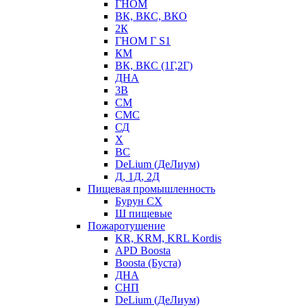
ГНОМ
ВК, ВКС, ВКО
2К
ГНОМ Г S1
КМ
ВК, ВКС (1Г,2Г)
ДНА
3В
СМ
СМС
СД
Х
ВС
DeLium (ДеЛиум)
Д, 1Д, 2Д
Пищевая промышленность
Бурун СХ
Ш пищевые
Пожаротушение
KR, KRM, KRL Kordis
APD Boosta
Boosta (Буста)
ДНА
СНП
DeLium (ДеЛиум)