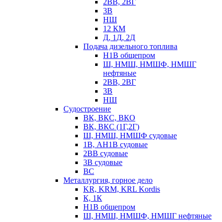
2ВВ, 2ВГ
3В
НШ
12 КМ
Д, 1Д, 2Д
Подача дизельного топлива
Н1В общепром
Ш, НМШ, НМШФ, НМШГ
нефтяные
2ВВ, 2ВГ
3В
НШ
Судостроение
ВК, ВКС, ВКО
ВК, ВКС (1Г,2Г)
Ш, НМШ, НМШФ судовые
1В, АН1В судовые
2ВВ судовые
3В судовые
ВС
Металлургия, горное дело
KR, KRM, KRL Kordis
К, 1К
Н1В общепром
Ш, НМШ, НМШФ, НМШГ нефтяные