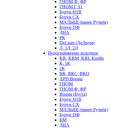
ГНОМ Ф, ФР
ГНОМ Г S1
Бурун Н1В
Бурун СХ
МАЛЫШ (ранее Ручеёк)
Бурун ПФ
ДНА
РК
DeLium (ДеЛиум)
Д, 1Д, 2Д
Водоснабжение холодное
KR, KRM, KRL Kordis
К, 1К
2К
ВК, ВКС, ВКО
APD Boosta
ГНОМ
ГНОМ Ф, ФР
Boosta (Буста)
Бурун Н1В
Бурун СХ
МАЛЫШ (ранее Ручеёк)
Бурун ПФ
КМ
ДНА