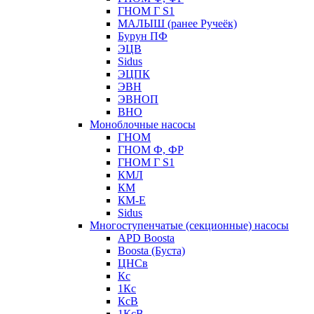
ГНОМ Г S1
МАЛЫШ (ранее Ручеёк)
Бурун ПФ
ЭЦВ
Sidus
ЭЦПК
ЭВН
ЭВНОП
ВНО
Моноблочные насосы
ГНОМ
ГНОМ Ф, ФР
ГНОМ Г S1
КМЛ
КМ
КМ-Е
Sidus
Многоступенчатые (секционные) насосы
APD Boosta
Boosta (Буста)
ЦНСв
Кс
1Кс
КсВ
1КсВ