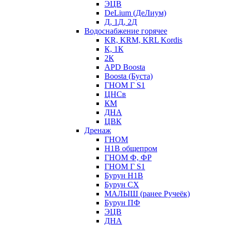
ЭЦВ
DeLium (ДеЛиум)
Д, 1Д, 2Д
Водоснабжение горячее
KR, KRM, KRL Kordis
К, 1К
2К
APD Boosta
Boosta (Буста)
ГНОМ Г S1
ЦНСв
КМ
ДНА
ЦВК
Дренаж
ГНОМ
Н1В общепром
ГНОМ Ф, ФР
ГНОМ Г S1
Бурун Н1В
Бурун СХ
МАЛЫШ (ранее Ручеёк)
Бурун ПФ
ЭЦВ
ДНА