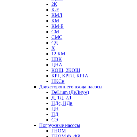
2К
К-Е
КМЛ
КМ
КМ-Е
СМ
СМС
СД
Х
12 КМ
ЦВК
ЦНА
КОШ, 2КОШ
КРГ, КРГЛ, КРГА
НКСн
Двухстороннего входа насосы
DeLium (ДеЛиум)
Д, 1Д, 2Д
НДс, НДв
ЦН
ПД
СЭ
Погружные насосы
ГНОМ
ГНОМ Ф, ФР