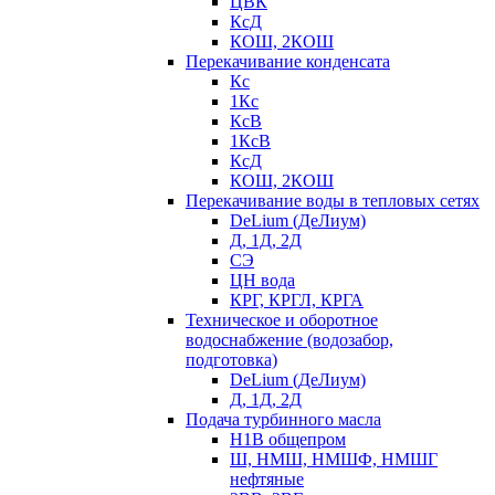
ЦВК
КсД
КОШ, 2КОШ
Перекачивание конденсата
Кс
1Кс
КсВ
1КсВ
КсД
КОШ, 2КОШ
Перекачивание воды в тепловых сетях
DeLium (ДеЛиум)
Д, 1Д, 2Д
СЭ
ЦН вода
КРГ, КРГЛ, КРГА
Техническое и оборотное
водоснабжение (водозабор,
подготовка)
DeLium (ДеЛиум)
Д, 1Д, 2Д
Подача турбинного масла
Н1В общепром
Ш, НМШ, НМШФ, НМШГ
нефтяные