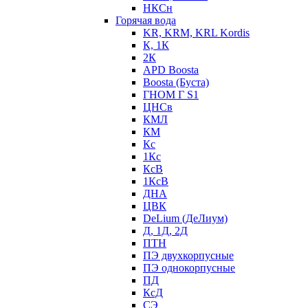
НКСн
Горячая вода
KR, KRM, KRL Kordis
К, 1К
2К
APD Boosta
Boosta (Буста)
ГНОМ Г S1
ЦНСв
КМЛ
КМ
Кс
1Кс
КсВ
1КсВ
ДНА
ЦВК
DeLium (ДеЛиум)
Д, 1Д, 2Д
ПТН
ПЭ двухкорпусные
ПЭ однокорпусные
ПД
КсД
СЭ