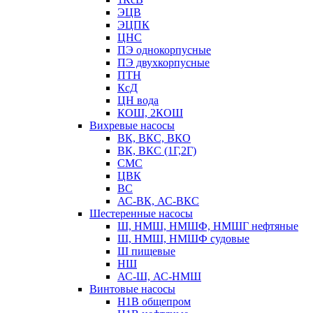
ЭЦВ
ЭЦПК
ЦНС
ПЭ однокорпусные
ПЭ двухкорпусные
ПТН
КсД
ЦН вода
КОШ, 2КОШ
Вихревые насосы
ВК, ВКС, ВКО
ВК, ВКС (1Г,2Г)
СМС
ЦВК
ВС
АС-ВК, АС-ВКС
Шестеренные насосы
Ш, НМШ, НМШФ, НМШГ нефтяные
Ш, НМШ, НМШФ судовые
Ш пищевые
НШ
АС-Ш, АС-НМШ
Винтовые насосы
Н1В общепром