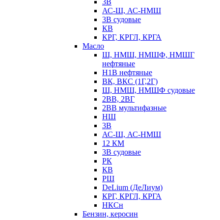
3В
АС-Ш, АС-НМШ
3В судовые
КВ
КРГ, КРГЛ, КРГА
Масло
Ш, НМШ, НМШФ, НМШГ
нефтяные
Н1В нефтяные
ВК, ВКС (1Г,2Г)
Ш, НМШ, НМШФ судовые
2ВВ, 2ВГ
2ВВ мультифазные
НШ
3В
АС-Ш, АС-НМШ
12 КМ
3В судовые
РК
КВ
РШ
DeLium (ДеЛиум)
КРГ, КРГЛ, КРГА
НКСн
Бензин, керосин