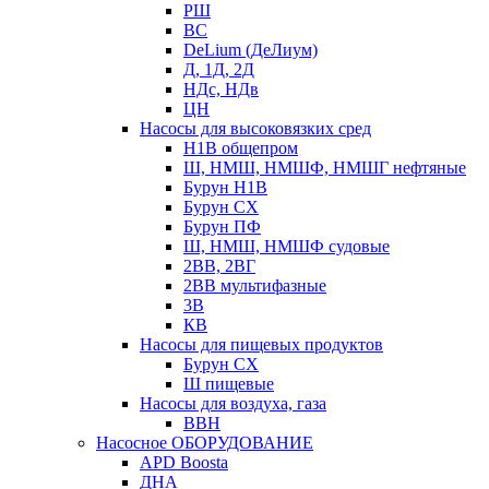
РШ
ВС
DeLium (ДеЛиум)
Д, 1Д, 2Д
НДс, НДв
ЦН
Насосы для высоковязких сред
Н1В общепром
Ш, НМШ, НМШФ, НМШГ нефтяные
Бурун Н1В
Бурун СХ
Бурун ПФ
Ш, НМШ, НМШФ судовые
2ВВ, 2ВГ
2ВВ мультифазные
3В
КВ
Насосы для пищевых продуктов
Бурун СХ
Ш пищевые
Насосы для воздуха, газа
ВВН
Насосное ОБОРУДОВАНИЕ
APD Boosta
ДНА