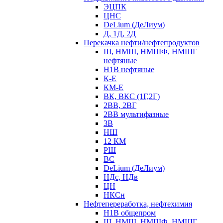
ЭЦПК
ЦНС
DeLium (ДеЛиум)
Д, 1Д, 2Д
Перекачка нефти/нефтепродуктов
Ш, НМШ, НМШФ, НМШГ
нефтяные
Н1В нефтяные
К-Е
КМ-Е
ВК, ВКС (1Г,2Г)
2ВВ, 2ВГ
2ВВ мультифазные
3В
НШ
12 КМ
РШ
ВС
DeLium (ДеЛиум)
НДс, НДв
ЦН
НКСн
Нефтепереработка, нефтехимия
Н1В общепром
Ш, НМШ, НМШФ, НМШГ