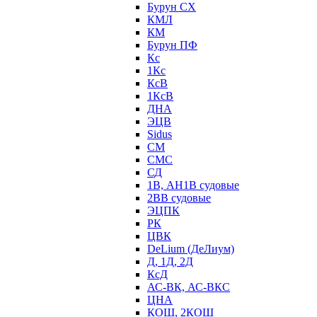
Бурун СХ
КМЛ
КМ
Бурун ПФ
Кс
1Кс
КсВ
1КсВ
ДНА
ЭЦВ
Sidus
СМ
СМС
СД
1В, АН1В судовые
2ВВ судовые
ЭЦПК
РК
ЦВК
DeLium (ДеЛиум)
Д, 1Д, 2Д
КсД
АС-ВК, АС-ВКС
ЦНА
КОШ, 2КОШ