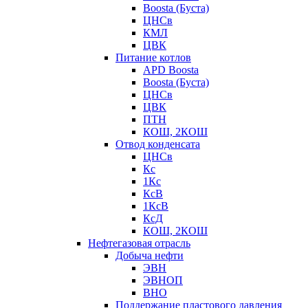
Boosta (Буста)
ЦНСв
КМЛ
ЦВК
Питание котлов
APD Boosta
Boosta (Буста)
ЦНСв
ЦВК
ПТН
КОШ, 2КОШ
Отвод конденсата
ЦНСв
Кс
1Кс
КсВ
1КсВ
КсД
КОШ, 2КОШ
Нефтегазовая отрасль
Добыча нефти
ЭВН
ЭВНОП
ВНО
Поддержание пластового давления