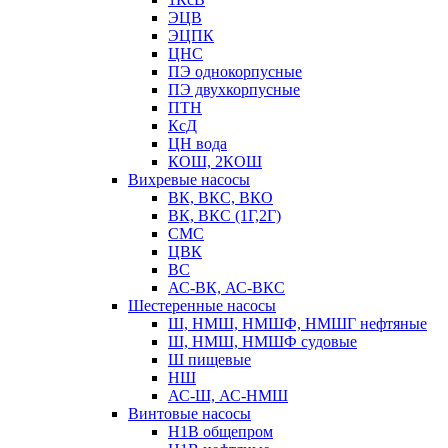
ЭЦВ
ЭЦПК
ЦНС
ПЭ однокорпусные
ПЭ двухкорпусные
ПТН
КсД
ЦН вода
КОШ, 2КОШ
Вихревые насосы
ВК, ВКС, ВКО
ВК, ВКС (1Г,2Г)
СМС
ЦВК
ВС
АС-ВК, АС-ВКС
Шестеренные насосы
Ш, НМШ, НМШФ, НМШГ нефтяные
Ш, НМШ, НМШФ судовые
Ш пищевые
НШ
АС-Ш, АС-НМШ
Винтовые насосы
Н1В общепром