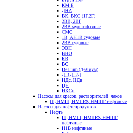
КМ-Е
ДНА
ВК, ВКС (1Г,2Г)
2ВВ, 2ВГ
2ВВ мультифазные
СМС
1В, АН1В судовые
2ВВ судовые
ЭВН
ВНО
КВ
ВС
DeLium (ДеЛиум)
Д, 1Д, 2Д
НДс, НДв
ЦН
НКСн
Насосы для красок, растворителей, лаков
Ш, НМШ, НМШФ, НМШГ нефтяные
Насосы для нефтепродуктов
Нефть
Ш, НМШ, НМШФ, НМШГ
нефтяные
Н1В нефтяные