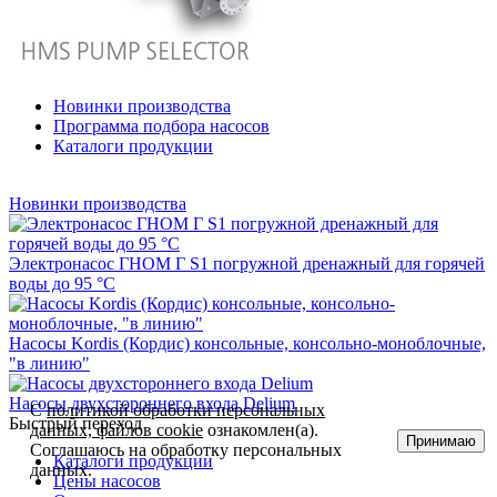
Новинки производства
Программа подбора насосов
Каталоги продукции
Новинки производства
Электронасос ГНОМ Г S1 погружной дренажный для горячей
воды до 95 °С
Насосы Kordis (Кордис) консольные, консольно-моноблочные,
"в линию"
Насосы двухстороннего входа Delium
С
политикой обработки персональных
Быстрый переход
данных, файлов cookie
ознакомлен(а).
Принимаю
Соглашаюсь на обработку персональных
Каталоги продукции
данных.
Цены насосов