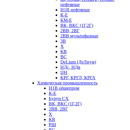
нефтяные
Н1В нефтяные
К-Е
КМ-Е
ВК, ВКС (1Г,2Г)
2ВВ, 2ВГ
2ВВ мультифазные
3В
Х
КВ
ВС
DeLium (ДеЛиум)
НДс, НДв
ЦН
КРГ, КРГЛ, КРГА
Химическая промышленность
Н1В общепром
К-Е
Бурун СХ
ВК, ВКС (1Г,2Г)
2ВВ, 2ВГ
Х
КВ
РШ
ВС