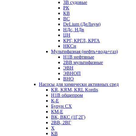
3В судовые
РК
КВ
ВС
DeLium (ДеЛиум)
НДс, НДв
ЦН
КРГ, КРГЛ, КРГА
НКСн
Мультифазная (нефть+вода+газ)
Н1В нефтяные
2ВВ мультифазные
ЭВН
ЭВНОП
ВНО
Насосы для химически активных сред
KR, KRM, KRL Kordis
Н1В общепром
К-Е
Бурун СХ
КМ-Е
ВК, ВКС (1Г,2Г)
2ВВ, 2ВГ
Х
КВ