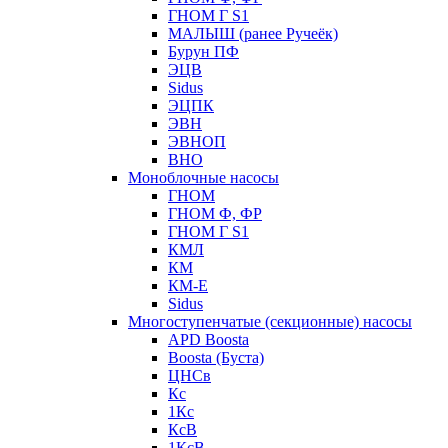
ГНОМ Г S1
МАЛЫШ (ранее Ручеёк)
Бурун ПФ
ЭЦВ
Sidus
ЭЦПК
ЭВН
ЭВНОП
ВНО
Моноблочные насосы
ГНОМ
ГНОМ Ф, ФР
ГНОМ Г S1
КМЛ
КМ
КМ-Е
Sidus
Многоступенчатые (секционные) насосы
APD Boosta
Boosta (Буста)
ЦНСв
Кс
1Кс
КсВ
1КсВ