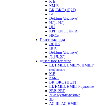
К-Е
КМ-Е
ВК, ВКС (1Г,2Г)
ВС
DeLium (ДеЛиум)
НДс, НДв
ЦН
КРГ, КРГЛ, КРГА
НКСн
Пластовая вода
ЭЦПК
ЦНС
DeLium (ДеЛиум)
Д, 1Д, 2Д
Дизельное топливо
Ш, НМШ, НМШФ, НМШГ
нефтяные
К-Е
КМ-Е
ВК, ВКС (1Г,2Г)
Ш, НМШ, НМШФ судовые
2ВВ, 2ВГ
2ВВ мультифазные
3В
АС-Ш, АС-НМШ