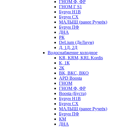
ГНОМ Ф, ФР
ГНОМ Г S1
Бурун Н1В
Бурун СХ
МАЛЫШ (ранее Ручеёк)
Бурун ПФ
ДНА
РК
DeLium (ДеЛиум)
Д, 1Д, 2Д
Водоснабжение холодное
KR, KRM, KRL Kordis
К, 1К
2К
ВК, ВКС, ВКО
APD Boosta
ГНОМ
ГНОМ Ф, ФР
Boosta (Буста)
Бурун Н1В
Бурун СХ
МАЛЫШ (ранее Ручеёк)
Бурун ПФ
КМ
ДНА