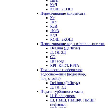
ЦВК
КсД
КОШ, 2КОШ
Перекачивание конденсата
Кс
1Кс
КсВ
1КсВ
КсД
КОШ, 2КОШ
Перекачивание воды в тепловых сетях
DeLium (ДеЛиум)
Д, 1Д, 2Д
СЭ
ЦН вода
КРГ, КРГЛ, КРГА
Техническое и оборотное
водоснабжение (водозабор,
подготовка)
DeLium (ДеЛиум)
Д, 1Д, 2Д
Подача турбинного масла
Н1В общепром
Ш, НМШ, НМШФ, НМШГ
нефтяные