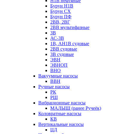
Н1В нефтяные
Бурун Н1В
Бурун СХ
Бурун ПФ
2ВВ, 2ВГ
2ВВ мультифазные
3В
АС-3В
1В, АН1В судовые
2ВВ судовые
3В судовые
ЭВН
ЭВНОП
ВНО
Вакуумные насосы
ВВН
Ручные насосы
РК
РШ
Вибрационные насосы
МАЛЫШ (ранее Ручеёк)
Коловратные насосы
КВ
Вертикальные насосы
ЦД