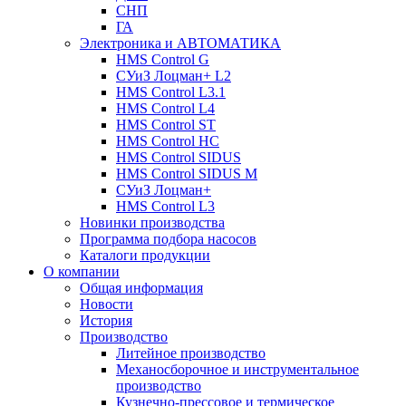
СНП
ГА
Электроника и АВТОМАТИКА
HMS Control G
СУиЗ Лоцман+ L2
HMS Control L3.1
HMS Control L4
HMS Control ST
HMS Control HC
HMS Control SIDUS
HMS Control SIDUS M
СУиЗ Лоцман+
HMS Control L3
Новинки производства
Программа подбора насосов
Каталоги продукции
О компании
Общая информация
Новости
История
Производство
Литейное производство
Механосборочное и инструментальное
производство
Кузнечно-прессовое и термическое