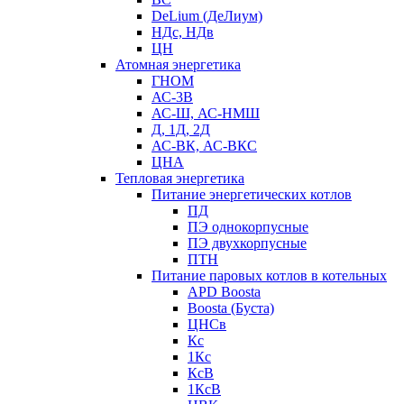
DeLium (ДеЛиум)
НДс, НДв
ЦН
Атомная энергетика
ГНОМ
АС-3В
АС-Ш, АС-НМШ
Д, 1Д, 2Д
АС-ВК, АС-ВКС
ЦНА
Тепловая энергетика
Питание энергетических котлов
ПД
ПЭ однокорпусные
ПЭ двухкорпусные
ПТН
Питание паровых котлов в котельных
APD Boosta
Boosta (Буста)
ЦНСв
Кс
1Кс
КсВ
1КсВ