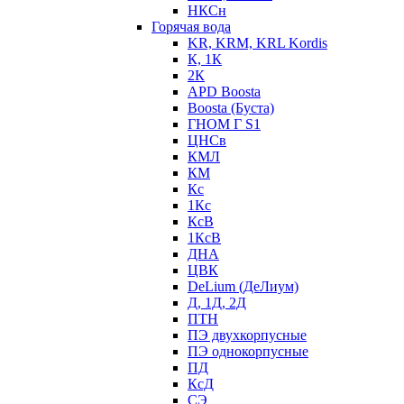
НКСн
Горячая вода
KR, KRM, KRL Kordis
К, 1К
2К
APD Boosta
Boosta (Буста)
ГНОМ Г S1
ЦНСв
КМЛ
КМ
Кс
1Кс
КсВ
1КсВ
ДНА
ЦВК
DeLium (ДеЛиум)
Д, 1Д, 2Д
ПТН
ПЭ двухкорпусные
ПЭ однокорпусные
ПД
КсД
СЭ