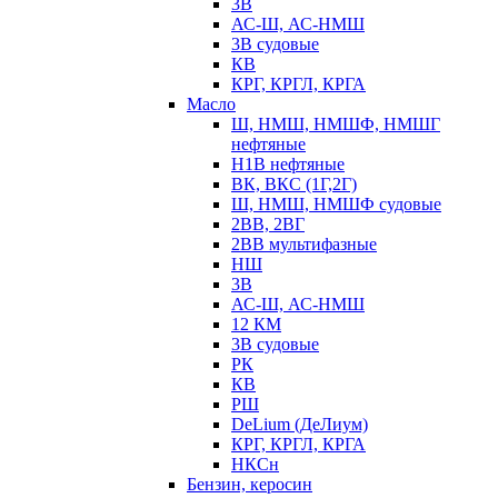
3В
АС-Ш, АС-НМШ
3В судовые
КВ
КРГ, КРГЛ, КРГА
Масло
Ш, НМШ, НМШФ, НМШГ
нефтяные
Н1В нефтяные
ВК, ВКС (1Г,2Г)
Ш, НМШ, НМШФ судовые
2ВВ, 2ВГ
2ВВ мультифазные
НШ
3В
АС-Ш, АС-НМШ
12 КМ
3В судовые
РК
КВ
РШ
DeLium (ДеЛиум)
КРГ, КРГЛ, КРГА
НКСн
Бензин, керосин