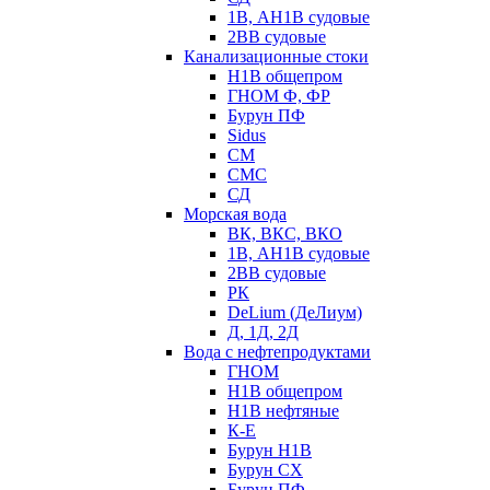
1В, АН1В судовые
2ВВ судовые
Канализационные стоки
Н1В общепром
ГНОМ Ф, ФР
Бурун ПФ
Sidus
СМ
СМС
СД
Морская вода
ВК, ВКС, ВКО
1В, АН1В судовые
2ВВ судовые
РК
DeLium (ДеЛиум)
Д, 1Д, 2Д
Вода с нефтепродуктами
ГНОМ
Н1В общепром
Н1В нефтяные
К-Е
Бурун Н1В
Бурун СХ
Бурун ПФ