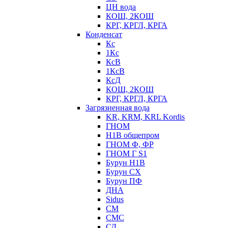
ЦН вода
КОШ, 2КОШ
КРГ, КРГЛ, КРГА
Конденсат
Кс
1Кс
КсВ
1КсВ
КсД
КОШ, 2КОШ
КРГ, КРГЛ, КРГА
Загрязненная вода
KR, KRM, KRL Kordis
ГНОМ
Н1В общепром
ГНОМ Ф, ФР
ГНОМ Г S1
Бурун Н1В
Бурун СХ
Бурун ПФ
ДНА
Sidus
СМ
СМС
СД