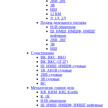
2ВВ, 2ВГ
3В
НШ
12 КМ
Д, 1Д, 2Д
Подача дизельного топлива
Н1В общепром
Ш, НМШ, НМШФ, НМШГ
нефтяные
2ВВ, 2ВГ
3В
НШ
Судостроение
ВК, ВКС, ВКО
ВК, ВКС (1Г,2Г)
Ш, НМШ, НМШФ судовые
1В, АН1В судовые
2ВВ судовые
3В судовые
ВС
Металлургия, горное дело
KR, KRM, KRL Kordis
К, 1К
Н1В общепром
Ш, НМШ, НМШФ, НМШГ нефтяные