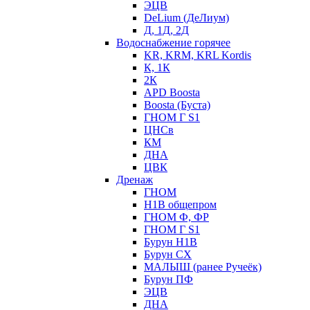
ЭЦВ
DeLium (ДеЛиум)
Д, 1Д, 2Д
Водоснабжение горячее
KR, KRM, KRL Kordis
К, 1К
2К
APD Boosta
Boosta (Буста)
ГНОМ Г S1
ЦНСв
КМ
ДНА
ЦВК
Дренаж
ГНОМ
Н1В общепром
ГНОМ Ф, ФР
ГНОМ Г S1
Бурун Н1В
Бурун СХ
МАЛЫШ (ранее Ручеёк)
Бурун ПФ
ЭЦВ
ДНА