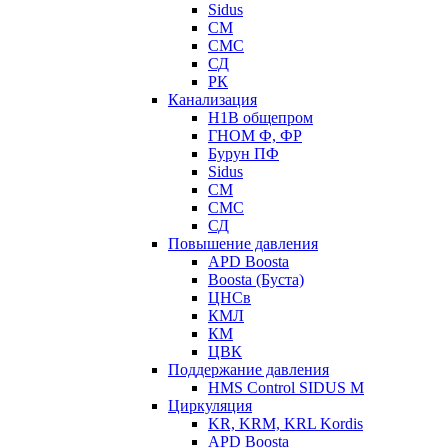
Sidus
СМ
СМС
СД
РК
Канализация
Н1В общепром
ГНОМ Ф, ФР
Бурун ПФ
Sidus
СМ
СМС
СД
Повышение давления
APD Boosta
Boosta (Буста)
ЦНСв
КМЛ
КМ
ЦВК
Поддержание давления
HMS Control SIDUS M
Циркуляция
KR, KRM, KRL Kordis
APD Boosta