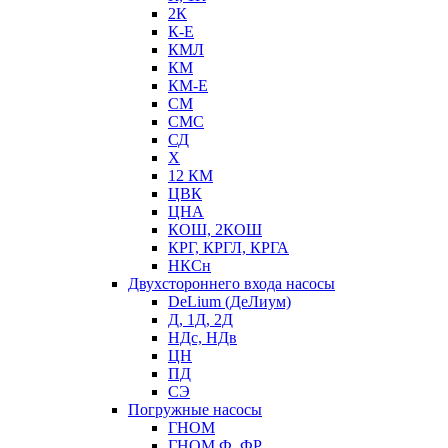
2К
К-Е
КМЛ
КМ
КМ-Е
СМ
СМС
СД
Х
12 КМ
ЦВК
ЦНА
КОШ, 2КОШ
КРГ, КРГЛ, КРГА
НКСн
Двухстороннего входа насосы
DeLium (ДеЛиум)
Д, 1Д, 2Д
НДс, НДв
ЦН
ПД
СЭ
Погружные насосы
ГНОМ
ГНОМ Ф, ФР