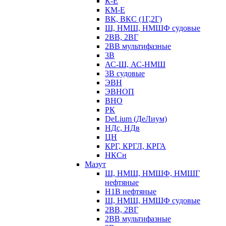
К-Е
КМ-Е
ВК, ВКС (1Г,2Г)
Ш, НМШ, НМШФ судовые
2ВВ, 2ВГ
2ВВ мультифазные
3В
АС-Ш, АС-НМШ
3В судовые
ЭВН
ЭВНОП
ВНО
РК
DeLium (ДеЛиум)
НДс, НДв
ЦН
КРГ, КРГЛ, КРГА
НКСн
Мазут
Ш, НМШ, НМШФ, НМШГ
нефтяные
Н1В нефтяные
Ш, НМШ, НМШФ судовые
2ВВ, 2ВГ
2ВВ мультифазные