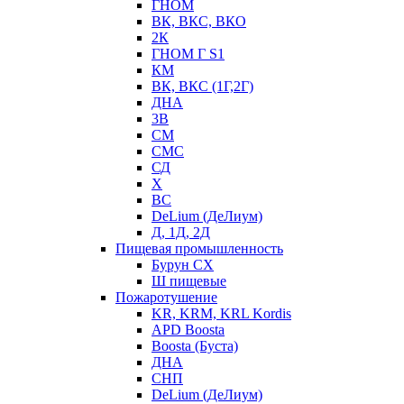
ГНОМ
ВК, ВКС, ВКО
2К
ГНОМ Г S1
КМ
ВК, ВКС (1Г,2Г)
ДНА
3В
СМ
СМС
СД
Х
ВС
DeLium (ДеЛиум)
Д, 1Д, 2Д
Пищевая промышленность
Бурун СХ
Ш пищевые
Пожаротушение
KR, KRM, KRL Kordis
APD Boosta
Boosta (Буста)
ДНА
СНП
DeLium (ДеЛиум)