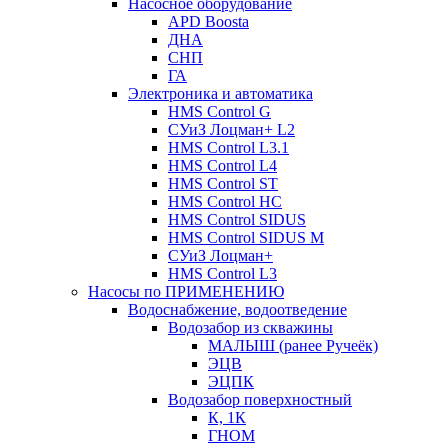
Насосное оборудование
APD Boosta
ДНА
СНП
ГА
Электроника и автоматика
HMS Control G
СУиЗ Лоцман+ L2
HMS Control L3.1
HMS Control L4
HMS Control ST
HMS Control HC
HMS Control SIDUS
HMS Control SIDUS M
СУиЗ Лоцман+
HMS Control L3
Насосы по ПРИМЕНЕНИЮ
Водоснабжение, водоотведение
Водозабор из скважины
МАЛЫШ (ранее Ручеёк)
ЭЦВ
ЭЦПК
Водозабор поверхностный
К, 1К
ГНОМ