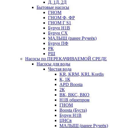
Д, 1Д, 2Д
Бытовые насосы
ГНОМ
ГНОМ Ф, ФР
ГНОМ Г S1
Бурун Н1В
Бурун СХ
МАЛЫШ (ранее Ручеёк)
Бурун ПФ
РК
РШ
Насосы по ПЕРЕКАЧИВАЕМОЙ СРЕДЕ
Насосы для воды
Чистая вода
KR, KRM, KRL Kordis
К, 1К
APD Boosta
2К
ВК, ВКС, ВКО
Н1В общепром
ГНОМ
Boosta (Буста)
Бурун Н1В
ЦНСв
МАЛЫШ (ранее Ручеёк)